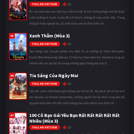
10
FULL HD VIETSUB
Ẩn sau bức màn của một học viện bí mật là nơi những cô gái mồ côi được
nuôi dưỡng và huấn luyện để trở thành những cỗ máy chiến đấu. Trong
thế giới khắc nghiệt ấy, cái chết được xem là điều hiển nh ...
Xanh Thẳm (Mùa 3)
#5
10
FULL HD VIETSUB
Sau hàng loạt chuyến phiêu lưu điên rồ và những kỷ niệm khó quên,
Grand Blue Dreaming (Season 3) tiếp tục theo chân Iori Kitahara cùng các
thành viên câu lạc bộ lặn trong những ngày tháng đại học đ ...
Tia Sáng Của Ngày Mai
#6
10
FULL HD VIETSUB
Lấy bối cảnh một Kyoto giả tưởng của thế kỷ 20, bộ phim kể về hai anh
em Seiroku và Kihachi Sakamoto, những người ôm ấp khát vọng đưa Kỷ
nguyên Điện đến với đất nước thông qua cuốn Danh mục Điện th ...
100 Cô Bạn Gái Yêu Bạn Rất Rất Rất Rất Rất
#7
Nhiều (Mùa 3)
10
FULL HD VIETSUB