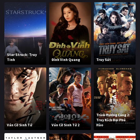
Star Struck: Truy
Tinh
Đỉnh Vinh Quang
Truy Sát
Trùm Hương Cảng 2:
Truy Kích Đại Phú
Ván Cờ Sinh Tử
Ván Cờ Sinh Tử 2
Hào