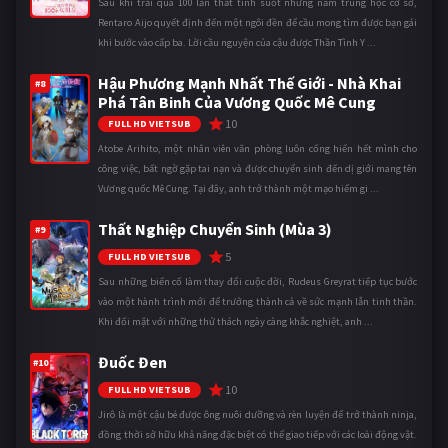
Sau khi trải qua 100 lần thất tình suốt những năm trung học cơ sở,
Rentaro Aijo quyết định đến một ngôi đền để cầu mong tìm được bạn gái
khi bước vào cấp ba. Lời cầu nguyện của cậu được Thần Tình Y ...
Hậu Phương Mạnh Nhất Thế Giới - Nhà Khai
#8
Phá Tân Binh Của Vương Quốc Mê Cung
10
FULL HD VIETSUB
Atobe Arihito, một nhân viên văn phòng luôn cống hiến hết mình cho
công việc, bất ngờ gặp tai nạn và được chuyển sinh đến dị giới mang tên
Vương quốc Mê Cung. Tại đây, anh trở thành một mạo hiểm gi ...
Thất Nghiệp Chuyển Sinh (Mùa 3)
#9
5
FULL HD VIETSUB
Sau những biến cố làm thay đổi cuộc đời, Rudeus Greyrat tiếp tục bước
vào một hành trình mới để trưởng thành cả về sức mạnh lẫn tinh thần.
Khi đối mặt với những thử thách ngày càng khắc nghiệt, anh ...
Đuốc Đen
#10
10
FULL HD VIETSUB
Jirô là một cậu bé được ông nuôi dưỡng và rèn luyện để trở thành ninja,
đồng thời sở hữu khả năng đặc biệt có thể giao tiếp với các loài động vật.