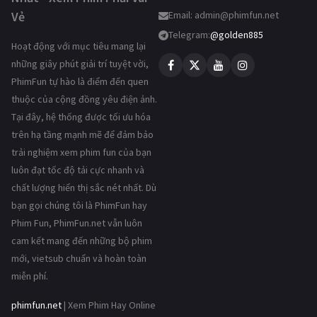
Vẻ
Email:
admin@phimfun.net
Telegram:
@golden885
Hoạt động với mục tiêu mang lại
những giây phút giải trí tuyệt vời,
PhimFun tự hào là điểm đến quen
thuộc của cộng đồng yêu điện ảnh.
Tại đây, hệ thống được tối ưu hóa
trên hạ tầng mạnh mẽ để đảm bảo
trải nghiệm xem phim fun của bạn
luôn đạt tốc độ tải cực nhanh và
chất lượng hiển thị sắc nét nhất. Dù
bạn gọi chúng tôi là PhimFun hay
Phim Fun, PhimFun.net vẫn luôn
cam kết mang đến những bộ phim
mới, vietsub chuẩn và hoàn toàn
miễn phí.
phimfun.net
| Xem Phim Hay Online