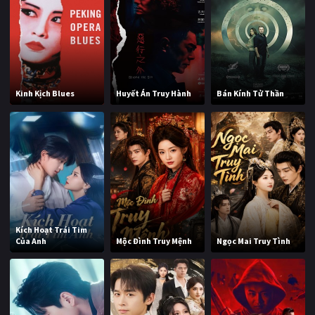
Kinh Kịch Blues
Huyết Án Truy Hành
Bán Kính Tử Thần
Kích Hoạt Trái Tim
Của Anh
Mộc Đình Truy Mệnh
Ngọc Mai Truy Tình