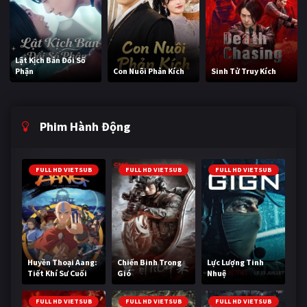
Lật Kịch Bản Đổi Số
Phận
Con Nuôi Phản Kích
Sinh Tử Truy Kích
Phim Hành Động
FULL HD VIETSUB
FULL HD VIETSUB
FULL HD VIETSUB
Huyền Thoại Aang:
Chiến Binh Trong
Lực Lượng Tinh
Tiết Khí Sư Cuối
Gió
Nhuệ
Cùng
FULL HD VIETSUB
FULL HD VIETSUB
FULL HD VIETSUB