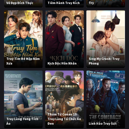
Vẻ Đẹp Đích Thực
Tiềm Hành Truy Kích
Try
Truy Tìm Bé Mập Năm
Sing My Crush: Truy
Xưa
Kịch Độc Hôn Nhân
Phong
Thám Tử Conan 13:
Truy Lùng Tung Tích
Truy Lùng Tổ Chức Áo
Ảo
Đen
Linh Hào Truy Sát