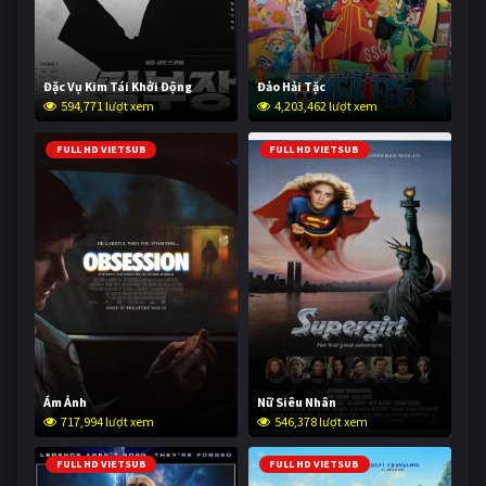
Đặc Vụ Kim Tái Khởi Động
Đảo Hải Tặc
594,771 lượt xem
4,203,462 lượt xem
FULL HD VIETSUB
FULL HD VIETSUB
Ám Ảnh
Nữ Siêu Nhân
717,994 lượt xem
546,378 lượt xem
FULL HD VIETSUB
FULL HD VIETSUB