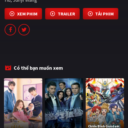
PHIM MỚI
XEM PHIM
TRAILER
TẢI PHIM
PHIM BỘ
PHIM LẺ
PHIM CHIẾU RẠP
TUYỂN TẬP PHIM
BLOG
Có thể bạn muốn xem
Chiến Binh Gundam: