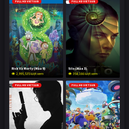
FULL HD VIETSUB
FULL HD VIETSUB
Rick Và Morty (Mùa 9)
Silo (Mùa 3)
2,995,535 lượt xem
358,166 lượt xem
FULL HD VIETSUB
FULL HD VIETSUB