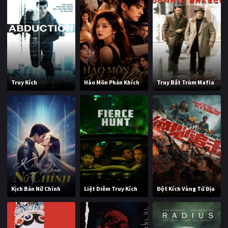
Truy Kích
Hào Môn Phản Khích
Truy Bắt Trùm Mafia
Kịch Bản Nữ Chính
Liệt Diễm Truy Kích
Đột Kích Vùng Tử Địa