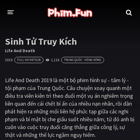
THỂ LOẠI
Sinh Tử Truy Kích
Thần thoại - Cổ trang
Hành động
Life And Death
2019
1,116
FULL HD VIETSUB
TRUNG QUỐC - HỒNG KÔNG
Tâm lý
Chiến tranh
Võ thuật - Kiếm hiệp
Nhạc kịch
Life And Death 2019 là một bộ phim hình sự - tâm lý -
tội phạm của Trung Quốc. Câu chuyện xoay quanh một
Kinh dị
Tội phạm - Hình sự
điều tra viên kiên trì theo đuổi một vụ án nghiêm trọng
Phiêu lưu
Hài hước
liên quan đến cái chết bí ẩn của nhiều nạn nhân, rồi dần
phát hiện ra những mối liên hệ phức tạp giữa các nghi
Viễn tưởng
Khoa học - Tài liệu
phạm và bí mật bị che giấu suốt nhiều năm; từ đó anh bị
Hoạt hình
Thể thao
cuốn vào cuộc truy đuổi căng thẳng giữa công lý, sự
thật và những thế lực ngầm nguy hiểm.
Tình cảm - Lãng mạn
Kỳ ảo