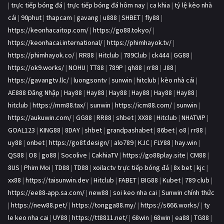
|
trực tiếp bóng đá
|
trực tiếp bóng đá hôm nay
|
ca khia
|
tỷ lệ kèo nhà
cái
|
90phut
|
thapcam
|
gavang
|
u888
|
SHBET
|
fly88
|
https://keonhacaitop.com/
|
https://go88.tokyo/
|
https://keonhacai.international/
|
https://phimhayok.tv/
|
https://phimhayok.co/
|
RR88
|
Hitclub
|
789Club
|
ck444
|
GG88
|
https://ok9.works/
|
NOHU
|
TT88
|
789P
|
qh88
|
rr88
|
J88
|
https://gavangtv.llc/
|
luongsontv
|
sunwin
|
hitclub
|
kèo nhà cái
|
AE888 Đăng Nhập
|
Hay88
|
Hay88
|
Hay88
|
Hay88
|
Hay88
|
Hay88
|
hitclub
|
https://mm88.tax/
|
sunwin
|
https://icm88.com/
|
sunwin
|
https://aukuwin.com/
|
GG88
|
RR88
|
shbet
|
XX88
|
Hitclub
|
NHATVIP
|
GOAL123
|
KING88
|
8DAY
|
shbet
|
grandpashabet
|
86bet
|
o8
|
rr88
|
uy88
|
onbet
|
https://go8f.design/
|
alo789
|
KJC
|
FLY88
|
hay.win
|
QS88
|
O8
|
go88
|
Socolive
|
CakhiaTV
|
https://go88play.site
|
CM88
|
8US
|
Phim Moi
|
TD88
|
TD88
|
xoilactv trực tiếp bóng đá
|
8x bet
|
kjc
|
xx88
|
https://taisunwin.dev
|
Hitclub
|
FABET
|
BIG88
|
Kubet
|
789 club
|
https://ee88-app.sa.com/
|
new88
|
soi keo nha cai
|
Sunwin chính thức
|
https://new88.pet/
|
https://tongga88.my/
|
https://s666.works/
|
ty
le keo nha cai
|
UY88
|
https://tt8811.net/
|
68win
|
68win
|
ea88
|
TG88
|