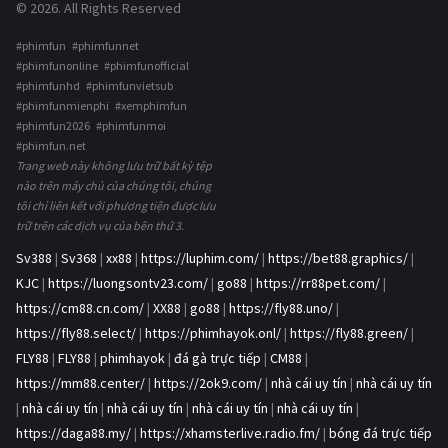
© 2026. All Rights Reserved
#phimfun #phimfunnet
#phimfunonline #phimfunofficial
#phimfunhd #phimfunvietsub
#phimfunmienphi #xemphimfun
#phimfun2026 #phimfunmoi
#phimfun.net
Trang web này không lưu trữ bất kỳ tệp
nào trên máy chủ của chúng tôi, chúng
tôi chỉ liên kết với phương tiện được lưu
trữ trên các dịch vụ của bên thứ 3.
Sv388
|
Sv368
|
xx88
|
https://luphim.com/
|
https://bet88.graphics/
|
KJC
|
https://luongsontv23.com/
|
go88
|
https://rr88pet.com/
|
https://cm88.cn.com/
|
XX88
|
go88
|
https://fly88.uno/
|
https://fly88.select/
|
https://phimhayok.onl/
|
https://fly88.green/
|
FLY88
|
FLY88
|
phimhayok
|
đá gà trực tiếp
|
CM88
|
https://mm88.center/
|
https://2ok9.com/
|
nhà cái uy tín
|
nhà cái uy tín
|
nhà cái uy tín
|
nhà cái uy tín
|
nhà cái uy tín
|
nhà cái uy tín
|
https://daga88.my/
|
https://xhamsterlive.radio.fm/
|
bóng đá trực tiếp