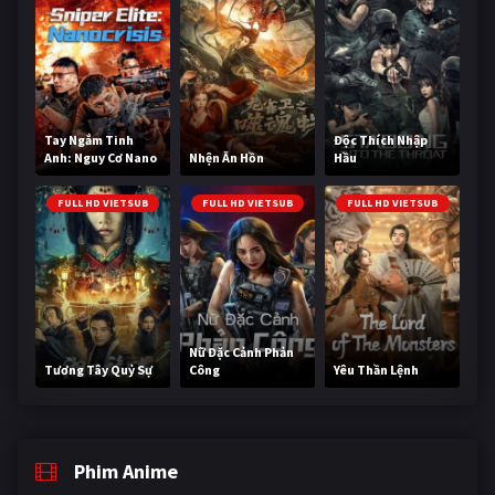
Tay Ngắm Tinh
Độc Thích Nhập
Anh: Nguy Cơ Nano
Nhện Ăn Hồn
Hầu
FULL HD VIETSUB
FULL HD VIETSUB
FULL HD VIETSUB
Nữ Đặc Cảnh Phản
Tương Tây Quỷ Sự
Công
Yêu Thần Lệnh
Phim Anime