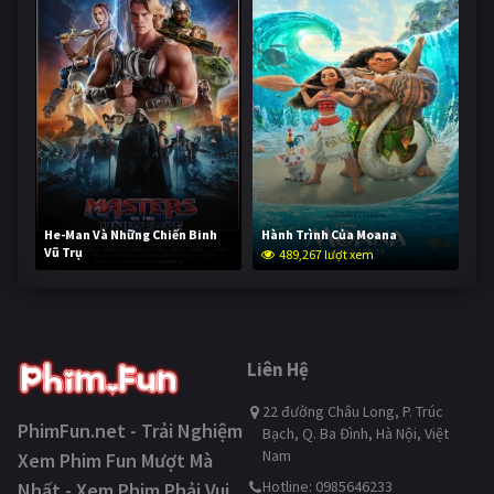
He-Man Và Những Chiến Binh
Hành Trình Của Moana
Vũ Trụ
489,267 lượt xem
237,805 lượt xem
Liên Hệ
22 đường Châu Long, P. Trúc
PhimFun.net - Trải Nghiệm
Bạch, Q. Ba Đình, Hà Nội, Việt
Nam
Xem Phim Fun Mượt Mà
Hotline: 0985646233
Nhất - Xem Phim Phải Vui