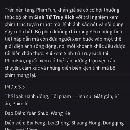
Trên nền tảng
PhimFun
, khán giả sẽ có cơ hội thưởng
Giật gân
Gia đình
thức bộ phim
Sinh Tử Truy Kích
với trải nghiệm xem
Bí ẩn
Lịch sử
phim trực tuyến mượt mà, hình ảnh sắc nét và nội dung
đầy cuốn hút. Bộ phim không chỉ mang đến những tình
Viễn Tây
Tiểu sử
tiết hấp dẫn mà còn đưa người xem bước vào một thế
GameShow
DramaTV
giới điện ảnh sống động, nơi mỗi khoảnh khắc đều được
tái hiện chân thực. Khi xem Sinh Tử Truy Kích tại
QUỐC GIA
PhimFun, người xem có thể tận hưởng trọn vẹn câu
chuyện, cảm xúc và những diễn biến kịch tính mà bộ
Âu - Mỹ
Trung Quốc - Hồng Kông
phim mang lại.
Hàn Quốc
Nhật Bản
IMDb:
3.5
Thể loại:
Hành động
Tội phạm - Hình sự
Giật gân
Bí
Ấn Độ
Việt Nam
ẩn
Phim lẻ
Tổng hợp
Đạo Diễn:
Yuán Shuò
Wang Ke
Diễn viên:
Bai Feng
Lei Zhong
Shuang Hong
Dongqing
CẬP NHẬT
Hu
Junyi Wang