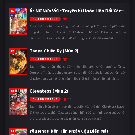
Ác Nữ Nửa Vời ~Truyền Kì Hoán Hồn Đổi Xác~
#1
10
FULL HD VIETSUB
Được điện hạ hết mực sủng ái và ví như nàng bướm rực rỡ giữa chốn
cung đình, Reirin bất ngờ trở thành nạn nhân của Keigetsu – một kẻ
sống ký sinh trong triều đình đã sử dụng ma thuật để hoán đổi th ...
Tanya Chiến Ký (Mùa 2)
#2
10
FULL HD VIETSUB
Sau những chiến thắng đầy khốc liệt trên chiến trường, Tanya
Degurechaff tiếp tục phục vụ trong quân đội Đế quốc khi cuộc chiến ngày
càng leo thang và mở rộng trên nhiều mặt trận. Dù sở hữu tài năn ...
Clevatess (Mùa 2)
#3
10
FULL HD VIETSUB
Sau những biến cố làm thay đổi cục diện của thế giới, Clevatess (Season
2) tiếp tục theo chân Clevatess cùng những đồng minh trong cuộc chiến
chống lại các thế lực đang đẩy nhân loại đến bờ vực diệ ...
Yêu Nhau Đến Tận Ngày Cậu Biến Mất
#4