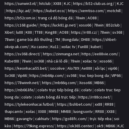
https://sunwin3.nl/
|
hitclub
|
XX88
|
KJC
|
https://b52-club.us.org/
|
KJC
|
https://kjc.ad/
|
https://kubet.eco/
|
https://xemtiso.com/
|
motchill
|
https://b52com.io
|
trang cá độ bóng đá
|
78win
|
AO88
|
https://c168.guide/
|
https://luck81.jp.net/
|
xoso66
|
78win
|
B52club
|
Xibet
|
lu88
|
K88
|
TT88
|
King88
|
AO88
|
https://rr88.cz/
|
78win
|
sv368
|
78win
|
game bài đổi thưởng
|
7M
|
Bongdalu
|
DH88
|
https://shbet-
okvip.uk.com/
|
Ku casino
|
Ku11
|
xoilac tv
|
Fun88
|
kubet
|
https://sv368.direct/
|
https://zinmanga.net
|
https://ee88vie.com/
|
Kubet88
|
78win
|
sv368
|
nhà cái lô đề
|
78win
|
xoilac tv
|
xoso66
|
https://keonhacai55.bet/
|
socolive
|
Alo789
|
Ae888
|
xôi lạc
|
vip66
|
Sv368
|
Vip66
|
https://mb66p.com/
|
sv368
|
truc tiep bong da
|
VIP66
|
https://78winnh.net/
|
https://mb66q.com/
|
Xoso66
|
MB66
|
https://mb66.life/
|
colatv trực tiếp bóng đá
|
colatv
|
colatv truc tiep
bong da
|
colatv
|
colatv bóng đá trực tiếp
|
https://rr88co.net/
|
https://tylekeonhacai.futbol/
|
https://bshbet.com/
|
xx88
|
RR88
|
thapcamtv
|
xoilac
|
XX88
|
MM88
|
MM88
|
luongsontv
|
RR88
|
XX88
|
MB66
|
gavangtv
|
cakhiatv
|
https://go88fc.com/
|
trực tiếp nba
|
soi
kèo
|
https://79king.express/
|
https://ok365.center/
|
ok9
|
MB66
|
KJC