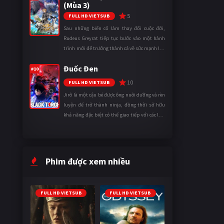
(Mùa 3)
5
FULL HD VIETSUB
Sau những biến cố làm thay đổi cuộc đời,
Rudeus Greyrat tiếp tục bước vào một hành
trình mới để trưởng thành cả về sức mạnh lẫn
tinh thần. Khi đối mặt với những thử thách
Đuốc Đen
ngày càng khắc nghiệt, anh ...
#10
10
FULL HD VIETSUB
Jirô là một cậu bé được ông nuôi dưỡng và rèn
luyện để trở thành ninja, đồng thời sở hữu
khả năng đặc biệt có thể giao tiếp với các loài
động vật. Bị mọi người xa lánh vì sự khác biệt
của mình, cậu ...
Phim được xem nhiều
FULL HD VIETSUB
FULL HD VIETSUB