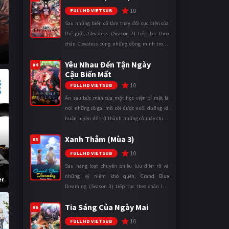
10
FULL HD VIETSUB
Sau những biến cố làm thay đổi cục diện của
thế giới, Clevatess (Season 2) tiếp tục theo
chân Clevatess cùng những đồng minh trong
cuộc chiến chống lại các thế lực đang đẩy nhân
Yêu Nhau Đến Tận Ngày
loại đến bờ vực diệ ...
#4
Cậu Biến Mất
10
FULL HD VIETSUB
Ẩn sau bức màn của một học viện bí mật là
nơi những cô gái mồ côi được nuôi dưỡng và
huấn luyện để trở thành những cỗ máy chiến
đấu. Trong thế giới khắc nghiệt ấy, cái chết
Xanh Thẳm (Mùa 3)
được xem là điều hiển nh ...
#5
10
FULL HD VIETSUB
Sau hàng loạt chuyến phiêu lưu điên rồ và
những kỷ niệm khó quên, Grand Blue
er
Dreaming (Season 3) tiếp tục theo chân Iori
Kitahara cùng các thành viên câu lạc bộ lặn
Tia Sáng Của Ngày Mai
trong những ngày tháng đại học đ ...
#6
10
FULL HD VIETSUB