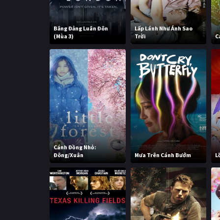
Băng Đảng Luân Đôn
Lấp Lánh Như Ánh Sao
(Mùa 3)
Trời
C
Cánh Đồng Nhỏ:
Đông/Xuân
Mưa Trên Cánh Bướm
L