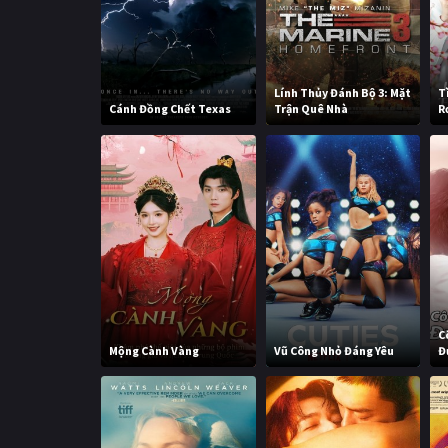
Lính Thủy Đánh Bộ 3: Mặt
T
Cánh Đồng Chết Texas
Trận Quê Nhà
R
C
Mộng Cành Vàng
Vũ Công Nhỏ Đáng Yêu
Đ