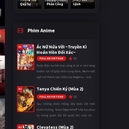
Quỷ Sự
Phản Công
Lệnh
Phim Anime
Ác Nữ Nửa Vời ~Truyền Kì
#1
Hoán Hồn Đổi Xác~
10
FULL HD VIETSUB
Được điện hạ hết mực sủng ái và ví như nàng
bướm rực rỡ giữa chốn cung đình, Reirin bất
ngờ trở thành nạn nhân của Keigetsu – một kẻ
sống ký sinh trong triều đình đã sử dụng ma
Tanya Chiến Ký (Mùa 2)
thuật để hoán đổi th ...
#2
10
FULL HD VIETSUB
Sau những chiến thắng đầy khốc liệt trên
chiến trường, Tanya Degurechaff tiếp tục phục
vụ trong quân đội Đế quốc khi cuộc chiến
ngày càng leo thang và mở rộng trên nhiều
Clevatess (Mùa 2)
mặt trận. Dù sở hữu tài năn ...
#3