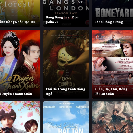
Băng Đảng Luân Đôn
ánh Đồng Nhỏ: Hạ/Thu
(Mùa 2)
Cánh Đồng Xương
Chú Hề Trong Cánh Đồng
Xuân, Hạ, Thu, Đông...
ỡ Duyên Thanh Xuân
Ngô
Rồi Lại Xuân