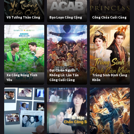
Võ Tướng Thần Công
Bạo Loạn Công Cộng
Công Chúa Cuối Cùng
Đại Chiến Người
Xe Công Nông Tình
Khổng Lồ: Lần Tấn
Trùng Sinh Định Càng
Yêu
Công Cuối Cùng
Khôn