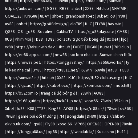
hitclub
|
https://mm88.tax/
|
sunwin
|
https://icm88.com/
|
sunwin
|
https://aukuwin.com/
|
GG88
|
RR88
|
shbet
|
XX88
|
Hitclub
|
NHATVIP
|
GOAL123
|
KING88
|
8DAY
|
shbet
|
grandpashabet
|
86bet
|
o8
|
rr88
|
uy88
|
onbet
|
https://go8f.design/
|
alo789
|
KJC
|
FLY88
|
hay.win
|
QS88
|
O8
|
go88
|
Socolive
|
CakhiaTV
|
https://go88play.site
|
CM88
|
8US
|
Phim Moi
|
TD88
|
TD88
|
xoilactv trực tiếp bóng đá
|
8x bet
|
kjc
|
xx88
|
https://taisunwin.dev
|
Hitclub
|
FABET
|
BIG88
|
Kubet
|
789 club
|
https://ee88-app.sa.com/
|
new88
|
soi keo nha cai
|
Sunwin chính thức
|
https://new88.pet/
|
https://tongga88.my/
|
https://s666.works/
|
ty
le keo nha cai
|
UY88
|
https://tt8811.net/
|
68win
|
68win
|
ea88
|
TG88
|
https://sunwin3.nl/
|
hitclub
|
XX88
|
KJC
|
https://b52-club.us.org/
|
KJC
|
https://kjc.ad/
|
https://kubet.eco/
|
https://xemtiso.com/
|
motchill
|
https://b52com.io
|
trang cá độ bóng đá
|
78win
|
AO88
|
https://c168.guide/
|
https://luck81.jp.net/
|
xoso66
|
78win
|
B52club
|
Xibet
|
lu88
|
K88
|
TT88
|
King88
|
AO88
|
https://rr88.cz/
|
78win
|
sv368
|
78win
|
game bài đổi thưởng
|
7M
|
Bongdalu
|
DH88
|
https://shbet-
okvip.uk.com/
|
qs88
|
Fly88
|
xoso 66
|
VIP66
|
OPEN88
|
OPEN88
|
78win
|
https://tongga88.us/
|
pg88
|
https://iwinclub.la/
|
Ku casino
|
Ku11
|