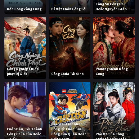
Tông Sư Công Phu
Uốn Cong Vòng Cung
Bí Mật Chốn Công Sở
Hoắc Nguyên Giáp
Công Nghiệp Chinh
Phượng Mệnh Đông
phạt Dị Giới
Công Chúa Tái Sinh
Cung
LEGO DC Super
Heroes - Liên Minh
Cướp Dâu, Tôi Thành
Công Lý: Cuộc Tấn
Công Chúa Của Hoắc
Công Của Quân Đoàn
Phò Mã Của Công
Thiếu
Diệt Vong!
Chúa Là Kiếm Tiên