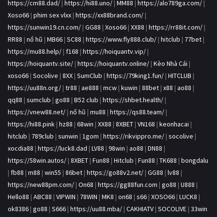
https://cm88.dad/
|
https://hi88.uno/
|
MM88
|
https://alo789ga.com/
|
Xoso66
|
phim sex vlxx
|
https://xx88brand.com/
|
https://sunwin19.cn.com/
|
GG88
|
Xoso66
|
XX88
|
https://rr88it.com/
|
RR88
|
nổ hũ
|
MB66
|
SC88
|
https://www.fly888.club/
|
hitclub
|
77bet
|
https://mu88.help/
|
f168
|
https://hoiquantv.vip/
|
https://hoiquantv.site/
|
https://hoiquantv.online/
|
Kèo Nhà Cái
|
xoso66
|
Socolive
|
8XX
|
SumClub
|
https://79king1.fun/
|
HITCLUB
|
https://uu88n.org/
|
tr88
|
ae888
|
mcw
|
kuwin
|
88bet
|
x88
|
ao88
|
qq88
|
sumclub
|
go88
|
B52 club
|
https://shbet.health/
|
https://vnew88.net/
|
nổ hũ
|
mu88
|
https://qs88.team/
|
https://hi88.pink
|
hz88
|
68win
|
XX88
|
8XBET
|
VN168
|
keonhacai
|
hitclub
|
789club
|
sunwin
|
1gom
|
https://rikvippro.me/
|
socolive
|
xocdia88
|
https://luck8.dad
|
LV88
|
98win
|
ao88
|
DN88
|
https://58win.autos/
|
8XBET
|
Fun88
|
Hitclub
|
Fun88
|
TK688
|
bongdalu
|
fb88
|
m88
|
win55
|
86bet
|
https://go88v2.net/
|
GG88
|
lv88
|
https://new88pm.com/
|
On68
|
https://gg88fun.com
|
go88
|
U888
|
Hello88
|
ABC88
|
VIPWIN
|
78WIN
|
MK8
|
on68
|
s66
|
XOSO66
|
LUCK8
|
ok8386
|
go88
|
S666
|
https://uu88.mba/
|
CAKHIATV
|
SOCOLIVE
|
33win