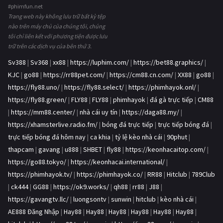
#phimfun.net
Trang web này không lưu trữ bất kỳ tệp
nào trên máy chủ của chúng tôi, chúng
tôi chỉ liên kết với phương tiện được lưu
trữ trên các dịch vụ của bên thứ 3.
Sv388
|
Sv368
|
xx88
|
https://luphim.com/
|
https://bet88.graphics/
|
KJC
|
go88
|
https://rr88pet.com/
|
https://cm88.cn.com/
|
XX88
|
go88
|
https://fly88.uno/
|
https://fly88.select/
|
https://phimhayok.onl/
|
https://fly88.green/
|
FLY88
|
FLY88
|
phimhayok
|
đá gà trực tiếp
|
CM88
|
https://mm88.center/
|
nhà cái uy tín
|
https://daga88.my/
|
https://xhamsterlive.radio.fm/
|
bóng đá trực tiếp
|
trực tiếp bóng đá
|
trực tiếp bóng đá hôm nay
|
ca khia
|
tỷ lệ kèo nhà cái
|
90phut
|
thapcam
|
gavang
|
u888
|
SHBET
|
fly88
|
https://keonhacaitop.com/
|
https://go88.tokyo/
|
https://keonhacai.international/
|
https://phimhayok.tv/
|
https://phimhayok.co/
|
RR88
|
Hitclub
|
789Club
|
ck444
|
GG88
|
https://ok9.works/
|
qh88
|
rr88
|
J88
|
https://gavangtv.llc/
|
luongsontv
|
sunwin
|
hitclub
|
kèo nhà cái
|
AE888 Đăng Nhập
|
Hay88
|
Hay88
|
Hay88
|
Hay88
|
Hay88
|
Hay88
|