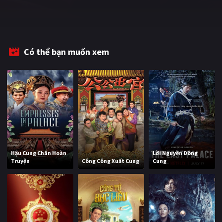
PHIM MỚI
PHIM BỘ
PHIM LẺ
Có thể bạn muốn xem
PHIM CHIẾU RẠP
TUYỂN TẬP PHIM
BLOG
Hậu Cung Chân Hoàn
Lời Nguyền Đông
Truyện
Công Công Xuất Cung
Cung