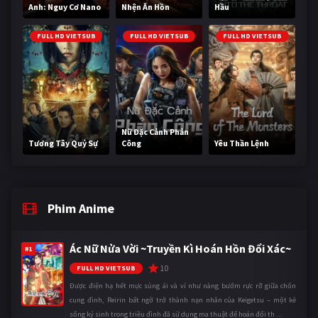
Anh: Nguy Cơ Nano
Nhện Ăn Hồn
Hầu
FULL HD VIETSUB
FULL HD VIETSUB
FULL HD VIETSUB
Nữ Đặc Cảnh Phản
Tương Tây Quỷ Sự
Công
Yêu Thần Lệnh
Phim Anime
Ác Nữ Nửa Vời ~Truyền Kì Hoán Hồn Đổi Xác~
#1
10
FULL HD VIETSUB
Được điện hạ hết mực sủng ái và ví như nàng bướm rực rỡ giữa chốn
cung đình, Reirin bất ngờ trở thành nạn nhân của Keigetsu – một kẻ
sống ký sinh trong triều đình đã sử dụng ma thuật để hoán đổi th ...