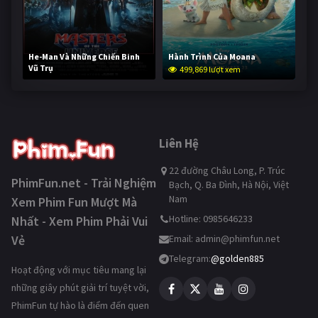
He-Man Và Những Chiến Binh
Hành Trình Của Moana
Vũ Trụ
499,869 lượt xem
249,316 lượt xem
Liên Hệ
22 đường Châu Long, P. Trúc
PhimFun.net - Trải Nghiệm
Bạch, Q. Ba Đình, Hà Nội, Việt
Nam
Xem Phim Fun Mượt Mà
Hotline: 0985646233
Nhất - Xem Phim Phải Vui
Vẻ
Email:
admin@phimfun.net
Telegram:
@golden885
Hoạt động với mục tiêu mang lại
những giây phút giải trí tuyệt vời,
PhimFun tự hào là điểm đến quen