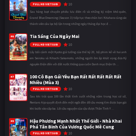
10
FULL HD VIETSUB
Sau hàng loạt chuyến phiêu lưu điên rồ và những kỷ niệm khó quên,
Grand Blue Dreaming (Season 3) tiếp tục theo chân Iori Kitahara cùng các
thành viên câu lạc bộ lặn trong những ngày tháng đại học đ ...
Tia Sáng Của Ngày Mai
#6
10
FULL HD VIETSUB
Lấy bối cảnh một Kyoto giả tưởng của thế kỷ 20, bộ phim kể về hai anh
em Seiroku và Kihachi Sakamoto, những người ôm ấp khát vọng đưa Kỷ
nguyên Điện đến với đất nước thông qua cuốn Danh mục Điện th ...
100 Cô Bạn Gái Yêu Bạn Rất Rất Rất Rất Rất
#7
Nhiều (Mùa 3)
10
FULL HD VIETSUB
Sau khi trải qua 100 lần thất tình suốt những năm trung học cơ sở,
Rentaro Aijo quyết định đến một ngôi đền để cầu mong tìm được bạn gái
khi bước vào cấp ba. Lời cầu nguyện của cậu được Thần Tình Y ...
Hậu Phương Mạnh Nhất Thế Giới - Nhà Khai
#8
Phá Tân Binh Của Vương Quốc Mê Cung
10
FULL HD VIETSUB