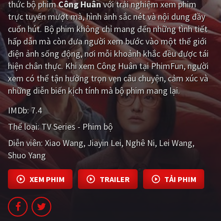
thức bộ phim
Công Huân
với trải nghiệm xem phim
trực tuyến mượt mà, hình ảnh sắc nét và nội dung đầy
Giật gân
Gia đình
cuốn hút. Bộ phim không chỉ mang đến những tình tiết
Bí ẩn
Lịch sử
hấp dẫn mà còn đưa người xem bước vào một thế giới
điện ảnh sống động, nơi mỗi khoảnh khắc đều được tái
Viễn Tây
Tiểu sử
hiện chân thực. Khi xem Công Huân tại PhimFun, người
GameShow
DramaTV
xem có thể tận hưởng trọn vẹn câu chuyện, cảm xúc và
những diễn biến kịch tính mà bộ phim mang lại.
QUỐC GIA
IMDb:
7.4
Âu - Mỹ
Trung Quốc - Hồng Kông
Thể loại:
TV Series - Phim bộ
Diễn viên:
Xiao Wang
Jiayin Lei
Nghê Ni
Lei Wang
Hàn Quốc
Nhật Bản
Shuo Yang
Ấn Độ
Việt Nam
XEM PHIM
TRAILER
TẢI PHIM
Tổng hợp
CẬP NHẬT