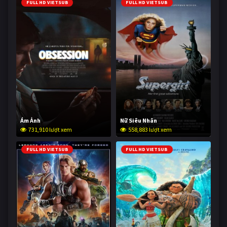
FULL HD VIETSUB
FULL HD VIETSUB
Ám Ảnh
Nữ Siêu Nhân
731,910 lượt xem
558,883 lượt xem
FULL HD VIETSUB
FULL HD VIETSUB