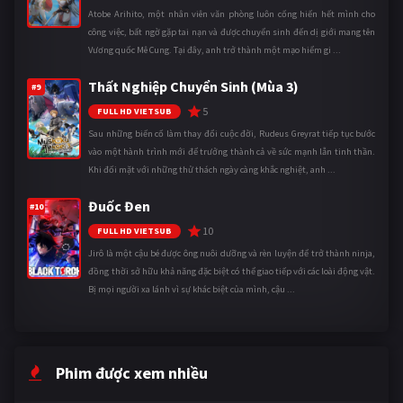
Atobe Arihito, một nhân viên văn phòng luôn cống hiến hết mình cho
công việc, bất ngờ gặp tai nạn và được chuyển sinh đến dị giới mang tên
Vương quốc Mê Cung. Tại đây, anh trở thành một mạo hiểm gi ...
Thất Nghiệp Chuyển Sinh (Mùa 3)
#9
5
FULL HD VIETSUB
Sau những biến cố làm thay đổi cuộc đời, Rudeus Greyrat tiếp tục bước
vào một hành trình mới để trưởng thành cả về sức mạnh lẫn tinh thần.
Khi đối mặt với những thử thách ngày càng khắc nghiệt, anh ...
Đuốc Đen
#10
10
FULL HD VIETSUB
Jirô là một cậu bé được ông nuôi dưỡng và rèn luyện để trở thành ninja,
đồng thời sở hữu khả năng đặc biệt có thể giao tiếp với các loài động vật.
Bị mọi người xa lánh vì sự khác biệt của mình, cậu ...
Phim được xem nhiều