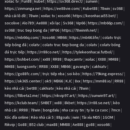
xoilac tv
|
Fun88
|
kubet
|
https://sv368.direct/
|
sunwin
|
https://zinmanga.net
|
https://ee88vie.com/
|
Kubet88
|
78win
|
sv368
|
nhà cái lô đề
|
78win
|
xoilac tv
|
xoso66
|
https://keonhacai55.bet/
|
socolive
|
Alo789
|
Ae888
|
xôi lạc
|
Sv368
|
Vip66
|
https://mb66p.com/
|
sv368
|
truc tiep bong da
|
VIP66
|
https://78winnh.net/
|
https://mb66q.com/
|
Xoso66
|
MB66
|
https://mb66.life/
|
colatv trực
tiếp bóng đá
|
colatv
|
colatv truc tiep bong da
|
colatv
|
colatv bóng
đá trực tiếp
|
https://rr88co.net/
|
https://tylekeonhacai.futbol/
|
https://bshbet.com/
|
xx88
|
RR88
|
thapcamtv
|
xoilac
|
XX88
|
MM88
|
MM88
|
luongsontv
|
RR88
|
XX88
|
MB66
|
gavangtv
|
cakhiatv
|
https://go88fc.com/
|
trực tiếp nba
|
soi kèo
|
https://79king.express/
|
https://ok365.center/
|
ok9
|
MB66
|
KJC
|
8xx
|
https://mm88.io/
|
RR88
|
kèo nhà cái
|
bet88
|
cakhiatv
|
kèo nhà cái
|
78win
|
https://f8beta2.me/
|
https://rikvip97.art/
|
https://sunwin97.art/
|
https://kclub.team/
|
SHBET
|
xx88
|
8kbet
|
https://rr88.se.net/
|
kèo
nhà cái
|
RR88
|
78win
|
bongdalu
|
nha cai uy tin
|
ty le ca cuoc
|
7mcn
|
Xóc đĩa online
|
Kèo nhà cái 5
|
88goals
|
iwin
|
Tài xỉu MD5
|
1GOM
|
Rikvip
|
Go88
|
B52 club
|
max88
|
MM88
|
Ae888
|
go88
|
xoso66
|