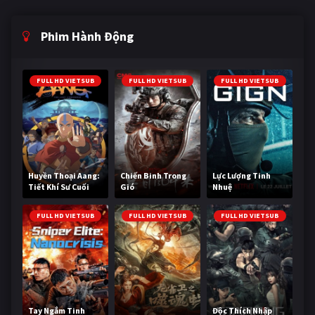
Phim Hành Động
FULL HD VIETSUB
FULL HD VIETSUB
FULL HD VIETSUB
Huyền Thoại Aang:
Chiến Binh Trong
Lực Lượng Tinh
Tiết Khí Sư Cuối
Gió
Nhuệ
Cùng
FULL HD VIETSUB
FULL HD VIETSUB
FULL HD VIETSUB
Tay Ngắm Tinh
Độc Thích Nhập