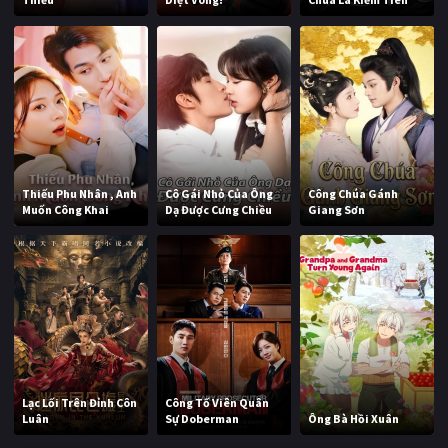
Thiếu Phu Nhân , Anh
Cô Gái Nhỏ Của Ông
Công Chúa Gánh
Muốn Công Khai
Dạ Được Cưng Chiều
Giang Sơn
Lạc Lối Trên Đỉnh Côn
Công Tố Viên Quân
Luân
Sự Doberman
Ông Bà Hồi Xuân