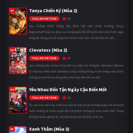
Tanya Chiến Ký (Mùa 2)
#2
10
FULL HD VIETSUB
Sau những chiến thắng đầy khốc liệt trên chiến trường, Tanya
Degurechaff tiếp tục phục vụ trong quân đội Đế quốc khi cuộc chiến ngày
càng leo thang và mở rộng trên nhiều mặt trận. Dù sở hữu tài năn ...
Clevatess (Mùa 2)
#3
10
FULL HD VIETSUB
Sau những biến cố làm thay đổi cục diện của thế giới, Clevatess (Season
2) tiếp tục theo chân Clevatess cùng những đồng minh trong cuộc chiến
chống lại các thế lực đang đẩy nhân loại đến bờ vực diệ ...
Yêu Nhau Đến Tận Ngày Cậu Biến Mất
#4
10
FULL HD VIETSUB
Ẩn sau bức màn của một học viện bí mật là nơi những cô gái mồ côi được
nuôi dưỡng và huấn luyện để trở thành những cỗ máy chiến đấu. Trong
thế giới khắc nghiệt ấy, cái chết được xem là điều hiển nh ...
Xanh Thẳm (Mùa 3)
#5