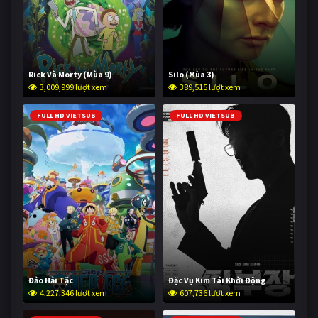
Rick Và Morty (Mùa 9)
Silo (Mùa 3)
3,009,999 lượt xem
389,515 lượt xem
FULL HD VIETSUB
FULL HD VIETSUB
Đảo Hải Tặc
Đặc Vụ Kim Tái Khởi Động
4,227,346 lượt xem
607,736 lượt xem