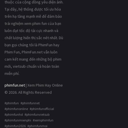
thuộc của cộng đồng yêu điện ảnh.
Tại đây, hệ thống được tối ưu hóa
trên hạ tầng mạnh mẽ để đảm bảo
trải nghiệm xem phim fun của bạn
luôn đạt tốc độ tải cực nhanh và
chất lượng hiển thị sắc nét nhất. Dù
bạn gọi chúng tôi là PhimFun hay
Phim Fun, PhimFun.net vẫn luôn
cam kết mang đến những bộ phim
mới, vietsub chuẩn và hoàn toàn
miễn phí.
phimfun.net
| Xem Phim Hay Online
© 2026. All Rights Reserved
#phimfun #phimfunnet
#phimfunonline #phimfunofficial
#phimfunhd #phimfunvietsub
#phimfunmienphi #xemphimfun
#phimfun2026 #phimfunmoi