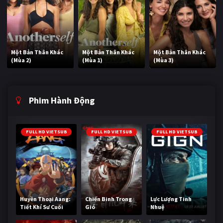
Một Bản Thân Khác
Một Bản Thân Khác
Một Bản Thân Khác
(Mùa 2)
(Mùa 1)
(Mùa 3)
Phim Hành Động
FULL HD VIETSUB
FULL HD VIETSUB
FULL HD VIETSUB
Huyền Thoại Aang:
Chiến Binh Trong
Lực Lượng Tinh
Tiết Khí Sư Cuối
Gió
Nhuệ
Cùng