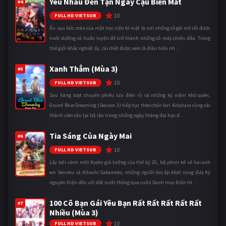
Yêu Nhau Đến Tận Ngày Cậu Biến Mất
#4
10
FULL HD VIETSUB
Ẩn sau bức màn của một học viện bí mật là nơi những cô gái mồ côi được
nuôi dưỡng và huấn luyện để trở thành những cỗ máy chiến đấu. Trong
thế giới khắc nghiệt ấy, cái chết được xem là điều hiển nh ...
Xanh Thẳm (Mùa 3)
#5
10
FULL HD VIETSUB
Sau hàng loạt chuyến phiêu lưu điên rồ và những kỷ niệm khó quên,
Grand Blue Dreaming (Season 3) tiếp tục theo chân Iori Kitahara cùng các
thành viên câu lạc bộ lặn trong những ngày tháng đại học đ ...
Tia Sáng Của Ngày Mai
#6
10
FULL HD VIETSUB
Lấy bối cảnh một Kyoto giả tưởng của thế kỷ 20, bộ phim kể về hai anh
em Seiroku và Kihachi Sakamoto, những người ôm ấp khát vọng đưa Kỷ
nguyên Điện đến với đất nước thông qua cuốn Danh mục Điện th ...
100 Cô Bạn Gái Yêu Bạn Rất Rất Rất Rất Rất
#7
Nhiều (Mùa 3)
10
FULL HD VIETSUB