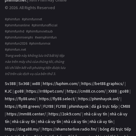
phimfun.net
| Xem Phim Hay Online
© 2026. All Rights Reserved
#phimfun #phimfunnet
#phimfunonline #phimfunofficial
#phimfunhd #phimfunvietsub
#phimfunmienphi #xemphimfun
#phimfun2026 #phimfunmoi
#phimfun.net
Trang web này không lưu trữ bất kỳ tệp
nào trên máy chủ của chúng tôi, chúng
tôi chỉ liên kết với phương tiện được lưu
trữ trên các dịch vụ của bên thứ 3.
Sv388
|
Sv368
|
xx88
|
https://luphim.com/
|
https://bet88.graphics/
|
KJC
|
go88
|
https://rr88pet.com/
|
https://cm88.cn.com/
|
XX88
|
go88
|
https://fly88.uno/
|
https://fly88.select/
|
https://phimhayok.onl/
|
https://fly88.green/
|
FLY88
|
FLY88
|
phimhayok
|
đá gà trực tiếp
|
CM88
|
https://mm88.center/
|
https://2ok9.com/
|
nhà cái uy tín
|
nhà cái uy
tín
|
nhà cái uy tín
|
nhà cái uy tín
|
nhà cái uy tín
|
nhà cái uy tín
|
https://daga88.my/
|
https://xhamsterlive.radio.fm/
|
bóng đá trực tiếp