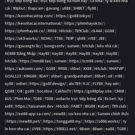
|
trực tiếp bóng đá
|
trực tiếp bóng đá hôm nay
|
ca khia
|
tỷ lệ kèo nhà
cái
|
90phut
|
thapcam
|
gavang
|
u888
|
SHBET
|
fly88
|
https://keonhacaitop.com/
|
https://go88.tokyo/
|
https://keonhacai.international/
|
https://phimhayok.tv/
|
https://phimhayok.co/
|
RR88
|
Hitclub
|
789Club
|
ck444
|
GG88
|
https://ok9.works/
|
NOHU
|
TT88
|
789P
|
qh88
|
rr88
|
J88
|
https://gavangtv.llc/
|
luongsontv
|
sunwin
|
hitclub
|
kèo nhà cái
|
AE888 Đăng Nhập
|
Hay88
|
Hay88
|
Hay88
|
Hay88
|
Hay88
|
Hay88
|
hitclub
|
https://mm88.tax/
|
sunwin
|
https://icm88.com/
|
sunwin
|
https://aukuwin.com/
|
GG88
|
RR88
|
shbet
|
XX88
|
Hitclub
|
NHATVIP
|
GOAL123
|
KING88
|
8DAY
|
shbet
|
grandpashabet
|
86bet
|
o8
|
rr88
|
uy88
|
onbet
|
https://go8f.design/
|
alo789
|
KJC
|
FLY88
|
hay.win
|
QS88
|
O8
|
go88
|
Socolive
|
CakhiaTV
|
https://go88play.site
|
CM88
|
8US
|
Phim Moi
|
TD88
|
TD88
|
xoilactv trực tiếp bóng đá
|
8x bet
|
kjc
|
xx88
|
https://taisunwin.dev
|
Hitclub
|
FABET
|
BIG88
|
Kubet
|
789 club
|
https://ee88-app.sa.com/
|
new88
|
soi keo nha cai
|
Sunwin chính thức
|
https://new88.pet/
|
https://tongga88.my/
|
https://s666.works/
|
ty
le keo nha cai
|
UY88
|
https://tt8811.net/
|
68win
|
68win
|
ea88
|
TG88
|