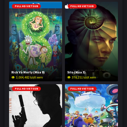
FULL HD VIETSUB
FULL HD VIETSUB
Rick Và Morty (Mùa 9)
Silo (Mùa 3)
3,004,482 lượt xem
378,251 lượt xem
FULL HD VIETSUB
FULL HD VIETSUB