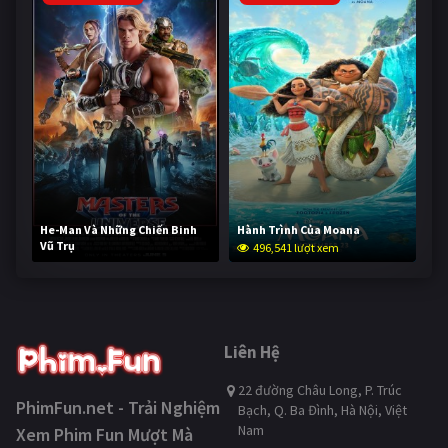
He-Man Và Những Chiến Binh
Hành Trình Của Moana
Vũ Trụ
496,541 lượt xem
245,604 lượt xem
Liên Hệ
22 đường Châu Long, P. Trúc
PhimFun.net - Trải Nghiệm
Bạch, Q. Ba Đình, Hà Nội, Việt
Nam
Xem Phim Fun Mượt Mà