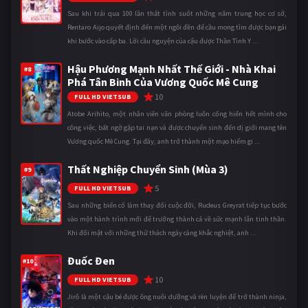
Sau khi trải qua 100 lần thất tình suốt những năm trung học cơ sở,
Rentaro Aijo quyết định đến một ngôi đền để cầu mong tìm được bạn gái
khi bước vào cấp ba. Lời cầu nguyện của cậu được Thần Tình Y ...
Hậu Phương Mạnh Nhất Thế Giới - Nhà Khai
#8
Phá Tân Binh Của Vương Quốc Mê Cung
10
FULL HD VIETSUB
Atobe Arihito, một nhân viên văn phòng luôn cống hiến hết mình cho
công việc, bất ngờ gặp tai nạn và được chuyển sinh đến dị giới mang tên
Vương quốc Mê Cung. Tại đây, anh trở thành một mạo hiểm gi ...
Thất Nghiệp Chuyển Sinh (Mùa 3)
#9
5
FULL HD VIETSUB
Sau những biến cố làm thay đổi cuộc đời, Rudeus Greyrat tiếp tục bước
vào một hành trình mới để trưởng thành cả về sức mạnh lẫn tinh thần.
Khi đối mặt với những thử thách ngày càng khắc nghiệt, anh ...
Đuốc Đen
#10
10
FULL HD VIETSUB
Jirô là một cậu bé được ông nuôi dưỡng và rèn luyện để trở thành ninja,