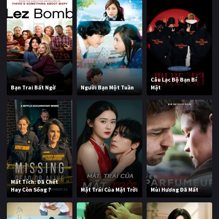
Câu Lạc Bộ Bạn Bí
Bạn Trai Bất Ngờ
Người Bạn Một Tuần
Mật
Mất Tích: Đã Chết
Hay Còn Sống ?
Mặt Trái Của Mặt Trời
Mùi Hương Đã Mất