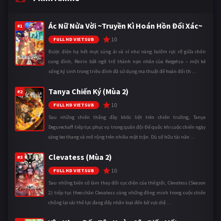
Ác Nữ Nửa Vời ~Truyền Kì Hoán Hồn Đổi Xác~
#1
10
FULL HD VIETSUB
Được điện hạ hết mực sủng ái và ví như nàng bướm rực rỡ giữa chốn
cung đình, Reirin bất ngờ trở thành nạn nhân của Keigetsu – một kẻ
sống ký sinh trong triều đình đã sử dụng ma thuật để hoán đổi th ...
Tanya Chiến Ký (Mùa 2)
#2
10
FULL HD VIETSUB
Sau những chiến thắng đầy khốc liệt trên chiến trường, Tanya
Degurechaff tiếp tục phục vụ trong quân đội Đế quốc khi cuộc chiến ngày
càng leo thang và mở rộng trên nhiều mặt trận. Dù sở hữu tài năn ...
Clevatess (Mùa 2)
#3
10
FULL HD VIETSUB
Sau những biến cố làm thay đổi cục diện của thế giới, Clevatess (Season
2) tiếp tục theo chân Clevatess cùng những đồng minh trong cuộc chiến
chống lại các thế lực đang đẩy nhân loại đến bờ vực diệ ...