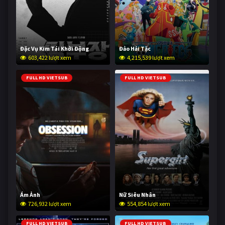
Đặc Vụ Kim Tái Khởi Động
Đảo Hải Tặc
603,422 lượt xem
4,215,539 lượt xem
FULL HD VIETSUB
FULL HD VIETSUB
Ám Ảnh
Nữ Siêu Nhân
726,932 lượt xem
554,854 lượt xem
FULL HD VIETSUB
FULL HD VIETSUB