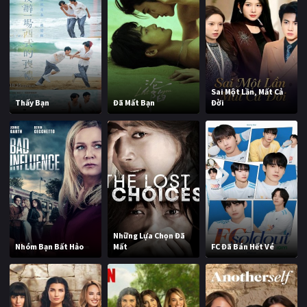
Sai Một Lần, Mất Cả
Thấy Bạn
Đã Mất Bạn
Đời
Những Lựa Chọn Đã
Nhóm Bạn Bất Hảo
Mất
FC Đã Bán Hết Vé