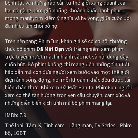
bệnh tật và những rào cản từ thế giới xung quanh, cả
hai cố gắng nắm giữ những khoảnh khắc hạnh phúc
Giật gân
Gia đình
mong manh, tìm kiếm ý nghĩa và hy vọng giữa cuộc đời
Bí ẩn
Lịch sử
đã nhiều lần chối bỏ họ.
Viễn Tây
Tiểu sử
Trên nền tảng
PhimFun
, khán giả sẽ có cơ hội thưởng
GameShow
DramaTV
thức bộ phim
Đã Mất Bạn
với trải nghiệm xem phim
trực tuyến mượt mà, hình ảnh sắc nét và nội dung đầy
QUỐC GIA
cuốn hút. Bộ phim không chỉ mang đến những tình tiết
hấp dẫn mà còn đưa người xem bước vào một thế giới
Âu - Mỹ
Trung Quốc - Hồng Kông
điện ảnh sống động, nơi mỗi khoảnh khắc đều được tái
hiện chân thực. Khi xem Đã Mất Bạn tại PhimFun, người
Hàn Quốc
Nhật Bản
xem có thể tận hưởng trọn vẹn câu chuyện, cảm xúc và
Ấn Độ
Việt Nam
những diễn biến kịch tính mà bộ phim mang lại.
Tổng hợp
IMDb:
7.9
Thể loại:
Tâm lý
Tình cảm - Lãng mạn
TV Series - Phim
CẬP NHẬT
bộ
LGBT