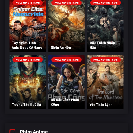
FULL HD VIETSUB
FULL HD VIETSUB
FULL HD VIETSUB
Tay Ngắm Tinh
Độc Thích Nhập
Anh: Nguy Cơ Nano
Nhện Ăn Hồn
Hầu
FULL HD VIETSUB
FULL HD VIETSUB
FULL HD VIETSUB
Nữ Đặc Cảnh Phản
Tương Tây Quỷ Sự
Công
Yêu Thần Lệnh
Phim Anime