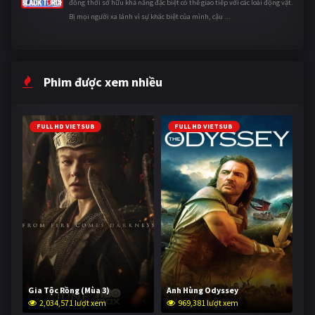
đồng thời sở hữu khả năng đặc biệt có thể giao tiếp với các loài động vật.
Bị mọi người xa lánh vì sự khác biệt của mình, cậu ...
Phim được xem nhiều
FULL HD VIETSUB
FULL HD VIETSUB
Gia Tộc Rồng (Mùa 3)
Anh Hùng Odyssey
2,034,571 lượt xem
969,381 lượt xem