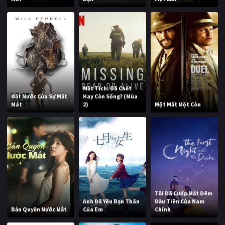
Mất Tích: Đã Chết
Đất Nước Của Sự Mất
Hay Còn Sống? (Mùa
Mát
2)
Một Mất Một Còn
Tôi Đã Cướp Mất Đêm
Anh Đã Yêu Bạn Thân
Đầu Tiên Của Nam
Bản Quyền Nước Mắt
Của Em
Chính