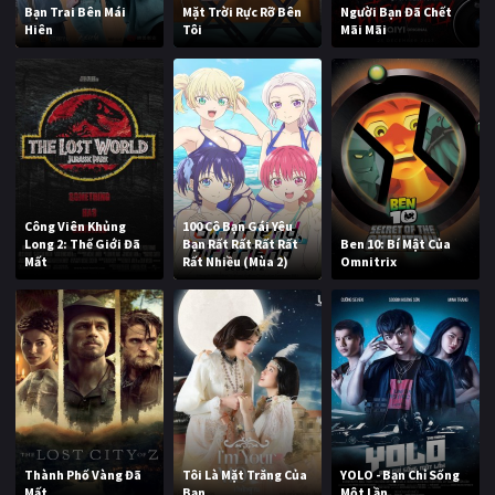
Bạn Trai Bên Mái
Mặt Trời Rực Rỡ Bên
Người Bạn Đã Chết
Hiên
Tôi
Mãi Mãi
Công Viên Khủng
100 Cô Bạn Gái Yêu
Long 2: Thế Giới Đã
Bạn Rất Rất Rất Rất
Ben 10: Bí Mật Của
Mất
Rất Nhiều (Mùa 2)
Omnitrix
Thành Phố Vàng Đã
Tôi Là Mặt Trăng Của
YOLO - Bạn Chỉ Sống
Mất
Bạn
Một Lần