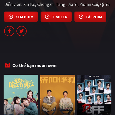
Diễn viên:
Xin Ke
Chengzhi Tang
Jia Yi
Yiqian Cui
Qi Yu
PHIM MỚI
PHIM BỘ
XEM PHIM
TRAILER
TẢI PHIM
PHIM LẺ
PHIM CHIẾU RẠP
TUYỂN TẬP PHIM
BLOG
Có thể bạn muốn xem