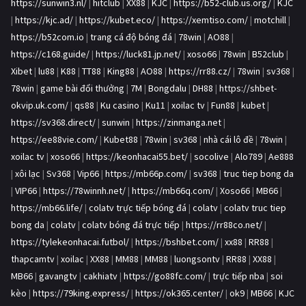
https://sunwin3.nl/
|
hitclub
|
XX88
|
KJC
|
https://b52-club.us.org/
|
KJC
|
https://kjc.ad/
|
https://kubet.eco/
|
https://xemtiso.com/
|
motchill
|
https://b52com.io
|
trang cá độ bóng đá
|
78win
|
AO88
|
https://c168.guide/
|
https://luck81.jp.net/
|
xoso66
|
78win
|
B52club
|
Xibet
|
lu88
|
K88
|
TT88
|
King88
|
AO88
|
https://rr88.cz/
|
78win
|
sv368
|
78win
|
game bài đổi thưởng
|
7M
|
Bongdalu
|
DH88
|
https://shbet-
okvip.uk.com/
|
qs88
|
Ku casino
|
Ku11
|
xoilac tv
|
Fun88
|
kubet
|
https://sv368.direct/
|
sunwin
|
https://zinmanga.net
|
https://ee88vie.com/
|
Kubet88
|
78win
|
sv368
|
nhà cái lô đề
|
78win
|
xoilac tv
|
xoso66
|
https://keonhacai55.bet/
|
socolive
|
Alo789
|
Ae888
|
xôi lạc
|
Sv368
|
Vip66
|
https://mb66p.com/
|
sv368
|
truc tiep bong da
|
VIP66
|
https://78winnh.net/
|
https://mb66q.com/
|
Xoso66
|
MB66
|
https://mb66.life/
|
colatv trực tiếp bóng đá
|
colatv
|
colatv truc tiep
bong da
|
colatv
|
colatv bóng đá trực tiếp
|
https://rr88co.net/
|
https://tylekeonhacai.futbol/
|
https://bshbet.com/
|
xx88
|
RR88
|
thapcamtv
|
xoilac
|
XX88
|
MM88
|
MM88
|
luongsontv
|
RR88
|
XX88
|
MB66
|
gavangtv
|
cakhiatv
|
https://go88fc.com/
|
trực tiếp nba
|
soi
kèo
|
https://79king.express/
|
https://ok365.center/
|
ok9
|
MB66
|
KJC