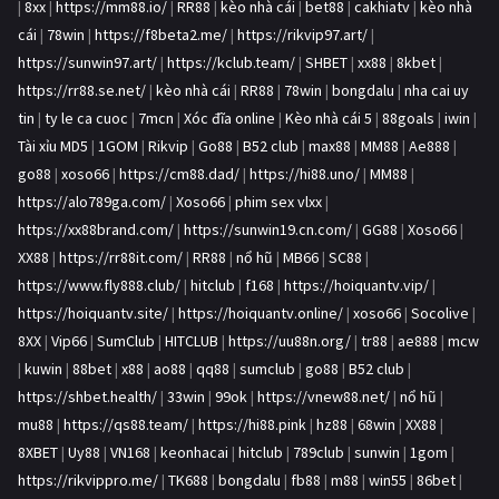
|
8xx
|
https://mm88.io/
|
RR88
|
kèo nhà cái
|
bet88
|
cakhiatv
|
kèo nhà
cái
|
78win
|
https://f8beta2.me/
|
https://rikvip97.art/
|
https://sunwin97.art/
|
https://kclub.team/
|
SHBET
|
xx88
|
8kbet
|
https://rr88.se.net/
|
kèo nhà cái
|
RR88
|
78win
|
bongdalu
|
nha cai uy
tin
|
ty le ca cuoc
|
7mcn
|
Xóc đĩa online
|
Kèo nhà cái 5
|
88goals
|
iwin
|
Tài xỉu MD5
|
1GOM
|
Rikvip
|
Go88
|
B52 club
|
max88
|
MM88
|
Ae888
|
go88
|
xoso66
|
https://cm88.dad/
|
https://hi88.uno/
|
MM88
|
https://alo789ga.com/
|
Xoso66
|
phim sex vlxx
|
https://xx88brand.com/
|
https://sunwin19.cn.com/
|
GG88
|
Xoso66
|
XX88
|
https://rr88it.com/
|
RR88
|
nổ hũ
|
MB66
|
SC88
|
https://www.fly888.club/
|
hitclub
|
f168
|
https://hoiquantv.vip/
|
https://hoiquantv.site/
|
https://hoiquantv.online/
|
xoso66
|
Socolive
|
8XX
|
Vip66
|
SumClub
|
HITCLUB
|
https://uu88n.org/
|
tr88
|
ae888
|
mcw
|
kuwin
|
88bet
|
x88
|
ao88
|
qq88
|
sumclub
|
go88
|
B52 club
|
https://shbet.health/
|
33win
|
99ok
|
https://vnew88.net/
|
nổ hũ
|
mu88
|
https://qs88.team/
|
https://hi88.pink
|
hz88
|
68win
|
XX88
|
8XBET
|
Uy88
|
VN168
|
keonhacai
|
hitclub
|
789club
|
sunwin
|
1gom
|
https://rikvippro.me/
|
TK688
|
bongdalu
|
fb88
|
m88
|
win55
|
86bet
|