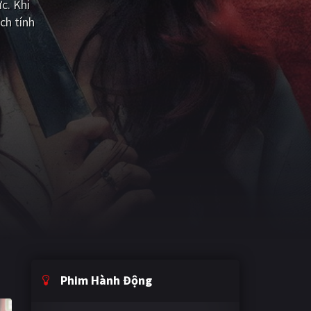
c. Khi
ch tính
Phim Hành Động