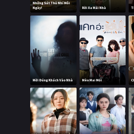
Những Sát Thủ Nhí Mỗi
Ngày!
Rời Xa Mái Nhà
T
Mời Đúng Khách Vào Nhà
Mèo Mai Mối
C