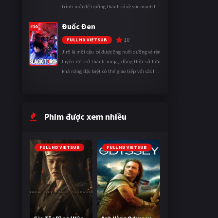
trình mới để trưởng thành cả về sức mạnh lẫn
tinh thần. Khi đối mặt với những thử thách
Đuốc Đen
ngày càng khắc nghiệt, anh ...
#10
10
FULL HD VIETSUB
Jirô là một cậu bé được ông nuôi dưỡng và rèn
luyện để trở thành ninja, đồng thời sở hữu
khả năng đặc biệt có thể giao tiếp với các loài
động vật. Bị mọi người xa lánh vì sự khác biệt
của mình, cậu ...
Phim được xem nhiều
FULL HD VIETSUB
FULL HD VIETSUB