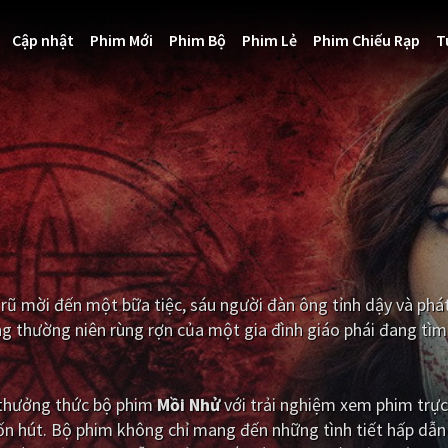
Cập nhật
Phim Mới
Phim Bộ
Phim Lẻ
Phim Chiếu Rạp
T
rũ mời đến một bữa tiệc, sáu người đàn ông tỉnh dậy và phát
g thường niên rùng rợn của một gia đình giáo phái đang tì
i thưởng thức bộ phim
Mồi Nhử
với trải nghiệm xem phim trực
ốn hút. Bộ phim không chỉ mang đến những tình tiết hấp dẫ