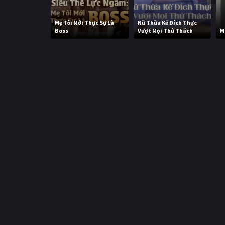
Mẹ Tôi Mới Thực Sự Là
Nữ Thừa Kế Đích Thực
Boss
Vượt Mọi Thử Thách
M