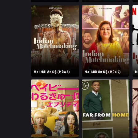
Mai Mối Ấn Độ (Mùa 3)
Mai Mối Ấn Độ (Mùa 2)
M