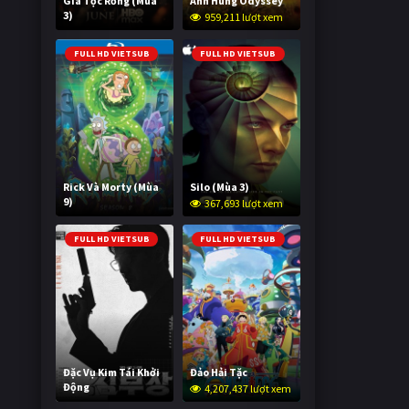
Gia Tộc Rồng (Mùa
Anh Hùng Odyssey
3)
959,211 lượt xem
2,025,552 lượt xem
FULL HD VIETSUB
FULL HD VIETSUB
Rick Và Morty (Mùa
Silo (Mùa 3)
9)
367,693 lượt xem
2,998,412 lượt xem
FULL HD VIETSUB
FULL HD VIETSUB
Đặc Vụ Kim Tái Khởi
Đảo Hải Tặc
Động
4,207,437 lượt xem
597,690 lượt xem