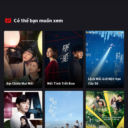
PHIM MỚI
PHIM BỘ
Có thể bạn muốn xem
PHIM LẺ
PHIM CHIẾU RẠP
TUYỂN TẬP PHIM
BLOG
Lệch Múi Giờ Một Vạn
Đại Chiến Mai Mối
Mối Tình Trời Ban
Cây Số