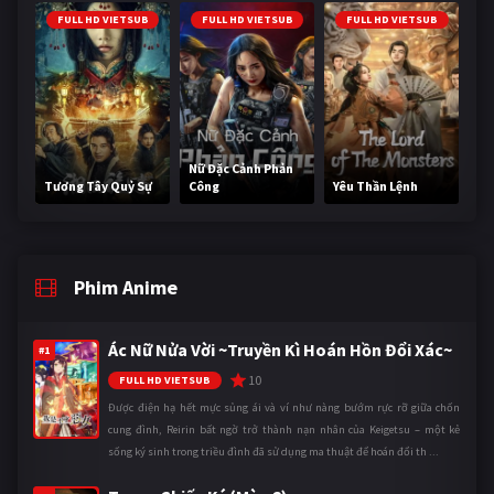
FULL HD VIETSUB
FULL HD VIETSUB
FULL HD VIETSUB
Nữ Đặc Cảnh Phản
Tương Tây Quỷ Sự
Công
Yêu Thần Lệnh
Phim Anime
Ác Nữ Nửa Vời ~Truyền Kì Hoán Hồn Đổi Xác~
#1
10
FULL HD VIETSUB
Được điện hạ hết mực sủng ái và ví như nàng bướm rực rỡ giữa chốn
cung đình, Reirin bất ngờ trở thành nạn nhân của Keigetsu – một kẻ
sống ký sinh trong triều đình đã sử dụng ma thuật để hoán đổi th ...