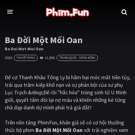
THỂ LOẠI
Ba Đời Một Mối Oan
Thần thoại - Cổ trang
Hành động
Ba Doi Mot Moi Oan
2026
11,856
THUYẾT MINH
TRUNG QUỐC - HỒNG KÔNG
Tâm lý
Chiến tranh
Võ thuật - Kiếm hiệp
Nhạc kịch
Đế cơ Thanh Khâu Tống Ly bị hãm hại móc mất tiên tủy,
trải qua trăm kiếp khổ nạn và sự phản bội của sư phụ
Kinh dị
Tội phạm - Hình sự
Lục Trạch.&nbsp;Để rồi "hắc hóa" trùng sinh từ U Minh
Phiêu lưu
Hài hước
giới, quyết tâm đòi lại nợ máu và khiến những kẻ từng
chà đạp danh dự mình phải trả giá đắt!
Viễn tưởng
Khoa học - Tài liệu
Hoạt hình
Thể thao
Trên nền tảng
PhimFun
, khán giả sẽ có cơ hội thưởng
thức bộ phim
Ba Đời Một Mối Oan
với trải nghiệm xem
Tình cảm - Lãng mạn
Kỳ ảo