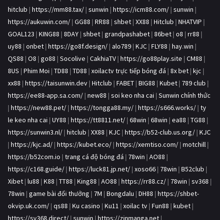
hitclub
|
https://mm88.tax/
|
sunwin
|
https://icm88.com/
|
sunwin
|
https://aukuwin.com/
|
GG88
|
RR88
|
shbet
|
XX88
|
Hitclub
|
NHATVIP
|
GOAL123
|
KING88
|
8DAY
|
shbet
|
grandpashabet
|
86bet
|
o8
|
rr88
|
uy88
|
onbet
|
https://go8f.design/
|
alo789
|
KJC
|
FLY88
|
hay.win
|
QS88
|
O8
|
go88
|
Socolive
|
CakhiaTV
|
https://go88play.site
|
CM88
|
8US
|
Phim Moi
|
TD88
|
TD88
|
xoilactv trực tiếp bóng đá
|
8x bet
|
kjc
|
xx88
|
https://taisunwin.dev
|
Hitclub
|
FABET
|
BIG88
|
Kubet
|
789 club
|
https://ee88-app.sa.com/
|
new88
|
soi keo nha cai
|
Sunwin chính thức
|
https://new88.pet/
|
https://tongga88.my/
|
https://s666.works/
|
ty
le keo nha cai
|
UY88
|
https://tt8811.net/
|
68win
|
68win
|
ea88
|
TG88
|
https://sunwin3.nl/
|
hitclub
|
XX88
|
KJC
|
https://b52-club.us.org/
|
KJC
|
https://kjc.ad/
|
https://kubet.eco/
|
https://xemtiso.com/
|
motchill
|
https://b52com.io
|
trang cá độ bóng đá
|
78win
|
AO88
|
https://c168.guide/
|
https://luck81.jp.net/
|
xoso66
|
78win
|
B52club
|
Xibet
|
lu88
|
K88
|
TT88
|
King88
|
AO88
|
https://rr88.cz/
|
78win
|
sv368
|
78win
|
game bài đổi thưởng
|
7M
|
Bongdalu
|
DH88
|
https://shbet-
okvip.uk.com/
|
qs88
|
Ku casino
|
Ku11
|
xoilac tv
|
Fun88
|
kubet
|
https://sv368.direct/
|
sunwin
|
https://zinmanga.net
|