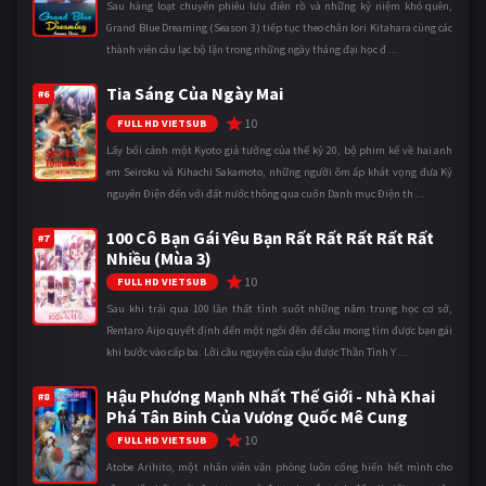
Sau hàng loạt chuyến phiêu lưu điên rồ và những kỷ niệm khó quên,
Grand Blue Dreaming (Season 3) tiếp tục theo chân Iori Kitahara cùng các
thành viên câu lạc bộ lặn trong những ngày tháng đại học đ ...
Tia Sáng Của Ngày Mai
#6
10
FULL HD VIETSUB
Lấy bối cảnh một Kyoto giả tưởng của thế kỷ 20, bộ phim kể về hai anh
em Seiroku và Kihachi Sakamoto, những người ôm ấp khát vọng đưa Kỷ
nguyên Điện đến với đất nước thông qua cuốn Danh mục Điện th ...
100 Cô Bạn Gái Yêu Bạn Rất Rất Rất Rất Rất
#7
Nhiều (Mùa 3)
10
FULL HD VIETSUB
Sau khi trải qua 100 lần thất tình suốt những năm trung học cơ sở,
Rentaro Aijo quyết định đến một ngôi đền để cầu mong tìm được bạn gái
khi bước vào cấp ba. Lời cầu nguyện của cậu được Thần Tình Y ...
Hậu Phương Mạnh Nhất Thế Giới - Nhà Khai
#8
Phá Tân Binh Của Vương Quốc Mê Cung
10
FULL HD VIETSUB
Atobe Arihito, một nhân viên văn phòng luôn cống hiến hết mình cho