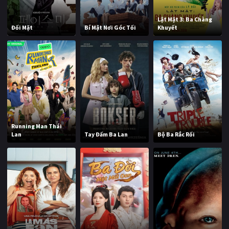
Lật Mặt 3: Ba Chàng
Đối Mặt
Bí Mật Nơi Góc Tối
Khuyết
Running Man Thái
Lan
Tay Đấm Ba Lan
Bộ Ba Rắc Rối