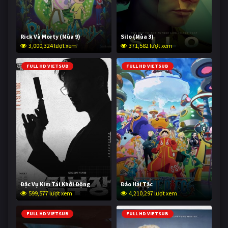
Rick Và Morty (Mùa 9)
Silo (Mùa 3)
3,000,324 lượt xem
371,582 lượt xem
FULL HD VIETSUB
FULL HD VIETSUB
Đặc Vụ Kim Tái Khởi Động
Đảo Hải Tặc
599,577 lượt xem
4,210,297 lượt xem
FULL HD VIETSUB
FULL HD VIETSUB