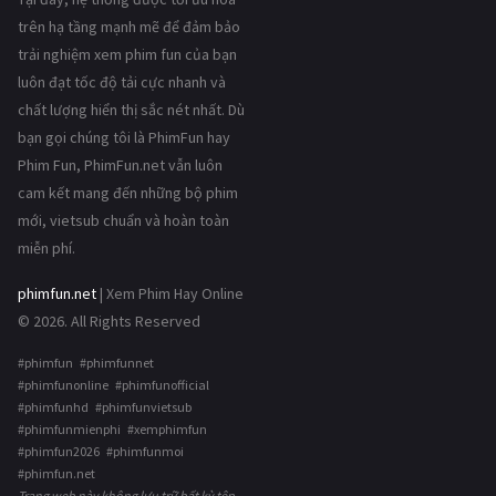
trên hạ tầng mạnh mẽ để đảm bảo
trải nghiệm xem phim fun của bạn
luôn đạt tốc độ tải cực nhanh và
chất lượng hiển thị sắc nét nhất. Dù
bạn gọi chúng tôi là PhimFun hay
Phim Fun, PhimFun.net vẫn luôn
cam kết mang đến những bộ phim
mới, vietsub chuẩn và hoàn toàn
miễn phí.
phimfun.net
| Xem Phim Hay Online
© 2026. All Rights Reserved
#phimfun #phimfunnet
#phimfunonline #phimfunofficial
#phimfunhd #phimfunvietsub
#phimfunmienphi #xemphimfun
#phimfun2026 #phimfunmoi
#phimfun.net
Trang web này không lưu trữ bất kỳ tệp