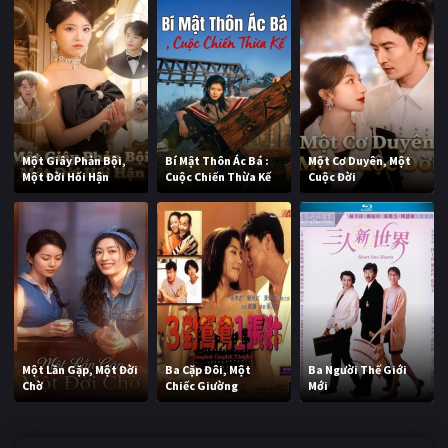
Một Giây Phản Bội,
Bí Mật Thôn Ác Bá :
Một Cơ Duyên, Một
Một Đời Hối Hận
Cuộc Chiến Thừa Kế
Cuộc Đời
Một Lần Gặp, Một Đời
Ba Cặp Đôi, Một
Ba Người Thế Giới
Chờ
Chiếc Giường
Mới