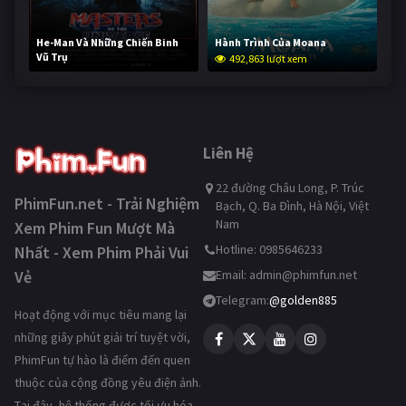
He-Man Và Những Chiến Binh
Hành Trình Của Moana
Vũ Trụ
492,863 lượt xem
241,799 lượt xem
Liên Hệ
22 đường Châu Long, P. Trúc
PhimFun.net - Trải Nghiệm
Bạch, Q. Ba Đình, Hà Nội, Việt
Nam
Xem Phim Fun Mượt Mà
Hotline: 0985646233
Nhất - Xem Phim Phải Vui
Vẻ
Email:
admin@phimfun.net
Telegram:
@golden885
Hoạt động với mục tiêu mang lại
những giây phút giải trí tuyệt vời,
PhimFun tự hào là điểm đến quen
thuộc của cộng đồng yêu điện ảnh.
Tại đây, hệ thống được tối ưu hóa