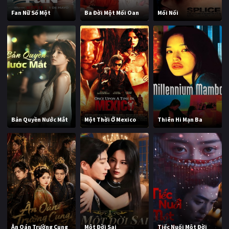
Fan Nữ Số Một
Ba Đời Một Mối Oan
Mối Nối
Bản Quyền Nước Mắt
Một Thời Ở Mexico
Thiên Hi Mạn Ba
Ân Oán Trường Cung
Một Đời Sai
Tiếc Nuối Một Đời