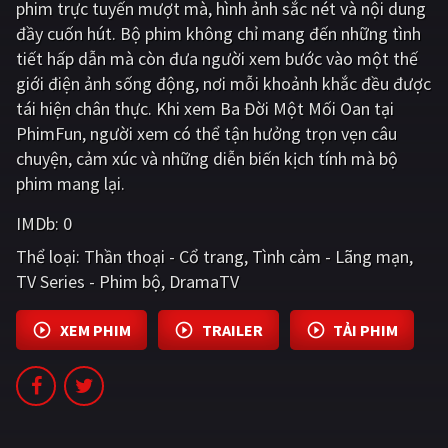
phim trực tuyến mượt mà, hình ảnh sắc nét và nội dung
đầy cuốn hút. Bộ phim không chỉ mang đến những tình
Giật gân
Gia đình
tiết hấp dẫn mà còn đưa người xem bước vào một thế
Bí ẩn
Lịch sử
giới điện ảnh sống động, nơi mỗi khoảnh khắc đều được
tái hiện chân thực. Khi xem Ba Đời Một Mối Oan tại
Viễn Tây
Tiểu sử
PhimFun, người xem có thể tận hưởng trọn vẹn câu
GameShow
DramaTV
chuyện, cảm xúc và những diễn biến kịch tính mà bộ
phim mang lại.
QUỐC GIA
IMDb:
0
Âu - Mỹ
Trung Quốc - Hồng Kông
Thể loại:
Thần thoại - Cổ trang
Tình cảm - Lãng mạn
TV Series - Phim bộ
DramaTV
Hàn Quốc
Nhật Bản
XEM PHIM
TRAILER
TẢI PHIM
Ấn Độ
Việt Nam
Tổng hợp
CẬP NHẬT