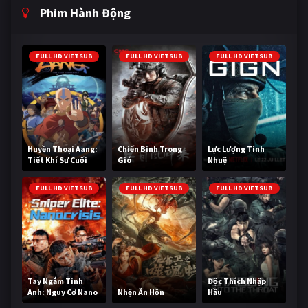
Phim Hành Động
FULL HD VIETSUB
FULL HD VIETSUB
FULL HD VIETSUB
Huyền Thoại Aang:
Chiến Binh Trong
Lực Lượng Tinh
Tiết Khí Sư Cuối
Gió
Nhuệ
Cùng
FULL HD VIETSUB
FULL HD VIETSUB
FULL HD VIETSUB
Tay Ngắm Tinh
Độc Thích Nhập
Anh: Nguy Cơ Nano
Nhện Ăn Hồn
Hầu