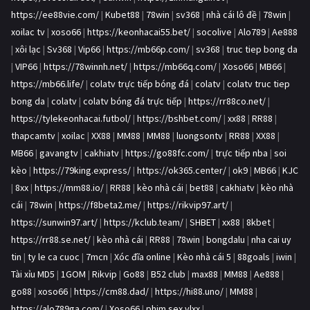
https://ee88vie.com/
|
Kubet88
|
78win
|
sv368
|
nhà cái lô đề
|
78win
|
xoilac tv
|
xoso66
|
https://keonhacai55.bet/
|
socolive
|
Alo789
|
Ae888
|
xôi lạc
|
Sv368
|
Vip66
|
https://mb66p.com/
|
sv368
|
truc tiep bong da
|
VIP66
|
https://78winnh.net/
|
https://mb66q.com/
|
Xoso66
|
MB66
|
https://mb66.life/
|
colatv trực tiếp bóng đá
|
colatv
|
colatv truc tiep
bong da
|
colatv
|
colatv bóng đá trực tiếp
|
https://rr88co.net/
|
https://tylekeonhacai.futbol/
|
https://bshbet.com/
|
xx88
|
RR88
|
thapcamtv
|
xoilac
|
XX88
|
MM88
|
MM88
|
luongsontv
|
RR88
|
XX88
|
MB66
|
gavangtv
|
cakhiatv
|
https://go88fc.com/
|
trực tiếp nba
|
soi
kèo
|
https://79king.express/
|
https://ok365.center/
|
ok9
|
MB66
|
KJC
|
8xx
|
https://mm88.io/
|
RR88
|
kèo nhà cái
|
bet88
|
cakhiatv
|
kèo nhà
cái
|
78win
|
https://f8beta2.me/
|
https://rikvip97.art/
|
https://sunwin97.art/
|
https://kclub.team/
|
SHBET
|
xx88
|
8kbet
|
https://rr88.se.net/
|
kèo nhà cái
|
RR88
|
78win
|
bongdalu
|
nha cai uy
tin
|
ty le ca cuoc
|
7mcn
|
Xóc đĩa online
|
Kèo nhà cái 5
|
88goals
|
iwin
|
Tài xỉu MD5
|
1GOM
|
Rikvip
|
Go88
|
B52 club
|
max88
|
MM88
|
Ae888
|
go88
|
xoso66
|
https://cm88.dad/
|
https://hi88.uno/
|
MM88
|
https://alo789ga.com/
|
Xoso66
|
phim sex vlxx
|