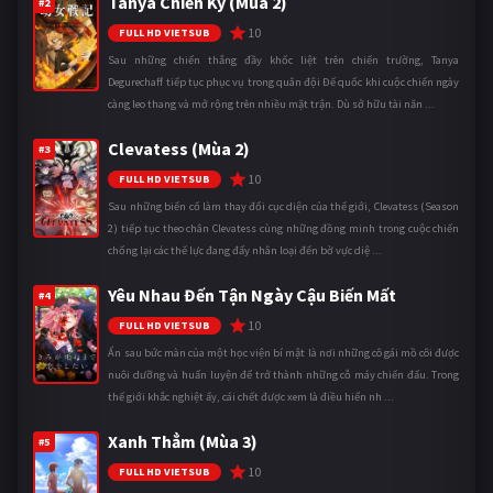
Tanya Chiến Ký (Mùa 2)
#2
10
FULL HD VIETSUB
Sau những chiến thắng đầy khốc liệt trên chiến trường, Tanya
Degurechaff tiếp tục phục vụ trong quân đội Đế quốc khi cuộc chiến ngày
càng leo thang và mở rộng trên nhiều mặt trận. Dù sở hữu tài năn ...
Clevatess (Mùa 2)
#3
10
FULL HD VIETSUB
Sau những biến cố làm thay đổi cục diện của thế giới, Clevatess (Season
2) tiếp tục theo chân Clevatess cùng những đồng minh trong cuộc chiến
chống lại các thế lực đang đẩy nhân loại đến bờ vực diệ ...
Yêu Nhau Đến Tận Ngày Cậu Biến Mất
#4
10
FULL HD VIETSUB
Ẩn sau bức màn của một học viện bí mật là nơi những cô gái mồ côi được
nuôi dưỡng và huấn luyện để trở thành những cỗ máy chiến đấu. Trong
thế giới khắc nghiệt ấy, cái chết được xem là điều hiển nh ...
Xanh Thẳm (Mùa 3)
#5
10
FULL HD VIETSUB