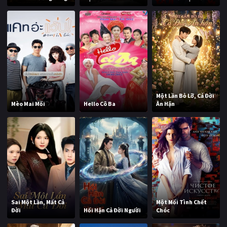
Một Lần Bỏ Lỡ, Cả Đời
Mèo Mai Mối
Hello Cô Ba
Ân Hận
Sai Một Lần, Mất Cả
Một Mối Tình Chết
Đời
Hối Hận Cả Đời Người
Chóc