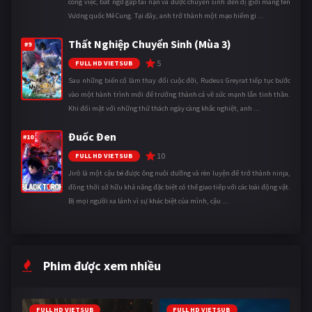
công việc, bất ngờ gặp tai nạn và được chuyển sinh đến dị giới mang tên
Vương quốc Mê Cung. Tại đây, anh trở thành một mạo hiểm gi ...
Thất Nghiệp Chuyển Sinh (Mùa 3)
#9
5
FULL HD VIETSUB
Sau những biến cố làm thay đổi cuộc đời, Rudeus Greyrat tiếp tục bước
vào một hành trình mới để trưởng thành cả về sức mạnh lẫn tinh thần.
Khi đối mặt với những thử thách ngày càng khắc nghiệt, anh ...
Đuốc Đen
#10
10
FULL HD VIETSUB
Jirô là một cậu bé được ông nuôi dưỡng và rèn luyện để trở thành ninja,
đồng thời sở hữu khả năng đặc biệt có thể giao tiếp với các loài động vật.
Bị mọi người xa lánh vì sự khác biệt của mình, cậu ...
Phim được xem nhiều
FULL HD VIETSUB
FULL HD VIETSUB