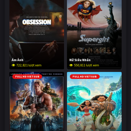
Ám Ảnh
Nữ Siêu Nhân
722,821 lượt xem
550,811 lượt xem
FULL HD VIETSUB
FULL HD VIETSUB