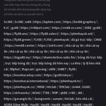
nào trên máy chủ của chúng tôi, chúng
tôi chỉ liên kết với phương tiện được lưu
trữ trên các dịch vụ của bên thứ 3.
Sv388
|
Sv368
|
xx88
|
https://luphim.com/
|
https://bet88.graphics/
|
KJC
|
go88
|
https://rr88pet.com/
|
https://cm88.cn.com/
|
XX88
|
go88
|
https://fly88.uno/
|
https://fly88.select/
|
https://phimhayok.onl/
|
https://fly88.green/
|
FLY88
|
FLY88
|
phimhayok
|
đá gà trực tiếp
|
CM88
|
https://mm88.center/
|
https://2ok9.com/
|
nhà cái uy tín
|
nhà cái uy
tín
|
nhà cái uy tín
|
nhà cái uy tín
|
nhà cái uy tín
|
nhà cái uy tín
|
https://daga88.my/
|
https://xhamsterlive.radio.fm/
|
bóng đá trực tiếp
|
trực tiếp bóng đá
|
trực tiếp bóng đá hôm nay
|
ca khia
|
tỷ lệ kèo nhà
cái
|
90phut
|
thapcam
|
gavang
|
u888
|
SHBET
|
fly88
|
https://keonhacaitop.com/
|
https://go88.tokyo/
|
https://keonhacai.international/
|
https://phimhayok.tv/
|
https://phimhayok.co/
|
RR88
|
Hitclub
|
789Club
|
ck444
|
GG88
|
https://ok9.works/
|
NOHU
|
TT88
|
789P
|
qh88
|
rr88
|
J88
|
https://gavangtv.llc/
|
luongsontv
|
sunwin
|
hitclub
|
kèo nhà cái
|
AE888 Đăng Nhập
|
Hay88
|
Hay88
|
Hay88
|
Hay88
|
Hay88
|
Hay88
|