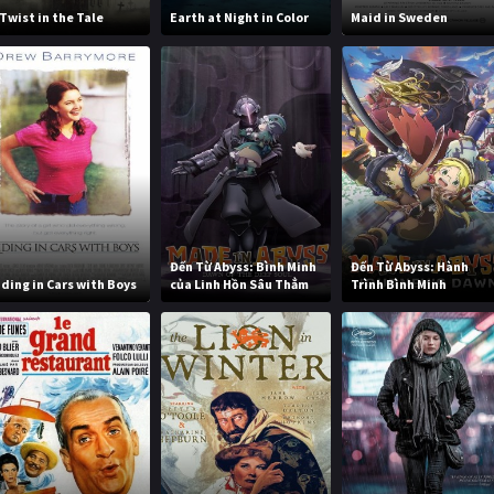
 Twist in the Tale
Earth at Night in Color
Maid in Sweden
Đến Từ Abyss: Bình Minh
Đến Từ Abyss: Hành
iding in Cars with Boys
của Linh Hồn Sâu Thẳm
Trình Bình Minh