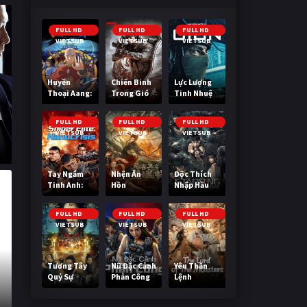
FULL HD
FULL HD
FULL HD
VIETSUB
VIETSUB
VIETSUB
Huyền
Chiến Binh
Lực Lượng
Thoại Aang:
Trong Gió
Tinh Nhuệ
Tiết Khí Sư
Cuối Cùng
FULL HD
FULL HD
FULL HD
VIETSUB
VIETSUB
VIETSUB
Tay Ngắm
Nhện Ăn
Độc Thích
Tinh Anh:
Hồn
Nhập Hầu
Nguy Cơ
Nano
FULL HD
FULL HD
FULL HD
VIETSUB
VIETSUB
VIETSUB
Tương Tây
Nữ Đặc Cảnh
Yêu Thần
Quỷ Sự
Phản Công
Lệnh