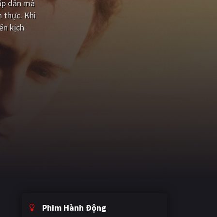
hấp dẫn mà
 thực. Khi
ến kịch
Phim Hành Động