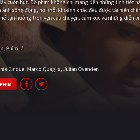
đầy cuốn hút. Bộ phim không chỉ mang đến những tình tiết 
 ảnh sống động, nơi mỗi khoảnh khắc đều được tái hiện chân
hể tận hưởng trọn vẹn câu chuyện, cảm xúc và những diễn bi
ạn
Phim lẻ
nia Cinque
Marco Quaglia
Julian Ovenden
 PHIM