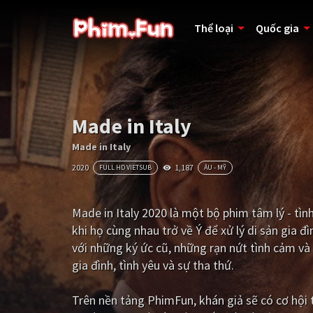
Thể loại
Quốc gia
Made in Italy
Made in Italy
2020
1,187
FULL HD VIETSUB
ÂU - MỸ
Made in Italy 2020 là một bộ phim tâm lý - tì
khi họ cùng nhau trở về Ý để xử lý di sản gia đ
với những ký ức cũ, những rạn nứt tình cảm và 
gia đình, tình yêu và sự tha thứ.
Trên nền tảng
PhimFun
, khán giả sẽ có cơ hộ