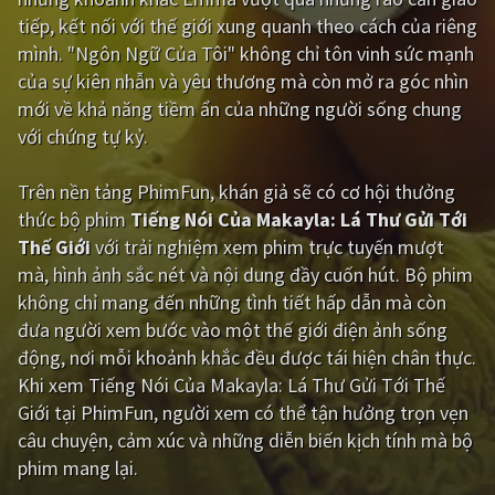
tiếp, kết nối với thế giới xung quanh theo cách của riêng
Giật gân
Gia đình
mình. "Ngôn Ngữ Của Tôi" không chỉ tôn vinh sức mạnh
của sự kiên nhẫn và yêu thương mà còn mở ra góc nhìn
Bí ẩn
Lịch sử
mới về khả năng tiềm ẩn của những người sống chung
Viễn Tây
Tiểu sử
với chứng tự kỷ.
GameShow
DramaTV
Trên nền tảng
PhimFun
, khán giả sẽ có cơ hội thưởng
thức bộ phim
Tiếng Nói Của Makayla: Lá Thư Gửi Tới
QUỐC GIA
Thế Giới
với trải nghiệm xem phim trực tuyến mượt
mà, hình ảnh sắc nét và nội dung đầy cuốn hút. Bộ phim
Âu - Mỹ
Trung Quốc - Hồng Kông
không chỉ mang đến những tình tiết hấp dẫn mà còn
Hàn Quốc
Nhật Bản
đưa người xem bước vào một thế giới điện ảnh sống
động, nơi mỗi khoảnh khắc đều được tái hiện chân thực.
Ấn Độ
Việt Nam
Khi xem Tiếng Nói Của Makayla: Lá Thư Gửi Tới Thế
Tổng hợp
Giới tại PhimFun, người xem có thể tận hưởng trọn vẹn
câu chuyện, cảm xúc và những diễn biến kịch tính mà bộ
phim mang lại.
CẬP NHẬT