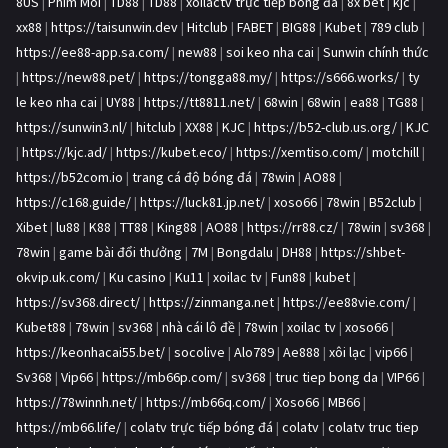
8US
|
Phim Moi
|
TD88
|
TD88
|
xoilactv trực tiếp bóng đá
|
8x bet
|
kjc
|
xx88
|
https://taisunwin.dev
|
Hitclub
|
FABET
|
BIG88
|
Kubet
|
789 club
|
https://ee88-app.sa.com/
|
new88
|
soi keo nha cai
|
Sunwin chính thức
|
https://new88.pet/
|
https://tongga88.my/
|
https://s666.works/
|
ty
le keo nha cai
|
UY88
|
https://tt8811.net/
|
68win
|
68win
|
ea88
|
TG88
|
https://sunwin3.nl/
|
hitclub
|
XX88
|
KJC
|
https://b52-club.us.org/
|
KJC
|
https://kjc.ad/
|
https://kubet.eco/
|
https://xemtiso.com/
|
motchill
|
https://b52com.io
|
trang cá độ bóng đá
|
78win
|
AO88
|
https://c168.guide/
|
https://luck81.jp.net/
|
xoso66
|
78win
|
B52club
|
Xibet
|
lu88
|
K88
|
TT88
|
King88
|
AO88
|
https://rr88.cz/
|
78win
|
sv368
|
78win
|
game bài đổi thưởng
|
7M
|
Bongdalu
|
DH88
|
https://shbet-
okvip.uk.com/
|
Ku casino
|
Ku11
|
xoilac tv
|
Fun88
|
kubet
|
https://sv368.direct/
|
https://zinmanga.net
|
https://ee88vie.com/
|
Kubet88
|
78win
|
sv368
|
nhà cái lô đề
|
78win
|
xoilac tv
|
xoso66
|
https://keonhacai55.bet/
|
socolive
|
Alo789
|
Ae888
|
xôi lạc
|
vip66
|
Sv368
|
Vip66
|
https://mb66p.com/
|
sv368
|
truc tiep bong da
|
VIP66
|
https://78winnh.net/
|
https://mb66q.com/
|
Xoso66
|
MB66
|
https://mb66.life/
|
colatv trực tiếp bóng đá
|
colatv
|
colatv truc tiep