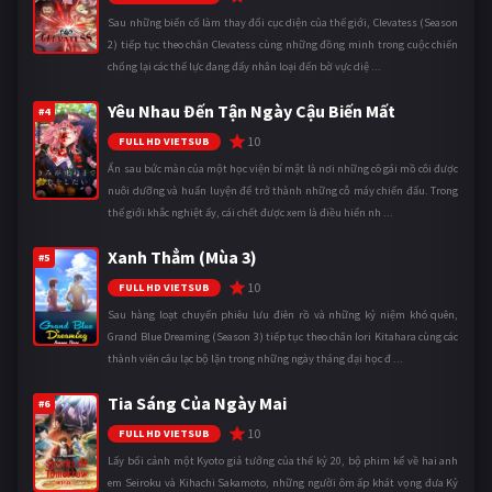
Sau những biến cố làm thay đổi cục diện của thế giới, Clevatess (Season
2) tiếp tục theo chân Clevatess cùng những đồng minh trong cuộc chiến
chống lại các thế lực đang đẩy nhân loại đến bờ vực diệ ...
Yêu Nhau Đến Tận Ngày Cậu Biến Mất
#4
10
FULL HD VIETSUB
Ẩn sau bức màn của một học viện bí mật là nơi những cô gái mồ côi được
nuôi dưỡng và huấn luyện để trở thành những cỗ máy chiến đấu. Trong
thế giới khắc nghiệt ấy, cái chết được xem là điều hiển nh ...
Xanh Thẳm (Mùa 3)
#5
10
FULL HD VIETSUB
Sau hàng loạt chuyến phiêu lưu điên rồ và những kỷ niệm khó quên,
Grand Blue Dreaming (Season 3) tiếp tục theo chân Iori Kitahara cùng các
thành viên câu lạc bộ lặn trong những ngày tháng đại học đ ...
Tia Sáng Của Ngày Mai
#6
10
FULL HD VIETSUB
Lấy bối cảnh một Kyoto giả tưởng của thế kỷ 20, bộ phim kể về hai anh
em Seiroku và Kihachi Sakamoto, những người ôm ấp khát vọng đưa Kỷ