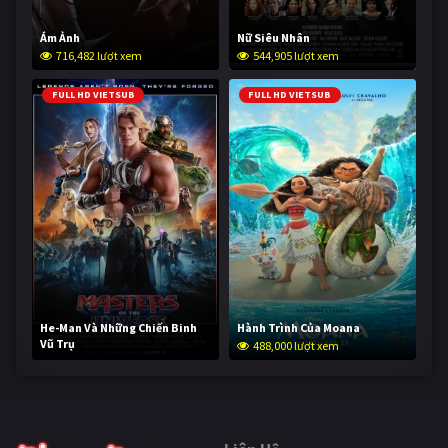
Ám Ảnh
Nữ Siêu Nhân
716,482 lượt xem
544,905 lượt xem
FULL HD VIETSUB
FULL HD VIETSUB
He-Man Và Những Chiến Binh
Hành Trình Của Moana
Vũ Trụ
488,000 lượt xem
236,488 lượt xem