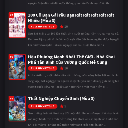
nguyên Điện đến với đất nước thông qua cuốn Danh mục Điện th ...
100 Cô Bạn Gái Yêu Bạn Rất Rất Rất Rất Rất
#7
Nhiều (Mùa 3)
10
FULL HD VIETSUB
Sau khi trải qua 100 lần thất tình suốt những năm trung học cơ sở,
Rentaro Aijo quyết định đến một ngôi đền để cầu mong tìm được bạn gái
khi bước vào cấp ba. Lời cầu nguyện của cậu được Thần Tình Y ...
Hậu Phương Mạnh Nhất Thế Giới - Nhà Khai
#8
Phá Tân Binh Của Vương Quốc Mê Cung
10
FULL HD VIETSUB
Atobe Arihito, một nhân viên văn phòng luôn cống hiến hết mình cho
công việc, bất ngờ gặp tai nạn và được chuyển sinh đến dị giới mang tên
Vương quốc Mê Cung. Tại đây, anh trở thành một mạo hiểm gi ...
Thất Nghiệp Chuyển Sinh (Mùa 3)
#9
5
FULL HD VIETSUB
Sau những biến cố làm thay đổi cuộc đời, Rudeus Greyrat tiếp tục bước
vào một hành trình mới để trưởng thành cả về sức mạnh lẫn tinh thần.
Khi đối mặt với những thử thách ngày càng khắc nghiệt, anh ...