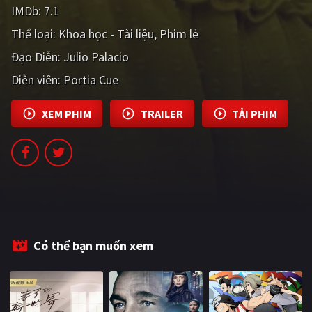
IMDb:
7.1
PHIM MỚI
Thể loại:
Khoa học - Tài liệu
Phim lẻ
PHIM BỘ
Đạo Diễn:
Julio Palacio
PHIM LẺ
Diễn viên:
Portia Cue
PHIM CHIẾU RẠP
XEM PHIM
TRAILER
TẢI PHIM
TUYỂN TẬP PHIM
BLOG
Có thể bạn muốn xem