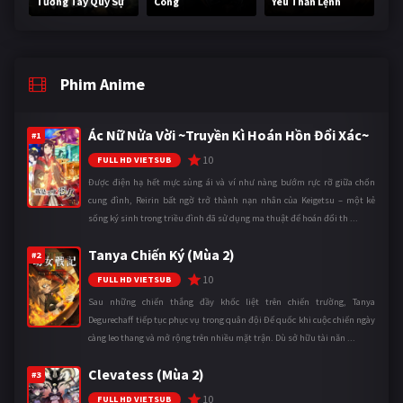
Tương Tây Quỷ Sự
Công
Yêu Thần Lệnh
Phim Anime
Ác Nữ Nửa Vời ~Truyền Kì Hoán Hồn Đổi Xác~
#1
10
FULL HD VIETSUB
Được điện hạ hết mực sủng ái và ví như nàng bướm rực rỡ giữa chốn
cung đình, Reirin bất ngờ trở thành nạn nhân của Keigetsu – một kẻ
sống ký sinh trong triều đình đã sử dụng ma thuật để hoán đổi th ...
Tanya Chiến Ký (Mùa 2)
#2
10
FULL HD VIETSUB
Sau những chiến thắng đầy khốc liệt trên chiến trường, Tanya
Degurechaff tiếp tục phục vụ trong quân đội Đế quốc khi cuộc chiến ngày
càng leo thang và mở rộng trên nhiều mặt trận. Dù sở hữu tài năn ...
Clevatess (Mùa 2)
#3
10
FULL HD VIETSUB