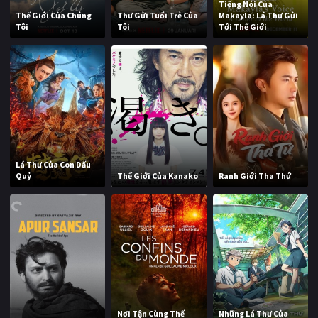
Tiếng Nói Của
Thế Giới Của Chúng
Thư Gửi Tuổi Trẻ Của
Makayla: Lá Thư Gửi
Tôi
Tôi
Tới Thế Giới
Lá Thư Của Con Dấu
Quỷ
Thế Giới Của Kanako
Ranh Giới Tha Thứ
Nơi Tận Cùng Thế
Những Lá Thư Của