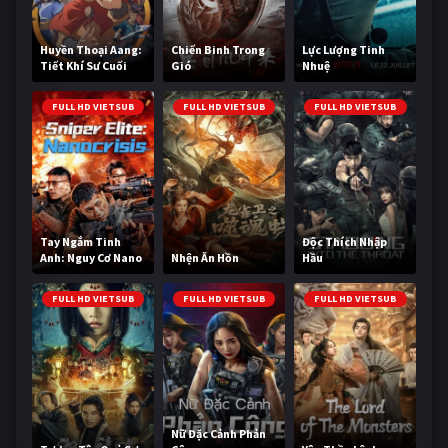
Huyền Thoại Aang:
Chiến Binh Trong
Lực Lượng Tinh
Tiết Khí Sư Cuối
Gió
Nhuệ
Cùng
FULL HD VIETSUB
FULL HD VIETSUB
FULL HD VIETSUB
Tay Ngắm Tinh
Độc Thích Nhập
Anh: Nguy Cơ Nano
Nhện Ăn Hồn
Hầu
FULL HD VIETSUB
FULL HD VIETSUB
FULL HD VIETSUB
Nữ Đặc Cảnh Phản