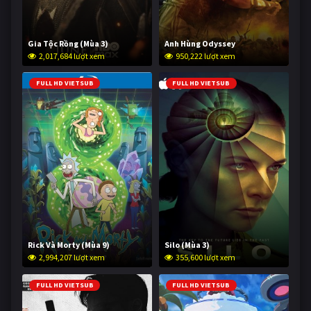
Gia Tộc Rồng (Mùa 3)
Anh Hùng Odyssey
2,017,684 lượt xem
950,222 lượt xem
FULL HD VIETSUB
FULL HD VIETSUB
Rick Và Morty (Mùa 9)
Silo (Mùa 3)
2,994,207 lượt xem
355,600 lượt xem
FULL HD VIETSUB
FULL HD VIETSUB