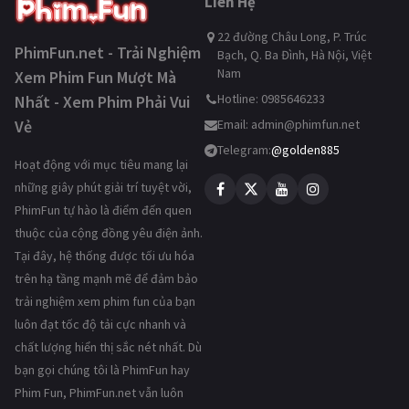
Liên Hệ
22 đường Châu Long, P. Trúc
PhimFun.net - Trải Nghiệm
Bạch, Q. Ba Đình, Hà Nội, Việt
Nam
Xem Phim Fun Mượt Mà
Hotline: 0985646233
Nhất - Xem Phim Phải Vui
Vẻ
Email:
admin@phimfun.net
Telegram:
@golden885
Hoạt động với mục tiêu mang lại
những giây phút giải trí tuyệt vời,
PhimFun tự hào là điểm đến quen
thuộc của cộng đồng yêu điện ảnh.
Tại đây, hệ thống được tối ưu hóa
trên hạ tầng mạnh mẽ để đảm bảo
trải nghiệm xem phim fun của bạn
luôn đạt tốc độ tải cực nhanh và
chất lượng hiển thị sắc nét nhất. Dù
bạn gọi chúng tôi là PhimFun hay
Phim Fun, PhimFun.net vẫn luôn