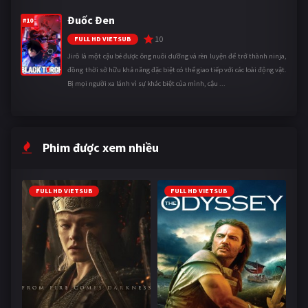
Đuốc Đen
#10
10
FULL HD VIETSUB
Jirô là một cậu bé được ông nuôi dưỡng và rèn luyện để trở thành ninja,
đồng thời sở hữu khả năng đặc biệt có thể giao tiếp với các loài động vật.
Bị mọi người xa lánh vì sự khác biệt của mình, cậu ...
Phim được xem nhiều
FULL HD VIETSUB
FULL HD VIETSUB