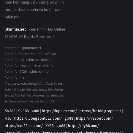
cam kết mang đến những bộ phim
mới, vietsub chuẩn và hoàn toàn
miễn phí.
phimfun.net
| Xem Phim Hay Online
© 2026. All Rights Reserved
#phimfun #phimfunnet
#phimfunonline #phimfunofficial
#phimfunhd #phimfunvietsub
#phimfunmienphi #xemphimfun
#phimfun2026 #phimfunmoi
#phimfun.net
Trang web này không lưu trữ bất kỳ tệp
nào trên máy chủ của chúng tôi, chúng
tôi chỉ liên kết với phương tiện được lưu
trữ trên các dịch vụ của bên thứ 3.
Sv388
|
Sv368
|
xx88
|
https://luphim.com/
|
https://bet88.graphics/
|
KJC
|
https://luongsontv23.com/
|
go88
|
https://rr88pet.com/
|
https://cm88.cn.com/
|
XX88
|
go88
|
https://fly88.uno/
|