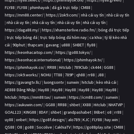
https://fly88.select/
|
https://phimhayok.onl/
|
https://fly88.green/
|
FLY88
|
FLY88
|
phimhayok
|
đá gà trực tiếp
|
CM88
|
https://mm88.center/
|
https://2ok9.com/
|
nhà cái uy tín
|
nhà cái uy tín
|
nhà cái uy tín
|
nhà cái uy tín
|
nhà cái uy tín
|
nhà cái uy tín
|
https://daga88.my/
|
https://xhamsterlive.radio.fm/
|
bóng đá trực tiếp
|
trực tiếp bóng đá
|
trực tiếp bóng đá hôm nay
|
ca khia
|
tỷ lệ kèo nhà
cái
|
90phut
|
thapcam
|
gavang
|
u888
|
SHBET
|
fly88
|
https://keonhacaitop.com/
|
https://go88.tokyo/
|
https://keonhacai.international/
|
https://phimhayok.tv/
|
https://phimhayok.co/
|
RR88
|
Hitclub
|
789Club
|
ck444
|
GG88
|
https://ok9.works/
|
NOHU
|
TT88
|
789P
|
qh88
|
rr88
|
J88
|
https://gavangtv.llc/
|
luongsontv
|
sunwin
|
hitclub
|
kèo nhà cái
|
AE888 Đăng Nhập
|
Hay88
|
Hay88
|
Hay88
|
Hay88
|
Hay88
|
Hay88
|
hitclub
|
https://mm88.tax/
|
sunwin
|
https://icm88.com/
|
sunwin
|
https://aukuwin.com/
|
GG88
|
RR88
|
shbet
|
XX88
|
Hitclub
|
NHATVIP
|
GOAL123
|
KING88
|
8DAY
|
shbet
|
grandpashabet
|
86bet
|
o8
|
rr88
|
uy88
|
onbet
|
https://go8f.design/
|
alo789
|
KJC
|
FLY88
|
hay.win
|
QS88
|
O8
|
go88
|
Socolive
|
CakhiaTV
|
https://go88play.site
|
CM88
|