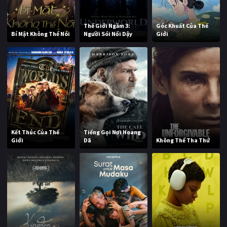
Thế Giới Ngầm 3:
Góc Khuất Của Thế
Bí Mật Không Thể Nói
Người Sói Nổi Dậy
Giới
Kết Thúc Của Thế
Tiếng Gọi Nơi Hoang
Giới
Dã
Không Thể Tha Thứ