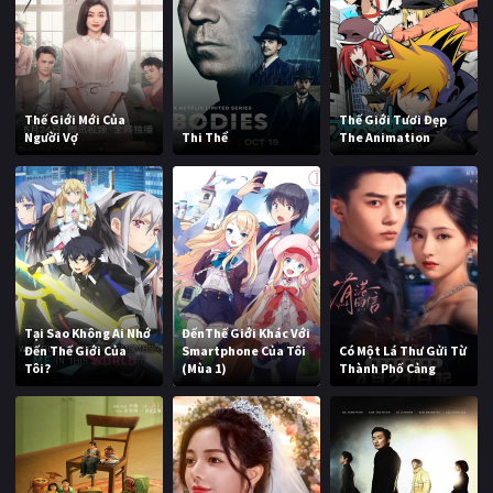
Thế Giới Mới Của
Thế Giới Tươi Đẹp
Người Vợ
Thi Thể
The Animation
Tại Sao Không Ai Nhớ
ĐếnThế Giới Khác Với
Đến Thế Giới Của
Smartphone Của Tôi
Có Một Lá Thư Gửi Từ
Tôi?
(Mùa 1)
Thành Phố Cảng