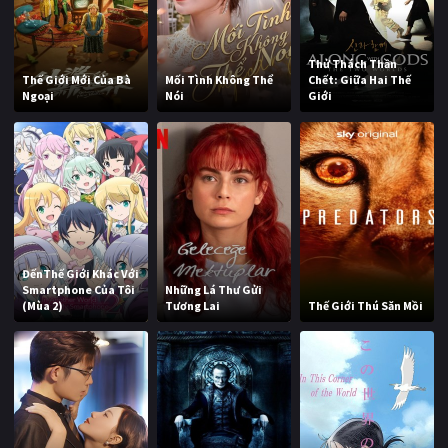
Thử Thách Thần
Thế Giới Mới Của Bà
Mối Tình Không Thể
Chết: Giữa Hai Thế
Ngoại
Nói
Giới
ĐếnThế Giới Khác Với
Smartphone Của Tôi
Những Lá Thư Gửi
(Mùa 2)
Tương Lai
Thế Giới Thú Săn Mồi