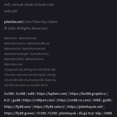
mới, vietsub chuẩn và hoàn toàn
miễn phí.
phimfun.net
| Xem Phim Hay Online
© 2026. All Rights Reserved
#phimfun #phimfunnet
#phimfunonline #phimfunofficial
#phimfunhd #phimfunvietsub
#phimfunmienphi #xemphimfun
#phimfun2026 #phimfunmoi
#phimfun.net
Trang web này không lưu trữ bất kỳ tệp
nào trên máy chủ của chúng tôi, chúng
tôi chỉ liên kết với phương tiện được lưu
trữ trên các dịch vụ của bên thứ 3.
Sv388
|
Sv368
|
xx88
|
https://luphim.com/
|
https://bet88.graphics/
|
KJC
|
go88
|
https://rr88pet.com/
|
https://cm88.cn.com/
|
XX88
|
go88
|
https://fly88.uno/
|
https://fly88.select/
|
https://phimhayok.onl/
|
https://fly88.green/
|
FLY88
|
FLY88
|
phimhayok
|
đá gà trực tiếp
|
CM88