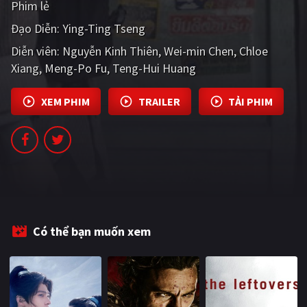
Phim lẻ
PHIM MỚI
Đạo Diễn:
Ying-Ting Tseng
PHIM BỘ
Diễn viên:
Nguyễn Kinh Thiên
Wei-min Chen
Chloe
Xiang
PHIM LẺ
Meng-Po Fu
Teng-Hui Huang
PHIM CHIẾU RẠP
XEM PHIM
TRAILER
TẢI PHIM
TUYỂN TẬP PHIM
BLOG
Có thể bạn muốn xem