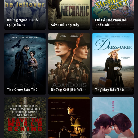
Những Người Bị Bỏ
Chỉ Có Thể Phản Bội
Lại (Mùa 3)
Sát Thủ Thợ Máy
Thế Giới
The Crow Báo Thù
Những Kẻ Bị Bỏ Rơi
Thợ May Báo Thù