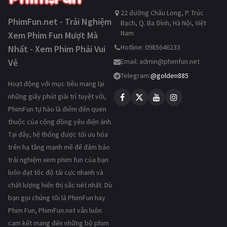
22 đường Châu Long, P. Trúc
PhimFun.net - Trải Nghiệm
Bạch, Q. Ba Đình, Hà Nội, Việt
Nam
Xem Phim Fun Mượt Mà
Hotline: 0985646233
Nhất - Xem Phim Phải Vui
Vẻ
Email:
admin@phimfun.net
Telegram:
@golden885
Hoạt động với mục tiêu mang lại
những giây phút giải trí tuyệt vời,
PhimFun tự hào là điểm đến quen
thuộc của cộng đồng yêu điện ảnh.
Tại đây, hệ thống được tối ưu hóa
trên hạ tầng mạnh mẽ để đảm bảo
trải nghiệm xem phim fun của bạn
luôn đạt tốc độ tải cực nhanh và
chất lượng hiển thị sắc nét nhất. Dù
bạn gọi chúng tôi là PhimFun hay
Phim Fun, PhimFun.net vẫn luôn
cam kết mang đến những bộ phim