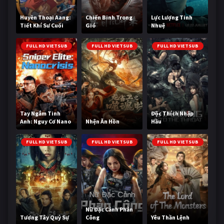
Huyền Thoại Aang:
Chiến Binh Trong
Lực Lượng Tinh
Tiết Khí Sư Cuối
Gió
Nhuệ
Cùng
FULL HD VIETSUB
FULL HD VIETSUB
FULL HD VIETSUB
Tay Ngắm Tinh
Độc Thích Nhập
Anh: Nguy Cơ Nano
Nhện Ăn Hồn
Hầu
FULL HD VIETSUB
FULL HD VIETSUB
FULL HD VIETSUB
Nữ Đặc Cảnh Phản
Tương Tây Quỷ Sự
Công
Yêu Thần Lệnh