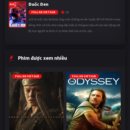
Đuốc Đen
#10
10
FULL HD VIETSUB
Jirô là một cậu bé được ông nuôi dưỡng và rèn luyện để trở thành ninja,
đồng thời sở hữu khả năng đặc biệt có thể giao tiếp với các loài động vật.
Bị mọi người xa lánh vì sự khác biệt của mình, cậu ...
Phim được xem nhiều
FULL HD VIETSUB
FULL HD VIETSUB