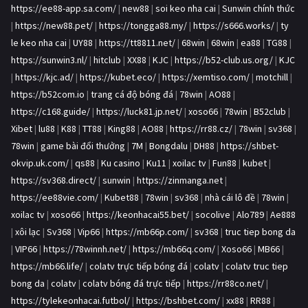
https://ee88-app.sa.com/
|
new88
|
soi keo nha cai
|
Sunwin chính thức
|
https://new88.pet/
|
https://tongga88.my/
|
https://s666.works/
|
ty
le keo nha cai
|
UY88
|
https://tt8811.net/
|
68win
|
68win
|
ea88
|
TG88
|
https://sunwin3.nl/
|
hitclub
|
XX88
|
KJC
|
https://b52-club.us.org/
|
KJC
|
https://kjc.ad/
|
https://kubet.eco/
|
https://xemtiso.com/
|
motchill
|
https://b52com.io
|
trang cá độ bóng đá
|
78win
|
AO88
|
https://c168.guide/
|
https://luck81.jp.net/
|
xoso66
|
78win
|
B52club
|
Xibet
|
lu88
|
K88
|
TT88
|
King88
|
AO88
|
https://rr88.cz/
|
78win
|
sv368
|
78win
|
game bài đổi thưởng
|
7M
|
Bongdalu
|
DH88
|
https://shbet-
okvip.uk.com/
|
qs88
|
Ku casino
|
Ku11
|
xoilac tv
|
Fun88
|
kubet
|
https://sv368.direct/
|
sunwin
|
https://zinmanga.net
|
https://ee88vie.com/
|
Kubet88
|
78win
|
sv368
|
nhà cái lô đề
|
78win
|
xoilac tv
|
xoso66
|
https://keonhacai55.bet/
|
socolive
|
Alo789
|
Ae888
|
xôi lạc
|
Sv368
|
Vip66
|
https://mb66p.com/
|
sv368
|
truc tiep bong da
|
VIP66
|
https://78winnh.net/
|
https://mb66q.com/
|
Xoso66
|
MB66
|
https://mb66.life/
|
colatv trực tiếp bóng đá
|
colatv
|
colatv truc tiep
bong da
|
colatv
|
colatv bóng đá trực tiếp
|
https://rr88co.net/
|
https://tylekeonhacai.futbol/
|
https://bshbet.com/
|
xx88
|
RR88
|