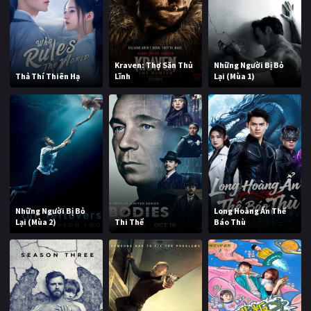
Kraven: Thợ Săn Thủ
Những Người Bị Bỏ
Thả Thí Thiên Hạ
Lĩnh
Lại (Mùa 1)
Những Người Bị Bỏ
Long Hoàng Ẩn Thế
Lại (Mùa 2)
Thi Thể
Báo Thù