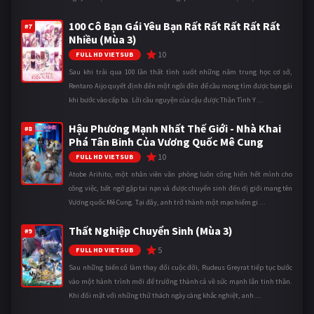
100 Cô Bạn Gái Yêu Bạn Rất Rất Rất Rất Rất
#7
Nhiều (Mùa 3)
10
FULL HD VIETSUB
Sau khi trải qua 100 lần thất tình suốt những năm trung học cơ sở,
Rentaro Aijo quyết định đến một ngôi đền để cầu mong tìm được bạn gái
khi bước vào cấp ba. Lời cầu nguyện của cậu được Thần Tình Y ...
Hậu Phương Mạnh Nhất Thế Giới - Nhà Khai
#8
Phá Tân Binh Của Vương Quốc Mê Cung
10
FULL HD VIETSUB
Atobe Arihito, một nhân viên văn phòng luôn cống hiến hết mình cho
công việc, bất ngờ gặp tai nạn và được chuyển sinh đến dị giới mang tên
Vương quốc Mê Cung. Tại đây, anh trở thành một mạo hiểm gi ...
Thất Nghiệp Chuyển Sinh (Mùa 3)
#9
5
FULL HD VIETSUB
Sau những biến cố làm thay đổi cuộc đời, Rudeus Greyrat tiếp tục bước
vào một hành trình mới để trưởng thành cả về sức mạnh lẫn tinh thần.
Khi đối mặt với những thử thách ngày càng khắc nghiệt, anh ...