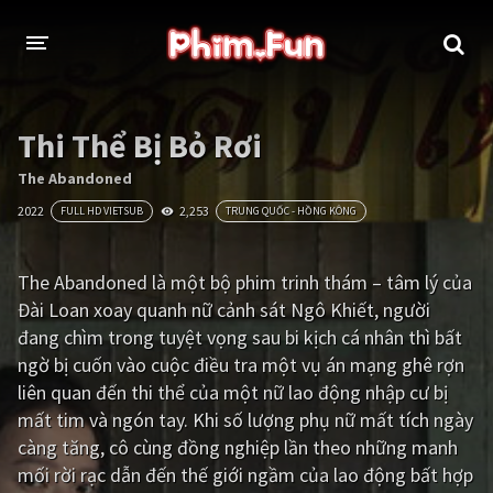
THỂ LOẠI
Thi Thể Bị Bỏ Rơi
Thần thoại - Cổ trang
Hành động
The Abandoned
2022
2,253
FULL HD VIETSUB
TRUNG QUỐC - HỒNG KÔNG
Tâm lý
Chiến tranh
Võ thuật - Kiếm hiệp
Nhạc kịch
The Abandoned là một bộ phim trinh thám – tâm lý của
Đài Loan xoay quanh nữ cảnh sát Ngô Khiết, người
Kinh dị
Tội phạm - Hình sự
đang chìm trong tuyệt vọng sau bi kịch cá nhân thì bất
Phiêu lưu
Hài hước
ngờ bị cuốn vào cuộc điều tra một vụ án mạng ghê rợn
liên quan đến thi thể của một nữ lao động nhập cư bị
Viễn tưởng
Khoa học - Tài liệu
mất tim và ngón tay. Khi số lượng phụ nữ mất tích ngày
Hoạt hình
Thể thao
càng tăng, cô cùng đồng nghiệp lần theo những manh
mối rời rạc dẫn đến thế giới ngầm của lao động bất hợp
Tình cảm - Lãng mạn
Kỳ ảo