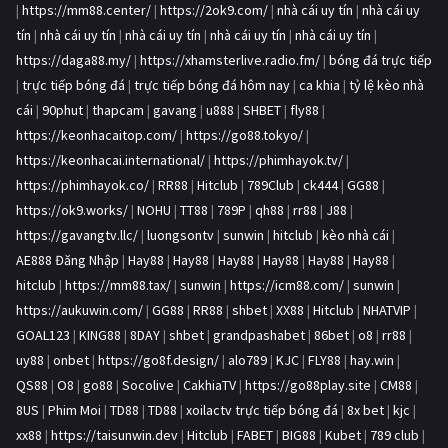
|
https://mm88.center/
|
https://2ok9.com/
|
nhà cái uy tín
|
nhà cái uy
tín
|
nhà cái uy tín
|
nhà cái uy tín
|
nhà cái uy tín
|
nhà cái uy tín
|
https://daga88.my/
|
https://xhamsterlive.radio.fm/
|
bóng đá trực tiếp
|
trực tiếp bóng đá
|
trực tiếp bóng đá hôm nay
|
ca khia
|
tỷ lệ kèo nhà
cái
|
90phut
|
thapcam
|
gavang
|
u888
|
SHBET
|
fly88
|
https://keonhacaitop.com/
|
https://go88.tokyo/
|
https://keonhacai.international/
|
https://phimhayok.tv/
|
https://phimhayok.co/
|
RR88
|
Hitclub
|
789Club
|
ck444
|
GG88
|
https://ok9.works/
|
NOHU
|
TT88
|
789P
|
qh88
|
rr88
|
J88
|
https://gavangtv.llc/
|
luongsontv
|
sunwin
|
hitclub
|
kèo nhà cái
|
AE888 Đăng Nhập
|
Hay88
|
Hay88
|
Hay88
|
Hay88
|
Hay88
|
Hay88
|
hitclub
|
https://mm88.tax/
|
sunwin
|
https://icm88.com/
|
sunwin
|
https://aukuwin.com/
|
GG88
|
RR88
|
shbet
|
XX88
|
Hitclub
|
NHATVIP
|
GOAL123
|
KING88
|
8DAY
|
shbet
|
grandpashabet
|
86bet
|
o8
|
rr88
|
uy88
|
onbet
|
https://go8f.design/
|
alo789
|
KJC
|
FLY88
|
hay.win
|
QS88
|
O8
|
go88
|
Socolive
|
CakhiaTV
|
https://go88play.site
|
CM88
|
8US
|
Phim Moi
|
TD88
|
TD88
|
xoilactv trực tiếp bóng đá
|
8x bet
|
kjc
|
xx88
|
https://taisunwin.dev
|
Hitclub
|
FABET
|
BIG88
|
Kubet
|
789 club
|