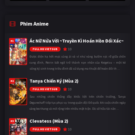
Phim Anime
Ác Nữ Nửa Vời ~Truyền Kì Hoán Hồn Đổi Xác~
#1
10
FULL HD VIETSUB
Được điện hạ hết mực sủng ái và ví như nàng bướm rực rỡ giữa chốn
cung đình, Reirin bất ngờ trở thành nạn nhân của Keigetsu – một kẻ
sống ký sinh trong triều đình đã sử dụng ma thuật để hoán đổi th ...
Tanya Chiến Ký (Mùa 2)
#2
10
FULL HD VIETSUB
Sau những chiến thắng đầy khốc liệt trên chiến trường, Tanya
Degurechaff tiếp tục phục vụ trong quân đội Đế quốc khi cuộc chiến ngày
càng leo thang và mở rộng trên nhiều mặt trận. Dù sở hữu tài năn ...
Clevatess (Mùa 2)
#3
10
FULL HD VIETSUB