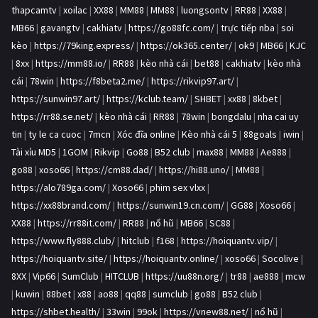
thapcamtv
|
xoilac
|
XX88
|
MM88
|
MM88
|
luongsontv
|
RR88
|
XX88
|
MB66
|
gavangtv
|
cakhiatv
|
https://go88fc.com/
|
trực tiếp nba
|
soi
kèo
|
https://79king.express/
|
https://ok365.center/
|
ok9
|
MB66
|
KJC
|
8xx
|
https://mm88.io/
|
RR88
|
kèo nhà cái
|
bet88
|
cakhiatv
|
kèo nhà
cái
|
78win
|
https://f8beta2.me/
|
https://rikvip97.art/
|
https://sunwin97.art/
|
https://kclub.team/
|
SHBET
|
xx88
|
8kbet
|
https://rr88.se.net/
|
kèo nhà cái
|
RR88
|
78win
|
bongdalu
|
nha cai uy
tin
|
ty le ca cuoc
|
7mcn
|
Xóc đĩa online
|
Kèo nhà cái 5
|
88goals
|
iwin
|
Tài xỉu MD5
|
1GOM
|
Rikvip
|
Go88
|
B52 club
|
max88
|
MM88
|
Ae888
|
go88
|
xoso66
|
https://cm88.dad/
|
https://hi88.uno/
|
MM88
|
https://alo789ga.com/
|
Xoso66
|
phim sex vlxx
|
https://xx88brand.com/
|
https://sunwin19.cn.com/
|
GG88
|
Xoso66
|
XX88
|
https://rr88it.com/
|
RR88
|
nổ hũ
|
MB66
|
SC88
|
https://www.fly888.club/
|
hitclub
|
f168
|
https://hoiquantv.vip/
|
https://hoiquantv.site/
|
https://hoiquantv.online/
|
xoso66
|
Socolive
|
8XX
|
Vip66
|
SumClub
|
HITCLUB
|
https://uu88n.org/
|
tr88
|
ae888
|
mcw
|
kuwin
|
88bet
|
x88
|
ao88
|
qq88
|
sumclub
|
go88
|
B52 club
|
https://shbet.health/
|
33win
|
99ok
|
https://vnew88.net/
|
nổ hũ
|