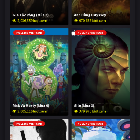
Gia Tộc Rồng (Mùa 3)
Anh Hùng Odyssey
2,036,359 lượt xem
970,668 lượt xem
FULL HD VIETSUB
FULL HD VIETSUB
Rick Và Morty (Mùa 9)
Silo (Mùa 3)
3,005,116 lượt xem
379,970 lượt xem
FULL HD VIETSUB
FULL HD VIETSUB