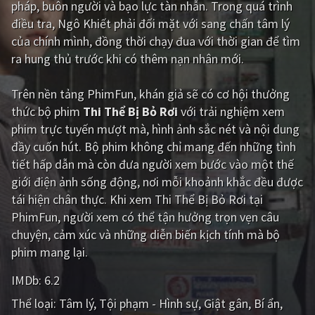
pháp, buôn người và bạo lực tàn nhẫn. Trong quá trình
điều tra, Ngô Khiết phải đối mặt với sang chấn tâm lý
Giật gân
Gia đình
của chính mình, đồng thời chạy đua với thời gian để tìm
Bí ẩn
Lịch sử
ra hung thủ trước khi có thêm nạn nhân mới.
Viễn Tây
Tiểu sử
Trên nền tảng
PhimFun
, khán giả sẽ có cơ hội thưởng
GameShow
DramaTV
thức bộ phim
Thi Thể Bị Bỏ Rơi
với trải nghiệm xem
phim trực tuyến mượt mà, hình ảnh sắc nét và nội dung
QUỐC GIA
đầy cuốn hút. Bộ phim không chỉ mang đến những tình
tiết hấp dẫn mà còn đưa người xem bước vào một thế
Âu - Mỹ
Trung Quốc - Hồng Kông
giới điện ảnh sống động, nơi mỗi khoảnh khắc đều được
tái hiện chân thực. Khi xem Thi Thể Bị Bỏ Rơi tại
Hàn Quốc
Nhật Bản
PhimFun, người xem có thể tận hưởng trọn vẹn câu
Ấn Độ
Việt Nam
chuyện, cảm xúc và những diễn biến kịch tính mà bộ
phim mang lại.
Tổng hợp
IMDb:
6.2
CẬP NHẬT
Thể loại:
Tâm lý
Tội phạm - Hình sự
Giật gân
Bí ẩn