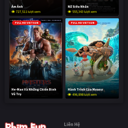
Ám Ảnh
Nữ Siêu Nhân
727,511 lượt xem
555,343 lượt xem
FULL HD VIETSUB
FULL HD VIETSUB
He-Man Và Những Chiến Binh
Hành Trình Của Moana
Vũ Trụ
496,898 lượt xem
246,017 lượt xem
Liên Hệ