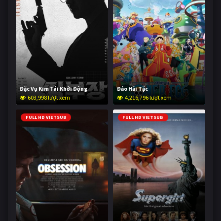
Đặc Vụ Kim Tái Khởi Động
Đảo Hải Tặc
603,998 lượt xem
4,216,796 lượt xem
FULL HD VIETSUB
FULL HD VIETSUB