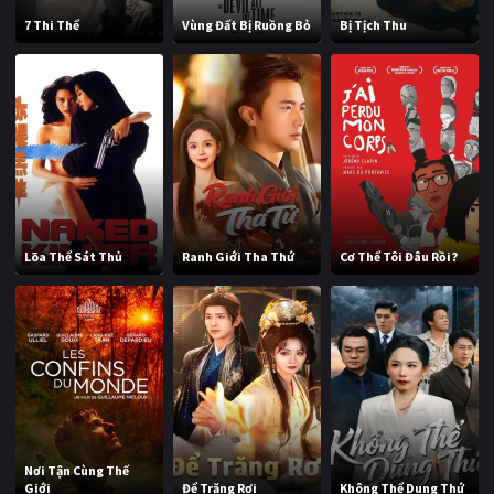
7 Thi Thể
Vùng Đất Bị Ruồng Bỏ
Bị Tịch Thu
Lõa Thể Sát Thủ
Ranh Giới Tha Thứ
Cơ Thể Tôi Đâu Rồi?
Nơi Tận Cùng Thế
Giới
Để Trăng Rơi
Không Thể Dung Thứ