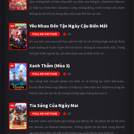
Sau những biến cố làm thay đổi cục diện của thế giới, Clevatess (Season
2) tiếp tục theo chân Clevatess cùng những đồng minh trong cuộc chiến
chống lại các thế lực đang đẩy nhân loại đến bờ vực diệ ...
Yêu Nhau Đến Tận Ngày Cậu Biến Mất
#4
10
FULL HD VIETSUB
Ẩn sau bức màn của một học viện bí mật là nơi những cô gái mồ côi được
nuôi dưỡng và huấn luyện để trở thành những cỗ máy chiến đấu. Trong
thế giới khắc nghiệt ấy, cái chết được xem là điều hiển nh ...
Xanh Thẳm (Mùa 3)
#5
10
FULL HD VIETSUB
Sau hàng loạt chuyến phiêu lưu điên rồ và những kỷ niệm khó quên,
Grand Blue Dreaming (Season 3) tiếp tục theo chân Iori Kitahara cùng các
thành viên câu lạc bộ lặn trong những ngày tháng đại học đ ...
Tia Sáng Của Ngày Mai
#6
10
FULL HD VIETSUB
Lấy bối cảnh một Kyoto giả tưởng của thế kỷ 20, bộ phim kể về hai anh
em Seiroku và Kihachi Sakamoto, những người ôm ấp khát vọng đưa Kỷ
nguyên Điện đến với đất nước thông qua cuốn Danh mục Điện th ...