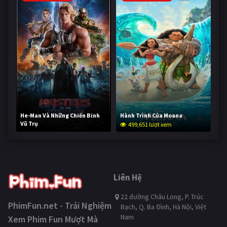
He-Man Và Những Chiến Binh
Hành Trình Của Moana
Vũ Trụ
499,651 lượt xem
249,083 lượt xem
Liên Hệ
22 đường Châu Long, P. Trúc
PhimFun.net - Trải Nghiệm
Bạch, Q. Ba Đình, Hà Nội, Việt
Nam
Xem Phim Fun Mượt Mà