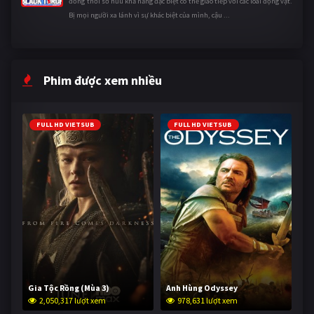
đồng thời sở hữu khả năng đặc biệt có thể giao tiếp với các loài động vật.
Bị mọi người xa lánh vì sự khác biệt của mình, cậu ...
Phim được xem nhiều
FULL HD VIETSUB
FULL HD VIETSUB
Gia Tộc Rồng (Mùa 3)
Anh Hùng Odyssey
2,050,317 lượt xem
978,631 lượt xem