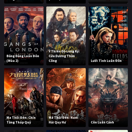
Ỷ Thiên Đồ Long Ký:
Băng Đảng Luân Đôn
Cửu Dương Thần
(Mùa 2)
Công
Lưới Tình Luân Đôn
Ma Thổi Đèn: Chín
Ma Thổi Đèn: Nam
Tầng Tháp Quỷ
Hải Quy Hư
Côn Luân Cảnh