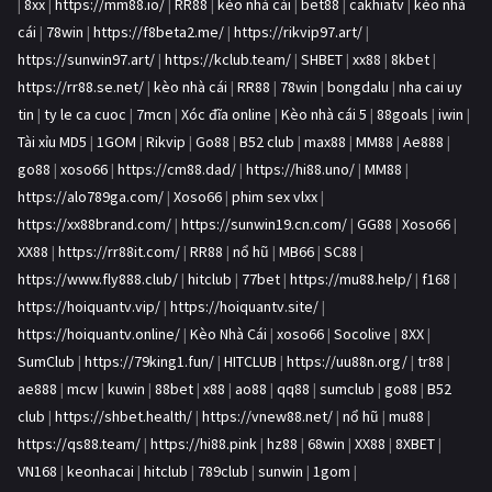
|
8xx
|
https://mm88.io/
|
RR88
|
kèo nhà cái
|
bet88
|
cakhiatv
|
kèo nhà
cái
|
78win
|
https://f8beta2.me/
|
https://rikvip97.art/
|
https://sunwin97.art/
|
https://kclub.team/
|
SHBET
|
xx88
|
8kbet
|
https://rr88.se.net/
|
kèo nhà cái
|
RR88
|
78win
|
bongdalu
|
nha cai uy
tin
|
ty le ca cuoc
|
7mcn
|
Xóc đĩa online
|
Kèo nhà cái 5
|
88goals
|
iwin
|
Tài xỉu MD5
|
1GOM
|
Rikvip
|
Go88
|
B52 club
|
max88
|
MM88
|
Ae888
|
go88
|
xoso66
|
https://cm88.dad/
|
https://hi88.uno/
|
MM88
|
https://alo789ga.com/
|
Xoso66
|
phim sex vlxx
|
https://xx88brand.com/
|
https://sunwin19.cn.com/
|
GG88
|
Xoso66
|
XX88
|
https://rr88it.com/
|
RR88
|
nổ hũ
|
MB66
|
SC88
|
https://www.fly888.club/
|
hitclub
|
77bet
|
https://mu88.help/
|
f168
|
https://hoiquantv.vip/
|
https://hoiquantv.site/
|
https://hoiquantv.online/
|
Kèo Nhà Cái
|
xoso66
|
Socolive
|
8XX
|
SumClub
|
https://79king1.fun/
|
HITCLUB
|
https://uu88n.org/
|
tr88
|
ae888
|
mcw
|
kuwin
|
88bet
|
x88
|
ao88
|
qq88
|
sumclub
|
go88
|
B52
club
|
https://shbet.health/
|
https://vnew88.net/
|
nổ hũ
|
mu88
|
https://qs88.team/
|
https://hi88.pink
|
hz88
|
68win
|
XX88
|
8XBET
|
VN168
|
keonhacai
|
hitclub
|
789club
|
sunwin
|
1gom
|