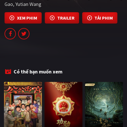
Gao
Yutian Wang
PHIM MỚI
PHIM BỘ
XEM PHIM
TRAILER
TẢI PHIM
PHIM LẺ
PHIM CHIẾU RẠP
TUYỂN TẬP PHIM
BLOG
Có thể bạn muốn xem