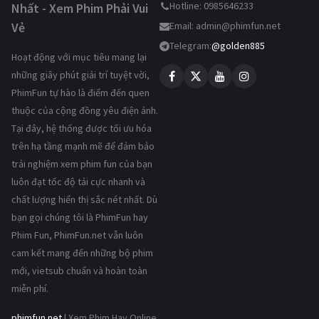
Hotline: 0985646233
Nhất - Xem Phim Phải Vui
Vẻ
Email:
admin@phimfun.net
Telegram:
@golden885
Hoạt động với mục tiêu mang lại
những giây phút giải trí tuyệt vời,
PhimFun tự hào là điểm đến quen
thuộc của cộng đồng yêu điện ảnh.
Tại đây, hệ thống được tối ưu hóa
trên hạ tầng mạnh mẽ để đảm bảo
trải nghiệm xem phim fun của bạn
luôn đạt tốc độ tải cực nhanh và
chất lượng hiển thị sắc nét nhất. Dù
bạn gọi chúng tôi là PhimFun hay
Phim Fun, PhimFun.net vẫn luôn
cam kết mang đến những bộ phim
mới, vietsub chuẩn và hoàn toàn
miễn phí.
phimfun.net
| Xem Phim Hay Online