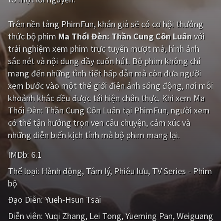
Giật gân
Gia đình
Trên nền tảng
PhimFun
, khán giả sẽ có cơ hội thưởng
thức bộ phim
Ma Thổi Đèn: Thần Cung Côn Luân
với
Bí ẩn
Lịch sử
trải nghiệm xem phim trực tuyến mượt mà, hình ảnh
Viễn Tây
Tiểu sử
sắc nét và nội dung đầy cuốn hút. Bộ phim không chỉ
mang đến những tình tiết hấp dẫn mà còn đưa người
GameShow
DramaTV
xem bước vào một thế giới điện ảnh sống động, nơi mỗi
khoảnh khắc đều được tái hiện chân thực. Khi xem Ma
QUỐC GIA
Thổi Đèn: Thần Cung Côn Luân tại PhimFun, người xem
có thể tận hưởng trọn vẹn câu chuyện, cảm xúc và
Âu - Mỹ
Trung Quốc - Hồng Kông
những diễn biến kịch tính mà bộ phim mang lại.
Hàn Quốc
Nhật Bản
IMDb:
6.1
Ấn Độ
Việt Nam
Thể loại:
Hành động
Tâm lý
Phiêu lưu
TV Series - Phim
bộ
Tổng hợp
Đạo Diễn:
Yueh-Hsun Tsai
CẬP NHẬT
Diễn viên:
Yuqi Zhang
Lei Tong
Yueming Pan
Weiguang