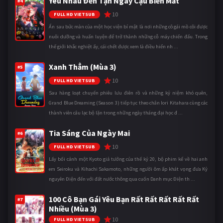
Yêu Nhau Đến Tận Ngày Cậu Biến Mất
#4
10
FULL HD VIETSUB
Ẩn sau bức màn của một học viện bí mật là nơi những cô gái mồ côi được
nuôi dưỡng và huấn luyện để trở thành những cỗ máy chiến đấu. Trong
thế giới khắc nghiệt ấy, cái chết được xem là điều hiển nh ...
Xanh Thẳm (Mùa 3)
#5
10
FULL HD VIETSUB
Sau hàng loạt chuyến phiêu lưu điên rồ và những kỷ niệm khó quên,
Grand Blue Dreaming (Season 3) tiếp tục theo chân Iori Kitahara cùng các
thành viên câu lạc bộ lặn trong những ngày tháng đại học đ ...
Tia Sáng Của Ngày Mai
#6
10
FULL HD VIETSUB
Lấy bối cảnh một Kyoto giả tưởng của thế kỷ 20, bộ phim kể về hai anh
em Seiroku và Kihachi Sakamoto, những người ôm ấp khát vọng đưa Kỷ
nguyên Điện đến với đất nước thông qua cuốn Danh mục Điện th ...
100 Cô Bạn Gái Yêu Bạn Rất Rất Rất Rất Rất
#7
Nhiều (Mùa 3)
10
FULL HD VIETSUB