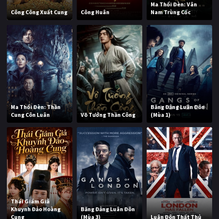
Ma Thổi Đèn: Vân
Công Công Xuất Cung
Công Huân
Nam Trùng Cốc
Ma Thổi Đèn: Thần
Băng Đảng Luân Đôn
Cung Côn Luân
Võ Tướng Thần Công
(Mùa 1)
Thái Giám Giả
Khuynh Đảo Hoàng
Băng Đảng Luân Đôn
Cung
(Mùa 3)
Luân Đôn Thất Thủ