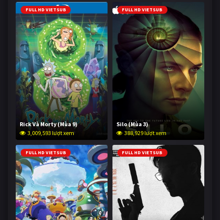
FULL HD VIETSUB
FULL HD VIETSUB
Rick Và Morty (Mùa 9)
Silo (Mùa 3)
3,009,593 lượt xem
388,929 lượt xem
FULL HD VIETSUB
FULL HD VIETSUB