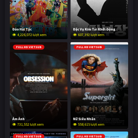
Đảo Hải Tặc
Đặc Vụ Kim Tái Khởi Động
4,226,072 lượt xem
607,392 lượt xem
FULL HD VIETSUB
FULL HD VIETSUB
Ám Ảnh
Nữ Siêu Nhân
731,552 lượt xem
558,615 lượt xem
FULL HD VIETSUB
FULL HD VIETSUB