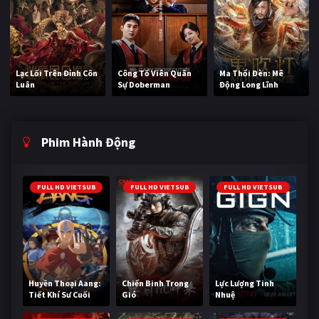
Lạc Lối Trên Đỉnh Côn
Công Tố Viên Quân
Ma Thổi Đèn: Mê
Luân
Sự Doberman
Động Long Lĩnh
Phim Hành Động
FULL HD VIETSUB
FULL HD VIETSUB
FULL HD VIETSUB
Huyền Thoại Aang:
Chiến Binh Trong
Lực Lượng Tinh
Tiết Khí Sư Cuối
Gió
Nhuệ
Cùng