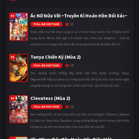
Ác Nữ Nửa Vời ~Truyền Kì Hoán Hồn Đổi Xác~
#1
10
FULL HD VIETSUB
Được điện hạ hết mực sủng ái và ví như nàng bướm rực rỡ giữa chốn
cung đình, Reirin bất ngờ trở thành nạn nhân của Keigetsu – một kẻ
sống ký sinh trong triều đình đã sử dụng ma thuật để hoán đổi th ...
Tanya Chiến Ký (Mùa 2)
#2
10
FULL HD VIETSUB
Sau những chiến thắng đầy khốc liệt trên chiến trường, Tanya
Degurechaff tiếp tục phục vụ trong quân đội Đế quốc khi cuộc chiến ngày
càng leo thang và mở rộng trên nhiều mặt trận. Dù sở hữu tài năn ...
Clevatess (Mùa 2)
#3
10
FULL HD VIETSUB
Sau những biến cố làm thay đổi cục diện của thế giới, Clevatess (Season
2) tiếp tục theo chân Clevatess cùng những đồng minh trong cuộc chiến
chống lại các thế lực đang đẩy nhân loại đến bờ vực diệ ...