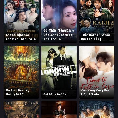
Đổi Thân, Tổng Giám
Cha Sói Định Càn
Đốc Lạnh Lùng Mang
Thần Bài Kaiji 2: Con
Khôn: Võ Thần Trở Lại
Thai Con Tôi
Bạc Cuối Cùng
Ma Thổi Đèn: Mộ
Cuối Cùng Cũng Đến
Hoàng Bì Tử
Đại Lộ Luân Đôn
Lượt Tôi Yêu