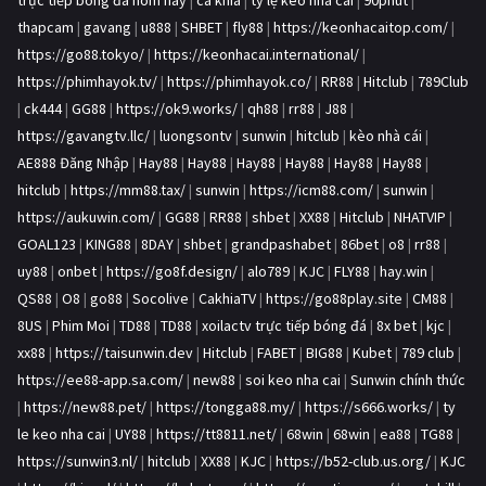
trực tiếp bóng đá hôm nay
|
ca khia
|
tỷ lệ kèo nhà cái
|
90phut
|
thapcam
|
gavang
|
u888
|
SHBET
|
fly88
|
https://keonhacaitop.com/
|
https://go88.tokyo/
|
https://keonhacai.international/
|
https://phimhayok.tv/
|
https://phimhayok.co/
|
RR88
|
Hitclub
|
789Club
|
ck444
|
GG88
|
https://ok9.works/
|
qh88
|
rr88
|
J88
|
https://gavangtv.llc/
|
luongsontv
|
sunwin
|
hitclub
|
kèo nhà cái
|
AE888 Đăng Nhập
|
Hay88
|
Hay88
|
Hay88
|
Hay88
|
Hay88
|
Hay88
|
hitclub
|
https://mm88.tax/
|
sunwin
|
https://icm88.com/
|
sunwin
|
https://aukuwin.com/
|
GG88
|
RR88
|
shbet
|
XX88
|
Hitclub
|
NHATVIP
|
GOAL123
|
KING88
|
8DAY
|
shbet
|
grandpashabet
|
86bet
|
o8
|
rr88
|
uy88
|
onbet
|
https://go8f.design/
|
alo789
|
KJC
|
FLY88
|
hay.win
|
QS88
|
O8
|
go88
|
Socolive
|
CakhiaTV
|
https://go88play.site
|
CM88
|
8US
|
Phim Moi
|
TD88
|
TD88
|
xoilactv trực tiếp bóng đá
|
8x bet
|
kjc
|
xx88
|
https://taisunwin.dev
|
Hitclub
|
FABET
|
BIG88
|
Kubet
|
789 club
|
https://ee88-app.sa.com/
|
new88
|
soi keo nha cai
|
Sunwin chính thức
|
https://new88.pet/
|
https://tongga88.my/
|
https://s666.works/
|
ty
le keo nha cai
|
UY88
|
https://tt8811.net/
|
68win
|
68win
|
ea88
|
TG88
|
https://sunwin3.nl/
|
hitclub
|
XX88
|
KJC
|
https://b52-club.us.org/
|
KJC