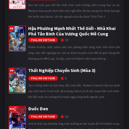
Sau khi trải qua 100 lần thất tình suốt những năm trung học cơ sở,
Rentaro Aijo quyết định đến một ngôi đền để cầu mong tìm được bạn gái
khi bước vào cấp ba. Lời cầu nguyện của cậu được Thần Tình Y ...
Hậu Phương Mạnh Nhất Thế Giới - Nhà Khai
#8
Phá Tân Binh Của Vương Quốc Mê Cung
10
FULL HD VIETSUB
Atobe Arihito, một nhân viên văn phòng luôn cống hiến hết mình cho
công việc, bất ngờ gặp tai nạn và được chuyển sinh đến dị giới mang tên
Vương quốc Mê Cung. Tại đây, anh trở thành một mạo hiểm gi ...
Thất Nghiệp Chuyển Sinh (Mùa 3)
#9
5
FULL HD VIETSUB
Sau những biến cố làm thay đổi cuộc đời, Rudeus Greyrat tiếp tục bước
vào một hành trình mới để trưởng thành cả về sức mạnh lẫn tinh thần.
Khi đối mặt với những thử thách ngày càng khắc nghiệt, anh ...
Đuốc Đen
#10
10
FULL HD VIETSUB
Jirô là một cậu bé được ông nuôi dưỡng và rèn luyện để trở thành ninja,