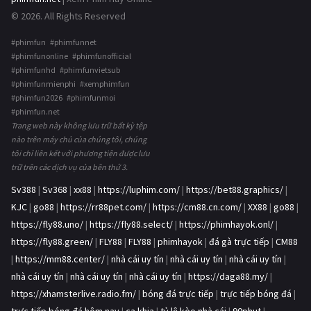
© 2026. All Rights Reserved
#phimfun #phimfunnet
#phimfunonline #phimfunofficial
#phimfunhd #phimfunvietsub
#phimfunmienphi #xemphimfun
#phimfun2026 #phimfunmoi
#phimfun.net
Trang web này không lưu trữ bất kỳ tệp
nào trên máy chủ của chúng tôi, chúng
tôi chỉ liên kết với phương tiện được lưu
trữ trên các dịch vụ của bên thứ 3.
Sv388
|
Sv368
|
xx88
|
https://luphim.com/
|
https://bet88.graphics/
|
KJC
|
go88
|
https://rr88pet.com/
|
https://cm88.cn.com/
|
XX88
|
go88
|
https://fly88.uno/
|
https://fly88.select/
|
https://phimhayok.onl/
|
https://fly88.green/
|
FLY88
|
FLY88
|
phimhayok
|
đá gà trực tiếp
|
CM88
|
https://mm88.center/
|
nhà cái uy tín
|
nhà cái uy tín
|
nhà cái uy tín
|
nhà cái uy tín
|
nhà cái uy tín
|
nhà cái uy tín
|
https://daga88.my/
|
https://xhamsterlive.radio.fm/
|
bóng đá trực tiếp
|
trực tiếp bóng đá
|