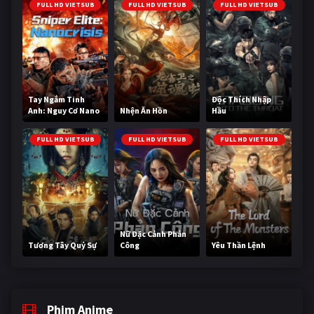
FULL HD VIETSUB
FULL HD VIETSUB
FULL HD VIETSUB
Tay Ngắm Tinh
Độc Thích Nhập
Anh: Nguy Cơ Nano
Nhện Ăn Hồn
Hầu
FULL HD VIETSUB
FULL HD VIETSUB
FULL HD VIETSUB
Nữ Đặc Cảnh Phản
Tương Tây Quỷ Sự
Công
Yêu Thần Lệnh
Phim Anime