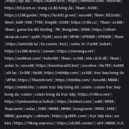
|
https://kjc.ad/
|
https://kubet.eco/
|
https://xemtiso.com/
|
motchill
|
https://b52com.io
|
trang cá độ bóng đá
|
78win
|
AO88
|
https://c168.guide/
|
https://luck81.jp.net/
|
xoso66
|
78win
|
B52club
|
Xibet
|
lu88
|
K88
|
TT88
|
King88
|
AO88
|
https://rr88.cz/
|
78win
|
sv368
|
78win
|
game bài đổi thưởng
|
7M
|
Bongdalu
|
DH88
|
https://shbet-
okvip.uk.com/
|
qs88
|
Fly88
|
xoso 66
|
VIP66
|
OPEN88
|
OPEN88
|
78win
|
https://iwinclub.la/
|
Ku casino
|
Ku11
|
xoilac tv
|
Fun88
|
kubet
|
https://sv368.direct/
|
sunwin
|
https://zinmanga.net
|
https://ee88vie.com/
|
Kubet88
|
78win
|
sv368
|
nhà cái lô đề
|
78win
|
xoilac tv
|
xoso66
|
https://keonhacai55.bet/
|
socolive
|
Alo789
|
Ae888
|
xôi lạc
|
Sv368
|
Vip66
|
https://mb66p.com/
|
sv368
|
truc tiep bong da
|
VIP66
|
https://78winnh.net/
|
https://mb66q.com/
|
Xoso66
|
MB66
|
https://mb66.life/
|
colatv trực tiếp bóng đá
|
colatv
|
colatv truc tiep
bong da
|
colatv
|
colatv bóng đá trực tiếp
|
https://rr88co.net/
|
https://tylekeonhacai.futbol/
|
https://bshbet.com/
|
xx88
|
RR88
|
thapcamtv
|
xoilac
|
XX88
|
MM88
|
MM88
|
luongsontv
|
RR88
|
XX88
|
MB66
|
gavangtv
|
cakhiatv
|
https://go88fc.com/
|
trực tiếp nba
|
soi
kèo
|
https://79king.express/
|
https://ok365.center/
|
ok9
|
MB66
|
KJC