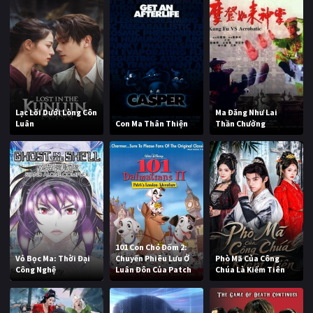
Lạc Lối Dưới Lòng Côn
Ma Đăng Như Lai
Luân
Con Ma Thân Thiện
Thần Chưởng
101 Con Chó Đốm 2:
Vỏ Bọc Ma: Thời Đại
Chuyến Phiêu Lưu Ở
Phò Mã Của Công
Công Nghệ
Luân Đôn Của Patch
Chúa Là Kiếm Tiên