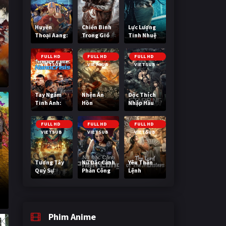
Huyền
Chiến Binh
Lực Lượng
Thoại Aang:
Trong Gió
Tinh Nhuệ
Tiết Khí Sư
Cuối Cùng
FULL HD
FULL HD
FULL HD
VIETSUB
VIETSUB
VIETSUB
Tay Ngắm
Nhện Ăn
Độc Thích
Tinh Anh:
Hồn
Nhập Hầu
Nguy Cơ
Nano
FULL HD
FULL HD
FULL HD
VIETSUB
VIETSUB
VIETSUB
Tương Tây
Nữ Đặc Cảnh
Yêu Thần
Quỷ Sự
Phản Công
Lệnh
a
Phim Anime