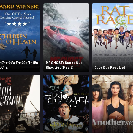
hững Đứa Trẻ Của Thiên
MF GHOST: Đường Đua
ường
Khốc Liệt (Mùa 2)
Cuộc Đua Khốc Liệt