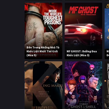
Bên Trong Những Nhà Tù
Khốc Liệt Nhất Thế Giới
MF GHOST: Đường Đua
N
(Mùa 5)
Khốc Liệt (Mùa 3)
Đ