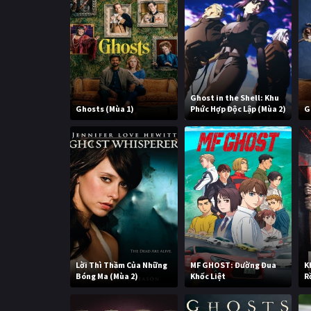
Ghost in the Shell: Khu
Ghosts (Mùa 1)
Phức Hợp Độc Lập (Mùa 2)
G
Lời Thì Thầm Của Những
MF GHOST: Đường Đua
K
Bóng Ma (Mùa 2)
Khốc Liệt
R