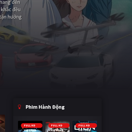
 mang đến
 khắc đều
 tận hưởng
Phim Hành Động
FULL HD
FULL HD
FULL HD
VIETSUB
VIETSUB
VIETSUB