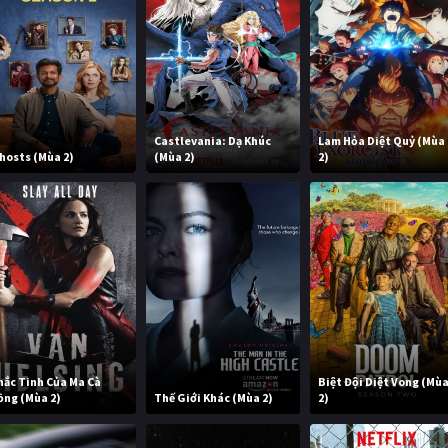
Castlevania: Dạ Khúc
Lam Hỏa Diệt Quỷ (Mùa
hosts (Mùa 2)
(Mùa 2)
2)
hắc Tinh Của Ma Cà
Biệt Đội Diệt Vong (Mù
ồng (Mùa 2)
Thế Giới Khác (Mùa 2)
2)