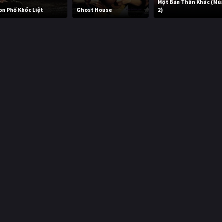
Một Bản Thân Khác (Mù
on Phố Khốc Liệt
Ghost House
2)