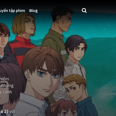
uyển tập phim
Blog
 hiếm
à những
ầy cạnh
a 2)
với