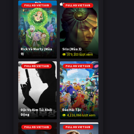
FULL HD VIETSUB
FULL HD VIETSUB
Rick Và Morty (Mùa
Silo (Mùa 3)
9)
379,103 lượt xem
3,004,712 lượt xem
FULL HD VIETSUB
FULL HD VIETSUB
Đặc Vụ Kim Tái Khởi
Đảo Hải Tặc
Động
4,216,066 lượt xem
603,708 lượt xem
FULL HD VIETSUB
FULL HD VIETSUB