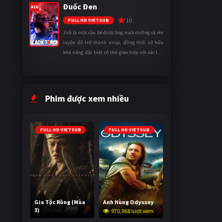
Đuốc Đen
ngày càng khắc nghiệt, anh ...
#10
10
FULL HD VIETSUB
Jirô là một cậu bé được ông nuôi dưỡng và rèn
luyện để trở thành ninja, đồng thời sở hữu
khả năng đặc biệt có thể giao tiếp với các loài
động vật. Bị mọi người xa lánh vì sự khác biệt
của mình, cậu ...
Phim được xem nhiều
FULL HD VIETSUB
FULL HD VIETSUB
Gia Tộc Rồng (Mùa
Anh Hùng Odyssey
3)
970,068 lượt xem
2,035,411 lượt xem