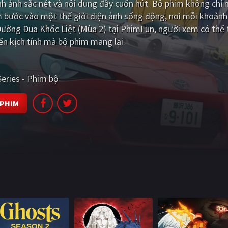
h ảnh sắc nét và nội dung đầy cuốn hút. Bộ phim không chỉ
m bước vào một thế giới điện ảnh sống động, nơi mỗi khoảnh
Đường Đua Khốc Liệt (Mùa 2) tại PhimFun, người xem có thể
ến kịch tính mà bộ phim mang lại.
Series - Phim bộ
 PHIM