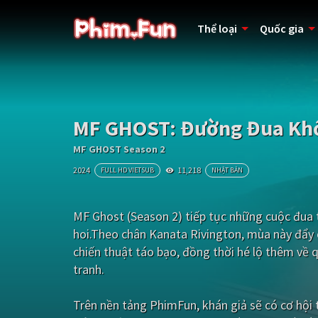
Thể loại
Quốc gia
MF GHOST: Đường Đua Khố
MF GHOST Season 2
2024
11,218
FULL HD VIETSUB
NHẬT BẢN
MF Ghost (Season 2) tiếp tục những cuộc đua t
hoi.Theo chân Kanata Rivington, mùa này đẩy 
chiến thuật táo bạo, đồng thời hé lộ thêm về 
tranh.
Trên nền tảng
PhimFun
, khán giả sẽ có cơ hộ