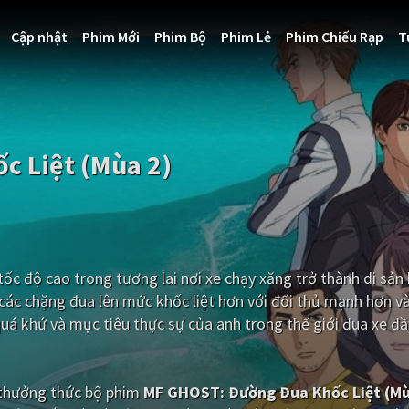
Cập nhật
Phim Mới
Phim Bộ
Phim Lẻ
Phim Chiếu Rạp
T
c Liệt (Mùa 2)
ốc độ cao trong tương lai nơi xe chạy xăng trở thành di sản
các chặng đua lên mức khốc liệt hơn với đối thủ mạnh hơn v
quá khứ và mục tiêu thực sự của anh trong thế giới đua xe đ
i thưởng thức bộ phim
MF GHOST: Đường Đua Khốc Liệt (Mù