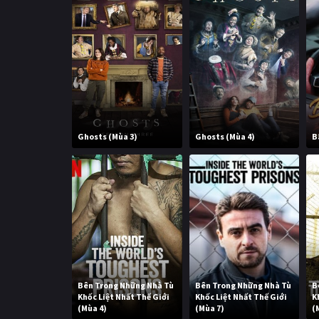
Ghosts (Mùa 3)
Ghosts (Mùa 4)
B
Bên Trong Những Nhà Tù
Bên Trong Những Nhà Tù
B
Khốc Liệt Nhất Thế Giới
Khốc Liệt Nhất Thế Giới
K
(Mùa 4)
(Mùa 7)
(