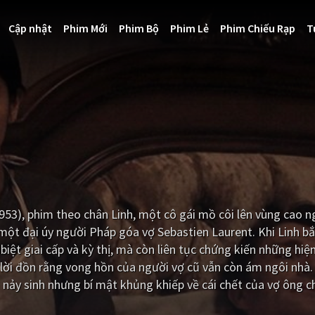
Cập nhật
Phim Mới
Phim Bộ
Phim Lẻ
Phim Chiếu Rạp
T
53), phim theo chân Linh, một cô gái mồ côi lên vùng cao n
a một đại úy người Pháp góa vợ Sebastien Laurent. Khi Linh b
biệt giai cấp và kỳ thị, mà còn liên tục chứng kiến những hiệ
à lời đồn rằng vong hồn của người vợ cũ vẫn còn ám ngôi nhà.
ủ nảy sinh nhưng bí mật khủng khiếp về cái chết của vợ ông 