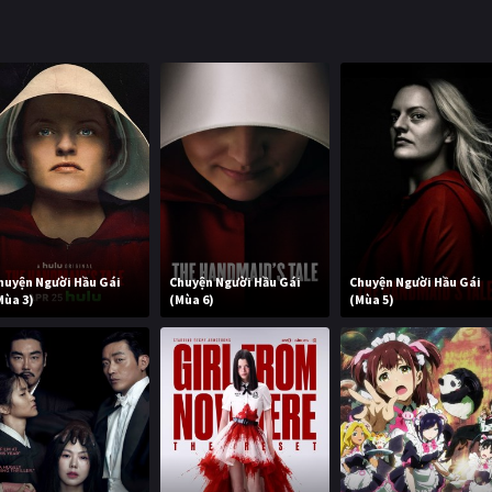
huyện Người Hầu Gái
Chuyện Người Hầu Gái
Chuyện Người Hầu Gái
Mùa 3)
(Mùa 6)
(Mùa 5)