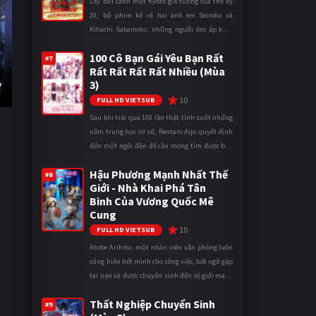
Lấy bối cảnh một Kyoto giả tưởng của thế kỷ
20, bộ phim kể về hai anh em Seiroku và
Kihachi Sakamoto, những người ôm ấp khát
vọng đưa Kỷ nguyên Điện đến với đất nước
100 Cô Bạn Gái Yêu Bạn Rất
thông qua cuốn Danh mục Điện th ...
#7
Rất Rất Rất Rất Nhiều (Mùa
3)
y
10
FULL HD VIETSUB
Sau khi trải qua 100 lần thất tình suốt những
năm trung học cơ sở, Rentaro Aijo quyết định
đến một ngôi đền để cầu mong tìm được bạn
gái khi bước vào cấp ba. Lời cầu nguyện của
Hậu Phương Mạnh Nhất Thế
cậu được Thần Tình Y ...
#8
Giới - Nhà Khai Phá Tân
Binh Của Vương Quốc Mê
Cung
10
FULL HD VIETSUB
Atobe Arihito, một nhân viên văn phòng luôn
cống hiến hết mình cho công việc, bất ngờ gặp
tai nạn và được chuyển sinh đến dị giới mang
tên Vương quốc Mê Cung. Tại đây, anh trở
Thất Nghiệp Chuyển Sinh
thành một mạo hiểm gi ...
#9