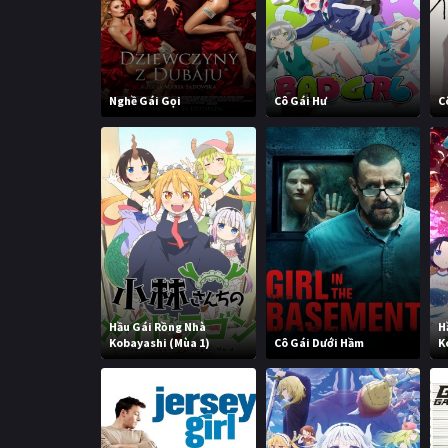
Nghề Gái Gọi
Cô Gái Hư
C
Hầu Gái Rồng Nhà
H
Kobayashi (Mùa 1)
Cô Gái Dưới Hầm
K