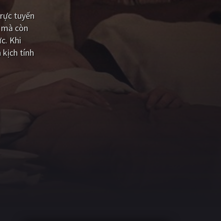
rực tuyến
n mà còn
c. Khi
kịch tính