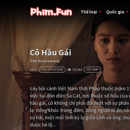
Thể loại
Quốc gia
Cô Hầu Gái
The Housemaid
2016
35,361
FULL HD VIETSUB
VIỆT NAM
Lấy bối cảnh Việt Nam thời Pháp thuộc (năm 19
việc tại đồn điền Sa Cát, nơi thuộc sở hữu củ
hầu gái, cô không chỉ phải đối mặt với sự phân 
lạ: tiếng khóc trong đêm, bóng người bí ẩn, v
sợ hãi, một mối tình kỳ lạ giữa Linh và ông ch
được hé lộ...