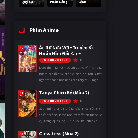
Quỷ Sự
Phản Công
Lệnh
Phim Anime
Ác Nữ Nửa Vời ~Truyền Kì
#1
Hoán Hồn Đổi Xác~
10
FULL HD VIETSUB
Được điện hạ hết mực sủng ái và ví như nàng
bướm rực rỡ giữa chốn cung đình, Reirin bất
ngờ trở thành nạn nhân của Keigetsu – một kẻ
sống ký sinh trong triều đình đã sử dụng ma
Tanya Chiến Ký (Mùa 2)
thuật để hoán đổi th ...
#2
10
FULL HD VIETSUB
Sau những chiến thắng đầy khốc liệt trên
chiến trường, Tanya Degurechaff tiếp tục phục
vụ trong quân đội Đế quốc khi cuộc chiến
ngày càng leo thang và mở rộng trên nhiều
Clevatess (Mùa 2)
mặt trận. Dù sở hữu tài năn ...
#3