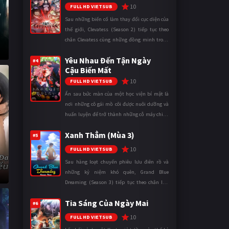
10
FULL HD VIETSUB
Sau những biến cố làm thay đổi cục diện của
thế giới, Clevatess (Season 2) tiếp tục theo
chân Clevatess cùng những đồng minh trong
cuộc chiến chống lại các thế lực đang đẩy nhân
Yêu Nhau Đến Tận Ngày
loại đến bờ vực diệ ...
#4
Cậu Biến Mất
10
FULL HD VIETSUB
Ẩn sau bức màn của một học viện bí mật là
nơi những cô gái mồ côi được nuôi dưỡng và
huấn luyện để trở thành những cỗ máy chiến
đấu. Trong thế giới khắc nghiệt ấy, cái chết
Xanh Thẳm (Mùa 3)
được xem là điều hiển nh ...
#5
10
FULL HD VIETSUB
Sau hàng loạt chuyến phiêu lưu điên rồ và
những kỷ niệm khó quên, Grand Blue
Dreaming (Season 3) tiếp tục theo chân Iori
Kitahara cùng các thành viên câu lạc bộ lặn
Tia Sáng Của Ngày Mai
trong những ngày tháng đại học đ ...
#6
10
FULL HD VIETSUB