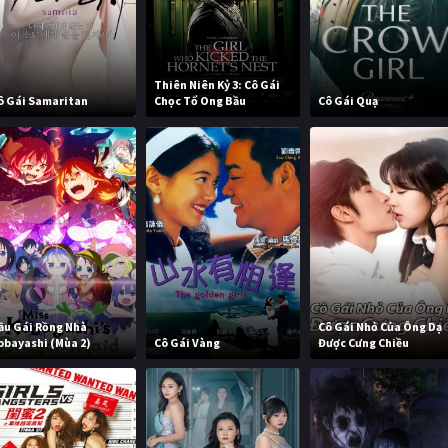
Thiên Niên Kỷ 3: Cô Gái
ô Gái Samaritan
Chọc Tổ Ong Bầu
Cô Gái Quạ
ầu Gái Rồng Nhà
Cô Gái Nhỏ Của Ông Dạ
obayashi (Mùa 2)
Cô Gái Vàng
Được Cưng Chiều