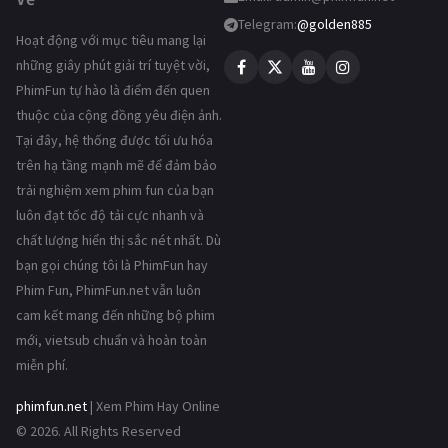
Telegram:
@golden885
Hoạt động với mục tiêu mang lại
những giây phút giải trí tuyệt vời,
PhimFun tự hào là điểm đến quen
thuộc của cộng đồng yêu điện ảnh.
Tại đây, hệ thống được tối ưu hóa
trên hạ tầng mạnh mẽ để đảm bảo
trải nghiệm xem phim fun của bạn
luôn đạt tốc độ tải cực nhanh và
chất lượng hiển thị sắc nét nhất. Dù
bạn gọi chúng tôi là PhimFun hay
Phim Fun, PhimFun.net vẫn luôn
cam kết mang đến những bộ phim
mới, vietsub chuẩn và hoàn toàn
miễn phí.
phimfun.net
| Xem Phim Hay Online
© 2026. All Rights Reserved