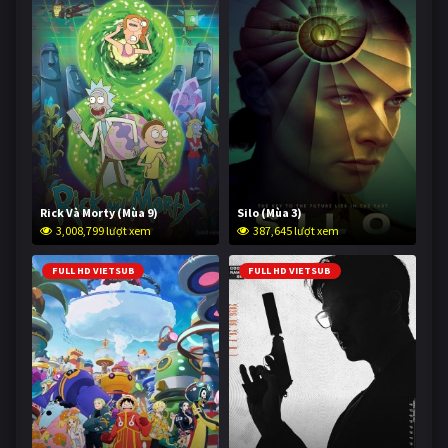
Rick Và Morty (Mùa 9)
Silo (Mùa 3)
3,008,799 lượt xem
387,645 lượt xem
FULL HD VIETSUB
FULL HD VIETSUB