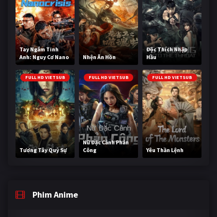
Tay Ngắm Tinh
Độc Thích Nhập
Anh: Nguy Cơ Nano
Nhện Ăn Hồn
Hầu
FULL HD VIETSUB
FULL HD VIETSUB
FULL HD VIETSUB
Nữ Đặc Cảnh Phản
Tương Tây Quỷ Sự
Công
Yêu Thần Lệnh
Phim Anime