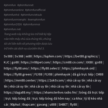
#phimfun #phimfunnet
#phimfunonline #phimfunofficial
#phimfunhd #phimfunvietsub
#phimfunmienphi #xemphimfun
#phimfun2026 #phimfunmoi
#phimfun.net
Trang web này không lưu trữ bất kỳ tệp
nào trên máy chủ của chúng tôi, chúng
tôi chỉ liên kết với phương tiện được lưu
trữ trên các dịch vụ của bên thứ 3.
Sv388
|
Sv368
|
xx88
|
https://luphim.com/
|
https://bet88.graphics/
|
KJC
|
go88
|
https://rr88pet.com/
|
https://cm88.cn.com/
|
XX88
|
go88
|
https://fly88.uno/
|
https://fly88.select/
|
https://phimhayok.onl/
|
https://fly88.green/
|
FLY88
|
FLY88
|
phimhayok
|
đá gà trực tiếp
|
CM88
|
https://mm88.center/
|
https://2ok9.com/
|
nhà cái uy tín
|
nhà cái uy
tín
|
nhà cái uy tín
|
nhà cái uy tín
|
nhà cái uy tín
|
nhà cái uy tín
|
https://daga88.my/
|
https://xhamsterlive.radio.fm/
|
bóng đá trực tiếp
|
trực tiếp bóng đá
|
trực tiếp bóng đá hôm nay
|
ca khia
|
tỷ lệ kèo nhà
cái
|
90phut
|
thapcam
|
gavang
|
u888
|
SHBET
|
fly88
|