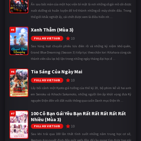
Ẩn sau bức màn của một học viện bí mật là nơi những cô gái mồ côi được
nuôi dưỡng và huấn luyện để trở thành những cỗ máy chiến đấu. Trong
thế giới khắc nghiệt ấy, cái chết được xem là điều hiển nh ...
Xanh Thẳm (Mùa 3)
#5
10
FULL HD VIETSUB
Sau hàng loạt chuyến phiêu lưu điên rồ và những kỷ niệm khó quên,
Grand Blue Dreaming (Season 3) tiếp tục theo chân Iori Kitahara cùng các
thành viên câu lạc bộ lặn trong những ngày tháng đại học đ ...
Tia Sáng Của Ngày Mai
#6
10
FULL HD VIETSUB
Lấy bối cảnh một Kyoto giả tưởng của thế kỷ 20, bộ phim kể về hai anh
em Seiroku và Kihachi Sakamoto, những người ôm ấp khát vọng đưa Kỷ
nguyên Điện đến với đất nước thông qua cuốn Danh mục Điện th ...
100 Cô Bạn Gái Yêu Bạn Rất Rất Rất Rất Rất
#7
Nhiều (Mùa 3)
10
FULL HD VIETSUB
Sau khi trải qua 100 lần thất tình suốt những năm trung học cơ sở,
Rentaro Aijo quyết định đến một ngôi đền để cầu mong tìm được bạn gái