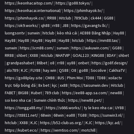
https://keonhacaitop.com/
|
https://go88.tokyo/
|
https://keonhacai.international/
|
https://phimhayok.tv/
|
https://phimhayok.co/
|
RR88
|
Hitclub
|
789Club
|
ck444
|
GG88
|
https://ok9.works/
|
qh88
|
rr88
|
J88
|
https://gavangtv.llc/
|
luongsontv
|
sunwin
|
hitclub
|
kèo nhà cái
|
AE888 Đăng Nhập
|
Hay88
|
Hay88
|
Hay88
|
Hay88
|
Hay88
|
Hay88
|
hitclub
|
https://mm88.tax/
|
sunwin
|
https://icm88.com/
|
sunwin
|
https://aukuwin.com/
|
GG88
|
RR88
|
shbet
|
XX88
|
Hitclub
|
NHATVIP
|
GOAL123
|
KING88
|
8DAY
|
shbet
|
grandpashabet
|
86bet
|
o8
|
rr88
|
uy88
|
onbet
|
https://go8f.design/
|
alo789
|
KJC
|
FLY88
|
hay.win
|
QS88
|
O8
|
go88
|
Socolive
|
CakhiaTV
|
https://go88play.site
|
CM88
|
8US
|
Phim Moi
|
TD88
|
TD88
|
xoilactv
trực tiếp bóng đá
|
8x bet
|
kjc
|
xx88
|
https://taisunwin.dev
|
Hitclub
|
FABET
|
BIG88
|
Kubet
|
789 club
|
https://ee88-app.sa.com/
|
new88
|
soi keo nha cai
|
Sunwin chính thức
|
https://new88.pet/
|
https://tongga88.my/
|
https://s666.works/
|
ty le keo nha cai
|
UY88
|
https://tt8811.net/
|
68win
|
68win
|
ea88
|
TG88
|
https://sunwin3.nl/
|
hitclub
|
XX88
|
KJC
|
https://b52-club.us.org/
|
KJC
|
https://kjc.ad/
|
https://kubet.eco/
|
https://xemtiso.com/
|
motchill
|