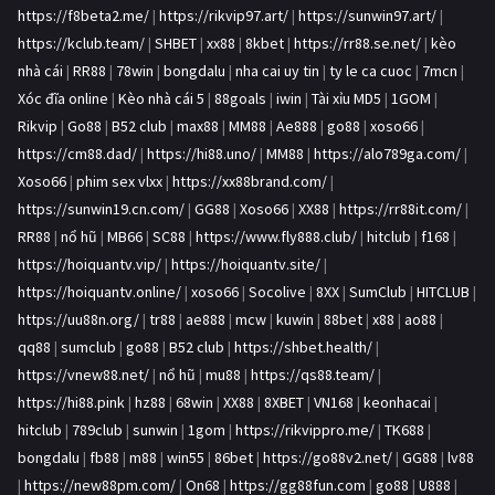
https://f8beta2.me/
|
https://rikvip97.art/
|
https://sunwin97.art/
|
https://kclub.team/
|
SHBET
|
xx88
|
8kbet
|
https://rr88.se.net/
|
kèo
nhà cái
|
RR88
|
78win
|
bongdalu
|
nha cai uy tin
|
ty le ca cuoc
|
7mcn
|
Xóc đĩa online
|
Kèo nhà cái 5
|
88goals
|
iwin
|
Tài xỉu MD5
|
1GOM
|
Rikvip
|
Go88
|
B52 club
|
max88
|
MM88
|
Ae888
|
go88
|
xoso66
|
https://cm88.dad/
|
https://hi88.uno/
|
MM88
|
https://alo789ga.com/
|
Xoso66
|
phim sex vlxx
|
https://xx88brand.com/
|
https://sunwin19.cn.com/
|
GG88
|
Xoso66
|
XX88
|
https://rr88it.com/
|
RR88
|
nổ hũ
|
MB66
|
SC88
|
https://www.fly888.club/
|
hitclub
|
f168
|
https://hoiquantv.vip/
|
https://hoiquantv.site/
|
https://hoiquantv.online/
|
xoso66
|
Socolive
|
8XX
|
SumClub
|
HITCLUB
|
https://uu88n.org/
|
tr88
|
ae888
|
mcw
|
kuwin
|
88bet
|
x88
|
ao88
|
qq88
|
sumclub
|
go88
|
B52 club
|
https://shbet.health/
|
https://vnew88.net/
|
nổ hũ
|
mu88
|
https://qs88.team/
|
https://hi88.pink
|
hz88
|
68win
|
XX88
|
8XBET
|
VN168
|
keonhacai
|
hitclub
|
789club
|
sunwin
|
1gom
|
https://rikvippro.me/
|
TK688
|
bongdalu
|
fb88
|
m88
|
win55
|
86bet
|
https://go88v2.net/
|
GG88
|
lv88
|
https://new88pm.com/
|
On68
|
https://gg88fun.com
|
go88
|
U888
|