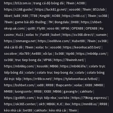
https://b52com.io
|
trang cá độ bóng đá
|
78win
|
AO88
|
https://c168.guide/
|
https://luck81.jp.net/
|
xoso66
|
78win
|
B52club
|
Xibet
|
lu88
|
K88
|
TT88
|
King88
|
AO88
|
https://rr88.cz/
|
78win
|
sv368
|
78win
|
game bài đổi thưởng
|
7M
|
Bongdalu
|
DH88
|
https://shbet-
okvip.uk.com/
|
qs88
|
Fly88
|
xoso 66
|
VIP66
|
OPEN88
|
OPEN88
|
Ku
casino
|
Ku11
|
xoilac tv
|
Fun88
|
kubet
|
https://sv368.direct/
|
sunwin
|
https://zinmanga.net
|
https://ee88vie.com/
|
Kubet88
|
78win
|
sv368
|
nhà cái lô đề
|
78win
|
xoilac tv
|
xoso66
|
https://keonhacai55.bet/
|
socolive
|
Alo789
|
Ae888
|
xôi lạc
|
Sv368
|
Vip66
|
https://mb66p.com/
|
sv368
|
truc tiep bong da
|
VIP66
|
https://78winnh.net/
|
https://mb66q.com/
|
Xoso66
|
MB66
|
https://mb66.life/
|
colatv trực
tiếp bóng đá
|
colatv
|
colatv truc tiep bong da
|
colatv
|
colatv bóng
đá trực tiếp
|
https://rr88co.net/
|
https://tylekeonhacai.futbol/
|
https://bshbet.com/
|
xx88
|
RR88
|
thapcamtv
|
xoilac
|
XX88
|
MM88
|
MM88
|
luongsontv
|
RR88
|
XX88
|
MB66
|
gavangtv
|
cakhiatv
|
https://go88fc.com/
|
trực tiếp nba
|
soi kèo
|
https://79king.express/
|
https://ok365.center/
|
ok9
|
MB66
|
KJC
|
8xx
|
https://mm88.io/
|
RR88
|
kèo nhà cái
|
bet88
|
cakhiatv
|
kèo nhà cái
|
78win
|