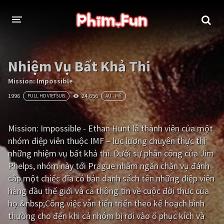
THỂ LOẠI
Nhiệm Vụ Bất Khả Thi
Thần thoại - Cổ trang
Hành động
Mission: Impossible
1996
24,656
FULL HD VIETSUB
ÂU - MỸ
Tâm lý
Chiến tranh
Võ thuật - Kiếm hiệp
Nhạc kịch
Mission: Impossible - Ethan Hunt là thành viên của một
nhóm điệp viên thuộc IMF – lực lượng chuyên thực thi
Kinh dị
Tội phạm - Hình sự
những nhiệm vụ bất khả thi. Dưới sự phân công của Jim
Phiêu lưu
Hài hước
Phelps, nhóm này tới Prague nhằm ngăn chặn vụ đánh
cắp một chiếc đĩa có bản danh sách tên những điệp viên
Viễn tưởng
Khoa học - Tài liệu
hàng đầu thế giới và cả thông tin về cuộc đời thực của
Hoạt hình
Thể thao
họ.&nbsp;Công việc vẫn tiến triển theo kế hoạch bình
thường cho đến khi cả nhóm bị rơi vào ổ phục kích và
Tình cảm - Lãng mạn
Kỳ ảo