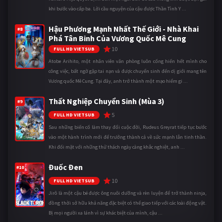
khi bước vào cấp ba. Lời cầu nguyện của cậu được Thần Tình Y ...
Hậu Phương Mạnh Nhất Thế Giới - Nhà Khai
#8
Phá Tân Binh Của Vương Quốc Mê Cung
10
FULL HD VIETSUB
Atobe Arihito, một nhân viên văn phòng luôn cống hiến hết mình cho
công việc, bất ngờ gặp tai nạn và được chuyển sinh đến dị giới mang tên
Vương quốc Mê Cung. Tại đây, anh trở thành một mạo hiểm gi ...
Thất Nghiệp Chuyển Sinh (Mùa 3)
#9
5
FULL HD VIETSUB
Sau những biến cố làm thay đổi cuộc đời, Rudeus Greyrat tiếp tục bước
vào một hành trình mới để trưởng thành cả về sức mạnh lẫn tinh thần.
Khi đối mặt với những thử thách ngày càng khắc nghiệt, anh ...
Đuốc Đen
#10
10
FULL HD VIETSUB
Jirô là một cậu bé được ông nuôi dưỡng và rèn luyện để trở thành ninja,
đồng thời sở hữu khả năng đặc biệt có thể giao tiếp với các loài động vật.
Bị mọi người xa lánh vì sự khác biệt của mình, cậu ...