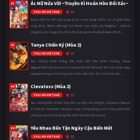
Ác Nữ Nửa Vời ~Truyền Kì Hoán Hồn Đổi Xác~
#1
10
FULL HD VIETSUB
Được điện hạ hết mực sủng ái và ví như nàng bướm rực rỡ giữa chốn
cung đình, Reirin bất ngờ trở thành nạn nhân của Keigetsu – một kẻ
sống ký sinh trong triều đình đã sử dụng ma thuật để hoán đổi th ...
Tanya Chiến Ký (Mùa 2)
#2
10
FULL HD VIETSUB
Sau những chiến thắng đầy khốc liệt trên chiến trường, Tanya
Degurechaff tiếp tục phục vụ trong quân đội Đế quốc khi cuộc chiến ngày
càng leo thang và mở rộng trên nhiều mặt trận. Dù sở hữu tài năn ...
Clevatess (Mùa 2)
#3
10
FULL HD VIETSUB
Sau những biến cố làm thay đổi cục diện của thế giới, Clevatess (Season
2) tiếp tục theo chân Clevatess cùng những đồng minh trong cuộc chiến
chống lại các thế lực đang đẩy nhân loại đến bờ vực diệ ...
Yêu Nhau Đến Tận Ngày Cậu Biến Mất
#4
10
FULL HD VIETSUB