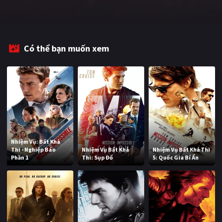
Có thể bạn muốn xem
Nhiệm Vụ: Bất Khả
Thi - Nghiệp Báo
Nhiệm Vụ Bất Khả
Nhiệm Vụ Bất Khả Thi
Phần 1
Thi: Sụp Đổ
5: Quốc Gia Bí Ẩn