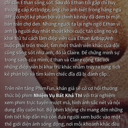
chỉ còn Ethan sống sót. Sau đó Ethan tới gặp chỉ huy
thượng cấp Kittridge, ông cho anh biết trong hàng ngũ
Giật gân
Gia đình
IMF có một kẻ phản bội và chính kẻ này đã đem bí mật
Bí ẩn
Lịch sử
bán trên chợ đen. Nhưng người ta lại nghi ngờ Ethan vì
anh là người duy nhất thoát khỏi cuộc tấn công nọ và
Viễn Tây
Tiểu sử
khai trừ tư cách làm điệp viên của Ethan.&nbsp;Anh
GameShow
DramaTV
buộc phải trốn thoát, tìm một thành viên khác của đội
cũng sống sót như anh, đó là Claire. Để chứng minh sự
QUỐC GIA
trong sạch của mình, Ethan và Claire cộng tác với
những điệp viên bị khai trừ khác nhằm truy ra tung tích
Âu - Mỹ
Trung Quốc - Hồng Kông
kẻ phản bội và tìm kiếm chiếc đĩa đã bị đánh cắp...
Hàn Quốc
Nhật Bản
Trên nền tảng
PhimFun
, khán giả sẽ có cơ hội thưởng
Ấn Độ
Việt Nam
thức bộ phim
Nhiệm Vụ Bất Khả Thi
với trải nghiệm
xem phim trực tuyến mượt mà, hình ảnh sắc nét và nội
Tổng hợp
dung đầy cuốn hút. Bộ phim không chỉ mang đến những
tình tiết hấp dẫn mà còn đưa người xem bước vào một
CẬP NHẬT
thế giới điện ảnh sống động, nơi mỗi khoảnh khắc đều