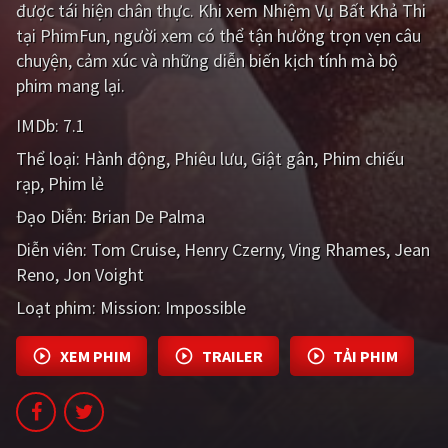
được tái hiện chân thực. Khi xem Nhiệm Vụ Bất Khả Thi
PHIM MỚI
tại PhimFun, người xem có thể tận hưởng trọn vẹn câu
PHIM BỘ
chuyện, cảm xúc và những diễn biến kịch tính mà bộ
phim mang lại.
PHIM LẺ
IMDb:
7.1
PHIM CHIẾU RẠP
Thể loại:
Hành động
Phiêu lưu
Giật gân
Phim chiếu
TUYỂN TẬP PHIM
rạp
Phim lẻ
Đạo Diễn:
Brian De Palma
BLOG
Diễn viên:
Tom Cruise
Henry Czerny
Ving Rhames
Jean
Reno
Jon Voight
Loạt phim:
Mission: Impossible
XEM PHIM
TRAILER
TẢI PHIM