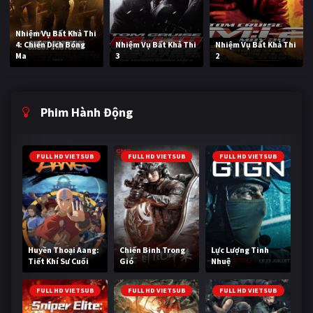
Nhiệm Vụ Bất Khả Thi
4: Chiến Dịch Bóng
Nhiệm Vụ Bất Khả Thi
Nhiệm Vụ Bất Khả Thi
Ma
3
2
Phim Hành Động
FULL HD VIETSUB
FULL HD VIETSUB
FULL HD VIETSUB
Huyền Thoại Aang:
Chiến Binh Trong
Lực Lượng Tinh
Tiết Khí Sư Cuối
Gió
Nhuệ
Cùng
FULL HD VIETSUB
FULL HD VIETSUB
FULL HD VIETSUB