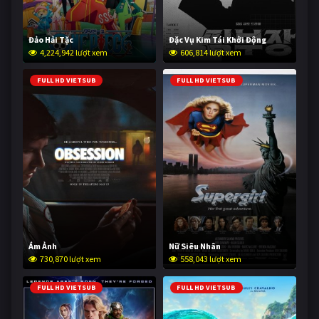
Đảo Hải Tặc
Đặc Vụ Kim Tái Khởi Động
4,224,942 lượt xem
606,814 lượt xem
FULL HD VIETSUB
FULL HD VIETSUB
Ám Ảnh
Nữ Siêu Nhân
730,870 lượt xem
558,043 lượt xem
FULL HD VIETSUB
FULL HD VIETSUB