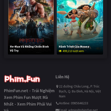
He-Man Và Những Chiến Binh
Hành Trình Của Moana
Vũ Trụ
499,213 lượt xem
248,633 lượt xem
Liên Hệ
22 đường Châu Long, P. Trúc
PhimFun.net - Trải Nghiệm
Bạch, Q. Ba Đình, Hà Nội, Việt
Nam
Xem Phim Fun Mượt Mà
Hotline: 0985646233
Nhất - Xem Phim Phải Vui
Vẻ
Email:
admin@phimfun.net