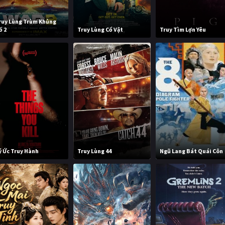
ruy Lùng Trùm Khủng
ố 2
Truy Lùng Cổ Vật
Truy Tìm Lợn Yêu
ý Ức Truy Hành
Truy Lùng 44
Ngũ Lang Bát Quái Côn