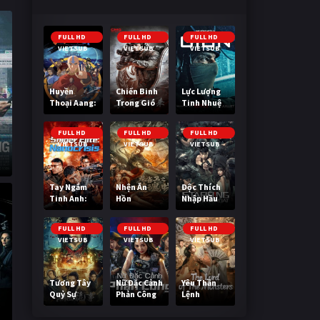
FULL HD
FULL HD
FULL HD
VIETSUB
VIETSUB
VIETSUB
Huyền
Chiến Binh
Lực Lượng
Thoại Aang:
Trong Gió
Tinh Nhuệ
Tiết Khí Sư
Cuối Cùng
FULL HD
FULL HD
FULL HD
VIETSUB
VIETSUB
VIETSUB
Tay Ngắm
Nhện Ăn
Độc Thích
Tinh Anh:
Hồn
Nhập Hầu
Nguy Cơ
Nano
FULL HD
FULL HD
FULL HD
VIETSUB
VIETSUB
VIETSUB
Tương Tây
Nữ Đặc Cảnh
Yêu Thần
Quỷ Sự
Phản Công
Lệnh