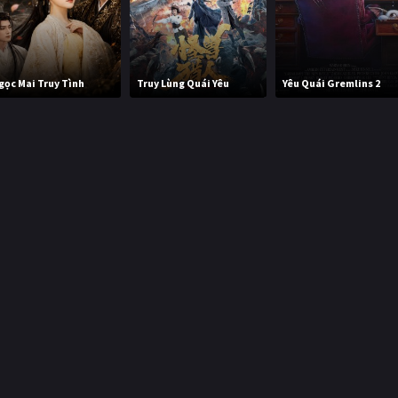
gọc Mai Truy Tình
Truy Lùng Quái Yêu
Yêu Quái Gremlins 2