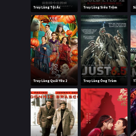
Truy Lùng Tội Ác
Truy Lùng Siêu Trộm
S
Truy Lùng Quái Yêu 2
Truy Lùng Ông Trùm
T