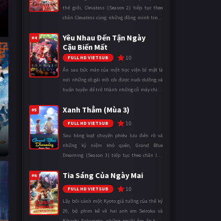
thế giới, Clevatess (Season 2) tiếp tục theo
chân Clevatess cùng những đồng minh trong
cuộc chiến chống lại các thế lực đang đẩy nhân
Yêu Nhau Đến Tận Ngày
loại đến bờ vực diệ ...
#4
Cậu Biến Mất
10
FULL HD VIETSUB
Ẩn sau bức màn của một học viện bí mật là
nơi những cô gái mồ côi được nuôi dưỡng và
huấn luyện để trở thành những cỗ máy chiến
đấu. Trong thế giới khắc nghiệt ấy, cái chết
Xanh Thẳm (Mùa 3)
được xem là điều hiển nh ...
#5
10
FULL HD VIETSUB
Sau hàng loạt chuyến phiêu lưu điên rồ và
những kỷ niệm khó quên, Grand Blue
Dreaming (Season 3) tiếp tục theo chân Iori
Kitahara cùng các thành viên câu lạc bộ lặn
Tia Sáng Của Ngày Mai
trong những ngày tháng đại học đ ...
#6
10
FULL HD VIETSUB
Lấy bối cảnh một Kyoto giả tưởng của thế kỷ
20, bộ phim kể về hai anh em Seiroku và
Kihachi Sakamoto, những người ôm ấp khát