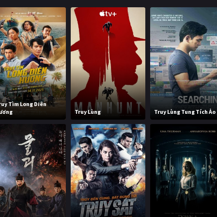
ruy Tìm Long Diên
ương
Truy Lùng
Truy Lùng Tung Tích Ảo