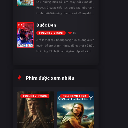
Sau những biến cố làm thay đổi cuộc đời,
Rudeus Greyrat tiếp tục bước vào một hành
trình mới để trưởng thành cả về sức mạnh lẫn
tinh thần. Khi đối mặt với những thử thách
Đuốc Đen
ngày càng khắc nghiệt, anh ...
#10
10
FULL HD VIETSUB
Jirô là một cậu bé được ông nuôi dưỡng và rèn
luyện để trở thành ninja, đồng thời sở hữu
khả năng đặc biệt có thể giao tiếp với các loài
động vật. Bị mọi người xa lánh vì sự khác biệt
của mình, cậu ...
Phim được xem nhiều
FULL HD VIETSUB
FULL HD VIETSUB