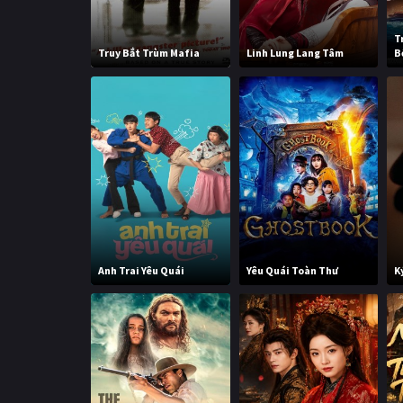
T
Truy Bắt Trùm Mafia
Linh Lung Lang Tâm
B
Anh Trai Yêu Quái
Yêu Quái Toàn Thư
K