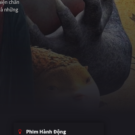
hiện chân
và những
Phim Hành Động