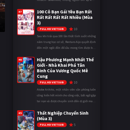
vọng đưa Kỷ nguyên Điện đến với đất nước
100 Cô Bạn Gái Yêu Bạn Rất
thông qua cuốn Danh mục Điện th ...
#7
Rất Rất Rất Rất Nhiều (Mùa
3)
10
FULL HD VIETSUB
Sau khi trải qua 100 lần thất tình suốt những
năm trung học cơ sở, Rentaro Aijo quyết định
đến một ngôi đền để cầu mong tìm được bạn
gái khi bước vào cấp ba. Lời cầu nguyện của
Hậu Phương Mạnh Nhất Thế
cậu được Thần Tình Y ...
#8
Giới - Nhà Khai Phá Tân
Binh Của Vương Quốc Mê
Cung
10
FULL HD VIETSUB
Atobe Arihito, một nhân viên văn phòng luôn
cống hiến hết mình cho công việc, bất ngờ gặp
tai nạn và được chuyển sinh đến dị giới mang
tên Vương quốc Mê Cung. Tại đây, anh trở
Thất Nghiệp Chuyển Sinh
thành một mạo hiểm gi ...
#9
(Mùa 3)
5
FULL HD VIETSUB