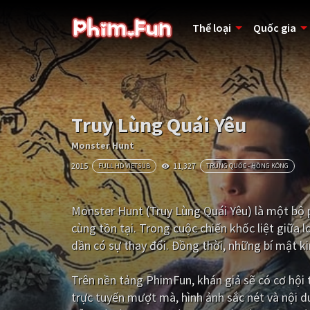
Thể loại
Quốc gia
Truy Lùng Quái Yêu
Monster Hunt
2015
11,327
FULL HD VIETSUB
TRUNG QUỐC - HỒNG KÔNG
Monster Hunt (Truy Lùng Quái Yêu) là một bộ 
cùng tồn tại. Trong cuộc chiến khốc liệt giữa
dần có sự thay đổi. Đồng thời, những bí mật k
Trên nền tảng
PhimFun
, khán giả sẽ có cơ hộ
trực tuyến mượt mà, hình ảnh sắc nét và nội 