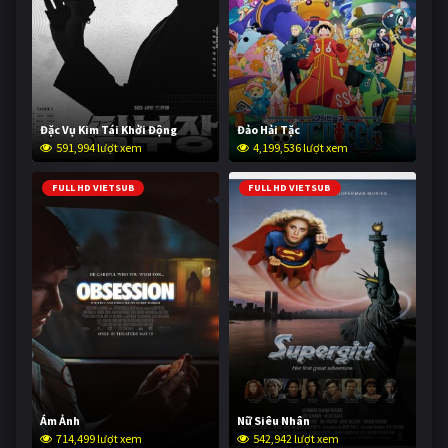
Đặc Vụ Kim Tái Khởi Động
Đảo Hải Tặc
591,994 lượt xem
4,199,536 lượt xem
FULL HD VIETSUB
FULL HD VIETSUB
Ám Ảnh
Nữ Siêu Nhân
714,499 lượt xem
542,942 lượt xem