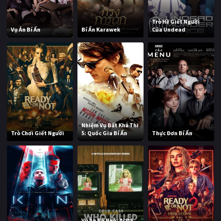
Trò Hề Giết Người
Vụ Án Bí Ẩn
Bí Ẩn Karawek
Của Undead
Nhiệm Vụ Bất Khả Thi
Trò Chơi Giết Người
5: Quốc Gia Bí Ẩn
Thực Đơn Bí Ẩn
Vụ Án Bỏ Ngỏ: Ai Đã