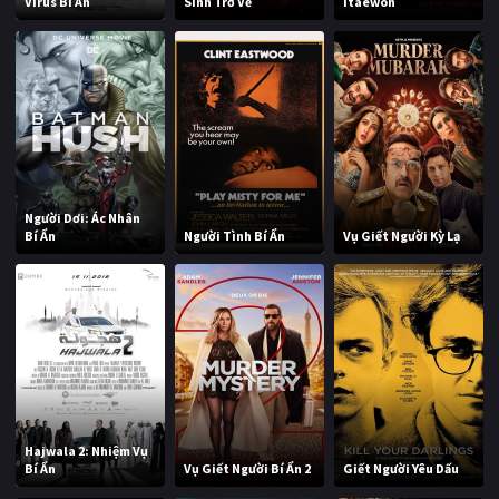
Virus Bí Ẩn
Sinh Trở Về
Itaewon
Người Dơi: Ác Nhân
Bí Ẩn
Người Tình Bí Ẩn
Vụ Giết Người Kỳ Lạ
Hajwala 2: Nhiệm Vụ
Bí Ẩn
Vụ Giết Người Bí Ẩn 2
Giết Người Yêu Dấu