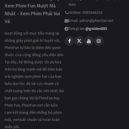
Nam
Xem Phim Fun Mượt Mà
Hotline: 0985646233
Nhất - Xem Phim Phải Vui
Vẻ
Email:
admin@phimfun.net
Telegram:
@golden885
Hoạt động với mục tiêu mang lại
những giây phút giải trí tuyệt vời,
PhimFun tự hào là điểm đến quen
thuộc của cộng đồng yêu điện ảnh.
Tại đây, hệ thống được tối ưu hóa
trên hạ tầng mạnh mẽ để đảm bảo
trải nghiệm xem phim fun của bạn
luôn đạt tốc độ tải cực nhanh và
chất lượng hiển thị sắc nét nhất. Dù
bạn gọi chúng tôi là PhimFun hay
Phim Fun, PhimFun.net vẫn luôn
cam kết mang đến những bộ phim
mới, vietsub chuẩn và hoàn toàn
miễn phí.