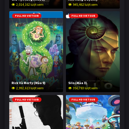
2,014,162 lượt xem
945,462 lượt xem
FULL HD VIETSUB
FULL HD VIETSUB
Rick Và Morty (Mùa 9)
Silo (Mùa 3)
2,992,613 lượt xem
350,783 lượt xem
FULL HD VIETSUB
FULL HD VIETSUB