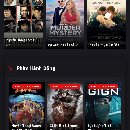
Người Hàng Xóm Bí
Ẩn
Vụ Giết Người Bí Ẩn
Người Phụ Nữ Bí Ẩn
Phim Hành Động
FULL HD VIETSUB
FULL HD VIETSUB
FULL HD VIETSUB
Huyền Thoại Aang:
Chiến Binh Trong
Lực Lượng Tinh