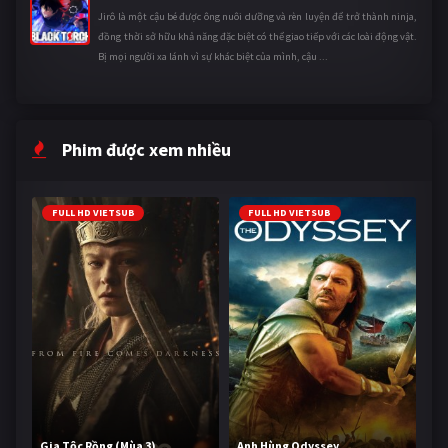
Jirô là một cậu bé được ông nuôi dưỡng và rèn luyện để trở thành ninja,
đồng thời sở hữu khả năng đặc biệt có thể giao tiếp với các loài động vật.
Bị mọi người xa lánh vì sự khác biệt của mình, cậu ...
Phim được xem nhiều
FULL HD VIETSUB
FULL HD VIETSUB
Gia Tộc Rồng (Mùa 3)
Anh Hùng Odyssey