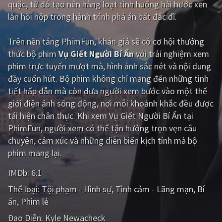
quặc, từ đó tạo nên hàng loạt tình huống hài hước xen
lẫn hồi hộp trong hành trình phá án bất đắc dĩ.
Giật gân
Gia đình
Bí ẩn
Lịch sử
Trên nền tảng
PhimFun
, khán giả sẽ có cơ hội thưởng
thức bộ phim
Vụ Giết Người Bí Ẩn
với trải nghiệm xem
Viễn Tây
Tiểu sử
phim trực tuyến mượt mà, hình ảnh sắc nét và nội dung
GameShow
DramaTV
đầy cuốn hút. Bộ phim không chỉ mang đến những tình
tiết hấp dẫn mà còn đưa người xem bước vào một thế
QUỐC GIA
giới điện ảnh sống động, nơi mỗi khoảnh khắc đều được
tái hiện chân thực. Khi xem Vụ Giết Người Bí Ẩn tại
Âu - Mỹ
Trung Quốc - Hồng Kông
PhimFun, người xem có thể tận hưởng trọn vẹn câu
chuyện, cảm xúc và những diễn biến kịch tính mà bộ
Hàn Quốc
Nhật Bản
phim mang lại.
Ấn Độ
Việt Nam
IMDb:
6.1
Tổng hợp
Thể loại:
Tội phạm - Hình sự
Tình cảm - Lãng mạn
Bí
ẩn
Phim lẻ
CẬP NHẬT
Đạo Diễn:
Kyle Newacheck