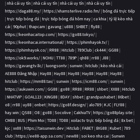
|
nhà cái uy tín
|
nhà cái uy tín
|
nhà cái uy tín
|
nhà cái uy tín
|
https://daga88.my/
|
https://xhamsterlive.radio.fm/
|
bóng đá trực tiếp
|
trực tiếp bóng đá
|
trực tiếp bóng đá hôm nay
|
ca khia
|
tỷ lệ kèo nhà
cái
|
90phut
|
thapcam
|
gavang
|
u888
|
SHBET
|
fly88
|
https://keonhacaitop.com/
|
https://go88.tokyo/
|
https://keonhacai.international/
|
https://phimhayok.tv/
|
https://phimhayok.co/
|
RR88
|
Hitclub
|
789Club
|
ck444
|
GG88
|
https://ok9.works/
|
NOHU
|
TT88
|
789P
|
qh88
|
rr88
|
J88
|
https://gavangtv.llc/
|
luongsontv
|
sunwin
|
hitclub
|
kèo nhà cái
|
AE888 Đăng Nhập
|
Hay88
|
Hay88
|
Hay88
|
Hay88
|
Hay88
|
Hay88
|
hitclub
|
https://mm88.tax/
|
sunwin
|
https://icm88.com/
|
sunwin
|
https://aukuwin.com/
|
GG88
|
go88
|
RR88
|
RR88
|
shbet
|
XX88
|
Hitclub
|
NHATVIP
|
GOAL123
|
KING88
|
8DAY
|
shbet
|
grandpashabet
|
86bet
|
o8
|
rr88
|
uy88
|
onbet
|
https://go8f.design/
|
alo789
|
KJC
|
FLY88
|
hay.win
|
QS88
|
O8
|
go88
|
Socolive
|
CakhiaTV
|
https://go88play.site
|
CM88
|
8US
|
Phim Moi
|
TD88
|
TD88
|
xoilactv trực tiếp bóng đá
|
8x bet
|
kjc
|
xx88
|
https://taisunwin.dev
|
Hitclub
|
FABET
|
BIG88
|
Kubet
|
789
club
|
https://ee88-app.sa.com/
|
new88
|
soi keo nha cai
|
Sunwin