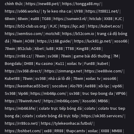
chính thức
|
https://new88.pet/
|
https://tongga88.my/
|
https://s666.works/
|
ty le keo nha cai
|
UY88
|
https://tt8811.net/
|
68win
|
68win
|
ea88
|
TG88
|
https://sunwin3.nl/
|
hitclub
|
XX88
|
KJC
|
https://b52-club.us.org/
|
KJC
|
https://kjc.ad/
|
https://kubet.eco/
|
https://xemtiso.com/
|
motchill
|
https://b52com.io
|
trang cá độ bóng
đá
|
78win
|
AO88
|
https://c168.guide/
|
https://luck81.jp.net/
|
xoso66
|
78win
|
B52club
|
Xibet
|
lu88
|
K88
|
TT88
|
King88
|
AO88
|
https://rr88.cz/
|
78win
|
sv368
|
78win
|
game bài đổi thưởng
|
7M
|
Bongdalu
|
DH88
|
Ku casino
|
Ku11
|
xoilac tv
|
Fun88
|
kubet
|
https://sv368.direct/
|
https://zinmanga.net
|
https://ee88vie.com/
|
Kubet88
|
78win
|
sv368
|
nhà cái lô đề
|
78win
|
xoilac tv
|
xoso66
|
https://keonhacai55.bet/
|
socolive
|
Alo789
|
Ae888
|
xôi lạc
|
vip66
|
Sv368
|
Vip66
|
https://mb66p.com/
|
sv368
|
truc tiep bong da
|
VIP66
|
https://78winnh.net/
|
https://mb66q.com/
|
Xoso66
|
MB66
|
https://mb66.life/
|
colatv trực tiếp bóng đá
|
colatv
|
colatv truc tiep
bong da
|
colatv
|
colatv bóng đá trực tiếp
|
https://ok365.services/
|
https://rr88co.net/
|
https://tylekeonhacai.futbol/
|
https://bshbet.com/
|
xx88
|
RR88
|
thapcamtv
|
xoilac
|
XX88
|
MM88
|