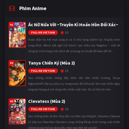
Phim Anime
Ác Nữ Nửa Vời ~Truyền Kì Hoán Hồn Đổi Xác~
#1
10
FULL HD VIETSUB
Được điện hạ hết mực sủng ái và ví như nàng bướm rực rỡ giữa chốn
cung đình, Reirin bất ngờ trở thành nạn nhân của Keigetsu – một kẻ
sống ký sinh trong triều đình đã sử dụng ma thuật để hoán đổi th ...
Tanya Chiến Ký (Mùa 2)
#2
10
FULL HD VIETSUB
Sau những chiến thắng đầy khốc liệt trên chiến trường, Tanya
Degurechaff tiếp tục phục vụ trong quân đội Đế quốc khi cuộc chiến ngày
càng leo thang và mở rộng trên nhiều mặt trận. Dù sở hữu tài năn ...
Clevatess (Mùa 2)
#3
10
FULL HD VIETSUB
Sau những biến cố làm thay đổi cục diện của thế giới, Clevatess (Season
2) tiếp tục theo chân Clevatess cùng những đồng minh trong cuộc chiến
chống lại các thế lực đang đẩy nhân loại đến bờ vực diệ ...