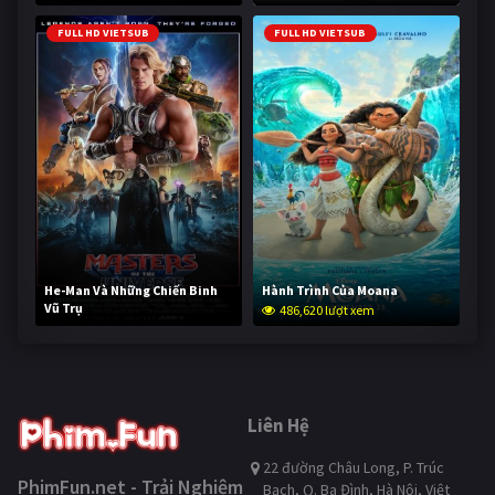
FULL HD VIETSUB
FULL HD VIETSUB
He-Man Và Những Chiến Binh
Hành Trình Của Moana
Vũ Trụ
486,620 lượt xem
234,851 lượt xem
Liên Hệ
22 đường Châu Long, P. Trúc
PhimFun.net - Trải Nghiệm
Bạch, Q. Ba Đình, Hà Nội, Việt