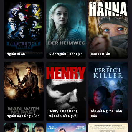
Người Bí Ẩn
Giết Người Theo Lịch
Hanna Bí Ẩn
Henry: Chân Dung
Kẻ Giết Người Hoàn
Người Đàn Ông Bí Ẩn
Một Kẻ Giết Người
Hảo