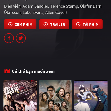
PHIM MỚI
Diễn viên:
Adam Sandler
Terence Stamp
Ólafur Darri
Ólafsson
Luke Evans
Allen Covert
PHIM BỘ
PHIM LẺ
XEM PHIM
TRAILER
TẢI PHIM
PHIM CHIẾU RẠP
TUYỂN TẬP PHIM
BLOG
Có thể bạn muốn xem