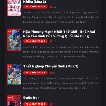
Nhiều (Mùa 3)
10
FULL HD VIETSUB
Sau khi trải qua 100 lần thất tình suốt những năm trung học cơ sở,
Rentaro Aijo quyết định đến một ngôi đền để cầu mong tìm được bạn gái
khi bước vào cấp ba. Lời cầu nguyện của cậu được Thần Tình Y ...
Hậu Phương Mạnh Nhất Thế Giới - Nhà Khai
#8
Phá Tân Binh Của Vương Quốc Mê Cung
10
FULL HD VIETSUB
Atobe Arihito, một nhân viên văn phòng luôn cống hiến hết mình cho
công việc, bất ngờ gặp tai nạn và được chuyển sinh đến dị giới mang tên
Vương quốc Mê Cung. Tại đây, anh trở thành một mạo hiểm gi ...
Thất Nghiệp Chuyển Sinh (Mùa 3)
#9
5
FULL HD VIETSUB
Sau những biến cố làm thay đổi cuộc đời, Rudeus Greyrat tiếp tục bước
vào một hành trình mới để trưởng thành cả về sức mạnh lẫn tinh thần.
Khi đối mặt với những thử thách ngày càng khắc nghiệt, anh ...
Đuốc Đen
#10
10
FULL HD VIETSUB