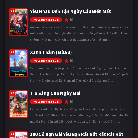
Yêu Nhau Đến Tận Ngày Cậu Biến Mất
#4
10
FULL HD VIETSUB
Ẩn sau bức màn của một học viện bí mật là nơi những cô gái mồ côi được
nuôi dưỡng và huấn luyện để trở thành những cỗ máy chiến đấu. Trong
thế giới khắc nghiệt ấy, cái chết được xem là điều hiển nh ...
Xanh Thẳm (Mùa 3)
#5
10
FULL HD VIETSUB
Sau hàng loạt chuyến phiêu lưu điên rồ và những kỷ niệm khó quên,
Grand Blue Dreaming (Season 3) tiếp tục theo chân Iori Kitahara cùng các
thành viên câu lạc bộ lặn trong những ngày tháng đại học đ ...
Tia Sáng Của Ngày Mai
#6
10
FULL HD VIETSUB
Lấy bối cảnh một Kyoto giả tưởng của thế kỷ 20, bộ phim kể về hai anh
em Seiroku và Kihachi Sakamoto, những người ôm ấp khát vọng đưa Kỷ
nguyên Điện đến với đất nước thông qua cuốn Danh mục Điện th ...
100 Cô Bạn Gái Yêu Bạn Rất Rất Rất Rất Rất
#7