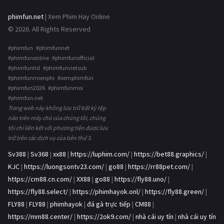
phimfun.net
| Xem Phim Hay Online
© 2026. All Rights Reserved
#phimfun #phimfunnet
#phimfunonline #phimfunofficial
#phimfunhd #phimfunvietsub
#phimfunmienphi #xemphimfun
#phimfun2026 #phimfunmoi
#phimfun.net
Trang web này không lưu trữ bất kỳ tệp
nào trên máy chủ của chúng tôi, chúng
tôi chỉ liên kết với phương tiện được lưu
trữ trên các dịch vụ của bên thứ 3.
Sv388
|
Sv368
|
xx88
|
https://luphim.com/
|
https://bet88.graphics/
|
KJC
|
https://luongsontv23.com/
|
go88
|
https://rr88pet.com/
|
https://cm88.cn.com/
|
XX88
|
go88
|
https://fly88.uno/
|
https://fly88.select/
|
https://phimhayok.onl/
|
https://fly88.green/
|
FLY88
|
FLY88
|
phimhayok
|
đá gà trực tiếp
|
CM88
|
https://mm88.center/
|
https://2ok9.com/
|
nhà cái uy tín
|
nhà cái uy tín