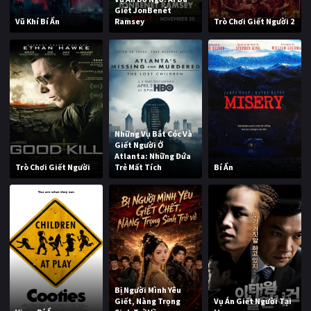
Giết JonBenét
Vũ Khí Bí Ẩn
Ramsey
Trò Chơi Giết Người 2
Những Vụ Bắt Cóc Và
Giết Người Ở
Atlanta: Những Đứa
Trò Chơi Giết Người
Trẻ Mất Tích
Bí Ẩn
Bị Người Mình Yêu
Giết, Nàng Trọng
Vụ Án Giết Người Tại