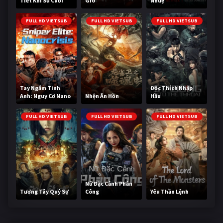
Tiết Khí Sư Cuối
Gió
Nhuệ
Cùng
FULL HD VIETSUB
FULL HD VIETSUB
FULL HD VIETSUB
Tay Ngắm Tinh
Độc Thích Nhập
Anh: Nguy Cơ Nano
Nhện Ăn Hồn
Hầu
FULL HD VIETSUB
FULL HD VIETSUB
FULL HD VIETSUB
Nữ Đặc Cảnh Phản
Tương Tây Quỷ Sự
Công
Yêu Thần Lệnh