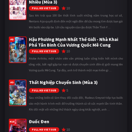
Nhiều (Mùa 3)
10
FULL HD VIETSUB
Sau khi trải qua 100 lần thất tình suốt những năm trung học cơ sở,
Rentaro Aijo quyết định đến một ngôi đền để cầu mong tìm được bạn gái
khi bước vào cấp ba. Lời cầu nguyện của cậu được Thần Tình Y ...
Hậu Phương Mạnh Nhất Thế Giới - Nhà Khai
#8
Phá Tân Binh Của Vương Quốc Mê Cung
10
FULL HD VIETSUB
Atobe Arihito, một nhân viên văn phòng luôn cống hiến hết mình cho
công việc, bất ngờ gặp tai nạn và được chuyển sinh đến dị giới mang tên
Vương quốc Mê Cung. Tại đây, anh trở thành một mạo hiểm gi ...
Thất Nghiệp Chuyển Sinh (Mùa 3)
#9
5
FULL HD VIETSUB
Sau những biến cố làm thay đổi cuộc đời, Rudeus Greyrat tiếp tục bước
vào một hành trình mới để trưởng thành cả về sức mạnh lẫn tinh thần.
Khi đối mặt với những thử thách ngày càng khắc nghiệt, anh ...
Đuốc Đen
#10
10
FULL HD VIETSUB