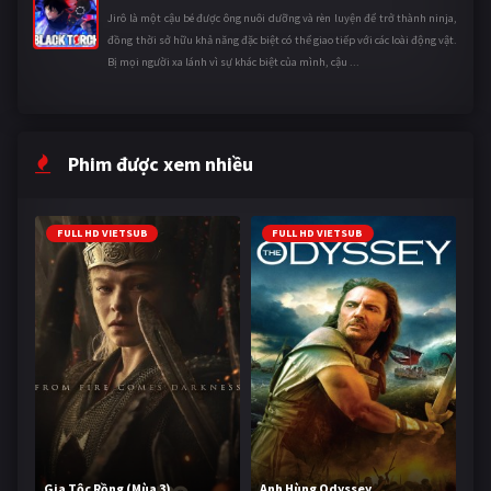
Jirô là một cậu bé được ông nuôi dưỡng và rèn luyện để trở thành ninja,
đồng thời sở hữu khả năng đặc biệt có thể giao tiếp với các loài động vật.
Bị mọi người xa lánh vì sự khác biệt của mình, cậu ...
Phim được xem nhiều
FULL HD VIETSUB
FULL HD VIETSUB
Gia Tộc Rồng (Mùa 3)
Anh Hùng Odyssey