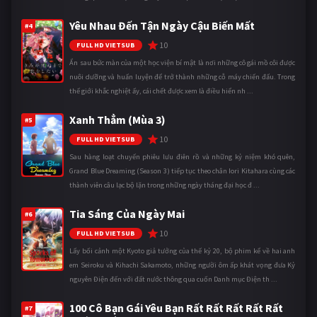
Yêu Nhau Đến Tận Ngày Cậu Biến Mất
#4
10
FULL HD VIETSUB
Ẩn sau bức màn của một học viện bí mật là nơi những cô gái mồ côi được
nuôi dưỡng và huấn luyện để trở thành những cỗ máy chiến đấu. Trong
thế giới khắc nghiệt ấy, cái chết được xem là điều hiển nh ...
Xanh Thẳm (Mùa 3)
#5
10
FULL HD VIETSUB
Sau hàng loạt chuyến phiêu lưu điên rồ và những kỷ niệm khó quên,
Grand Blue Dreaming (Season 3) tiếp tục theo chân Iori Kitahara cùng các
thành viên câu lạc bộ lặn trong những ngày tháng đại học đ ...
Tia Sáng Của Ngày Mai
#6
10
FULL HD VIETSUB
Lấy bối cảnh một Kyoto giả tưởng của thế kỷ 20, bộ phim kể về hai anh
em Seiroku và Kihachi Sakamoto, những người ôm ấp khát vọng đưa Kỷ
nguyên Điện đến với đất nước thông qua cuốn Danh mục Điện th ...
100 Cô Bạn Gái Yêu Bạn Rất Rất Rất Rất Rất
#7