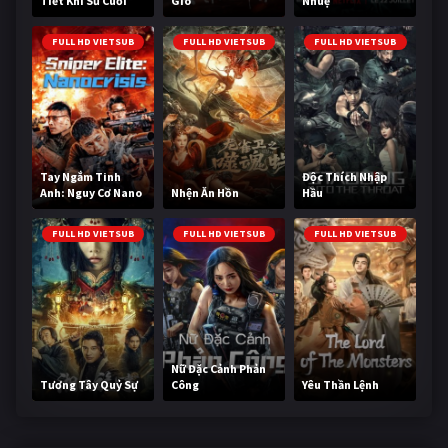
Tiết Khí Sư Cuối
Gió
Nhuệ
Cùng
FULL HD VIETSUB
FULL HD VIETSUB
FULL HD VIETSUB
Tay Ngắm Tinh
Độc Thích Nhập
Anh: Nguy Cơ Nano
Nhện Ăn Hồn
Hầu
FULL HD VIETSUB
FULL HD VIETSUB
FULL HD VIETSUB
Nữ Đặc Cảnh Phản
Tương Tây Quỷ Sự
Công
Yêu Thần Lệnh