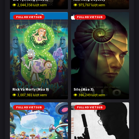
2,044,358 lượt xem
975,767 lượt xem
FULL HD VIETSUB
FULL HD VIETSUB
Rick Và Morty (Mùa 9)
Silo (Mùa 3)
3,007,981 lượt xem
386,249 lượt xem
FULL HD VIETSUB
FULL HD VIETSUB