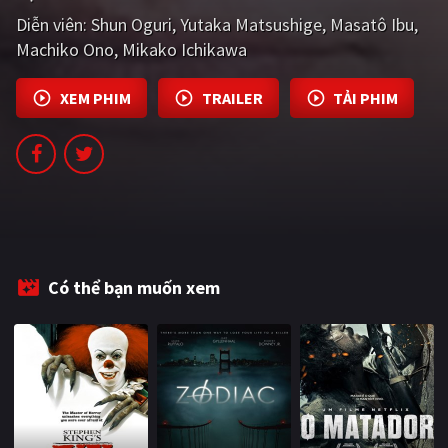
PHIM MỚI
Diễn viên:
Shun Oguri
Yutaka Matsushige
Masatô Ibu
Machiko Ono
Mikako Ichikawa
PHIM BỘ
PHIM LẺ
XEM PHIM
TRAILER
TẢI PHIM
PHIM CHIẾU RẠP
TUYỂN TẬP PHIM
BLOG
Có thể bạn muốn xem