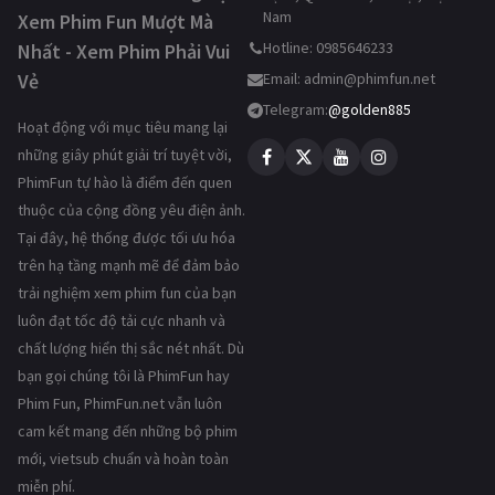
Nam
Xem Phim Fun Mượt Mà
Hotline: 0985646233
Nhất - Xem Phim Phải Vui
Vẻ
Email:
admin@phimfun.net
Telegram:
@golden885
Hoạt động với mục tiêu mang lại
những giây phút giải trí tuyệt vời,
PhimFun tự hào là điểm đến quen
thuộc của cộng đồng yêu điện ảnh.
Tại đây, hệ thống được tối ưu hóa
trên hạ tầng mạnh mẽ để đảm bảo
trải nghiệm xem phim fun của bạn
luôn đạt tốc độ tải cực nhanh và
chất lượng hiển thị sắc nét nhất. Dù
bạn gọi chúng tôi là PhimFun hay
Phim Fun, PhimFun.net vẫn luôn
cam kết mang đến những bộ phim
mới, vietsub chuẩn và hoàn toàn
miễn phí.