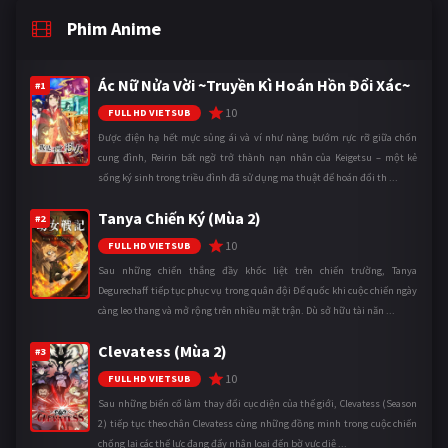
Phim Anime
Ác Nữ Nửa Vời ~Truyền Kì Hoán Hồn Đổi Xác~
#1
10
FULL HD VIETSUB
Được điện hạ hết mực sủng ái và ví như nàng bướm rực rỡ giữa chốn
cung đình, Reirin bất ngờ trở thành nạn nhân của Keigetsu – một kẻ
sống ký sinh trong triều đình đã sử dụng ma thuật để hoán đổi th ...
Tanya Chiến Ký (Mùa 2)
#2
10
FULL HD VIETSUB
Sau những chiến thắng đầy khốc liệt trên chiến trường, Tanya
Degurechaff tiếp tục phục vụ trong quân đội Đế quốc khi cuộc chiến ngày
càng leo thang và mở rộng trên nhiều mặt trận. Dù sở hữu tài năn ...
Clevatess (Mùa 2)
#3
10
FULL HD VIETSUB
Sau những biến cố làm thay đổi cục diện của thế giới, Clevatess (Season
2) tiếp tục theo chân Clevatess cùng những đồng minh trong cuộc chiến
chống lại các thế lực đang đẩy nhân loại đến bờ vực diệ ...