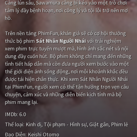
Càng lún sâu, Sawamura càng bị kéo vào một trò chơi
tâm lý đầy bệnh hoạn, nơi công lý và tội lỗi trở nên mơ
Giật gân
Gia đình
hồ.
Bí ẩn
Lịch sử
Trên nền tảng
PhimFun
, khán giả sẽ có cơ hội thưởng
Viễn Tây
Tiểu sử
thức bộ phim
Sát Nhân Người Nhái
với trải nghiệm
GameShow
DramaTV
xem phim trực tuyến mượt mà, hình ảnh sắc nét và nội
dung đầy cuốn hút. Bộ phim không chỉ mang đến những
QUỐC GIA
tình tiết hấp dẫn mà còn đưa người xem bước vào một
thế giới điện ảnh sống động, nơi mỗi khoảnh khắc đều
Âu - Mỹ
Trung Quốc - Hồng Kông
được tái hiện chân thực. Khi xem Sát Nhân Người Nhái
tại PhimFun, người xem có thể tận hưởng trọn vẹn câu
Hàn Quốc
Nhật Bản
chuyện, cảm xúc và những diễn biến kịch tính mà bộ
Ấn Độ
Việt Nam
phim mang lại.
Tổng hợp
IMDb:
6.0
Thể loại:
Kinh dị
Tội phạm - Hình sự
Giật gân
Phim lẻ
CẬP NHẬT
Đạo Diễn:
Keishi Otomo