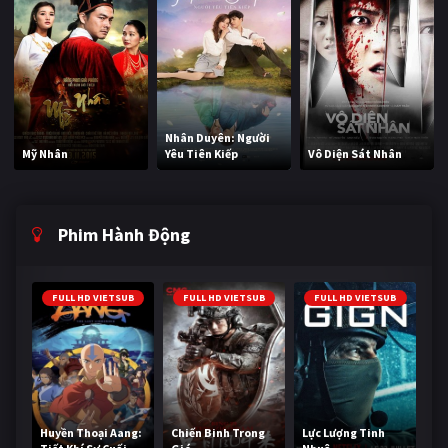
Nhân Duyên: Người
Mỹ Nhân
Yêu Tiên Kiếp
Vô Diện Sát Nhân
Phim Hành Động
FULL HD VIETSUB
FULL HD VIETSUB
FULL HD VIETSUB
Huyền Thoại Aang:
Chiến Binh Trong
Lực Lượng Tinh