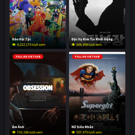
Đảo Hải Tặc
Đặc Vụ Kim Tái Khởi Động
4,222,175 lượt xem
606,408 lượt xem
FULL HD VIETSUB
FULL HD VIETSUB
Ám Ảnh
Nữ Siêu Nhân
730,186 lượt xem
557,470 lượt xem