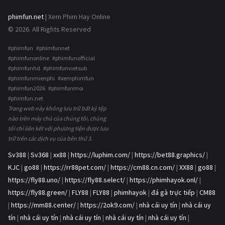
phimfun.net
| Xem Phim Hay Online
© 2026. All Rights Reserved
#phimfun #phimfunnet
#phimfunonline #phimfunofficial
#phimfunhd #phimfunvietsub
#phimfunmienphi #xemphimfun
#phimfun2026 #phimfunmoi
#phimfun.net
Trang web này không lưu trữ bất kỳ tệp
nào trên máy chủ của chúng tôi, chúng
tôi chỉ liên kết với phương tiện được lưu
trữ trên các dịch vụ của bên thứ 3.
Sv388
|
Sv368
|
xx88
|
https://luphim.com/
|
https://bet88.graphics/
|
KJC
|
go88
|
https://rr88pet.com/
|
https://cm88.cn.com/
|
XX88
|
go88
|
https://fly88.uno/
|
https://fly88.select/
|
https://phimhayok.onl/
|
https://fly88.green/
|
FLY88
|
FLY88
|
phimhayok
|
đá gà trực tiếp
|
CM88
|
https://mm88.center/
|
https://2ok9.com/
|
nhà cái uy tín
|
nhà cái uy
tín
|
nhà cái uy tín
|
nhà cái uy tín
|
nhà cái uy tín
|
nhà cái uy tín
|