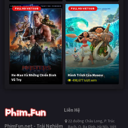
FULL HD VIETSUB
FULL HD VIETSUB
He-Man Và Những Chiến Binh
Hành Trình Của Moana
Vũ Trụ
498,677 lượt xem
248,142 lượt xem
Liên Hệ
22 đường Châu Long, P. Trúc
PhimFun.net - Trải Nghiệm
Bạch, Q. Ba Đình, Hà Nội, Việt