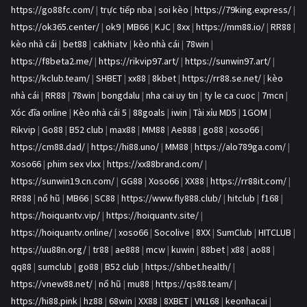
https://go88fc.com/
|
trực tiếp nba
|
soi kèo
|
https://79king.express/
|
https://ok365.center/
|
ok9
|
MB66
|
KJC
|
8xx
|
https://mm88.io/
|
RR88
|
kèo nhà cái
|
bet88
|
cakhiatv
|
kèo nhà cái
|
78win
|
https://f8beta2.me/
|
https://rikvip97.art/
|
https://sunwin97.art/
|
https://kclub.team/
|
SHBET
|
xx88
|
8kbet
|
https://rr88.se.net/
|
kèo
nhà cái
|
RR88
|
78win
|
bongdalu
|
nha cai uy tin
|
ty le ca cuoc
|
7mcn
|
Xóc đĩa online
|
Kèo nhà cái 5
|
88goals
|
iwin
|
Tài xỉu MD5
|
1GOM
|
Rikvip
|
Go88
|
B52 club
|
max88
|
MM88
|
Ae888
|
go88
|
xoso66
|
https://cm88.dad/
|
https://hi88.uno/
|
MM88
|
https://alo789ga.com/
|
Xoso66
|
phim sex vlxx
|
https://xx88brand.com/
|
https://sunwin19.cn.com/
|
GG88
|
Xoso66
|
XX88
|
https://rr88it.com/
|
RR88
|
nổ hũ
|
MB66
|
SC88
|
https://www.fly888.club/
|
hitclub
|
f168
|
https://hoiquantv.vip/
|
https://hoiquantv.site/
|
https://hoiquantv.online/
|
xoso66
|
Socolive
|
8XX
|
SumClub
|
HITCLUB
|
https://uu88n.org/
|
tr88
|
ae888
|
mcw
|
kuwin
|
88bet
|
x88
|
ao88
|
qq88
|
sumclub
|
go88
|
B52 club
|
https://shbet.health/
|
https://vnew88.net/
|
nổ hũ
|
mu88
|
https://qs88.team/
|
https://hi88.pink
|
hz88
|
68win
|
XX88
|
8XBET
|
VN168
|
keonhacai
|