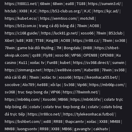
https://tt8811.net/
|
68win
|
68win
|
ea88
|
TG88
|
https://sunwin3.nl/
|
hitclub
|
XX88
|
KJC
|
https://b52-club.us.org/
|
KJC
|
https://kjc.ad/
|
https://kubet.eco/
|
https://xemtiso.com/
|
motchill
|
https://b52com.io
|
trang cá độ bóng đá
|
78win
|
AO88
|
https://c168.guide/
|
https://luck81.jp.net/
|
xoso66
|
78win
|
B52club
|
Xibet
|
lu88
|
K88
|
TT88
|
King88
|
AO88
|
https://rr88.cz/
|
78win
|
sv368
|
78win
|
game bài đổi thưởng
|
7M
|
Bongdalu
|
DH88
|
https://shbet-
okvip.uk.com/
|
qs88
|
Fly88
|
xoso 66
|
VIP66
|
OPEN88
|
OPEN88
|
Ku
casino
|
Ku11
|
xoilac tv
|
Fun88
|
kubet
|
https://sv368.direct/
|
sunwin
|
https://zinmanga.net
|
https://ee88vie.com/
|
Kubet88
|
78win
|
sv368
|
nhà cái lô đề
|
78win
|
xoilac tv
|
xoso66
|
https://keonhacai55.bet/
|
socolive
|
Alo789
|
Ae888
|
xôi lạc
|
Sv368
|
Vip66
|
https://mb66p.com/
|
sv368
|
truc tiep bong da
|
VIP66
|
https://78winnh.net/
|
https://mb66q.com/
|
Xoso66
|
MB66
|
https://mb66.life/
|
colatv trực
tiếp bóng đá
|
colatv
|
colatv truc tiep bong da
|
colatv
|
colatv bóng
đá trực tiếp
|
https://rr88co.net/
|
https://tylekeonhacai.futbol/
|
https://bshbet.com/
|
xx88
|
RR88
|
thapcamtv
|
xoilac
|
XX88
|
MM88
|
MM88
|
luongsontv
|
RR88
|
XX88
|
MB66
|
gavangtv
|
cakhiatv
|