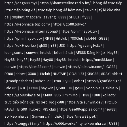
https://daga88.my/
|
https://xhamsterlive.radio.fm/
|
bóng đá trực tiếp
|
trực tiếp bóng đá
|
trực tiếp bóng đá hôm nay
|
ca khia
|
tỷ lệ kèo nhà
cái
|
90phut
|
thapcam
|
gavang
|
u888
|
SHBET
|
fly88
|
https://keonhacaitop.com/
|
https://go88.tokyo/
|
https://keonhacai.international/
|
https://phimhayok.tv/
|
https://phimhayok.co/
|
RR88
|
Hitclub
|
789Club
|
ck444
|
GG88
|
https://ok9.works/
|
qh88
|
rr88
|
J88
|
https://gavangtv.llc/
|
luongsontv
|
sunwin
|
hitclub
|
kèo nhà cái
|
AE888 Đăng Nhập
|
Hay88
|
Hay88
|
Hay88
|
Hay88
|
Hay88
|
Hay88
|
hitclub
|
https://mm88.tax/
|
sunwin
|
https://icm88.com/
|
sunwin
|
https://aukuwin.com/
|
GG88
|
RR88
|
shbet
|
XX88
|
Hitclub
|
NHATVIP
|
GOAL123
|
KING88
|
8DAY
|
shbet
|
grandpashabet
|
86bet
|
o8
|
rr88
|
uy88
|
onbet
|
https://go8f.design/
|
alo789
|
KJC
|
FLY88
|
hay.win
|
QS88
|
O8
|
go88
|
Socolive
|
CakhiaTV
|
https://go88play.site
|
CM88
|
8US
|
Phim Moi
|
TD88
|
TD88
|
xoilactv
trực tiếp bóng đá
|
8x bet
|
kjc
|
xx88
|
https://taisunwin.dev
|
Hitclub
|
FABET
|
BIG88
|
Kubet
|
789 club
|
https://ee88-app.sa.com/
|
new88
|
soi keo nha cai
|
Sunwin chính thức
|
https://new88.pet/
|
https://tongga88.my/
|
https://s666.works/
|
ty le keo nha cai
|
UY88
|