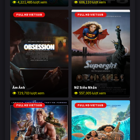
4,221,485 lượt xem
606,110 lượt xem
FULL HD VIETSUB
FULL HD VIETSUB
Ám Ảnh
Nữ Siêu Nhân
729,703 lượt xem
557,005 lượt xem
FULL HD VIETSUB
FULL HD VIETSUB