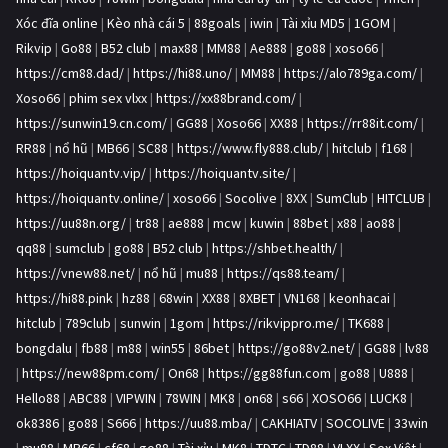
Xóc đĩa online
|
Kèo nhà cái 5
|
88goals
|
iwin
|
Tài xỉu MD5
|
1GOM
|
Rikvip
|
Go88
|
B52 club
|
max88
|
MM88
|
Ae888
|
go88
|
xoso66
|
https://cm88.dad/
|
https://hi88.uno/
|
MM88
|
https://alo789ga.com/
|
Xoso66
|
phim sex vlxx
|
https://xx88brand.com/
|
https://sunwin19.cn.com/
|
GG88
|
Xoso66
|
XX88
|
https://rr88it.com/
|
RR88
|
nổ hũ
|
MB66
|
SC88
|
https://www.fly888.club/
|
hitclub
|
f168
|
https://hoiquantv.vip/
|
https://hoiquantv.site/
|
https://hoiquantv.online/
|
xoso66
|
Socolive
|
8XX
|
SumClub
|
HITCLUB
|
https://uu88n.org/
|
tr88
|
ae888
|
mcw
|
kuwin
|
88bet
|
x88
|
ao88
|
qq88
|
sumclub
|
go88
|
B52 club
|
https://shbet.health/
|
https://vnew88.net/
|
nổ hũ
|
mu88
|
https://qs88.team/
|
https://hi88.pink
|
hz88
|
68win
|
XX88
|
8XBET
|
VN168
|
keonhacai
|
hitclub
|
789club
|
sunwin
|
1gom
|
https://rikvippro.me/
|
TK688
|
bongdalu
|
fb88
|
m88
|
win55
|
86bet
|
https://go88v2.net/
|
GG88
|
lv88
|
https://new88pm.com/
|
On68
|
https://gg88fun.com
|
go88
|
U888
|
Hello88
|
ABC88
|
VIPWIN
|
78WIN
|
MK8
|
on68
|
s66
|
XOSO66
|
LUCK8
|
ok8386
|
go88
|
S666
|
https://uu88.mba/
|
CAKHIATV
|
SOCOLIVE
|
33win