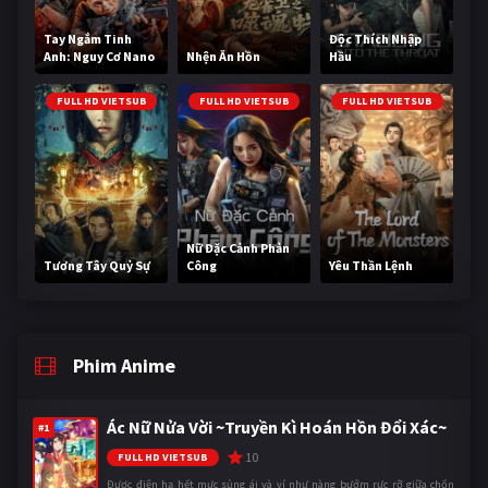
Tay Ngắm Tinh
Độc Thích Nhập
Anh: Nguy Cơ Nano
Nhện Ăn Hồn
Hầu
FULL HD VIETSUB
FULL HD VIETSUB
FULL HD VIETSUB
Nữ Đặc Cảnh Phản
Tương Tây Quỷ Sự
Công
Yêu Thần Lệnh
Phim Anime
Ác Nữ Nửa Vời ~Truyền Kì Hoán Hồn Đổi Xác~
#1
10
FULL HD VIETSUB
Được điện hạ hết mực sủng ái và ví như nàng bướm rực rỡ giữa chốn