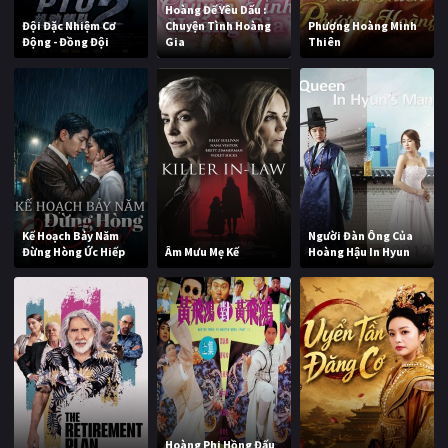
Hoàng Đế Yêu Dấu :
Đội Đặc Nhiệm Cơ
Chuyện Tình Hoàng
Phượng Hoàng Minh
Động - Đồng Đội
Gia
Thiên
Kế Hoạch Bảy Năm
Người Đàn Ông Của
Đừng Hòng Ức Hiếp
Âm Mưu Mẹ Kế
Hoàng Hậu In Hyun
Hoàng Phi Hồng Đấu