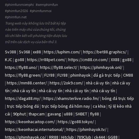
#phimfunmienphi #xemphimfun
#phimfun2026 #phimfunmoi
#phimfun.net
Trang web này không lưu trữ bất kỳ tệp
nào trên máy chủ của chúng tôi, chúng
tôi chỉ liên kết với phương tiện được lưu
trữ trên các dịch vụ của bên thứ 3.
Sv388
|
Sv368
|
xx88
|
https://luphim.com/
|
https://bet88.graphics/
|
KJC
|
go88
|
https://rr88pet.com/
|
https://cm88.cn.com/
|
XX88
|
go88
|
https://fly88.uno/
|
https://fly88.select/
|
https://phimhayok.onl/
|
https://fly88.green/
|
FLY88
|
FLY88
|
phimhayok
|
đá gà trực tiếp
|
CM88
|
https://mm88.center/
|
https://2ok9.com/
|
nhà cái uy tín
|
nhà cái uy
tín
|
nhà cái uy tín
|
nhà cái uy tín
|
nhà cái uy tín
|
nhà cái uy tín
|
https://daga88.my/
|
https://xhamsterlive.radio.fm/
|
bóng đá trực tiếp
|
trực tiếp bóng đá
|
trực tiếp bóng đá hôm nay
|
ca khia
|
tỷ lệ kèo nhà
cái
|
90phut
|
thapcam
|
gavang
|
u888
|
SHBET
|
fly88
|
https://keonhacaitop.com/
|
https://go88.tokyo/
|
https://keonhacai.international/
|
https://phimhayok.tv/
|
https://phimhayok.co/
|
RR88
|
Hitclub
|
789Club
|
ck444
|
GG88
|