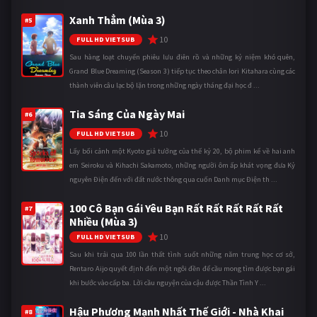
Xanh Thẳm (Mùa 3)
#5
10
FULL HD VIETSUB
Sau hàng loạt chuyến phiêu lưu điên rồ và những kỷ niệm khó quên,
Grand Blue Dreaming (Season 3) tiếp tục theo chân Iori Kitahara cùng các
thành viên câu lạc bộ lặn trong những ngày tháng đại học đ ...
Tia Sáng Của Ngày Mai
#6
10
FULL HD VIETSUB
Lấy bối cảnh một Kyoto giả tưởng của thế kỷ 20, bộ phim kể về hai anh
em Seiroku và Kihachi Sakamoto, những người ôm ấp khát vọng đưa Kỷ
nguyên Điện đến với đất nước thông qua cuốn Danh mục Điện th ...
100 Cô Bạn Gái Yêu Bạn Rất Rất Rất Rất Rất
#7
Nhiều (Mùa 3)
10
FULL HD VIETSUB
Sau khi trải qua 100 lần thất tình suốt những năm trung học cơ sở,
Rentaro Aijo quyết định đến một ngôi đền để cầu mong tìm được bạn gái
khi bước vào cấp ba. Lời cầu nguyện của cậu được Thần Tình Y ...
Hậu Phương Mạnh Nhất Thế Giới - Nhà Khai
#8