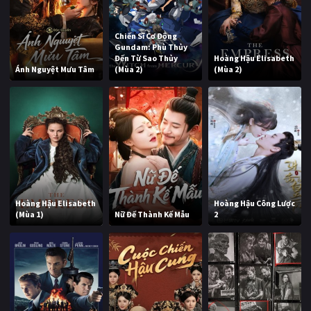
Chiến Sĩ Cơ Động
Gundam: Phù Thủy
Đến Từ Sao Thủy
Hoàng Hậu Elisabeth
Ánh Nguyệt Mưu Tâm
(Mùa 2)
(Mùa 2)
Hoàng Hậu Elisabeth
Hoàng Hậu Công Lược
(Mùa 1)
Nữ Đế Thành Kế Mẫu
2