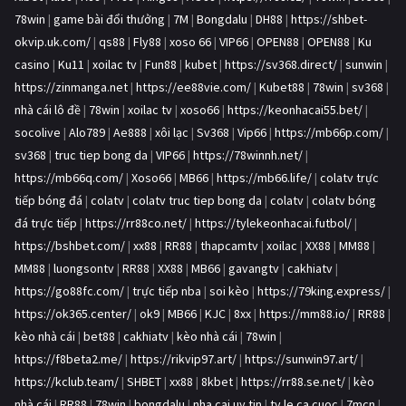
78win
|
game bài đổi thưởng
|
7M
|
Bongdalu
|
DH88
|
https://shbet-
okvip.uk.com/
|
qs88
|
Fly88
|
xoso 66
|
VIP66
|
OPEN88
|
OPEN88
|
Ku
casino
|
Ku11
|
xoilac tv
|
Fun88
|
kubet
|
https://sv368.direct/
|
sunwin
|
https://zinmanga.net
|
https://ee88vie.com/
|
Kubet88
|
78win
|
sv368
|
nhà cái lô đề
|
78win
|
xoilac tv
|
xoso66
|
https://keonhacai55.bet/
|
socolive
|
Alo789
|
Ae888
|
xôi lạc
|
Sv368
|
Vip66
|
https://mb66p.com/
|
sv368
|
truc tiep bong da
|
VIP66
|
https://78winnh.net/
|
https://mb66q.com/
|
Xoso66
|
MB66
|
https://mb66.life/
|
colatv trực
tiếp bóng đá
|
colatv
|
colatv truc tiep bong da
|
colatv
|
colatv bóng
đá trực tiếp
|
https://rr88co.net/
|
https://tylekeonhacai.futbol/
|
https://bshbet.com/
|
xx88
|
RR88
|
thapcamtv
|
xoilac
|
XX88
|
MM88
|
MM88
|
luongsontv
|
RR88
|
XX88
|
MB66
|
gavangtv
|
cakhiatv
|
https://go88fc.com/
|
trực tiếp nba
|
soi kèo
|
https://79king.express/
|
https://ok365.center/
|
ok9
|
MB66
|
KJC
|
8xx
|
https://mm88.io/
|
RR88
|
kèo nhà cái
|
bet88
|
cakhiatv
|
kèo nhà cái
|
78win
|
https://f8beta2.me/
|
https://rikvip97.art/
|
https://sunwin97.art/
|
https://kclub.team/
|
SHBET
|
xx88
|
8kbet
|
https://rr88.se.net/
|
kèo
nhà cái
|
RR88
|
78win
|
bongdalu
|
nha cai uy tin
|
ty le ca cuoc
|
7mcn
|