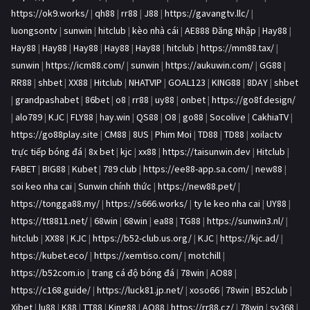
https://ok9.works/
|
qh88
|
rr88
|
J88
|
https://gavangtv.llc/
|
luongsontv
|
sunwin
|
hitclub
|
kèo nhà cái
|
AE888 Đăng Nhập
|
Hay88
|
Hay88
|
Hay88
|
Hay88
|
Hay88
|
Hay88
|
hitclub
|
https://mm88.tax/
|
sunwin
|
https://icm88.com/
|
sunwin
|
https://aukuwin.com/
|
GG88
|
RR88
|
shbet
|
XX88
|
Hitclub
|
NHATVIP
|
GOAL123
|
KING88
|
8DAY
|
shbet
|
grandpashabet
|
86bet
|
o8
|
rr88
|
uy88
|
onbet
|
https://go8f.design/
|
alo789
|
KJC
|
FLY88
|
hay.win
|
QS88
|
O8
|
go88
|
Socolive
|
CakhiaTV
|
https://go88play.site
|
CM88
|
8US
|
Phim Moi
|
TD88
|
TD88
|
xoilactv
trực tiếp bóng đá
|
8x bet
|
kjc
|
xx88
|
https://taisunwin.dev
|
Hitclub
|
FABET
|
BIG88
|
Kubet
|
789 club
|
https://ee88-app.sa.com/
|
new88
|
soi keo nha cai
|
Sunwin chính thức
|
https://new88.pet/
|
https://tongga88.my/
|
https://s666.works/
|
ty le keo nha cai
|
UY88
|
https://tt8811.net/
|
68win
|
68win
|
ea88
|
TG88
|
https://sunwin3.nl/
|
hitclub
|
XX88
|
KJC
|
https://b52-club.us.org/
|
KJC
|
https://kjc.ad/
|
https://kubet.eco/
|
https://xemtiso.com/
|
motchill
|
https://b52com.io
|
trang cá độ bóng đá
|
78win
|
AO88
|
https://c168.guide/
|
https://luck81.jp.net/
|
xoso66
|
78win
|
B52club
|
Xibet
|
lu88
|
K88
|
TT88
|
King88
|
AO88
|
https://rr88.cz/
|
78win
|
sv368
|