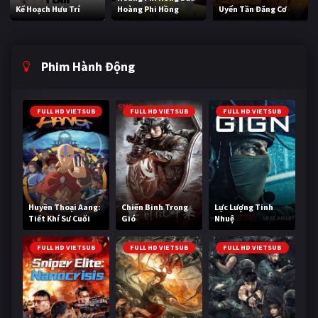
Kế Hoạch Hưu Trí
Hoàng Phi Hồng
Uyển Tần Đăng Cơ
Phim Hành Động
FULL HD VIETSUB
FULL HD VIETSUB
FULL HD VIETSUB
Huyền Thoại Aang:
Chiến Binh Trong
Lực Lượng Tinh
Tiết Khí Sư Cuối
Gió
Nhuệ
Cùng
FULL HD VIETSUB
FULL HD VIETSUB
FULL HD VIETSUB