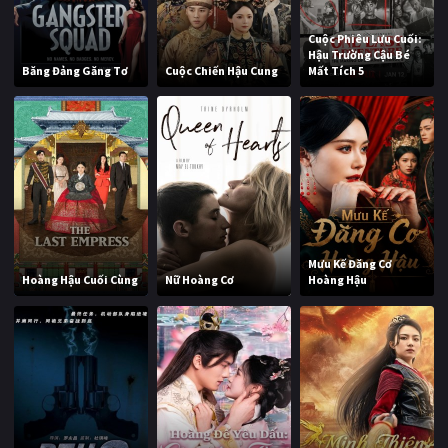
Cuộc Phiêu Lưu Cuối:
Hậu Trường Cậu Bé
Băng Đảng Găng Tơ
Cuộc Chiến Hậu Cung
Mất Tích 5
Mưu Kế Đăng Cơ
Hoàng Hậu Cuối Cùng
Nữ Hoàng Cơ
Hoàng Hậu