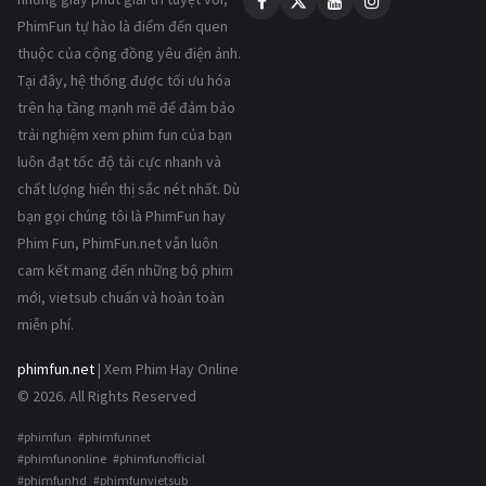
PhimFun tự hào là điểm đến quen
thuộc của cộng đồng yêu điện ảnh.
Tại đây, hệ thống được tối ưu hóa
trên hạ tầng mạnh mẽ để đảm bảo
trải nghiệm xem phim fun của bạn
luôn đạt tốc độ tải cực nhanh và
chất lượng hiển thị sắc nét nhất. Dù
bạn gọi chúng tôi là PhimFun hay
Phim Fun, PhimFun.net vẫn luôn
cam kết mang đến những bộ phim
mới, vietsub chuẩn và hoàn toàn
miễn phí.
phimfun.net
| Xem Phim Hay Online
© 2026. All Rights Reserved
#phimfun #phimfunnet
#phimfunonline #phimfunofficial
#phimfunhd #phimfunvietsub