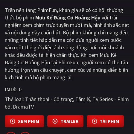
Trên nền tảng
PhimFun
, khán giả sẽ có cơ hội thưởng
Giật gân
Gia đình
thức bộ phim
Mưu Kế Đăng Cơ Hoàng Hậu
với trải
Bí ẩn
Lịch sử
nghiệm xem phim trực tuyến mượt mà, hình ảnh sắc nét
và nội dung đầy cuốn hút. Bộ phim không chỉ mang đến
Viễn Tây
Tiểu sử
những tình tiết hấp dẫn mà còn đưa người xem bước
GameShow
DramaTV
vào một thế giới điện ảnh sống động, nơi mỗi khoảnh
khắc đều được tái hiện chân thực. Khi xem Mưu Kế
QUỐC GIA
Đăng Cơ Hoàng Hậu tại PhimFun, người xem có thể tận
hưởng trọn vẹn câu chuyện, cảm xúc và những diễn biến
Âu - Mỹ
Trung Quốc - Hồng Kông
kịch tính mà bộ phim mang lại.
Hàn Quốc
Nhật Bản
IMDb:
0
Thể loại:
Thần thoại - Cổ trang
Tâm lý
TV Series - Phim
Ấn Độ
Việt Nam
bộ
DramaTV
Tổng hợp
XEM PHIM
TRAILER
TẢI PHIM
CẬP NHẬT