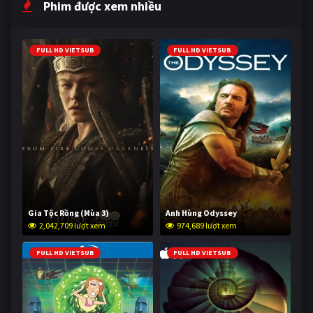
Phim được xem nhiều
FULL HD VIETSUB
FULL HD VIETSUB
Gia Tộc Rồng (Mùa 3)
Anh Hùng Odyssey
2,042,709 lượt xem
974,689 lượt xem
FULL HD VIETSUB
FULL HD VIETSUB