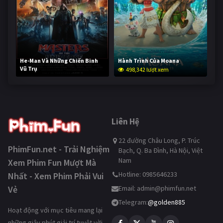
He-Man Và Những Chiến Binh
Hành Trình Của Moana
Vũ Trụ
498,342 lượt xem
247,780 lượt xem
Liên Hệ
22 đường Châu Long, P. Trúc
PhimFun.net - Trải Nghiệm
Bạch, Q. Ba Đình, Hà Nội, Việt
Nam
Xem Phim Fun Mượt Mà
Hotline: 0985646233
Nhất - Xem Phim Phải Vui
Vẻ
Email:
admin@phimfun.net
Telegram:
@golden885
Hoạt động với mục tiêu mang lại
những giây phút giải trí tuyệt vời,