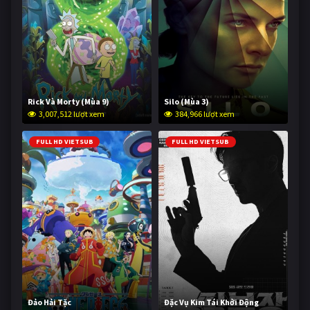
Rick Và Morty (Mùa 9)
Silo (Mùa 3)
3,007,512 lượt xem
384,966 lượt xem
FULL HD VIETSUB
FULL HD VIETSUB
Đảo Hải Tặc
Đặc Vụ Kim Tái Khởi Động