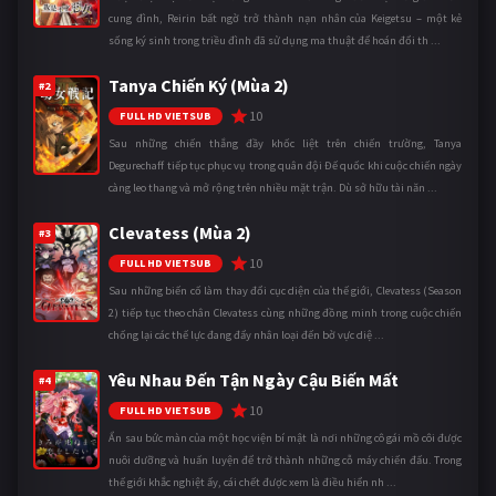
cung đình, Reirin bất ngờ trở thành nạn nhân của Keigetsu – một kẻ
sống ký sinh trong triều đình đã sử dụng ma thuật để hoán đổi th ...
Tanya Chiến Ký (Mùa 2)
#2
10
FULL HD VIETSUB
Sau những chiến thắng đầy khốc liệt trên chiến trường, Tanya
Degurechaff tiếp tục phục vụ trong quân đội Đế quốc khi cuộc chiến ngày
càng leo thang và mở rộng trên nhiều mặt trận. Dù sở hữu tài năn ...
Clevatess (Mùa 2)
#3
10
FULL HD VIETSUB
Sau những biến cố làm thay đổi cục diện của thế giới, Clevatess (Season
2) tiếp tục theo chân Clevatess cùng những đồng minh trong cuộc chiến
chống lại các thế lực đang đẩy nhân loại đến bờ vực diệ ...
Yêu Nhau Đến Tận Ngày Cậu Biến Mất
#4
10
FULL HD VIETSUB
Ẩn sau bức màn của một học viện bí mật là nơi những cô gái mồ côi được
nuôi dưỡng và huấn luyện để trở thành những cỗ máy chiến đấu. Trong
thế giới khắc nghiệt ấy, cái chết được xem là điều hiển nh ...