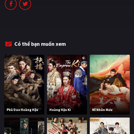
PHIM MỚI
PHIM BỘ
PHIM LẺ
PHIM CHIẾU RẠP
Có thể bạn muốn xem
TUYỂN TẬP PHIM
BLOG
Phù Dao Hoàng Hậu
Hoàng Hậu Ki
Mĩ Nhân Mưu