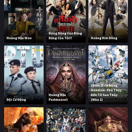
Đừng Động Vào Băng
Hoàng Hậu Woo
Đảng Của Tôi!!
Hoàng Kim Đồng
Chiến Sĩ Cơ Động
Gundam: Phù Thủy
Hoàng Hậu
Đến Từ Sao Thủy
Đội Cơ Động
Padmaavat
(Mùa 1)