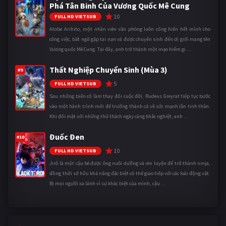
Phá Tân Binh Của Vương Quốc Mê Cung
10
FULL HD VIETSUB
Atobe Arihito, một nhân viên văn phòng luôn cống hiến hết mình cho
công việc, bất ngờ gặp tai nạn và được chuyển sinh đến dị giới mang tên
Vương quốc Mê Cung. Tại đây, anh trở thành một mạo hiểm gi ...
Thất Nghiệp Chuyển Sinh (Mùa 3)
#9
5
FULL HD VIETSUB
Sau những biến cố làm thay đổi cuộc đời, Rudeus Greyrat tiếp tục bước
vào một hành trình mới để trưởng thành cả về sức mạnh lẫn tinh thần.
Khi đối mặt với những thử thách ngày càng khắc nghiệt, anh ...
Đuốc Đen
#10
10
FULL HD VIETSUB
Jirô là một cậu bé được ông nuôi dưỡng và rèn luyện để trở thành ninja,
đồng thời sở hữu khả năng đặc biệt có thể giao tiếp với các loài động vật.
Bị mọi người xa lánh vì sự khác biệt của mình, cậu ...