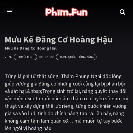
THỂ LOẠI
Mưu Kế Đăng Cơ Hoàng Hậu
Thần thoại - Cổ trang
Hành động
Muu Ke Dang Co Hoang Hau
2026
12,638
THUYẾT MINH
TRUNG QUỐC - HỒNG KÔNG
Tâm lý
Chiến tranh
Võ thuật - Kiếm hiệp
Nhạc kịch
Từng là phi tử thất sủng, Thẩm Phụng Nghi dốc lòng
giúp vương gia đăng cơ nhưng cuối cùng lại bị phản bội
Kinh dị
Tội phạm - Hình sự
và sát hại.&nbsp;Trọng sinh trở lại, nàng quyết thay đổi
Phiêu lưu
Hài hước
vận mệnh.Suốt mười năm âm thầm rèn luyện vũ đạo, mị
thuật và xây dựng thế lực riêng, từng bước khiến vương
Viễn tưởng
Khoa học - Tài liệu
gia sa vào lưới tình do chính nàng tạo ra.Lần này, nàng
Hoạt hình
Thể thao
không cam tâm làm quân cờ… mà muốn tự tay bước
lên ngôi vị hoàng hậu.
Tình cảm - Lãng mạn
Kỳ ảo