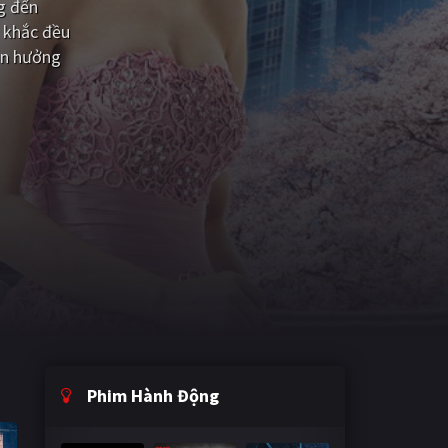
g đến
 khắc đều
ận hưởng
Phim Hành Động