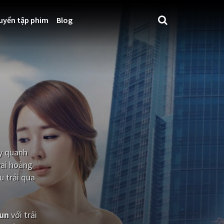
uyển tập phim
Blog
ay quanh
vai hoàng
u trải qua
yun
với trải