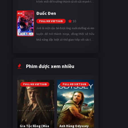
trình mới để trưởng thành cả về sức mạnh lẫn
tinh thần. Khi đối mặt với những thử thách
Đuốc Đen
ngày càng khắc nghiệt, anh ...
#10
10
FULL HD VIETSUB
Jirô là một cậu bé được ông nuôi dưỡng và rèn
luyện để trở thành ninja, đồng thời sở hữu
khả năng đặc biệt có thể giao tiếp với các loài
động vật. Bị mọi người xa lánh vì sự khác biệt
của mình, cậu ...
Phim được xem nhiều
FULL HD VIETSUB
FULL HD VIETSUB
Gia Tộc Rồng (Mùa
Anh Hùng Odyssey