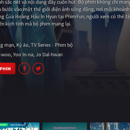
h sắc nét và nội dung đầy cuốn hút. Bộ phim không chỉ man
m bước vào một thế giới điện ảnh sống động, nơi mỗi khoảnh
Ông Của Hoàng Hậu In Hyun tại PhimFun, người xem có thể t
ến kịch tính mà bộ phim mang lại.
ng mạn
Kỳ ảo
TV Series - Phim bộ
n-woo
Yoo In-na
Jo Dal-hwan
 PHIM