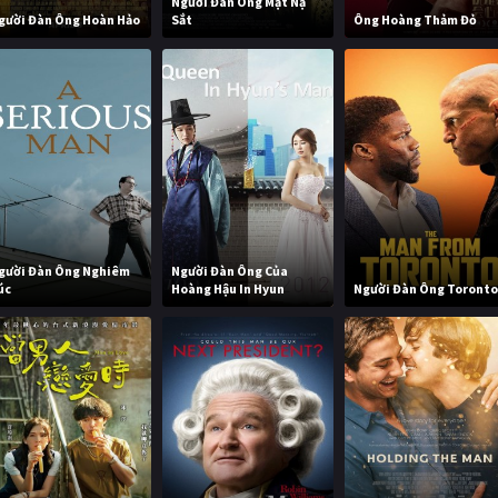
Người Đàn Ông Mặt Nạ
gười Đàn Ông Hoàn Hảo
Sắt
Ông Hoàng Thảm Đỏ
gười Đàn Ông Nghiêm
Người Đàn Ông Của
úc
Hoàng Hậu In Hyun
Người Đàn Ông Toront