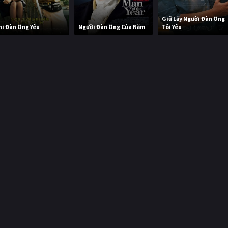
Giữ Lấy Người Đàn Ông
hi Đàn Ông Yêu
Người Đàn Ông Của Năm
Tôi Yêu