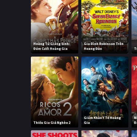
Hoàng Tử Giáng Sinh:
Gia Đình Robinson Trên
Đám Cưới Hoàng Gia
Hoang Đảo
T
Giám Khảo Y Tế Hoàng
N
Thiếu Gia Giả Nghèo 2
Gia
Đ