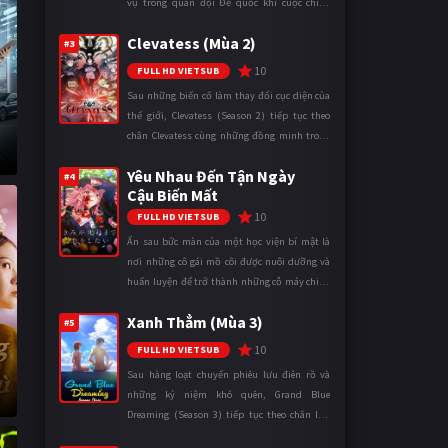
vụ trong quân đội Đế quốc khi cuộc chiến
ngày càng leo thang và mở rộng trên nhiều
Clevatess (Mùa 2)
mặt trận. Dù sở hữu tài năn ...
#3
10
FULL HD VIETSUB
Sau những biến cố làm thay đổi cục diện của
thế giới, Clevatess (Season 2) tiếp tục theo
chân Clevatess cùng những đồng minh trong
cuộc chiến chống lại các thế lực đang đẩy nhân
Yêu Nhau Đến Tận Ngày
loại đến bờ vực diệ ...
#4
Cậu Biến Mất
10
FULL HD VIETSUB
Ẩn sau bức màn của một học viện bí mật là
nơi những cô gái mồ côi được nuôi dưỡng và
huấn luyện để trở thành những cỗ máy chiến
đấu. Trong thế giới khắc nghiệt ấy, cái chết
Xanh Thẳm (Mùa 3)
được xem là điều hiển nh ...
#5
10
FULL HD VIETSUB
Sau hàng loạt chuyến phiêu lưu điên rồ và
những kỷ niệm khó quên, Grand Blue
Dreaming (Season 3) tiếp tục theo chân Iori
Kitahara cùng các thành viên câu lạc bộ lặn