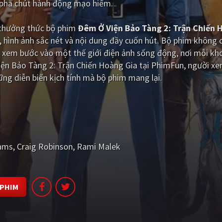
c pha chút hành động mạo hiểm.
i thưởng thức bộ phim
Đêm Ở Viện Bảo Tàng 2: Trận Chiến 
 hình ảnh sắc nét và nội dung đầy cuốn hút. Bộ phim không 
i xem bước vào một thế giới điện ảnh sống động, nơi mỗi kh
iện Bảo Tàng 2: Trận Chiến Hoàng Gia tại PhimFun, người xe
ng diễn biến kịch tính mà bộ phim mang lại.
iams
Craig Robinson
Rami Malek
 PHIM