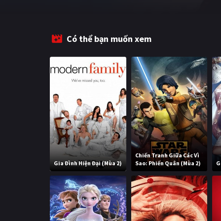
Có thể bạn muốn xem
Chiến Tranh Giữa Các Vì
Gia Đình Hiện Đại (Mùa 2)
Sao: Phiến Quân (Mùa 2)
G