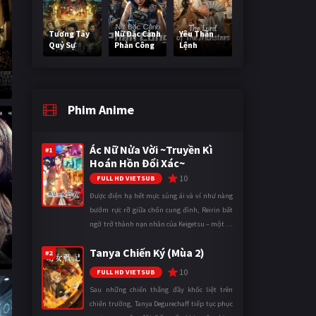
Tương Tây
Nữ Đặc Cảnh
Yêu Thần
Quỷ Sự
Phản Công
Lệnh
Phim Anime
Ác Nữ Nửa Vời ~Truyền Kì
#1
Hoán Hồn Đổi Xác~
10
FULL HD VIETSUB
Được điện hạ hết mực sủng ái và ví như nàng
bướm rực rỡ giữa chốn cung đình, Reirin bất
ngờ trở thành nạn nhân của Keigetsu – một kẻ
sống ký sinh trong triều đình đã sử dụng ma
Tanya Chiến Ký (Mùa 2)
thuật để hoán đổi th ...
#2
10
FULL HD VIETSUB
Sau những chiến thắng đầy khốc liệt trên
chiến trường, Tanya Degurechaff tiếp tục phục