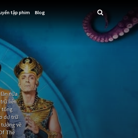
uyển tập phim
Blog
 lần nữa
trữ liên
u tổng
o dự trữ
ả tưởng về
 Of The