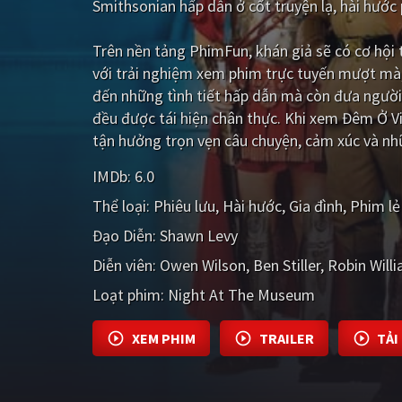
Smithsonian hấp dẫn ở cốt truyện lạ, hài hướ
Trên nền tảng
PhimFun
, khán giả sẽ có cơ hộ
với trải nghiệm xem phim trực tuyến mượt mà,
đến những tình tiết hấp dẫn mà còn đưa ngườ
đều được tái hiện chân thực. Khi xem Đêm Ở V
tận hưởng trọn vẹn câu chuyện, cảm xúc và nhữ
IMDb:
6.0
Thể loại:
Phiêu lưu
Hài hước
Gia đình
Phim lẻ
Đạo Diễn:
Shawn Levy
Diễn viên:
Owen Wilson
Ben Stiller
Robin Will
Loạt phim:
Night At The Museum
XEM PHIM
TRAILER
TẢI