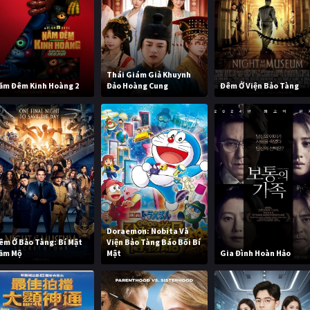
Thái Giám Giả Khuynh
ăm Đêm Kinh Hoàng 2
Đảo Hoàng Cung
Đêm Ở Viện Bảo Tàng
Doraemon: Nobita Và
êm Ở Bảo Tàng: Bí Mật
Viện Bảo Tàng Báo Bối Bí
ầm Mộ
Mật
Gia Đình Hoàn Hảo