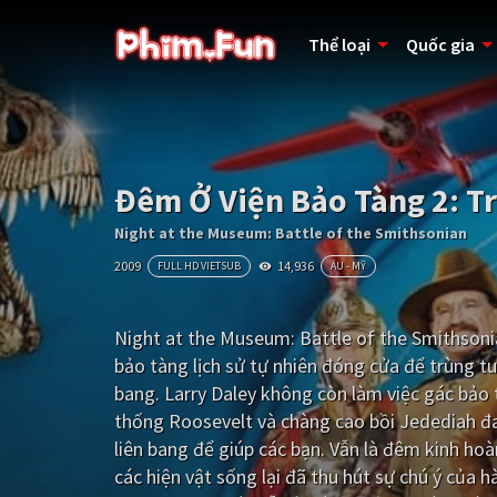
Thể loại
Quốc gia
Đêm Ở Viện Bảo Tàng 2: T
Night at the Museum: Battle of the Smithsonian
2009
14,936
FULL HD VIETSUB
ÂU - MỸ
Night at the Museum: Battle of the Smithsoni
bảo tàng lịch sử tự nhiên đóng cửa để trùng tu
bang. Larry Daley không còn làm việc gác bảo 
thống Roosevelt và chàng cao bồi Jedediah đa
liên bang để giúp các bạn. Vẫn là đêm kinh hoàn
các hiện vật sống lại đã thu hút sự chú ý của 