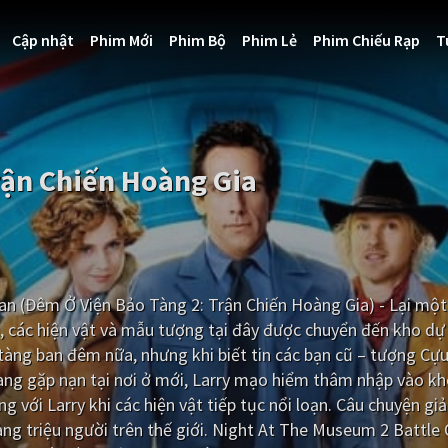
Cập nhật
Phim Mới
Phim Bộ
Phim Lẻ
Phim Chiếu Rạp
T
rận Chiến Hoàng Gia
an (Đêm Ở Viện Bảo Tàng 2: Trận Chiến Hoàng Gia) - Lại một
, các hiện vật và mẫu tượng tại đây được chuyển đến kho dự 
tàng ban đêm nữa, nhưng khi biết tin các bạn cũ – tượng Cự
ng gặp nạn tại nơi ở mới, Larry mạo hiểm thâm nhập vào kh
g với Larry khi các hiện vật tiếp tục nổi loạn. Câu chuyện gi
hàng triệu người trên thế giới. Night At The Museum 2 Battle