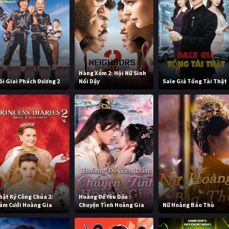
Hàng Xóm 2: Hội Nữ Sinh
ối Giai Phách Đương 2
Nổi Dậy
Sale Giả Tổng Tài Thật
hật Ký Công Chúa 2:
Hoàng Đế Yêu Dấu :
ám Cưới Hoàng Gia
Chuyện Tình Hoàng Gia
Nữ Hoàng Báo Thù