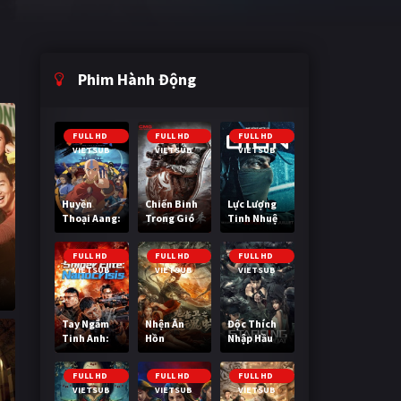
Phim Hành Động
FULL HD
FULL HD
FULL HD
VIETSUB
VIETSUB
VIETSUB
Huyền
Chiến Binh
Lực Lượng
Thoại Aang:
Trong Gió
Tinh Nhuệ
Tiết Khí Sư
Cuối Cùng
FULL HD
FULL HD
FULL HD
VIETSUB
VIETSUB
VIETSUB
Tay Ngắm
Nhện Ăn
Độc Thích
Tinh Anh:
Hồn
Nhập Hầu
Nguy Cơ
Nano
FULL HD
FULL HD
FULL HD
VIETSUB
VIETSUB
VIETSUB