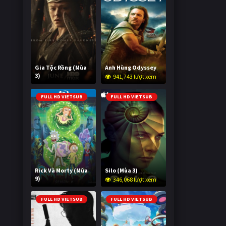
Gia Tộc Rồng (Mùa
Anh Hùng Odyssey
3)
941,743 lượt xem
2,010,238 lượt xem
FULL HD VIETSUB
FULL HD VIETSUB
Rick Và Morty (Mùa
Silo (Mùa 3)
9)
346,068 lượt xem
2,990,851 lượt xem
FULL HD VIETSUB
FULL HD VIETSUB