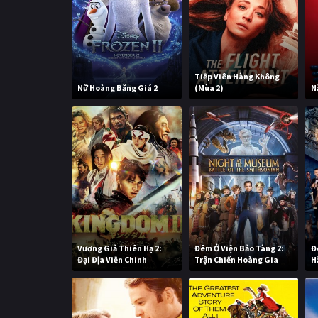
Tiếp Viên Hàng Không
Nữ Hoàng Băng Giá 2
(Mùa 2)
N
Vương Giả Thiên Hạ 2:
Đêm Ở Viện Bảo Tàng 2:
Đ
Đại Địa Viễn Chinh
Trận Chiến Hoàng Gia
H