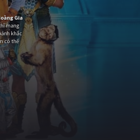
Hoàng Gia
chỉ mang
oảnh khắc
m có thể