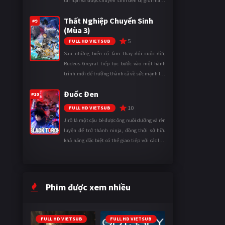
tai nạn và được chuyển sinh đến dị giới mang
tên Vương quốc Mê Cung. Tại đây, anh trở
Thất Nghiệp Chuyển Sinh
thành một mạo hiểm gi ...
#9
(Mùa 3)
5
FULL HD VIETSUB
Sau những biến cố làm thay đổi cuộc đời,
Rudeus Greyrat tiếp tục bước vào một hành
trình mới để trưởng thành cả về sức mạnh lẫn
tinh thần. Khi đối mặt với những thử thách
Đuốc Đen
ngày càng khắc nghiệt, anh ...
#10
10
FULL HD VIETSUB
Jirô là một cậu bé được ông nuôi dưỡng và rèn
luyện để trở thành ninja, đồng thời sở hữu
khả năng đặc biệt có thể giao tiếp với các loài
động vật. Bị mọi người xa lánh vì sự khác biệt
của mình, cậu ...
Phim được xem nhiều
FULL HD VIETSUB
FULL HD VIETSUB