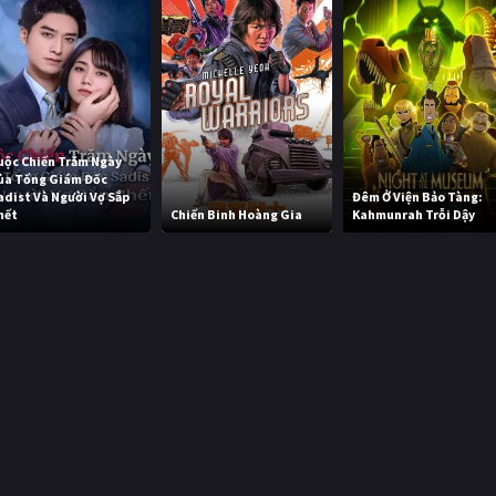
uộc Chiến Trăm Ngày
ủa Tổng Giám Đốc
adist Và Người Vợ Sắp
Đêm Ở Viện Bảo Tàng:
hết
Chiến Binh Hoàng Gia
Kahmunrah Trỗi Dậy