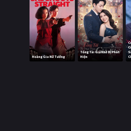
C
C
Tổng Tài Giả Khờ Bị Phát
S
Hoàng Gia Nữ Tướng
Hiện
C