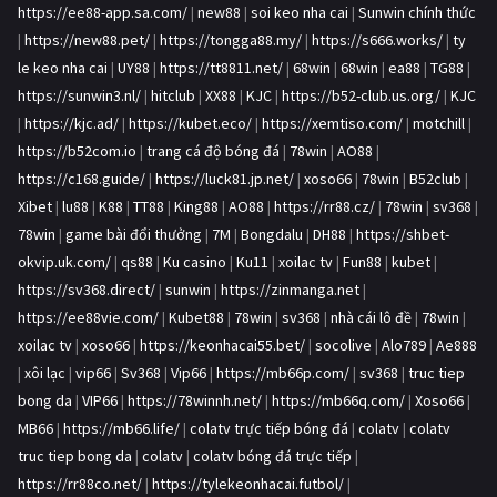
https://ee88-app.sa.com/
|
new88
|
soi keo nha cai
|
Sunwin chính thức
|
https://new88.pet/
|
https://tongga88.my/
|
https://s666.works/
|
ty
le keo nha cai
|
UY88
|
https://tt8811.net/
|
68win
|
68win
|
ea88
|
TG88
|
https://sunwin3.nl/
|
hitclub
|
XX88
|
KJC
|
https://b52-club.us.org/
|
KJC
|
https://kjc.ad/
|
https://kubet.eco/
|
https://xemtiso.com/
|
motchill
|
https://b52com.io
|
trang cá độ bóng đá
|
78win
|
AO88
|
https://c168.guide/
|
https://luck81.jp.net/
|
xoso66
|
78win
|
B52club
|
Xibet
|
lu88
|
K88
|
TT88
|
King88
|
AO88
|
https://rr88.cz/
|
78win
|
sv368
|
78win
|
game bài đổi thưởng
|
7M
|
Bongdalu
|
DH88
|
https://shbet-
okvip.uk.com/
|
qs88
|
Ku casino
|
Ku11
|
xoilac tv
|
Fun88
|
kubet
|
https://sv368.direct/
|
sunwin
|
https://zinmanga.net
|
https://ee88vie.com/
|
Kubet88
|
78win
|
sv368
|
nhà cái lô đề
|
78win
|
xoilac tv
|
xoso66
|
https://keonhacai55.bet/
|
socolive
|
Alo789
|
Ae888
|
xôi lạc
|
vip66
|
Sv368
|
Vip66
|
https://mb66p.com/
|
sv368
|
truc tiep
bong da
|
VIP66
|
https://78winnh.net/
|
https://mb66q.com/
|
Xoso66
|
MB66
|
https://mb66.life/
|
colatv trực tiếp bóng đá
|
colatv
|
colatv
truc tiep bong da
|
colatv
|
colatv bóng đá trực tiếp
|
https://rr88co.net/
|
https://tylekeonhacai.futbol/
|