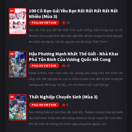
100 Cô Bạn Gái Yêu Bạn Rất Rất Rất Rất Rất
#7
Nhiều (Mùa 3)
10
FULL HD VIETSUB
Sau khi trải qua 100 lần thất tình suốt những năm trung học cơ sở,
Rentaro Aijo quyết định đến một ngôi đền để cầu mong tìm được bạn gái
khi bước vào cấp ba. Lời cầu nguyện của cậu được Thần Tình Y ...
Hậu Phương Mạnh Nhất Thế Giới - Nhà Khai
#8
Phá Tân Binh Của Vương Quốc Mê Cung
10
FULL HD VIETSUB
Atobe Arihito, một nhân viên văn phòng luôn cống hiến hết mình cho
công việc, bất ngờ gặp tai nạn và được chuyển sinh đến dị giới mang tên
Vương quốc Mê Cung. Tại đây, anh trở thành một mạo hiểm gi ...
Thất Nghiệp Chuyển Sinh (Mùa 3)
#9
5
FULL HD VIETSUB
Sau những biến cố làm thay đổi cuộc đời, Rudeus Greyrat tiếp tục bước
vào một hành trình mới để trưởng thành cả về sức mạnh lẫn tinh thần.
Khi đối mặt với những thử thách ngày càng khắc nghiệt, anh ...