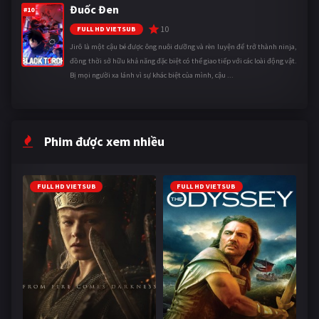
Đuốc Đen
#10
10
FULL HD VIETSUB
Jirô là một cậu bé được ông nuôi dưỡng và rèn luyện để trở thành ninja,
đồng thời sở hữu khả năng đặc biệt có thể giao tiếp với các loài động vật.
Bị mọi người xa lánh vì sự khác biệt của mình, cậu ...
Phim được xem nhiều
FULL HD VIETSUB
FULL HD VIETSUB