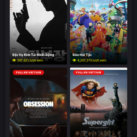
Đặc Vụ Kim Tái Khởi Động
Đảo Hải Tặc
597,621 lượt xem
4,207,375 lượt xem
FULL HD VIETSUB
FULL HD VIETSUB