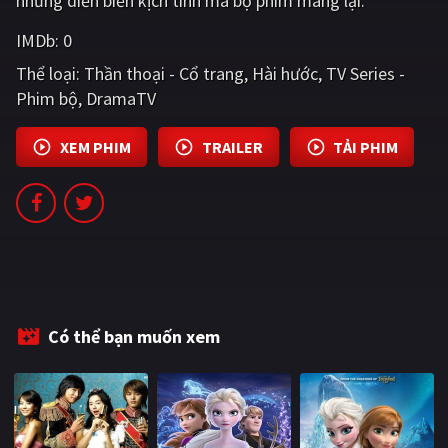
những diễn biến kịch tính mà bộ phim mang lại.
PHIM MỚI
IMDb:
0
PHIM BỘ
Thể loại:
Thần thoại - Cổ trang
Hài hước
TV Series -
Phim bộ
DramaTV
PHIM LẺ
PHIM CHIẾU RẠP
XEM PHIM
TRAILER
TẢI PHIM
TUYỂN TẬP PHIM
BLOG
Có thể bạn muốn xem