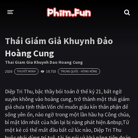
THỂ LOẠI
Thái Giám Giả Khuynh Đảo
Thần thoại - Cổ trang
Hành động
Hoàng Cung
Tâm lý
Chiến tranh
Thai Giam Gia Khuynh Dao Hoang Cung
2026
19,703
THUYẾT MINH
TRUNG QUỐC - HỒNG KÔNG
Võ thuật - Kiếm hiệp
Nhạc kịch
Kinh dị
Tội phạm - Hình sự
Diệp Tri Thu, bậc thầy bói toán ở thế kỷ 21, bất ngờ
xuyên không vào hoàng cung, trở thành một thái giám
Phiêu lưu
Hài hước
giả chưa tịnh thân.Vốn chỉ muốn giấu kín thân phận để
Viễn tưởng
Khoa học - Tài liệu
sống yên ổn, nào ngờ trong một lần hầu hạ Công chúa,
bí mật lớn nhất của hắn lại bị nàng phát hiện.&nbsp;Từ
Hoạt hình
Thể thao
một kẻ có thể mất đầu bất cứ lúc nào, Diệp Tri Thu
Tình cảm - Lãng mạn
Kỳ ảo
buộc phải dùng trí tuệ, tài ăn nói và khả năng tiên đoán