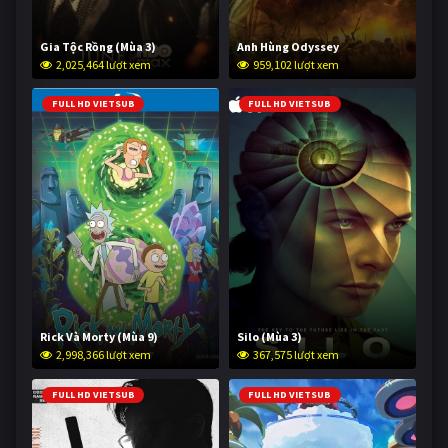
Gia Tộc Rồng (Mùa 3)
Anh Hùng Odyssey
2,025,464 lượt xem
959,102 lượt xem
FULL HD VIETSUB
FULL HD VIETSUB
Rick Và Morty (Mùa 9)
Silo (Mùa 3)
2,998,366 lượt xem
367,575 lượt xem
FULL HD VIETSUB
FULL HD VIETSUB