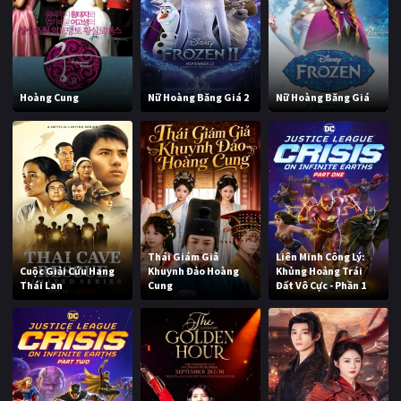
Hoàng Cung
Nữ Hoàng Băng Giá 2
Nữ Hoàng Băng Giá
Thái Giám Giả
Liên Minh Công Lý:
Cuộc Giải Cứu Hang
Khuynh Đảo Hoàng
Khủng Hoảng Trái
Thái Lan
Cung
Đất Vô Cực - Phần 1