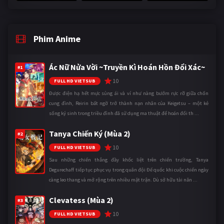
Phim Anime
Ác Nữ Nửa Vời ~Truyền Kì Hoán Hồn Đổi Xác~
#1
10
FULL HD VIETSUB
Được điện hạ hết mực sủng ái và ví như nàng bướm rực rỡ giữa chốn
cung đình, Reirin bất ngờ trở thành nạn nhân của Keigetsu – một kẻ
sống ký sinh trong triều đình đã sử dụng ma thuật để hoán đổi th ...
Tanya Chiến Ký (Mùa 2)
#2
10
FULL HD VIETSUB
Sau những chiến thắng đầy khốc liệt trên chiến trường, Tanya
Degurechaff tiếp tục phục vụ trong quân đội Đế quốc khi cuộc chiến ngày
càng leo thang và mở rộng trên nhiều mặt trận. Dù sở hữu tài năn ...
Clevatess (Mùa 2)
#3
10
FULL HD VIETSUB