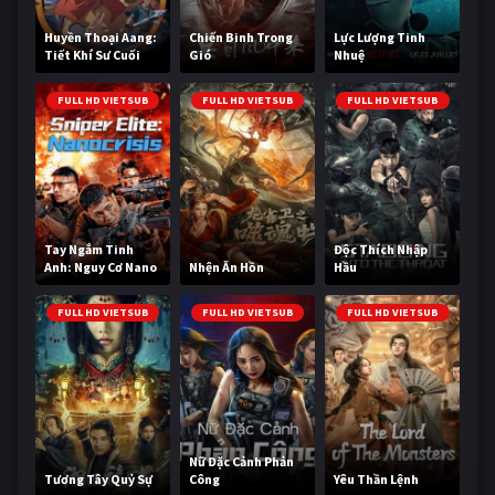
Huyền Thoại Aang:
Chiến Binh Trong
Lực Lượng Tinh
Tiết Khí Sư Cuối
Gió
Nhuệ
Cùng
FULL HD VIETSUB
FULL HD VIETSUB
FULL HD VIETSUB
Tay Ngắm Tinh
Độc Thích Nhập
Anh: Nguy Cơ Nano
Nhện Ăn Hồn
Hầu
FULL HD VIETSUB
FULL HD VIETSUB
FULL HD VIETSUB
Nữ Đặc Cảnh Phản
Tương Tây Quỷ Sự
Công
Yêu Thần Lệnh