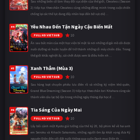
Sau những biến cố làm thay đổi cục diện của thế giới, Clevatess (Season
2) tiếp tục theo chân Clevatess cùng những đồng minh trong cuộc chiến
chống lại các thế lực đang đẩy nhân loại đến bờ vực diệ ...
Yêu Nhau Đến Tận Ngày Cậu Biến Mất
#4
10
FULL HD VIETSUB
Ẩn sau bức màn của một học viện bí mật là nơi những cô gái mồ côi được
nuôi dưỡng và huấn luyện để trở thành những cỗ máy chiến đấu. Trong
thế giới khắc nghiệt ấy, cái chết được xem là điều hiển nh ...
Xanh Thẳm (Mùa 3)
#5
10
FULL HD VIETSUB
Sau hàng loạt chuyến phiêu lưu điên rồ và những kỷ niệm khó quên,
Grand Blue Dreaming (Season 3) tiếp tục theo chân Iori Kitahara cùng các
thành viên câu lạc bộ lặn trong những ngày tháng đại học đ ...
Tia Sáng Của Ngày Mai
#6
10
FULL HD VIETSUB
Lấy bối cảnh một Kyoto giả tưởng của thế kỷ 20, bộ phim kể về hai anh
em Seiroku và Kihachi Sakamoto, những người ôm ấp khát vọng đưa Kỷ
nguyên Điện đến với đất nước thông qua cuốn Danh mục Điện th ...