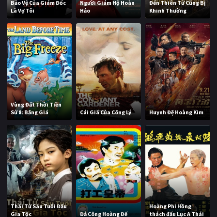
Bảo Vệ Của Giám Đốc
Người Giám Hộ Hoàn
Đến Thiên Tử Cũng Bị
Là Vợ Tôi
Hảo
Khinh Thường
Vùng Đất Thời Tiền
Sử 8: Băng Giá
Cái Giá Của Công Lý
Huynh Đệ Hoàng Kim
Thái Tử Sáu Tuổi Đấu
Hoàng Phi Hồng
Gia Tộc
Đả Công Hoàng Đế
thách đấu Lục A Thái