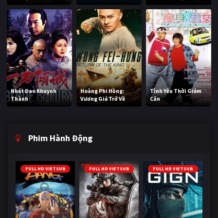
Nhất Đao Khuynh
Hoàng Phi Hồng:
Tình Yêu Thời Giảm
Thành
Vương Giả Trở Về
Cân
Phim Hành Động
FULL HD VIETSUB
FULL HD VIETSUB
FULL HD VIETSUB