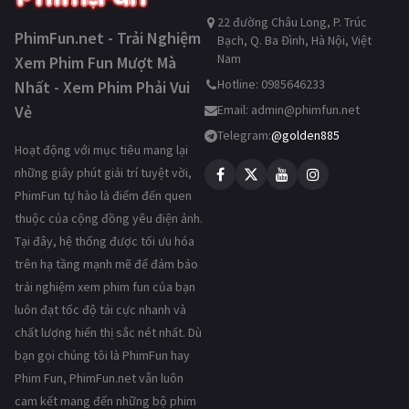
22 đường Châu Long, P. Trúc
PhimFun.net - Trải Nghiệm
Bạch, Q. Ba Đình, Hà Nội, Việt
Nam
Xem Phim Fun Mượt Mà
Hotline: 0985646233
Nhất - Xem Phim Phải Vui
Vẻ
Email:
admin@phimfun.net
Telegram:
@golden885
Hoạt động với mục tiêu mang lại
những giây phút giải trí tuyệt vời,
PhimFun tự hào là điểm đến quen
thuộc của cộng đồng yêu điện ảnh.
Tại đây, hệ thống được tối ưu hóa
trên hạ tầng mạnh mẽ để đảm bảo
trải nghiệm xem phim fun của bạn
luôn đạt tốc độ tải cực nhanh và
chất lượng hiển thị sắc nét nhất. Dù
bạn gọi chúng tôi là PhimFun hay
Phim Fun, PhimFun.net vẫn luôn
cam kết mang đến những bộ phim