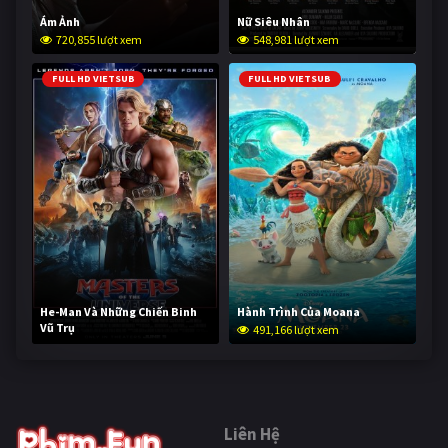
Ám Ảnh
Nữ Siêu Nhân
720,855 lượt xem
548,981 lượt xem
FULL HD VIETSUB
FULL HD VIETSUB
He-Man Và Những Chiến Binh
Hành Trình Của Moana
Vũ Trụ
491,166 lượt xem
240,009 lượt xem
Liên Hệ