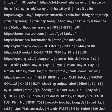
|
https://mm88.center/
|
https://2ok9.com/
|
nhà cái uy tín
|
nhà cái uy
tín
|
nhà cái uy tín
|
nhà cái uy tín
|
nhà cái uy tín
|
nhà cái uy tín
|
https://daga88.my/
|
https://xhamsterlive.radio.fm/
|
bóng đá trực tiếp
|
trực tiếp bóng đá
|
trực tiếp bóng đá hôm nay
|
ca khia
|
tỷ lệ kèo nhà
cái
|
90phut
|
thapcam
|
gavang
|
u888
|
SHBET
|
fly88
|
https://keonhacaitop.com/
|
https://go88.tokyo/
|
https://keonhacai.international/
|
https://phimhayok.tv/
|
https://phimhayok.co/
|
RR88
|
Hitclub
|
789Club
|
ck444
|
GG88
|
https://ok9.works/
|
NOHU
|
TT88
|
789P
|
qh88
|
rr88
|
J88
|
https://gavangtv.llc/
|
luongsontv
|
sunwin
|
hitclub
|
kèo nhà cái
|
AE888 Đăng Nhập
|
Hay88
|
Hay88
|
Hay88
|
Hay88
|
Hay88
|
Hay88
|
hitclub
|
https://mm88.tax/
|
sunwin
|
https://icm88.com/
|
sunwin
|
https://aukuwin.com/
|
GG88
|
RR88
|
shbet
|
XX88
|
Hitclub
|
NHATVIP
|
GOAL123
|
KING88
|
8DAY
|
shbet
|
grandpashabet
|
86bet
|
o8
|
rr88
|
uy88
|
onbet
|
https://go8f.design/
|
alo789
|
KJC
|
FLY88
|
hay.win
|
QS88
|
O8
|
go88
|
Socolive
|
CakhiaTV
|
https://go88play.site
|
CM88
|
8US
|
Phim Moi
|
TD88
|
TD88
|
xoilactv trực tiếp bóng đá
|
8x bet
|
kjc
|
xx88
|
https://taisunwin.dev
|
Hitclub
|
FABET
|
BIG88
|
Kubet
|
789 club
|