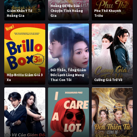
Hoàng Đế Yêu Dấu :
Giám Khảo Y Tế
Chuyện Tình Hoàng
Phu Thê Khuynh
Hoàng Gia
Gia
Triều
Đổi Thân, Tổng Giám
Hộp Brillo Giảm Giá 3
Đốc Lạnh Lùng Mang
Xu
Thai Con Tôi
Cường Giả Trở Về