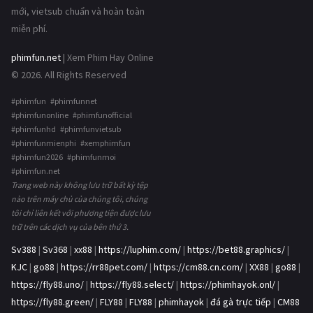
mới, vietsub chuẩn và hoàn toàn
miễn phí.
phimfun.net
| Xem Phim Hay Online
© 2026. All Rights Reserved
#phimfun #phimfunnet
#phimfunonline #phimfunofficial
#phimfunhd #phimfunvietsub
#phimfunmienphi #xemphimfun
#phimfun2026 #phimfunmoi
#phimfun.net
Trang web này không lưu trữ bất kỳ tệp
nào trên máy chủ của chúng tôi, chúng
tôi chỉ liên kết với phương tiện được lưu
trữ trên các dịch vụ của bên thứ 3.
Sv388
|
Sv368
|
xx88
|
https://luphim.com/
|
https://bet88.graphics/
|
KJC
|
go88
|
https://rr88pet.com/
|
https://cm88.cn.com/
|
XX88
|
go88
|
https://fly88.uno/
|
https://fly88.select/
|
https://phimhayok.onl/
|
https://fly88.green/
|
FLY88
|
FLY88
|
phimhayok
|
đá gà trực tiếp
|
CM88