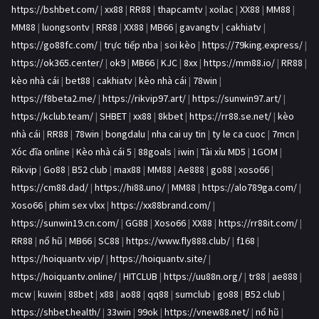
https://bshbet.com/
|
xx88
|
RR88
|
thapcamtv
|
xoilac
|
XX88
|
MM88
|
MM88
|
luongsontv
|
RR88
|
XX88
|
MB66
|
gavangtv
|
cakhiatv
|
https://go88fc.com/
|
trực tiếp nba
|
soi kèo
|
https://79king.express/
|
https://ok365.center/
|
ok9
|
MB66
|
KJC
|
8xx
|
https://mm88.io/
|
RR88
|
kèo nhà cái
|
bet88
|
cakhiatv
|
kèo nhà cái
|
78win
|
https://f8beta2.me/
|
https://rikvip97.art/
|
https://sunwin97.art/
|
https://kclub.team/
|
SHBET
|
xx88
|
8kbet
|
https://rr88.se.net/
|
kèo
nhà cái
|
RR88
|
78win
|
bongdalu
|
nha cai uy tin
|
ty le ca cuoc
|
7mcn
|
Xóc đĩa online
|
Kèo nhà cái 5
|
88goals
|
iwin
|
Tài xỉu MD5
|
1GOM
|
Rikvip
|
Go88
|
B52 club
|
max88
|
MM88
|
Ae888
|
go88
|
xoso66
|
https://cm88.dad/
|
https://hi88.uno/
|
MM88
|
https://alo789ga.com/
|
Xoso66
|
phim sex vlxx
|
https://xx88brand.com/
|
https://sunwin19.cn.com/
|
GG88
|
Xoso66
|
XX88
|
https://rr88it.com/
|
RR88
|
nổ hũ
|
MB66
|
SC88
|
https://www.fly888.club/
|
f168
|
https://hoiquantv.vip/
|
https://hoiquantv.site/
|
https://hoiquantv.online/
|
HITCLUB
|
https://uu88n.org/
|
tr88
|
ae888
|
mcw
|
kuwin
|
88bet
|
x88
|
ao88
|
qq88
|
sumclub
|
go88
|
B52 club
|
https://shbet.health/
|
33win
|
99ok
|
https://vnew88.net/
|
nổ hũ
|