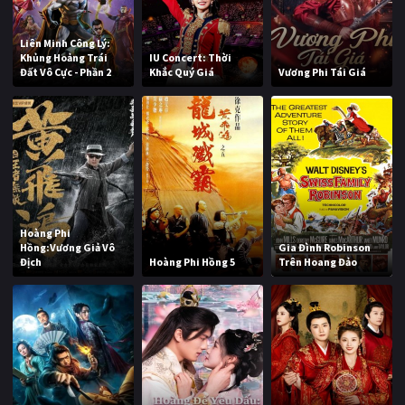
Liên Minh Công Lý:
Khủng Hoảng Trái
IU Concert: Thời
Đất Vô Cực - Phần 2
Khắc Quý Giá
Vương Phi Tái Giá
Hoàng Phi
Hồng:Vương Giả Vô
Gia Đình Robinson
Địch
Hoàng Phi Hồng 5
Trên Hoang Đảo