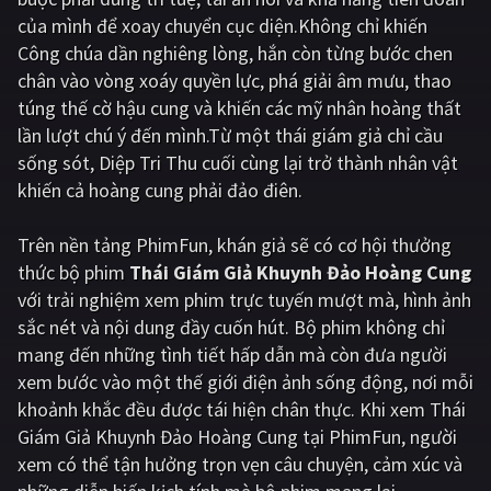
của mình để xoay chuyển cục diện.Không chỉ khiến
Giật gân
Gia đình
Công chúa dần nghiêng lòng, hắn còn từng bước chen
chân vào vòng xoáy quyền lực, phá giải âm mưu, thao
Bí ẩn
Lịch sử
túng thế cờ hậu cung và khiến các mỹ nhân hoàng thất
Viễn Tây
Tiểu sử
lần lượt chú ý đến mình.Từ một thái giám giả chỉ cầu
sống sót, Diệp Tri Thu cuối cùng lại trở thành nhân vật
GameShow
DramaTV
khiến cả hoàng cung phải đảo điên.
QUỐC GIA
Trên nền tảng
PhimFun
, khán giả sẽ có cơ hội thưởng
thức bộ phim
Thái Giám Giả Khuynh Đảo Hoàng Cung
Âu - Mỹ
Trung Quốc - Hồng Kông
với trải nghiệm xem phim trực tuyến mượt mà, hình ảnh
Hàn Quốc
Nhật Bản
sắc nét và nội dung đầy cuốn hút. Bộ phim không chỉ
mang đến những tình tiết hấp dẫn mà còn đưa người
Ấn Độ
Việt Nam
xem bước vào một thế giới điện ảnh sống động, nơi mỗi
Tổng hợp
khoảnh khắc đều được tái hiện chân thực. Khi xem Thái
Giám Giả Khuynh Đảo Hoàng Cung tại PhimFun, người
xem có thể tận hưởng trọn vẹn câu chuyện, cảm xúc và
CẬP NHẬT