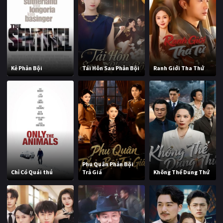
Kẻ Phản Bội
Tái Hôn Sau Phản Bội
Ranh Giới Tha Thứ
Phu Quân Phản Bội
Chỉ Có Quái thú
Trả Giá
Không Thể Dung Thứ