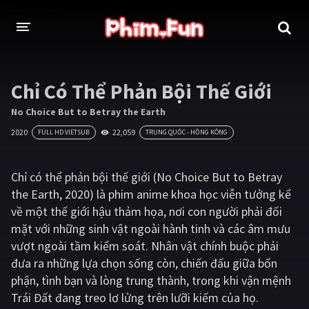
THỂ LOẠI
Chỉ Có Thể Phản Bội Thế Giới
Thần thoại - Cổ trang
Hành động
No Choice But to Betray the Earth
2020
22,059
FULL HD VIETSUB
TRUNG QUỐC - HỒNG KÔNG
Tâm lý
Chiến tranh
Võ thuật - Kiếm hiệp
Nhạc kịch
Chỉ có thể phản bội thế giới (No Choice But to Betray
the Earth, 2020) là phim anime khoa học viễn tưởng kể
Kinh dị
Tội phạm - Hình sự
về một thế giới hậu thảm họa, nơi con người phải đối
Phiêu lưu
Hài hước
mặt với những sinh vật ngoài hành tinh và các âm mưu
vượt ngoài tầm kiểm soát. Nhân vật chính buộc phải
Viễn tưởng
Khoa học - Tài liệu
đưa ra những lựa chọn sống còn, chiến đấu giữa bổn
Hoạt hình
Thể thao
phận, tình bạn và lòng trung thành, trong khi vận mệnh
Trái Đất đang treo lơ lửng trên lưỡi kiếm của họ.
Tình cảm - Lãng mạn
Kỳ ảo