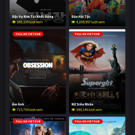
Đặc Vụ Kim Tái Khởi Động
Đảo Hải Tặc
593,139 lượt xem
4,200,957 lượt xem
FULL HD VIETSUB
FULL HD VIETSUB
Ám Ảnh
Nữ Siêu Nhân
715,759 lượt xem
544,146 lượt xem
FULL HD VIETSUB
FULL HD VIETSUB