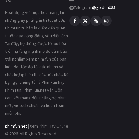
Telegram:
@golden885
Hoạt động với mục tiêu mang lại
những giây phút giải trí tuyệt vời,
PhimFun tự hào là điểm đến quen
thuộc của cộng đồng yêu điện ảnh.
Tại đây, hệ thống được tối ưu hóa
trên hạ tầng mạnh mẽ để đảm bảo
trải nghiệm xem phim fun của bạn
luôn đạt tốc độ tải cực nhanh và
chất lượng hiển thị sắc nét nhất. Dù
bạn gọi chúng tôi là PhimFun hay
Phim Fun, PhimFun.net vẫn luôn
cam kết mang đến những bộ phim
mới, vietsub chuẩn và hoàn toàn
miễn phí.
phimfun.net
| Xem Phim Hay Online
© 2026. All Rights Reserved