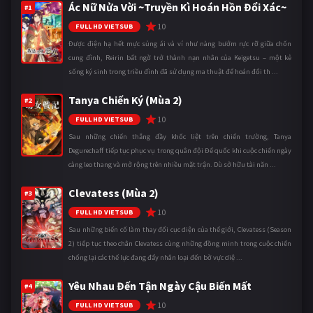
Ác Nữ Nửa Vời ~Truyền Kì Hoán Hồn Đổi Xác~
#1
10
FULL HD VIETSUB
Được điện hạ hết mực sủng ái và ví như nàng bướm rực rỡ giữa chốn
cung đình, Reirin bất ngờ trở thành nạn nhân của Keigetsu – một kẻ
sống ký sinh trong triều đình đã sử dụng ma thuật để hoán đổi th ...
Tanya Chiến Ký (Mùa 2)
#2
10
FULL HD VIETSUB
Sau những chiến thắng đầy khốc liệt trên chiến trường, Tanya
Degurechaff tiếp tục phục vụ trong quân đội Đế quốc khi cuộc chiến ngày
càng leo thang và mở rộng trên nhiều mặt trận. Dù sở hữu tài năn ...
Clevatess (Mùa 2)
#3
10
FULL HD VIETSUB
Sau những biến cố làm thay đổi cục diện của thế giới, Clevatess (Season
2) tiếp tục theo chân Clevatess cùng những đồng minh trong cuộc chiến
chống lại các thế lực đang đẩy nhân loại đến bờ vực diệ ...
Yêu Nhau Đến Tận Ngày Cậu Biến Mất
#4
10
FULL HD VIETSUB