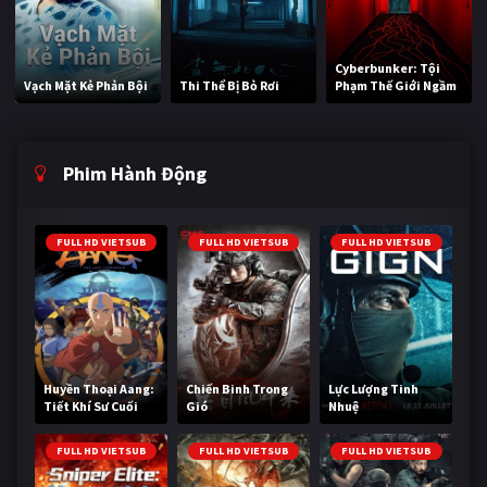
Cyberbunker: Tội
Vạch Mặt Kẻ Phản Bội
Thi Thể Bị Bỏ Rơi
Phạm Thế Giới Ngầm
Phim Hành Động
FULL HD VIETSUB
FULL HD VIETSUB
FULL HD VIETSUB
Huyền Thoại Aang:
Chiến Binh Trong
Lực Lượng Tinh
Tiết Khí Sư Cuối
Gió
Nhuệ
Cùng
FULL HD VIETSUB
FULL HD VIETSUB
FULL HD VIETSUB