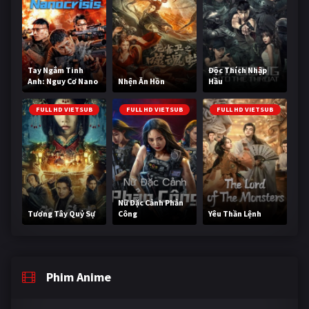
Tay Ngắm Tinh
Độc Thích Nhập
Anh: Nguy Cơ Nano
Nhện Ăn Hồn
Hầu
FULL HD VIETSUB
FULL HD VIETSUB
FULL HD VIETSUB
Nữ Đặc Cảnh Phản
Tương Tây Quỷ Sự
Công
Yêu Thần Lệnh
Phim Anime