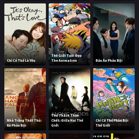
Thế Giới Tươi Đẹp
Chỉ Có Thể Là Yêu
The Animation
Bản Án Phản Bội
Thử Thách Thần
Nhà Trắng Thất Thủ:
Chết: Giữa Hai Thế
Chỉ Có Thể Phản Bội
Kẻ Phản Bội
Giới
Thế Giới