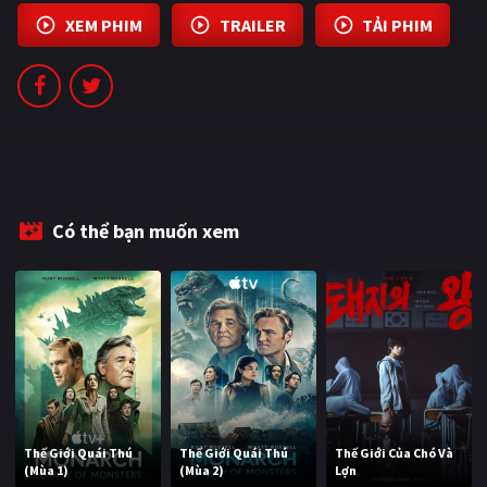
PHIM MỚI
XEM PHIM
TRAILER
TẢI PHIM
PHIM BỘ
PHIM LẺ
PHIM CHIẾU RẠP
TUYỂN TẬP PHIM
Có thể bạn muốn xem
BLOG
Thế Giới Quái Thú
Thế Giới Quái Thú
Thế Giới Của Chó Và
(Mùa 1)
(Mùa 2)
Lợn