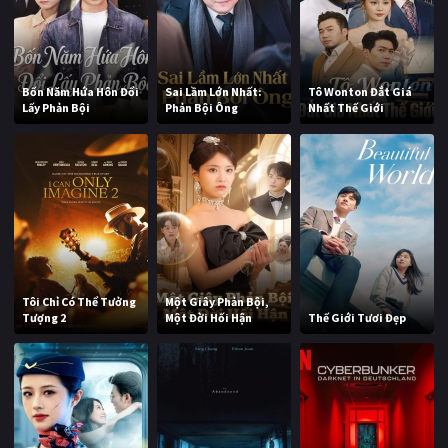
Bốn Năm Hứa Hôn Đổi
Sai Lầm Lớn Nhất:
Tô Wonton Đắt Giá
Lấy Phản Bội
Phản Bội Ông
Nhất Thế Giới
Tôi Chỉ Có Thể Tưởng
Một Giây Phản Bội,
Tượng 2
Một Đời Hối Hận
Thế Giới Tươi Đẹp