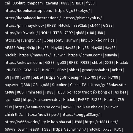
cái
|
90phut
|
thapcam
|
gavang
|
u888
|
SHBET
|
fly88
|
https://keonhacaitop.com/
|
https://go88.tokyo/
|
https://keonhacai.international/
|
https://phimhayok.tv/
|
https://phimhayok.co/
|
RR88
|
Hitclub
|
789Club
|
ck444
|
GG88
|
https://ok9.works/
|
NOHU
|
TT88
|
789P
|
qh88
|
rr88
|
J88
|
https://gavangtv.llc/
|
luongsontv
|
sunwin
|
hitclub
|
kèo nhà cái
|
AE888 Đăng Nhập
|
Hay88
|
Hay88
|
Hay88
|
Hay88
|
Hay88
|
Hay88
|
hitclub
|
https://mm88.tax/
|
sunwin
|
https://icm88.com/
|
sunwin
|
https://aukuwin.com/
|
GG88
|
go88
|
RR88
|
RR88
|
shbet
|
XX88
|
Hitclub
|
NHATVIP
|
GOAL123
|
KING88
|
8DAY
|
shbet
|
grandpashabet
|
86bet
|
o8
|
rr88
|
uy88
|
onbet
|
https://go8f.design/
|
alo789
|
KJC
|
FLY88
|
hay.win
|
QS88
|
O8
|
go88
|
Socolive
|
CakhiaTV
|
https://go88play.site
|
CM88
|
8US
|
Phim Moi
|
TD88
|
TD88
|
xoilactv trực tiếp bóng đá
|
8x bet
|
kjc
|
xx88
|
https://taisunwin.dev
|
Hitclub
|
FABET
|
BIG88
|
Kubet
|
789
club
|
https://ee88-app.sa.com/
|
new88
|
soi keo nha cai
|
Sunwin
chính thức
|
https://new88.pet/
|
https://tongga88.my/
|
https://s666.works/
|
ty le keo nha cai
|
UY88
|
https://tt8811.net/
|
68win
|
68win
|
ea88
|
TG88
|
https://sunwin3.nl/
|
hitclub
|
XX88
|
KJC
|