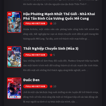
khi bước vào cấp ba. Lời cầu nguyện của cậu được Thần Tình Y ...
Hậu Phương Mạnh Nhất Thế Giới - Nhà Khai
#8
Phá Tân Binh Của Vương Quốc Mê Cung
10
FULL HD VIETSUB
Atobe Arihito, một nhân viên văn phòng luôn cống hiến hết mình cho
công việc, bất ngờ gặp tai nạn và được chuyển sinh đến dị giới mang tên
Vương quốc Mê Cung. Tại đây, anh trở thành một mạo hiểm gi ...
Thất Nghiệp Chuyển Sinh (Mùa 3)
#9
5
FULL HD VIETSUB
Sau những biến cố làm thay đổi cuộc đời, Rudeus Greyrat tiếp tục bước
vào một hành trình mới để trưởng thành cả về sức mạnh lẫn tinh thần.
Khi đối mặt với những thử thách ngày càng khắc nghiệt, anh ...
Đuốc Đen
#10
10
FULL HD VIETSUB
Jirô là một cậu bé được ông nuôi dưỡng và rèn luyện để trở thành ninja,
đồng thời sở hữu khả năng đặc biệt có thể giao tiếp với các loài động vật.
Bị mọi người xa lánh vì sự khác biệt của mình, cậu ...