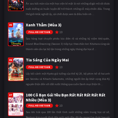
Ẩn sau bức màn của một học viện bí mật là nơi những cô gái mồ côi được
nuôi dưỡng và huấn luyện để trở thành những cỗ máy chiến đấu. Trong
thế giới khắc nghiệt ấy, cái chết được xem là điều hiển nh ...
Xanh Thẳm (Mùa 3)
#5
10
FULL HD VIETSUB
Sau hàng loạt chuyến phiêu lưu điên rồ và những kỷ niệm khó quên,
Grand Blue Dreaming (Season 3) tiếp tục theo chân Iori Kitahara cùng các
thành viên câu lạc bộ lặn trong những ngày tháng đại học đ ...
Tia Sáng Của Ngày Mai
#6
10
FULL HD VIETSUB
Lấy bối cảnh một Kyoto giả tưởng của thế kỷ 20, bộ phim kể về hai anh
em Seiroku và Kihachi Sakamoto, những người ôm ấp khát vọng đưa Kỷ
nguyên Điện đến với đất nước thông qua cuốn Danh mục Điện th ...
100 Cô Bạn Gái Yêu Bạn Rất Rất Rất Rất Rất
#7
Nhiều (Mùa 3)
10
FULL HD VIETSUB
Sau khi trải qua 100 lần thất tình suốt những năm trung học cơ sở,
Rentaro Aijo quyết định đến một ngôi đền để cầu mong tìm được bạn gái