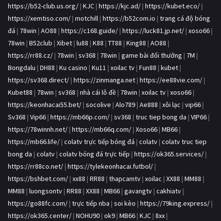
https://b52-club.us.org/
|
KJC
|
https://kjc.ad/
|
https://kubet.eco/
|
https://xemtiso.com/
|
motchill
|
https://b52com.io
|
trang cá độ bóng
đá
|
78win
|
AO88
|
https://c168.guide/
|
https://luck81.jp.net/
|
xoso66
|
78win
|
B52club
|
Xibet
|
lu88
|
K88
|
TT88
|
King88
|
AO88
|
https://rr88.cz/
|
78win
|
sv368
|
78win
|
game bài đổi thưởng
|
7M
|
Bongdalu
|
DH88
|
Ku casino
|
Ku11
|
xoilac tv
|
Fun88
|
kubet
|
https://sv368.direct/
|
https://zinmanga.net
|
https://ee88vie.com/
|
Kubet88
|
78win
|
sv368
|
nhà cái lô đề
|
78win
|
xoilac tv
|
xoso66
|
https://keonhacai55.bet/
|
socolive
|
Alo789
|
Ae888
|
xôi lạc
|
vip66
|
Sv368
|
Vip66
|
https://mb66p.com/
|
sv368
|
truc tiep bong da
|
VIP66
|
https://78winnh.net/
|
https://mb66q.com/
|
Xoso66
|
MB66
|
https://mb66.life/
|
colatv trực tiếp bóng đá
|
colatv
|
colatv truc tiep
bong da
|
colatv
|
colatv bóng đá trực tiếp
|
https://ok365.services/
|
https://rr88co.net/
|
https://tylekeonhacai.futbol/
|
https://bshbet.com/
|
xx88
|
RR88
|
thapcamtv
|
xoilac
|
XX88
|
MM88
|
MM88
|
luongsontv
|
RR88
|
XX88
|
MB66
|
gavangtv
|
cakhiatv
|
https://go88fc.com/
|
trực tiếp nba
|
soi kèo
|
https://79king.express/
|
https://ok365.center/
|
NOHU90
|
ok9
|
MB66
|
KJC
|
8xx
|