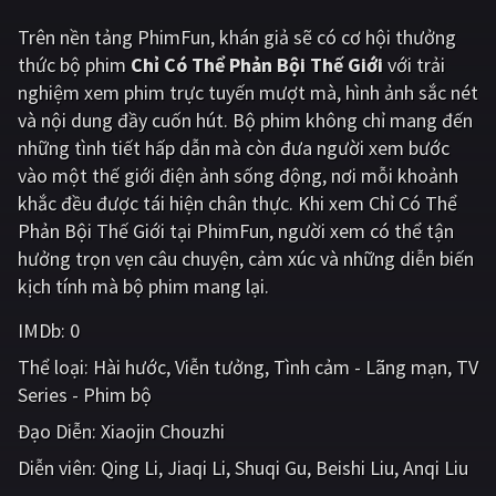
Trên nền tảng
PhimFun
, khán giả sẽ có cơ hội thưởng
Giật gân
Gia đình
thức bộ phim
Chỉ Có Thể Phản Bội Thế Giới
với trải
Bí ẩn
Lịch sử
nghiệm xem phim trực tuyến mượt mà, hình ảnh sắc nét
và nội dung đầy cuốn hút. Bộ phim không chỉ mang đến
Viễn Tây
Tiểu sử
những tình tiết hấp dẫn mà còn đưa người xem bước
GameShow
DramaTV
vào một thế giới điện ảnh sống động, nơi mỗi khoảnh
khắc đều được tái hiện chân thực. Khi xem Chỉ Có Thể
QUỐC GIA
Phản Bội Thế Giới tại PhimFun, người xem có thể tận
hưởng trọn vẹn câu chuyện, cảm xúc và những diễn biến
Âu - Mỹ
Trung Quốc - Hồng Kông
kịch tính mà bộ phim mang lại.
Hàn Quốc
Nhật Bản
IMDb:
0
Thể loại:
Hài hước
Viễn tưởng
Tình cảm - Lãng mạn
TV
Ấn Độ
Việt Nam
Series - Phim bộ
Tổng hợp
Đạo Diễn:
Xiaojin Chouzhi
Diễn viên:
Qing Li
Jiaqi Li
Shuqi Gu
Beishi Liu
Anqi Liu
CẬP NHẬT