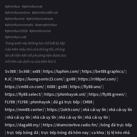
#phimfun #phimfunnet
#phimfunonline #phimfunofficial
#phimfunhd #phimfunvietsub
#phimfunmienphi #xemphimfun
#phimfun2026 #phimfunmoi
#phimfun.net
Trang web này không lưu trữ bất kỳ tệp
nào trên máy chủ của chúng tôi, chúng
tôi chỉ liên kết với phương tiện được lưu
trữ trên các dịch vụ của bên thứ 3.
Sv388
|
Sv368
|
xx88
|
https://luphim.com/
|
https://bet88.graphics/
|
KJC
|
https://luongsontv23.com/
|
go88
|
https://rr88pet.com/
|
https://cm88.cn.com/
|
XX88
|
go88
|
https://fly88.uno/
|
https://fly88.select/
|
https://phimhayok.onl/
|
https://fly88.green/
|
FLY88
|
FLY88
|
phimhayok
|
đá gà trực tiếp
|
CM88
|
https://mm88.center/
|
https://2ok9.com/
|
nhà cái uy tín
|
nhà cái uy tín
|
nhà cái uy tín
|
nhà cái uy tín
|
nhà cái uy tín
|
nhà cái uy tín
|
https://daga88.my/
|
https://xhamsterlive.radio.fm/
|
bóng đá trực tiếp
|
trực tiếp bóng đá
|
trực tiếp bóng đá hôm nay
|
ca khia
|
tỷ lệ kèo nhà