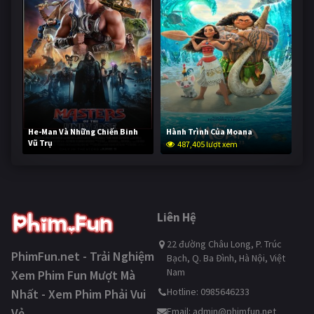
He-Man Và Những Chiến Binh
Hành Trình Của Moana
Vũ Trụ
487,405 lượt xem
235,919 lượt xem
Liên Hệ
22 đường Châu Long, P. Trúc
PhimFun.net - Trải Nghiệm
Bạch, Q. Ba Đình, Hà Nội, Việt
Nam
Xem Phim Fun Mượt Mà
Hotline: 0985646233
Nhất - Xem Phim Phải Vui
Vẻ
Email:
admin@phimfun.net