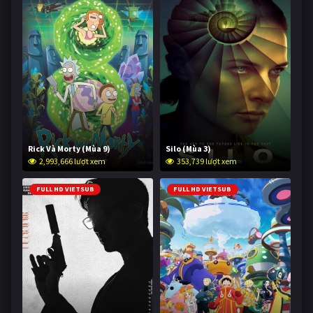
Rick Và Morty (Mùa 9)
Silo (Mùa 3)
2,993,666 lượt xem
353,739 lượt xem
FULL HD VIETSUB
FULL HD VIETSUB