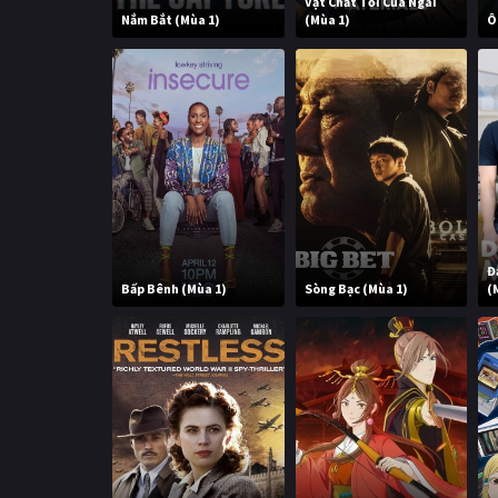
Vật Chất Tối Của Ngài
Nắm Bắt (Mùa 1)
(Mùa 1)
Ô
Đ
Bấp Bênh (Mùa 1)
Sòng Bạc (Mùa 1)
(