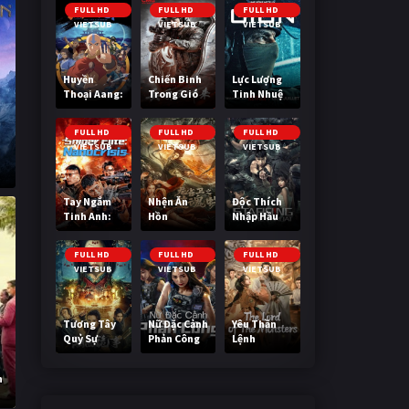
FULL HD
FULL HD
FULL HD
VIETSUB
VIETSUB
VIETSUB
Huyền
Chiến Binh
Lực Lượng
Thoại Aang:
Trong Gió
Tinh Nhuệ
Tiết Khí Sư
Cuối Cùng
FULL HD
FULL HD
FULL HD
VIETSUB
VIETSUB
VIETSUB
Tay Ngắm
Nhện Ăn
Độc Thích
Tinh Anh:
Hồn
Nhập Hầu
Nguy Cơ
Nano
FULL HD
FULL HD
FULL HD
VIETSUB
VIETSUB
VIETSUB
Tương Tây
Nữ Đặc Cảnh
Yêu Thần
Quỷ Sự
Phản Công
Lệnh
n