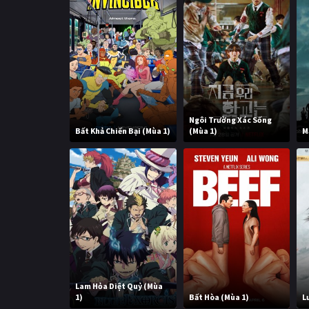
Ngôi Trường Xác Sống
Bất Khả Chiến Bại (Mùa 1)
(Mùa 1)
M
Lam Hỏa Diệt Quỷ (Mùa
1)
Bất Hòa (Mùa 1)
L