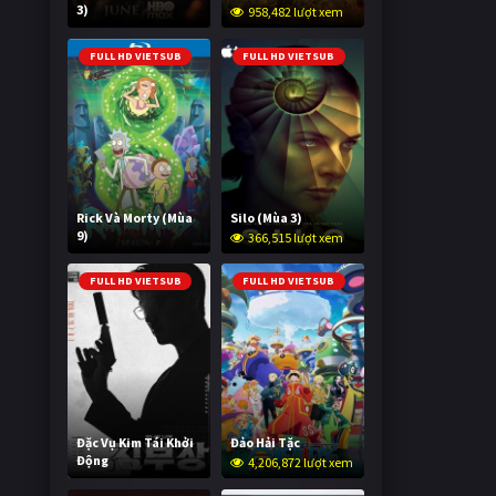
3)
958,482 lượt xem
2,024,665 lượt xem
FULL HD VIETSUB
FULL HD VIETSUB
Rick Và Morty (Mùa
Silo (Mùa 3)
9)
366,515 lượt xem
2,997,943 lượt xem
FULL HD VIETSUB
FULL HD VIETSUB
Đặc Vụ Kim Tái Khởi
Đảo Hải Tặc
Động
4,206,872 lượt xem
597,230 lượt xem