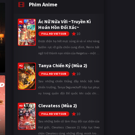
Phim Anime
Ác Nữ Nửa Vời ~Truyền Kì
#1
Hoán Hồn Đổi Xác~
10
FULL HD VIETSUB
Được điện hạ hết mực sủng ái và ví như nàng
bướm rực rỡ giữa chốn cung đình, Reirin bất
ngờ trở thành nạn nhân của Keigetsu – một kẻ
sống ký sinh trong triều đình đã sử dụng ma
Tanya Chiến Ký (Mùa 2)
thuật để hoán đổi th ...
#2
10
FULL HD VIETSUB
Sau những chiến thắng đầy khốc liệt trên
chiến trường, Tanya Degurechaff tiếp tục phục
vụ trong quân đội Đế quốc khi cuộc chiến
ngày càng leo thang và mở rộng trên nhiều
Clevatess (Mùa 2)
mặt trận. Dù sở hữu tài năn ...
#3
10
FULL HD VIETSUB
Sau những biến cố làm thay đổi cục diện của
thế giới, Clevatess (Season 2) tiếp tục theo
chân Clevatess cùng những đồng minh trong