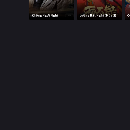
Không Ngơi Nghỉ
Lưỡng Bất Nghi (Mùa 2)
C