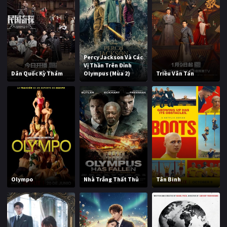
Percy Jackson Và Các
Vị Thần Trên Đỉnh
Dân Quốc Kỳ Thám
Olympus (Mùa 2)
Triều Vân Tán
Olympo
Nhà Trắng Thất Thủ
Tân Binh