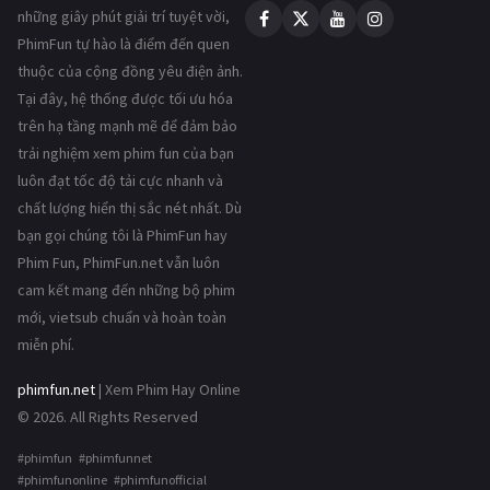
những giây phút giải trí tuyệt vời,
PhimFun tự hào là điểm đến quen
thuộc của cộng đồng yêu điện ảnh.
Tại đây, hệ thống được tối ưu hóa
trên hạ tầng mạnh mẽ để đảm bảo
trải nghiệm xem phim fun của bạn
luôn đạt tốc độ tải cực nhanh và
chất lượng hiển thị sắc nét nhất. Dù
bạn gọi chúng tôi là PhimFun hay
Phim Fun, PhimFun.net vẫn luôn
cam kết mang đến những bộ phim
mới, vietsub chuẩn và hoàn toàn
miễn phí.
phimfun.net
| Xem Phim Hay Online
© 2026. All Rights Reserved
#phimfun #phimfunnet
#phimfunonline #phimfunofficial