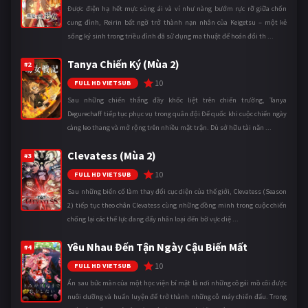
Được điện hạ hết mực sủng ái và ví như nàng bướm rực rỡ giữa chốn
cung đình, Reirin bất ngờ trở thành nạn nhân của Keigetsu – một kẻ
sống ký sinh trong triều đình đã sử dụng ma thuật để hoán đổi th ...
Tanya Chiến Ký (Mùa 2)
#2
10
FULL HD VIETSUB
Sau những chiến thắng đầy khốc liệt trên chiến trường, Tanya
Degurechaff tiếp tục phục vụ trong quân đội Đế quốc khi cuộc chiến ngày
càng leo thang và mở rộng trên nhiều mặt trận. Dù sở hữu tài năn ...
Clevatess (Mùa 2)
#3
10
FULL HD VIETSUB
Sau những biến cố làm thay đổi cục diện của thế giới, Clevatess (Season
2) tiếp tục theo chân Clevatess cùng những đồng minh trong cuộc chiến
chống lại các thế lực đang đẩy nhân loại đến bờ vực diệ ...
Yêu Nhau Đến Tận Ngày Cậu Biến Mất
#4
10
FULL HD VIETSUB
Ẩn sau bức màn của một học viện bí mật là nơi những cô gái mồ côi được
nuôi dưỡng và huấn luyện để trở thành những cỗ máy chiến đấu. Trong