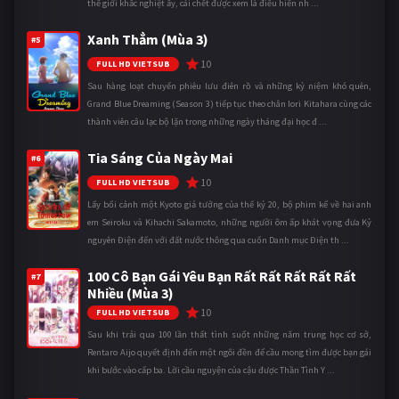
thế giới khắc nghiệt ấy, cái chết được xem là điều hiển nh ...
Xanh Thẳm (Mùa 3)
#5
10
FULL HD VIETSUB
Sau hàng loạt chuyến phiêu lưu điên rồ và những kỷ niệm khó quên,
Grand Blue Dreaming (Season 3) tiếp tục theo chân Iori Kitahara cùng các
thành viên câu lạc bộ lặn trong những ngày tháng đại học đ ...
Tia Sáng Của Ngày Mai
#6
10
FULL HD VIETSUB
Lấy bối cảnh một Kyoto giả tưởng của thế kỷ 20, bộ phim kể về hai anh
em Seiroku và Kihachi Sakamoto, những người ôm ấp khát vọng đưa Kỷ
nguyên Điện đến với đất nước thông qua cuốn Danh mục Điện th ...
100 Cô Bạn Gái Yêu Bạn Rất Rất Rất Rất Rất
#7
Nhiều (Mùa 3)
10
FULL HD VIETSUB
Sau khi trải qua 100 lần thất tình suốt những năm trung học cơ sở,
Rentaro Aijo quyết định đến một ngôi đền để cầu mong tìm được bạn gái
khi bước vào cấp ba. Lời cầu nguyện của cậu được Thần Tình Y ...