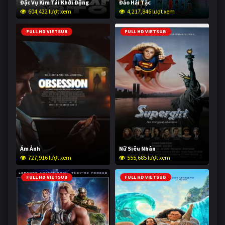
Đặc Vụ Kim Tái Khởi Động
Đảo Hải Tặc
604,422 lượt xem
4,217,846 lượt xem
FULL HD VIETSUB
FULL HD VIETSUB
Ám Ảnh
Nữ Siêu Nhân
727,916 lượt xem
555,685 lượt xem
FULL HD VIETSUB
FULL HD VIETSUB