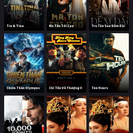
Tin & Tina
Ma Tôn Tối Cao
Tro Tàn Sau Đêm Dài
Chiến Thần Olympus
Chí Tôn Vô Thượng II
Ten Hours