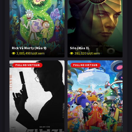
Rick Và Morty (Mùa 9)
Silo (Mùa 3)
3,005,490 lượt xem
381,020 lượt xem
FULL HD VIETSUB
FULL HD VIETSUB