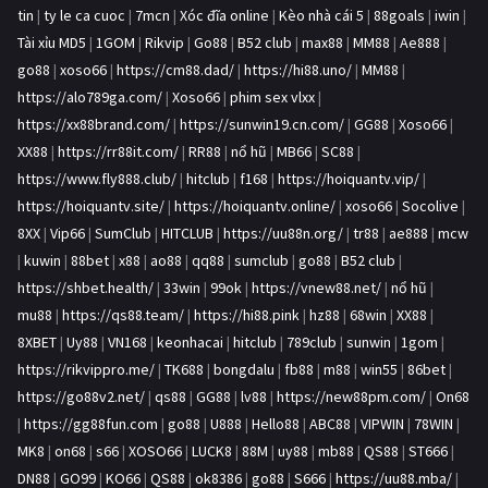
tin
|
ty le ca cuoc
|
7mcn
|
Xóc đĩa online
|
Kèo nhà cái 5
|
88goals
|
iwin
|
Tài xỉu MD5
|
1GOM
|
Rikvip
|
Go88
|
B52 club
|
max88
|
MM88
|
Ae888
|
go88
|
xoso66
|
https://cm88.dad/
|
https://hi88.uno/
|
MM88
|
https://alo789ga.com/
|
Xoso66
|
phim sex vlxx
|
https://xx88brand.com/
|
https://sunwin19.cn.com/
|
GG88
|
Xoso66
|
XX88
|
https://rr88it.com/
|
RR88
|
nổ hũ
|
MB66
|
SC88
|
https://www.fly888.club/
|
hitclub
|
f168
|
https://hoiquantv.vip/
|
https://hoiquantv.site/
|
https://hoiquantv.online/
|
xoso66
|
Socolive
|
8XX
|
Vip66
|
SumClub
|
HITCLUB
|
https://uu88n.org/
|
tr88
|
ae888
|
mcw
|
kuwin
|
88bet
|
x88
|
ao88
|
qq88
|
sumclub
|
go88
|
B52 club
|
https://shbet.health/
|
33win
|
99ok
|
https://vnew88.net/
|
nổ hũ
|
mu88
|
https://qs88.team/
|
https://hi88.pink
|
hz88
|
68win
|
XX88
|
8XBET
|
Uy88
|
VN168
|
keonhacai
|
hitclub
|
789club
|
sunwin
|
1gom
|
https://rikvippro.me/
|
TK688
|
bongdalu
|
fb88
|
m88
|
win55
|
86bet
|
https://go88v2.net/
|
qs88
|
GG88
|
lv88
|
https://new88pm.com/
|
On68
|
https://gg88fun.com
|
go88
|
U888
|
Hello88
|
ABC88
|
VIPWIN
|
78WIN
|
MK8
|
on68
|
s66
|
XOSO66
|
LUCK8
|
88M
|
uy88
|
mb88
|
QS88
|
ST666
|
DN88
|
GO99
|
KO66
|
QS88
|
ok8386
|
go88
|
S666
|
https://uu88.mba/
|