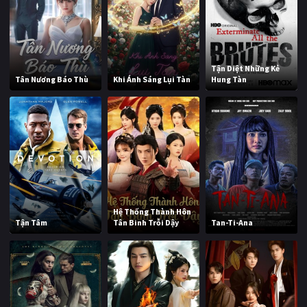
Tận Diệt Những Kẻ
Tân Nương Báo Thù
Khi Ánh Sáng Lụi Tàn
Hung Tàn
Hệ Thống Thành Hôn
Tận Tâm
Tân Binh Trỗi Dậy
Tan-Ti-Ana