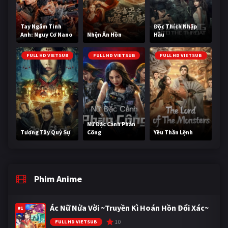
Tay Ngắm Tinh
Độc Thích Nhập
Anh: Nguy Cơ Nano
Nhện Ăn Hồn
Hầu
FULL HD VIETSUB
FULL HD VIETSUB
FULL HD VIETSUB
Nữ Đặc Cảnh Phản
Tương Tây Quỷ Sự
Công
Yêu Thần Lệnh
Phim Anime
Ác Nữ Nửa Vời ~Truyền Kì Hoán Hồn Đổi Xác~
#1
10
FULL HD VIETSUB