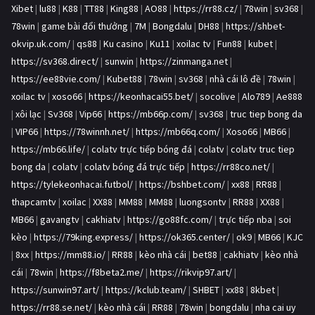
Xibet
|
lu88
|
K88
|
TT88
|
King88
|
AO88
|
https://rr88.cz/
|
78win
|
sv368
|
78win
|
game bài đổi thưởng
|
7M
|
Bongdalu
|
DH88
|
https://shbet-
okvip.uk.com/
|
qs88
|
Ku casino
|
Ku11
|
xoilac tv
|
Fun88
|
kubet
|
https://sv368.direct/
|
sunwin
|
https://zinmanga.net
|
https://ee88vie.com/
|
Kubet88
|
78win
|
sv368
|
nhà cái lô đề
|
78win
|
xoilac tv
|
xoso66
|
https://keonhacai55.bet/
|
socolive
|
Alo789
|
Ae888
|
xôi lạc
|
Sv368
|
Vip66
|
https://mb66p.com/
|
sv368
|
truc tiep bong da
|
VIP66
|
https://78winnh.net/
|
https://mb66q.com/
|
Xoso66
|
MB66
|
https://mb66.life/
|
colatv trực tiếp bóng đá
|
colatv
|
colatv truc tiep
bong da
|
colatv
|
colatv bóng đá trực tiếp
|
https://rr88co.net/
|
https://tylekeonhacai.futbol/
|
https://bshbet.com/
|
xx88
|
RR88
|
thapcamtv
|
xoilac
|
XX88
|
MM88
|
MM88
|
luongsontv
|
RR88
|
XX88
|
MB66
|
gavangtv
|
cakhiatv
|
https://go88fc.com/
|
trực tiếp nba
|
soi
kèo
|
https://79king.express/
|
https://ok365.center/
|
ok9
|
MB66
|
KJC
|
8xx
|
https://mm88.io/
|
RR88
|
kèo nhà cái
|
bet88
|
cakhiatv
|
kèo nhà
cái
|
78win
|
https://f8beta2.me/
|
https://rikvip97.art/
|
https://sunwin97.art/
|
https://kclub.team/
|
SHBET
|
xx88
|
8kbet
|
https://rr88.se.net/
|
kèo nhà cái
|
RR88
|
78win
|
bongdalu
|
nha cai uy