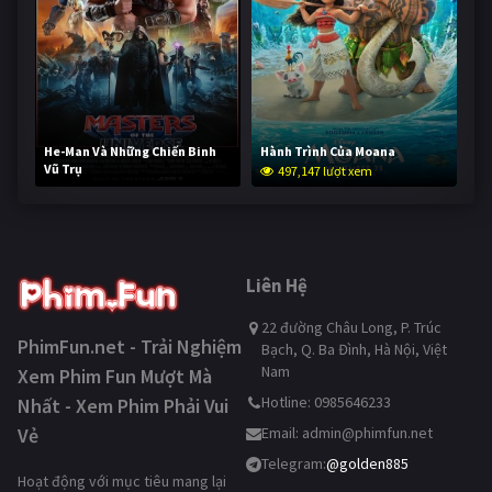
He-Man Và Những Chiến Binh
Hành Trình Của Moana
Vũ Trụ
497,147 lượt xem
246,344 lượt xem
Liên Hệ
22 đường Châu Long, P. Trúc
PhimFun.net - Trải Nghiệm
Bạch, Q. Ba Đình, Hà Nội, Việt
Nam
Xem Phim Fun Mượt Mà
Hotline: 0985646233
Nhất - Xem Phim Phải Vui
Vẻ
Email:
admin@phimfun.net
Telegram:
@golden885
Hoạt động với mục tiêu mang lại