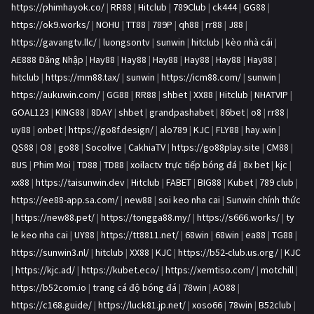
https://phimhayok.co/
|
RR88
|
Hitclub
|
789Club
|
ck444
|
GG88
|
https://ok9.works/
|
NOHU
|
TT88
|
789P
|
qh88
|
rr88
|
J88
|
https://gavangtv.llc/
|
luongsontv
|
sunwin
|
hitclub
|
kèo nhà cái
|
AE888 Đăng Nhập
|
Hay88
|
Hay88
|
Hay88
|
Hay88
|
Hay88
|
Hay88
|
hitclub
|
https://mm88.tax/
|
sunwin
|
https://icm88.com/
|
sunwin
|
https://aukuwin.com/
|
GG88
|
RR88
|
shbet
|
XX88
|
Hitclub
|
NHATVIP
|
GOAL123
|
KING88
|
8DAY
|
shbet
|
grandpashabet
|
86bet
|
o8
|
rr88
|
uy88
|
onbet
|
https://go8f.design/
|
alo789
|
KJC
|
FLY88
|
hay.win
|
QS88
|
O8
|
go88
|
Socolive
|
CakhiaTV
|
https://go88play.site
|
CM88
|
8US
|
Phim Moi
|
TD88
|
TD88
|
xoilactv trực tiếp bóng đá
|
8x bet
|
kjc
|
xx88
|
https://taisunwin.dev
|
Hitclub
|
FABET
|
BIG88
|
Kubet
|
789 club
|
https://ee88-app.sa.com/
|
new88
|
soi keo nha cai
|
Sunwin chính thức
|
https://new88.pet/
|
https://tongga88.my/
|
https://s666.works/
|
ty
le keo nha cai
|
UY88
|
https://tt8811.net/
|
68win
|
68win
|
ea88
|
TG88
|
https://sunwin3.nl/
|
hitclub
|
XX88
|
KJC
|
https://b52-club.us.org/
|
KJC
|
https://kjc.ad/
|
https://kubet.eco/
|
https://xemtiso.com/
|
motchill
|
https://b52com.io
|
trang cá độ bóng đá
|
78win
|
AO88
|
https://c168.guide/
|
https://luck81.jp.net/
|
xoso66
|
78win
|
B52club
|