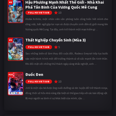
Hậu Phương Mạnh Nhất Thế Giới - Nhà Khai
#8
Phá Tân Binh Của Vương Quốc Mê Cung
10
FULL HD VIETSUB
Atobe Arihito, một nhân viên văn phòng luôn cống hiến hết mình cho
công việc, bất ngờ gặp tai nạn và được chuyển sinh đến dị giới mang tên
Vương quốc Mê Cung. Tại đây, anh trở thành một mạo hiểm gi ...
Thất Nghiệp Chuyển Sinh (Mùa 3)
#9
5
FULL HD VIETSUB
Sau những biến cố làm thay đổi cuộc đời, Rudeus Greyrat tiếp tục bước
vào một hành trình mới để trưởng thành cả về sức mạnh lẫn tinh thần.
Khi đối mặt với những thử thách ngày càng khắc nghiệt, anh ...
Đuốc Đen
#10
10
FULL HD VIETSUB
Jirô là một cậu bé được ông nuôi dưỡng và rèn luyện để trở thành ninja,
đồng thời sở hữu khả năng đặc biệt có thể giao tiếp với các loài động vật.
Bị mọi người xa lánh vì sự khác biệt của mình, cậu ...