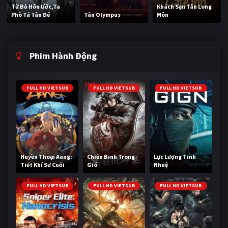
Từ Bỏ Hôn Ước,Ta
Khách Sạn Tân Long
Phò Tá Tân Đế
Tân Olympus
Môn
Phim Hành Động
FULL HD VIETSUB
FULL HD VIETSUB
FULL HD VIETSUB
Huyền Thoại Aang:
Chiến Binh Trong
Lực Lượng Tinh
Tiết Khí Sư Cuối
Gió
Nhuệ
Cùng
FULL HD VIETSUB
FULL HD VIETSUB
FULL HD VIETSUB