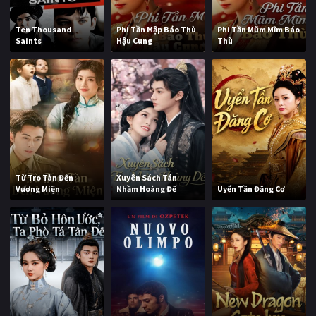
Ten Thousand
Phi Tần Mập Báo Thù
Phi Tần Mũm Mĩm Báo
Saints
Hậu Cung
Thù
Từ Tro Tàn Đến
Xuyên Sách Tán
Vương Miện
Nhầm Hoàng Đế
Uyển Tần Đăng Cơ