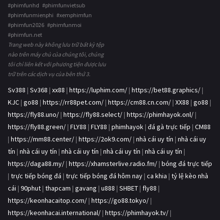
#phimfunhd #phimfunvietsub
#phimfunmienphi #xemphimfun
#phimfun2026 #phimfunmoi
#phimfun.net
Trang web này không lưu trữ bất kỳ tệp
nào trên máy chủ của chúng tôi, chúng
tôi chỉ liên kết với phương tiện được lưu
trữ trên các dịch vụ của bên thứ 3.
Sv388
|
Sv368
|
xx88
|
https://luphim.com/
|
https://bet88.graphics/
|
KJC
|
go88
|
https://rr88pet.com/
|
https://cm88.cn.com/
|
XX88
|
go88
|
https://fly88.uno/
|
https://fly88.select/
|
https://phimhayok.onl/
|
https://fly88.green/
|
FLY88
|
FLY88
|
phimhayok
|
đá gà trực tiếp
|
CM88
|
https://mm88.center/
|
https://2ok9.com/
|
nhà cái uy tín
|
nhà cái uy
tín
|
nhà cái uy tín
|
nhà cái uy tín
|
nhà cái uy tín
|
nhà cái uy tín
|
https://daga88.my/
|
https://xhamsterlive.radio.fm/
|
bóng đá trực tiếp
|
trực tiếp bóng đá
|
trực tiếp bóng đá hôm nay
|
ca khia
|
tỷ lệ kèo nhà
cái
|
90phut
|
thapcam
|
gavang
|
u888
|
SHBET
|
fly88
|
https://keonhacaitop.com/
|
https://go88.tokyo/
|
https://keonhacai.international/
|
https://phimhayok.tv/
|