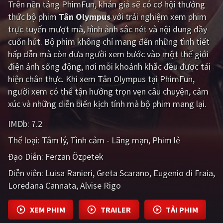
Trên nền tảng
PhimFun
, khán giả sẽ có cơ hội thưởng
thức bộ phim
Tân Olympus
với trải nghiệm xem phim
Giật gân
Gia đình
trực tuyến mượt mà, hình ảnh sắc nét và nội dung đầy
Bí ẩn
Lịch sử
cuốn hút. Bộ phim không chỉ mang đến những tình tiết
hấp dẫn mà còn đưa người xem bước vào một thế giới
Viễn Tây
Tiểu sử
điện ảnh sống động, nơi mỗi khoảnh khắc đều được tái
GameShow
DramaTV
hiện chân thực. Khi xem Tân Olympus tại PhimFun,
người xem có thể tận hưởng trọn vẹn câu chuyện, cảm
QUỐC GIA
xúc và những diễn biến kịch tính mà bộ phim mang lại.
IMDb:
7.2
Âu - Mỹ
Trung Quốc - Hồng Kông
Thể loại:
Tâm lý
Tình cảm - Lãng mạn
Phim lẻ
Hàn Quốc
Nhật Bản
Đạo Diễn:
Ferzan Özpetek
Ấn Độ
Việt Nam
Diễn viên:
Luisa Ranieri
Greta Scarano
Eugenio di Fraia
Loredana Cannata
Tổng hợp
Alvise Rigo
XEM PHIM
TRAILER
TẢI PHIM
CẬP NHẬT