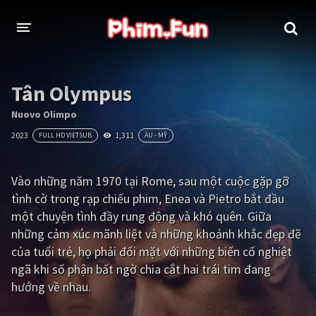
THỂ LOẠI
Tân Olympus
Thần thoại - Cổ trang
Hành động
Nuovo Olimpo
2023
1,311
FULL HD VIETSUB
ÂU - MỸ
Tâm lý
Chiến tranh
Võ thuật - Kiếm hiệp
Nhạc kịch
Vào những năm 1970 tại Rome, sau một cuộc gặp gỡ
tình cờ trong rạp chiếu phim, Enea và Pietro bắt đầu
Kinh dị
Tội phạm - Hình sự
một chuyện tình đầy rung động và khó quên. Giữa
Phiêu lưu
Hài hước
những cảm xúc mãnh liệt và những khoảnh khắc đẹp đẽ
của tuổi trẻ, họ phải đối mặt với những biến cố nghiệt
Viễn tưởng
Khoa học - Tài liệu
ngã khi số phận bất ngờ chia cắt hai trái tim đang
Hoạt hình
Thể thao
hướng về nhau.
Tình cảm - Lãng mạn
Kỳ ảo