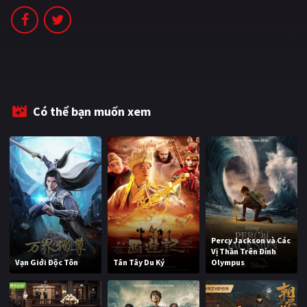
PHIM MỚI
PHIM BỘ
PHIM LẺ
PHIM CHIẾU RẠP
Có thể bạn muốn xem
TUYỂN TẬP PHIM
BLOG
Percy Jackson và Các
Vị Thần Trên Đỉnh
Vạn Giới Độc Tôn
Tân Tây Du Ký
Olympus