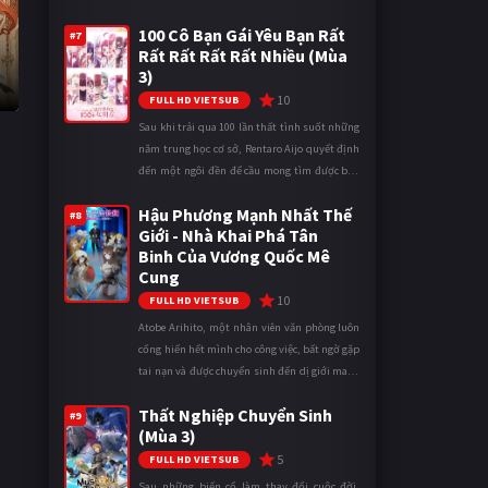
vọng đưa Kỷ nguyên Điện đến với đất nước
100 Cô Bạn Gái Yêu Bạn Rất
thông qua cuốn Danh mục Điện th ...
#7
Rất Rất Rất Rất Nhiều (Mùa
3)
10
FULL HD VIETSUB
Sau khi trải qua 100 lần thất tình suốt những
năm trung học cơ sở, Rentaro Aijo quyết định
đến một ngôi đền để cầu mong tìm được bạn
gái khi bước vào cấp ba. Lời cầu nguyện của
Hậu Phương Mạnh Nhất Thế
cậu được Thần Tình Y ...
#8
Giới - Nhà Khai Phá Tân
Binh Của Vương Quốc Mê
Cung
10
FULL HD VIETSUB
Atobe Arihito, một nhân viên văn phòng luôn
cống hiến hết mình cho công việc, bất ngờ gặp
tai nạn và được chuyển sinh đến dị giới mang
tên Vương quốc Mê Cung. Tại đây, anh trở
Thất Nghiệp Chuyển Sinh
thành một mạo hiểm gi ...
#9
(Mùa 3)
5
FULL HD VIETSUB
Sau những biến cố làm thay đổi cuộc đời,