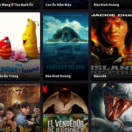
n Mạng Ở Tòa Bạch Ốc
Cao Ốc Đẫm Máu
Đảo Kinh Hoàng
ảo Ấu Trùng
Đảo Kinh Hoàng
Đảo Lửa