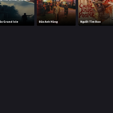
ảo Grand Isle
Đảo Anh Hùng
Người Tìm Đao