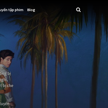
uyển tập phim
Blog
óng bị
nghi,
t bị che
tuyến