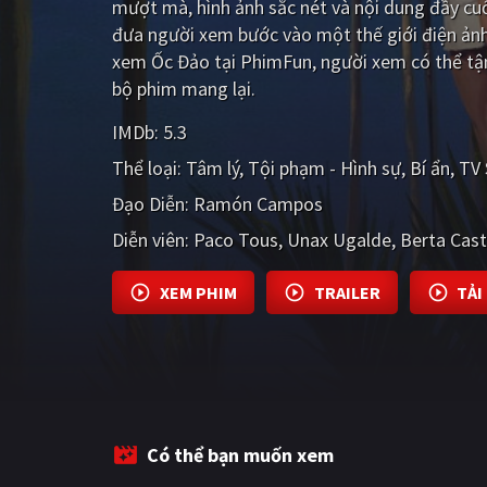
mượt mà, hình ảnh sắc nét và nội dung đầy cu
đưa người xem bước vào một thế giới điện ảnh
xem Ốc Đảo tại PhimFun, người xem có thể tận
bộ phim mang lại.
IMDb:
5.3
Thể loại:
Tâm lý
Tội phạm - Hình sự
Bí ẩn
TV 
Đạo Diễn:
Ramón Campos
Diễn viên:
Paco Tous
Unax Ugalde
Berta Cas
XEM PHIM
TRAILER
TẢI
Có thể bạn muốn xem