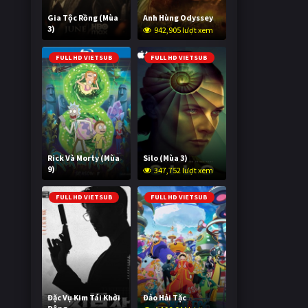
Gia Tộc Rồng (Mùa
Anh Hùng Odyssey
3)
942,905 lượt xem
2,011,471 lượt xem
FULL HD VIETSUB
FULL HD VIETSUB
Rick Và Morty (Mùa
Silo (Mùa 3)
9)
347,752 lượt xem
2,991,392 lượt xem
FULL HD VIETSUB
FULL HD VIETSUB
Đặc Vụ Kim Tái Khởi
Đảo Hải Tặc