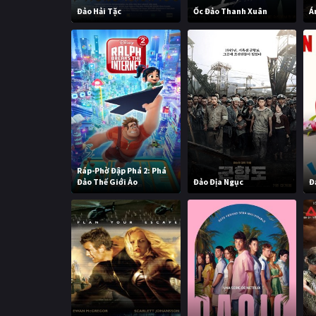
Đảo Hải Tặc
Ốc Đảo Thanh Xuân
Á
Ráp-Phờ Đập Phá 2: Phá
Đảo Thế Giới Ảo
Đảo Địa Ngục
Đ