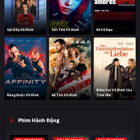
Sợi Dây Vô Hình
Sát Thủ Vô Hình
Kẻ Vô Đạo
Niềm Vui Vô Hình Của
Ràng Buộc Vô Hình
Kẻ Thù Vô Hình
Tình Yêu
Phim Hành Động
FULL HD VIETSUB
FULL HD VIETSUB
FULL HD VIETSUB