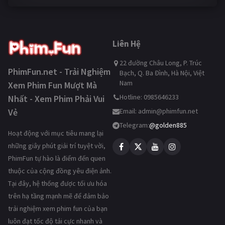
Liên Hệ
22 đường Châu Long, P. Trúc
PhimFun.net - Trải Nghiệm
Bạch, Q. Ba Đình, Hà Nội, Việt
Nam
Xem Phim Fun Mượt Mà
Hotline: 0985646233
Nhất - Xem Phim Phải Vui
Vẻ
Email:
admin@phimfun.net
Telegram:
@golden885
Hoạt động với mục tiêu mang lại
những giây phút giải trí tuyệt vời,
PhimFun tự hào là điểm đến quen
thuộc của cộng đồng yêu điện ảnh.
Tại đây, hệ thống được tối ưu hóa
trên hạ tầng mạnh mẽ để đảm bảo
trải nghiệm xem phim fun của bạn
luôn đạt tốc độ tải cực nhanh và