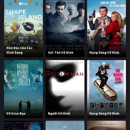
Hòn Đảo Của Các
Hình Dạng
Sát Thủ Vô Hình
Họng Súng Vô Hình
Vô Gian Đạo
Người Vô Hình
Họng Súng Vô Hình