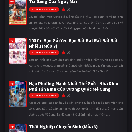
Tia Sáng Của Ngày Mai
#6
10
FULL HD VIETSUB
Lấy bối cảnh một Kyoto giả tưởng của thế kỷ 20, bộ phim kể về hai anh
em Seiroku và Kihachi Sakamoto, những người ôm ấp khát vọng đưa Kỷ
nguyên Điện đến với đất nước thông qua cuốn Danh mục Điện th ...
100 Cô Bạn Gái Yêu Bạn Rất Rất Rất Rất Rất
#7
Nhiều (Mùa 3)
10
FULL HD VIETSUB
Sau khi trải qua 100 lần thất tình suốt những năm trung học cơ sở,
Rentaro Aijo quyết định đến một ngôi đền để cầu mong tìm được bạn gái
khi bước vào cấp ba. Lời cầu nguyện của cậu được Thần Tình Y ...
Hậu Phương Mạnh Nhất Thế Giới - Nhà Khai
#8
Phá Tân Binh Của Vương Quốc Mê Cung
10
FULL HD VIETSUB
Atobe Arihito, một nhân viên văn phòng luôn cống hiến hết mình cho
công việc, bất ngờ gặp tai nạn và được chuyển sinh đến dị giới mang tên
Vương quốc Mê Cung. Tại đây, anh trở thành một mạo hiểm gi ...
Thất Nghiệp Chuyển Sinh (Mùa 3)
#9