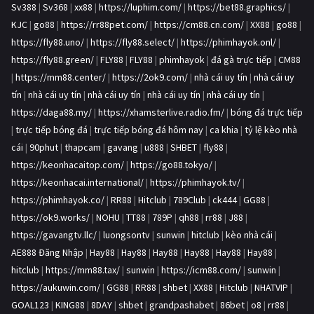
Sv388
|
Sv368
|
xx88
|
https://luphim.com/
|
https://bet88.graphics/
|
KJC
|
go88
|
https://rr88pet.com/
|
https://cm88.cn.com/
|
XX88
|
go88
|
https://fly88.uno/
|
https://fly88.select/
|
https://phimhayok.onl/
|
https://fly88.green/
|
FLY88
|
FLY88
|
phimhayok
|
đá gà trực tiếp
|
CM88
|
https://mm88.center/
|
https://2ok9.com/
|
nhà cái uy tín
|
nhà cái uy
tín
|
nhà cái uy tín
|
nhà cái uy tín
|
nhà cái uy tín
|
nhà cái uy tín
|
https://daga88.my/
|
https://xhamsterlive.radio.fm/
|
bóng đá trực tiếp
|
trực tiếp bóng đá
|
trực tiếp bóng đá hôm nay
|
ca khia
|
tỷ lệ kèo nhà
cái
|
90phut
|
thapcam
|
gavang
|
u888
|
SHBET
|
fly88
|
https://keonhacaitop.com/
|
https://go88.tokyo/
|
https://keonhacai.international/
|
https://phimhayok.tv/
|
https://phimhayok.co/
|
RR88
|
Hitclub
|
789Club
|
ck444
|
GG88
|
https://ok9.works/
|
NOHU
|
TT88
|
789P
|
qh88
|
rr88
|
J88
|
https://gavangtv.llc/
|
luongsontv
|
sunwin
|
hitclub
|
kèo nhà cái
|
AE888 Đăng Nhập
|
Hay88
|
Hay88
|
Hay88
|
Hay88
|
Hay88
|
Hay88
|
hitclub
|
https://mm88.tax/
|
sunwin
|
https://icm88.com/
|
sunwin
|
https://aukuwin.com/
|
GG88
|
RR88
|
shbet
|
XX88
|
Hitclub
|
NHATVIP
|
GOAL123
|
KING88
|
8DAY
|
shbet
|
grandpashabet
|
86bet
|
o8
|
rr88
|