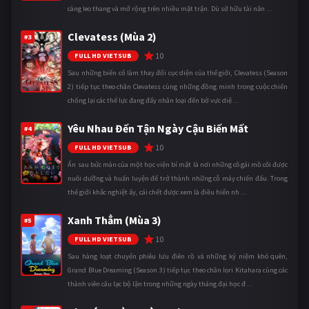
càng leo thang và mở rộng trên nhiều mặt trận. Dù sở hữu tài năn ...
Clevatess (Mùa 2)
#3
10
FULL HD VIETSUB
Sau những biến cố làm thay đổi cục diện của thế giới, Clevatess (Season
2) tiếp tục theo chân Clevatess cùng những đồng minh trong cuộc chiến
chống lại các thế lực đang đẩy nhân loại đến bờ vực diệ ...
Yêu Nhau Đến Tận Ngày Cậu Biến Mất
#4
10
FULL HD VIETSUB
Ẩn sau bức màn của một học viện bí mật là nơi những cô gái mồ côi được
nuôi dưỡng và huấn luyện để trở thành những cỗ máy chiến đấu. Trong
thế giới khắc nghiệt ấy, cái chết được xem là điều hiển nh ...
Xanh Thẳm (Mùa 3)
#5
10
FULL HD VIETSUB
Sau hàng loạt chuyến phiêu lưu điên rồ và những kỷ niệm khó quên,
Grand Blue Dreaming (Season 3) tiếp tục theo chân Iori Kitahara cùng các
thành viên câu lạc bộ lặn trong những ngày tháng đại học đ ...