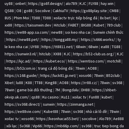
uy88
|
onbet
|
https://go8f.design/
|
alo789
|
KJC
|
FLY88
|
hay.win
|
QS88
|
O8
|
go88
|
Socolive
|
CakhiaTV
|
https://go88play.site
|
CM88
|
8US
|
Phim Moi
|
TD88
|
TD88
|
xoilactv trực tiếp bóng đá
|
8x bet
|
kjc
|
xx88
|
https://taisunwin.dev
|
Hitclub
|
FABET
|
BIG88
|
Kubet
|
789 club
|
https://ee88-app.sa.com/
|
new88
|
soi keo nha cai
|
Sunwin chính thức
|
https://new88.pet/
|
https://tongga88.my/
|
https://s666.works/
|
ty
le keo nha cai
|
UY88
|
https://tt8811.net/
|
68win
|
68win
|
ea88
|
TG88
|
https://sunwin3.nl/
|
hitclub
|
XX88
|
KJC
|
https://b52-club.us.org/
|
KJC
|
https://kjc.ad/
|
https://kubet.eco/
|
https://xemtiso.com/
|
motchill
|
https://b52com.io
|
trang cá độ bóng đá
|
78win
|
AO88
|
https://c168.guide/
|
https://luck81.jp.net/
|
xoso66
|
78win
|
B52club
|
Xibet
|
lu88
|
K88
|
TT88
|
King88
|
AO88
|
https://rr88.cz/
|
78win
|
sv368
|
78win
|
game bài đổi thưởng
|
7M
|
Bongdalu
|
DH88
|
https://shbet-
okvip.uk.com/
|
qs88
|
Ku casino
|
Ku11
|
xoilac tv
|
Fun88
|
kubet
|
https://sv368.direct/
|
sunwin
|
https://zinmanga.net
|
https://ee88vie.com/
|
Kubet88
|
78win
|
sv368
|
nhà cái lô đề
|
78win
|
xoilac tv
|
xoso66
|
https://keonhacai55.bet/
|
socolive
|
Alo789
|
Ae888
|
xôi lạc
|
Sv368
|
Vip66
|
https://mb66p.com/
|
sv368
|
truc tiep bong da