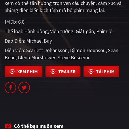
xem có thể tận hưởng trọn vẹn câu chuyện, cảm xúc và
PHIM MỚI
những diễn biến kịch tính mà bộ phim mang lại.
PHIM BỘ
IMDb:
6.8
PHIM LẺ
Thể loại:
Hành động
Viễn tưởng
Giật gân
Phim lẻ
PHIM CHIẾU RẠP
Đạo Diễn:
Michael Bay
Diễn viên:
Scarlett Johansson
Djimon Hounsou
Sean
TUYỂN TẬP PHIM
Bean
Glenn Morshower
Steve Buscemi
BLOG
XEM PHIM
TRAILER
TẢI PHIM
Có thể bạn muốn xem