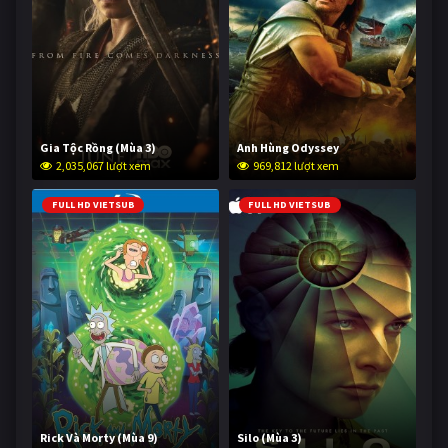
Gia Tộc Rồng (Mùa 3)
Anh Hùng Odyssey
2,035,067 lượt xem
969,812 lượt xem
FULL HD VIETSUB
FULL HD VIETSUB
Rick Và Morty (Mùa 9)
Silo (Mùa 3)