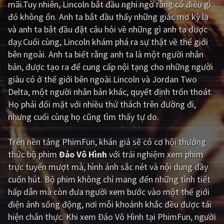
mãi.Tuy nhiên, Lincoln bắt đầu nghi ngờ rằng có điều gì
đó không ổn. Anh ta bắt đầu thấy những giấc mơ kỳ lạ
Giật gân
Gia đình
và anh ta bắt đầu đặt câu hỏi về những gì anh ta được
Bí ẩn
Lịch sử
dạy.Cuối cùng, Lincoln khám phá ra sự thật về thế giới
bên ngoài. Anh ta biết rằng anh ta là một người nhân
Viễn Tây
Tiểu sử
bản, được tạo ra để cung cấp nội tạng cho những người
GameShow
DramaTV
giàu có ở thế giới bên ngoài.Lincoln và Jordan Two
Delta, một người nhân bản khác, quyết định trốn thoát.
QUỐC GIA
Họ phải đối mặt với nhiều thử thách trên đường đi,
nhưng cuối cùng họ cũng tìm thấy tự do.
Âu - Mỹ
Trung Quốc - Hồng Kông
Trên nền tảng
PhimFun
, khán giả sẽ có cơ hội thưởng
Hàn Quốc
Nhật Bản
thức bộ phim
Đảo Vô Hình
với trải nghiệm xem phim
Ấn Độ
Việt Nam
trực tuyến mượt mà, hình ảnh sắc nét và nội dung đầy
cuốn hút. Bộ phim không chỉ mang đến những tình tiết
Tổng hợp
hấp dẫn mà còn đưa người xem bước vào một thế giới
điện ảnh sống động, nơi mỗi khoảnh khắc đều được tái
CẬP NHẬT
hiện chân thực. Khi xem Đảo Vô Hình tại PhimFun, người