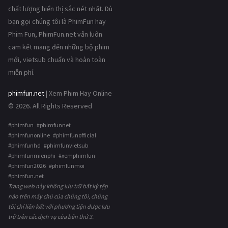
chất lượng hiển thị sắc nét nhất. Dù
bạn gọi chúng tôi là PhimFun hay
Phim Fun, PhimFun.net vẫn luôn
cam kết mang đến những bộ phim
mới, vietsub chuẩn và hoàn toàn
miễn phí.
phimfun.net
| Xem Phim Hay Online
© 2026. All Rights Reserved
#phimfun #phimfunnet
#phimfunonline #phimfunofficial
#phimfunhd #phimfunvietsub
#phimfunmienphi #xemphimfun
#phimfun2026 #phimfunmoi
#phimfun.net
Trang web này không lưu trữ bất kỳ tệp
nào trên máy chủ của chúng tôi, chúng
tôi chỉ liên kết với phương tiện được lưu
trữ trên các dịch vụ của bên thứ 3.