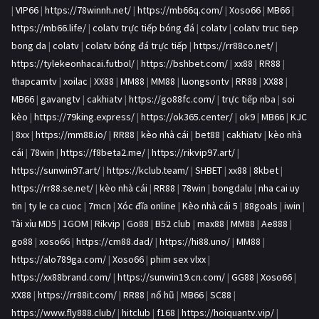
|
VIP66
|
https://78winnh.net/
|
https://mb66q.com/
|
Xoso66
|
MB66
|
https://mb66.life/
|
colatv trực tiếp bóng đá
|
colatv
|
colatv truc tiep
bong da
|
colatv
|
colatv bóng đá trực tiếp
|
https://rr88co.net/
|
https://tylekeonhacai.futbol/
|
https://bshbet.com/
|
xx88
|
RR88
|
thapcamtv
|
xoilac
|
XX88
|
MM88
|
MM88
|
luongsontv
|
RR88
|
XX88
|
MB66
|
gavangtv
|
cakhiatv
|
https://go88fc.com/
|
trực tiếp nba
|
soi
kèo
|
https://79king.express/
|
https://ok365.center/
|
ok9
|
MB66
|
KJC
|
8xx
|
https://mm88.io/
|
RR88
|
kèo nhà cái
|
bet88
|
cakhiatv
|
kèo nhà
cái
|
78win
|
https://f8beta2.me/
|
https://rikvip97.art/
|
https://sunwin97.art/
|
https://kclub.team/
|
SHBET
|
xx88
|
8kbet
|
https://rr88.se.net/
|
kèo nhà cái
|
RR88
|
78win
|
bongdalu
|
nha cai uy
tin
|
ty le ca cuoc
|
7mcn
|
Xóc đĩa online
|
Kèo nhà cái 5
|
88goals
|
iwin
|
Tài xỉu MD5
|
1GOM
|
Rikvip
|
Go88
|
B52 club
|
max88
|
MM88
|
Ae888
|
go88
|
xoso66
|
https://cm88.dad/
|
https://hi88.uno/
|
MM88
|
https://alo789ga.com/
|
Xoso66
|
phim sex vlxx
|
https://xx88brand.com/
|
https://sunwin19.cn.com/
|
GG88
|
Xoso66
|
XX88
|
https://rr88it.com/
|
RR88
|
nổ hũ
|
MB66
|
SC88
|
https://www.fly888.club/
|
hitclub
|
f168
|
https://hoiquantv.vip/
|