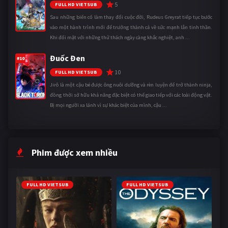
5
FULL HD VIETSUB
Sau những biến cố làm thay đổi cuộc đời, Rudeus Greyrat tiếp tục bước
vào một hành trình mới để trưởng thành cả về sức mạnh lẫn tinh thần.
Khi đối mặt với những thử thách ngày càng khắc nghiệt, anh ...
Đuốc Đen
#10
10
FULL HD VIETSUB
Jirô là một cậu bé được ông nuôi dưỡng và rèn luyện để trở thành ninja,
đồng thời sở hữu khả năng đặc biệt có thể giao tiếp với các loài động vật.
Bị mọi người xa lánh vì sự khác biệt của mình, cậu ...
Phim được xem nhiều
FULL HD VIETSUB
FULL HD VIETSUB