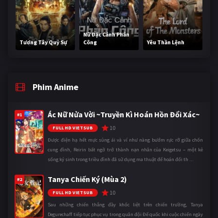
Nữ Đặc Cảnh Phản
Tương Tây Quỷ Sự
Công
Yêu Thần Lệnh
Phim Anime
Ác Nữ Nửa Vời ~Truyền Kì Hoán Hồn Đổi Xác~
#1
10
FULL HD VIETSUB
Được điện hạ hết mực sủng ái và ví như nàng bướm rực rỡ giữa chốn
cung đình, Reirin bất ngờ trở thành nạn nhân của Keigetsu – một kẻ
sống ký sinh trong triều đình đã sử dụng ma thuật để hoán đổi th ...
Tanya Chiến Ký (Mùa 2)
#2
10
FULL HD VIETSUB
Sau những chiến thắng đầy khốc liệt trên chiến trường, Tanya
Degurechaff tiếp tục phục vụ trong quân đội Đế quốc khi cuộc chiến ngày