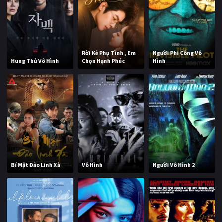
Rời Kẻ Phụ Tình , Em
Người Phi Công Vô
Hung Thủ Vô Hình
Chọn Hạnh Phúc
Hình
Bí Mật Đảo Linh Xà
Vô Hình
Người Vô Hình 2