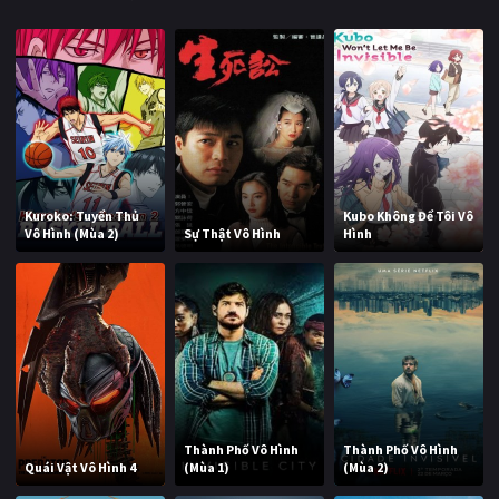
Kuroko: Tuyển Thủ
Kubo Không Để Tôi Vô
Vô Hình (Mùa 2)
Sự Thật Vô Hình
Hình
Thành Phố Vô Hình
Thành Phố Vô Hình
Quái Vật Vô Hình 4
(Mùa 1)
(Mùa 2)