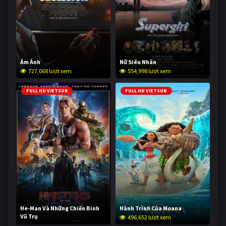
Ám Ảnh
Nữ Siêu Nhân
727,068 lượt xem
554,998 lượt xem
FULL HD VIETSUB
FULL HD VIETSUB
He-Man Và Những Chiến Binh
Hành Trình Của Moana
Vũ Trụ
496,652 lượt xem
245,701 lượt xem