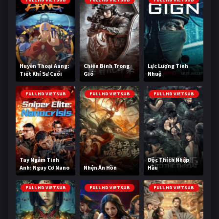
Huyền Thoại Aang:
Chiến Binh Trong
Lực Lượng Tinh
Tiết Khí Sư Cuối
Gió
Nhuệ
Cùng
FULL HD VIETSUB
FULL HD VIETSUB
FULL HD VIETSUB
Tay Ngắm Tinh
Độc Thích Nhập
Anh: Nguy Cơ Nano
Nhện Ăn Hồn
Hầu
FULL HD VIETSUB
FULL HD VIETSUB
FULL HD VIETSUB