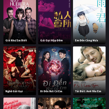
Giá Như Em Biết
Gái Gọi Hộp Đêm
Em Đến Cùng Mưa
Nghề Gái Gọi
Đi Đến Nơi Có Em
Tái Bút: Anh Yêu Em