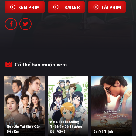
PHIM MỚI
XEM PHIM
TRAILER
TẢI PHIM
PHIM BỘ
PHIM LẺ
PHIM CHIẾU RẠP
TUYỂN TẬP PHIM
Có thể bạn muốn xem
BLOG
Em Gái Tôi Không
Nguyện Tái Sinh Gần
Thể Nào Dễ Thương
Bên Em
Đến Vậy 2
Em Và Trịnh