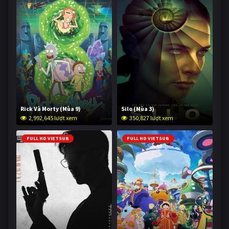
Rick Và Morty (Mùa 9)
Silo (Mùa 3)
2,992,645 lượt xem
350,827 lượt xem
FULL HD VIETSUB
FULL HD VIETSUB