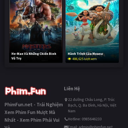
He-Man Và Những Chiến Binh
Hành Trình Của Moana
Vũ Trụ
486,625 lượt xem
234,861 lượt xem
Liên Hệ
22 đường Châu Long, P. Trúc
PhimFun.net - Trải Nghiệm
Bạch, Q. Ba Đình, Hà Nội, Việt
Nam
Xem Phim Fun Mượt Mà
Hotline: 0985646233
Nhất - Xem Phim Phải Vui
Vẻ
Email:
admin@phimfun.net