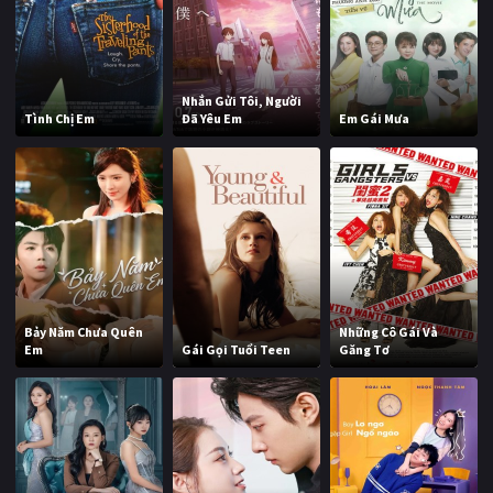
Nhắn Gửi Tôi, Người
Tình Chị Em
Đã Yêu Em
Em Gái Mưa
Bảy Năm Chưa Quên
Những Cô Gái Và
Em
Gái Gọi Tuổi Teen
Găng Tơ