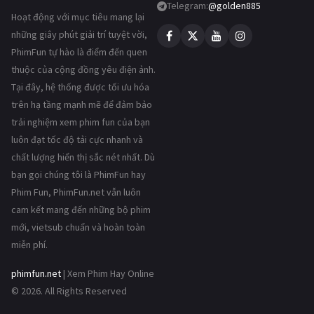
Telegram:
@golden885
Hoạt động với mục tiêu mang lại
những giây phút giải trí tuyệt vời,
PhimFun tự hào là điểm đến quen
thuộc của cộng đồng yêu điện ảnh.
Tại đây, hệ thống được tối ưu hóa
trên hạ tầng mạnh mẽ để đảm bảo
trải nghiệm xem phim fun của bạn
luôn đạt tốc độ tải cực nhanh và
chất lượng hiển thị sắc nét nhất. Dù
bạn gọi chúng tôi là PhimFun hay
Phim Fun, PhimFun.net vẫn luôn
cam kết mang đến những bộ phim
mới, vietsub chuẩn và hoàn toàn
miễn phí.
phimfun.net
| Xem Phim Hay Online
© 2026. All Rights Reserved