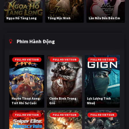
Ngọa Hổ Tàng Long
Tống Mặc Ninh
Lần Nữa Đến Bên Em
Phim Hành Động
FULL HD VIETSUB
FULL HD VIETSUB
FULL HD VIETSUB
Huyền Thoại Aang:
Chiến Binh Trong
Lực Lượng Tinh
Tiết Khí Sư Cuối
Gió
Nhuệ
Cùng
FULL HD VIETSUB
FULL HD VIETSUB
FULL HD VIETSUB