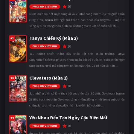
10
FULL HD VIETSUB
Được điện hạ hết mực sủng ái và ví như nàng bướm rực rỡ giữa chốn
cung đình, Reirin bất ngờ trở thành nạn nhân của Keigetsu – một kẻ
sống ký sinh trong triều đình đã sử dụng ma thuật để hoán đổi th ...
Tanya Chiến Ký (Mùa 2)
#2
10
FULL HD VIETSUB
Sau những chiến thắng đầy khốc liệt trên chiến trường, Tanya
Degurechaff tiếp tục phục vụ trong quân đội Đế quốc khi cuộc chiến ngày
càng leo thang và mở rộng trên nhiều mặt trận. Dù sở hữu tài năn ...
Clevatess (Mùa 2)
#3
10
FULL HD VIETSUB
Sau những biến cố làm thay đổi cục diện của thế giới, Clevatess (Season
2) tiếp tục theo chân Clevatess cùng những đồng minh trong cuộc chiến
chống lại các thế lực đang đẩy nhân loại đến bờ vực diệ ...
Yêu Nhau Đến Tận Ngày Cậu Biến Mất
#4
10
FULL HD VIETSUB
Ẩn sau bức màn của một học viện bí mật là nơi những cô gái mồ côi được