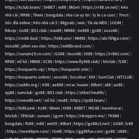
https://kclub.team/
|
SHBET
|
xx88
|
8kbet
|
https://rr88.se.net/
|
kèo
nhà cái
|
RR88
|
78win
|
bongdalu
|
nha cai uy tin
|
ty le ca cuoc
|
7mcn
|
Xóc đĩa online
|
Kèo nhà cái 5
|
88goals
|
iwin
|
Tài xỉu MD5
|
1GOM
|
Rikvip
|
Go88
|
B52 club
|
max88
|
MM88
|
Ae888
|
go88
|
xoso66
|
https://cm88.dad/
|
https://hi88.uno/
|
MM88
|
https://alo789ga.com/
|
Xoso66
|
phim sex vlxx
|
https://xx88brand.com/
|
https://sunwin19.cn.com/
|
GG88
|
Xoso66
|
XX88
|
https://rr88it.com/
|
RR88
|
nổ hũ
|
MB66
|
SC88
|
https://www.fly888.club/
|
hitclub
|
f168
|
https://hoiquantv.vip/
|
https://hoiquantv.site/
|
https://hoiquantv.online/
|
xoso66
|
Socolive
|
8XX
|
SumClub
|
HITCLUB
|
https://uu88n.org/
|
tr88
|
ae888
|
mcw
|
kuwin
|
88bet
|
x88
|
ao88
|
qq88
|
sumclub
|
go88
|
B52 club
|
https://shbet.health/
|
https://vnew88.net/
|
nổ hũ
|
mu88
|
https://qs88.team/
|
https://hi88.pink
|
hz88
|
68win
|
XX88
|
8XBET
|
VN168
|
keonhacai
|
hitclub
|
789club
|
sunwin
|
1gom
|
https://rikvippro.me/
|
TK688
|
bongdalu
|
fb88
|
m88
|
win55
|
86bet
|
https://go88v2.net/
|
GG88
|
lv88
|
https://new88pm.com/
|
On68
|
https://gg88fun.com
|
go88
|
U888
|