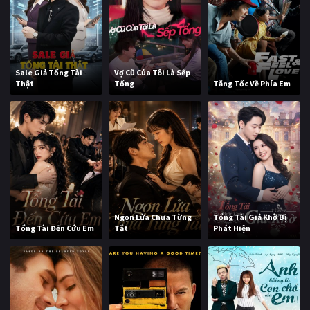
Sale Giả Tổng Tài
Vợ Cũ Của Tôi Là Sếp
Thật
Tổng
Tăng Tốc Về Phía Em
Ngọn Lửa Chưa Từng
Tổng Tài Giả Khờ Bị
Tổng Tài Đến Cứu Em
Tắt
Phát Hiện