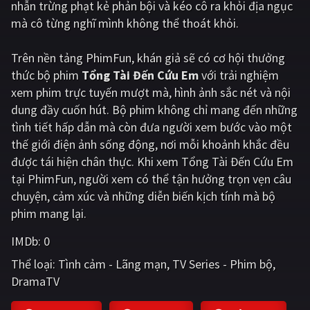
nhẫn trừng phạt kẻ phản bội và kéo cô ra khỏi địa ngục
mà cô từng nghĩ mình không thể thoát khỏi.
Giật gân
Gia đình
Bí ẩn
Lịch sử
Trên nền tảng
PhimFun
, khán giả sẽ có cơ hội thưởng
thức bộ phim
Tổng Tài Đến Cứu Em
với trải nghiệm
Viễn Tây
Tiểu sử
xem phim trực tuyến mượt mà, hình ảnh sắc nét và nội
GameShow
DramaTV
dung đầy cuốn hút. Bộ phim không chỉ mang đến những
tình tiết hấp dẫn mà còn đưa người xem bước vào một
QUỐC GIA
thế giới điện ảnh sống động, nơi mỗi khoảnh khắc đều
được tái hiện chân thực. Khi xem Tổng Tài Đến Cứu Em
Âu - Mỹ
Trung Quốc - Hồng Kông
tại PhimFun, người xem có thể tận hưởng trọn vẹn câu
chuyện, cảm xúc và những diễn biến kịch tính mà bộ
Hàn Quốc
Nhật Bản
phim mang lại.
Ấn Độ
Việt Nam
IMDb:
0
Tổng hợp
Thể loại:
Tình cảm - Lãng mạn
TV Series - Phim bộ
DramaTV
CẬP NHẬT