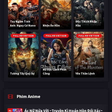
Tay Ngắm Tinh
Độc Thích Nhập
Anh: Nguy Cơ Nano
Nhện Ăn Hồn
Hầu
FULL HD VIETSUB
FULL HD VIETSUB
FULL HD VIETSUB
Nữ Đặc Cảnh Phản
Tương Tây Quỷ Sự
Công
Yêu Thần Lệnh
Phim Anime
Ác Nữ Nửa Vời ~Truyền Kì Hoán Hồn Đổi Xác~
#1