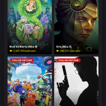
Rick Và Morty (Mùa 9)
Silo (Mùa 3)
3,007,976 lượt xem
386,237 lượt xem
FULL HD VIETSUB
FULL HD VIETSUB