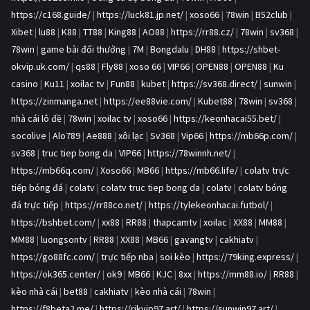
https://c168.guide/
|
https://luck81.jp.net/
|
xoso66
|
78win
|
B52club
|
Xibet
|
lu88
|
K88
|
TT88
|
King88
|
AO88
|
https://rr88.cz/
|
78win
|
sv368
|
78win
|
game bài đổi thưởng
|
7M
|
Bongdalu
|
DH88
|
https://shbet-
okvip.uk.com/
|
qs88
|
Fly88
|
xoso 66
|
VIP66
|
OPEN88
|
OPEN88
|
Ku
casino
|
Ku11
|
xoilac tv
|
Fun88
|
kubet
|
https://sv368.direct/
|
sunwin
|
https://zinmanga.net
|
https://ee88vie.com/
|
Kubet88
|
78win
|
sv368
|
nhà cái lô đề
|
78win
|
xoilac tv
|
xoso66
|
https://keonhacai55.bet/
|
socolive
|
Alo789
|
Ae888
|
xôi lạc
|
Sv368
|
Vip66
|
https://mb66p.com/
|
sv368
|
truc tiep bong da
|
VIP66
|
https://78winnh.net/
|
https://mb66q.com/
|
Xoso66
|
MB66
|
https://mb66.life/
|
colatv trực
tiếp bóng đá
|
colatv
|
colatv truc tiep bong da
|
colatv
|
colatv bóng
đá trực tiếp
|
https://rr88co.net/
|
https://tylekeonhacai.futbol/
|
https://bshbet.com/
|
xx88
|
RR88
|
thapcamtv
|
xoilac
|
XX88
|
MM88
|
MM88
|
luongsontv
|
RR88
|
XX88
|
MB66
|
gavangtv
|
cakhiatv
|
https://go88fc.com/
|
trực tiếp nba
|
soi kèo
|
https://79king.express/
|
https://ok365.center/
|
ok9
|
MB66
|
KJC
|
8xx
|
https://mm88.io/
|
RR88
|
kèo nhà cái
|
bet88
|
cakhiatv
|
kèo nhà cái
|
78win
|
https://f8beta2.me/
|
https://rikvip97.art/
|
https://sunwin97.art/
|