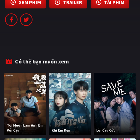
XEM PHIM
TRAILER
TẢI PHIM
PHIM MỚI
PHIM BỘ
PHIM LẺ
PHIM CHIẾU RẠP
TUYỂN TẬP PHIM
Có thể bạn muốn xem
BLOG
Tôi Muốn Làm Anh Em
Với Cậu
Khi Em Đến
Lời Cầu Cứu