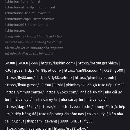
#phimfun #phimfunnet
#phimfunonline #phimfunofficial
#phimfunhd #phimfunvietsub
#phimfunmienphi #xemphimfun
#phimfun2026 #phimfunmoi
#phimfun.net
Trang web này không lưu trữ bất kỳ tệp
nào trên máy chủ của chúng tôi, chúng
tôi chỉ liên kết với phương tiện được lưu
trữ trên các dịch vụ của bên thứ 3.
Sv388
|
Sv368
|
xx88
|
https://luphim.com/
|
https://bet88.graphics/
|
KJC
|
go88
|
https://rr88pet.com/
|
https://cm88.cn.com/
|
XX88
|
go88
|
https://fly88.uno/
|
https://fly88.select/
|
https://phimhayok.onl/
|
https://fly88.green/
|
FLY88
|
FLY88
|
phimhayok
|
đá gà trực tiếp
|
CM88
|
https://mm88.center/
|
https://2ok9.com/
|
nhà cái uy tín
|
nhà cái uy
tín
|
nhà cái uy tín
|
nhà cái uy tín
|
nhà cái uy tín
|
nhà cái uy tín
|
https://daga88.my/
|
https://xhamsterlive.radio.fm/
|
bóng đá trực tiếp
|
trực tiếp bóng đá
|
trực tiếp bóng đá hôm nay
|
ca khia
|
tỷ lệ kèo nhà
cái
|
90phut
|
thapcam
|
gavang
|
u888
|
SHBET
|
fly88
|
https://keonhacaitop.com/
|
https://go88.tokyo/
|