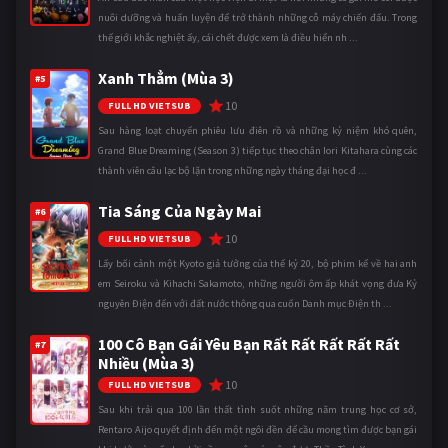
nuôi dưỡng và huấn luyện để trở thành những cỗ máy chiến đấu. Trong
thế giới khắc nghiệt ấy, cái chết được xem là điều hiển nh ...
Xanh Thẳm (Mùa 3)
#5
10
FULL HD VIETSUB
Sau hàng loạt chuyến phiêu lưu điên rồ và những kỷ niệm khó quên,
Grand Blue Dreaming (Season 3) tiếp tục theo chân Iori Kitahara cùng các
thành viên câu lạc bộ lặn trong những ngày tháng đại học đ ...
Tia Sáng Của Ngày Mai
#6
10
FULL HD VIETSUB
Lấy bối cảnh một Kyoto giả tưởng của thế kỷ 20, bộ phim kể về hai anh
em Seiroku và Kihachi Sakamoto, những người ôm ấp khát vọng đưa Kỷ
nguyên Điện đến với đất nước thông qua cuốn Danh mục Điện th ...
100 Cô Bạn Gái Yêu Bạn Rất Rất Rất Rất Rất
#7
Nhiều (Mùa 3)
10
FULL HD VIETSUB
Sau khi trải qua 100 lần thất tình suốt những năm trung học cơ sở,
Rentaro Aijo quyết định đến một ngôi đền để cầu mong tìm được bạn gái