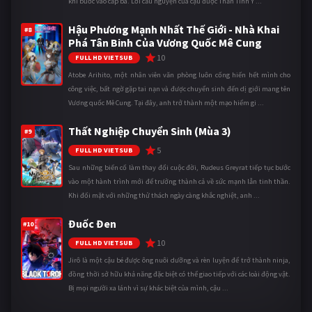
khi bước vào cấp ba. Lời cầu nguyện của cậu được Thần Tình Y ...
Hậu Phương Mạnh Nhất Thế Giới - Nhà Khai
#8
Phá Tân Binh Của Vương Quốc Mê Cung
10
FULL HD VIETSUB
Atobe Arihito, một nhân viên văn phòng luôn cống hiến hết mình cho
công việc, bất ngờ gặp tai nạn và được chuyển sinh đến dị giới mang tên
Vương quốc Mê Cung. Tại đây, anh trở thành một mạo hiểm gi ...
Thất Nghiệp Chuyển Sinh (Mùa 3)
#9
5
FULL HD VIETSUB
Sau những biến cố làm thay đổi cuộc đời, Rudeus Greyrat tiếp tục bước
vào một hành trình mới để trưởng thành cả về sức mạnh lẫn tinh thần.
Khi đối mặt với những thử thách ngày càng khắc nghiệt, anh ...
Đuốc Đen
#10
10
FULL HD VIETSUB
Jirô là một cậu bé được ông nuôi dưỡng và rèn luyện để trở thành ninja,
đồng thời sở hữu khả năng đặc biệt có thể giao tiếp với các loài động vật.
Bị mọi người xa lánh vì sự khác biệt của mình, cậu ...