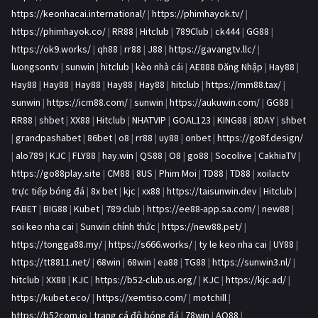
https://keonhacai.international/
|
https://phimhayok.tv/
|
https://phimhayok.co/
|
RR88
|
Hitclub
|
789Club
|
ck444
|
GG88
|
https://ok9.works/
|
qh88
|
rr88
|
J88
|
https://gavangtv.llc/
|
luongsontv
|
sunwin
|
hitclub
|
kèo nhà cái
|
AE888 Đăng Nhập
|
Hay88
|
Hay88
|
Hay88
|
Hay88
|
Hay88
|
Hay88
|
hitclub
|
https://mm88.tax/
|
sunwin
|
https://icm88.com/
|
sunwin
|
https://aukuwin.com/
|
GG88
|
RR88
|
shbet
|
XX88
|
Hitclub
|
NHATVIP
|
GOAL123
|
KING88
|
8DAY
|
shbet
|
grandpashabet
|
86bet
|
o8
|
rr88
|
uy88
|
onbet
|
https://go8f.design/
|
alo789
|
KJC
|
FLY88
|
hay.win
|
QS88
|
O8
|
go88
|
Socolive
|
CakhiaTV
|
https://go88play.site
|
CM88
|
8US
|
Phim Moi
|
TD88
|
TD88
|
xoilactv
trực tiếp bóng đá
|
8x bet
|
kjc
|
xx88
|
https://taisunwin.dev
|
Hitclub
|
FABET
|
BIG88
|
Kubet
|
789 club
|
https://ee88-app.sa.com/
|
new88
|
soi keo nha cai
|
Sunwin chính thức
|
https://new88.pet/
|
https://tongga88.my/
|
https://s666.works/
|
ty le keo nha cai
|
UY88
|
https://tt8811.net/
|
68win
|
68win
|
ea88
|
TG88
|
https://sunwin3.nl/
|
hitclub
|
XX88
|
KJC
|
https://b52-club.us.org/
|
KJC
|
https://kjc.ad/
|
https://kubet.eco/
|
https://xemtiso.com/
|
motchill
|
https://b52com.io
|
trang cá độ bóng đá
|
78win
|
AO88
|