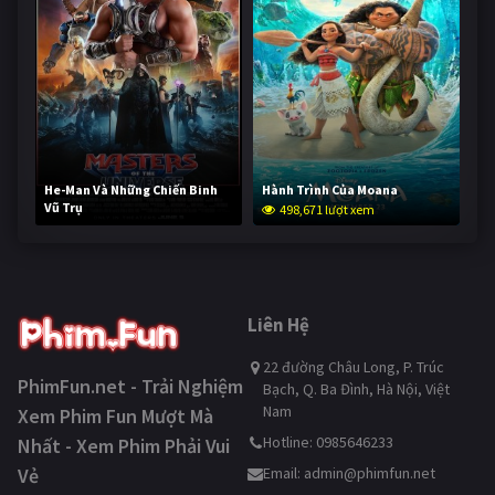
He-Man Và Những Chiến Binh
Hành Trình Của Moana
Vũ Trụ
498,671 lượt xem
248,134 lượt xem
Liên Hệ
22 đường Châu Long, P. Trúc
PhimFun.net - Trải Nghiệm
Bạch, Q. Ba Đình, Hà Nội, Việt
Nam
Xem Phim Fun Mượt Mà
Hotline: 0985646233
Nhất - Xem Phim Phải Vui
Vẻ
Email:
admin@phimfun.net