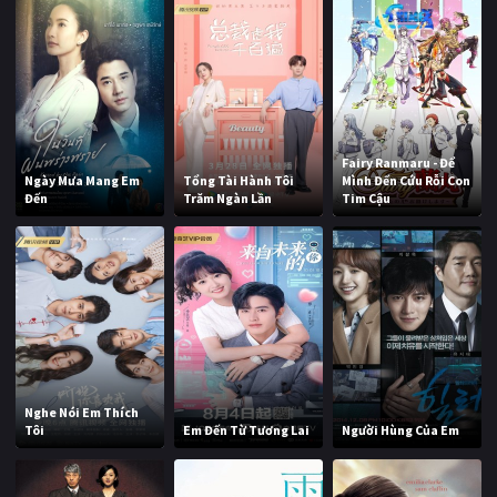
Fairy Ranmaru - Để
Ngày Mưa Mang Em
Tổng Tài Hành Tôi
Mình Đến Cứu Rỗi Con
Đến
Trăm Ngàn Lần
Tim Cậu
Nghe Nói Em Thích
Tôi
Em Đến Từ Tương Lai
Người Hùng Của Em