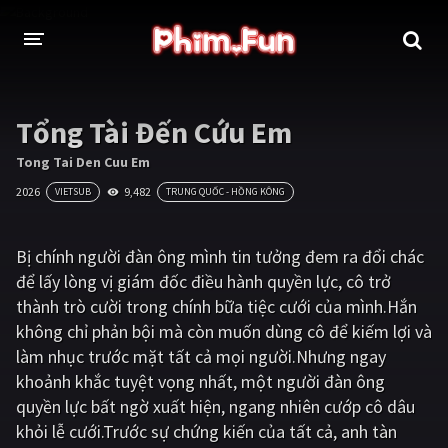
THỂ LOẠI
Tổng Tài Đến Cứu Em
Thần thoại - Cổ trang
Hành động
Tong Tai Den Cuu Em
2026
9,482
VIETSUB
TRUNG QUỐC - HỒNG KÔNG
Tâm lý
Chiến tranh
Võ thuật - Kiếm hiệp
Nhạc kịch
Bị chính người đàn ông mình tin tưởng đem ra đổi chác
để lấy lòng vị giám đốc điều hành quyền lực, cô trở
Kinh dị
Tội phạm - Hình sự
thành trò cười trong chính bữa tiệc cưới của mình.Hắn
Phiêu lưu
Hài hước
không chỉ phản bội mà còn muốn dùng cô để kiếm lợi và
làm nhục trước mặt tất cả mọi người.Nhưng ngay
Viễn tưởng
Khoa học - Tài liệu
khoảnh khắc tuyệt vọng nhất, một người đàn ông
Hoạt hình
Thể thao
quyền lực bất ngờ xuất hiện, ngang nhiên cướp cô dâu
khỏi lễ cưới.Trước sự chứng kiến của tất cả, anh tàn
Tình cảm - Lãng mạn
Kỳ ảo