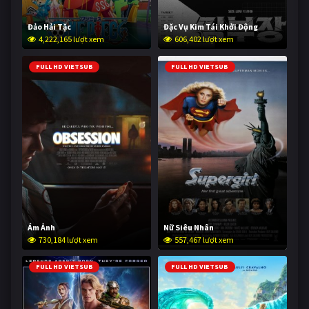
Đảo Hải Tặc
Đặc Vụ Kim Tái Khởi Động
4,222,165 lượt xem
606,402 lượt xem
FULL HD VIETSUB
FULL HD VIETSUB
Ám Ảnh
Nữ Siêu Nhân
730,184 lượt xem
557,467 lượt xem
FULL HD VIETSUB
FULL HD VIETSUB