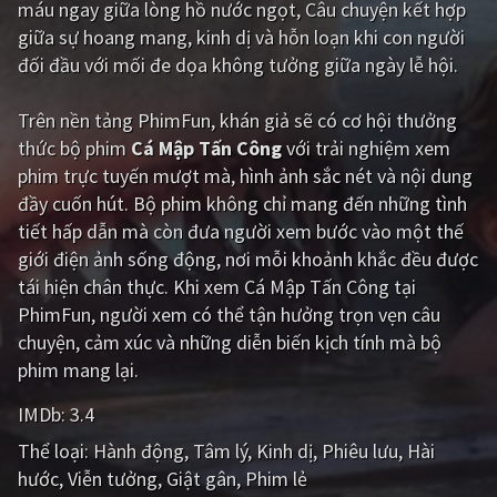
máu ngay giữa lòng hồ nước ngọt, Câu chuyện kết hợp
giữa sự hoang mang, kinh dị và hỗn loạn khi con người
Giật gân
Gia đình
đối đầu với mối đe dọa không tưởng giữa ngày lễ hội.
Bí ẩn
Lịch sử
Trên nền tảng
PhimFun
, khán giả sẽ có cơ hội thưởng
Viễn Tây
Tiểu sử
thức bộ phim
Cá Mập Tấn Công
với trải nghiệm xem
GameShow
DramaTV
phim trực tuyến mượt mà, hình ảnh sắc nét và nội dung
đầy cuốn hút. Bộ phim không chỉ mang đến những tình
QUỐC GIA
tiết hấp dẫn mà còn đưa người xem bước vào một thế
giới điện ảnh sống động, nơi mỗi khoảnh khắc đều được
Âu - Mỹ
Trung Quốc - Hồng Kông
tái hiện chân thực. Khi xem Cá Mập Tấn Công tại
PhimFun, người xem có thể tận hưởng trọn vẹn câu
Hàn Quốc
Nhật Bản
chuyện, cảm xúc và những diễn biến kịch tính mà bộ
Ấn Độ
Việt Nam
phim mang lại.
Tổng hợp
IMDb:
3.4
Thể loại:
Hành động
Tâm lý
Kinh dị
Phiêu lưu
Hài
CẬP NHẬT
hước
Viễn tưởng
Giật gân
Phim lẻ