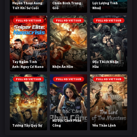
Huyền Thoại Aang:
Chiến Binh Trong
Lực Lượng Tinh
Tiết Khí Sư Cuối
Gió
Nhuệ
Cùng
FULL HD VIETSUB
FULL HD VIETSUB
FULL HD VIETSUB
Tay Ngắm Tinh
Độc Thích Nhập
Anh: Nguy Cơ Nano
Nhện Ăn Hồn
Hầu
FULL HD VIETSUB
FULL HD VIETSUB
FULL HD VIETSUB
Nữ Đặc Cảnh Phản
Tương Tây Quỷ Sự
Công
Yêu Thần Lệnh