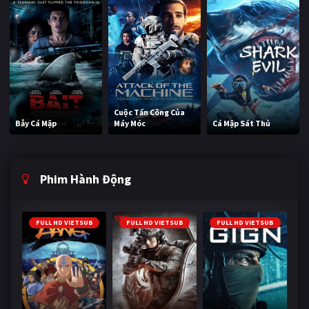
Cuộc Tấn Công Của
Bẫy Cá Mập
Máy Móc
Cá Mập Sát Thủ
Phim Hành Động
FULL HD VIETSUB
FULL HD VIETSUB
FULL HD VIETSUB