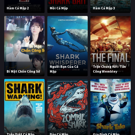
Hàm Cá Mập 2
Mồi Cá Mập
Hàm Cá Mập 3
Người Bạn Của Cá
Trận Chung Kết: Tấn
Bí Mật Chốn Công Sở
Mập
Công Wembley
Tiêu Diệt Cá Mập
Đảo Cá Mập
Gia Đình Cá Mập