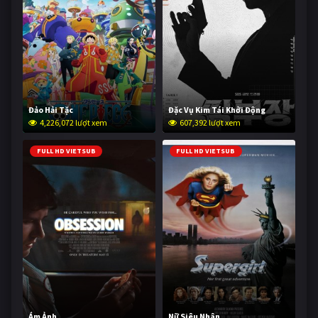
Đảo Hải Tặc
Đặc Vụ Kim Tái Khởi Động
4,226,072 lượt xem
607,392 lượt xem
FULL HD VIETSUB
FULL HD VIETSUB
Ám Ảnh
Nữ Siêu Nhân