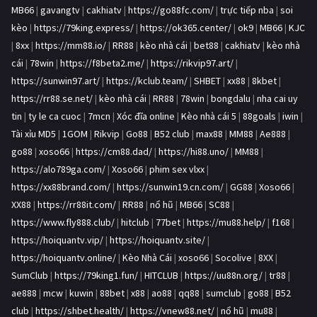
MB66
|
gavangtv
|
cakhiatv
|
https://go88fc.com/
|
trực tiếp nba
|
soi
kèo
|
https://79king.express/
|
https://ok365.center/
|
ok9
|
MB66
|
KJC
|
8xx
|
https://mm88.io/
|
RR88
|
kèo nhà cái
|
bet88
|
cakhiatv
|
kèo nhà
cái
|
78win
|
https://f8beta2.me/
|
https://rikvip97.art/
|
https://sunwin97.art/
|
https://kclub.team/
|
SHBET
|
xx88
|
8kbet
|
https://rr88.se.net/
|
kèo nhà cái
|
RR88
|
78win
|
bongdalu
|
nha cai uy
tin
|
ty le ca cuoc
|
7mcn
|
Xóc đĩa online
|
Kèo nhà cái 5
|
88goals
|
iwin
|
Tài xỉu MD5
|
1GOM
|
Rikvip
|
Go88
|
B52 club
|
max88
|
MM88
|
Ae888
|
go88
|
xoso66
|
https://cm88.dad/
|
https://hi88.uno/
|
MM88
|
https://alo789ga.com/
|
Xoso66
|
phim sex vlxx
|
https://xx88brand.com/
|
https://sunwin19.cn.com/
|
GG88
|
Xoso66
|
XX88
|
https://rr88it.com/
|
RR88
|
nổ hũ
|
MB66
|
SC88
|
https://www.fly888.club/
|
hitclub
|
77bet
|
https://mu88.help/
|
f168
|
https://hoiquantv.vip/
|
https://hoiquantv.site/
|
https://hoiquantv.online/
|
Kèo Nhà Cái
|
xoso66
|
Socolive
|
8XX
|
SumClub
|
https://79king1.fun/
|
HITCLUB
|
https://uu88n.org/
|
tr88
|
ae888
|
mcw
|
kuwin
|
88bet
|
x88
|
ao88
|
qq88
|
sumclub
|
go88
|
B52
club
|
https://shbet.health/
|
https://vnew88.net/
|
nổ hũ
|
mu88
|