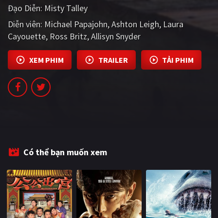
Đạo Diễn:
Misty Talley
PHIM MỚI
Diễn viên:
Michael Papajohn
Ashton Leigh
Laura
PHIM BỘ
Cayouette
Ross Britz
Allisyn Snyder
PHIM LẺ
XEM PHIM
TRAILER
TẢI PHIM
PHIM CHIẾU RẠP
TUYỂN TẬP PHIM
BLOG
Có thể bạn muốn xem