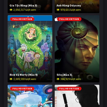
Gia Tộc Rồng (Mùa 3)
Anh Hùng Odyssey
2,050,317 lượt xem
978,631 lượt xem
FULL HD VIETSUB
FULL HD VIETSUB
Rick Và Morty (Mùa 9)
Silo (Mùa 3)
3,009,593 lượt xem
388,929 lượt xem
FULL HD VIETSUB
FULL HD VIETSUB