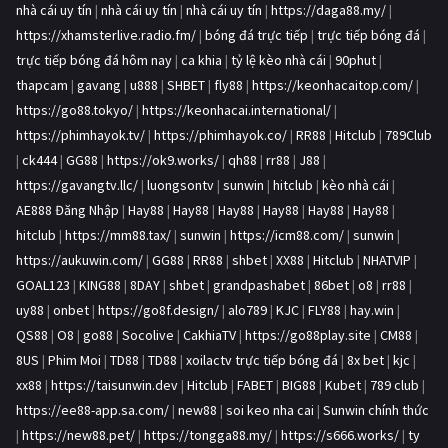
nhà cái uy tín
|
nhà cái uy tín
|
nhà cái uy tín
|
https://daga88.my/
|
https://xhamsterlive.radio.fm/
|
bóng đá trực tiếp
|
trực tiếp bóng đá
|
trực tiếp bóng đá hôm nay
|
ca khia
|
tỷ lệ kèo nhà cái
|
90phut
|
thapcam
|
gavang
|
u888
|
SHBET
|
fly88
|
https://keonhacaitop.com/
|
https://go88.tokyo/
|
https://keonhacai.international/
|
https://phimhayok.tv/
|
https://phimhayok.co/
|
RR88
|
Hitclub
|
789Club
|
ck444
|
GG88
|
https://ok9.works/
|
qh88
|
rr88
|
J88
|
https://gavangtv.llc/
|
luongsontv
|
sunwin
|
hitclub
|
kèo nhà cái
|
AE888 Đăng Nhập
|
Hay88
|
Hay88
|
Hay88
|
Hay88
|
Hay88
|
Hay88
|
hitclub
|
https://mm88.tax/
|
sunwin
|
https://icm88.com/
|
sunwin
|
https://aukuwin.com/
|
GG88
|
RR88
|
shbet
|
XX88
|
Hitclub
|
NHATVIP
|
GOAL123
|
KING88
|
8DAY
|
shbet
|
grandpashabet
|
86bet
|
o8
|
rr88
|
uy88
|
onbet
|
https://go8f.design/
|
alo789
|
KJC
|
FLY88
|
hay.win
|
QS88
|
O8
|
go88
|
Socolive
|
CakhiaTV
|
https://go88play.site
|
CM88
|
8US
|
Phim Moi
|
TD88
|
TD88
|
xoilactv trực tiếp bóng đá
|
8x bet
|
kjc
|
xx88
|
https://taisunwin.dev
|
Hitclub
|
FABET
|
BIG88
|
Kubet
|
789 club
|
https://ee88-app.sa.com/
|
new88
|
soi keo nha cai
|
Sunwin chính thức
|
https://new88.pet/
|
https://tongga88.my/
|
https://s666.works/
|
ty