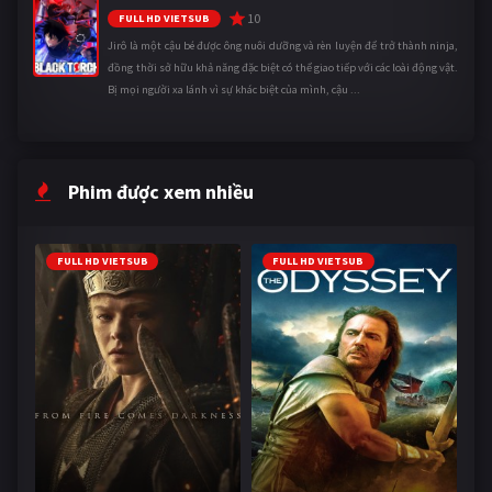
10
FULL HD VIETSUB
Jirô là một cậu bé được ông nuôi dưỡng và rèn luyện để trở thành ninja,
đồng thời sở hữu khả năng đặc biệt có thể giao tiếp với các loài động vật.
Bị mọi người xa lánh vì sự khác biệt của mình, cậu ...
Phim được xem nhiều
FULL HD VIETSUB
FULL HD VIETSUB