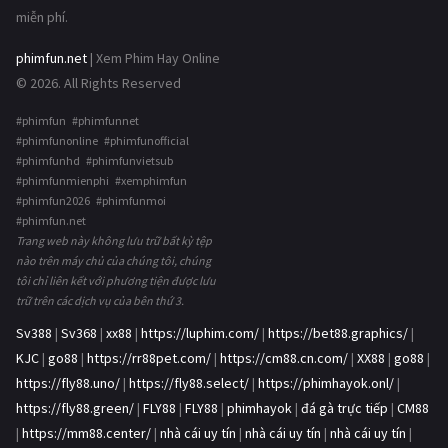
miễn phí.
phimfun.net
| Xem Phim Hay Online
© 2026. All Rights Reserved
#phimfun #phimfunnet
#phimfunonline #phimfunofficial
#phimfunhd #phimfunvietsub
#phimfunmienphi #xemphimfun
#phimfun2026 #phimfunmoi
#phimfun.net
Trang web này không lưu trữ bất kỳ tệp
nào trên máy chủ của chúng tôi, chúng
tôi chỉ liên kết với phương tiện được lưu
trữ trên các dịch vụ của bên thứ 3.
Sv388
|
Sv368
|
xx88
|
https://luphim.com/
|
https://bet88.graphics/
|
KJC
|
go88
|
https://rr88pet.com/
|
https://cm88.cn.com/
|
XX88
|
go88
|
https://fly88.uno/
|
https://fly88.select/
|
https://phimhayok.onl/
|
https://fly88.green/
|
FLY88
|
FLY88
|
phimhayok
|
đá gà trực tiếp
|
CM88
|
https://mm88.center/
|
nhà cái uy tín
|
nhà cái uy tín
|
nhà cái uy tín
|