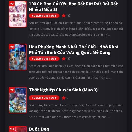
100 Cô Bạn Gái Yêu Bạn Rất Rất Rất Rất Rất
#7
Nhiều (Mùa 3)
10
FULL HD VIETSUB
Sau khi trải qua 100 lần thất tình suốt những năm trung học cơ sở,
Rentaro Aijo quyết định đến một ngôi đền để cầu mong tìm được bạn gái
khi bước vào cấp ba. Lời cầu nguyện của cậu được Thần Tình Y ...
Hậu Phương Mạnh Nhất Thế Giới - Nhà Khai
#8
Phá Tân Binh Của Vương Quốc Mê Cung
10
FULL HD VIETSUB
Atobe Arihito, một nhân viên văn phòng luôn cống hiến hết mình cho
công việc, bất ngờ gặp tai nạn và được chuyển sinh đến dị giới mang tên
Vương quốc Mê Cung. Tại đây, anh trở thành một mạo hiểm gi ...
Thất Nghiệp Chuyển Sinh (Mùa 3)
#9
5
FULL HD VIETSUB
Sau những biến cố làm thay đổi cuộc đời, Rudeus Greyrat tiếp tục bước
vào một hành trình mới để trưởng thành cả về sức mạnh lẫn tinh thần.
Khi đối mặt với những thử thách ngày càng khắc nghiệt, anh ...
Đuốc Đen
#10