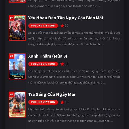
2) tiếp tục theo chân Clevatess cùng những đồng minh trong cuộc chiến
chống lại các thế lực đang đẩy nhân loại đến bờ vực diệ ...
Yêu Nhau Đến Tận Ngày Cậu Biến Mất
#4
10
FULL HD VIETSUB
Ẩn sau bức màn của một học viện bí mật là nơi những cô gái mồ côi được
nuôi dưỡng và huấn luyện để trở thành những cỗ máy chiến đấu. Trong
thế giới khắc nghiệt ấy, cái chết được xem là điều hiển nh ...
Xanh Thẳm (Mùa 3)
#5
10
FULL HD VIETSUB
Sau hàng loạt chuyến phiêu lưu điên rồ và những kỷ niệm khó quên,
Grand Blue Dreaming (Season 3) tiếp tục theo chân Iori Kitahara cùng các
thành viên câu lạc bộ lặn trong những ngày tháng đại học đ ...
Tia Sáng Của Ngày Mai
#6
10
FULL HD VIETSUB
Lấy bối cảnh một Kyoto giả tưởng của thế kỷ 20, bộ phim kể về hai anh
em Seiroku và Kihachi Sakamoto, những người ôm ấp khát vọng đưa Kỷ
nguyên Điện đến với đất nước thông qua cuốn Danh mục Điện th ...