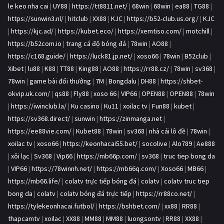
le keo nha cai
|
UY88
|
https://tt8811.net/
|
68win
|
68win
|
ea88
|
TG88
|
https://sunwin3.nl/
|
hitclub
|
XX88
|
KJC
|
https://b52-club.us.org/
|
KJC
|
https://kjc.ad/
|
https://kubet.eco/
|
https://xemtiso.com/
|
motchill
|
https://b52com.io
|
trang cá độ bóng đá
|
78win
|
AO88
|
https://c168.guide/
|
https://luck81.jp.net/
|
xoso66
|
78win
|
B52club
|
Xibet
|
lu88
|
K88
|
TT88
|
King88
|
AO88
|
https://rr88.cz/
|
78win
|
sv368
|
78win
|
game bài đổi thưởng
|
7M
|
Bongdalu
|
DH88
|
https://shbet-
okvip.uk.com/
|
qs88
|
Fly88
|
xoso 66
|
VIP66
|
OPEN88
|
OPEN88
|
78win
|
https://iwinclub.la/
|
Ku casino
|
Ku11
|
xoilac tv
|
Fun88
|
kubet
|
https://sv368.direct/
|
sunwin
|
https://zinmanga.net
|
https://ee88vie.com/
|
Kubet88
|
78win
|
sv368
|
nhà cái lô đề
|
78win
|
xoilac tv
|
xoso66
|
https://keonhacai55.bet/
|
socolive
|
Alo789
|
Ae888
|
xôi lạc
|
Sv368
|
Vip66
|
https://mb66p.com/
|
sv368
|
truc tiep bong da
|
VIP66
|
https://78winnh.net/
|
https://mb66q.com/
|
Xoso66
|
MB66
|
https://mb66.life/
|
colatv trực tiếp bóng đá
|
colatv
|
colatv truc tiep
bong da
|
colatv
|
colatv bóng đá trực tiếp
|
https://rr88co.net/
|
https://tylekeonhacai.futbol/
|
https://bshbet.com/
|
xx88
|
RR88
|
thapcamtv
|
xoilac
|
XX88
|
MM88
|
MM88
|
luongsontv
|
RR88
|
XX88
|