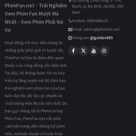
22 đường Châu Long, P. Trúc
PhimFun.net - Trải Nghiệm
Bạch, Q. Ba Đình, Hà Nội, Việt
Nam
Xem Phim Fun Mượt Mà
Hotline: 0985646233
Nhất - Xem Phim Phải Vui
Vẻ
Email:
admin@phimfun.net
Telegram:
@golden885
Hoạt động với mục tiêu mang lại
những giây phút giải trí tuyệt vời,
PhimFun tự hào là điểm đến quen
thuộc của cộng đồng yêu điện ảnh.
Tại đây, hệ thống được tối ưu hóa
trên hạ tầng mạnh mẽ để đảm bảo
trải nghiệm xem phim fun của bạn
luôn đạt tốc độ tải cực nhanh và
chất lượng hiển thị sắc nét nhất. Dù
bạn gọi chúng tôi là PhimFun hay
Phim Fun, PhimFun.net vẫn luôn
cam kết mang đến những bộ phim
mới, vietsub chuẩn và hoàn toàn