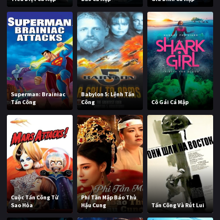
Superman: Brainiac
Babylon 5: Lệnh Tấn
Tấn Công
Công
Cô Gái Cá Mập
Cuộc Tấn Công Từ
Phi Tần Mập Báo Thù
Sao Hỏa
Hậu Cung
Tấn Công Và Rút Lui