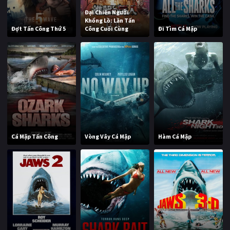
Đại Chiến Người
Khổng Lồ: Lần Tấn
Đợt Tấn Công Thứ 5
Công Cuối Cùng
Đi Tìm Cá Mập
Cá Mập Tấn Công
Vòng Vây Cá Mập
Hàm Cá Mập