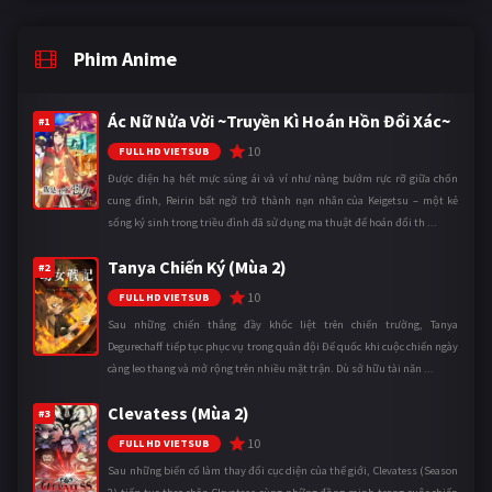
Phim Anime
Ác Nữ Nửa Vời ~Truyền Kì Hoán Hồn Đổi Xác~
#1
10
FULL HD VIETSUB
Được điện hạ hết mực sủng ái và ví như nàng bướm rực rỡ giữa chốn
cung đình, Reirin bất ngờ trở thành nạn nhân của Keigetsu – một kẻ
sống ký sinh trong triều đình đã sử dụng ma thuật để hoán đổi th ...
Tanya Chiến Ký (Mùa 2)
#2
10
FULL HD VIETSUB
Sau những chiến thắng đầy khốc liệt trên chiến trường, Tanya
Degurechaff tiếp tục phục vụ trong quân đội Đế quốc khi cuộc chiến ngày
càng leo thang và mở rộng trên nhiều mặt trận. Dù sở hữu tài năn ...
Clevatess (Mùa 2)
#3
10
FULL HD VIETSUB
Sau những biến cố làm thay đổi cục diện của thế giới, Clevatess (Season