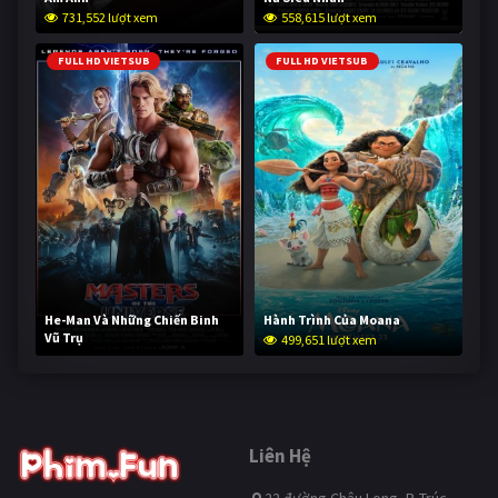
731,552 lượt xem
558,615 lượt xem
FULL HD VIETSUB
FULL HD VIETSUB
He-Man Và Những Chiến Binh
Hành Trình Của Moana
Vũ Trụ
499,651 lượt xem
249,083 lượt xem
Liên Hệ