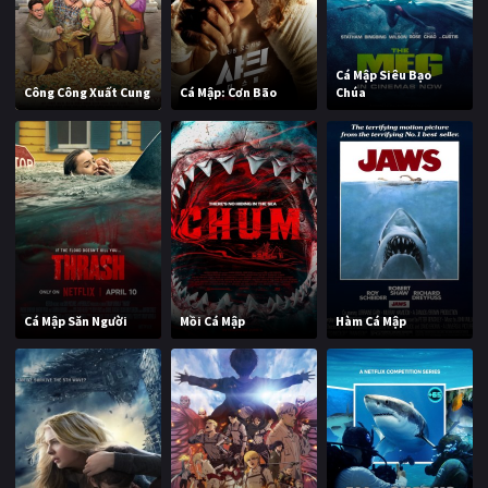
Cá Mập Siêu Bạo
Công Công Xuất Cung
Cá Mập: Cơn Bão
Chúa
Cá Mập Săn Người
Mồi Cá Mập
Hàm Cá Mập