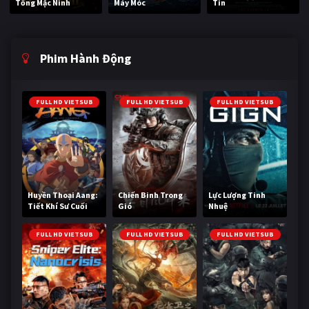
Tống Mặc Ninh
Máy Móc
Tin
Phim Hành Động
FULL HD VIETSUB
FULL HD VIETSUB
FULL HD VIETSUB
Huyền Thoại Aang:
Chiến Binh Trong
Lực Lượng Tinh
Tiết Khí Sư Cuối
Gió
Nhuệ
Cùng
FULL HD VIETSUB
FULL HD VIETSUB
FULL HD VIETSUB