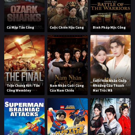
Cá Mập Tấn Công
Cuộc Chiến Hậu Cung
Binh Pháp Mặc Công
Cuộc Hôn Nhân Chớp
Trận Chung Kết: Tấn
Nam Nhân Cuối Cùng
Nhoáng Của Thanh
Công Wembley
Của Nam Chiếu
Mai Trúc Mã
LEGO DC Super