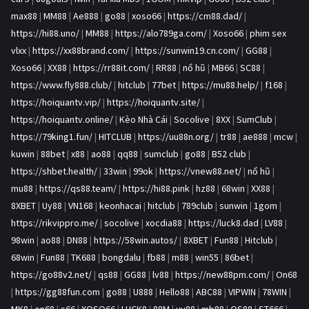
max88
|
MM88
|
Ae888
|
go88
|
xoso66
|
https://cm88.dad/
|
https://hi88.uno/
|
MM88
|
https://alo789ga.com/
|
Xoso66
|
phim sex
vlxx
|
https://xx88brand.com/
|
https://sunwin19.cn.com/
|
GG88
|
Xoso66
|
XX88
|
https://rr88it.com/
|
RR88
|
nổ hũ
|
MB66
|
SC88
|
https://www.fly888.club/
|
hitclub
|
77bet
|
https://mu88.help/
|
f168
|
https://hoiquantv.vip/
|
https://hoiquantv.site/
|
https://hoiquantv.online/
|
Kèo Nhà Cái
|
Socolive
|
8XX
|
SumClub
|
https://79king1.fun/
|
HITCLUB
|
https://uu88n.org/
|
tr88
|
ae888
|
mcw
|
kuwin
|
88bet
|
x88
|
ao88
|
qq88
|
sumclub
|
go88
|
B52 club
|
https://shbet.health/
|
33win
|
99ok
|
https://vnew88.net/
|
nổ hũ
|
mu88
|
https://qs88.team/
|
https://hi88.pink
|
hz88
|
68win
|
XX88
|
8XBET
|
Uy88
|
VN168
|
keonhacai
|
hitclub
|
789club
|
sunwin
|
1gom
|
https://rikvippro.me/
|
socolive
|
xocdia88
|
https://luck8.dad
|
LV88
|
98win
|
ao88
|
DN88
|
https://58win.autos/
|
8XBET
|
Fun88
|
Hitclub
|
68win
|
Fun88
|
TK688
|
bongdalu
|
fb88
|
m88
|
win55
|
86bet
|
https://go88v2.net/
|
qs88
|
GG88
|
lv88
|
https://new88pm.com/
|
On68
|
https://gg88fun.com
|
go88
|
U888
|
Hello88
|
ABC88
|
VIPWIN
|
78WIN
|