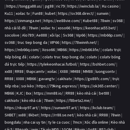
|
https://tongga88.us/
|
pg88
|
ric79
|
https://iwinclub.la/
|
Ku casino
|
Ku11
|
xoilac tv
|
Fun88
|
kubet
|
https://sv368.direct/
|
sunwin
|
https://zinmanga.net
|
https://ee88vie.com/
|
Kubet88
|
78win
|
sv368
|
nhà cái lô đề
|
78win
|
xoilac tv
|
xoso66
|
https://keonhacai55.bet/
|
socolive
|
Alo789
|
Ae888
|
xôi lạc
|
Sv368
|
Vip66
|
https://mb66p.com/
|
sv368
|
truc tiep bong da
|
VIP66
|
https://78winnh.net/
|
https://mb66q.com/
|
Xoso66
|
MB66
|
https://mb66.life/
|
colatv trực
tiếp bóng đá
|
colatv
|
colatv truc tiep bong da
|
colatv
|
colatv bóng
đá trực tiếp
|
https://tylekeonhacai.futbol/
|
https://bshbet.com/
|
xx88
|
RR88
|
thapcamtv
|
xoilac
|
XX88
|
MM88
|
MM88
|
luongsontv
|
RR88
|
XX88
|
MB66
|
gavangtv
|
cakhiatv
|
https://go88fc.com/
|
trực
tiếp nba
|
soi kèo
|
https://79king.express/
|
https://ok365.center/
|
MB66
|
KJC
|
8xx
|
https://mm88.io/
|
RR88
|
kèo nhà cái
|
bet88
|
cakhiatv
|
kèo nhà cái
|
78win
|
https://f8beta2.me/
|
https://rikvip97.art/
|
https://sunwin97.art/
|
https://kclub.team/
|
SHBET
|
xx88
|
8kbet
|
https://rr88.se.net/
|
kèo nhà cái
|
RR88
|
78win
|
bongdalu
|
nha cai uy tin
|
ty le ca cuoc
|
7mcn
|
Xóc đĩa online
|
Kèo nhà
cái 5
|
88goals
|
iwin
|
Tài xỉu MD5
|
1GOM
|
Rikvip
|
Go88
|
B52 club
|