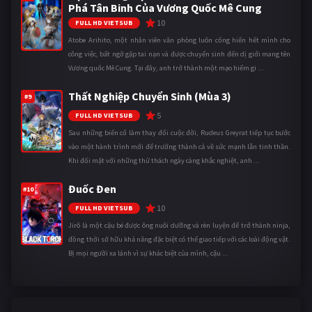
Phá Tân Binh Của Vương Quốc Mê Cung
10
FULL HD VIETSUB
Atobe Arihito, một nhân viên văn phòng luôn cống hiến hết mình cho
công việc, bất ngờ gặp tai nạn và được chuyển sinh đến dị giới mang tên
Vương quốc Mê Cung. Tại đây, anh trở thành một mạo hiểm gi ...
Thất Nghiệp Chuyển Sinh (Mùa 3)
#9
5
FULL HD VIETSUB
Sau những biến cố làm thay đổi cuộc đời, Rudeus Greyrat tiếp tục bước
vào một hành trình mới để trưởng thành cả về sức mạnh lẫn tinh thần.
Khi đối mặt với những thử thách ngày càng khắc nghiệt, anh ...
Đuốc Đen
#10
10
FULL HD VIETSUB
Jirô là một cậu bé được ông nuôi dưỡng và rèn luyện để trở thành ninja,
đồng thời sở hữu khả năng đặc biệt có thể giao tiếp với các loài động vật.
Bị mọi người xa lánh vì sự khác biệt của mình, cậu ...