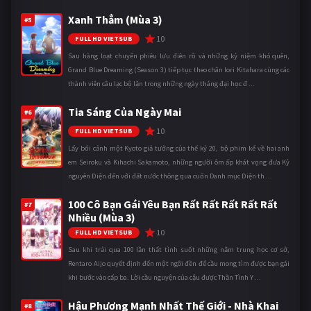
Xanh Thẳm (Mùa 3)
#5
10
FULL HD VIETSUB
Sau hàng loạt chuyến phiêu lưu điên rồ và những kỷ niệm khó quên,
Grand Blue Dreaming (Season 3) tiếp tục theo chân Iori Kitahara cùng các
thành viên câu lạc bộ lặn trong những ngày tháng đại học đ ...
Tia Sáng Của Ngày Mai
#6
10
FULL HD VIETSUB
Lấy bối cảnh một Kyoto giả tưởng của thế kỷ 20, bộ phim kể về hai anh
em Seiroku và Kihachi Sakamoto, những người ôm ấp khát vọng đưa Kỷ
nguyên Điện đến với đất nước thông qua cuốn Danh mục Điện th ...
100 Cô Bạn Gái Yêu Bạn Rất Rất Rất Rất Rất
#7
Nhiều (Mùa 3)
10
FULL HD VIETSUB
Sau khi trải qua 100 lần thất tình suốt những năm trung học cơ sở,
Rentaro Aijo quyết định đến một ngôi đền để cầu mong tìm được bạn gái
khi bước vào cấp ba. Lời cầu nguyện của cậu được Thần Tình Y ...
Hậu Phương Mạnh Nhất Thế Giới - Nhà Khai
#8