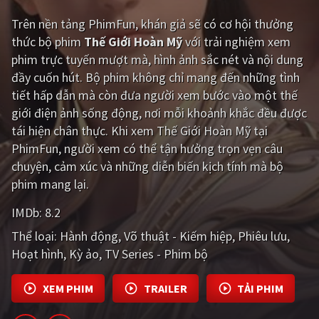
Trên nền tảng
PhimFun
, khán giả sẽ có cơ hội thưởng
Giật gân
Gia đình
thức bộ phim
Thế Giới Hoàn Mỹ
với trải nghiệm xem
Bí ẩn
Lịch sử
phim trực tuyến mượt mà, hình ảnh sắc nét và nội dung
đầy cuốn hút. Bộ phim không chỉ mang đến những tình
Viễn Tây
Tiểu sử
tiết hấp dẫn mà còn đưa người xem bước vào một thế
GameShow
DramaTV
giới điện ảnh sống động, nơi mỗi khoảnh khắc đều được
tái hiện chân thực. Khi xem Thế Giới Hoàn Mỹ tại
QUỐC GIA
PhimFun, người xem có thể tận hưởng trọn vẹn câu
chuyện, cảm xúc và những diễn biến kịch tính mà bộ
Âu - Mỹ
Trung Quốc - Hồng Kông
phim mang lại.
Hàn Quốc
Nhật Bản
IMDb:
8.2
Thể loại:
Hành động
Võ thuật - Kiếm hiệp
Phiêu lưu
Ấn Độ
Việt Nam
Hoạt hình
Kỳ ảo
TV Series - Phim bộ
Tổng hợp
XEM PHIM
TRAILER
TẢI PHIM
CẬP NHẬT