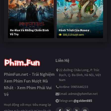
He-Man Và Những Chiến Binh
Hành Trình Của Moana
Vũ Trụ
500,319 lượt xem
249,906 lượt xem
Liên Hệ
22 đường Châu Long, P. Trúc
PhimFun.net - Trải Nghiệm
Bạch, Q. Ba Đình, Hà Nội, Việt
Nam
Xem Phim Fun Mượt Mà
Hotline: 0985646233
Nhất - Xem Phim Phải Vui
Vẻ
Email:
admin@phimfun.net
Telegram:
@golden885
Hoạt động với mục tiêu mang lại
những giây phút giải trí tuyệt vời,