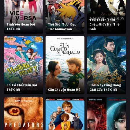
Thử Thách Thần
Tình Yêu Hoán Đổi
Thế Giới Tươi Đẹp
Chết: Giữa Hai Thế
Thế Giới
The Animation
Giới
Chỉ Có Thể Phản Bội
Hôm Nay Cũng Đang
Thế Giới
Câu Chuyện Hoàn Mỹ
Giải Cứu Thế Giới