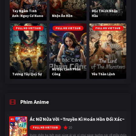
Tay Ngắm Tinh
Độc Thích Nhập
Anh: Nguy Cơ Nano
Nhện Ăn Hồn
Hầu
FULL HD VIETSUB
FULL HD VIETSUB
FULL HD VIETSUB
Nữ Đặc Cảnh Phản
Tương Tây Quỷ Sự
Công
Yêu Thần Lệnh
Phim Anime
Ác Nữ Nửa Vời ~Truyền Kì Hoán Hồn Đổi Xác~
#1
10
FULL HD VIETSUB
Được điện hạ hết mực sủng ái và ví như nàng bướm rực rỡ giữa chốn