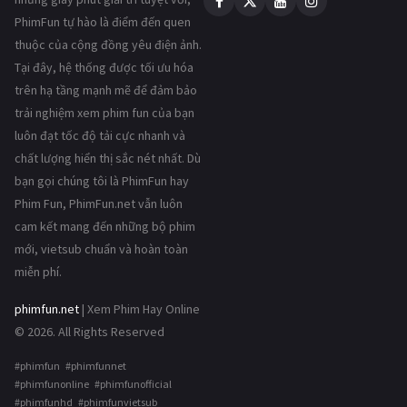
PhimFun tự hào là điểm đến quen
thuộc của cộng đồng yêu điện ảnh.
Tại đây, hệ thống được tối ưu hóa
trên hạ tầng mạnh mẽ để đảm bảo
trải nghiệm xem phim fun của bạn
luôn đạt tốc độ tải cực nhanh và
chất lượng hiển thị sắc nét nhất. Dù
bạn gọi chúng tôi là PhimFun hay
Phim Fun, PhimFun.net vẫn luôn
cam kết mang đến những bộ phim
mới, vietsub chuẩn và hoàn toàn
miễn phí.
phimfun.net
| Xem Phim Hay Online
© 2026. All Rights Reserved
#phimfun #phimfunnet
#phimfunonline #phimfunofficial
#phimfunhd #phimfunvietsub