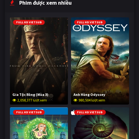
Phim được xem nhiều
FULL HD VIETSUB
FULL HD VIETSUB
Gia Tộc Rồng (Mùa 3)
Anh Hùng Odyssey
2,058,377 lượt xem
980,504 lượt xem
FULL HD VIETSUB
FULL HD VIETSUB