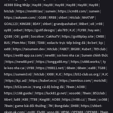
AE888 Đăng Nhập
|
Hay88
|
Hay88
|
Hay88
|
Hay88
|
Hay88
|
Hay88
|
hitclub
|
https://mm88.tax/
|
sunwin
|
https://icm88.com/
|
sunwin
|
https://aukuwin.com/
|
GG88
|
RR88
|
shbet
|
Hitclub
|
NHATVIP
|
GOAL123
|
KING88
|
8DAY
|
shbet
|
grandpashabet
|
86bet
|
o8
|
rr88
|
uy88
|
onbet
|
https://go8f.design/
|
alo789
|
KJC
|
FLY88
|
hay.win
|
QS88
|
O8
|
go88
|
Socolive
|
CakhiaTV
|
https://go88play.site
|
CM88
|
8US
|
Phim Moi
|
TD88
|
TD88
|
xoilactv trực tiếp bóng đá
|
8x bet
|
kjc
|
xx88
|
https://taisunwin.dev
|
Hitclub
|
FABET
|
BIG88
|
Kubet
|
789 club
|
https://ee88-app.sa.com/
|
new88
|
soi keo nha cai
|
Sunwin chính thức
|
https://new88.pet/
|
https://tongga88.my/
|
https://s666.works/
|
ty
le keo nha cai
|
UY88
|
https://tt8811.net/
|
68win
|
68win
|
ea88
|
TG88
|
https://sunwin3.nl/
|
hitclub
|
XX88
|
KJC
|
https://b52-club.us.org/
|
KJC
|
https://kjc.ad/
|
https://kubet.eco/
|
https://xemtiso.com/
|
motchill
|
https://b52com.io
|
trang cá độ bóng đá
|
78win
|
AO88
|
https://c168.guide/
|
https://luck81.jp.net/
|
xoso66
|
78win
|
B52club
|
Xibet
|
lu88
|
K88
|
TT88
|
King88
|
AO88
|
https://rr88.cz/
|
78win
|
sv368
|
78win
|
game bài đổi thưởng
|
7M
|
Bongdalu
|
DH88
|
https://shbet-
okvip.uk.com/
|
qs88
|
Fly88
|
xoso 66
|
VIP66
|
OPEN88
|
OPEN88
|
78win