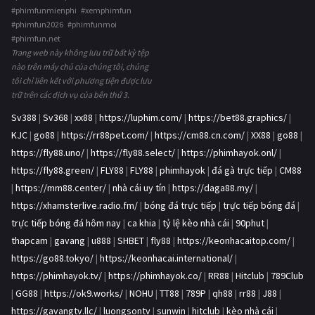
#phimfunmienphi #xemphimfun
#phimfun2026 #phimfunmoi
#phimfun.net
Trang web này không lưu trữ bất kỳ tệp
nào trên máy chủ của chúng tôi, chúng
tôi chỉ liên kết với phương tiện được lưu
trữ trên các dịch vụ của bên thứ 3.
Sv388
|
Sv368
|
xx88
|
https://luphim.com/
|
https://bet88.graphics/
|
KJC
|
go88
|
https://rr88pet.com/
|
https://cm88.cn.com/
|
XX88
|
go88
|
https://fly88.uno/
|
https://fly88.select/
|
https://phimhayok.onl/
|
https://fly88.green/
|
FLY88
|
FLY88
|
phimhayok
|
đá gà trực tiếp
|
CM88
|
https://mm88.center/
|
nhà cái uy tín
|
https://daga88.my/
|
https://xhamsterlive.radio.fm/
|
bóng đá trực tiếp
|
trực tiếp bóng đá
|
trực tiếp bóng đá hôm nay
|
ca khia
|
tỷ lệ kèo nhà cái
|
90phut
|
thapcam
|
gavang
|
u888
|
SHBET
|
fly88
|
https://keonhacaitop.com/
|
https://go88.tokyo/
|
https://keonhacai.international/
|
https://phimhayok.tv/
|
https://phimhayok.co/
|
RR88
|
Hitclub
|
789Club
|
GG88
|
https://ok9.works/
|
NOHU
|
TT88
|
789P
|
qh88
|
rr88
|
J88
|
https://gavangtv.llc/
|
luongsontv
|
sunwin
|
hitclub
|
kèo nhà cái
|