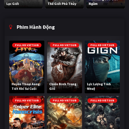
Lạc Giới
Thế Giới Phù Thủy
Ngầm
Phim Hành Động
FULL HD VIETSUB
FULL HD VIETSUB
FULL HD VIETSUB
Huyền Thoại Aang:
Chiến Binh Trong
Lực Lượng Tinh
Tiết Khí Sư Cuối
Gió
Nhuệ
Cùng
FULL HD VIETSUB
FULL HD VIETSUB
FULL HD VIETSUB