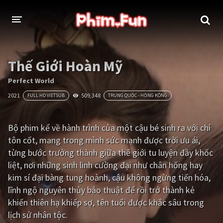
THỂ LOẠI
Thế Giới Hoàn Mỹ
Thần thoại - Cổ trang
Hành động
Perfect World
2021
509,348
FULL HD VIETSUB
TRUNG QUỐC - HỒNG KÔNG
Tâm lý
Chiến tranh
Võ thuật - Kiếm hiệp
Nhạc kịch
Bộ phim kể về hành trình của một cậu bé sinh ra với chí
tôn cốt, mang trong mình sức mạnh được trời ưu ái,
Kinh dị
Tội phạm - Hình sự
từng bước trưởng thành giữa thế giới tu luyện đầy khốc
Phiêu lưu
Hài hước
liệt, nơi những sinh linh cường đại như chân hống hay
kim sí đại bàng tung hoành, cậu không ngừng tiến hóa,
Viễn tưởng
Khoa học - Tài liệu
lĩnh ngộ nguyên thủy bảo thuật để rồi trở thành kẻ
Hoạt hình
Thể thao
khiến thiên hạ khiếp sợ, tên tuổi được khắc sâu trong
lịch sử nhân tộc.
Tình cảm - Lãng mạn
Kỳ ảo