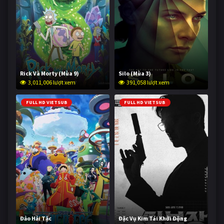
Rick Và Morty (Mùa 9)
Silo (Mùa 3)
3,011,006 lượt xem
391,058 lượt xem
FULL HD VIETSUB
FULL HD VIETSUB
Đảo Hải Tặc
Đặc Vụ Kim Tái Khởi Động