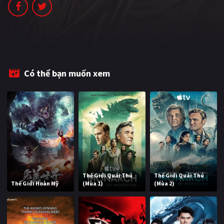
PHIM MỚI
PHIM BỘ
PHIM LẺ
PHIM CHIẾU RẠP
Có thể bạn muốn xem
TUYỂN TẬP PHIM
BLOG
Thế Giới Quái Thú
Thế Giới Quái Thú
Thế Giới Hoàn Mỹ
(Mùa 1)
(Mùa 2)