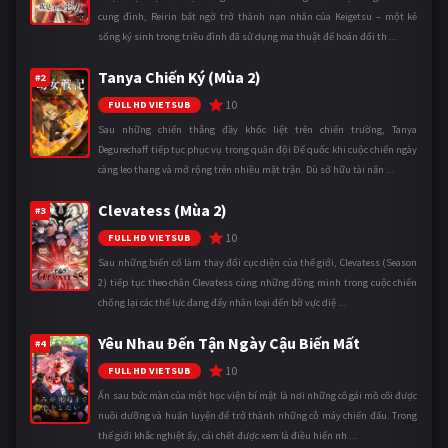
cung đình, Reirin bất ngờ trở thành nạn nhân của Keigetsu – một kẻ
sống ký sinh trong triều đình đã sử dụng ma thuật để hoán đổi th ...
Tanya Chiến Ký (Mùa 2)
#2
10
FULL HD VIETSUB
Sau những chiến thắng đầy khốc liệt trên chiến trường, Tanya
Degurechaff tiếp tục phục vụ trong quân đội Đế quốc khi cuộc chiến ngày
càng leo thang và mở rộng trên nhiều mặt trận. Dù sở hữu tài năn ...
Clevatess (Mùa 2)
#3
10
FULL HD VIETSUB
Sau những biến cố làm thay đổi cục diện của thế giới, Clevatess (Season
2) tiếp tục theo chân Clevatess cùng những đồng minh trong cuộc chiến
chống lại các thế lực đang đẩy nhân loại đến bờ vực diệ ...
Yêu Nhau Đến Tận Ngày Cậu Biến Mất
#4
10
FULL HD VIETSUB
Ẩn sau bức màn của một học viện bí mật là nơi những cô gái mồ côi được
nuôi dưỡng và huấn luyện để trở thành những cỗ máy chiến đấu. Trong
thế giới khắc nghiệt ấy, cái chết được xem là điều hiển nh ...