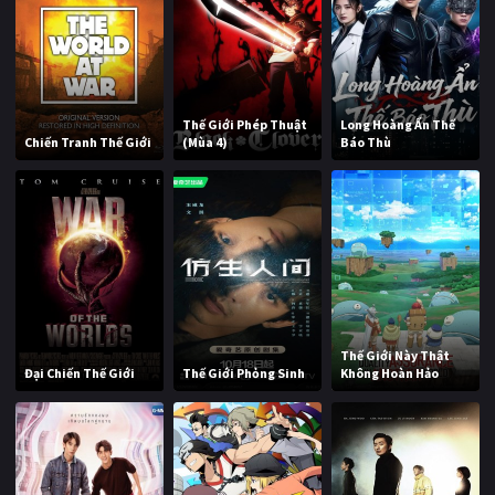
Thế Giới Phép Thuật
Long Hoàng Ẩn Thế
Chiến Tranh Thế Giới
(Mùa 4)
Báo Thù
Thế Giới Này Thật
Đại Chiến Thế Giới
Thế Giới Phỏng Sinh
Không Hoàn Hảo