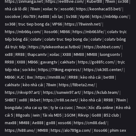
https://zinmanga.net
|
https://ee88vie.com/
|
Kubet88
|
78win
|
sv368
|
nhà cái lô đề
|
78win
|
xoilac tv
|
xoso66
|
https://keonhacai55.bet/
|
socolive
|
Alo789
|
Ae888
|
xôi lạc
|
Sv368
|
Vip66
|
https://mb66p.com/
|
sv368
|
truc tiep bong da
|
VIP66
|
https://78winnh.net/
|
https://mb66q.com/
|
Xoso66
|
MB66
|
https://mb66.life/
|
colatv trực
tiếp bóng đá
|
colatv
|
colatv truc tiep bong da
|
colatv
|
colatv bóng
đá trực tiếp
|
https://tylekeonhacai.futbol/
|
https://bshbet.com/
|
xx88
|
RR88
|
thapcamtv
|
xoilac
|
XX88
|
MM88
|
MM88
|
luongsontv
|
RR88
|
XX88
|
MB66
|
gavangtv
|
cakhiatv
|
https://go88fc.com/
|
trực
tiếp nba
|
soi kèo
|
https://79king.express/
|
https://ok365.center/
|
MB66
|
KJC
|
8xx
|
https://mm88.io/
|
RR88
|
kèo nhà cái
|
bet88
|
cakhiatv
|
kèo nhà cái
|
78win
|
https://f8beta2.me/
|
https://rikvip97.art/
|
https://sunwin97.art/
|
https://kclub.team/
|
SHBET
|
xx88
|
8kbet
|
https://rr88.se.net/
|
kèo nhà cái
|
RR88
|
78win
|
bongdalu
|
nha cai uy tin
|
ty le ca cuoc
|
7mcn
|
Xóc đĩa online
|
Kèo nhà
cái 5
|
88goals
|
iwin
|
Tài xỉu MD5
|
1GOM
|
Rikvip
|
Go88
|
B52 club
|
max88
|
MM88
|
Ae888
|
go88
|
xoso66
|
https://cm88.dad/
|
https://hi88.uno/
|
MM88
|
https://alo789ga.com/
|
Xoso66
|
phim sex