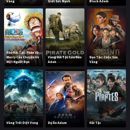
Vàng
Giới Sức Mạnh
Black Adam
Đảo Hải Tặc: Phần Về
Merry Câu Chuyện Về
Vàng Hải Tặc Của Đảo
Đạo Tặc: Cuộc Săn
Một Người Bạn
Adak
Vàng
Vùng Trời Diệt Vong
Dự Án Adam
Hải Tặc