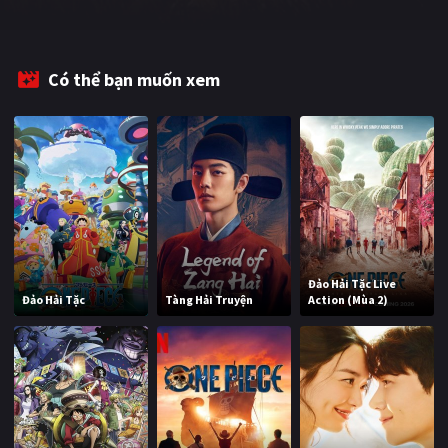
PHIM MỚI
PHIM BỘ
Có thể bạn muốn xem
PHIM LẺ
PHIM CHIẾU RẠP
TUYỂN TẬP PHIM
BLOG
Đảo Hải Tặc Live
Đảo Hải Tặc
Tàng Hải Truyện
Action (Mùa 2)