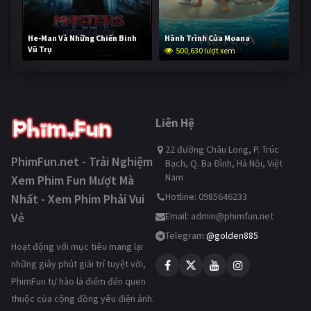
He-Man Và Những Chiến Binh
Hành Trình Của Moana
Vũ Trụ
500,630 lượt xem
250,313 lượt xem
Liên Hệ
22 đường Châu Long, P. Trúc
PhimFun.net - Trải Nghiệm
Bạch, Q. Ba Đình, Hà Nội, Việt
Nam
Xem Phim Fun Mượt Mà
Hotline: 0985646233
Nhất - Xem Phim Phải Vui
Vẻ
Email:
admin@phimfun.net
Telegram:
@golden885
Hoạt động với mục tiêu mang lại
những giây phút giải trí tuyệt vời,
PhimFun tự hào là điểm đến quen
thuộc của cộng đồng yêu điện ảnh.