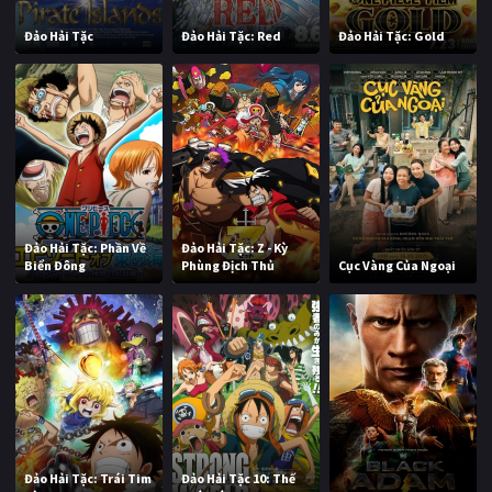
Đảo Hải Tặc
Đảo Hải Tặc: Red
Đảo Hải Tặc: Gold
Đảo Hải Tặc: Phần Về
Đảo Hải Tặc: Z - Kỳ
Biển Đông
Phùng Địch Thủ
Cục Vàng Của Ngoại
Đảo Hải Tặc: Trái Tim
Đảo Hải Tặc 10: Thế