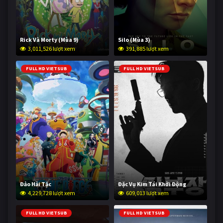
Rick Và Morty (Mùa 9)
Silo (Mùa 3)
3,011,526 lượt xem
391,885 lượt xem
FULL HD VIETSUB
FULL HD VIETSUB
Đảo Hải Tặc
Đặc Vụ Kim Tái Khởi Động
4,229,728 lượt xem
609,013 lượt xem
FULL HD VIETSUB
FULL HD VIETSUB