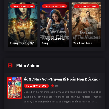
FULL HD VIETSUB
FULL HD VIETSUB
FULL HD VIETSUB
Nữ Đặc Cảnh Phản
Tương Tây Quỷ Sự
Công
Yêu Thần Lệnh
Phim Anime
Ác Nữ Nửa Vời ~Truyền Kì Hoán Hồn Đổi Xác~
#1
10
FULL HD VIETSUB
Được điện hạ hết mực sủng ái và ví như nàng bướm rực rỡ giữa chốn
cung đình, Reirin bất ngờ trở thành nạn nhân của Keigetsu – một kẻ
sống ký sinh trong triều đình đã sử dụng ma thuật để hoán đổi th ...