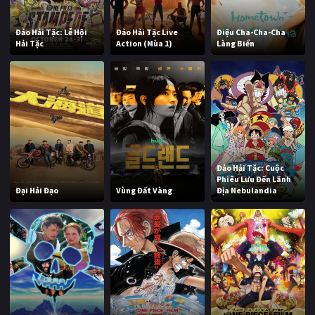
Đảo Hải Tặc: Lễ Hội
Đảo Hải Tặc Live
Điệu Cha-Cha-Cha
Hải Tặc
Action (Mùa 1)
Làng Biển
Đảo Hải Tặc: Cuộc
Phiêu Lưu Đến Lãnh
Đại Hải Đạo
Vùng Đất Vàng
Địa Nebulandia