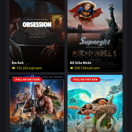
Ám Ảnh
Nữ Siêu Nhân
733,103 lượt xem
559,728 lượt xem
FULL HD VIETSUB
FULL HD VIETSUB