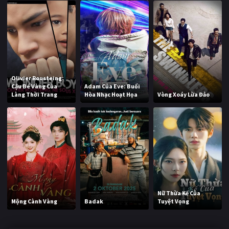
Olivier Rousteing:
Cậu Bé Vàng Của
Adam Của Eve: Buổi
Làng Thời Trang
Hòa Nhạc Hoạt Họa
Vòng Xoáy Lừa Đảo
Nữ Thừa Kế Của
Mộng Cành Vàng
Badak
Tuyệt Vọng