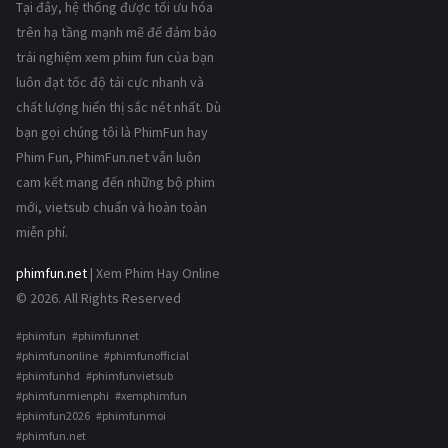
Tại đây, hệ thống được tối ưu hóa
trên hạ tầng mạnh mẽ để đảm bảo
trải nghiệm xem phim fun của bạn
luôn đạt tốc độ tải cực nhanh và
chất lượng hiển thị sắc nét nhất. Dù
bạn gọi chúng tôi là PhimFun hay
Phim Fun, PhimFun.net vẫn luôn
cam kết mang đến những bộ phim
mới, vietsub chuẩn và hoàn toàn
miễn phí.
phimfun.net
| Xem Phim Hay Online
© 2026. All Rights Reserved
#phimfun #phimfunnet
#phimfunonline #phimfunofficial
#phimfunhd #phimfunvietsub
#phimfunmienphi #xemphimfun
#phimfun2026 #phimfunmoi
#phimfun.net