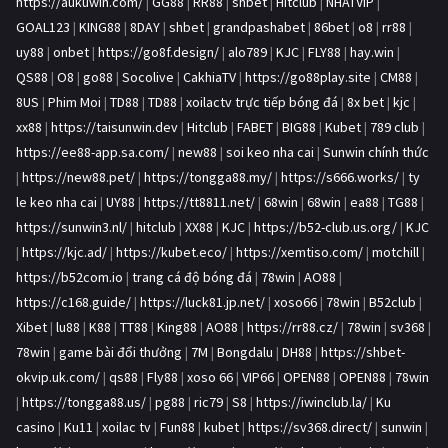
https://aukuwin.com/
|
GG88
|
RR88
|
shbet
|
Hitclub
|
NHATVIP
|
GOAL123
|
KING88
|
8DAY
|
shbet
|
grandpashabet
|
86bet
|
o8
|
rr88
|
uy88
|
onbet
|
https://go8f.design/
|
alo789
|
KJC
|
FLY88
|
hay.win
|
QS88
|
O8
|
go88
|
Socolive
|
CakhiaTV
|
https://go88play.site
|
CM88
|
8US
|
Phim Moi
|
TD88
|
TD88
|
xoilactv trực tiếp bóng đá
|
8x bet
|
kjc
|
xx88
|
https://taisunwin.dev
|
Hitclub
|
FABET
|
BIG88
|
Kubet
|
789 club
|
https://ee88-app.sa.com/
|
new88
|
soi keo nha cai
|
Sunwin chính thức
|
https://new88.pet/
|
https://tongga88.my/
|
https://s666.works/
|
ty
le keo nha cai
|
UY88
|
https://tt8811.net/
|
68win
|
68win
|
ea88
|
TG88
|
https://sunwin3.nl/
|
hitclub
|
XX88
|
KJC
|
https://b52-club.us.org/
|
KJC
|
https://kjc.ad/
|
https://kubet.eco/
|
https://xemtiso.com/
|
motchill
|
https://b52com.io
|
trang cá độ bóng đá
|
78win
|
AO88
|
https://c168.guide/
|
https://luck81.jp.net/
|
xoso66
|
78win
|
B52club
|
Xibet
|
lu88
|
K88
|
TT88
|
King88
|
AO88
|
https://rr88.cz/
|
78win
|
sv368
|
78win
|
game bài đổi thưởng
|
7M
|
Bongdalu
|
DH88
|
https://shbet-
okvip.uk.com/
|
qs88
|
Fly88
|
xoso 66
|
VIP66
|
OPEN88
|
OPEN88
|
78win
|
https://tongga88.us/
|
pg88
|
ric79
|
S8
|
https://iwinclub.la/
|
Ku
casino
|
Ku11
|
xoilac tv
|
Fun88
|
kubet
|
https://sv368.direct/
|
sunwin
|