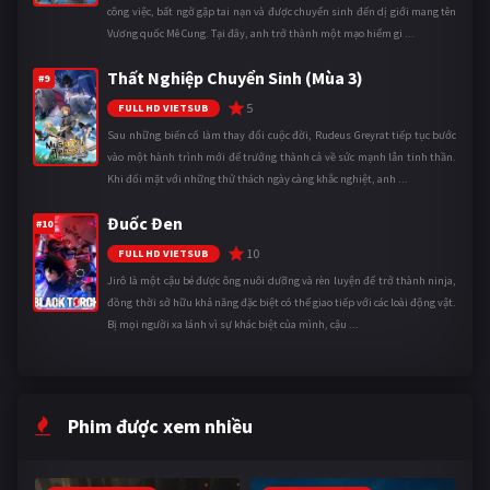
công việc, bất ngờ gặp tai nạn và được chuyển sinh đến dị giới mang tên
Vương quốc Mê Cung. Tại đây, anh trở thành một mạo hiểm gi ...
Thất Nghiệp Chuyển Sinh (Mùa 3)
#9
5
FULL HD VIETSUB
Sau những biến cố làm thay đổi cuộc đời, Rudeus Greyrat tiếp tục bước
vào một hành trình mới để trưởng thành cả về sức mạnh lẫn tinh thần.
Khi đối mặt với những thử thách ngày càng khắc nghiệt, anh ...
Đuốc Đen
#10
10
FULL HD VIETSUB
Jirô là một cậu bé được ông nuôi dưỡng và rèn luyện để trở thành ninja,
đồng thời sở hữu khả năng đặc biệt có thể giao tiếp với các loài động vật.
Bị mọi người xa lánh vì sự khác biệt của mình, cậu ...
Phim được xem nhiều