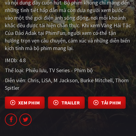
và nội dung đầy cuốn hút. Bộ phim không chỉ mang đến
những tình tiết hấp dẫn mà còn đưa người xem bước
Giật gân
Gia đình
vào một thế giới điện ảnh sống động, nơi mỗi khoảnh
Bí ẩn
Lịch sử
khắc đều được tái hiện chân thực. Khi xem Vàng Hải Tặc
Của Đảo Adak tại PhimFun, người xem có thể tận
Viễn Tây
Tiểu sử
hưởng trọn vẹn câu chuyện, cảm xúc và những diễn biến
GameShow
DramaTV
kịch tính mà bộ phim mang lại.
IMDb:
4.8
QUỐC GIA
Thể loại:
Phiêu lưu
TV Series - Phim bộ
Âu - Mỹ
Trung Quốc - Hồng Kông
Diễn viên:
Chris
LiSA
M Jackson
Burke Mitchell
Thom
Spitler
Hàn Quốc
Nhật Bản
Ấn Độ
Việt Nam
XEM PHIM
TRAILER
TẢI PHIM
Tổng hợp
CẬP NHẬT