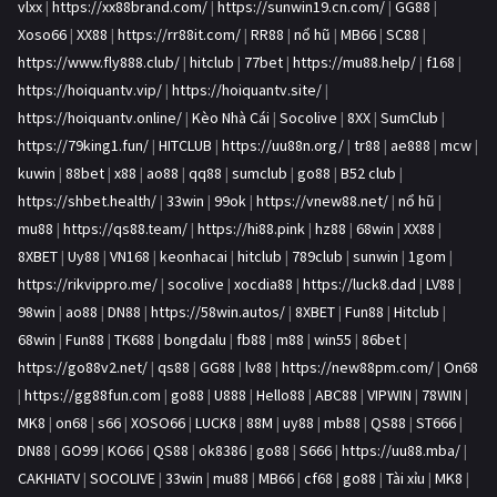
vlxx
|
https://xx88brand.com/
|
https://sunwin19.cn.com/
|
GG88
|
Xoso66
|
XX88
|
https://rr88it.com/
|
RR88
|
nổ hũ
|
MB66
|
SC88
|
https://www.fly888.club/
|
hitclub
|
77bet
|
https://mu88.help/
|
f168
|
https://hoiquantv.vip/
|
https://hoiquantv.site/
|
https://hoiquantv.online/
|
Kèo Nhà Cái
|
Socolive
|
8XX
|
SumClub
|
https://79king1.fun/
|
HITCLUB
|
https://uu88n.org/
|
tr88
|
ae888
|
mcw
|
kuwin
|
88bet
|
x88
|
ao88
|
qq88
|
sumclub
|
go88
|
B52 club
|
https://shbet.health/
|
33win
|
99ok
|
https://vnew88.net/
|
nổ hũ
|
mu88
|
https://qs88.team/
|
https://hi88.pink
|
hz88
|
68win
|
XX88
|
8XBET
|
Uy88
|
VN168
|
keonhacai
|
hitclub
|
789club
|
sunwin
|
1gom
|
https://rikvippro.me/
|
socolive
|
xocdia88
|
https://luck8.dad
|
LV88
|
98win
|
ao88
|
DN88
|
https://58win.autos/
|
8XBET
|
Fun88
|
Hitclub
|
68win
|
Fun88
|
TK688
|
bongdalu
|
fb88
|
m88
|
win55
|
86bet
|
https://go88v2.net/
|
qs88
|
GG88
|
lv88
|
https://new88pm.com/
|
On68
|
https://gg88fun.com
|
go88
|
U888
|
Hello88
|
ABC88
|
VIPWIN
|
78WIN
|
MK8
|
on68
|
s66
|
XOSO66
|
LUCK8
|
88M
|
uy88
|
mb88
|
QS88
|
ST666
|
DN88
|
GO99
|
KO66
|
QS88
|
ok8386
|
go88
|
S666
|
https://uu88.mba/
|
CAKHIATV
|
SOCOLIVE
|
33win
|
mu88
|
MB66
|
cf68
|
go88
|
Tài xỉu
|
MK8
|