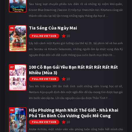
Sau hàng loạt chuyến phiêu lưu điên rồ và những kỷ niệm khó quên,
Grand Blue Dreaming (Season 3) tiếp tục theo chân Iori Kitahara cùng các
thành viên câu lạc bộ lặn trong những ngày tháng đại học đ ...
Tia Sáng Của Ngày Mai
#6
10
FULL HD VIETSUB
Lấy bối cảnh một Kyoto giả tưởng của thế kỷ 20, bộ phim kể về hai anh
em Seiroku và Kihachi Sakamoto, những người ôm ấp khát vọng đưa Kỷ
nguyên Điện đến với đất nước thông qua cuốn Danh mục Điện th ...
100 Cô Bạn Gái Yêu Bạn Rất Rất Rất Rất Rất
#7
Nhiều (Mùa 3)
10
FULL HD VIETSUB
Sau khi trải qua 100 lần thất tình suốt những năm trung học cơ sở,
Rentaro Aijo quyết định đến một ngôi đền để cầu mong tìm được bạn gái
khi bước vào cấp ba. Lời cầu nguyện của cậu được Thần Tình Y ...
Hậu Phương Mạnh Nhất Thế Giới - Nhà Khai
#8
Phá Tân Binh Của Vương Quốc Mê Cung
10
FULL HD VIETSUB
Atobe Arihito, một nhân viên văn phòng luôn cống hiến hết mình cho