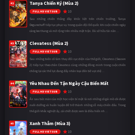
Tanya Chiến Ký (Mùa 2)
#2
10
FULL HD VIETSUB
Sau những chiến thắng đầy khốc liệt trên chiến trường, Tanya
Degurechaff tiếp tục phục vụ trong quân đội Đế quốc khi cuộc chiến ngày
càng leo thang và mở rộng trên nhiều mặt trận. Dù sở hữu tài năn ...
Clevatess (Mùa 2)
#3
10
FULL HD VIETSUB
Sau những biến cố làm thay đổi cục diện của thế giới, Clevatess (Season
2) tiếp tục theo chân Clevatess cùng những đồng minh trong cuộc chiến
chống lại các thế lực đang đẩy nhân loại đến bờ vực diệ ...
Yêu Nhau Đến Tận Ngày Cậu Biến Mất
#4
10
FULL HD VIETSUB
Ẩn sau bức màn của một học viện bí mật là nơi những cô gái mồ côi được
nuôi dưỡng và huấn luyện để trở thành những cỗ máy chiến đấu. Trong
thế giới khắc nghiệt ấy, cái chết được xem là điều hiển nh ...
Xanh Thẳm (Mùa 3)
#5
10
FULL HD VIETSUB