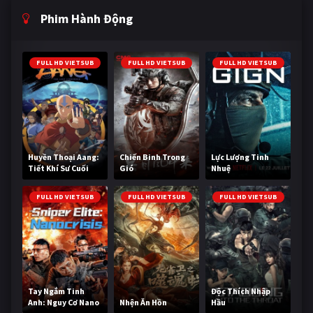
Phim Hành Động
FULL HD VIETSUB
FULL HD VIETSUB
FULL HD VIETSUB
Huyền Thoại Aang:
Chiến Binh Trong
Lực Lượng Tinh
Tiết Khí Sư Cuối
Gió
Nhuệ
Cùng
FULL HD VIETSUB
FULL HD VIETSUB
FULL HD VIETSUB
Tay Ngắm Tinh
Độc Thích Nhập
Anh: Nguy Cơ Nano
Nhện Ăn Hồn
Hầu