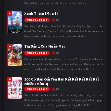
thế giới khắc nghiệt ấy, cái chết được xem là điều hiển nh ...
Xanh Thẳm (Mùa 3)
#5
10
FULL HD VIETSUB
Sau hàng loạt chuyến phiêu lưu điên rồ và những kỷ niệm khó quên,
Grand Blue Dreaming (Season 3) tiếp tục theo chân Iori Kitahara cùng các
thành viên câu lạc bộ lặn trong những ngày tháng đại học đ ...
Tia Sáng Của Ngày Mai
#6
10
FULL HD VIETSUB
Lấy bối cảnh một Kyoto giả tưởng của thế kỷ 20, bộ phim kể về hai anh
em Seiroku và Kihachi Sakamoto, những người ôm ấp khát vọng đưa Kỷ
nguyên Điện đến với đất nước thông qua cuốn Danh mục Điện th ...
100 Cô Bạn Gái Yêu Bạn Rất Rất Rất Rất Rất
#7
Nhiều (Mùa 3)
10
FULL HD VIETSUB
Sau khi trải qua 100 lần thất tình suốt những năm trung học cơ sở,
Rentaro Aijo quyết định đến một ngôi đền để cầu mong tìm được bạn gái
khi bước vào cấp ba. Lời cầu nguyện của cậu được Thần Tình Y ...