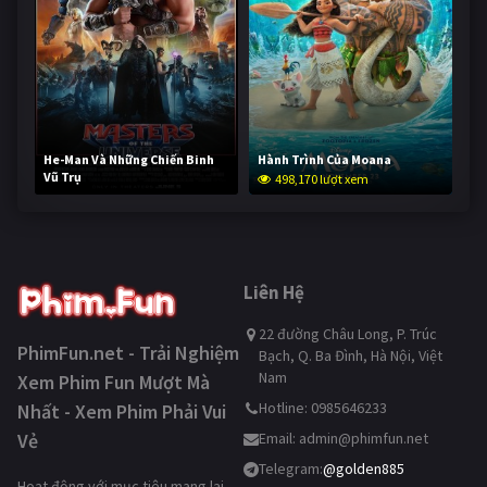
He-Man Và Những Chiến Binh
Hành Trình Của Moana
Vũ Trụ
498,170 lượt xem
247,631 lượt xem
Liên Hệ
22 đường Châu Long, P. Trúc
PhimFun.net - Trải Nghiệm
Bạch, Q. Ba Đình, Hà Nội, Việt
Nam
Xem Phim Fun Mượt Mà
Hotline: 0985646233
Nhất - Xem Phim Phải Vui
Vẻ
Email:
admin@phimfun.net
Telegram:
@golden885
Hoạt động với mục tiêu mang lại