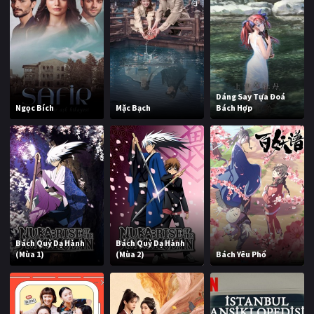
Dáng Say Tựa Đoá
Ngọc Bích
Mặc Bạch
Bách Hợp
Bách Quỷ Dạ Hành
Bách Quỷ Dạ Hành
(Mùa 1)
(Mùa 2)
Bách Yêu Phổ