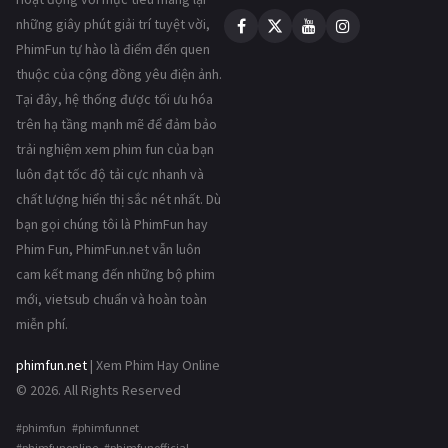
những giây phút giải trí tuyệt vời,
PhimFun tự hào là điểm đến quen
thuộc của cộng đồng yêu điện ảnh.
Tại đây, hệ thống được tối ưu hóa
trên hạ tầng mạnh mẽ để đảm bảo
trải nghiệm xem phim fun của bạn
luôn đạt tốc độ tải cực nhanh và
chất lượng hiển thị sắc nét nhất. Dù
bạn gọi chúng tôi là PhimFun hay
Phim Fun, PhimFun.net vẫn luôn
cam kết mang đến những bộ phim
mới, vietsub chuẩn và hoàn toàn
miễn phí.
phimfun.net
| Xem Phim Hay Online
© 2026. All Rights Reserved
#phimfun #phimfunnet
#phimfunonline #phimfunofficial