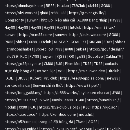
https://phimhayok.co/
|
RR88
|
Hitclub
|
789Club
|
ck444
|
GG88
|
https://ok9.works/
|
qh88
|
rr88
|
J88
|
https://gavangtv.llc/
|
luongsontv
|
sunwin
|
hitclub
|
kèo nhà cái
|
AE888 Đăng Nhập
|
Hay88
|
Hay88
|
Hay88
|
Hay88
|
Hay88
|
Hay88
|
hitclub
|
https://mm88.tax/
|
sunwin
|
https://icm88.com/
|
sunwin
|
https://aukuwin.com/
|
GG88
|
RR88
|
shbet
|
XX88
|
Hitclub
|
NHATVIP
|
GOAL123
|
KING88
|
8DAY
|
shbet
|
grandpashabet
|
86bet
|
o8
|
rr88
|
uy88
|
onbet
|
https://go8f.design/
|
alo789
|
KJC
|
FLY88
|
hay.win
|
QS88
|
O8
|
go88
|
Socolive
|
CakhiaTV
|
https://go88play.site
|
CM88
|
8US
|
Phim Moi
|
TD88
|
TD88
|
xoilactv
trực tiếp bóng đá
|
8x bet
|
kjc
|
xx88
|
https://taisunwin.dev
|
Hitclub
|
FABET
|
BIG88
|
Kubet
|
789 club
|
https://ee88-app.sa.com/
|
new88
|
soi keo nha cai
|
Sunwin chính thức
|
https://new88.pet/
|
https://tongga88.my/
|
https://s666.works/
|
ty le keo nha cai
|
UY88
|
https://tt8811.net/
|
68win
|
68win
|
ea88
|
TG88
|
https://sunwin3.nl/
|
hitclub
|
XX88
|
KJC
|
https://b52-club.us.org/
|
KJC
|
https://kjc.ad/
|
https://kubet.eco/
|
https://xemtiso.com/
|
motchill
|
https://b52com.io
|
trang cá độ bóng đá
|
78win
|
AO88
|
https://c168.guide/
|
https://luck81.jp.net/
|
xoso66
|
78win
|
B52club
|