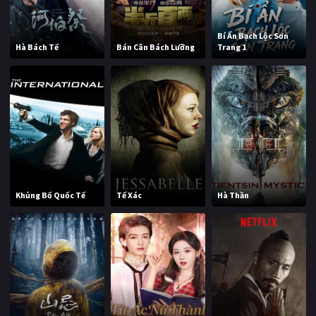
Bí Ẩn Bạch Lộc Sơn
Hà Bách Tế
Bán Cân Bách Lưỡng
Trang 1
Khủng Bố Quốc Tế
Tế Xác
Hà Thần