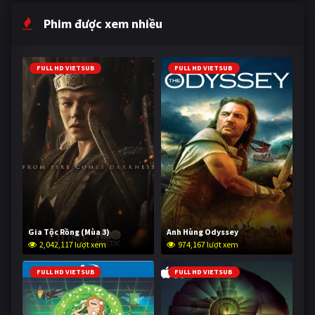
Phim được xem nhiều
FULL HD VIETSUB
FULL HD VIETSUB
Gia Tộc Rồng (Mùa 3)
Anh Hùng Odyssey
2,042,117 lượt xem
974,167 lượt xem
FULL HD VIETSUB
FULL HD VIETSUB