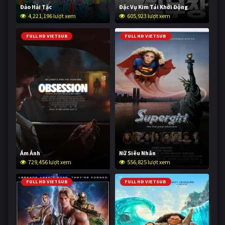
Đảo Hải Tặc
Đặc Vụ Kim Tái Khởi Động
4,221,196 lượt xem
605,923 lượt xem
FULL HD VIETSUB
FULL HD VIETSUB
Ám Ảnh
Nữ Siêu Nhân
729,456 lượt xem
556,825 lượt xem
FULL HD VIETSUB
FULL HD VIETSUB