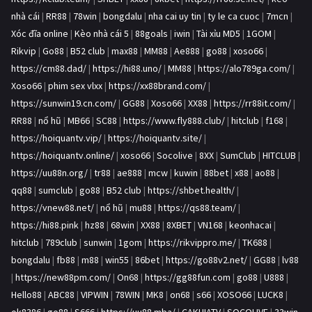
nhà cái
|
RR88
|
78win
|
bongdalu
|
nha cai uy tin
|
ty le ca cuoc
|
7mcn
|
Xóc đĩa online
|
Kèo nhà cái 5
|
88goals
|
iwin
|
Tài xỉu MD5
|
1GOM
|
Rikvip
|
Go88
|
B52 club
|
max88
|
MM88
|
Ae888
|
go88
|
xoso66
|
https://cm88.dad/
|
https://hi88.uno/
|
MM88
|
https://alo789ga.com/
|
Xoso66
|
phim sex vlxx
|
https://xx88brand.com/
|
https://sunwin19.cn.com/
|
GG88
|
Xoso66
|
XX88
|
https://rr88it.com/
|
RR88
|
nổ hũ
|
MB66
|
SC88
|
https://www.fly888.club/
|
hitclub
|
f168
|
https://hoiquantv.vip/
|
https://hoiquantv.site/
|
https://hoiquantv.online/
|
xoso66
|
Socolive
|
8XX
|
SumClub
|
HITCLUB
|
https://uu88n.org/
|
tr88
|
ae888
|
mcw
|
kuwin
|
88bet
|
x88
|
ao88
|
qq88
|
sumclub
|
go88
|
B52 club
|
https://shbet.health/
|
https://vnew88.net/
|
nổ hũ
|
mu88
|
https://qs88.team/
|
https://hi88.pink
|
hz88
|
68win
|
XX88
|
8XBET
|
VN168
|
keonhacai
|
hitclub
|
789club
|
sunwin
|
1gom
|
https://rikvippro.me/
|
TK688
|
bongdalu
|
fb88
|
m88
|
win55
|
86bet
|
https://go88v2.net/
|
GG88
|
lv88
|
https://new88pm.com/
|
On68
|
https://gg88fun.com
|
go88
|
U888
|
Hello88
|
ABC88
|
VIPWIN
|
78WIN
|
MK8
|
on68
|
s66
|
XOSO66
|
LUCK8
|