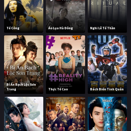
Tế Công
Áo Lụa Hà Đông
Nghi Lễ Tế Thần
Bí Ẩn Bạch Lộc Sơn
Trang
Thực Tế Cao
Bách Biến Tinh Quân