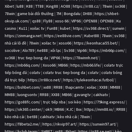
Xibet
|
lu88
|
K88
|
TT88
|
King88
|
AO88
|
https://rr88.cz/
|
78win
|
sv368
|
78win
|
game bài đổi thưởng
|
7M
|
Bongdalu
|
DH88
|
https://shbet-
okvip.uk.com/
|
qs88
|
Fly88
|
xoso 66
|
VIP66
|
OPEN88
|
OPEN88
|
Ku
casino
|
Ku11
|
xoilac tv
|
Fun88
|
kubet
|
https://sv368.direct/
|
sunwin
|
https://zinmanga.net
|
https://ee88vie.com/
|
Kubet88
|
78win
|
sv368
|
nhà cái lô đề
|
78win
|
xoilac tv
|
xoso66
|
https://keonhacai55.bet/
|
socolive
|
Alo789
|
Ae888
|
xôi lạc
|
Sv368
|
Vip66
|
https://mb66p.com/
|
sv368
|
truc tiep bong da
|
VIP66
|
https://78winnh.net/
|
https://mb66q.com/
|
Xoso66
|
MB66
|
https://mb66.life/
|
colatv trực
tiếp bóng đá
|
colatv
|
colatv truc tiep bong da
|
colatv
|
colatv bóng
đá trực tiếp
|
https://rr88co.net/
|
https://tylekeonhacai.futbol/
|
https://bshbet.com/
|
xx88
|
RR88
|
thapcamtv
|
xoilac
|
XX88
|
MM88
|
MM88
|
luongsontv
|
RR88
|
XX88
|
MB66
|
gavangtv
|
cakhiatv
|
https://go88fc.com/
|
trực tiếp nba
|
soi kèo
|
https://79king.express/
|
https://ok365.center/
|
ok9
|
MB66
|
KJC
|
8xx
|
https://mm88.io/
|
RR88
|
kèo nhà cái
|
bet88
|
cakhiatv
|
kèo nhà cái
|
78win
|
https://f8beta2.me/
|
https://rikvip97.art/
|
https://sunwin97.art/
|
https://kclub.team/
|
SHBET
|
xx88
|
8kbet
|
https://rr88.se.net/
|
kèo