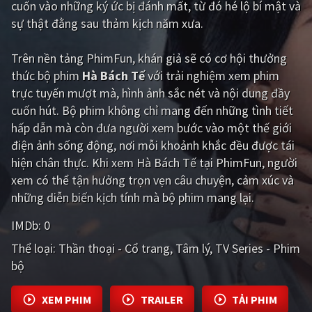
cuốn vào những ký ức bị đánh mất, từ đó hé lộ bí mật và
sự thật đằng sau thảm kịch năm xưa.
Giật gân
Gia đình
Bí ẩn
Lịch sử
Trên nền tảng
PhimFun
, khán giả sẽ có cơ hội thưởng
thức bộ phim
Hà Bách Tế
với trải nghiệm xem phim
Viễn Tây
Tiểu sử
trực tuyến mượt mà, hình ảnh sắc nét và nội dung đầy
GameShow
DramaTV
cuốn hút. Bộ phim không chỉ mang đến những tình tiết
hấp dẫn mà còn đưa người xem bước vào một thế giới
QUỐC GIA
điện ảnh sống động, nơi mỗi khoảnh khắc đều được tái
hiện chân thực. Khi xem Hà Bách Tế tại PhimFun, người
Âu - Mỹ
Trung Quốc - Hồng Kông
xem có thể tận hưởng trọn vẹn câu chuyện, cảm xúc và
những diễn biến kịch tính mà bộ phim mang lại.
Hàn Quốc
Nhật Bản
IMDb:
0
Ấn Độ
Việt Nam
Thể loại:
Thần thoại - Cổ trang
Tâm lý
TV Series - Phim
Tổng hợp
bộ
CẬP NHẬT
XEM PHIM
TRAILER
TẢI PHIM