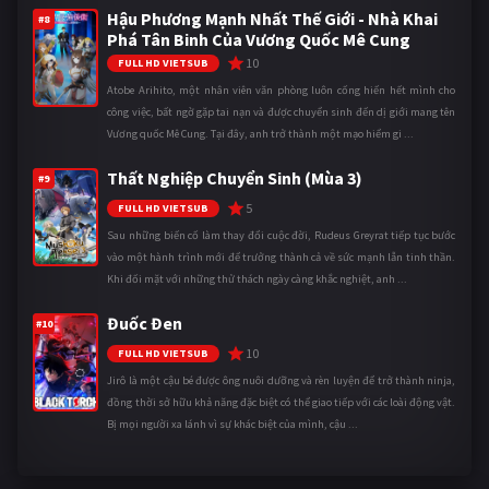
Hậu Phương Mạnh Nhất Thế Giới - Nhà Khai
#8
Phá Tân Binh Của Vương Quốc Mê Cung
10
FULL HD VIETSUB
Atobe Arihito, một nhân viên văn phòng luôn cống hiến hết mình cho
công việc, bất ngờ gặp tai nạn và được chuyển sinh đến dị giới mang tên
Vương quốc Mê Cung. Tại đây, anh trở thành một mạo hiểm gi ...
Thất Nghiệp Chuyển Sinh (Mùa 3)
#9
5
FULL HD VIETSUB
Sau những biến cố làm thay đổi cuộc đời, Rudeus Greyrat tiếp tục bước
vào một hành trình mới để trưởng thành cả về sức mạnh lẫn tinh thần.
Khi đối mặt với những thử thách ngày càng khắc nghiệt, anh ...
Đuốc Đen
#10
10
FULL HD VIETSUB
Jirô là một cậu bé được ông nuôi dưỡng và rèn luyện để trở thành ninja,
đồng thời sở hữu khả năng đặc biệt có thể giao tiếp với các loài động vật.
Bị mọi người xa lánh vì sự khác biệt của mình, cậu ...