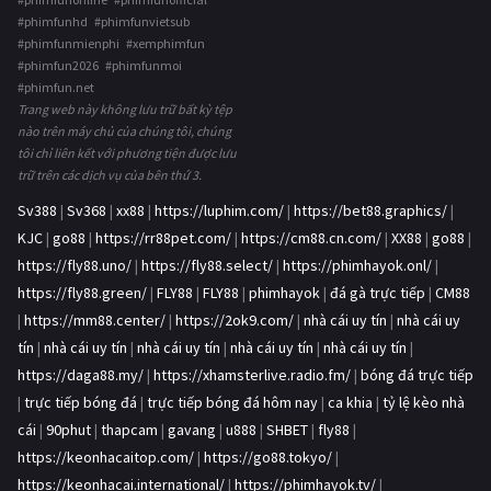
#phimfunhd #phimfunvietsub
#phimfunmienphi #xemphimfun
#phimfun2026 #phimfunmoi
#phimfun.net
Trang web này không lưu trữ bất kỳ tệp
nào trên máy chủ của chúng tôi, chúng
tôi chỉ liên kết với phương tiện được lưu
trữ trên các dịch vụ của bên thứ 3.
Sv388
|
Sv368
|
xx88
|
https://luphim.com/
|
https://bet88.graphics/
|
KJC
|
go88
|
https://rr88pet.com/
|
https://cm88.cn.com/
|
XX88
|
go88
|
https://fly88.uno/
|
https://fly88.select/
|
https://phimhayok.onl/
|
https://fly88.green/
|
FLY88
|
FLY88
|
phimhayok
|
đá gà trực tiếp
|
CM88
|
https://mm88.center/
|
https://2ok9.com/
|
nhà cái uy tín
|
nhà cái uy
tín
|
nhà cái uy tín
|
nhà cái uy tín
|
nhà cái uy tín
|
nhà cái uy tín
|
https://daga88.my/
|
https://xhamsterlive.radio.fm/
|
bóng đá trực tiếp
|
trực tiếp bóng đá
|
trực tiếp bóng đá hôm nay
|
ca khia
|
tỷ lệ kèo nhà
cái
|
90phut
|
thapcam
|
gavang
|
u888
|
SHBET
|
fly88
|
https://keonhacaitop.com/
|
https://go88.tokyo/
|
https://keonhacai.international/
|
https://phimhayok.tv/
|