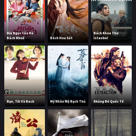
Địa Ngục Của Hà
Bách Khoa Thư
Bách Nhuế
Bách Hoa Sát
Istanbul
Bạn, Tôi Và Bach
Mỹ Nhân Mộ Bạch Thủ
Khủng Bố Quốc Tế