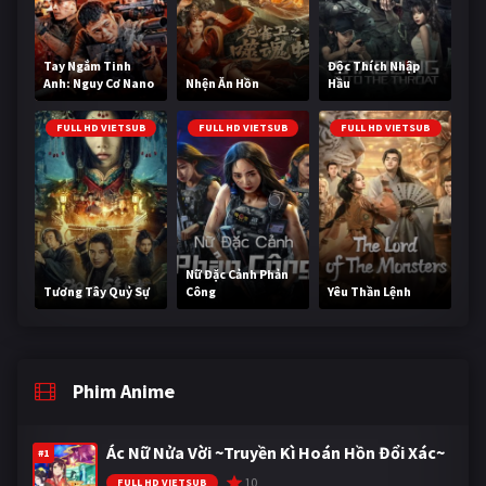
Tay Ngắm Tinh
Độc Thích Nhập
Anh: Nguy Cơ Nano
Nhện Ăn Hồn
Hầu
FULL HD VIETSUB
FULL HD VIETSUB
FULL HD VIETSUB
Nữ Đặc Cảnh Phản
Tương Tây Quỷ Sự
Công
Yêu Thần Lệnh
Phim Anime
Ác Nữ Nửa Vời ~Truyền Kì Hoán Hồn Đổi Xác~
#1
10
FULL HD VIETSUB