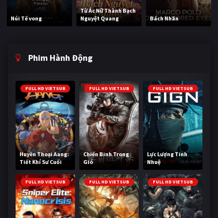
Từ Ác Nữ Thành Bạch
Núi Tế vong
Nguyệt Quang
Bách Nhãn
Phim Hành Động
FULL HD VIETSUB
FULL HD VIETSUB
FULL HD VIETSUB
Huyền Thoại Aang:
Chiến Binh Trong
Lực Lượng Tinh
Tiết Khí Sư Cuối
Gió
Nhuệ
Cùng
FULL HD VIETSUB
FULL HD VIETSUB
FULL HD VIETSUB