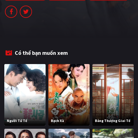
PHIM MỚI
PHIM BỘ
PHIM LẺ
PHIM CHIẾU RẠP
Có thể bạn muốn xem
TUYỂN TẬP PHIM
BLOG
Người Tử Tế
Bạch Xà
Bảng Thượng Giai Tế