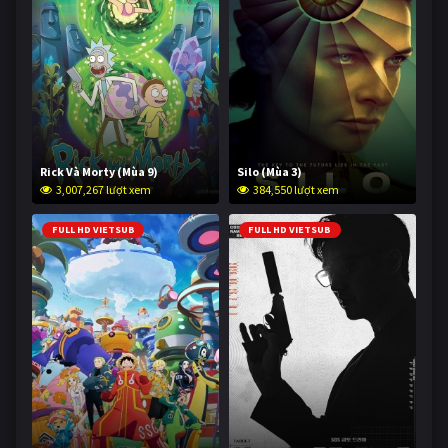
Rick Và Morty (Mùa 9)
Silo (Mùa 3)
3,007,267 lượt xem
384,550 lượt xem
FULL HD VIETSUB
FULL HD VIETSUB