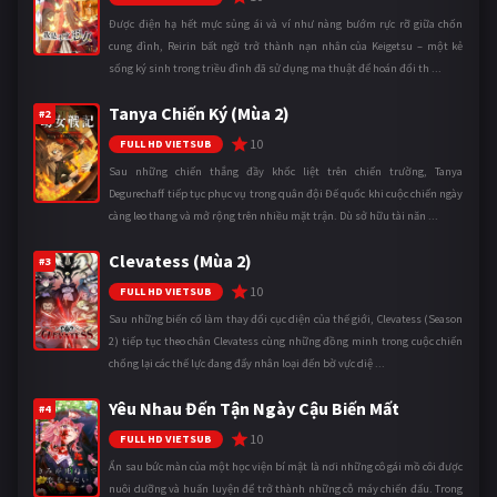
Được điện hạ hết mực sủng ái và ví như nàng bướm rực rỡ giữa chốn
cung đình, Reirin bất ngờ trở thành nạn nhân của Keigetsu – một kẻ
sống ký sinh trong triều đình đã sử dụng ma thuật để hoán đổi th ...
Tanya Chiến Ký (Mùa 2)
#2
10
FULL HD VIETSUB
Sau những chiến thắng đầy khốc liệt trên chiến trường, Tanya
Degurechaff tiếp tục phục vụ trong quân đội Đế quốc khi cuộc chiến ngày
càng leo thang và mở rộng trên nhiều mặt trận. Dù sở hữu tài năn ...
Clevatess (Mùa 2)
#3
10
FULL HD VIETSUB
Sau những biến cố làm thay đổi cục diện của thế giới, Clevatess (Season
2) tiếp tục theo chân Clevatess cùng những đồng minh trong cuộc chiến
chống lại các thế lực đang đẩy nhân loại đến bờ vực diệ ...
Yêu Nhau Đến Tận Ngày Cậu Biến Mất
#4
10
FULL HD VIETSUB
Ẩn sau bức màn của một học viện bí mật là nơi những cô gái mồ côi được
nuôi dưỡng và huấn luyện để trở thành những cỗ máy chiến đấu. Trong