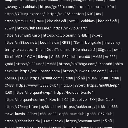
gavangtv
|
cakhiatv
|
https://go88fc.com/
|
trực tiếp nba
|
soi kèo
|
https://79king.express/
|
https://ok365.center/
|
KJC
|
8xx
|
https://mm88.io/
|
RR88
|
kèo nhà cái
|
bet88
|
cakhiatv
|
kèo nhà cái
|
78win
|
https://f8beta2.me/
|
https://rikvip97.art/
|
https://sunwin97.art/
|
https://kclub.team/
|
SHBET
|
8kbet
|
https://rr88.se.net/
|
kèo nhà cái
|
RR88
|
78win
|
bongdalu
|
nha cai uy
tin
|
ty le ca cuoc
|
7mcn
|
Xóc đĩa online
|
Kèo nhà cái 5
|
88goals
|
iwin
|
Tài xỉu MD5
|
1GOM
|
Rikvip
|
Go88
|
B52 club
|
max88
|
MM88
|
Ae888
|
go88
|
https://hi88.uno/
|
MM88
|
https://alo789ga.com/
|
Xoso66
|
phim
sex vlxx
|
https://xx88brand.com/
|
https://sunwin19.cn.com/
|
GG88
|
Xoso66
|
XX88
|
https://rr88it.com/
|
RR88
|
nổ hũ
|
MB66
|
SC88
|
RR88
|
CM88
|
https://www.fly888.club/
|
hitclub
|
77bet
|
https://mu88.help/
|
f168
|
https://hoiquantv.vip/
|
https://hoiquantv.site/
|
https://hoiquantv.online/
|
Kèo Nhà Cái
|
Socolive
|
8XX
|
SumClub
|
https://79king1.fun/
|
uy88
|
shbet
|
https://uu88n.org/
|
tr88
|
ae888
|
mcw
|
kuwin
|
88bet
|
x88
|
ao88
|
qq88
|
sumclub
|
go88
|
B52 club
|
https://shbet.health/
|
33win
|
99ok
|
https://vnew88.net/
|
nổ hũ
|