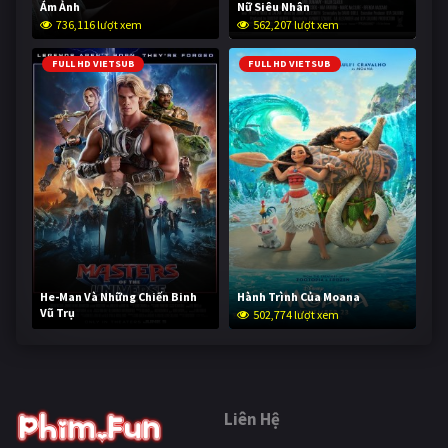
Ám Ảnh
Nữ Siêu Nhân
736,116 lượt xem
562,207 lượt xem
FULL HD VIETSUB
FULL HD VIETSUB
He-Man Và Những Chiến Binh
Hành Trình Của Moana
Vũ Trụ
502,774 lượt xem
252,694 lượt xem
Liên Hệ