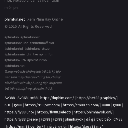
mới, vietsub chuẩn và hoàn toàn
miễn phí.
phimfun.net
| Xem Phim Hay Online
© 2026. All Rights Reserved
#phimfun #phimfunnet
#phimfunonline #phimfunofficial
#phimfunhd #phimfunvietsub
#phimfunmienphi #xemphimfun
#phimfun2026 #phimfunmoi
#phimfun.net
Trang web này không lưu trữ bất kỳ tệp
nào trên máy chủ của chúng tôi, chúng
tôi chỉ liên kết với phương tiện được lưu
trữ trên các dịch vụ của bên thứ 3.
Sv388
|
Sv368
|
xx88
|
https://luphim.com/
|
https://bet88.graphics/
|
KJC
|
go88
|
https://rr88pet.com/
|
https://cm88.cn.com/
|
XX88
|
go88
|
https://fly88.uno/
|
https://fly88.select/
|
https://phimhayok.onl/
|
https://fly88.green/
|
FLY88
|
FLY88
|
phimhayok
|
đá gà trực tiếp
|
CM88
|
https://mm88.center/
|
nhà cái uy tín
|
https://daga88.my/
|