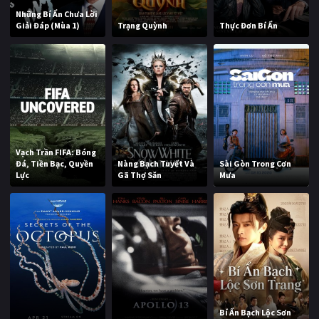
Những Bí Ẩn Chưa Lời
Giải Đáp (Mùa 1)
Trạng Quỳnh
Thực Đơn Bí Ẩn
Vạch Trần FIFA: Bóng
Đá, Tiền Bạc, Quyền
Nàng Bạch Tuyết Và
Sài Gòn Trong Cơn
Lực
Gã Thợ Săn
Mưa
Bí Ẩn Bạch Lộc Sơn