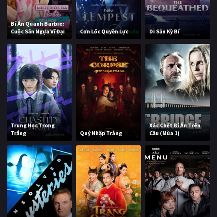
Bí Ẩn Quanh Barbie:
Cuộc Săn Ngựa Vĩ Đại
Cơn Lốc Quyền Lực
Di Sản Kỳ Bí
Trung Học Trong
Xác Chết Bí Ẩn Trên
Trắng
Quỷ Nhập Tràng
Cầu (Mùa 1)