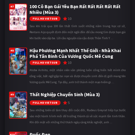
100 Cô Bạn Gái Yêu Bạn Rất Rất Rất Rất Rất
#7
Nhiều (Mùa 3)
10
FULL HD VIETSUB
Sau khi trải qua 100 lần thất tình suốt những năm trung học cơ sở,
Rentaro Aijo quyết định đến một ngôi đền để cầu mong tìm được bạn gái
khi bước vào cấp ba. Lời cầu nguyện của cậu được Thần Tình Y ...
Hậu Phương Mạnh Nhất Thế Giới - Nhà Khai
#8
Phá Tân Binh Của Vương Quốc Mê Cung
10
FULL HD VIETSUB
Atobe Arihito, một nhân viên văn phòng luôn cống hiến hết mình cho
công việc, bất ngờ gặp tai nạn và được chuyển sinh đến dị giới mang tên
Vương quốc Mê Cung. Tại đây, anh trở thành một mạo hiểm gi ...
Thất Nghiệp Chuyển Sinh (Mùa 3)
#9
5
FULL HD VIETSUB
Sau những biến cố làm thay đổi cuộc đời, Rudeus Greyrat tiếp tục bước
vào một hành trình mới để trưởng thành cả về sức mạnh lẫn tinh thần.
Khi đối mặt với những thử thách ngày càng khắc nghiệt, anh ...
Đuốc Đen
#10