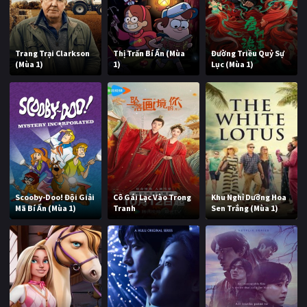
Trang Trại Clarkson
Thị Trấn Bí Ẩn (Mùa
Đường Triều Quỷ Sự
(Mùa 1)
1)
Lục (Mùa 1)
Scooby-Doo! Đội Giải
Cô Gái Lạc Vào Trong
Khu Nghỉ Dưỡng Hoa
Mã Bí Ẩn (Mùa 1)
Tranh
Sen Trắng (Mùa 1)