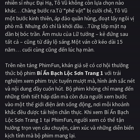
nhiên sỉ nhục Đại Hạ, Tô Vũ không còn lựa chọn nào
khác…Chàng bước ra.Từ “phế vật” bị cười chê, Tô Vũ
Giật gân
Gia đình
một bước kinh thiên, áp đảo quần hùng, đoạt lấy ngôi vị
Bí ẩn
Lịch sử
phò mã. Nhưng đó chỉ là khởi đầu…Từng lớp mặt nạ
dần bị bóc trần. Âm mưu của Lữ tướng – kẻ đứng sau
Viễn Tây
Tiểu sử
tất cả – cũng từ đây lộ sáng.Một ván cờ kéo dài 15
GameShow
DramaTV
năm… cuối cùng cũng đến lúc hạ màn.
QUỐC GIA
Trên nền tảng
PhimFun
, khán giả sẽ có cơ hội thưởng
thức bộ phim
Bí Ẩn Bạch Lộc Sơn Trang 1
với trải
Âu - Mỹ
Trung Quốc - Hồng Kông
nghiệm xem phim trực tuyến mượt mà, hình ảnh sắc nét
và nội dung đầy cuốn hút. Bộ phim không chỉ mang đến
Hàn Quốc
Nhật Bản
những tình tiết hấp dẫn mà còn đưa người xem bước
Ấn Độ
Việt Nam
vào một thế giới điện ảnh sống động, nơi mỗi khoảnh
khắc đều được tái hiện chân thực. Khi xem Bí Ẩn Bạch
Tổng hợp
Lộc Sơn Trang 1 tại PhimFun, người xem có thể tận
hưởng trọn vẹn câu chuyện, cảm xúc và những diễn biến
CẬP NHẬT
kịch tính mà bộ phim mang lại.