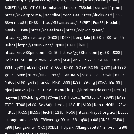
mu88
|
https://qs88.team/
|
https://hi88.pink
|
hz88
|
68win
|
XX88
|
8XBET
|
Uy88
|
VN168
|
keonhacai
|
hitclub
|
789club
|
sunwin
|
1gom
|
https://rikvippro.me/
|
socolive
|
xocdia88
|
https://luck8.dad
|
LV88
|
98win
|
ao88
|
DN88
|
https://58win.autos/
|
8XBET
|
Fun88
|
Hitclub
|
68win
|
Fun88
|
https://qs88.free/
|
https://vipwin.green/
|
https://gg88.directory
|
GG88
|
TK688
|
bongdalu
|
fb88
|
m88
|
win55
|
86bet
|
https://go88v2.net/
|
qs88
|
GG88
|
lv88
|
https://new88pm.com/
|
On68
|
https://gg88fun.com
|
go88
|
U888
|
Hello88
|
ABC88
|
VIPWIN
|
78WIN
|
MK8
|
on68
|
s66
|
XOSO66
|
LUCK8
|
88M
|
uy88
|
mb88
|
QS88
|
ST666
|
DN88
|
GO99
|
KO66
|
QS88
|
ok8386
|
go88
|
S666
|
https://uu88.mba/
|
CAKHIATV
|
SOCOLIVE
|
33win
|
mu88
|
MB66
|
cf68
|
go88
|
Tài xỉu
|
MK8
|
LV88
|
LV88
|
79king
|
88AA
|
BET88
|
bj88
|
888VND
|
TG88
|
188V
|
98WIN
|
https://keobongda.com/
|
febet
|
haywin
|
789club
|
go88
|
33win
|
O8
|
https://hi88.tours/
|
36WIN
|
EA88
|
TDTC
|
TD88
|
VLXX
|
Sex Việt
|
Heovl
|
JAV HD
|
VLXX
|
Nohu
|
NOHU
|
23win
|
KK55
|
KK55
|
BL555
|
luck8
|
123b
|
ko66
|
https://hay88.org.uk/
|
BL555
|
luongsontv
|
qh88
|
789win
|
go99
|
mu88
|
bj88
|
uu88
|
DN88
|
CM88
|
bj88
|
luongsontv
|
OK9
|
8XBET
|
https://79king.capital/
|
shbet
|
Fun88