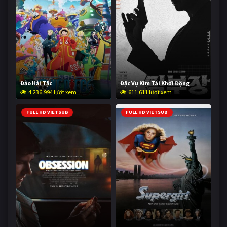
Đảo Hải Tặc
Đặc Vụ Kim Tái Khởi Động
4,236,994 lượt xem
611,611 lượt xem
FULL HD VIETSUB
FULL HD VIETSUB