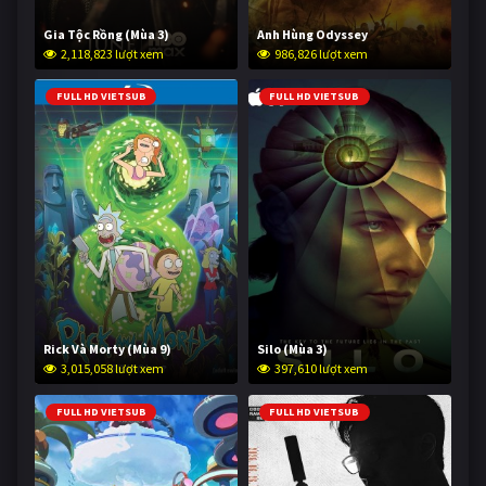
Gia Tộc Rồng (Mùa 3)
Anh Hùng Odyssey
2,118,823 lượt xem
986,826 lượt xem
FULL HD VIETSUB
FULL HD VIETSUB
Rick Và Morty (Mùa 9)
Silo (Mùa 3)
3,015,058 lượt xem
397,610 lượt xem
FULL HD VIETSUB
FULL HD VIETSUB