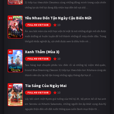
2) tiếp tục theo chân Clevatess cùng những đồng minh trong cuộc chiến
chống lại các thế lực đang đẩy nhân loại đến bờ vực diệ ...
Yêu Nhau Đến Tận Ngày Cậu Biến Mất
#4
10
FULL HD VIETSUB
Ẩn sau bức màn của một học viện bí mật là nơi những cô gái mồ côi được
nuôi dưỡng và huấn luyện để trở thành những cỗ máy chiến đấu. Trong
thế giới khắc nghiệt ấy, cái chết được xem là điều hiển nh ...
Xanh Thẳm (Mùa 3)
#5
10
FULL HD VIETSUB
Sau hàng loạt chuyến phiêu lưu điên rồ và những kỷ niệm khó quên,
Grand Blue Dreaming (Season 3) tiếp tục theo chân Iori Kitahara cùng các
thành viên câu lạc bộ lặn trong những ngày tháng đại học đ ...
Tia Sáng Của Ngày Mai
#6
10
FULL HD VIETSUB
Lấy bối cảnh một Kyoto giả tưởng của thế kỷ 20, bộ phim kể về hai anh
em Seiroku và Kihachi Sakamoto, những người ôm ấp khát vọng đưa Kỷ
nguyên Điện đến với đất nước thông qua cuốn Danh mục Điện th ...