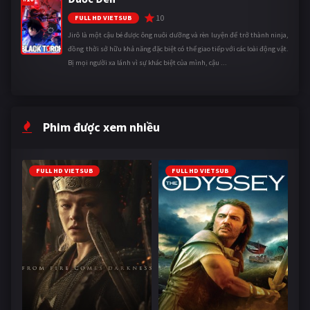
10
FULL HD VIETSUB
Jirô là một cậu bé được ông nuôi dưỡng và rèn luyện để trở thành ninja,
đồng thời sở hữu khả năng đặc biệt có thể giao tiếp với các loài động vật.
Bị mọi người xa lánh vì sự khác biệt của mình, cậu ...
Phim được xem nhiều
FULL HD VIETSUB
FULL HD VIETSUB