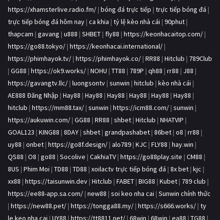
https://xhamsterlive.radio.fm/
|
bóng đá trực tiếp
|
trực tiếp bóng đá
|
trực tiếp bóng đá hôm nay
|
ca khia
|
tỷ lệ kèo nhà cái
|
90phut
|
thapcam
|
gavang
|
u888
|
SHBET
|
fly88
|
https://keonhacaitop.com/
|
https://go88.tokyo/
|
https://keonhacai.international/
|
https://phimhayok.tv/
|
https://phimhayok.co/
|
RR88
|
Hitclub
|
789Club
|
GG88
|
https://ok9.works/
|
NOHU
|
TT88
|
789P
|
qh88
|
rr88
|
J88
|
https://gavangtv.llc/
|
luongsontv
|
sunwin
|
hitclub
|
kèo nhà cái
|
AE888 Đăng Nhập
|
Hay88
|
Hay88
|
Hay88
|
Hay88
|
Hay88
|
Hay88
|
hitclub
|
https://mm88.tax/
|
sunwin
|
https://icm88.com/
|
sunwin
|
https://aukuwin.com/
|
GG88
|
RR88
|
shbet
|
Hitclub
|
NHATVIP
|
GOAL123
|
KING88
|
8DAY
|
shbet
|
grandpashabet
|
86bet
|
o8
|
rr88
|
uy88
|
onbet
|
https://go8f.design/
|
alo789
|
KJC
|
FLY88
|
hay.win
|
QS88
|
O8
|
go88
|
Socolive
|
CakhiaTV
|
https://go88play.site
|
CM88
|
8US
|
Phim Moi
|
TD88
|
TD88
|
xoilactv trực tiếp bóng đá
|
8x bet
|
kjc
|
xx88
|
https://taisunwin.dev
|
Hitclub
|
FABET
|
BIG88
|
Kubet
|
789 club
|
https://ee88-app.sa.com/
|
new88
|
soi keo nha cai
|
Sunwin chính thức
|
https://new88.pet/
|
https://tongga88.my/
|
https://s666.works/
|
ty
le keo nha cai
|
UY88
|
https://tt8811.net/
|
68win
|
68win
|
ea88
|
TG88
|