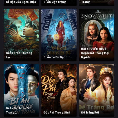
Bí Mật Của Bạch Tuộc
Bí Ẩn Mặt Trăng
Trang
Bạch Tuyết: Người
Bí Ẩn Trấn Thường
Đẹp Nhất Trong Mọi
Lạc
Bí Ẩn La Bố Bạc
Người
Bí Ẩn Bạch Lộc Sơn
Trang 1
Độc Phi Trọng Sinh
Để Trăng Rơi