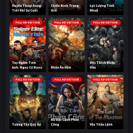
Huyền Thoại Aang:
Chiến Binh Trong
Lực Lượng Tinh
Tiết Khí Sư Cuối
Gió
Nhuệ
Cùng
FULL HD VIETSUB
FULL HD VIETSUB
FULL HD VIETSUB
Tay Ngắm Tinh
Độc Thích Nhập
Anh: Nguy Cơ Nano
Nhện Ăn Hồn
Hầu
FULL HD VIETSUB
FULL HD VIETSUB
FULL HD VIETSUB
Nữ Đặc Cảnh Phản
Tương Tây Quỷ Sự
Công
Yêu Thần Lệnh