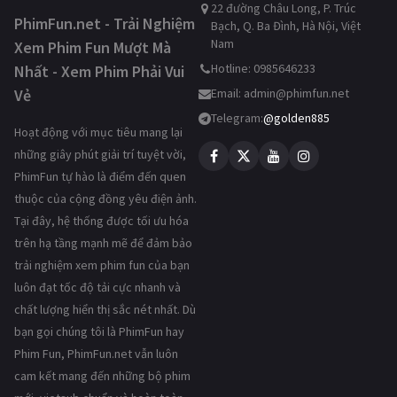
22 đường Châu Long, P. Trúc
PhimFun.net - Trải Nghiệm
Bạch, Q. Ba Đình, Hà Nội, Việt
Nam
Xem Phim Fun Mượt Mà
Hotline: 0985646233
Nhất - Xem Phim Phải Vui
Vẻ
Email:
admin@phimfun.net
Telegram:
@golden885
Hoạt động với mục tiêu mang lại
những giây phút giải trí tuyệt vời,
PhimFun tự hào là điểm đến quen
thuộc của cộng đồng yêu điện ảnh.
Tại đây, hệ thống được tối ưu hóa
trên hạ tầng mạnh mẽ để đảm bảo
trải nghiệm xem phim fun của bạn
luôn đạt tốc độ tải cực nhanh và
chất lượng hiển thị sắc nét nhất. Dù
bạn gọi chúng tôi là PhimFun hay
Phim Fun, PhimFun.net vẫn luôn
cam kết mang đến những bộ phim