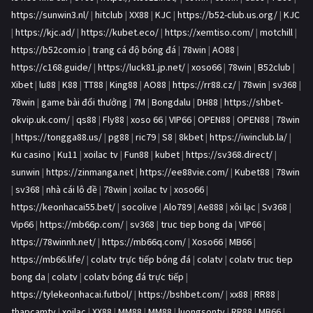
https://sunwin3.nl/
|
hitclub
|
XX88
|
KJC
|
https://b52-club.us.org/
|
KJC
|
https://kjc.ad/
|
https://kubet.eco/
|
https://xemtiso.com/
|
motchill
|
https://b52com.io
|
trang cá độ bóng đá
|
78win
|
AO88
|
https://c168.guide/
|
https://luck81.jp.net/
|
xoso66
|
78win
|
B52club
|
Xibet
|
lu88
|
K88
|
TT88
|
King88
|
AO88
|
https://rr88.cz/
|
78win
|
sv368
|
78win
|
game bài đổi thưởng
|
7M
|
Bongdalu
|
DH88
|
https://shbet-
okvip.uk.com/
|
qs88
|
Fly88
|
xoso 66
|
VIP66
|
OPEN88
|
OPEN88
|
78win
|
https://tongga88.us/
|
pg88
|
ric79
|
S8
|
8kbet
|
https://iwinclub.la/
|
Ku casino
|
Ku11
|
xoilac tv
|
Fun88
|
kubet
|
https://sv368.direct/
|
sunwin
|
https://zinmanga.net
|
https://ee88vie.com/
|
Kubet88
|
78win
|
sv368
|
nhà cái lô đề
|
78win
|
xoilac tv
|
xoso66
|
https://keonhacai55.bet/
|
socolive
|
Alo789
|
Ae888
|
xôi lạc
|
Sv368
|
Vip66
|
https://mb66p.com/
|
sv368
|
truc tiep bong da
|
VIP66
|
https://78winnh.net/
|
https://mb66q.com/
|
Xoso66
|
MB66
|
https://mb66.life/
|
colatv trực tiếp bóng đá
|
colatv
|
colatv truc tiep
bong da
|
colatv
|
colatv bóng đá trực tiếp
|
https://tylekeonhacai.futbol/
|
https://bshbet.com/
|
xx88
|
RR88
|
thapcamtv
|
xoilac
|
XX88
|
MM88
|
MM88
|
luongsontv
|
RR88
|
MB66
|