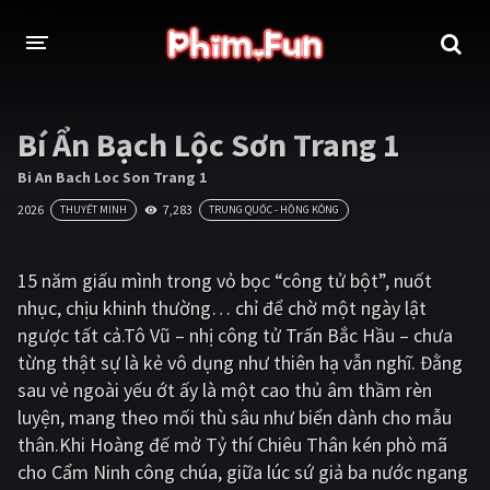
THỂ LOẠI
Bí Ẩn Bạch Lộc Sơn Trang 1
Thần thoại - Cổ trang
Hành động
Bi An Bach Loc Son Trang 1
2026
7,283
THUYẾT MINH
TRUNG QUỐC - HỒNG KÔNG
Tâm lý
Chiến tranh
Võ thuật - Kiếm hiệp
Nhạc kịch
15 năm giấu mình trong vỏ bọc “công tử bột”, nuốt
nhục, chịu khinh thường… chỉ để chờ một ngày lật
Kinh dị
Tội phạm - Hình sự
ngược tất cả.Tô Vũ – nhị công tử Trấn Bắc Hầu – chưa
Phiêu lưu
Hài hước
từng thật sự là kẻ vô dụng như thiên hạ vẫn nghĩ. Đằng
sau vẻ ngoài yếu ớt ấy là một cao thủ âm thầm rèn
Viễn tưởng
Khoa học - Tài liệu
luyện, mang theo mối thù sâu như biển dành cho mẫu
Hoạt hình
Thể thao
thân.Khi Hoàng đế mở Tỷ thí Chiêu Thân kén phò mã
cho Cẩm Ninh công chúa, giữa lúc sứ giả ba nước ngang
Tình cảm - Lãng mạn
Kỳ ảo