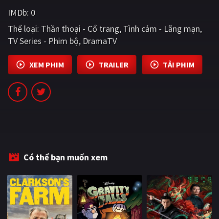
PHIM MỚI
IMDb:
0
Thể loại:
PHIM BỘ
Thần thoại - Cổ trang
Tình cảm - Lãng mạn
TV Series - Phim bộ
DramaTV
PHIM LẺ
XEM PHIM
TRAILER
TẢI PHIM
PHIM CHIẾU RẠP
TUYỂN TẬP PHIM
BLOG
Có thể bạn muốn xem