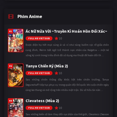
Phim Anime
Ác Nữ Nửa Vời ~Truyền Kì Hoán Hồn Đổi Xác~
#1
10
FULL HD VIETSUB
Được điện hạ hết mực sủng ái và ví như nàng bướm rực rỡ giữa chốn
cung đình, Reirin bất ngờ trở thành nạn nhân của Keigetsu – một kẻ
sống ký sinh trong triều đình đã sử dụng ma thuật để hoán đổi th ...
Tanya Chiến Ký (Mùa 2)
#2
10
FULL HD VIETSUB
Sau những chiến thắng đầy khốc liệt trên chiến trường, Tanya
Degurechaff tiếp tục phục vụ trong quân đội Đế quốc khi cuộc chiến ngày
càng leo thang và mở rộng trên nhiều mặt trận. Dù sở hữu tài năn ...
Clevatess (Mùa 2)
#3
10
FULL HD VIETSUB
Sau những biến cố làm thay đổi cục diện của thế giới, Clevatess (Season