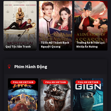
Từ Ác Nữ Thành Bạch
Trường An Bí Văn Lục:
Quý Tộc Săn Tranh
Nguyệt Quang
Nhiếp Ẩn Nương
Phim Hành Động
FULL HD VIETSUB
FULL HD VIETSUB
FULL HD VIETSUB