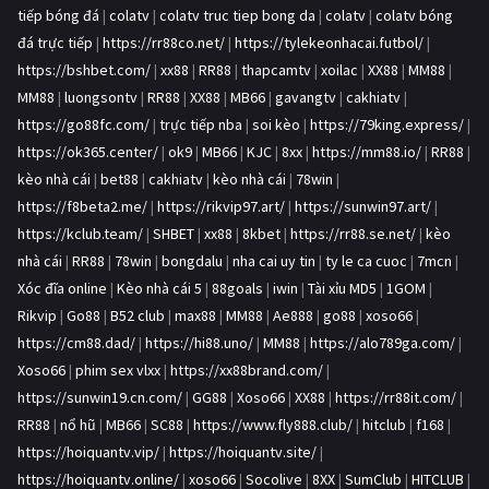
tiếp bóng đá
|
colatv
|
colatv truc tiep bong da
|
colatv
|
colatv bóng
đá trực tiếp
|
https://rr88co.net/
|
https://tylekeonhacai.futbol/
|
https://bshbet.com/
|
xx88
|
RR88
|
thapcamtv
|
xoilac
|
XX88
|
MM88
|
MM88
|
luongsontv
|
RR88
|
XX88
|
MB66
|
gavangtv
|
cakhiatv
|
https://go88fc.com/
|
trực tiếp nba
|
soi kèo
|
https://79king.express/
|
https://ok365.center/
|
ok9
|
MB66
|
KJC
|
8xx
|
https://mm88.io/
|
RR88
|
kèo nhà cái
|
bet88
|
cakhiatv
|
kèo nhà cái
|
78win
|
https://f8beta2.me/
|
https://rikvip97.art/
|
https://sunwin97.art/
|
https://kclub.team/
|
SHBET
|
xx88
|
8kbet
|
https://rr88.se.net/
|
kèo
nhà cái
|
RR88
|
78win
|
bongdalu
|
nha cai uy tin
|
ty le ca cuoc
|
7mcn
|
Xóc đĩa online
|
Kèo nhà cái 5
|
88goals
|
iwin
|
Tài xỉu MD5
|
1GOM
|
Rikvip
|
Go88
|
B52 club
|
max88
|
MM88
|
Ae888
|
go88
|
xoso66
|
https://cm88.dad/
|
https://hi88.uno/
|
MM88
|
https://alo789ga.com/
|
Xoso66
|
phim sex vlxx
|
https://xx88brand.com/
|
https://sunwin19.cn.com/
|
GG88
|
Xoso66
|
XX88
|
https://rr88it.com/
|
RR88
|
nổ hũ
|
MB66
|
SC88
|
https://www.fly888.club/
|
hitclub
|
f168
|
https://hoiquantv.vip/
|
https://hoiquantv.site/
|
https://hoiquantv.online/
|
xoso66
|
Socolive
|
8XX
|
SumClub
|
HITCLUB
|