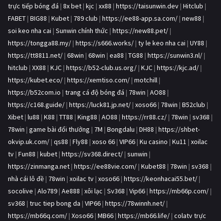
trực tiếp bóng đá
|
8x bet
|
kjc
|
xx88
|
https://taisunwin.dev
|
Hitclub
|
FABET
|
BIG88
|
Kubet
|
789 club
|
https://ee88-app.sa.com/
|
new88
|
soi keo nha cai
|
Sunwin chính thức
|
https://new88.pet/
|
https://tongga88.my/
|
https://s666.works/
|
ty le keo nha cai
|
UY88
|
https://tt8811.net/
|
68win
|
68win
|
ea88
|
TG88
|
https://sunwin3.nl/
|
hitclub
|
XX88
|
KJC
|
https://b52-club.us.org/
|
KJC
|
https://kjc.ad/
|
https://kubet.eco/
|
https://xemtiso.com/
|
motchill
|
https://b52com.io
|
trang cá độ bóng đá
|
78win
|
AO88
|
https://c168.guide/
|
https://luck81.jp.net/
|
xoso66
|
78win
|
B52club
|
Xibet
|
lu88
|
K88
|
TT88
|
King88
|
AO88
|
https://rr88.cz/
|
78win
|
sv368
|
78win
|
game bài đổi thưởng
|
7M
|
Bongdalu
|
DH88
|
https://shbet-
okvip.uk.com/
|
qs88
|
Fly88
|
xoso 66
|
VIP66
|
Ku casino
|
Ku11
|
xoilac
tv
|
Fun88
|
kubet
|
https://sv368.direct/
|
sunwin
|
https://zinmanga.net
|
https://ee88vie.com/
|
Kubet88
|
78win
|
sv368
|
nhà cái lô đề
|
78win
|
xoilac tv
|
xoso66
|
https://keonhacai55.bet/
|
socolive
|
Alo789
|
Ae888
|
xôi lạc
|
Sv368
|
Vip66
|
https://mb66p.com/
|
sv368
|
truc tiep bong da
|
VIP66
|
https://78winnh.net/
|
https://mb66q.com/
|
Xoso66
|
MB66
|
https://mb66.life/
|
colatv trực