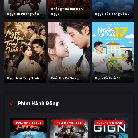
Hoàng Kim Đại Đào
Ngục Tù Phong Vân
Ngục
Ngục Tù Phong Vân 2
Ngọc Mai Truy Tình
Cưới Em Để Sống
Ngốc Ơi Tuổi 17
Phim Hành Động
FULL HD VIETSUB
FULL HD VIETSUB
FULL HD VIETSUB