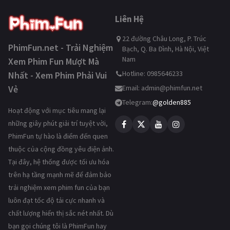
Liên Hệ
22 đường Châu Long, P. Trúc
PhimFun.net - Trải Nghiệm
Bạch, Q. Ba Đình, Hà Nội, Việt
Nam
Xem Phim Fun Mượt Mà
Hotline: 0985646233
Nhất - Xem Phim Phải Vui
Vẻ
Email:
admin@phimfun.net
Telegram:
@golden885
Hoạt động với mục tiêu mang lại
những giây phút giải trí tuyệt vời,
PhimFun tự hào là điểm đến quen
thuộc của cộng đồng yêu điện ảnh.
Tại đây, hệ thống được tối ưu hóa
trên hạ tầng mạnh mẽ để đảm bảo
trải nghiệm xem phim fun của bạn
luôn đạt tốc độ tải cực nhanh và
chất lượng hiển thị sắc nét nhất. Dù
bạn gọi chúng tôi là PhimFun hay