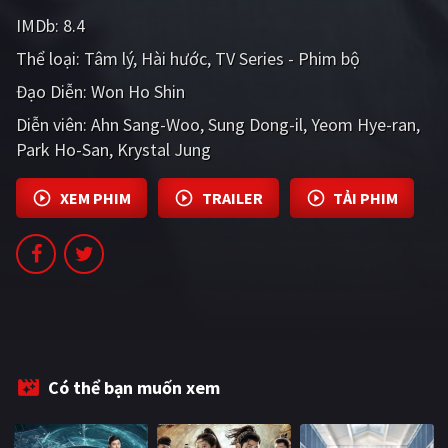
PHIM MỚI
IMDb:
8.4
Thể loại:
PHIM BỘ
Tâm lý
Hài hước
TV Series - Phim bộ
Đạo Diễn:
Won Ho Shin
PHIM LẺ
Diễn viên:
Ahn Sang-Woo
Sung Dong-il
Yeom Hye-ran
PHIM CHIẾU RẠP
Park Ho-San
Krystal Jung
TUYỂN TẬP PHIM
XEM PHIM
TRAILER
TẢI PHIM
BLOG
Có thể bạn muốn xem