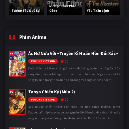
Nữ Đặc Cảnh Phản
Tương Tây Quỷ Sự
Công
Yêu Thần Lệnh
Phim Anime
Ác Nữ Nửa Vời ~Truyền Kì Hoán Hồn Đổi Xác~
#1
10
FULL HD VIETSUB
Được điện hạ hết mực sủng ái và ví như nàng bướm rực rỡ giữa chốn
cung đình, Reirin bất ngờ trở thành nạn nhân của Keigetsu – một kẻ
sống ký sinh trong triều đình đã sử dụng ma thuật để hoán đổi th ...
Tanya Chiến Ký (Mùa 2)
#2
10
FULL HD VIETSUB
Sau những chiến thắng đầy khốc liệt trên chiến trường, Tanya
Degurechaff tiếp tục phục vụ trong quân đội Đế quốc khi cuộc chiến ngày
càng leo thang và mở rộng trên nhiều mặt trận. Dù sở hữu tài năn ...