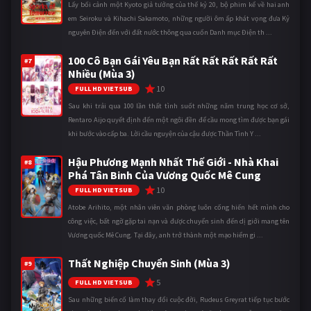
Lấy bối cảnh một Kyoto giả tưởng của thế kỷ 20, bộ phim kể về hai anh
em Seiroku và Kihachi Sakamoto, những người ôm ấp khát vọng đưa Kỷ
nguyên Điện đến với đất nước thông qua cuốn Danh mục Điện th ...
100 Cô Bạn Gái Yêu Bạn Rất Rất Rất Rất Rất
#7
Nhiều (Mùa 3)
10
FULL HD VIETSUB
Sau khi trải qua 100 lần thất tình suốt những năm trung học cơ sở,
Rentaro Aijo quyết định đến một ngôi đền để cầu mong tìm được bạn gái
khi bước vào cấp ba. Lời cầu nguyện của cậu được Thần Tình Y ...
Hậu Phương Mạnh Nhất Thế Giới - Nhà Khai
#8
Phá Tân Binh Của Vương Quốc Mê Cung
10
FULL HD VIETSUB
Atobe Arihito, một nhân viên văn phòng luôn cống hiến hết mình cho
công việc, bất ngờ gặp tai nạn và được chuyển sinh đến dị giới mang tên
Vương quốc Mê Cung. Tại đây, anh trở thành một mạo hiểm gi ...
Thất Nghiệp Chuyển Sinh (Mùa 3)
#9
5
FULL HD VIETSUB
Sau những biến cố làm thay đổi cuộc đời, Rudeus Greyrat tiếp tục bước