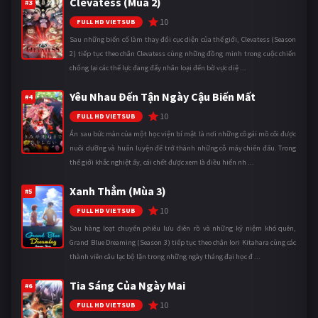
Clevatess (Mùa 2)
#3
10
FULL HD VIETSUB
Sau những biến cố làm thay đổi cục diện của thế giới, Clevatess (Season
2) tiếp tục theo chân Clevatess cùng những đồng minh trong cuộc chiến
chống lại các thế lực đang đẩy nhân loại đến bờ vực diệ ...
Yêu Nhau Đến Tận Ngày Cậu Biến Mất
#4
10
FULL HD VIETSUB
Ẩn sau bức màn của một học viện bí mật là nơi những cô gái mồ côi được
nuôi dưỡng và huấn luyện để trở thành những cỗ máy chiến đấu. Trong
thế giới khắc nghiệt ấy, cái chết được xem là điều hiển nh ...
Xanh Thẳm (Mùa 3)
#5
10
FULL HD VIETSUB
Sau hàng loạt chuyến phiêu lưu điên rồ và những kỷ niệm khó quên,
Grand Blue Dreaming (Season 3) tiếp tục theo chân Iori Kitahara cùng các
thành viên câu lạc bộ lặn trong những ngày tháng đại học đ ...
Tia Sáng Của Ngày Mai
#6
10
FULL HD VIETSUB