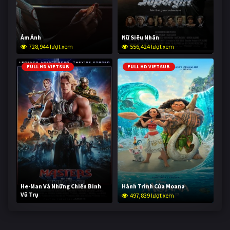
Ám Ảnh
Nữ Siêu Nhân
728,944 lượt xem
556,424 lượt xem
FULL HD VIETSUB
FULL HD VIETSUB
He-Man Và Những Chiến Binh
Hành Trình Của Moana
Vũ Trụ
497,839 lượt xem
247,265 lượt xem