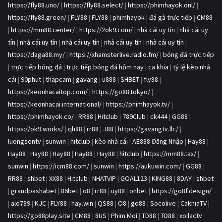
https://fly88.uno/
|
https://fly88.select/
|
https://phimhayok.onl/
|
https://fly88.green/
|
FLY88
|
FLY88
|
phimhayok
|
đá gà trực tiếp
|
CM88
|
https://mm88.center/
|
https://2ok9.com/
|
nhà cái uy tín
|
nhà cái uy
tín
|
nhà cái uy tín
|
nhà cái uy tín
|
nhà cái uy tín
|
nhà cái uy tín
|
https://daga88.my/
|
https://xhamsterlive.radio.fm/
|
bóng đá trực tiếp
|
trực tiếp bóng đá
|
trực tiếp bóng đá hôm nay
|
ca khia
|
tỷ lệ kèo nhà
cái
|
90phut
|
thapcam
|
gavang
|
u888
|
SHBET
|
fly88
|
https://keonhacaitop.com/
|
https://go88.tokyo/
|
https://keonhacai.international/
|
https://phimhayok.tv/
|
https://phimhayok.co/
|
RR88
|
Hitclub
|
789Club
|
ck444
|
GG88
|
https://ok9.works/
|
qh88
|
rr88
|
J88
|
https://gavangtv.llc/
|
luongsontv
|
sunwin
|
hitclub
|
kèo nhà cái
|
AE888 Đăng Nhập
|
Hay88
|
Hay88
|
Hay88
|
Hay88
|
Hay88
|
Hay88
|
hitclub
|
https://mm88.tax/
|
sunwin
|
https://icm88.com/
|
sunwin
|
https://aukuwin.com/
|
GG88
|
RR88
|
shbet
|
XX88
|
Hitclub
|
NHATVIP
|
GOAL123
|
KING88
|
8DAY
|
shbet
|
grandpashabet
|
86bet
|
o8
|
rr88
|
uy88
|
onbet
|
https://go8f.design/
|
alo789
|
KJC
|
FLY88
|
hay.win
|
QS88
|
O8
|
go88
|
Socolive
|
CakhiaTV
|
https://go88play.site
|
CM88
|
8US
|
Phim Moi
|
TD88
|
TD88
|
xoilactv