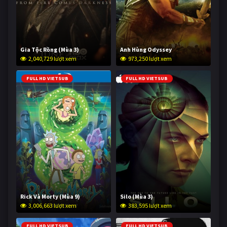
Gia Tộc Rồng (Mùa 3)
Anh Hùng Odyssey
2,040,729 lượt xem
973,250 lượt xem
FULL HD VIETSUB
FULL HD VIETSUB
Rick Và Morty (Mùa 9)
Silo (Mùa 3)
3,006,663 lượt xem
383,595 lượt xem
FULL HD VIETSUB
FULL HD VIETSUB