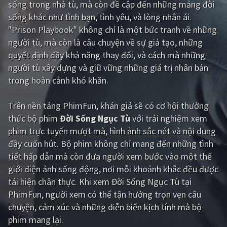
sống trong nhà tù, mà còn đề cập đến những mảng đời
sống khác như tình bạn, tình yêu, và lòng nhân ái.
Giật gân
Gia đình
"Prison Playbook" không chỉ là một bức tranh về những
Bí ẩn
Lịch sử
người tù, mà còn là câu chuyện về sự giả tạo, những
quyết định đầy khả năng thay đổi, và cách mà những
Viễn Tây
Tiểu sử
người tù xây dựng và giữ vững những giá trị nhân bản
GameShow
DramaTV
trong hoàn cảnh khó khăn.
QUỐC GIA
Trên nền tảng
PhimFun
, khán giả sẽ có cơ hội thưởng
thức bộ phim
Đời Sống Ngục Tù
với trải nghiệm xem
Âu - Mỹ
Trung Quốc - Hồng Kông
phim trực tuyến mượt mà, hình ảnh sắc nét và nội dung
đầy cuốn hút. Bộ phim không chỉ mang đến những tình
Hàn Quốc
Nhật Bản
tiết hấp dẫn mà còn đưa người xem bước vào một thế
Ấn Độ
Việt Nam
giới điện ảnh sống động, nơi mỗi khoảnh khắc đều được
tái hiện chân thực. Khi xem Đời Sống Ngục Tù tại
Tổng hợp
PhimFun, người xem có thể tận hưởng trọn vẹn câu
chuyện, cảm xúc và những diễn biến kịch tính mà bộ
CẬP NHẬT
phim mang lại.