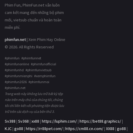
Phim Fun, PhimFun.net vẫn luôn
cam kết mang đến những bộ phim
mới, vietsub chuẩn và hoàn toàn
miễn phí.
phimfun.net
| Xem Phim Hay Online
© 2026. All Rights Reserved
#phimfun #phimfunnet
#phimfunonline #phimfunofficial
#phimfunhd #phimfunvietsub
#phimfunmienphi #xemphimfun
#phimfun2026 #phimfunmoi
#phimfun.net
Trang web này không lưu trữ bất kỳ tệp
nào trên máy chủ của chúng tôi, chúng
tôi chỉ liên kết với phương tiện được lưu
trữ trên các dịch vụ của bên thứ 3.
Sv388
|
Sv368
|
xx88
|
https://luphim.com/
|
https://bet88.graphics/
|
KJC
|
go88
|
https://rr88pet.com/
|
https://cm88.cn.com/
|
XX88
|
go88
|