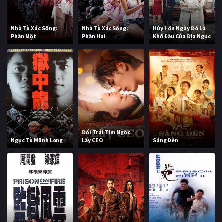
Nhà Tù Xác Sống:
Nhà Tù Xác Sống:
Hủy Hôn Ngày Đó Là
Phần Một
Phần Hai
Khở Đầu Của Địa Ngục
Đổi Trái Tim Ngốc
Ngục Tù Mãnh Long
Lấy CEO
Sáng Đèn