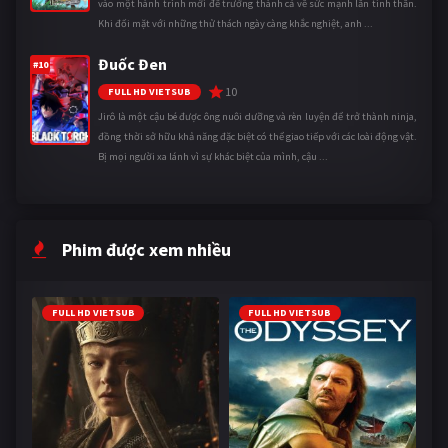
vào một hành trình mới để trưởng thành cả về sức mạnh lẫn tinh thần.
Khi đối mặt với những thử thách ngày càng khắc nghiệt, anh ...
Đuốc Đen
#10
10
FULL HD VIETSUB
Jirô là một cậu bé được ông nuôi dưỡng và rèn luyện để trở thành ninja,
đồng thời sở hữu khả năng đặc biệt có thể giao tiếp với các loài động vật.
Bị mọi người xa lánh vì sự khác biệt của mình, cậu ...
Phim được xem nhiều
FULL HD VIETSUB
FULL HD VIETSUB