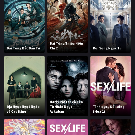
Đại Tống Thiếu Niên
Đại Tống Bắc Đẩu Tư
Chí 2
Đời Sống Ngục Tù
Harry Potter Và Tên
Địa Ngục Ngọt Ngào
Tù Nhân Ngục
Tình dục / Đời sống
và Cay Đắng
Azkaban
(Mùa 1)