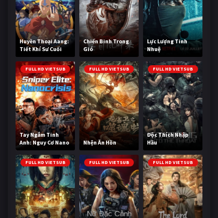
Huyền Thoại Aang:
Chiến Binh Trong
Lực Lượng Tinh
Tiết Khí Sư Cuối
Gió
Nhuệ
Cùng
FULL HD VIETSUB
FULL HD VIETSUB
FULL HD VIETSUB
Tay Ngắm Tinh
Độc Thích Nhập
Anh: Nguy Cơ Nano
Nhện Ăn Hồn
Hầu
FULL HD VIETSUB
FULL HD VIETSUB
FULL HD VIETSUB