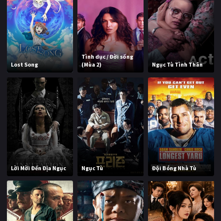
Tình dục / Đời sống
Lost Song
(Mùa 2)
Ngục Tù Tình Thân
Lời Mời Đến Địa Ngục
Ngục Tù
Đội Bóng Nhà Tù