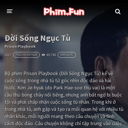
THỂ LOẠI
Đời Sống Ngục Tù
Thần thoại - Cổ trang
Hành động
Prison Playbook
2017
65,746
FULL HD VIETSUB
HÀN QUỐC
Tâm lý
Chiến tranh
Võ thuật - Kiếm hiệp
Nhạc kịch
Bộ phim Prison Playbook (Đời Sống Ngục Tù) kể về
cuộc sống trong nhà tù từ góc nhìn độc đáo và hài
Kinh dị
Tội phạm - Hình sự
hước. Kim Je-hyuk (do Park Hae-soo thủ vai) là một
Phiêu lưu
Hài hước
cầu thủ bóng chày nổi tiếng, nhưng anh bất ngờ bị buộc
tội và phải chấp nhận cuộc sống tù nhân. Trong khi ở
Viễn tưởng
Khoa học - Tài liệu
trong nhà tù, anh gặp và tạo ra mối quan hệ với nhiều tù
Hoạt hình
Thể thao
nhân khác, mỗi người mang theo câu chuyện và tính
cách độc đáo. Câu chuyện không chỉ tập trung vào cuộc
Tình cảm - Lãng mạn
Kỳ ảo