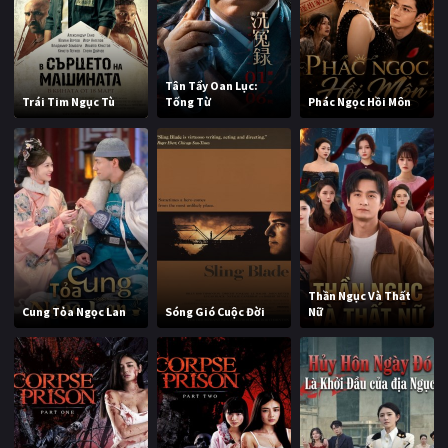
Tân Tẩy Oan Lục:
Trái Tim Ngục Tù
Tống Từ
Phác Ngọc Hồi Môn
Thần Ngục Và Thất
Cung Tỏa Ngọc Lan
Sóng Gió Cuộc Đời
Nữ