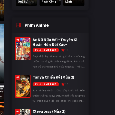
Quỷ Sự
Phản Công
Lệnh
Phim Anime
Ác Nữ Nửa Vời ~Truyền Kì
#1
Hoán Hồn Đổi Xác~
10
FULL HD VIETSUB
Được điện hạ hết mực sủng ái và ví như nàng
bướm rực rỡ giữa chốn cung đình, Reirin bất
ngờ trở thành nạn nhân của Keigetsu – một kẻ
sống ký sinh trong triều đình đã sử dụng ma
Tanya Chiến Ký (Mùa 2)
thuật để hoán đổi th ...
#2
10
FULL HD VIETSUB
Sau những chiến thắng đầy khốc liệt trên
chiến trường, Tanya Degurechaff tiếp tục phục
vụ trong quân đội Đế quốc khi cuộc chiến
ngày càng leo thang và mở rộng trên nhiều
Clevatess (Mùa 2)
mặt trận. Dù sở hữu tài năn ...
#3