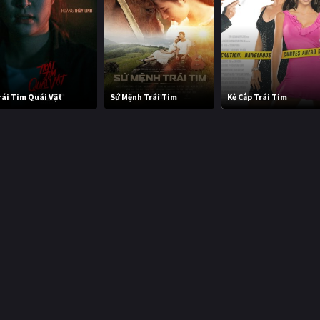
rái Tim Quái Vật
Sứ Mệnh Trái Tim
Kẻ Cắp Trái Tim