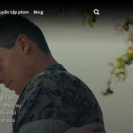
uyển tập phim
Blog
1
 giả để
úc phục vụ
 đối mặt
mạn vừa