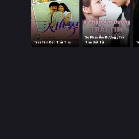
Số Phận Âm Dương , Trái
Trái Tim Đến Trái Tim
Tim Bất Tử
T