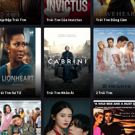
hịp Đập Trái Tim
Trái Tim Của Invictus
Trái Tim Dũng Cảm
rái Tim Sư Tử
Trái Tim Nhân Ái
2 Trái Tim