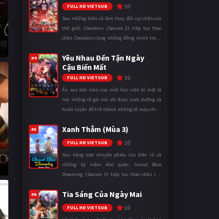
10
FULL HD VIETSUB
Sau những biến cố làm thay đổi cục diện của
thế giới, Clevatess (Season 2) tiếp tục theo
chân Clevatess cùng những đồng minh trong
cuộc chiến chống lại các thế lực đang đẩy nhân
Yêu Nhau Đến Tận Ngày
loại đến bờ vực diệ ...
#4
Cậu Biến Mất
10
FULL HD VIETSUB
Ẩn sau bức màn của một học viện bí mật là
nơi những cô gái mồ côi được nuôi dưỡng và
huấn luyện để trở thành những cỗ máy chiến
đấu. Trong thế giới khắc nghiệt ấy, cái chết
Xanh Thẳm (Mùa 3)
được xem là điều hiển nh ...
#5
10
FULL HD VIETSUB
Sau hàng loạt chuyến phiêu lưu điên rồ và
những kỷ niệm khó quên, Grand Blue
Dreaming (Season 3) tiếp tục theo chân Iori
Kitahara cùng các thành viên câu lạc bộ lặn
Tia Sáng Của Ngày Mai
trong những ngày tháng đại học đ ...
#6
10
FULL HD VIETSUB