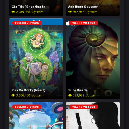
Gia Tộc Rồng (Mùa 3)
Anh Hùng Odyssey
2,039,958 lượt xem
972,937 lượt xem
FULL HD VIETSUB
FULL HD VIETSUB
Rick Và Morty (Mùa 9)
Silo (Mùa 3)
3,006,450 lượt xem
383,038 lượt xem
FULL HD VIETSUB
FULL HD VIETSUB