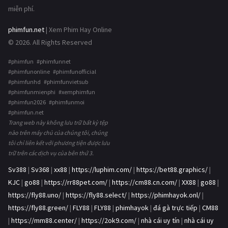
miễn phí.
phimfun.net
| Xem Phim Hay Online
© 2026. All Rights Reserved
#phimfun #phimfunnet
#phimfunonline #phimfunofficial
#phimfunhd #phimfunvietsub
#phimfunmienphi #xemphimfun
#phimfun2026 #phimfunmoi
#phimfun.net
Trang web này không lưu trữ bất kỳ tệp
nào trên máy chủ của chúng tôi, chúng
tôi chỉ liên kết với phương tiện được lưu
trữ trên các dịch vụ của bên thứ 3.
Sv388
|
Sv368
|
xx88
|
https://luphim.com/
|
https://bet88.graphics/
|
KJC
|
go88
|
https://rr88pet.com/
|
https://cm88.cn.com/
|
XX88
|
go88
|
https://fly88.uno/
|
https://fly88.select/
|
https://phimhayok.onl/
|
https://fly88.green/
|
FLY88
|
FLY88
|
phimhayok
|
đá gà trực tiếp
|
CM88
|
https://mm88.center/
|
https://2ok9.com/
|
nhà cái uy tín
|
nhà cái uy