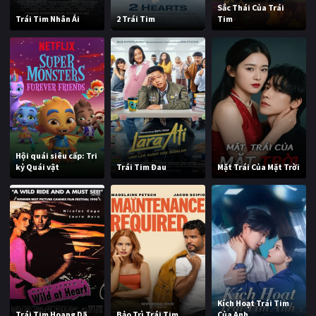
Sắc Thái Của Trái
Trái Tim Nhân Ái
2 Trái Tim
Tim
Hội quái siêu cấp: Tri
kỷ Quái vật
Trái Tim Đau
Mặt Trái Của Mặt Trời
Kích Hoạt Trái Tim
Trái Tim Hoang Dã
Bảo Trì Trái Tim
Của Anh