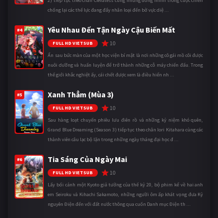
2) tiếp tục theo chân Clevatess cùng những đồng minh trong cuộc chiến
chống lại các thế lực đang đẩy nhân loại đến bờ vực diệ ...
Yêu Nhau Đến Tận Ngày Cậu Biến Mất
#4
10
FULL HD VIETSUB
Ẩn sau bức màn của một học viện bí mật là nơi những cô gái mồ côi được
nuôi dưỡng và huấn luyện để trở thành những cỗ máy chiến đấu. Trong
thế giới khắc nghiệt ấy, cái chết được xem là điều hiển nh ...
Xanh Thẳm (Mùa 3)
#5
10
FULL HD VIETSUB
Sau hàng loạt chuyến phiêu lưu điên rồ và những kỷ niệm khó quên,
Grand Blue Dreaming (Season 3) tiếp tục theo chân Iori Kitahara cùng các
thành viên câu lạc bộ lặn trong những ngày tháng đại học đ ...
Tia Sáng Của Ngày Mai
#6
10
FULL HD VIETSUB
Lấy bối cảnh một Kyoto giả tưởng của thế kỷ 20, bộ phim kể về hai anh
em Seiroku và Kihachi Sakamoto, những người ôm ấp khát vọng đưa Kỷ
nguyên Điện đến với đất nước thông qua cuốn Danh mục Điện th ...