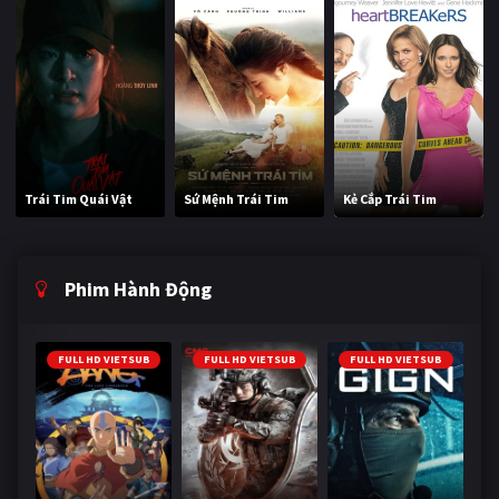
Trái Tim Quái Vật
Sứ Mệnh Trái Tim
Kẻ Cắp Trái Tim
Phim Hành Động
FULL HD VIETSUB
FULL HD VIETSUB
FULL HD VIETSUB