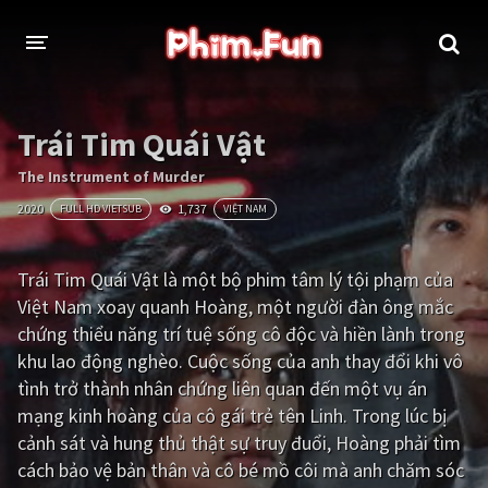
THỂ LOẠI
Trái Tim Quái Vật
Thần thoại - Cổ trang
Hành động
The Instrument of Murder
2020
1,737
FULL HD VIETSUB
VIỆT NAM
Tâm lý
Chiến tranh
Võ thuật - Kiếm hiệp
Nhạc kịch
Trái Tim Quái Vật là một bộ phim tâm lý tội phạm của
Việt Nam xoay quanh Hoàng, một người đàn ông mắc
Kinh dị
Tội phạm - Hình sự
chứng thiểu năng trí tuệ sống cô độc và hiền lành trong
Phiêu lưu
Hài hước
khu lao động nghèo. Cuộc sống của anh thay đổi khi vô
tình trở thành nhân chứng liên quan đến một vụ án
Viễn tưởng
Khoa học - Tài liệu
mạng kinh hoàng của cô gái trẻ tên Linh. Trong lúc bị
Hoạt hình
Thể thao
cảnh sát và hung thủ thật sự truy đuổi, Hoàng phải tìm
cách bảo vệ bản thân và cô bé mồ côi mà anh chăm sóc
Tình cảm - Lãng mạn
Kỳ ảo