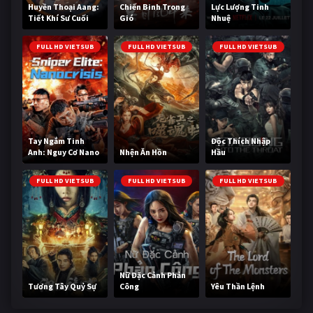
Huyền Thoại Aang:
Chiến Binh Trong
Lực Lượng Tinh
Tiết Khí Sư Cuối
Gió
Nhuệ
Cùng
FULL HD VIETSUB
FULL HD VIETSUB
FULL HD VIETSUB
Tay Ngắm Tinh
Độc Thích Nhập
Anh: Nguy Cơ Nano
Nhện Ăn Hồn
Hầu
FULL HD VIETSUB
FULL HD VIETSUB
FULL HD VIETSUB
Nữ Đặc Cảnh Phản
Tương Tây Quỷ Sự
Công
Yêu Thần Lệnh