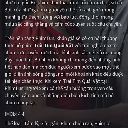
như em gái. Bộ phim khai thác mặt tối của xã hội, sự cô
độc của những con người yếu thế và ranh giới mong
Giật gân
Gia đình
manh giữa thiện lương với bạo lực, đồng thời mang
Bí ẩn
Lịch sử
màu sắc căng thẳng và cảm xúc xuyên suốt câu chuyện.
Viễn Tây
Tiểu sử
Trên nền tảng
PhimFun
, khán giả sẽ có cơ hội thưởng
GameShow
DramaTV
thức bộ phim
Trái Tim Quái Vật
với trải nghiệm xem
phim trực tuyến mượt mà, hình ảnh sắc nét và nội dung
QUỐC GIA
đầy cuốn hút. Bộ phim không chỉ mang đến những tình
tiết hấp dẫn mà còn đưa người xem bước vào một thế
Âu - Mỹ
Trung Quốc - Hồng Kông
giới điện ảnh sống động, nơi mỗi khoảnh khắc đều được
tái hiện chân thực. Khi xem Trái Tim Quái Vật tại
Hàn Quốc
Nhật Bản
PhimFun, người xem có thể tận hưởng trọn vẹn câu
Ấn Độ
Việt Nam
chuyện, cảm xúc và những diễn biến kịch tính mà bộ
phim mang lại.
Tổng hợp
IMDb:
4.4
CẬP NHẬT
Thể loại:
Tâm lý
Giật gân
Phim chiếu rạp
Phim lẻ