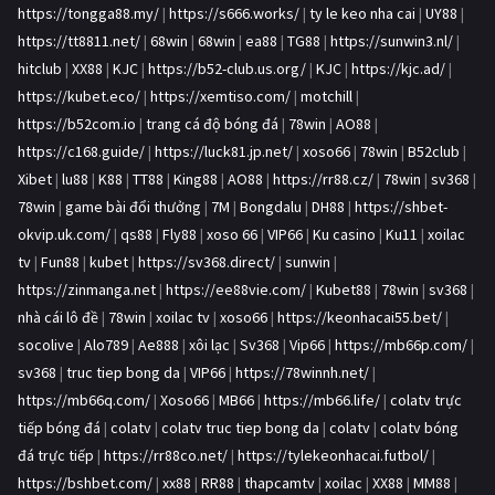
https://tongga88.my/
|
https://s666.works/
|
ty le keo nha cai
|
UY88
|
https://tt8811.net/
|
68win
|
68win
|
ea88
|
TG88
|
https://sunwin3.nl/
|
hitclub
|
XX88
|
KJC
|
https://b52-club.us.org/
|
KJC
|
https://kjc.ad/
|
https://kubet.eco/
|
https://xemtiso.com/
|
motchill
|
https://b52com.io
|
trang cá độ bóng đá
|
78win
|
AO88
|
https://c168.guide/
|
https://luck81.jp.net/
|
xoso66
|
78win
|
B52club
|
Xibet
|
lu88
|
K88
|
TT88
|
King88
|
AO88
|
https://rr88.cz/
|
78win
|
sv368
|
78win
|
game bài đổi thưởng
|
7M
|
Bongdalu
|
DH88
|
https://shbet-
okvip.uk.com/
|
qs88
|
Fly88
|
xoso 66
|
VIP66
|
Ku casino
|
Ku11
|
xoilac
tv
|
Fun88
|
kubet
|
https://sv368.direct/
|
sunwin
|
https://zinmanga.net
|
https://ee88vie.com/
|
Kubet88
|
78win
|
sv368
|
nhà cái lô đề
|
78win
|
xoilac tv
|
xoso66
|
https://keonhacai55.bet/
|
socolive
|
Alo789
|
Ae888
|
xôi lạc
|
Sv368
|
Vip66
|
https://mb66p.com/
|
sv368
|
truc tiep bong da
|
VIP66
|
https://78winnh.net/
|
https://mb66q.com/
|
Xoso66
|
MB66
|
https://mb66.life/
|
colatv trực
tiếp bóng đá
|
colatv
|
colatv truc tiep bong da
|
colatv
|
colatv bóng
đá trực tiếp
|
https://rr88co.net/
|
https://tylekeonhacai.futbol/
|
https://bshbet.com/
|
xx88
|
RR88
|
thapcamtv
|
xoilac
|
XX88
|
MM88
|