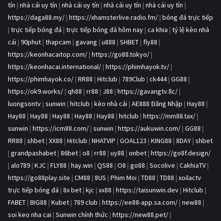
tín
|
nhà cái uy tín
|
nhà cái uy tín
|
nhà cái uy tín
|
nhà cái uy tín
|
https://daga88.my/
|
https://xhamsterlive.radio.fm/
|
bóng đá trực tiếp
|
trực tiếp bóng đá
|
trực tiếp bóng đá hôm nay
|
ca khia
|
tỷ lệ kèo nhà
cái
|
90phut
|
thapcam
|
gavang
|
u888
|
SHBET
|
fly88
|
https://keonhacaitop.com/
|
https://go88.tokyo/
|
https://keonhacai.international/
|
https://phimhayok.tv/
|
https://phimhayok.co/
|
RR88
|
Hitclub
|
789Club
|
ck444
|
GG88
|
https://ok9.works/
|
qh88
|
rr88
|
J88
|
https://gavangtv.llc/
|
luongsontv
|
sunwin
|
hitclub
|
kèo nhà cái
|
AE888 Đăng Nhập
|
Hay88
|
Hay88
|
Hay88
|
Hay88
|
Hay88
|
Hay88
|
hitclub
|
https://mm88.tax/
|
sunwin
|
https://icm88.com/
|
sunwin
|
https://aukuwin.com/
|
GG88
|
RR88
|
shbet
|
XX88
|
Hitclub
|
NHATVIP
|
GOAL123
|
KING88
|
8DAY
|
shbet
|
grandpashabet
|
86bet
|
o8
|
rr88
|
uy88
|
onbet
|
https://go8f.design/
|
alo789
|
KJC
|
FLY88
|
hay.win
|
QS88
|
O8
|
go88
|
Socolive
|
CakhiaTV
|
https://go88play.site
|
CM88
|
8US
|
Phim Moi
|
TD88
|
TD88
|
xoilactv
trực tiếp bóng đá
|
8x bet
|
kjc
|
xx88
|
https://taisunwin.dev
|
Hitclub
|
FABET
|
BIG88
|
Kubet
|
789 club
|
https://ee88-app.sa.com/
|
new88
|
soi keo nha cai
|
Sunwin chính thức
|
https://new88.pet/
|