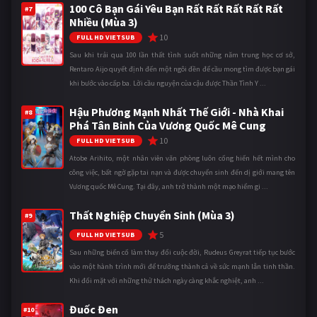
100 Cô Bạn Gái Yêu Bạn Rất Rất Rất Rất Rất
#7
Nhiều (Mùa 3)
10
FULL HD VIETSUB
Sau khi trải qua 100 lần thất tình suốt những năm trung học cơ sở,
Rentaro Aijo quyết định đến một ngôi đền để cầu mong tìm được bạn gái
khi bước vào cấp ba. Lời cầu nguyện của cậu được Thần Tình Y ...
Hậu Phương Mạnh Nhất Thế Giới - Nhà Khai
#8
Phá Tân Binh Của Vương Quốc Mê Cung
10
FULL HD VIETSUB
Atobe Arihito, một nhân viên văn phòng luôn cống hiến hết mình cho
công việc, bất ngờ gặp tai nạn và được chuyển sinh đến dị giới mang tên
Vương quốc Mê Cung. Tại đây, anh trở thành một mạo hiểm gi ...
Thất Nghiệp Chuyển Sinh (Mùa 3)
#9
5
FULL HD VIETSUB
Sau những biến cố làm thay đổi cuộc đời, Rudeus Greyrat tiếp tục bước
vào một hành trình mới để trưởng thành cả về sức mạnh lẫn tinh thần.
Khi đối mặt với những thử thách ngày càng khắc nghiệt, anh ...
Đuốc Đen
#10