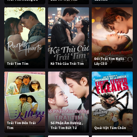
Đổi Trái Tim Ngốc
Trái Tim Tím
Kẻ Thù Của Trái Tim
Lấy CEO
Trái Tim Đến Trái
Số Phận Âm Dương ,
Tim
Trái Tim Bất Tử
Quái Vật Tám Chân