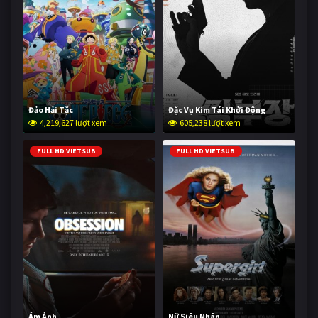
Đảo Hải Tặc
Đặc Vụ Kim Tái Khởi Động
4,219,627 lượt xem
605,238 lượt xem
FULL HD VIETSUB
FULL HD VIETSUB
Ám Ảnh
Nữ Siêu Nhân