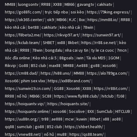
MM88
|
luongsontv
|
RR88
|
XX88
|
MB66
|
gavangtv
|
cakhiatv
|
https://go88fc.com/
|
trực tiếp nba
|
soi kèo
|
https://79king.express/
|
https://ok365.center/
|
ok9
|
MB66
|
KJC
|
8xx
|
https://mm88.io/
|
RR88
|
kèo nhà cái
|
bet88
|
cakhiatv
|
kèo nhà cái
|
78win
|
https://f8beta2.me/
|
https://rikvip97.art/
|
https://sunwin97.art/
|
https://kclub.team/
|
SHBET
|
xx88
|
8kbet
|
https://rr88.se.net/
|
kèo
nhà cái
|
RR88
|
78win
|
bongdalu
|
nha cai uy tin
|
ty le ca cuoc
|
7mcn
|
Xóc đĩa online
|
Kèo nhà cái 5
|
88goals
|
iwin
|
Tài xỉu MD5
|
1GOM
|
Rikvip
|
Go88
|
B52 club
|
max88
|
MM88
|
Ae888
|
go88
|
xoso66
|
https://cm88.dad/
|
https://hi88.uno/
|
MM88
|
https://alo789ga.com/
|
Xoso66
|
phim sex vlxx
|
https://xx88brand.com/
|
https://sunwin19.cn.com/
|
GG88
|
Xoso66
|
XX88
|
https://rr88it.com/
|
RR88
|
nổ hũ
|
MB66
|
SC88
|
https://www.fly888.club/
|
hitclub
|
f168
|
https://hoiquantv.vip/
|
https://hoiquantv.site/
|
https://hoiquantv.online/
|
xoso66
|
Socolive
|
8XX
|
SumClub
|
HITCLUB
|
https://uu88n.org/
|
tr88
|
ae888
|
mcw
|
kuwin
|
88bet
|
x88
|
ao88
|
qq88
|
sumclub
|
go88
|
B52 club
|
https://shbet.health/
|
https://vnew88.net/
|
nổ hũ
|
mu88
|
https://qs88.team/
|