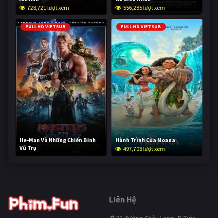
728,721 lượt xem
556,285 lượt xem
FULL HD VIETSUB
FULL HD VIETSUB
He-Man Và Những Chiến Binh
Hành Trình Của Moana
Vũ Trụ
497,708 lượt xem
247,084 lượt xem
Liên Hệ