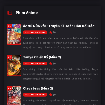
Phim Anime
Ác Nữ Nửa Vời ~Truyền Kì Hoán Hồn Đổi Xác~
#1
10
FULL HD VIETSUB
Được điện hạ hết mực sủng ái và ví như nàng bướm rực rỡ giữa chốn
cung đình, Reirin bất ngờ trở thành nạn nhân của Keigetsu – một kẻ
sống ký sinh trong triều đình đã sử dụng ma thuật để hoán đổi th ...
Tanya Chiến Ký (Mùa 2)
#2
10
FULL HD VIETSUB
Sau những chiến thắng đầy khốc liệt trên chiến trường, Tanya
Degurechaff tiếp tục phục vụ trong quân đội Đế quốc khi cuộc chiến ngày
càng leo thang và mở rộng trên nhiều mặt trận. Dù sở hữu tài năn ...
Clevatess (Mùa 2)
#3
10
FULL HD VIETSUB
Sau những biến cố làm thay đổi cục diện của thế giới, Clevatess (Season