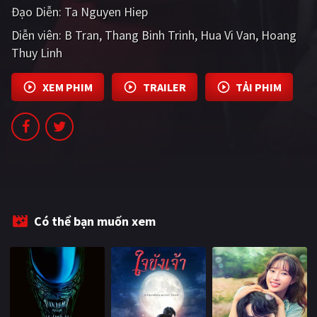
Đạo Diễn:
Ta Nguyen Hiep
PHIM MỚI
Diễn viên:
B Tran
Thang Binh Trinh
Hua Vi Van
Hoang
PHIM BỘ
Thuy Linh
PHIM LẺ
XEM PHIM
TRAILER
TẢI PHIM
PHIM CHIẾU RẠP
TUYỂN TẬP PHIM
BLOG
Có thể bạn muốn xem