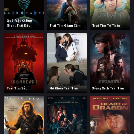
Quái Vật Không
Gian: Trái Đất
Trái Tim Giam Cầm
Trái Tim Tử Thần
Trái Tim Sắt
Mở Khóa Trái Tim
Xiềng Xích Trái Tim