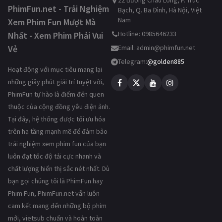
22 đường Châu Long, P. Trúc
PhimFun.net - Trải Nghiệm
Bạch, Q. Ba Đình, Hà Nội, Việt
Nam
Xem Phim Fun Mượt Mà
Hotline: 0985646233
Nhất - Xem Phim Phải Vui
Vẻ
Email:
admin@phimfun.net
Telegram:
@golden885
Hoạt động với mục tiêu mang lại
những giây phút giải trí tuyệt vời,
PhimFun tự hào là điểm đến quen
thuộc của cộng đồng yêu điện ảnh.
Tại đây, hệ thống được tối ưu hóa
trên hạ tầng mạnh mẽ để đảm bảo
trải nghiệm xem phim fun của bạn
luôn đạt tốc độ tải cực nhanh và
chất lượng hiển thị sắc nét nhất. Dù
bạn gọi chúng tôi là PhimFun hay
Phim Fun, PhimFun.net vẫn luôn
cam kết mang đến những bộ phim
mới, vietsub chuẩn và hoàn toàn