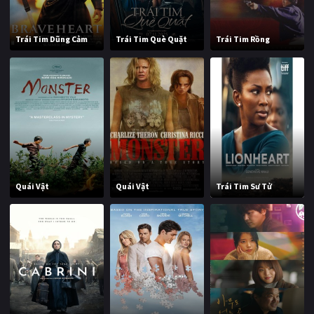
Trái Tim Dũng Cảm
Trái Tim Què Quặt
Trái Tim Rồng
Quái Vật
Quái Vật
Trái Tim Sư Tử