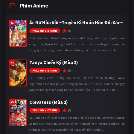
Phim Anime
Ác Nữ Nửa Vời ~Truyền Kì Hoán Hồn Đổi Xác~
#1
10
FULL HD VIETSUB
Được điện hạ hết mực sủng ái và ví như nàng bướm rực rỡ giữa chốn
cung đình, Reirin bất ngờ trở thành nạn nhân của Keigetsu – một kẻ
sống ký sinh trong triều đình đã sử dụng ma thuật để hoán đổi th ...
Tanya Chiến Ký (Mùa 2)
#2
10
FULL HD VIETSUB
Sau những chiến thắng đầy khốc liệt trên chiến trường, Tanya
Degurechaff tiếp tục phục vụ trong quân đội Đế quốc khi cuộc chiến ngày
càng leo thang và mở rộng trên nhiều mặt trận. Dù sở hữu tài năn ...
Clevatess (Mùa 2)
#3
10
FULL HD VIETSUB
Sau những biến cố làm thay đổi cục diện của thế giới, Clevatess (Season
2) tiếp tục theo chân Clevatess cùng những đồng minh trong cuộc chiến
chống lại các thế lực đang đẩy nhân loại đến bờ vực diệ ...