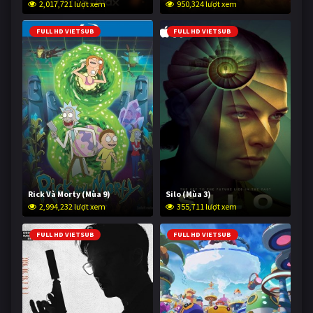
2,017,721 lượt xem
950,324 lượt xem
FULL HD VIETSUB
FULL HD VIETSUB
Rick Và Morty (Mùa 9)
Silo (Mùa 3)
2,994,232 lượt xem
355,711 lượt xem
FULL HD VIETSUB
FULL HD VIETSUB