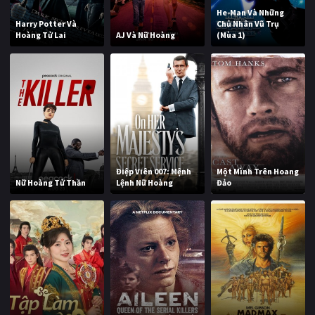
He-Man Và Những
Harry Potter Và
Chủ Nhân Vũ Trụ
Hoàng Tử Lai
AJ Và Nữ Hoàng
(Mùa 1)
Điệp Viên 007: Mệnh
Một Mình Trên Hoang
Nữ Hoàng Tử Thần
Lệnh Nữ Hoàng
Đảo