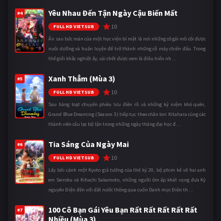
Yêu Nhau Đến Tận Ngày Cậu Biến Mất
#4
10
FULL HD VIETSUB
Ẩn sau bức màn của một học viện bí mật là nơi những cô gái mồ côi được
nuôi dưỡng và huấn luyện để trở thành những cỗ máy chiến đấu. Trong
thế giới khắc nghiệt ấy, cái chết được xem là điều hiển nh ...
Xanh Thẳm (Mùa 3)
#5
10
FULL HD VIETSUB
Sau hàng loạt chuyến phiêu lưu điên rồ và những kỷ niệm khó quên,
Grand Blue Dreaming (Season 3) tiếp tục theo chân Iori Kitahara cùng các
thành viên câu lạc bộ lặn trong những ngày tháng đại học đ ...
Tia Sáng Của Ngày Mai
#6
10
FULL HD VIETSUB
Lấy bối cảnh một Kyoto giả tưởng của thế kỷ 20, bộ phim kể về hai anh
em Seiroku và Kihachi Sakamoto, những người ôm ấp khát vọng đưa Kỷ
nguyên Điện đến với đất nước thông qua cuốn Danh mục Điện th ...
100 Cô Bạn Gái Yêu Bạn Rất Rất Rất Rất Rất
#7
Nhiều (Mùa 3)