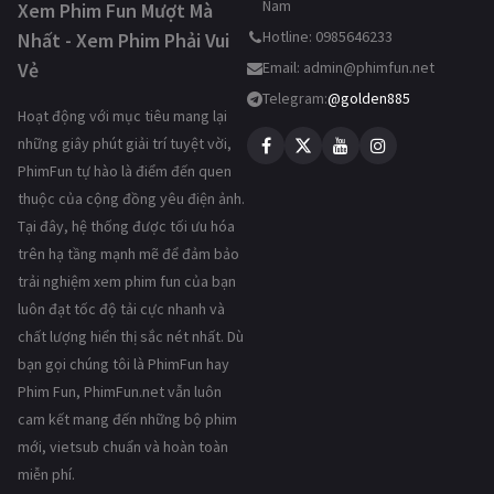
Nam
Xem Phim Fun Mượt Mà
Hotline: 0985646233
Nhất - Xem Phim Phải Vui
Vẻ
Email:
admin@phimfun.net
Telegram:
@golden885
Hoạt động với mục tiêu mang lại
những giây phút giải trí tuyệt vời,
PhimFun tự hào là điểm đến quen
thuộc của cộng đồng yêu điện ảnh.
Tại đây, hệ thống được tối ưu hóa
trên hạ tầng mạnh mẽ để đảm bảo
trải nghiệm xem phim fun của bạn
luôn đạt tốc độ tải cực nhanh và
chất lượng hiển thị sắc nét nhất. Dù
bạn gọi chúng tôi là PhimFun hay
Phim Fun, PhimFun.net vẫn luôn
cam kết mang đến những bộ phim
mới, vietsub chuẩn và hoàn toàn
miễn phí.