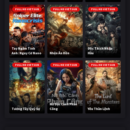
Cùng
FULL HD VIETSUB
FULL HD VIETSUB
FULL HD VIETSUB
Tay Ngắm Tinh
Độc Thích Nhập
Anh: Nguy Cơ Nano
Nhện Ăn Hồn
Hầu
FULL HD VIETSUB
FULL HD VIETSUB
FULL HD VIETSUB
Nữ Đặc Cảnh Phản
Tương Tây Quỷ Sự
Công
Yêu Thần Lệnh