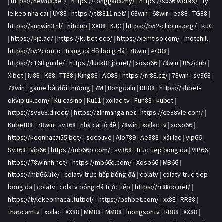
|
https://new88.pet/
|
https://tongga88.my/
|
https://s666.works/
|
ty
le keo nha cai
|
UY88
|
https://tt8811.net/
|
68win
|
68win
|
ea88
|
TG88
|
https://sunwin3.nl/
|
hitclub
|
XX88
|
KJC
|
https://b52-club.us.org/
|
KJC
|
https://kjc.ad/
|
https://kubet.eco/
|
https://xemtiso.com/
|
motchill
|
https://b52com.io
|
trang cá độ bóng đá
|
78win
|
AO88
|
https://c168.guide/
|
https://luck81.jp.net/
|
xoso66
|
78win
|
B52club
|
Xibet
|
lu88
|
K88
|
TT88
|
King88
|
AO88
|
https://rr88.cz/
|
78win
|
sv368
|
78win
|
game bài đổi thưởng
|
7M
|
Bongdalu
|
DH88
|
https://shbet-
okvip.uk.com/
|
Ku casino
|
Ku11
|
xoilac tv
|
Fun88
|
kubet
|
https://sv368.direct/
|
https://zinmanga.net
|
https://ee88vie.com/
|
Kubet88
|
78win
|
sv368
|
nhà cái lô đề
|
78win
|
xoilac tv
|
xoso66
|
https://keonhacai55.bet/
|
socolive
|
Alo789
|
Ae888
|
xôi lạc
|
vip66
|
Sv368
|
Vip66
|
https://mb66p.com/
|
sv368
|
truc tiep bong da
|
VIP66
|
https://78winnh.net/
|
https://mb66q.com/
|
Xoso66
|
MB66
|
https://mb66.life/
|
colatv trực tiếp bóng đá
|
colatv
|
colatv truc tiep
bong da
|
colatv
|
colatv bóng đá trực tiếp
|
https://rr88co.net/
|
https://tylekeonhacai.futbol/
|
https://bshbet.com/
|
xx88
|
RR88
|
thapcamtv
|
xoilac
|
XX88
|
MM88
|
MM88
|
luongsontv
|
RR88
|
XX88
|