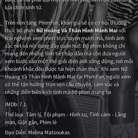
lựa chọn sinh tử.
Giật gân
Gia đình
Trên nền tảng
PhimFun
, khán giả sẽ có cơ hội thưởng
Bí ẩn
Lịch sử
thức bộ phim
Nữ Hoàng Và Thân Hình Mảnh Mai
với
Viễn Tây
Tiểu sử
trải nghiệm xem phim trực tuyến mượt mà, hình ảnh
sắc nét và nội dung đầy cuốn hút. Bộ phim không chỉ
GameShow
DramaTV
mang đến những tình tiết hấp dẫn mà còn đưa người
xem bước vào một thế giới điện ảnh sống động, nơi mỗi
QUỐC GIA
khoảnh khắc đều được tái hiện chân thực. Khi xem Nữ
Hoàng Và Thân Hình Mảnh Mai tại PhimFun, người xem
Âu - Mỹ
Trung Quốc - Hồng Kông
có thể tận hưởng trọn vẹn câu chuyện, cảm xúc và
Hàn Quốc
Nhật Bản
những diễn biến kịch tính mà bộ phim mang lại.
Ấn Độ
Việt Nam
IMDb:
7.1
Thể loại:
Tâm lý
Tội phạm - Hình sự
Tình cảm - Lãng
Tổng hợp
mạn
Giật gân
Phim lẻ
CẬP NHẬT
Đạo Diễn:
Melina Matsoukas