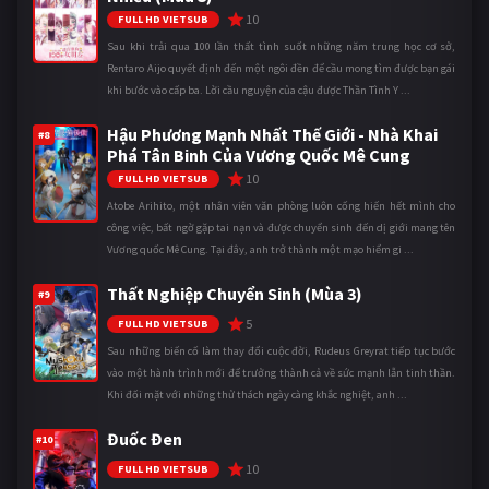
10
FULL HD VIETSUB
Sau khi trải qua 100 lần thất tình suốt những năm trung học cơ sở,
Rentaro Aijo quyết định đến một ngôi đền để cầu mong tìm được bạn gái
khi bước vào cấp ba. Lời cầu nguyện của cậu được Thần Tình Y ...
Hậu Phương Mạnh Nhất Thế Giới - Nhà Khai
#8
Phá Tân Binh Của Vương Quốc Mê Cung
10
FULL HD VIETSUB
Atobe Arihito, một nhân viên văn phòng luôn cống hiến hết mình cho
công việc, bất ngờ gặp tai nạn và được chuyển sinh đến dị giới mang tên
Vương quốc Mê Cung. Tại đây, anh trở thành một mạo hiểm gi ...
Thất Nghiệp Chuyển Sinh (Mùa 3)
#9
5
FULL HD VIETSUB
Sau những biến cố làm thay đổi cuộc đời, Rudeus Greyrat tiếp tục bước
vào một hành trình mới để trưởng thành cả về sức mạnh lẫn tinh thần.
Khi đối mặt với những thử thách ngày càng khắc nghiệt, anh ...
Đuốc Đen
#10
10
FULL HD VIETSUB