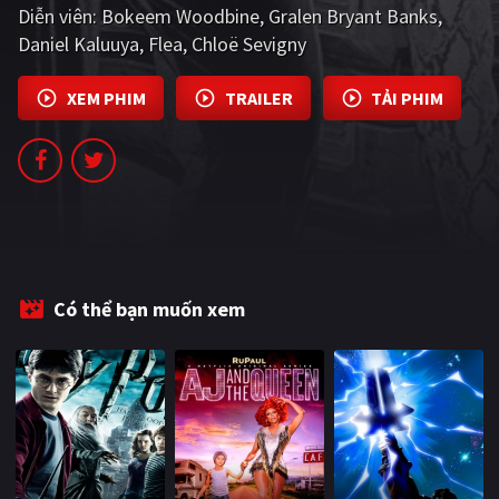
Diễn viên:
Bokeem Woodbine
Gralen Bryant Banks
PHIM MỚI
Daniel Kaluuya
Flea
Chloë Sevigny
PHIM BỘ
XEM PHIM
TRAILER
TẢI PHIM
PHIM LẺ
PHIM CHIẾU RẠP
TUYỂN TẬP PHIM
BLOG
Có thể bạn muốn xem