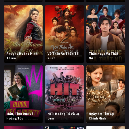
Phượng Hoàng Minh
Võ Thần Ẩn Thân Tái
Thần Ngục Và Thất
Thiên
Xuất
Nữ
Máu, Tình Dục Và
HIT: Hoàng Tử Và Lọ
Ngày Em Tìm Lại
Hoàng Tộc
Lem
Chính Mình