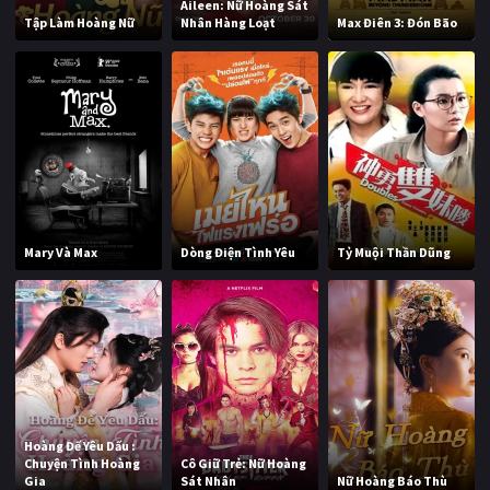
Aileen: Nữ Hoàng Sát
Tập Làm Hoàng Nữ
Nhân Hàng Loạt
Max Điên 3: Đón Bão
Mary Và Max
Dòng Điện Tình Yêu
Tỷ Muội Thần Dũng
Hoàng Đế Yêu Dấu :
Chuyện Tình Hoàng
Cô Giữ Trẻ: Nữ Hoàng
Gia
Sát Nhân
Nữ Hoàng Báo Thù