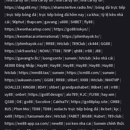
|
nhà cái uy tín
|
nhà cái uy tín
|
nhà cái uy tín
|
nhà cái uy tín
|
https://daga88.my/
|
https://xhamsterlive.radio.fm/
|
bóng đá trực tiếp
|
trực tiếp bóng đá
|
trực tiếp bóng đá hôm nay
|
ca khia
|
tỷ lệ kèo nhà
cái
|
90phut
|
thapcam
|
gavang
|
u888
|
SHBET
|
fly88
|
https://keonhacaitop.com/
|
https://go88.tokyo/
|
https://keonhacai.international/
|
https://phimhayok.tv/
|
https://phimhayok.co/
|
RR88
|
Hitclub
|
789Club
|
ck444
|
GG88
|
https://ok9.works/
|
NOHU
|
TT88
|
789P
|
qh88
|
rr88
|
J88
|
https://gavangtv.llc/
|
luongsontv
|
sunwin
|
hitclub
|
kèo nhà cái
|
AE888 Đăng Nhập
|
Hay88
|
Hay88
|
Hay88
|
Hay88
|
Hay88
|
Hay88
|
hitclub
|
https://mm88.tax/
|
sunwin
|
https://icm88.com/
|
sunwin
|
https://aukuwin.com/
|
GG88
|
RR88
|
shbet
|
XX88
|
Hitclub
|
NHATVIP
|
GOAL123
|
KING88
|
8DAY
|
shbet
|
grandpashabet
|
86bet
|
o8
|
rr88
|
uy88
|
onbet
|
https://go8f.design/
|
alo789
|
KJC
|
FLY88
|
hay.win
|
QS88
|
O8
|
go88
|
Socolive
|
CakhiaTV
|
https://go88play.site
|
CM88
|
8US
|
Phim Moi
|
TD88
|
TD88
|
xoilactv trực tiếp bóng đá
|
8x bet
|
kjc
|
xx88
|
https://taisunwin.dev
|
Hitclub
|
FABET
|
BIG88
|
Kubet
|
789 club
|
https://ee88-app.sa.com/
|
new88
|
soi keo nha cai
|
Sunwin chính thức