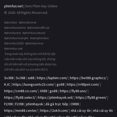
phimfun.net
| Xem Phim Hay Online
© 2026. All Rights Reserved
#phimfun #phimfunnet
#phimfunonline #phimfunofficial
#phimfunhd #phimfunvietsub
#phimfunmienphi #xemphimfun
#phimfun2026 #phimfunmoi
#phimfun.net
Trang web này không lưu trữ bất kỳ tệp
nào trên máy chủ của chúng tôi, chúng
tôi chỉ liên kết với phương tiện được lưu
trữ trên các dịch vụ của bên thứ 3.
Sv388
|
Sv368
|
xx88
|
https://luphim.com/
|
https://bet88.graphics/
|
KJC
|
https://luongsontv23.com/
|
go88
|
https://rr88pet.com/
|
https://cm88.cn.com/
|
XX88
|
go88
|
https://fly88.uno/
|
https://fly88.select/
|
https://phimhayok.onl/
|
https://fly88.green/
|
FLY88
|
FLY88
|
phimhayok
|
đá gà trực tiếp
|
CM88
|
https://mm88.center/
|
https://2ok9.com/
|
nhà cái uy tín
|
nhà cái uy tín