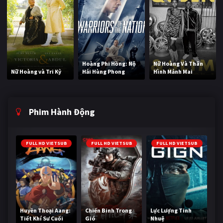
Hoàng Phi Hồng: Nộ
Nữ Hoàng Và Thân
Nữ Hoàng và Tri Kỷ
Hải Hùng Phong
Hình Mảnh Mai
Phim Hành Động
FULL HD VIETSUB
FULL HD VIETSUB
FULL HD VIETSUB
Huyền Thoại Aang:
Chiến Binh Trong
Lực Lượng Tinh
Tiết Khí Sư Cuối
Gió
Nhuệ