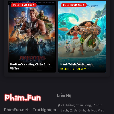
FULL HD VIETSUB
FULL HD VIETSUB
He-Man Và Những Chiến Binh
Hành Trình Của Moana
Vũ Trụ
488,017 lượt xem
236,513 lượt xem
Liên Hệ
22 đường Châu Long, P. Trúc
PhimFun.net - Trải Nghiệm
Bạch, Q. Ba Đình, Hà Nội, Việt