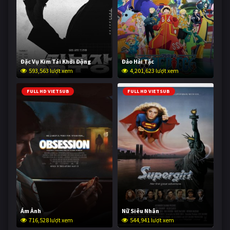
Đặc Vụ Kim Tái Khởi Động
Đảo Hải Tặc
593,563 lượt xem
4,201,623 lượt xem
FULL HD VIETSUB
FULL HD VIETSUB
Ám Ảnh
Nữ Siêu Nhân
716,528 lượt xem
544,941 lượt xem