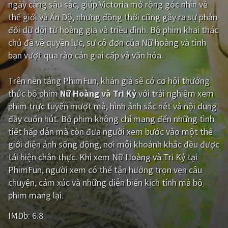
ngày càng sâu sắc, giúp Victoria mở rộng góc nhìn về
thế giới và Ấn Độ, nhưng đồng thời cũng gây ra sự phản
Giật gân
Gia đình
đối dữ dội từ hoàng gia và triều đình. Bộ phim khai thác
Bí ẩn
Lịch sử
chủ đề về quyền lực, sự cô đơn của Nữ hoàng và tình
bạn vượt qua rào cản giai cấp và văn hóa.
Viễn Tây
Tiểu sử
GameShow
DramaTV
Trên nền tảng
PhimFun
, khán giả sẽ có cơ hội thưởng
thức bộ phim
Nữ Hoàng và Tri Kỷ
với trải nghiệm xem
QUỐC GIA
phim trực tuyến mượt mà, hình ảnh sắc nét và nội dung
đầy cuốn hút. Bộ phim không chỉ mang đến những tình
Âu - Mỹ
Trung Quốc - Hồng Kông
tiết hấp dẫn mà còn đưa người xem bước vào một thế
giới điện ảnh sống động, nơi mỗi khoảnh khắc đều được
Hàn Quốc
Nhật Bản
tái hiện chân thực. Khi xem Nữ Hoàng và Tri Kỷ tại
Ấn Độ
Việt Nam
PhimFun, người xem có thể tận hưởng trọn vẹn câu
chuyện, cảm xúc và những diễn biến kịch tính mà bộ
Tổng hợp
phim mang lại.
IMDb:
6.8
CẬP NHẬT