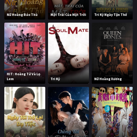
Nữ Hoàng Báo Thù
Mặt Trái Của Mặt Trời
Tri Kỷ Ngày Tận Thế
HIT: Hoàng Tử Và Lọ
Lem
Tri Kỷ
Nữ Hoàng Xương