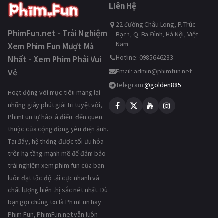
Liên Hệ
22 đường Châu Long, P. Trúc
PhimFun.net - Trải Nghiệm
Bạch, Q. Ba Đình, Hà Nội, Việt
Nam
Xem Phim Fun Mượt Mà
Hotline: 0985646233
Nhất - Xem Phim Phải Vui
Vẻ
Email:
admin@phimfun.net
Telegram:
@golden885
Hoạt động với mục tiêu mang lại
những giây phút giải trí tuyệt vời,
PhimFun tự hào là điểm đến quen
thuộc của cộng đồng yêu điện ảnh.
Tại đây, hệ thống được tối ưu hóa
trên hạ tầng mạnh mẽ để đảm bảo
trải nghiệm xem phim fun của bạn
luôn đạt tốc độ tải cực nhanh và
chất lượng hiển thị sắc nét nhất. Dù
bạn gọi chúng tôi là PhimFun hay
Phim Fun, PhimFun.net vẫn luôn