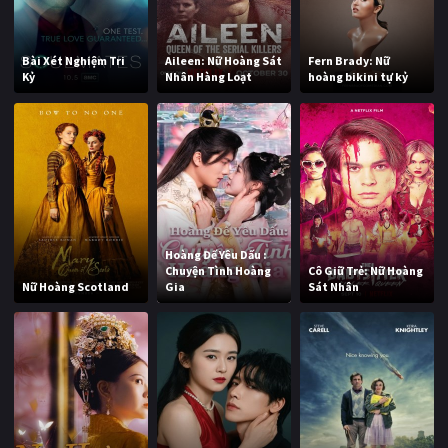
Bài Xét Nghiệm Tri
Aileen: Nữ Hoàng Sát
Fern Brady: Nữ
Kỷ
Nhân Hàng Loạt
hoàng bikini tự kỷ
Hoàng Đế Yêu Dấu :
Chuyện Tình Hoàng
Cô Giữ Trẻ: Nữ Hoàng
Nữ Hoàng Scotland
Gia
Sát Nhân