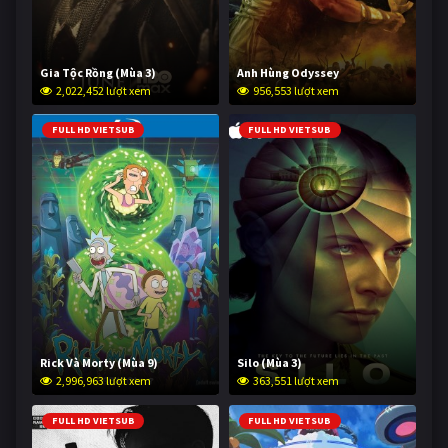
Gia Tộc Rồng (Mùa 3)
Anh Hùng Odyssey
2,022,452 lượt xem
956,553 lượt xem
FULL HD VIETSUB
FULL HD VIETSUB
Rick Và Morty (Mùa 9)
Silo (Mùa 3)
2,996,963 lượt xem
363,551 lượt xem
FULL HD VIETSUB
FULL HD VIETSUB