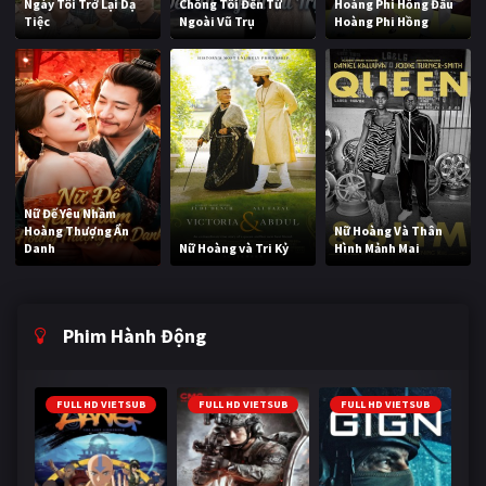
Ngày Tôi Trở Lại Dạ
Chồng Tôi Đến Từ
Hoàng Phi Hồng Đấu
Tiệc
Ngoài Vũ Trụ
Hoàng Phi Hồng
Nữ Đế Yêu Nhầm
Hoàng Thượng Ẩn
Nữ Hoàng Và Thân
Danh
Nữ Hoàng và Tri Kỷ
Hình Mảnh Mai
Phim Hành Động
FULL HD VIETSUB
FULL HD VIETSUB
FULL HD VIETSUB