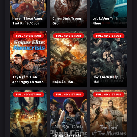
Huyền Thoại Aang:
Chiến Binh Trong
Lực Lượng Tinh
Tiết Khí Sư Cuối
Gió
Nhuệ
Cùng
FULL HD VIETSUB
FULL HD VIETSUB
FULL HD VIETSUB
Tay Ngắm Tinh
Độc Thích Nhập
Anh: Nguy Cơ Nano
Nhện Ăn Hồn
Hầu
FULL HD VIETSUB
FULL HD VIETSUB
FULL HD VIETSUB
Nữ Đặc Cảnh Phản