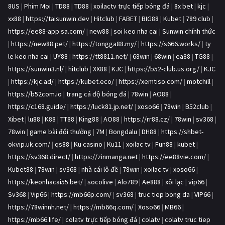
8US
|
Phim Moi
|
TD88
|
TD88
|
xoilactv trực tiếp bóng đá
|
8x bet
|
kjc
|
xx88
|
https://taisunwin.dev
|
Hitclub
|
FABET
|
BIG88
|
Kubet
|
789 club
|
https://ee88-app.sa.com/
|
new88
|
soi keo nha cai
|
Sunwin chính thức
|
https://new88.pet/
|
https://tongga88.my/
|
https://s666.works/
|
ty
le keo nha cai
|
UY88
|
https://tt8811.net/
|
68win
|
68win
|
ea88
|
TG88
|
https://sunwin3.nl/
|
hitclub
|
XX88
|
KJC
|
https://b52-club.us.org/
|
KJC
|
https://kjc.ad/
|
https://kubet.eco/
|
https://xemtiso.com/
|
motchill
|
https://b52com.io
|
trang cá độ bóng đá
|
78win
|
AO88
|
https://c168.guide/
|
https://luck81.jp.net/
|
xoso66
|
78win
|
B52club
|
Xibet
|
lu88
|
K88
|
TT88
|
King88
|
AO88
|
https://rr88.cz/
|
78win
|
sv368
|
78win
|
game bài đổi thưởng
|
7M
|
Bongdalu
|
DH88
|
https://shbet-
okvip.uk.com/
|
qs88
|
Ku casino
|
Ku11
|
xoilac tv
|
Fun88
|
kubet
|
https://sv368.direct/
|
https://zinmanga.net
|
https://ee88vie.com/
|
Kubet88
|
78win
|
sv368
|
nhà cái lô đề
|
78win
|
xoilac tv
|
xoso66
|
https://keonhacai55.bet/
|
socolive
|
Alo789
|
Ae888
|
xôi lạc
|
vip66
|
Sv368
|
Vip66
|
https://mb66p.com/
|
sv368
|
truc tiep bong da
|
VIP66
|
https://78winnh.net/
|
https://mb66q.com/
|
Xoso66
|
MB66
|
https://mb66.life/
|
colatv trực tiếp bóng đá
|
colatv
|
colatv truc tiep