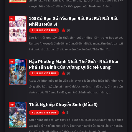
em Seiroku và Kihachi Sakamoto, những người ôm ấp khát vọng đưa Kỷ
nguyên Điện đến với đất nước thông qua cuốn Danh mục Điện th ...
100 Cô Bạn Gái Yêu Bạn Rất Rất Rất Rất Rất
#7
Nhiều (Mùa 3)
10
FULL HD VIETSUB
Sau khi trải qua 100 lần thất tình suốt những năm trung học cơ sở,
Rentaro Aijo quyết định đến một ngôi đền để cầu mong tìm được bạn gái
khi bước vào cấp ba. Lời cầu nguyện của cậu được Thần Tình Y ...
Hậu Phương Mạnh Nhất Thế Giới - Nhà Khai
#8
Phá Tân Binh Của Vương Quốc Mê Cung
10
FULL HD VIETSUB
Atobe Arihito, một nhân viên văn phòng luôn cống hiến hết mình cho
công việc, bất ngờ gặp tai nạn và được chuyển sinh đến dị giới mang tên
Vương quốc Mê Cung. Tại đây, anh trở thành một mạo hiểm gi ...
Thất Nghiệp Chuyển Sinh (Mùa 3)
#9
5
FULL HD VIETSUB
Sau những biến cố làm thay đổi cuộc đời, Rudeus Greyrat tiếp tục bước
vào một hành trình mới để trưởng thành cả về sức mạnh lẫn tinh thần.
Khi đối mặt với những thử thách ngày càng khắc nghiệt, anh ...