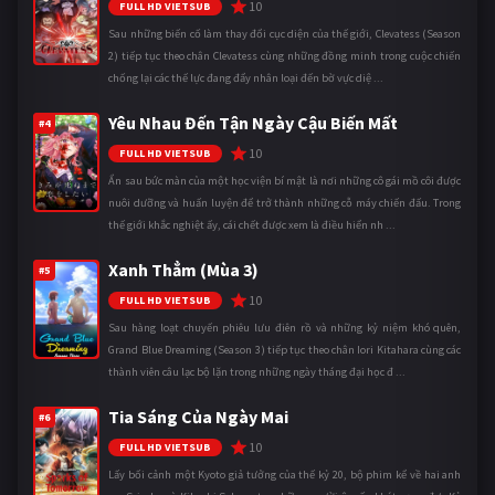
10
FULL HD VIETSUB
Sau những biến cố làm thay đổi cục diện của thế giới, Clevatess (Season
2) tiếp tục theo chân Clevatess cùng những đồng minh trong cuộc chiến
chống lại các thế lực đang đẩy nhân loại đến bờ vực diệ ...
Yêu Nhau Đến Tận Ngày Cậu Biến Mất
#4
10
FULL HD VIETSUB
Ẩn sau bức màn của một học viện bí mật là nơi những cô gái mồ côi được
nuôi dưỡng và huấn luyện để trở thành những cỗ máy chiến đấu. Trong
thế giới khắc nghiệt ấy, cái chết được xem là điều hiển nh ...
Xanh Thẳm (Mùa 3)
#5
10
FULL HD VIETSUB
Sau hàng loạt chuyến phiêu lưu điên rồ và những kỷ niệm khó quên,
Grand Blue Dreaming (Season 3) tiếp tục theo chân Iori Kitahara cùng các
thành viên câu lạc bộ lặn trong những ngày tháng đại học đ ...
Tia Sáng Của Ngày Mai
#6
10
FULL HD VIETSUB
Lấy bối cảnh một Kyoto giả tưởng của thế kỷ 20, bộ phim kể về hai anh