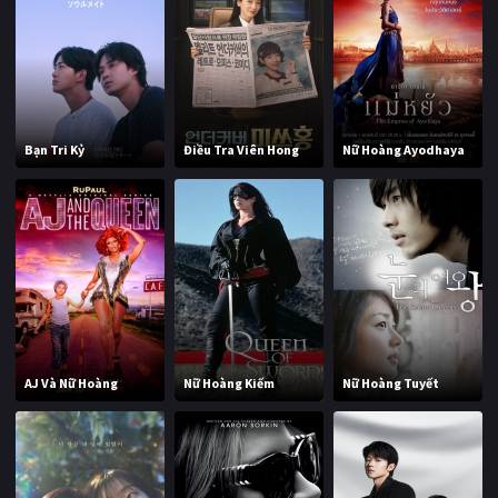
Bạn Tri Kỷ
Điều Tra Viên Hong
Nữ Hoàng Ayodhaya
AJ Và Nữ Hoàng
Nữ Hoàng Kiếm
Nữ Hoàng Tuyết