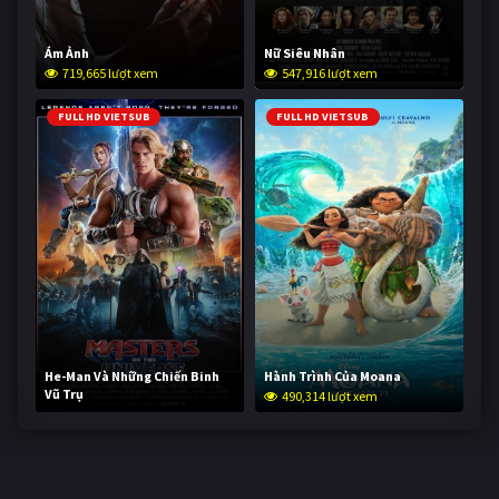
Ám Ảnh
Nữ Siêu Nhân
719,665 lượt xem
547,916 lượt xem
FULL HD VIETSUB
FULL HD VIETSUB
He-Man Và Những Chiến Binh
Hành Trình Của Moana
Vũ Trụ
490,314 lượt xem
238,953 lượt xem