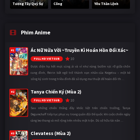
Tương Tây Quỷ Sự
Công
Yêu Thần Lệnh
Phim Anime
Ác Nữ Nửa Vời ~Truyền Kì Hoán Hồn Đổi Xác~
#1
10
FULL HD VIETSUB
Được điện hạ hết mực sủng ái và ví như nàng bướm rực rỡ giữa chốn
cung đình, Reirin bất ngờ trở thành nạn nhân của Keigetsu – một kẻ
sống ký sinh trong triều đình đã sử dụng ma thuật để hoán đổi th ...
Tanya Chiến Ký (Mùa 2)
#2
10
FULL HD VIETSUB
Sau những chiến thắng đầy khốc liệt trên chiến trường, Tanya
Degurechaff tiếp tục phục vụ trong quân đội Đế quốc khi cuộc chiến ngày
càng leo thang và mở rộng trên nhiều mặt trận. Dù sở hữu tài năn ...
Clevatess (Mùa 2)
#3