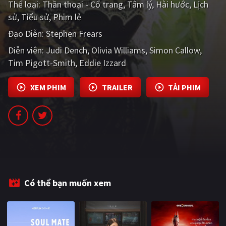
Thể loại:
Thần thoại - Cổ trang
Tâm lý
Hài hước
Lịch
PHIM MỚI
sử
Tiểu sử
Phim lẻ
PHIM BỘ
Đạo Diễn:
Stephen Frears
Diễn viên:
PHIM LẺ
Judi Dench
Olivia Williams
Simon Callow
Tim Pigott-Smith
Eddie Izzard
PHIM CHIẾU RẠP
XEM PHIM
TRAILER
TẢI PHIM
TUYỂN TẬP PHIM
BLOG
Có thể bạn muốn xem