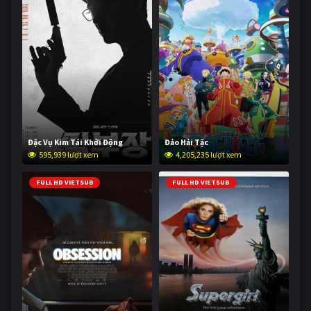
Đặc Vụ Kim Tái Khởi Động
Đảo Hải Tặc
595,939 lượt xem
4,205,235 lượt xem
FULL HD VIETSUB
FULL HD VIETSUB