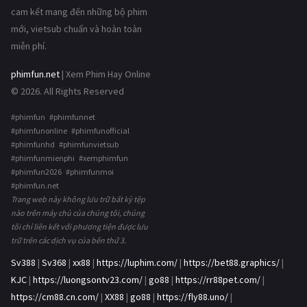
cam kết mang đến những bộ phim
mới, vietsub chuẩn và hoàn toàn
miễn phí.
phimfun.net
| Xem Phim Hay Online
© 2026. All Rights Reserved
#phimfun #phimfunnet
#phimfunonline #phimfunofficial
#phimfunhd #phimfunvietsub
#phimfunmienphi #xemphimfun
#phimfun2026 #phimfunmoi
#phimfun.net
Trang web này không lưu trữ bất kỳ tệp
nào trên máy chủ của chúng tôi, chúng
tôi chỉ liên kết với phương tiện được lưu
trữ trên các dịch vụ của bên thứ 3.
Sv388
|
Sv368
|
xx88
|
https://luphim.com/
|
https://bet88.graphics/
|
KJC
|
https://luongsontv23.com/
|
go88
|
https://rr88pet.com/
|
https://cm88.cn.com/
|
XX88
|
go88
|
https://fly88.uno/
|