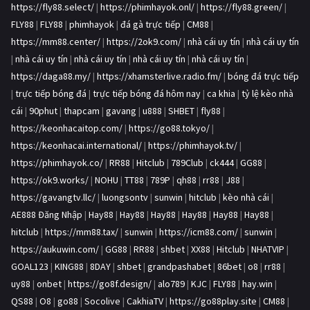
https://fly88.select/
|
https://phimhayok.onl/
|
https://fly88.green/
|
FLY88
|
FLY88
|
phimhayok
|
đá gà trực tiếp
|
CM88
|
https://mm88.center/
|
https://2ok9.com/
|
nhà cái uy tín
|
nhà cái uy tín
|
nhà cái uy tín
|
nhà cái uy tín
|
nhà cái uy tín
|
nhà cái uy tín
|
https://daga88.my/
|
https://xhamsterlive.radio.fm/
|
bóng đá trực tiếp
|
trực tiếp bóng đá
|
trực tiếp bóng đá hôm nay
|
ca khia
|
tỷ lệ kèo nhà
cái
|
90phut
|
thapcam
|
gavang
|
u888
|
SHBET
|
fly88
|
https://keonhacaitop.com/
|
https://go88.tokyo/
|
https://keonhacai.international/
|
https://phimhayok.tv/
|
https://phimhayok.co/
|
RR88
|
Hitclub
|
789Club
|
ck444
|
GG88
|
https://ok9.works/
|
NOHU
|
TT88
|
789P
|
qh88
|
rr88
|
J88
|
https://gavangtv.llc/
|
luongsontv
|
sunwin
|
hitclub
|
kèo nhà cái
|
AE888 Đăng Nhập
|
Hay88
|
Hay88
|
Hay88
|
Hay88
|
Hay88
|
Hay88
|
hitclub
|
https://mm88.tax/
|
sunwin
|
https://icm88.com/
|
sunwin
|
https://aukuwin.com/
|
GG88
|
RR88
|
shbet
|
XX88
|
Hitclub
|
NHATVIP
|
GOAL123
|
KING88
|
8DAY
|
shbet
|
grandpashabet
|
86bet
|
o8
|
rr88
|
uy88
|
onbet
|
https://go8f.design/
|
alo789
|
KJC
|
FLY88
|
hay.win
|
QS88
|
O8
|
go88
|
Socolive
|
CakhiaTV
|
https://go88play.site
|
CM88
|