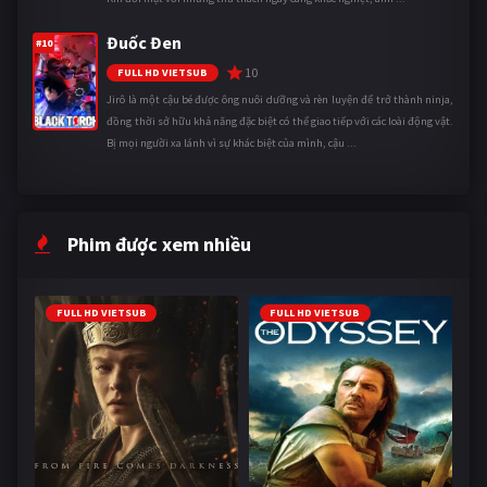
Đuốc Đen
#10
10
FULL HD VIETSUB
Jirô là một cậu bé được ông nuôi dưỡng và rèn luyện để trở thành ninja,
đồng thời sở hữu khả năng đặc biệt có thể giao tiếp với các loài động vật.
Bị mọi người xa lánh vì sự khác biệt của mình, cậu ...
Phim được xem nhiều
FULL HD VIETSUB
FULL HD VIETSUB