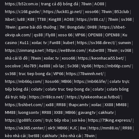
https://b52com.io
|
trang cá độ bóng đá
|
78win
|
AO88
|
https://c168.guide/
|
https://luck81.jp.net/
|
xoso66
|
78win
|
B52club
|
Xibet
|
lu88
|
K88
|
TT88
|
King88
|
AO88
|
https://rr88.cz/
|
78win
|
sv368
|
78win
|
game bài đổi thưởng
|
7M
|
Bongdalu
|
DH88
|
https://shbet-
okvip.uk.com/
|
qs88
|
Fly88
|
xoso 66
|
VIP66
|
OPEN88
|
OPEN88
|
Ku
casino
|
Ku11
|
xoilac tv
|
Fun88
|
kubet
|
https://sv368.direct/
|
sunwin
|
https://zinmanga.net
|
https://ee88vie.com/
|
Kubet88
|
78win
|
sv368
|
nhà cái lô đề
|
78win
|
xoilac tv
|
xoso66
|
https://keonhacai55.bet/
|
socolive
|
Alo789
|
Ae888
|
xôi lạc
|
Sv368
|
Vip66
|
https://mb66p.com/
|
sv368
|
truc tiep bong da
|
VIP66
|
https://78winnh.net/
|
https://mb66q.com/
|
Xoso66
|
MB66
|
https://mb66.life/
|
colatv trực
tiếp bóng đá
|
colatv
|
colatv truc tiep bong da
|
colatv
|
colatv bóng
đá trực tiếp
|
https://rr88co.net/
|
https://tylekeonhacai.futbol/
|
https://bshbet.com/
|
xx88
|
RR88
|
thapcamtv
|
xoilac
|
XX88
|
MM88
|
MM88
|
luongsontv
|
RR88
|
XX88
|
MB66
|
gavangtv
|
cakhiatv
|
https://go88fc.com/
|
trực tiếp nba
|
soi kèo
|
https://79king.express/
|
https://ok365.center/
|
ok9
|
MB66
|
KJC
|
8xx
|
https://mm88.io/
|
RR88
|
kèo nhà cái
|
bet88
|
cakhiatv
|
kèo nhà cái
|
78win
|