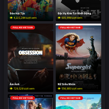
Đảo Hải Tặc
Đặc Vụ Kim Tái Khởi Động
4,221,284 lượt xem
605,998 lượt xem
FULL HD VIETSUB
FULL HD VIETSUB
Ám Ảnh
Nữ Siêu Nhân
729,528 lượt xem
556,885 lượt xem
FULL HD VIETSUB
FULL HD VIETSUB