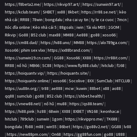
https://f8beta2.me/
|
https://rikvip97.art/
|
https://sunwin97.art/
|
https://kclub.team/
|
SHBET
|
xx88
|
8kbet
|
https://rr88.se.net/
|
kèo
nhà cái
|
RR88
|
78win
|
bongdalu
|
nha cai uy tin
|
ty le ca cuoc
|
7mcn
|
Xóc đĩa online
|
Kèo nhà cái 5
|
88goals
|
iwin
|
Tài xỉu MD5
|
1GOM
|
Rikvip
|
Go88
|
B52 club
|
max88
|
MM88
|
Ae888
|
go88
|
xoso66
|
https://cm88.dad/
|
https://hi88.uno/
|
MM88
|
https://alo789ga.com/
|
Xoso66
|
phim sex vlxx
|
https://xx88brand.com/
|
https://sunwin19.cn.com/
|
GG88
|
Xoso66
|
XX88
|
https://rr88it.com/
|
RR88
|
nổ hũ
|
MB66
|
SC88
|
https://www.fly888.club/
|
hitclub
|
f168
|
https://hoiquantv.vip/
|
https://hoiquantv.site/
|
https://hoiquantv.online/
|
xoso66
|
Socolive
|
8XX
|
SumClub
|
HITCLUB
|
https://uu88n.org/
|
tr88
|
ae888
|
mcw
|
kuwin
|
88bet
|
x88
|
ao88
|
qq88
|
sumclub
|
go88
|
B52 club
|
https://shbet.health/
|
https://vnew88.net/
|
nổ hũ
|
mu88
|
https://qs88.team/
|
https://hi88.pink
|
hz88
|
68win
|
XX88
|
8XBET
|
VN168
|
keonhacai
|
hitclub
|
789club
|
sunwin
|
1gom
|
https://rikvippro.me/
|
TK688
|
bongdalu
|
fb88
|
m88
|
win55
|
86bet
|
https://go88v2.net/
|
GG88
|
lv88
|
https://new88pm.com/
|
On68
|
https://gg88fun.com
|
go88
|
U888
|