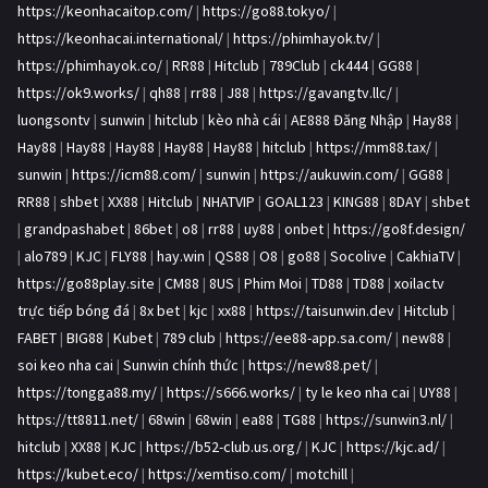
https://keonhacaitop.com/
|
https://go88.tokyo/
|
https://keonhacai.international/
|
https://phimhayok.tv/
|
https://phimhayok.co/
|
RR88
|
Hitclub
|
789Club
|
ck444
|
GG88
|
https://ok9.works/
|
qh88
|
rr88
|
J88
|
https://gavangtv.llc/
|
luongsontv
|
sunwin
|
hitclub
|
kèo nhà cái
|
AE888 Đăng Nhập
|
Hay88
|
Hay88
|
Hay88
|
Hay88
|
Hay88
|
Hay88
|
hitclub
|
https://mm88.tax/
|
sunwin
|
https://icm88.com/
|
sunwin
|
https://aukuwin.com/
|
GG88
|
RR88
|
shbet
|
XX88
|
Hitclub
|
NHATVIP
|
GOAL123
|
KING88
|
8DAY
|
shbet
|
grandpashabet
|
86bet
|
o8
|
rr88
|
uy88
|
onbet
|
https://go8f.design/
|
alo789
|
KJC
|
FLY88
|
hay.win
|
QS88
|
O8
|
go88
|
Socolive
|
CakhiaTV
|
https://go88play.site
|
CM88
|
8US
|
Phim Moi
|
TD88
|
TD88
|
xoilactv
trực tiếp bóng đá
|
8x bet
|
kjc
|
xx88
|
https://taisunwin.dev
|
Hitclub
|
FABET
|
BIG88
|
Kubet
|
789 club
|
https://ee88-app.sa.com/
|
new88
|
soi keo nha cai
|
Sunwin chính thức
|
https://new88.pet/
|
https://tongga88.my/
|
https://s666.works/
|
ty le keo nha cai
|
UY88
|
https://tt8811.net/
|
68win
|
68win
|
ea88
|
TG88
|
https://sunwin3.nl/
|
hitclub
|
XX88
|
KJC
|
https://b52-club.us.org/
|
KJC
|
https://kjc.ad/
|
https://kubet.eco/
|
https://xemtiso.com/
|
motchill
|