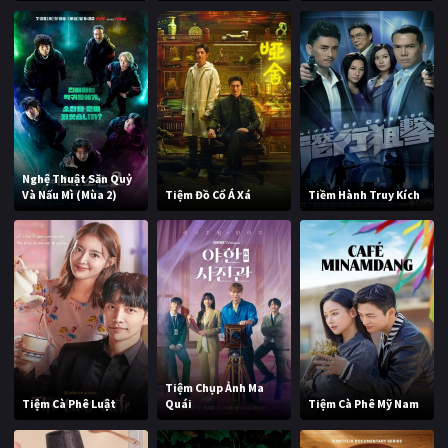
Nghệ Thuật Săn Quỷ
Và Nấu Mì (Mùa 2)
Tiệm Đồ Cổ Á Xá
Tiềm Hành Truy Kích
Tiệm Chụp Ảnh Ma
Tiệm Cà Phê Luật
Quái
Tiệm Cà Phê Mỹ Nam