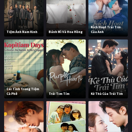
Kích Hoạt Trái Tim
Tiệm Ảnh Nam Kinh
Bánh Mì Và Hoa Hồng
Của Anh
Cái Tình Trong Tiệm
Cà Phê
Trái Tim Tím
Kẻ Thù Của Trái Tim