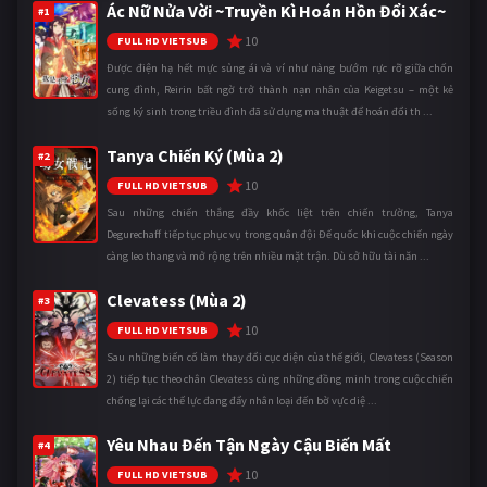
Ác Nữ Nửa Vời ~Truyền Kì Hoán Hồn Đổi Xác~
#1
10
FULL HD VIETSUB
Được điện hạ hết mực sủng ái và ví như nàng bướm rực rỡ giữa chốn
cung đình, Reirin bất ngờ trở thành nạn nhân của Keigetsu – một kẻ
sống ký sinh trong triều đình đã sử dụng ma thuật để hoán đổi th ...
Tanya Chiến Ký (Mùa 2)
#2
10
FULL HD VIETSUB
Sau những chiến thắng đầy khốc liệt trên chiến trường, Tanya
Degurechaff tiếp tục phục vụ trong quân đội Đế quốc khi cuộc chiến ngày
càng leo thang và mở rộng trên nhiều mặt trận. Dù sở hữu tài năn ...
Clevatess (Mùa 2)
#3
10
FULL HD VIETSUB
Sau những biến cố làm thay đổi cục diện của thế giới, Clevatess (Season
2) tiếp tục theo chân Clevatess cùng những đồng minh trong cuộc chiến
chống lại các thế lực đang đẩy nhân loại đến bờ vực diệ ...
Yêu Nhau Đến Tận Ngày Cậu Biến Mất
#4
10
FULL HD VIETSUB