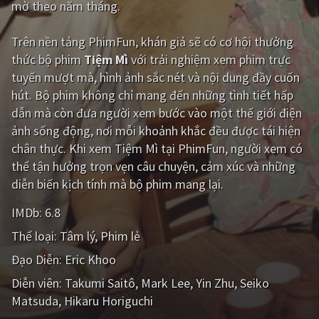
mờ theo năm tháng.
Giật gân
Gia đình
Trên nền tảng
PhimFun
, khán giả sẽ có cơ hội thưởng
Bí ẩn
Lịch sử
thức bộ phim
Tiệm Mì
với trải nghiệm xem phim trực
tuyến mượt mà, hình ảnh sắc nét và nội dung đầy cuốn
Viễn Tây
Tiểu sử
hút. Bộ phim không chỉ mang đến những tình tiết hấp
GameShow
DramaTV
dẫn mà còn đưa người xem bước vào một thế giới điện
ảnh sống động, nơi mỗi khoảnh khắc đều được tái hiện
QUỐC GIA
chân thực. Khi xem Tiệm Mì tại PhimFun, người xem có
thể tận hưởng trọn vẹn câu chuyện, cảm xúc và những
Âu - Mỹ
Trung Quốc - Hồng Kông
diễn biến kịch tính mà bộ phim mang lại.
Hàn Quốc
Nhật Bản
IMDb:
6.8
Thể loại:
Tâm lý
Phim lẻ
Ấn Độ
Việt Nam
Đạo Diễn:
Eric Khoo
Tổng hợp
Diễn viên:
Takumi Saitô
Mark Lee
Yin Zhu
Seiko
Matsuda
Hikaru Horiguchi
CẬP NHẬT