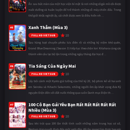
Ẩn sau bức màn của một học viện bí mật là nơi những cô gái mồ côi được
nuôi dưỡng và huấn luyện để trở thành những cỗ máy chiến đấu. Trong
thế giới khắc nghiệt ấy, cái chết được xem là điều hiển nh ...
Xanh Thẳm (Mùa 3)
#5
10
FULL HD VIETSUB
Sau hàng loạt chuyến phiêu lưu điên rồ và những kỷ niệm khó quên,
Grand Blue Dreaming (Season 3) tiếp tục theo chân Iori Kitahara cùng các
thành viên câu lạc bộ lặn trong những ngày tháng đại học đ ...
Tia Sáng Của Ngày Mai
#6
10
FULL HD VIETSUB
Lấy bối cảnh một Kyoto giả tưởng của thế kỷ 20, bộ phim kể về hai anh
em Seiroku và Kihachi Sakamoto, những người ôm ấp khát vọng đưa Kỷ
nguyên Điện đến với đất nước thông qua cuốn Danh mục Điện th ...
100 Cô Bạn Gái Yêu Bạn Rất Rất Rất Rất Rất
#7
Nhiều (Mùa 3)
10
FULL HD VIETSUB
Sau khi trải qua 100 lần thất tình suốt những năm trung học cơ sở,
Rentaro Aijo quyết định đến một ngôi đền để cầu mong tìm được bạn gái