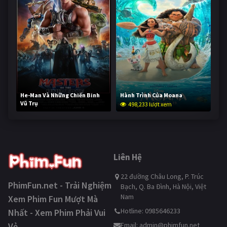
He-Man Và Những Chiến Binh
Hành Trình Của Moana
Vũ Trụ
498,233 lượt xem
247,693 lượt xem
Liên Hệ
22 đường Châu Long, P. Trúc
PhimFun.net - Trải Nghiệm
Bạch, Q. Ba Đình, Hà Nội, Việt
Nam
Xem Phim Fun Mượt Mà
Hotline: 0985646233
Nhất - Xem Phim Phải Vui
Vẻ
Email:
admin@phimfun.net