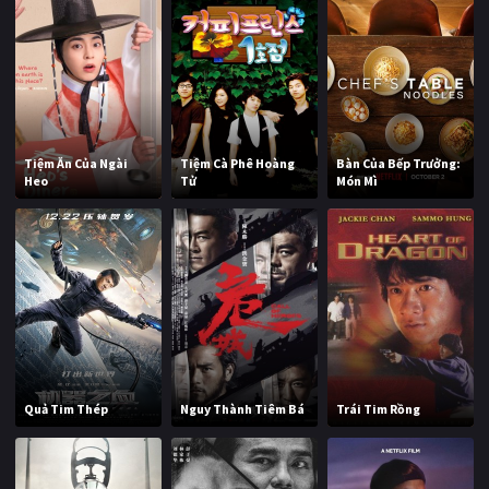
Tiệm Ăn Của Ngài
Tiệm Cà Phê Hoàng
Bàn Của Bếp Trưởng:
Heo
Tử
Món Mì
Quả Tim Thép
Nguy Thành Tiêm Bá
Trái Tim Rồng