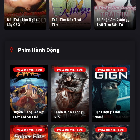
Đổi Trái Tim Ngốc
Trái Tim Đến Trái
Số Phận Âm Dương ,
Lấy CEO
Tim
Trái Tim Bất Tử
Phim Hành Động
FULL HD VIETSUB
FULL HD VIETSUB
FULL HD VIETSUB
Huyền Thoại Aang:
Chiến Binh Trong
Lực Lượng Tinh
Tiết Khí Sư Cuối
Gió
Nhuệ
Cùng
FULL HD VIETSUB
FULL HD VIETSUB
FULL HD VIETSUB