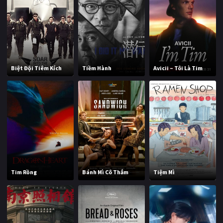
Biệt Đội Tiêm Kích
Tiềm Hành
Avicii – Tôi Là Tim
Tim Rồng
Bánh Mì Cô Thắm
Tiệm Mì