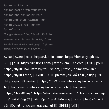
#phimfun #phimfunnet
#phimfunonline #phimfunofficial
#phimfunhd #phimfunvietsub
#phimfunmienphi #xemphimfun
#phimfun2026 #phimfunmoi
#phimfun.net
Trang web này không lưu trữ bất kỳ tệp
nào trên máy chủ của chúng tôi, chúng
tôi chỉ liên kết với phương tiện được lưu
trữ trên các dịch vụ của bên thứ 3.
Sv388
|
Sv368
|
xx88
|
https://luphim.com/
|
https://bet88.graphics/
|
KJC
|
go88
|
https://rr88pet.com/
|
https://cm88.cn.com/
|
XX88
|
go88
|
https://fly88.uno/
|
https://fly88.select/
|
https://phimhayok.onl/
|
https://fly88.green/
|
FLY88
|
FLY88
|
phimhayok
|
đá gà trực tiếp
|
CM88
|
https://mm88.center/
|
https://2ok9.com/
|
nhà cái uy tín
|
nhà cái uy
tín
|
nhà cái uy tín
|
nhà cái uy tín
|
nhà cái uy tín
|
nhà cái uy tín
|
https://daga88.my/
|
https://xhamsterlive.radio.fm/
|
bóng đá trực tiếp
|
trực tiếp bóng đá
|
trực tiếp bóng đá hôm nay
|
ca khia
|
tỷ lệ kèo nhà
cái
|
90phut
|
thapcam
|
gavang
|
u888
|
SHBET
|
fly88
|