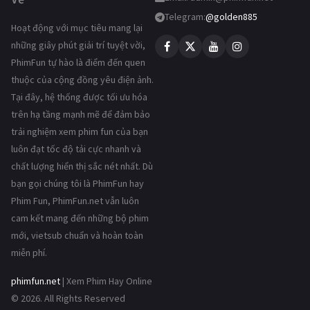
Telegram:
@golden885
Hoạt động với mục tiêu mang lại
những giây phút giải trí tuyệt vời,
PhimFun tự hào là điểm đến quen
thuộc của cộng đồng yêu điện ảnh.
Tại đây, hệ thống được tối ưu hóa
trên hạ tầng mạnh mẽ để đảm bảo
trải nghiệm xem phim fun của bạn
luôn đạt tốc độ tải cực nhanh và
chất lượng hiển thị sắc nét nhất. Dù
bạn gọi chúng tôi là PhimFun hay
Phim Fun, PhimFun.net vẫn luôn
cam kết mang đến những bộ phim
mới, vietsub chuẩn và hoàn toàn
miễn phí.
phimfun.net
| Xem Phim Hay Online
© 2026. All Rights Reserved