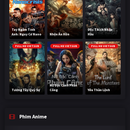
Tay Ngắm Tinh
Độc Thích Nhập
Anh: Nguy Cơ Nano
Nhện Ăn Hồn
Hầu
FULL HD VIETSUB
FULL HD VIETSUB
FULL HD VIETSUB
Nữ Đặc Cảnh Phản
Tương Tây Quỷ Sự
Công
Yêu Thần Lệnh
Phim Anime