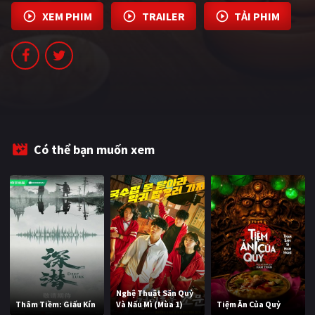
PHIM MỚI
XEM PHIM
TRAILER
TẢI PHIM
PHIM BỘ
PHIM LẺ
PHIM CHIẾU RẠP
TUYỂN TẬP PHIM
Có thể bạn muốn xem
BLOG
Nghệ Thuật Săn Quỷ
Thâm Tiềm: Giấu Kín
Và Nấu Mì (Mùa 1)
Tiệm Ăn Của Quỷ