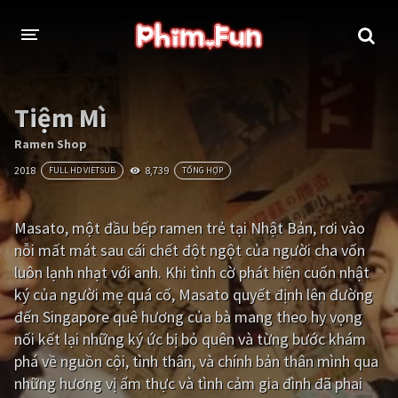
THỂ LOẠI
Tiệm Mì
Thần thoại - Cổ trang
Hành động
Ramen Shop
2018
8,739
FULL HD VIETSUB
TỔNG HỢP
Tâm lý
Chiến tranh
Võ thuật - Kiếm hiệp
Nhạc kịch
Masato, một đầu bếp ramen trẻ tại Nhật Bản, rơi vào
nỗi mất mát sau cái chết đột ngột của người cha vốn
Kinh dị
Tội phạm - Hình sự
luôn lạnh nhạt với anh. Khi tình cờ phát hiện cuốn nhật
Phiêu lưu
Hài hước
ký của người mẹ quá cố, Masato quyết định lên đường
đến Singapore quê hương của bà mang theo hy vọng
Viễn tưởng
Khoa học - Tài liệu
nối kết lại những ký ức bị bỏ quên và từng bước khám
Hoạt hình
Thể thao
phá về nguồn cội, tình thân, và chính bản thân mình qua
những hương vị ẩm thực và tình cảm gia đình đã phai
Tình cảm - Lãng mạn
Kỳ ảo