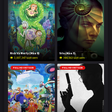
Rick Và Morty (Mùa 9)
Silo (Mùa 3)
3,007,347 lượt xem
384,663 lượt xem
FULL HD VIETSUB
FULL HD VIETSUB