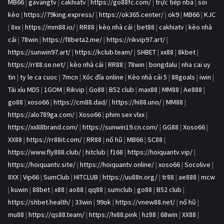
MB66
|
gavangtv
|
cakhiatv
|
https://go88fc.com/
|
trực tiếp nba
|
soi
kèo
|
https://79king.express/
|
https://ok365.center/
|
ok9
|
MB66
|
KJC
|
8xx
|
https://mm88.io/
|
RR88
|
kèo nhà cái
|
bet88
|
cakhiatv
|
kèo nhà
cái
|
78win
|
https://f8beta2.me/
|
https://rikvip97.art/
|
https://sunwin97.art/
|
https://kclub.team/
|
SHBET
|
xx88
|
8kbet
|
https://rr88.se.net/
|
kèo nhà cái
|
RR88
|
78win
|
bongdalu
|
nha cai uy
tin
|
ty le ca cuoc
|
7mcn
|
Xóc đĩa online
|
Kèo nhà cái 5
|
88goals
|
iwin
|
Tài xỉu MD5
|
1GOM
|
Rikvip
|
Go88
|
B52 club
|
max88
|
MM88
|
Ae888
|
go88
|
xoso66
|
https://cm88.dad/
|
https://hi88.uno/
|
MM88
|
https://alo789ga.com/
|
Xoso66
|
phim sex vlxx
|
https://xx88brand.com/
|
https://sunwin19.cn.com/
|
GG88
|
Xoso66
|
XX88
|
https://rr88it.com/
|
RR88
|
nổ hũ
|
MB66
|
SC88
|
https://www.fly888.club/
|
hitclub
|
f168
|
https://hoiquantv.vip/
|
https://hoiquantv.site/
|
https://hoiquantv.online/
|
xoso66
|
Socolive
|
8XX
|
Vip66
|
SumClub
|
HITCLUB
|
https://uu88n.org/
|
tr88
|
ae888
|
mcw
|
kuwin
|
88bet
|
x88
|
ao88
|
qq88
|
sumclub
|
go88
|
B52 club
|
https://shbet.health/
|
33win
|
99ok
|
https://vnew88.net/
|
nổ hũ
|
mu88
|
https://qs88.team/
|
https://hi88.pink
|
hz88
|
68win
|
XX88
|