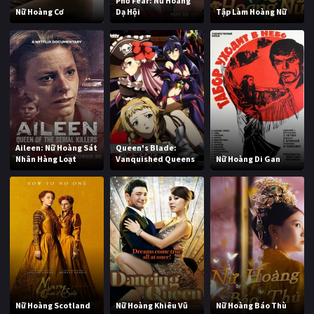
Phố Fear: Nữ Hoàng
Nữ Hoàng Cơ
Dạ Hội
Tập Làm Hoàng Nữ
Aileen: Nữ Hoàng Sát
Queen's Blade:
Nhân Hàng Loạt
Vanquished Queens
Nữ Hoàng Di Gan
Nữ Hoàng Scotland
Nữ Hoàng Khiêu Vũ
Nữ Hoàng Báo Thù