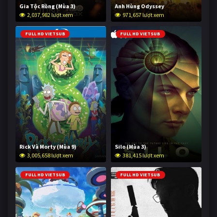
Gia Tộc Rồng (Mùa 3)
Anh Hùng Odyssey
2,037,982 lượt xem
971,657 lượt xem
FULL HD VIETSUB
FULL HD VIETSUB
Rick Và Morty (Mùa 9)
Silo (Mùa 3)
3,005,658 lượt xem
381,415 lượt xem
FULL HD VIETSUB
FULL HD VIETSUB