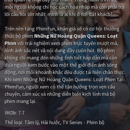
mỗi người không chỉ học cách hòa nhập mà còn phải trả
Giật gân
Gia đình
lời câu hỏi lớn nhất: mình là ai khi ở nơi đất khách?
Bí ẩn
Lịch sử
Trên nền tảng
PhimFun
, khán giả sẽ có cơ hội thưởng
Viễn Tây
Tiểu sử
thức bộ phim
Những Nữ Hoàng Quận Queens: Loạt
Phim
với trải nghiệm xem phim trực tuyến mượt mà,
GameShow
DramaTV
hình ảnh sắc nét và nội dung đầy cuốn hút. Bộ phim
không chỉ mang đến những tình tiết hấp dẫn mà còn
QUỐC GIA
đưa người xem bước vào một thế giới điện ảnh sống
động, nơi mỗi khoảnh khắc đều được tái hiện chân thực.
Âu - Mỹ
Trung Quốc - Hồng Kông
Khi xem Những Nữ Hoàng Quận Queens: Loạt Phim tại
Hàn Quốc
Nhật Bản
PhimFun, người xem có thể tận hưởng trọn vẹn câu
chuyện, cảm xúc và những diễn biến kịch tính mà bộ
Ấn Độ
Việt Nam
phim mang lại.
Tổng hợp
IMDb:
7.7
Thể loại:
Tâm lý
Hài hước
TV Series - Phim bộ
CẬP NHẬT