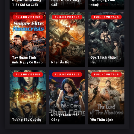
Tiết Khí Sư Cuối
Gió
Nhuệ
Cùng
FULL HD VIETSUB
FULL HD VIETSUB
FULL HD VIETSUB
Tay Ngắm Tinh
Độc Thích Nhập
Anh: Nguy Cơ Nano
Nhện Ăn Hồn
Hầu
FULL HD VIETSUB
FULL HD VIETSUB
FULL HD VIETSUB
Nữ Đặc Cảnh Phản
Tương Tây Quỷ Sự
Công
Yêu Thần Lệnh