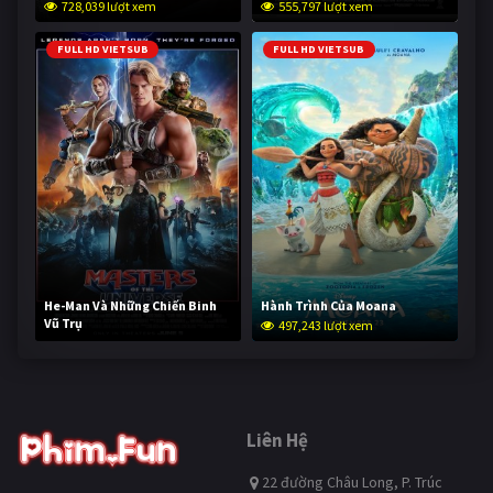
728,039 lượt xem
555,797 lượt xem
FULL HD VIETSUB
FULL HD VIETSUB
He-Man Và Những Chiến Binh
Hành Trình Của Moana
Vũ Trụ
497,243 lượt xem
246,451 lượt xem
Liên Hệ
22 đường Châu Long, P. Trúc