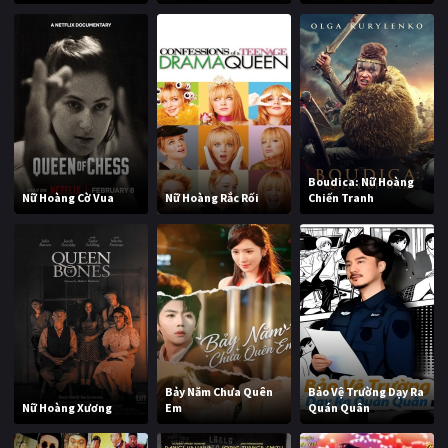
Boudica: Nữ Hoàng
Nữ Hoàng Cờ Vua
Nữ Hoàng Rắc Rối
Chiến Tranh
Bảy Năm Chưa Quên
Bảo Vệ Trường Dạy Ra
Nữ Hoàng Xương
Em
Quán Quân