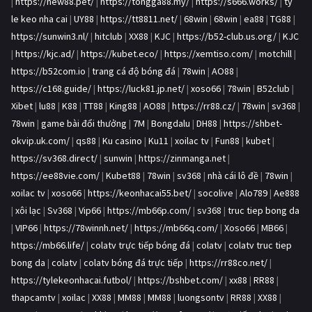
|
https://new88.pet/
|
https://tongga88.my/
|
https://s666.works/
|
ty
le keo nha cai
|
UY88
|
https://tt8811.net/
|
68win
|
68win
|
ea88
|
TG88
|
https://sunwin3.nl/
|
hitclub
|
XX88
|
KJC
|
https://b52-club.us.org/
|
KJC
|
https://kjc.ad/
|
https://kubet.eco/
|
https://xemtiso.com/
|
motchill
|
https://b52com.io
|
trang cá độ bóng đá
|
78win
|
AO88
|
https://c168.guide/
|
https://luck81.jp.net/
|
xoso66
|
78win
|
B52club
|
Xibet
|
lu88
|
K88
|
TT88
|
King88
|
AO88
|
https://rr88.cz/
|
78win
|
sv368
|
78win
|
game bài đổi thưởng
|
7M
|
Bongdalu
|
DH88
|
https://shbet-
okvip.uk.com/
|
qs88
|
Ku casino
|
Ku11
|
xoilac tv
|
Fun88
|
kubet
|
https://sv368.direct/
|
sunwin
|
https://zinmanga.net
|
https://ee88vie.com/
|
Kubet88
|
78win
|
sv368
|
nhà cái lô đề
|
78win
|
xoilac tv
|
xoso66
|
https://keonhacai55.bet/
|
socolive
|
Alo789
|
Ae888
|
xôi lạc
|
Sv368
|
Vip66
|
https://mb66p.com/
|
sv368
|
truc tiep bong da
|
VIP66
|
https://78winnh.net/
|
https://mb66q.com/
|
Xoso66
|
MB66
|
https://mb66.life/
|
colatv trực tiếp bóng đá
|
colatv
|
colatv truc tiep
bong da
|
colatv
|
colatv bóng đá trực tiếp
|
https://rr88co.net/
|
https://tylekeonhacai.futbol/
|
https://bshbet.com/
|
xx88
|
RR88
|
thapcamtv
|
xoilac
|
XX88
|
MM88
|
MM88
|
luongsontv
|
RR88
|
XX88
|