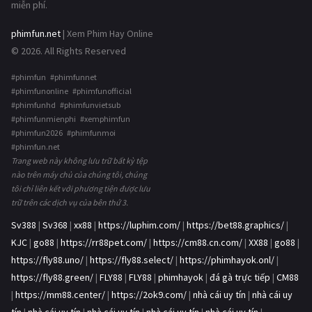
miễn phí.
phimfun.net
| Xem Phim Hay Online
© 2026. All Rights Reserved
#phimfun #phimfunnet
#phimfunonline #phimfunofficial
#phimfunhd #phimfunvietsub
#phimfunmienphi #xemphimfun
#phimfun2026 #phimfunmoi
#phimfun.net
Trang web này không lưu trữ bất kỳ tệp
nào trên máy chủ của chúng tôi, chúng
tôi chỉ liên kết với phương tiện được lưu
trữ trên các dịch vụ của bên thứ 3.
Sv388
|
Sv368
|
xx88
|
https://luphim.com/
|
https://bet88.graphics/
|
KJC
|
go88
|
https://rr88pet.com/
|
https://cm88.cn.com/
|
XX88
|
go88
|
https://fly88.uno/
|
https://fly88.select/
|
https://phimhayok.onl/
|
https://fly88.green/
|
FLY88
|
FLY88
|
phimhayok
|
đá gà trực tiếp
|
CM88
|
https://mm88.center/
|
https://2ok9.com/
|
nhà cái uy tín
|
nhà cái uy