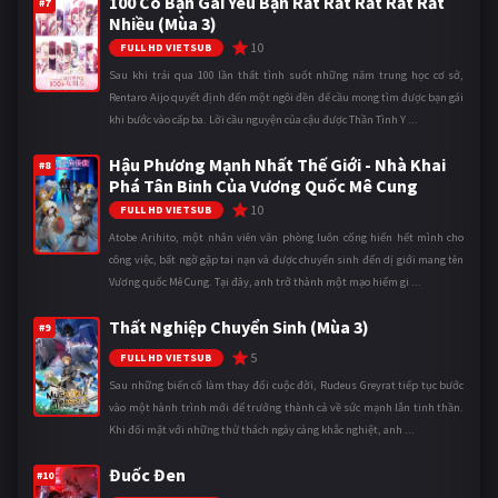
100 Cô Bạn Gái Yêu Bạn Rất Rất Rất Rất Rất
#7
Nhiều (Mùa 3)
10
FULL HD VIETSUB
Sau khi trải qua 100 lần thất tình suốt những năm trung học cơ sở,
Rentaro Aijo quyết định đến một ngôi đền để cầu mong tìm được bạn gái
khi bước vào cấp ba. Lời cầu nguyện của cậu được Thần Tình Y ...
Hậu Phương Mạnh Nhất Thế Giới - Nhà Khai
#8
Phá Tân Binh Của Vương Quốc Mê Cung
10
FULL HD VIETSUB
Atobe Arihito, một nhân viên văn phòng luôn cống hiến hết mình cho
công việc, bất ngờ gặp tai nạn và được chuyển sinh đến dị giới mang tên
Vương quốc Mê Cung. Tại đây, anh trở thành một mạo hiểm gi ...
Thất Nghiệp Chuyển Sinh (Mùa 3)
#9
5
FULL HD VIETSUB
Sau những biến cố làm thay đổi cuộc đời, Rudeus Greyrat tiếp tục bước
vào một hành trình mới để trưởng thành cả về sức mạnh lẫn tinh thần.
Khi đối mặt với những thử thách ngày càng khắc nghiệt, anh ...
Đuốc Đen
#10