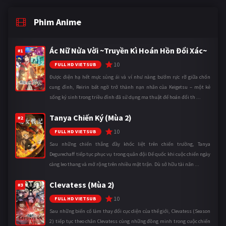
Phim Anime
Ác Nữ Nửa Vời ~Truyền Kì Hoán Hồn Đổi Xác~
#1
10
FULL HD VIETSUB
Được điện hạ hết mực sủng ái và ví như nàng bướm rực rỡ giữa chốn
cung đình, Reirin bất ngờ trở thành nạn nhân của Keigetsu – một kẻ
sống ký sinh trong triều đình đã sử dụng ma thuật để hoán đổi th ...
Tanya Chiến Ký (Mùa 2)
#2
10
FULL HD VIETSUB
Sau những chiến thắng đầy khốc liệt trên chiến trường, Tanya
Degurechaff tiếp tục phục vụ trong quân đội Đế quốc khi cuộc chiến ngày
càng leo thang và mở rộng trên nhiều mặt trận. Dù sở hữu tài năn ...
Clevatess (Mùa 2)
#3
10
FULL HD VIETSUB
Sau những biến cố làm thay đổi cục diện của thế giới, Clevatess (Season
2) tiếp tục theo chân Clevatess cùng những đồng minh trong cuộc chiến