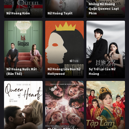
Những Nữ Hoàng
Quận Queens: Loạt
Nữ Hoàng Kiếm
Nữ Hoàng Tuyết
Phim
Nữ Hoàng Nước Mắt
Nữ Hoàng Lừa Đảo Xứ
Sự Trở Lại Của Nữ
(Bản Thổ)
Hollywood
Hoàng