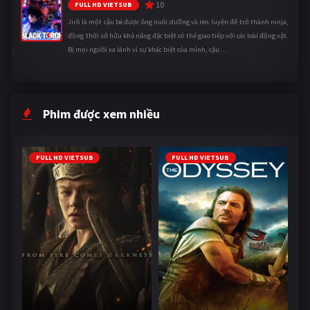
10
FULL HD VIETSUB
Jirô là một cậu bé được ông nuôi dưỡng và rèn luyện để trở thành ninja,
đồng thời sở hữu khả năng đặc biệt có thể giao tiếp với các loài động vật.
Bị mọi người xa lánh vì sự khác biệt của mình, cậu ...
Phim được xem nhiều
FULL HD VIETSUB
FULL HD VIETSUB