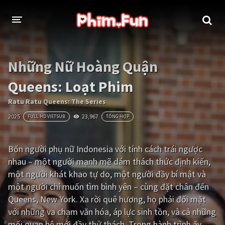
THỂ LOẠI
Những Nữ Hoàng Quận
Thần thoại - Cổ trang
Hành động
Queens: Loạt Phim
Tâm lý
Chiến tranh
Ratu Ratu Queens: The Series
2025
23,967
FULL HD VIETSUB
TỔNG HỢP
Võ thuật - Kiếm hiệp
Nhạc kịch
Kinh dị
Tội phạm - Hình sự
Bốn người phụ nữ Indonesia với tính cách trái ngược
nhau – một người mạnh mẽ dám thách thức định kiến,
Phiêu lưu
Hài hước
một người khát khao tự do, một người đầy bí mật và
Viễn tưởng
Khoa học - Tài liệu
một người chỉ muốn tìm bình yên – cùng đặt chân đến
Queens, New York. Xa rời quê hương, họ phải đối mặt
Hoạt hình
Thể thao
với những va chạm văn hóa, áp lực sinh tồn, và cả những
Tình cảm - Lãng mạn
Kỳ ảo
mối quan hệ mới đầy thử thách. Trong hành trình ấy,