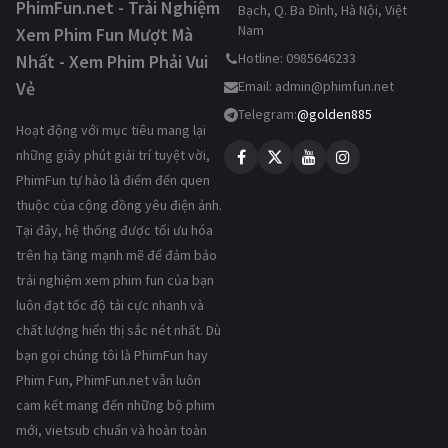
PhimFun.net - Trải Nghiệm
Bạch, Q. Ba Đình, Hà Nội, Việt
Nam
Xem Phim Fun Mượt Mà
Hotline: 0985646233
Nhất - Xem Phim Phải Vui
Vẻ
Email:
admin@phimfun.net
Telegram:
@golden885
Hoạt động với mục tiêu mang lại
những giây phút giải trí tuyệt vời,
PhimFun tự hào là điểm đến quen
thuộc của cộng đồng yêu điện ảnh.
Tại đây, hệ thống được tối ưu hóa
trên hạ tầng mạnh mẽ để đảm bảo
trải nghiệm xem phim fun của bạn
luôn đạt tốc độ tải cực nhanh và
chất lượng hiển thị sắc nét nhất. Dù
bạn gọi chúng tôi là PhimFun hay
Phim Fun, PhimFun.net vẫn luôn
cam kết mang đến những bộ phim
mới, vietsub chuẩn và hoàn toàn