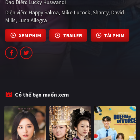
Đạo Diễn:
Lucky Kuswandi
PHIM MỚI
Diễn viên:
Happy Salma
Mike Lucock
Shanty
David
PHIM BỘ
Mills
Luna Allegra
PHIM LẺ
XEM PHIM
TRAILER
TẢI PHIM
PHIM CHIẾU RẠP
TUYỂN TẬP PHIM
BLOG
Có thể bạn muốn xem