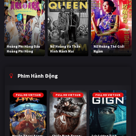
Hoàng Phi Hồng Đấu
Nữ Hoàng Và Thân
Nữ Hoàng Thế Giới
Hoàng Phi Hồng
Hình Mảnh Mai
Ngầm
Phim Hành Động
FULL HD VIETSUB
FULL HD VIETSUB
FULL HD VIETSUB
Huyền Thoại Aang:
Chiến Binh Trong
Lực Lượng Tinh