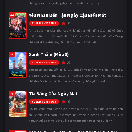
chống lại các thế lực đang đẩy nhân loại đến bờ vực diệ ...
Yêu Nhau Đến Tận Ngày Cậu Biến Mất
#4
10
FULL HD VIETSUB
Ẩn sau bức màn của một học viện bí mật là nơi những cô gái mồ côi được
nuôi dưỡng và huấn luyện để trở thành những cỗ máy chiến đấu. Trong
thế giới khắc nghiệt ấy, cái chết được xem là điều hiển nh ...
Xanh Thẳm (Mùa 3)
#5
10
FULL HD VIETSUB
Sau hàng loạt chuyến phiêu lưu điên rồ và những kỷ niệm khó quên,
Grand Blue Dreaming (Season 3) tiếp tục theo chân Iori Kitahara cùng các
thành viên câu lạc bộ lặn trong những ngày tháng đại học đ ...
Tia Sáng Của Ngày Mai
#6
10
FULL HD VIETSUB
Lấy bối cảnh một Kyoto giả tưởng của thế kỷ 20, bộ phim kể về hai anh
em Seiroku và Kihachi Sakamoto, những người ôm ấp khát vọng đưa Kỷ
nguyên Điện đến với đất nước thông qua cuốn Danh mục Điện th ...