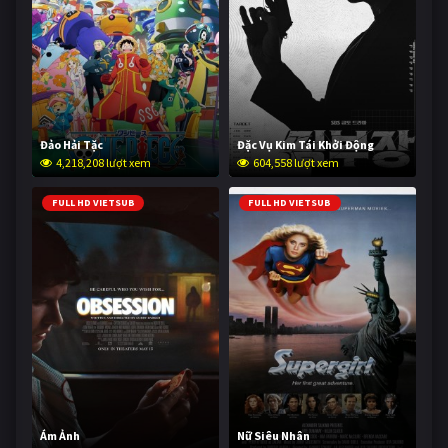
Đảo Hải Tặc
Đặc Vụ Kim Tái Khởi Động
4,218,208 lượt xem
604,558 lượt xem
FULL HD VIETSUB
FULL HD VIETSUB
Ám Ảnh
Nữ Siêu Nhân