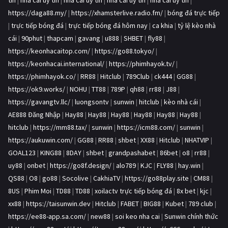
tín
|
nhà cái uy tín
|
nhà cái uy tín
|
nhà cái uy tín
|
nhà cái uy tín
|
https://daga88.my/
|
https://xhamsterlive.radio.fm/
|
bóng đá trực tiếp
|
trực tiếp bóng đá
|
trực tiếp bóng đá hôm nay
|
ca khia
|
tỷ lệ kèo nhà
cái
|
90phut
|
thapcam
|
gavang
|
u888
|
SHBET
|
fly88
|
https://keonhacaitop.com/
|
https://go88.tokyo/
|
https://keonhacai.international/
|
https://phimhayok.tv/
|
https://phimhayok.co/
|
RR88
|
Hitclub
|
789Club
|
ck444
|
GG88
|
https://ok9.works/
|
NOHU
|
TT88
|
789P
|
qh88
|
rr88
|
J88
|
https://gavangtv.llc/
|
luongsontv
|
sunwin
|
hitclub
|
kèo nhà cái
|
AE888 Đăng Nhập
|
Hay88
|
Hay88
|
Hay88
|
Hay88
|
Hay88
|
Hay88
|
hitclub
|
https://mm88.tax/
|
sunwin
|
https://icm88.com/
|
sunwin
|
https://aukuwin.com/
|
GG88
|
RR88
|
shbet
|
XX88
|
Hitclub
|
NHATVIP
|
GOAL123
|
KING88
|
8DAY
|
shbet
|
grandpashabet
|
86bet
|
o8
|
rr88
|
uy88
|
onbet
|
https://go8f.design/
|
alo789
|
KJC
|
FLY88
|
hay.win
|
QS88
|
O8
|
go88
|
Socolive
|
CakhiaTV
|
https://go88play.site
|
CM88
|
8US
|
Phim Moi
|
TD88
|
TD88
|
xoilactv trực tiếp bóng đá
|
8x bet
|
kjc
|
xx88
|
https://taisunwin.dev
|
Hitclub
|
FABET
|
BIG88
|
Kubet
|
789 club
|
https://ee88-app.sa.com/
|
new88
|
soi keo nha cai
|
Sunwin chính thức