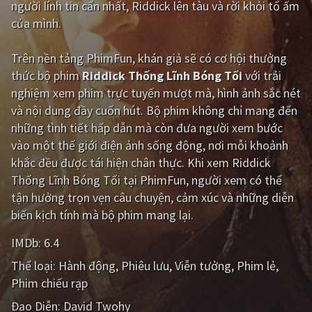
người lính tin cẩn nhất, Riddick lên tàu và rời khỏi tổ ấm
của mình.
Giật gân
Gia đình
Bí ẩn
Lịch sử
Trên nền tảng
PhimFun
, khán giả sẽ có cơ hội thưởng
thức bộ phim
Riddick Thống Lĩnh Bóng Tối
với trải
Viễn Tây
Tiểu sử
nghiệm xem phim trực tuyến mượt mà, hình ảnh sắc nét
GameShow
DramaTV
và nội dung đầy cuốn hút. Bộ phim không chỉ mang đến
những tình tiết hấp dẫn mà còn đưa người xem bước
QUỐC GIA
vào một thế giới điện ảnh sống động, nơi mỗi khoảnh
khắc đều được tái hiện chân thực. Khi xem Riddick
Âu - Mỹ
Trung Quốc - Hồng Kông
Thống Lĩnh Bóng Tối tại PhimFun, người xem có thể
tận hưởng trọn vẹn câu chuyện, cảm xúc và những diễn
Hàn Quốc
Nhật Bản
biến kịch tính mà bộ phim mang lại.
Ấn Độ
Việt Nam
IMDb:
6.4
Tổng hợp
Thể loại:
Hành động
Phiêu lưu
Viễn tưởng
Phim lẻ
Phim chiếu rạp
CẬP NHẬT
Đạo Diễn:
David Twohy