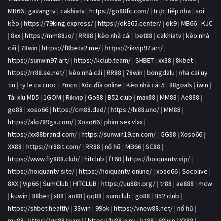
MB66
|
gavangtv
|
cakhiatv
|
https://go88fc.com/
|
trực tiếp nba
|
soi
kèo
|
https://79king.express/
|
https://ok365.center/
|
ok9
|
MB66
|
KJC
|
8xx
|
https://mm88.io/
|
RR88
|
kèo nhà cái
|
bet88
|
cakhiatv
|
kèo nhà
cái
|
78win
|
https://f8beta2.me/
|
https://rikvip97.art/
|
https://sunwin97.art/
|
https://kclub.team/
|
SHBET
|
xx88
|
8kbet
|
https://rr88.se.net/
|
kèo nhà cái
|
RR88
|
78win
|
bongdalu
|
nha cai uy
tin
|
ty le ca cuoc
|
7mcn
|
Xóc đĩa online
|
Kèo nhà cái 5
|
88goals
|
iwin
|
Tài xỉu MD5
|
1GOM
|
Rikvip
|
Go88
|
B52 club
|
max88
|
MM88
|
Ae888
|
go88
|
xoso66
|
https://cm88.dad/
|
https://hi88.uno/
|
MM88
|
https://alo789ga.com/
|
Xoso66
|
phim sex vlxx
|
https://xx88brand.com/
|
https://sunwin19.cn.com/
|
GG88
|
Xoso66
|
XX88
|
https://rr88it.com/
|
RR88
|
nổ hũ
|
MB66
|
SC88
|
https://www.fly888.club/
|
hitclub
|
f168
|
https://hoiquantv.vip/
|
https://hoiquantv.site/
|
https://hoiquantv.online/
|
xoso66
|
Socolive
|
8XX
|
Vip66
|
SumClub
|
HITCLUB
|
https://uu88n.org/
|
tr88
|
ae888
|
mcw
|
kuwin
|
88bet
|
x88
|
ao88
|
qq88
|
sumclub
|
go88
|
B52 club
|
https://shbet.health/
|
33win
|
99ok
|
https://vnew88.net/
|
nổ hũ
|
mu88
|
https://qs88.team/
|
https://hi88.pink
|
hz88
|
68win
|
XX88
|