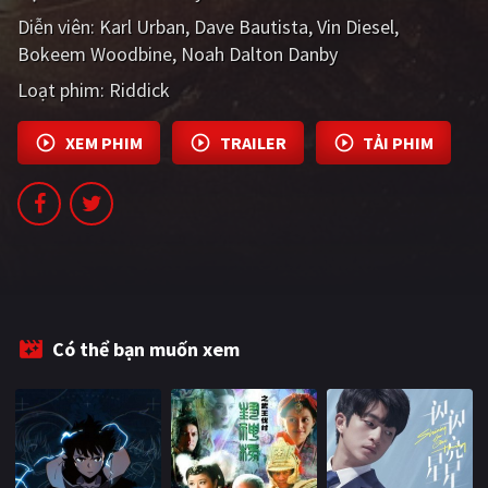
PHIM MỚI
Diễn viên:
Karl Urban
Dave Bautista
Vin Diesel
Bokeem Woodbine
Noah Dalton Danby
PHIM BỘ
Loạt phim:
Riddick
PHIM LẺ
XEM PHIM
TRAILER
TẢI PHIM
PHIM CHIẾU RẠP
TUYỂN TẬP PHIM
BLOG
Có thể bạn muốn xem