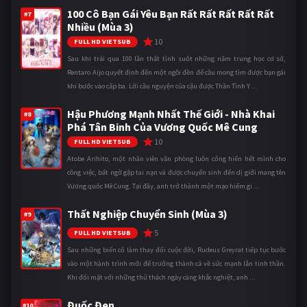
100 Cô Bạn Gái Yêu Bạn Rất Rất Rất Rất Rất
#7
Nhiều (Mùa 3)
10
FULL HD VIETSUB
Sau khi trải qua 100 lần thất tình suốt những năm trung học cơ sở,
Rentaro Aijo quyết định đến một ngôi đền để cầu mong tìm được bạn gái
khi bước vào cấp ba. Lời cầu nguyện của cậu được Thần Tình Y ...
Hậu Phương Mạnh Nhất Thế Giới - Nhà Khai
#8
Phá Tân Binh Của Vương Quốc Mê Cung
10
FULL HD VIETSUB
Atobe Arihito, một nhân viên văn phòng luôn cống hiến hết mình cho
công việc, bất ngờ gặp tai nạn và được chuyển sinh đến dị giới mang tên
Vương quốc Mê Cung. Tại đây, anh trở thành một mạo hiểm gi ...
Thất Nghiệp Chuyển Sinh (Mùa 3)
#9
5
FULL HD VIETSUB
Sau những biến cố làm thay đổi cuộc đời, Rudeus Greyrat tiếp tục bước
vào một hành trình mới để trưởng thành cả về sức mạnh lẫn tinh thần.
Khi đối mặt với những thử thách ngày càng khắc nghiệt, anh ...
Đuốc Đen
#10