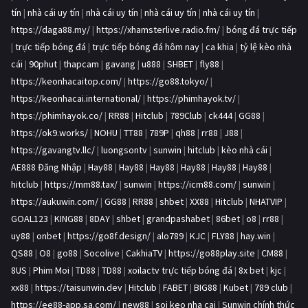
tín
|
nhà cái uy tín
|
nhà cái uy tín
|
nhà cái uy tín
|
nhà cái uy tín
|
https://daga88.my/
|
https://xhamsterlive.radio.fm/
|
bóng đá trực tiếp
|
trực tiếp bóng đá
|
trực tiếp bóng đá hôm nay
|
ca khia
|
tỷ lệ kèo nhà
cái
|
90phut
|
thapcam
|
gavang
|
u888
|
SHBET
|
fly88
|
https://keonhacaitop.com/
|
https://go88.tokyo/
|
https://keonhacai.international/
|
https://phimhayok.tv/
|
https://phimhayok.co/
|
RR88
|
Hitclub
|
789Club
|
ck444
|
GG88
|
https://ok9.works/
|
NOHU
|
TT88
|
789P
|
qh88
|
rr88
|
J88
|
https://gavangtv.llc/
|
luongsontv
|
sunwin
|
hitclub
|
kèo nhà cái
|
AE888 Đăng Nhập
|
Hay88
|
Hay88
|
Hay88
|
Hay88
|
Hay88
|
Hay88
|
hitclub
|
https://mm88.tax/
|
sunwin
|
https://icm88.com/
|
sunwin
|
https://aukuwin.com/
|
GG88
|
RR88
|
shbet
|
XX88
|
Hitclub
|
NHATVIP
|
GOAL123
|
KING88
|
8DAY
|
shbet
|
grandpashabet
|
86bet
|
o8
|
rr88
|
uy88
|
onbet
|
https://go8f.design/
|
alo789
|
KJC
|
FLY88
|
hay.win
|
QS88
|
O8
|
go88
|
Socolive
|
CakhiaTV
|
https://go88play.site
|
CM88
|
8US
|
Phim Moi
|
TD88
|
TD88
|
xoilactv trực tiếp bóng đá
|
8x bet
|
kjc
|
xx88
|
https://taisunwin.dev
|
Hitclub
|
FABET
|
BIG88
|
Kubet
|
789 club
|
https://ee88-app.sa.com/
|
new88
|
soi keo nha cai
|
Sunwin chính thức