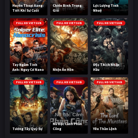
Huyền Thoại Aang:
Chiến Binh Trong
Lực Lượng Tinh
Tiết Khí Sư Cuối
Gió
Nhuệ
Cùng
FULL HD VIETSUB
FULL HD VIETSUB
FULL HD VIETSUB
Tay Ngắm Tinh
Độc Thích Nhập
Anh: Nguy Cơ Nano
Nhện Ăn Hồn
Hầu
FULL HD VIETSUB
FULL HD VIETSUB
FULL HD VIETSUB
Nữ Đặc Cảnh Phản
Tương Tây Quỷ Sự
Công
Yêu Thần Lệnh