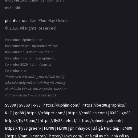
mới, vietsub chuẩn và hoàn toàn
miễn phí.
phimfun.net
| Xem Phim Hay Online
© 2026. All Rights Reserved
#phimfun #phimfunnet
#phimfunonline #phimfunofficial
#phimfunhd #phimfunvietsub
#phimfunmienphi #xemphimfun
#phimfun2026 #phimfunmoi
#phimfun.net
Trang web này không lưu trữ bất kỳ tệp
nào trên máy chủ của chúng tôi, chúng
tôi chỉ liên kết với phương tiện được lưu
trữ trên các dịch vụ của bên thứ 3.
Sv388
|
Sv368
|
xx88
|
https://luphim.com/
|
https://bet88.graphics/
|
KJC
|
go88
|
https://rr88pet.com/
|
https://cm88.cn.com/
|
XX88
|
go88
|
https://fly88.uno/
|
https://fly88.select/
|
https://phimhayok.onl/
|
https://fly88.green/
|
FLY88
|
FLY88
|
phimhayok
|
đá gà trực tiếp
|
CM88
|
https://mm88.center/
|
https://2ok9.com/
|
nhà cái uy tín
|
nhà cái uy