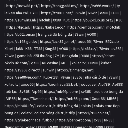
|
https://new88.pet/
|
https://tongga88.my/
|
https://s666.works/
|
ty
le keo nha cai
|
UY88
|
https://tt8811.net/
|
68win
|
68win
|
ea88
|
TG88
|
https://sunwin3.nl/
|
hitclub
|
XX88
|
KJC
|
https://b52-club.us.org/
|
KJC
|
https://kjc.ad/
|
https://kubet.eco/
|
https://xemtiso.com/
|
motchill
|
https://b52com.io
|
trang cá độ bóng đá
|
78win
|
AO88
|
https://c168.guide/
|
https://luck81.jp.net/
|
xoso66
|
78win
|
B52club
|
Xibet
|
lu88
|
K88
|
TT88
|
King88
|
AO88
|
https://rr88.cz/
|
78win
|
sv368
|
78win
|
game bài đổi thưởng
|
7M
|
Bongdalu
|
DH88
|
https://shbet-
okvip.uk.com/
|
qs88
|
Ku casino
|
Ku11
|
xoilac tv
|
Fun88
|
kubet
|
https://sv368.direct/
|
sunwin
|
https://zinmanga.net
|
https://ee88vie.com/
|
Kubet88
|
78win
|
sv368
|
nhà cái lô đề
|
78win
|
xoilac tv
|
xoso66
|
https://keonhacai55.bet/
|
socolive
|
Alo789
|
Ae888
|
xôi lạc
|
Sv368
|
Vip66
|
https://mb66p.com/
|
sv368
|
truc tiep bong da
|
VIP66
|
https://78winnh.net/
|
https://mb66q.com/
|
Xoso66
|
MB66
|
https://mb66.life/
|
colatv trực tiếp bóng đá
|
colatv
|
colatv truc tiep
bong da
|
colatv
|
colatv bóng đá trực tiếp
|
https://rr88co.net/
|
https://tylekeonhacai.futbol/
|
https://bshbet.com/
|
xx88
|
RR88
|
thapcamtv
|
xoilac
|
XX88
|
MM88
|
MM88
|
luongsontv
|
RR88
|
XX88
|