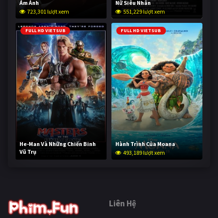
Ám Ảnh
Nữ Siêu Nhân
723,301 lượt xem
551,229 lượt xem
FULL HD VIETSUB
FULL HD VIETSUB
He-Man Và Những Chiến Binh
Hành Trình Của Moana
Vũ Trụ
493,189 lượt xem
242,116 lượt xem
Liên Hệ