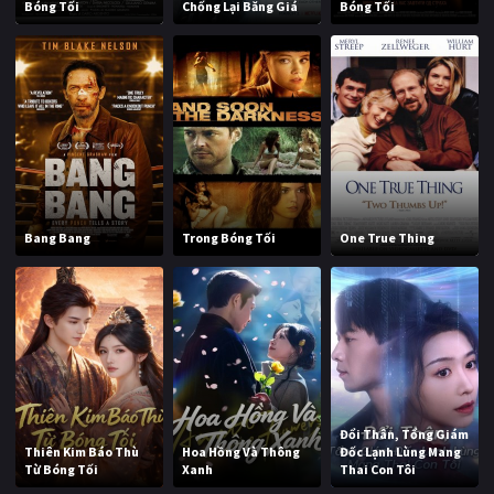
Bóng Tối
Chống Lại Băng Giá
Bóng Tối
Bang Bang
Trong Bóng Tối
One True Thing
Đổi Thân, Tổng Giám
Thiên Kim Báo Thù
Hoa Hồng Và Thông
Đốc Lạnh Lùng Mang
Từ Bóng Tối
Xanh
Thai Con Tôi