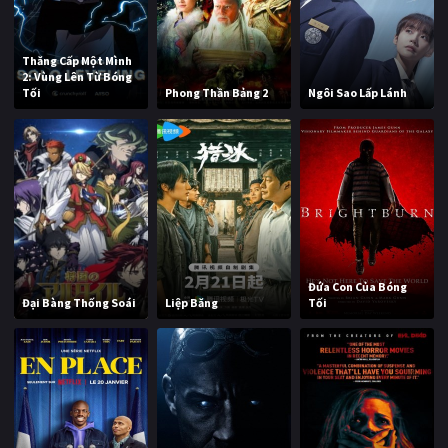
Thăng Cấp Một Mình
2: Vùng Lên Từ Bóng
Tối
Phong Thần Bảng 2
Ngôi Sao Lấp Lánh
Đứa Con Của Bóng
Đại Bàng Thống Soái
Liệp Băng
Tối