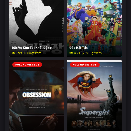
Đặc Vụ Kim Tái Khởi Động
Đảo Hải Tặc
599,963 lượt xem
4,211,289 lượt xem
FULL HD VIETSUB
FULL HD VIETSUB