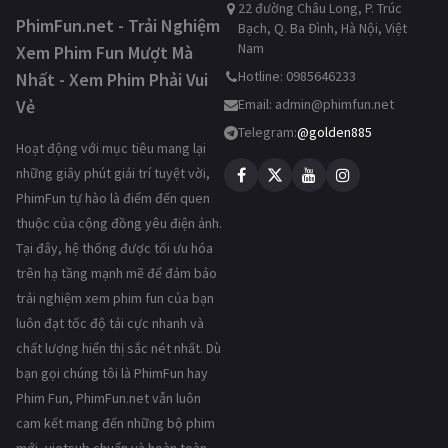
22 đường Châu Long, P. Trúc
PhimFun.net - Trải Nghiệm
Bạch, Q. Ba Đình, Hà Nội, Việt
Nam
Xem Phim Fun Mượt Mà
Hotline: 0985646233
Nhất - Xem Phim Phải Vui
Vẻ
Email:
admin@phimfun.net
Telegram:
@golden885
Hoạt động với mục tiêu mang lại
những giây phút giải trí tuyệt vời,
PhimFun tự hào là điểm đến quen
thuộc của cộng đồng yêu điện ảnh.
Tại đây, hệ thống được tối ưu hóa
trên hạ tầng mạnh mẽ để đảm bảo
trải nghiệm xem phim fun của bạn
luôn đạt tốc độ tải cực nhanh và
chất lượng hiển thị sắc nét nhất. Dù
bạn gọi chúng tôi là PhimFun hay
Phim Fun, PhimFun.net vẫn luôn
cam kết mang đến những bộ phim