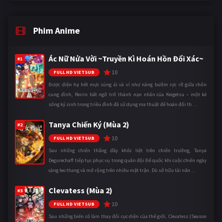
Phim Anime
Ác Nữ Nửa Vời ~Truyền Kì Hoán Hồn Đổi Xác~
#1
10
FULL HD VIETSUB
Được điện hạ hết mực sủng ái và ví như nàng bướm rực rỡ giữa chốn
cung đình, Reirin bất ngờ trở thành nạn nhân của Keigetsu – một kẻ
sống ký sinh trong triều đình đã sử dụng ma thuật để hoán đổi th ...
Tanya Chiến Ký (Mùa 2)
#2
10
FULL HD VIETSUB
Sau những chiến thắng đầy khốc liệt trên chiến trường, Tanya
Degurechaff tiếp tục phục vụ trong quân đội Đế quốc khi cuộc chiến ngày
càng leo thang và mở rộng trên nhiều mặt trận. Dù sở hữu tài năn ...
Clevatess (Mùa 2)
#3
10
FULL HD VIETSUB
Sau những biến cố làm thay đổi cục diện của thế giới, Clevatess (Season