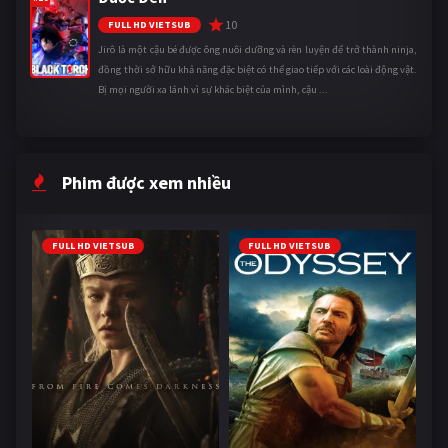
10
FULL HD VIETSUB
Jirô là một cậu bé được ông nuôi dưỡng và rèn luyện để trở thành ninja,
đồng thời sở hữu khả năng đặc biệt có thể giao tiếp với các loài động vật.
Bị mọi người xa lánh vì sự khác biệt của mình, cậu ...
Phim được xem nhiều
FULL HD VIETSUB
FULL HD VIETSUB