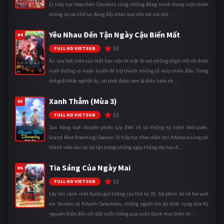
2) tiếp tục theo chân Clevatess cùng những đồng minh trong cuộc chiến
chống lại các thế lực đang đẩy nhân loại đến bờ vực diệ ...
Yêu Nhau Đến Tận Ngày Cậu Biến Mất
#4
10
FULL HD VIETSUB
Ẩn sau bức màn của một học viện bí mật là nơi những cô gái mồ côi được
nuôi dưỡng và huấn luyện để trở thành những cỗ máy chiến đấu. Trong
thế giới khắc nghiệt ấy, cái chết được xem là điều hiển nh ...
Xanh Thẳm (Mùa 3)
#5
10
FULL HD VIETSUB
Sau hàng loạt chuyến phiêu lưu điên rồ và những kỷ niệm khó quên,
Grand Blue Dreaming (Season 3) tiếp tục theo chân Iori Kitahara cùng các
thành viên câu lạc bộ lặn trong những ngày tháng đại học đ ...
Tia Sáng Của Ngày Mai
#6
10
FULL HD VIETSUB
Lấy bối cảnh một Kyoto giả tưởng của thế kỷ 20, bộ phim kể về hai anh
em Seiroku và Kihachi Sakamoto, những người ôm ấp khát vọng đưa Kỷ
nguyên Điện đến với đất nước thông qua cuốn Danh mục Điện th ...