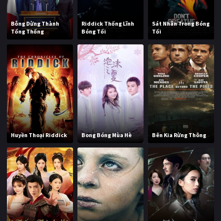
Bỗng Dừng Thành
Riddick Thống Lĩnh
Sát Nhân Trong Bóng
Tổng Thống
Bóng Tối
Tối
Huyền Thoại Riddick
Bong Bóng Mùa Hè
Bên Kia Rừng Thông