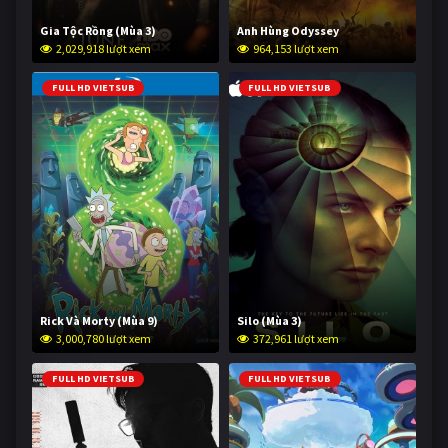
Gia Tộc Rồng (Mùa 3)
Anh Hùng Odyssey
2,029,918 lượt xem
964,153 lượt xem
FULL HD VIETSUB
FULL HD VIETSUB
Rick Và Morty (Mùa 9)
Silo (Mùa 3)
3,000,780 lượt xem
372,961 lượt xem
FULL HD VIETSUB
FULL HD VIETSUB