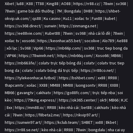
Xibet
|
lu88
|
K88
|
TT88
|
King88
|
AO88
|
https://rr88.cz/
|
78win
|
sv368
|
78win
|
game bài đổi thưởng
|
7M
|
Bongdalu
|
DH88
|
https://shbet-
okvip.uk.com/
|
qs88
|
Ku casino
|
Ku11
|
xoilac tv
|
Fun88
|
kubet
|
https://sv368.direct/
|
sunwin
|
https://zinmanga.net
|
https://ee88vie.com/
|
Kubet88
|
78win
|
sv368
|
nhà cái lô đề
|
78win
|
xoilac tv
|
xoso66
|
https://keonhacai55.bet/
|
socolive
|
Alo789
|
Ae888
|
xôi lạc
|
Sv368
|
Vip66
|
https://mb66p.com/
|
sv368
|
truc tiep bong da
|
VIP66
|
https://78winnh.net/
|
https://mb66q.com/
|
Xoso66
|
MB66
|
https://mb66.life/
|
colatv trực tiếp bóng đá
|
colatv
|
colatv truc tiep
bong da
|
colatv
|
colatv bóng đá trực tiếp
|
https://rr88co.net/
|
https://tylekeonhacai.futbol/
|
https://bshbet.com/
|
xx88
|
RR88
|
thapcamtv
|
xoilac
|
XX88
|
MM88
|
MM88
|
luongsontv
|
RR88
|
XX88
|
MB66
|
gavangtv
|
cakhiatv
|
https://go88fc.com/
|
trực tiếp nba
|
soi
kèo
|
https://79king.express/
|
https://ok365.center/
|
ok9
|
MB66
|
KJC
|
8xx
|
https://mm88.io/
|
RR88
|
kèo nhà cái
|
bet88
|
cakhiatv
|
kèo nhà
cái
|
78win
|
https://f8beta2.me/
|
https://rikvip97.art/
|
https://sunwin97.art/
|
https://kclub.team/
|
SHBET
|
xx88
|
8kbet
|
https://rr88.se.net/
|
kèo nhà cái
|
RR88
|
78win
|
bongdalu
|
nha cai uy