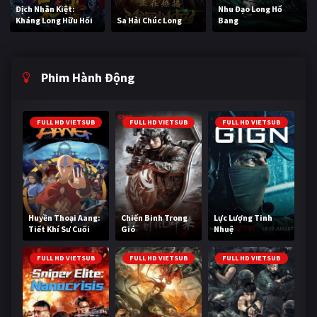
Địch Nhân Kiệt:
Nhu Đạo Long Hổ
Kháng Long Hữu Hối
Sa Hải Chúc Long
Bang
Phim Hành Động
FULL HD VIETSUB
FULL HD VIETSUB
FULL HD VIETSUB
Huyền Thoại Aang:
Chiến Binh Trong
Lực Lượng Tinh
Tiết Khí Sư Cuối
Gió
Nhuệ
Cùng
FULL HD VIETSUB
FULL HD VIETSUB
FULL HD VIETSUB