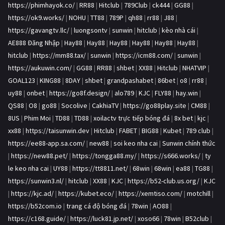
https://phimhayok.co/
|
RR88
|
Hitclub
|
789Club
|
ck444
|
GG88
|
https://ok9.works/
|
NOHU
|
TT88
|
789P
|
qh88
|
rr88
|
J88
|
https://gavangtv.llc/
|
luongsontv
|
sunwin
|
hitclub
|
kèo nhà cái
|
AE888 Đăng Nhập
|
Hay88
|
Hay88
|
Hay88
|
Hay88
|
Hay88
|
Hay88
|
hitclub
|
https://mm88.tax/
|
sunwin
|
https://icm88.com/
|
sunwin
|
https://aukuwin.com/
|
GG88
|
RR88
|
shbet
|
XX88
|
Hitclub
|
NHATVIP
|
GOAL123
|
KING88
|
8DAY
|
shbet
|
grandpashabet
|
86bet
|
o8
|
rr88
|
uy88
|
onbet
|
https://go8f.design/
|
alo789
|
KJC
|
FLY88
|
hay.win
|
QS88
|
O8
|
go88
|
Socolive
|
CakhiaTV
|
https://go88play.site
|
CM88
|
8US
|
Phim Moi
|
TD88
|
TD88
|
xoilactv trực tiếp bóng đá
|
8x bet
|
kjc
|
xx88
|
https://taisunwin.dev
|
Hitclub
|
FABET
|
BIG88
|
Kubet
|
789 club
|
https://ee88-app.sa.com/
|
new88
|
soi keo nha cai
|
Sunwin chính thức
|
https://new88.pet/
|
https://tongga88.my/
|
https://s666.works/
|
ty
le keo nha cai
|
UY88
|
https://tt8811.net/
|
68win
|
68win
|
ea88
|
TG88
|
https://sunwin3.nl/
|
hitclub
|
XX88
|
KJC
|
https://b52-club.us.org/
|
KJC
|
https://kjc.ad/
|
https://kubet.eco/
|
https://xemtiso.com/
|
motchill
|
https://b52com.io
|
trang cá độ bóng đá
|
78win
|
AO88
|
https://c168.guide/
|
https://luck81.jp.net/
|
xoso66
|
78win
|
B52club
|