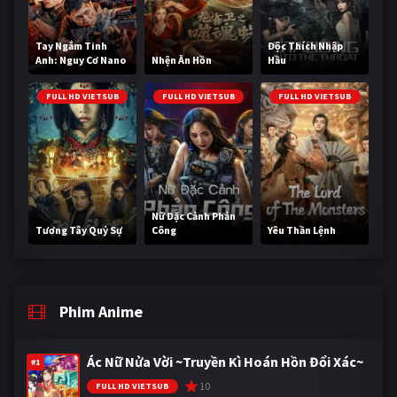
Tay Ngắm Tinh
Độc Thích Nhập
Anh: Nguy Cơ Nano
Nhện Ăn Hồn
Hầu
FULL HD VIETSUB
FULL HD VIETSUB
FULL HD VIETSUB
Nữ Đặc Cảnh Phản
Tương Tây Quỷ Sự
Công
Yêu Thần Lệnh
Phim Anime
Ác Nữ Nửa Vời ~Truyền Kì Hoán Hồn Đổi Xác~
#1
10
FULL HD VIETSUB