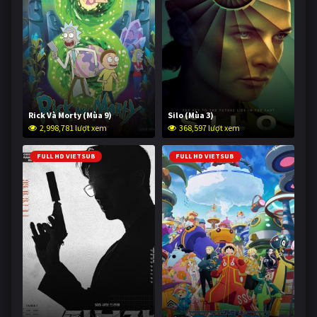
Rick Và Morty (Mùa 9)
Silo (Mùa 3)
2,998,781 lượt xem
368,597 lượt xem
FULL HD VIETSUB
FULL HD VIETSUB