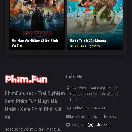
He-Man Và Những Chiến Binh
Hành Trình Của Moana
Vũ Trụ
491,443 lượt xem
240,367 lượt xem
Liên Hệ
22 đường Châu Long, P. Trúc
PhimFun.net - Trải Nghiệm
Bạch, Q. Ba Đình, Hà Nội, Việt
Nam
Xem Phim Fun Mượt Mà
Hotline: 0985646233
Nhất - Xem Phim Phải Vui
Vẻ
Email:
admin@phimfun.net
Telegram:
@golden885
Hoạt động với mục tiêu mang lại