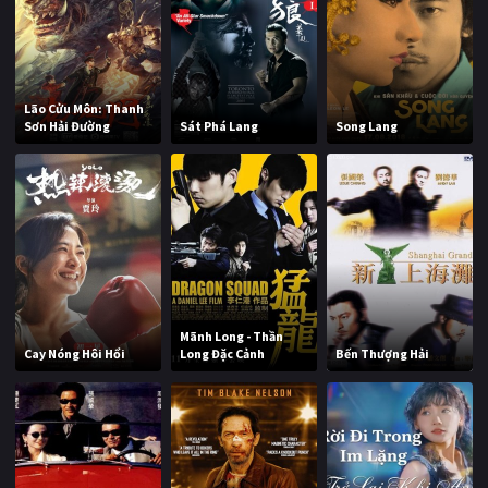
Lão Cửu Môn: Thanh
Sơn Hải Đường
Sát Phá Lang
Song Lang
Mãnh Long - Thần
Cay Nóng Hôi Hổi
Long Đặc Cảnh
Bến Thượng Hải