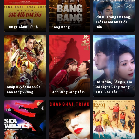
Rừi Đi Trong Im Lặng,
Trở Lại Khi Anh Hối
Tung Hoành Tứ Hải
Bang Bang
Hận
Đổi Thân, Tổng Giám
Khấp Huyết Đao Của
Đốc Lạnh Lùng Mang
Lan Lăng Vương
Linh Lung Lang Tâm
Thai Con Tôi