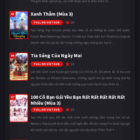
thế giới khắc nghiệt ấy, cái chết được xem là điều hiển nh ...
Xanh Thẳm (Mùa 3)
#5
10
FULL HD VIETSUB
Sau hàng loạt chuyến phiêu lưu điên rồ và những kỷ niệm khó quên,
Grand Blue Dreaming (Season 3) tiếp tục theo chân Iori Kitahara cùng các
thành viên câu lạc bộ lặn trong những ngày tháng đại học đ ...
Tia Sáng Của Ngày Mai
#6
10
FULL HD VIETSUB
Lấy bối cảnh một Kyoto giả tưởng của thế kỷ 20, bộ phim kể về hai anh
em Seiroku và Kihachi Sakamoto, những người ôm ấp khát vọng đưa Kỷ
nguyên Điện đến với đất nước thông qua cuốn Danh mục Điện th ...
100 Cô Bạn Gái Yêu Bạn Rất Rất Rất Rất Rất
#7
Nhiều (Mùa 3)
10
FULL HD VIETSUB
Sau khi trải qua 100 lần thất tình suốt những năm trung học cơ sở,
Rentaro Aijo quyết định đến một ngôi đền để cầu mong tìm được bạn gái
khi bước vào cấp ba. Lời cầu nguyện của cậu được Thần Tình Y ...