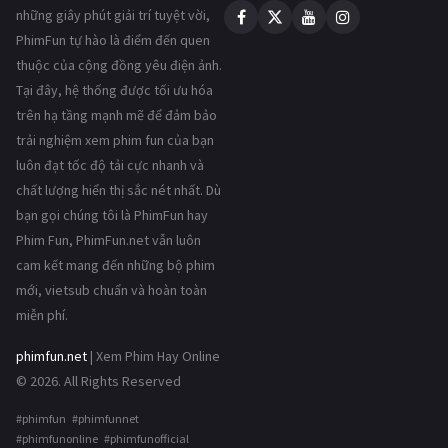
những giây phút giải trí tuyệt vời,
PhimFun tự hào là điểm đến quen
thuộc của cộng đồng yêu điện ảnh.
Tại đây, hệ thống được tối ưu hóa
trên hạ tầng mạnh mẽ để đảm bảo
trải nghiệm xem phim fun của bạn
luôn đạt tốc độ tải cực nhanh và
chất lượng hiển thị sắc nét nhất. Dù
bạn gọi chúng tôi là PhimFun hay
Phim Fun, PhimFun.net vẫn luôn
cam kết mang đến những bộ phim
mới, vietsub chuẩn và hoàn toàn
miễn phí.
phimfun.net
| Xem Phim Hay Online
© 2026. All Rights Reserved
#phimfun #phimfunnet
#phimfunonline #phimfunofficial