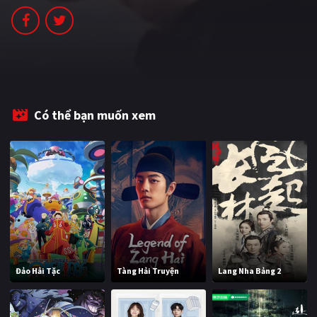
PHIM MỚI
PHIM BỘ
PHIM LẺ
PHIM CHIẾU RẠP
Có thể bạn muốn xem
TUYỂN TẬP PHIM
BLOG
Đảo Hải Tặc
Tàng Hải Truyện
Lang Nha Bảng 2