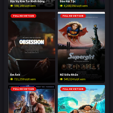
Đặc Vụ Kim Tái Khởi Động
Đảo Hải Tặc
598,148 lượt xem
4,208,056 lượt xem
FULL HD VIETSUB
FULL HD VIETSUB
Ám Ảnh
Nữ Siêu Nhân
721,259 lượt xem
549,324 lượt xem
FULL HD VIETSUB
FULL HD VIETSUB