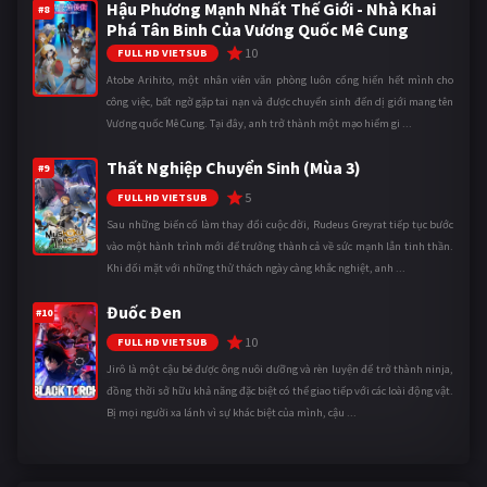
Hậu Phương Mạnh Nhất Thế Giới - Nhà Khai
#8
Phá Tân Binh Của Vương Quốc Mê Cung
10
FULL HD VIETSUB
Atobe Arihito, một nhân viên văn phòng luôn cống hiến hết mình cho
công việc, bất ngờ gặp tai nạn và được chuyển sinh đến dị giới mang tên
Vương quốc Mê Cung. Tại đây, anh trở thành một mạo hiểm gi ...
Thất Nghiệp Chuyển Sinh (Mùa 3)
#9
5
FULL HD VIETSUB
Sau những biến cố làm thay đổi cuộc đời, Rudeus Greyrat tiếp tục bước
vào một hành trình mới để trưởng thành cả về sức mạnh lẫn tinh thần.
Khi đối mặt với những thử thách ngày càng khắc nghiệt, anh ...
Đuốc Đen
#10
10
FULL HD VIETSUB
Jirô là một cậu bé được ông nuôi dưỡng và rèn luyện để trở thành ninja,
đồng thời sở hữu khả năng đặc biệt có thể giao tiếp với các loài động vật.
Bị mọi người xa lánh vì sự khác biệt của mình, cậu ...