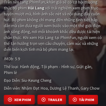
Trên nền tảng
PhimFun
, khán giả sẽ có cơ hội thưởng
thức bộ phim
Hải Lang
với trải nghiệm xem phim trực
Giật gân
Gia đình
tuyến mượt mà, hình ảnh sắc nét và nội dung đầy cuốn
Bí ẩn
Lịch sử
hút. Bộ phim không chỉ mang đến những tình tiết hấp
dẫn mà còn đưa người xem bước vào một thế giới điện
Viễn Tây
Tiểu sử
ảnh sống động, nơi mỗi khoảnh khắc đều được tái hiện
GameShow
DramaTV
chân thực. Khi xem Hải Lang tại PhimFun, người xem có
thể tận hưởng trọn vẹn câu chuyện, cảm xúc và những
QUỐC GIA
diễn biến kịch tính mà bộ phim mang lại.
IMDb:
5.9
Âu - Mỹ
Trung Quốc - Hồng Kông
Thể loại:
Hành động
Tội phạm - Hình sự
Giật gân
Hàn Quốc
Nhật Bản
Phim lẻ
Ấn Độ
Việt Nam
Đạo Diễn:
Siu-Keung Cheng
Diễn viên:
Tổng hợp
Nhậm Đạt Hoa
Dương Lệ Thanh
Gary Chow
XEM PHIM
TRAILER
TẢI PHIM
CẬP NHẬT