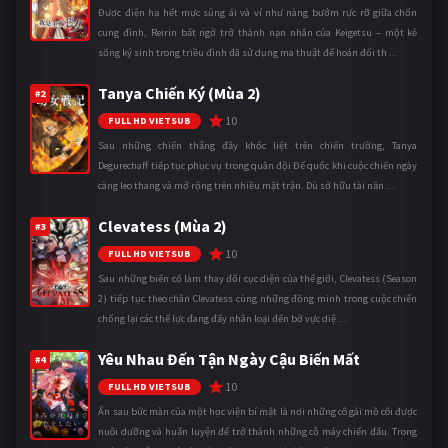
Được điện hạ hết mực sủng ái và ví như nàng bướm rực rỡ giữa chốn
cung đình, Reirin bất ngờ trở thành nạn nhân của Keigetsu – một kẻ
sống ký sinh trong triều đình đã sử dụng ma thuật để hoán đổi th ...
Tanya Chiến Ký (Mùa 2)
#2
10
FULL HD VIETSUB
Sau những chiến thắng đầy khốc liệt trên chiến trường, Tanya
Degurechaff tiếp tục phục vụ trong quân đội Đế quốc khi cuộc chiến ngày
càng leo thang và mở rộng trên nhiều mặt trận. Dù sở hữu tài năn ...
Clevatess (Mùa 2)
#3
10
FULL HD VIETSUB
Sau những biến cố làm thay đổi cục diện của thế giới, Clevatess (Season
2) tiếp tục theo chân Clevatess cùng những đồng minh trong cuộc chiến
chống lại các thế lực đang đẩy nhân loại đến bờ vực diệ ...
Yêu Nhau Đến Tận Ngày Cậu Biến Mất
#4
10
FULL HD VIETSUB
Ẩn sau bức màn của một học viện bí mật là nơi những cô gái mồ côi được
nuôi dưỡng và huấn luyện để trở thành những cỗ máy chiến đấu. Trong