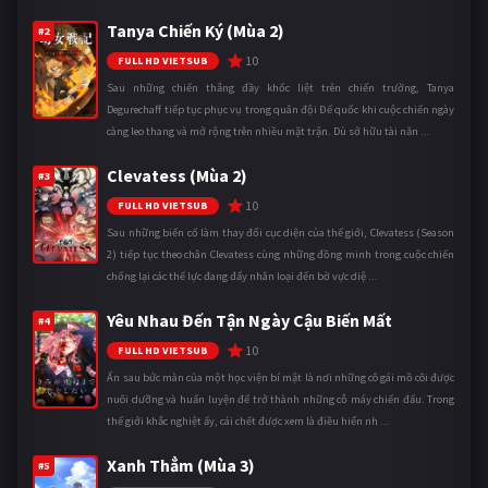
Tanya Chiến Ký (Mùa 2)
#2
10
FULL HD VIETSUB
Sau những chiến thắng đầy khốc liệt trên chiến trường, Tanya
Degurechaff tiếp tục phục vụ trong quân đội Đế quốc khi cuộc chiến ngày
càng leo thang và mở rộng trên nhiều mặt trận. Dù sở hữu tài năn ...
Clevatess (Mùa 2)
#3
10
FULL HD VIETSUB
Sau những biến cố làm thay đổi cục diện của thế giới, Clevatess (Season
2) tiếp tục theo chân Clevatess cùng những đồng minh trong cuộc chiến
chống lại các thế lực đang đẩy nhân loại đến bờ vực diệ ...
Yêu Nhau Đến Tận Ngày Cậu Biến Mất
#4
10
FULL HD VIETSUB
Ẩn sau bức màn của một học viện bí mật là nơi những cô gái mồ côi được
nuôi dưỡng và huấn luyện để trở thành những cỗ máy chiến đấu. Trong
thế giới khắc nghiệt ấy, cái chết được xem là điều hiển nh ...
Xanh Thẳm (Mùa 3)
#5