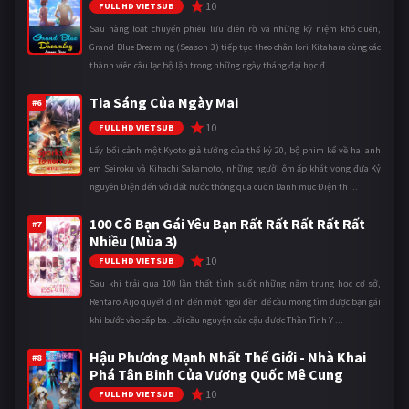
10
FULL HD VIETSUB
Sau hàng loạt chuyến phiêu lưu điên rồ và những kỷ niệm khó quên,
Grand Blue Dreaming (Season 3) tiếp tục theo chân Iori Kitahara cùng các
thành viên câu lạc bộ lặn trong những ngày tháng đại học đ ...
Tia Sáng Của Ngày Mai
#6
10
FULL HD VIETSUB
Lấy bối cảnh một Kyoto giả tưởng của thế kỷ 20, bộ phim kể về hai anh
em Seiroku và Kihachi Sakamoto, những người ôm ấp khát vọng đưa Kỷ
nguyên Điện đến với đất nước thông qua cuốn Danh mục Điện th ...
100 Cô Bạn Gái Yêu Bạn Rất Rất Rất Rất Rất
#7
Nhiều (Mùa 3)
10
FULL HD VIETSUB
Sau khi trải qua 100 lần thất tình suốt những năm trung học cơ sở,
Rentaro Aijo quyết định đến một ngôi đền để cầu mong tìm được bạn gái
khi bước vào cấp ba. Lời cầu nguyện của cậu được Thần Tình Y ...
Hậu Phương Mạnh Nhất Thế Giới - Nhà Khai
#8
Phá Tân Binh Của Vương Quốc Mê Cung
10
FULL HD VIETSUB