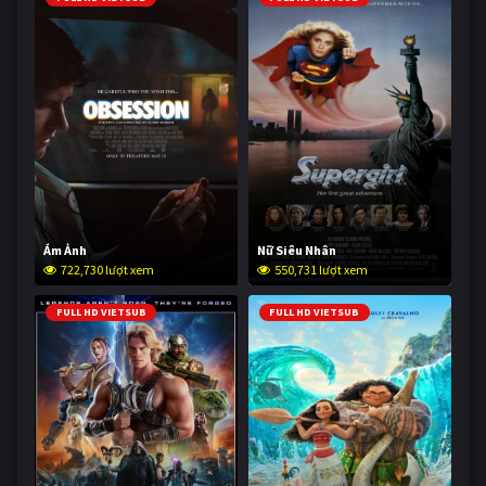
Ám Ảnh
Nữ Siêu Nhân
722,730 lượt xem
550,731 lượt xem
FULL HD VIETSUB
FULL HD VIETSUB