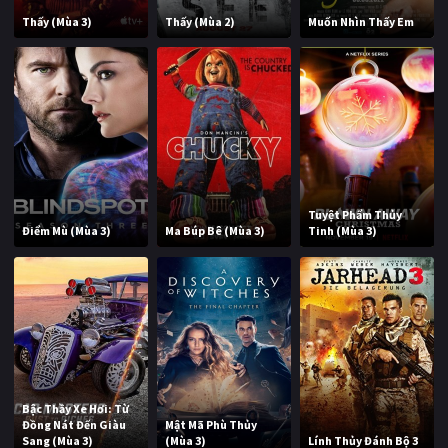
Thấy (Mùa 3)
Thấy (Mùa 2)
Muốn Nhìn Thấy Em
Tuyệt Phẩm Thủy
Điểm Mù (Mùa 3)
Ma Búp Bê (Mùa 3)
Tinh (Mùa 3)
Bậc Thầy Xe Hơi: Từ
Đồng Nát Đến Giàu
Mật Mã Phù Thủy
Sang (Mùa 3)
(Mùa 3)
Lính Thủy Đánh Bộ 3