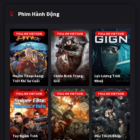
Phim Hành Động
FULL HD VIETSUB
FULL HD VIETSUB
FULL HD VIETSUB
Huyền Thoại Aang:
Chiến Binh Trong
Lực Lượng Tinh
Tiết Khí Sư Cuối
Gió
Nhuệ
Cùng
FULL HD VIETSUB
FULL HD VIETSUB
FULL HD VIETSUB
Tay Ngắm Tinh
Độc Thích Nhập