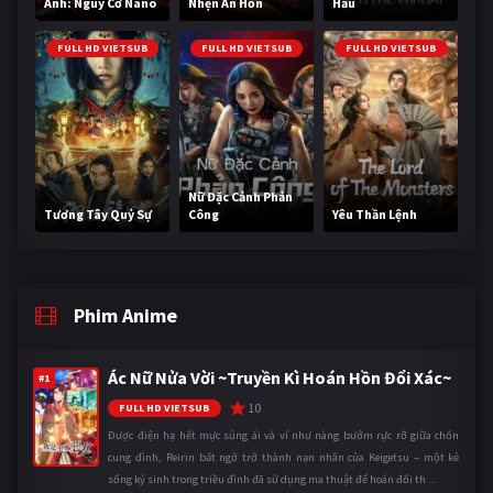
Anh: Nguy Cơ Nano
Nhện Ăn Hồn
Hầu
FULL HD VIETSUB
FULL HD VIETSUB
FULL HD VIETSUB
Nữ Đặc Cảnh Phản
Tương Tây Quỷ Sự
Công
Yêu Thần Lệnh
Phim Anime
Ác Nữ Nửa Vời ~Truyền Kì Hoán Hồn Đổi Xác~
#1
10
FULL HD VIETSUB
Được điện hạ hết mực sủng ái và ví như nàng bướm rực rỡ giữa chốn
cung đình, Reirin bất ngờ trở thành nạn nhân của Keigetsu – một kẻ
sống ký sinh trong triều đình đã sử dụng ma thuật để hoán đổi th ...