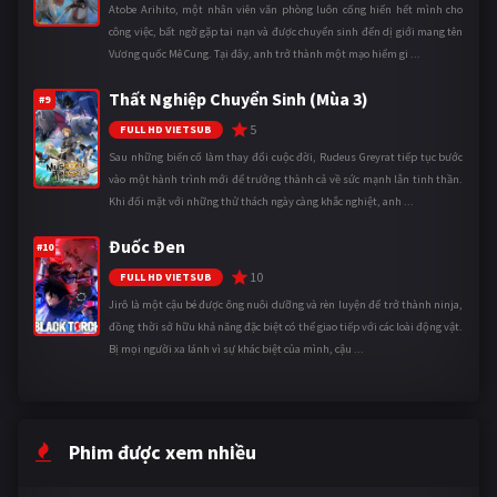
Atobe Arihito, một nhân viên văn phòng luôn cống hiến hết mình cho
công việc, bất ngờ gặp tai nạn và được chuyển sinh đến dị giới mang tên
Vương quốc Mê Cung. Tại đây, anh trở thành một mạo hiểm gi ...
Thất Nghiệp Chuyển Sinh (Mùa 3)
#9
5
FULL HD VIETSUB
Sau những biến cố làm thay đổi cuộc đời, Rudeus Greyrat tiếp tục bước
vào một hành trình mới để trưởng thành cả về sức mạnh lẫn tinh thần.
Khi đối mặt với những thử thách ngày càng khắc nghiệt, anh ...
Đuốc Đen
#10
10
FULL HD VIETSUB
Jirô là một cậu bé được ông nuôi dưỡng và rèn luyện để trở thành ninja,
đồng thời sở hữu khả năng đặc biệt có thể giao tiếp với các loài động vật.
Bị mọi người xa lánh vì sự khác biệt của mình, cậu ...
Phim được xem nhiều