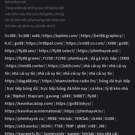
#phimfun.net
Trang web này không lưu trữ bất kỳ tệp
nào trên máy chủ của chúng tôi, chúng
tôi chỉ liên kết với phương tiện được lưu
trữ trên các dịch vụ của bên thứ 3.
Sv388
|
Sv368
|
xx88
|
https://luphim.com/
|
https://bet88.graphics/
|
KJC
|
go88
|
https://rr88pet.com/
|
https://cm88.cn.com/
|
XX88
|
go88
|
https://fly88.uno/
|
https://fly88.select/
|
https://phimhayok.onl/
|
https://fly88.green/
|
FLY88
|
FLY88
|
phimhayok
|
đá gà trực tiếp
|
CM88
|
https://mm88.center/
|
https://2ok9.com/
|
nhà cái uy tín
|
nhà cái uy
tín
|
nhà cái uy tín
|
nhà cái uy tín
|
nhà cái uy tín
|
nhà cái uy tín
|
https://daga88.my/
|
https://xhamsterlive.radio.fm/
|
bóng đá trực tiếp
|
trực tiếp bóng đá
|
trực tiếp bóng đá hôm nay
|
ca khia
|
tỷ lệ kèo nhà
cái
|
90phut
|
thapcam
|
gavang
|
u888
|
SHBET
|
fly88
|
https://keonhacaitop.com/
|
https://go88.tokyo/
|
https://keonhacai.international/
|
https://phimhayok.tv/
|
https://phimhayok.co/
|
RR88
|
Hitclub
|
789Club
|
ck444
|
GG88
|
https://ok9.works/
|
NOHU
|
TT88
|
789P
|
qh88
|
rr88
|
J88
|
https://gavangtv.llc/
|
luongsontv
|
sunwin
|
hitclub
|
kèo nhà cái
|