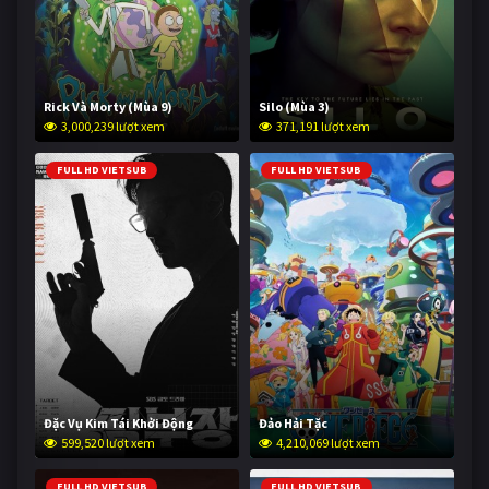
Rick Và Morty (Mùa 9)
Silo (Mùa 3)
3,000,239 lượt xem
371,191 lượt xem
FULL HD VIETSUB
FULL HD VIETSUB
Đặc Vụ Kim Tái Khởi Động
Đảo Hải Tặc
599,520 lượt xem
4,210,069 lượt xem
FULL HD VIETSUB
FULL HD VIETSUB