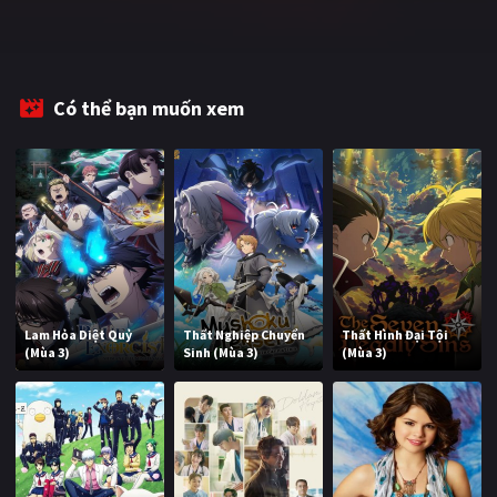
Có thể bạn muốn xem
Lam Hỏa Diệt Quỷ
Thất Nghiệp Chuyển
Thất Hình Đại Tội
(Mùa 3)
Sinh (Mùa 3)
(Mùa 3)