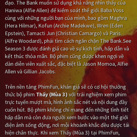
đạo. The Bank muốn sử dụng khả năng nhìn thấy của
Haniwa (Alfie Allen) để kiểm soát thế giới.Baba Voss
Giật gân
Gia đình
cùng với những người bạn của mình, bao gồm Maghra
Bí ẩn
Lịch sử
(Hera Hilmar), Kofun (Archie Madekwe), Wren (Eden
Epstein), Tamacti Jun (Christian Camargo) và Paris
Viễn Tây
Tiểu sử
(Alfre Woodard), phải tìm cách ngăn chặn The Bank.See
GameShow
DramaTV
Season 3 được đánh giá cao về sự kịch tính, hấp dẫn và
kết thúc thỏa mãn. Bộ phim cũng được khen ngợi về
QUỐC GIA
dàn diễn viên xuất sắc, đặc biệt là Jason Momoa, Alfie
Allen và Gillian Jacobs.
Âu - Mỹ
Trung Quốc - Hồng Kông
Trên nền tảng
PhimFun
, khán giả sẽ có cơ hội thưởng
Hàn Quốc
Nhật Bản
thức bộ phim
Thấy (Mùa 3)
với trải nghiệm xem phim
Ấn Độ
Việt Nam
trực tuyến mượt mà, hình ảnh sắc nét và nội dung đầy
cuốn hút. Bộ phim không chỉ mang đến những tình tiết
Tổng hợp
hấp dẫn mà còn đưa người xem bước vào một thế giới
điện ảnh sống động, nơi mỗi khoảnh khắc đều được tái
CẬP NHẬT
hiện chân thực. Khi xem Thấy (Mùa 3) tại PhimFun,