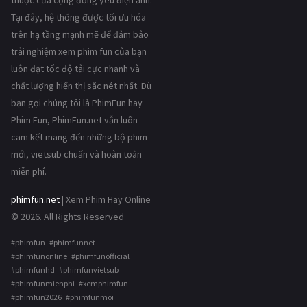
thuộc của cộng đồng yêu điện ảnh.
Tại đây, hệ thống được tối ưu hóa
trên hạ tầng mạnh mẽ để đảm bảo
trải nghiệm xem phim fun của bạn
luôn đạt tốc độ tải cực nhanh và
chất lượng hiển thị sắc nét nhất. Dù
bạn gọi chúng tôi là PhimFun hay
Phim Fun, PhimFun.net vẫn luôn
cam kết mang đến những bộ phim
mới, vietsub chuẩn và hoàn toàn
miễn phí.
phimfun.net
| Xem Phim Hay Online
© 2026. All Rights Reserved
#phimfun #phimfunnet
#phimfunonline #phimfunofficial
#phimfunhd #phimfunvietsub
#phimfunmienphi #xemphimfun
#phimfun2026 #phimfunmoi