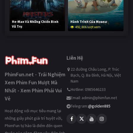
He-Man Và Những Chiến Binh
Hành Trình Của Moana
Vũ Trụ
492,806 lượt xem
241,713 lượt xem
Liên Hệ
22 đường Châu Long, P. Trúc
PhimFun.net - Trải Nghiệm
Bạch, Q. Ba Đình, Hà Nội, Việt
Nam
Xem Phim Fun Mượt Mà
Hotline: 0985646233
Nhất - Xem Phim Phải Vui
Vẻ
Email:
admin@phimfun.net
Telegram:
@golden885
Hoạt động với mục tiêu mang lại
những giây phút giải trí tuyệt vời,
PhimFun tự hào là điểm đến quen