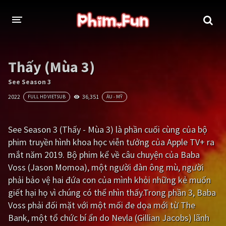
THỂ LOẠI
Thấy (Mùa 3)
Thần thoại - Cổ trang
Hành động
See Season 3
2022
36,351
FULL HD VIETSUB
ÂU - MỸ
Tâm lý
Chiến tranh
Võ thuật - Kiếm hiệp
Nhạc kịch
See Season 3 (Thấy - Mùa 3) là phần cuối cùng của bộ
phim truyền hình khoa học viễn tưởng của Apple TV+ ra
Kinh dị
Tội phạm - Hình sự
mắt năm 2019. Bộ phim kể về câu chuyện của Baba
Phiêu lưu
Hài hước
Voss (Jason Momoa), một người đàn ông mù, người
phải bảo vệ hai đứa con của mình khỏi những kẻ muốn
Viễn tưởng
Khoa học - Tài liệu
giết hại họ vì chúng có thể nhìn thấy.Trong phần 3, Baba
Hoạt hình
Thể thao
Voss phải đối mặt với một mối đe dọa mới từ The
Bank, một tổ chức bí ẩn do Nevla (Gillian Jacobs) lãnh
Tình cảm - Lãng mạn
Kỳ ảo