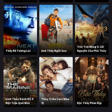
Trái Tim Rồng 3: Lời
Thấy Rõ Tương Lai
Anh Thầy Ngôi Sao
Nguyền Của Phù Thủy
Lính Thủy Đánh Bộ 3:
Thủy Triều Cao (Mùa
Mặt Trận Quê Nhà
3)
Bậc Thầy Phản Bịp