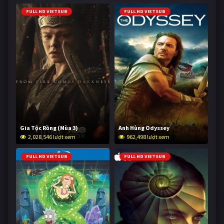
FULL HD VIETSUB
FULL HD VIETSUB
Gia Tộc Rồng (Mùa 3)
Anh Hùng Odyssey
2,028,546 lượt xem
962,498 lượt xem
FULL HD VIETSUB
FULL HD VIETSUB