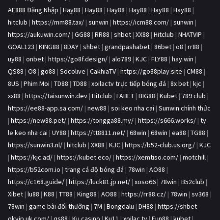
AE888 Đăng Nhập
|
Hay88
|
Hay88
|
Hay88
|
Hay88
|
Hay88
|
Hay88
|
hitclub
|
https://mm88.tax/
|
sunwin
|
https://icm88.com/
|
sunwin
|
https://aukuwin.com/
|
GG88
|
RR88
|
shbet
|
XX88
|
Hitclub
|
NHATVIP
|
GOAL123
|
KING88
|
8DAY
|
shbet
|
grandpashabet
|
86bet
|
o8
|
rr88
|
uy88
|
onbet
|
https://go8f.design/
|
alo789
|
KJC
|
FLY88
|
hay.win
|
QS88
|
O8
|
go88
|
Socolive
|
CakhiaTV
|
https://go88play.site
|
CM88
|
8US
|
Phim Moi
|
TD88
|
TD88
|
xoilactv trực tiếp bóng đá
|
8x bet
|
kjc
|
xx88
|
https://taisunwin.dev
|
Hitclub
|
FABET
|
BIG88
|
Kubet
|
789 club
|
https://ee88-app.sa.com/
|
new88
|
soi keo nha cai
|
Sunwin chính thức
|
https://new88.pet/
|
https://tongga88.my/
|
https://s666.works/
|
ty
le keo nha cai
|
UY88
|
https://tt8811.net/
|
68win
|
68win
|
ea88
|
TG88
|
https://sunwin3.nl/
|
hitclub
|
XX88
|
KJC
|
https://b52-club.us.org/
|
KJC
|
https://kjc.ad/
|
https://kubet.eco/
|
https://xemtiso.com/
|
motchill
|
https://b52com.io
|
trang cá độ bóng đá
|
78win
|
AO88
|
https://c168.guide/
|
https://luck81.jp.net/
|
xoso66
|
78win
|
B52club
|
Xibet
|
lu88
|
K88
|
TT88
|
King88
|
AO88
|
https://rr88.cz/
|
78win
|
sv368
|
78win
|
game bài đổi thưởng
|
7M
|
Bongdalu
|
DH88
|
https://shbet-
okvip.uk.com/
|
qs88
|
Ku casino
|
Ku11
|
xoilac tv
|
Fun88
|
kubet
|