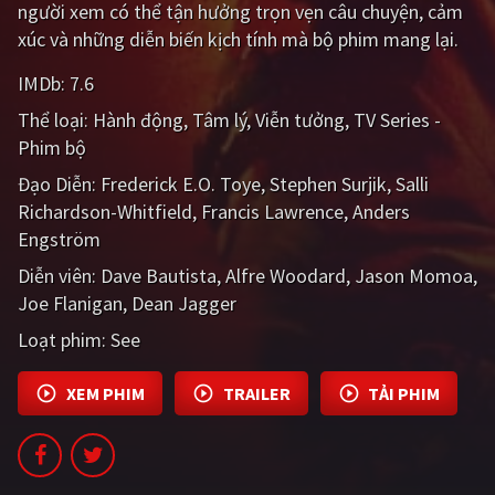
người xem có thể tận hưởng trọn vẹn câu chuyện, cảm
PHIM MỚI
xúc và những diễn biến kịch tính mà bộ phim mang lại.
PHIM BỘ
IMDb:
7.6
PHIM LẺ
Thể loại:
Hành động
Tâm lý
Viễn tưởng
TV Series -
Phim bộ
PHIM CHIẾU RẠP
Đạo Diễn:
Frederick E.O. Toye
Stephen Surjik
Salli
TUYỂN TẬP PHIM
Richardson-Whitfield
Francis Lawrence
Anders
Engström
BLOG
Diễn viên:
Dave Bautista
Alfre Woodard
Jason Momoa
Joe Flanigan
Dean Jagger
Loạt phim:
See
XEM PHIM
TRAILER
TẢI PHIM