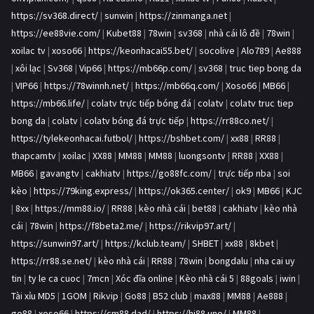
https://sv368.direct/
|
sunwin
|
https://zinmanga.net
|
https://ee88vie.com/
|
Kubet88
|
78win
|
sv368
|
nhà cái lô đề
|
78win
|
xoilac tv
|
xoso66
|
https://keonhacai55.bet/
|
socolive
|
Alo789
|
Ae888
|
xôi lạc
|
Sv368
|
Vip66
|
https://mb66p.com/
|
sv368
|
truc tiep bong da
|
VIP66
|
https://78winnh.net/
|
https://mb66q.com/
|
Xoso66
|
MB66
|
https://mb66.life/
|
colatv trực tiếp bóng đá
|
colatv
|
colatv truc tiep
bong da
|
colatv
|
colatv bóng đá trực tiếp
|
https://rr88co.net/
|
https://tylekeonhacai.futbol/
|
https://bshbet.com/
|
xx88
|
RR88
|
thapcamtv
|
xoilac
|
XX88
|
MM88
|
MM88
|
luongsontv
|
RR88
|
XX88
|
MB66
|
gavangtv
|
cakhiatv
|
https://go88fc.com/
|
trực tiếp nba
|
soi
kèo
|
https://79king.express/
|
https://ok365.center/
|
ok9
|
MB66
|
KJC
|
8xx
|
https://mm88.io/
|
RR88
|
kèo nhà cái
|
bet88
|
cakhiatv
|
kèo nhà
cái
|
78win
|
https://f8beta2.me/
|
https://rikvip97.art/
|
https://sunwin97.art/
|
https://kclub.team/
|
SHBET
|
xx88
|
8kbet
|
https://rr88.se.net/
|
kèo nhà cái
|
RR88
|
78win
|
bongdalu
|
nha cai uy
tin
|
ty le ca cuoc
|
7mcn
|
Xóc đĩa online
|
Kèo nhà cái 5
|
88goals
|
iwin
|
Tài xỉu MD5
|
1GOM
|
Rikvip
|
Go88
|
B52 club
|
max88
|
MM88
|
Ae888
|
go88
|
xoso66
|
https://cm88.dad/
|
https://hi88.uno/
|
MM88
|