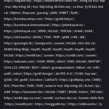
https://daga88.my/
|
https://xhamsterlive.radio.fm/
|
bóng đá trực tiếp
|
trực tiếp bóng đá
|
trực tiếp bóng đá hôm nay
|
ca khia
|
tỷ lệ kèo nhà
cái
|
90phut
|
thapcam
|
gavang
|
u888
|
SHBET
|
fly88
|
https://keonhacaitop.com/
|
https://go88.tokyo/
|
https://keonhacai.international/
|
https://phimhayok.tv/
|
https://phimhayok.co/
|
RR88
|
Hitclub
|
789Club
|
ck444
|
GG88
|
https://ok9.works/
|
NOHU
|
TT88
|
789P
|
qh88
|
rr88
|
J88
|
https://gavangtv.llc/
|
luongsontv
|
sunwin
|
hitclub
|
kèo nhà cái
|
AE888 Đăng Nhập
|
Hay88
|
Hay88
|
Hay88
|
Hay88
|
Hay88
|
Hay88
|
hitclub
|
https://mm88.tax/
|
sunwin
|
https://icm88.com/
|
sunwin
|
https://aukuwin.com/
|
GG88
|
RR88
|
shbet
|
XX88
|
Hitclub
|
NHATVIP
|
GOAL123
|
KING88
|
8DAY
|
shbet
|
grandpashabet
|
86bet
|
o8
|
rr88
|
uy88
|
onbet
|
https://go8f.design/
|
alo789
|
KJC
|
FLY88
|
hay.win
|
QS88
|
O8
|
go88
|
Socolive
|
CakhiaTV
|
https://go88play.site
|
CM88
|
8US
|
Phim Moi
|
TD88
|
TD88
|
xoilactv trực tiếp bóng đá
|
8x bet
|
kjc
|
xx88
|
https://taisunwin.dev
|
Hitclub
|
FABET
|
BIG88
|
Kubet
|
789 club
|
https://ee88-app.sa.com/
|
new88
|
soi keo nha cai
|
Sunwin chính thức
|
https://new88.pet/
|
https://tongga88.my/
|
https://s666.works/
|
ty