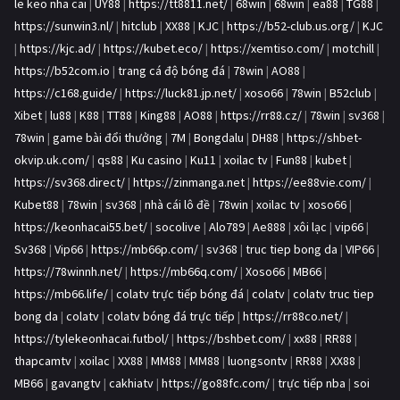
le keo nha cai
|
UY88
|
https://tt8811.net/
|
68win
|
68win
|
ea88
|
TG88
|
https://sunwin3.nl/
|
hitclub
|
XX88
|
KJC
|
https://b52-club.us.org/
|
KJC
|
https://kjc.ad/
|
https://kubet.eco/
|
https://xemtiso.com/
|
motchill
|
https://b52com.io
|
trang cá độ bóng đá
|
78win
|
AO88
|
https://c168.guide/
|
https://luck81.jp.net/
|
xoso66
|
78win
|
B52club
|
Xibet
|
lu88
|
K88
|
TT88
|
King88
|
AO88
|
https://rr88.cz/
|
78win
|
sv368
|
78win
|
game bài đổi thưởng
|
7M
|
Bongdalu
|
DH88
|
https://shbet-
okvip.uk.com/
|
qs88
|
Ku casino
|
Ku11
|
xoilac tv
|
Fun88
|
kubet
|
https://sv368.direct/
|
https://zinmanga.net
|
https://ee88vie.com/
|
Kubet88
|
78win
|
sv368
|
nhà cái lô đề
|
78win
|
xoilac tv
|
xoso66
|
https://keonhacai55.bet/
|
socolive
|
Alo789
|
Ae888
|
xôi lạc
|
vip66
|
Sv368
|
Vip66
|
https://mb66p.com/
|
sv368
|
truc tiep bong da
|
VIP66
|
https://78winnh.net/
|
https://mb66q.com/
|
Xoso66
|
MB66
|
https://mb66.life/
|
colatv trực tiếp bóng đá
|
colatv
|
colatv truc tiep
bong da
|
colatv
|
colatv bóng đá trực tiếp
|
https://rr88co.net/
|
https://tylekeonhacai.futbol/
|
https://bshbet.com/
|
xx88
|
RR88
|
thapcamtv
|
xoilac
|
XX88
|
MM88
|
MM88
|
luongsontv
|
RR88
|
XX88
|
MB66
|
gavangtv
|
cakhiatv
|
https://go88fc.com/
|
trực tiếp nba
|
soi