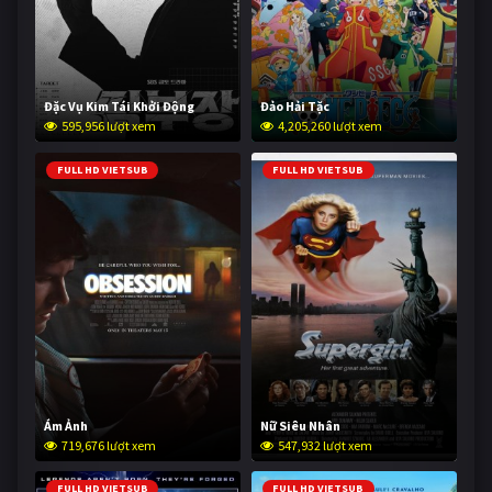
Đặc Vụ Kim Tái Khởi Động
Đảo Hải Tặc
595,956 lượt xem
4,205,260 lượt xem
FULL HD VIETSUB
FULL HD VIETSUB
Ám Ảnh
Nữ Siêu Nhân
719,676 lượt xem
547,932 lượt xem
FULL HD VIETSUB
FULL HD VIETSUB