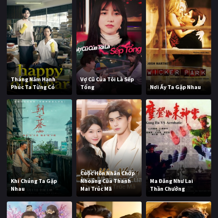
Tháng Năm Hạnh
Vợ Cũ Của Tôi Là Sếp
Phúc Ta Từng Có
Tổng
Nơi Ấy Ta Gặp Nhau
Cuộc Hôn Nhân Chớp
Khi Chúng Ta Gặp
Nhoáng Của Thanh
Ma Đăng Như Lai
Nhau
Mai Trúc Mã
Thần Chưởng