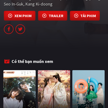
Seo In-Guk
Kang Ki-doong
PHIM MỚI
PHIM BỘ
XEM PHIM
TRAILER
TẢI PHIM
PHIM LẺ
PHIM CHIẾU RẠP
TUYỂN TẬP PHIM
BLOG
Có thể bạn muốn xem