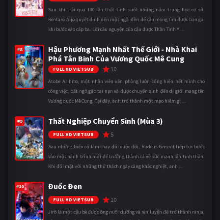
Sau khi trải qua 100 lần thất tình suốt những năm trung học cơ sở,
Rentaro Aijo quyết định đến một ngôi đền để cầu mong tìm được bạn gái
khi bước vào cấp ba. Lời cầu nguyện của cậu được Thần Tình Y ...
Hậu Phương Mạnh Nhất Thế Giới - Nhà Khai
#8
Phá Tân Binh Của Vương Quốc Mê Cung
10
FULL HD VIETSUB
Atobe Arihito, một nhân viên văn phòng luôn cống hiến hết mình cho
công việc, bất ngờ gặp tai nạn và được chuyển sinh đến dị giới mang tên
Vương quốc Mê Cung. Tại đây, anh trở thành một mạo hiểm gi ...
Thất Nghiệp Chuyển Sinh (Mùa 3)
#9
5
FULL HD VIETSUB
Sau những biến cố làm thay đổi cuộc đời, Rudeus Greyrat tiếp tục bước
vào một hành trình mới để trưởng thành cả về sức mạnh lẫn tinh thần.
Khi đối mặt với những thử thách ngày càng khắc nghiệt, anh ...
Đuốc Đen
#10
10
FULL HD VIETSUB
Jirô là một cậu bé được ông nuôi dưỡng và rèn luyện để trở thành ninja,