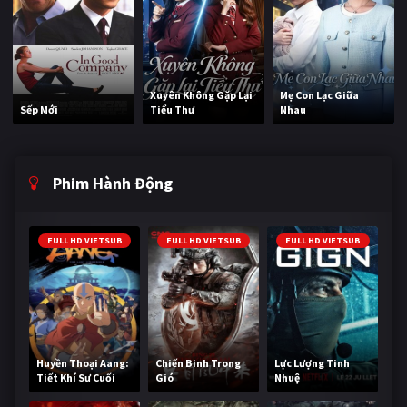
Xuyên Không Gặp Lại
Mẹ Con Lạc Giữa
Sếp Mới
Tiểu Thư
Nhau
Phim Hành Động
FULL HD VIETSUB
FULL HD VIETSUB
FULL HD VIETSUB
Huyền Thoại Aang:
Chiến Binh Trong
Lực Lượng Tinh
Tiết Khí Sư Cuối
Gió
Nhuệ
Cùng