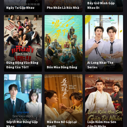
Bây Giờ Mình Gặp
Ngày Ta Gặp Nhau
Phu Nhân Là Nóc Nhà
Nhau Đi
Đừng Động Vào Băng
Ai Long Nhai The
Đảng Của Tôi!!
Bốn Mùa Đằng Đẵng
Series
Sếp Ơi Mai Đừng Gặp
Mùa Hoa Nở Gặp Lại
Luận Kiếm Hoa Sơn
Nhau
Người
Gặp Dị Nhân