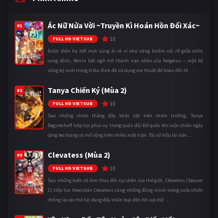
Ác Nữ Nửa Vời ~Truyền Kì Hoán Hồn Đổi Xác~
#1
10
FULL HD VIETSUB
Được điện hạ hết mực sủng ái và ví như nàng bướm rực rỡ giữa chốn
cung đình, Reirin bất ngờ trở thành nạn nhân của Keigetsu – một kẻ
sống ký sinh trong triều đình đã sử dụng ma thuật để hoán đổi th ...
Tanya Chiến Ký (Mùa 2)
#2
10
FULL HD VIETSUB
Sau những chiến thắng đầy khốc liệt trên chiến trường, Tanya
Degurechaff tiếp tục phục vụ trong quân đội Đế quốc khi cuộc chiến ngày
càng leo thang và mở rộng trên nhiều mặt trận. Dù sở hữu tài năn ...
Clevatess (Mùa 2)
#3
10
FULL HD VIETSUB
Sau những biến cố làm thay đổi cục diện của thế giới, Clevatess (Season
2) tiếp tục theo chân Clevatess cùng những đồng minh trong cuộc chiến
chống lại các thế lực đang đẩy nhân loại đến bờ vực diệ ...