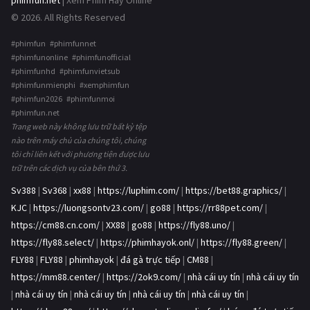
phimfun.net
| Xem Phim Hay Online
© 2026. All Rights Reserved
#phimfun #phimfunnet
#phimfunonline #phimfunofficial
#phimfunhd #phimfunvietsub
#phimfunmienphi #xemphimfun
#phimfun2026 #phimfunmoi
#phimfun.net
Trang web này không lưu trữ bất kỳ tệp
nào trên máy chủ của chúng tôi, chúng
tôi chỉ liên kết với phương tiện được lưu
trữ trên các dịch vụ của bên thứ 3.
Sv388
|
Sv368
|
xx88
|
https://luphim.com/
|
https://bet88.graphics/
|
KJC
|
https://luongsontv23.com/
|
go88
|
https://rr88pet.com/
|
https://cm88.cn.com/
|
XX88
|
go88
|
https://fly88.uno/
|
https://fly88.select/
|
https://phimhayok.onl/
|
https://fly88.green/
|
FLY88
|
FLY88
|
phimhayok
|
đá gà trực tiếp
|
CM88
|
https://mm88.center/
|
https://2ok9.com/
|
nhà cái uy tín
|
nhà cái uy tín
|
nhà cái uy tín
|
nhà cái uy tín
|
nhà cái uy tín
|
nhà cái uy tín
|