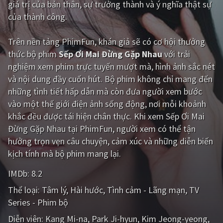
giá trị của bản thân, sự trưởng thành và ý nghĩa thật sự
của thành công.
Giật gân
Gia đình
Bí ẩn
Lịch sử
Trên nền tảng
PhimFun
, khán giả sẽ có cơ hội thưởng
thức bộ phim
Sếp Ơi Mai Đừng Gặp Nhau
với trải
Viễn Tây
Tiểu sử
nghiệm xem phim trực tuyến mượt mà, hình ảnh sắc nét
GameShow
DramaTV
và nội dung đầy cuốn hút. Bộ phim không chỉ mang đến
những tình tiết hấp dẫn mà còn đưa người xem bước
QUỐC GIA
vào một thế giới điện ảnh sống động, nơi mỗi khoảnh
khắc đều được tái hiện chân thực. Khi xem Sếp Ơi Mai
Âu - Mỹ
Trung Quốc - Hồng Kông
Đừng Gặp Nhau tại PhimFun, người xem có thể tận
hưởng trọn vẹn câu chuyện, cảm xúc và những diễn biến
Hàn Quốc
Nhật Bản
kịch tính mà bộ phim mang lại.
Ấn Độ
Việt Nam
IMDb:
8.2
Tổng hợp
Thể loại:
Tâm lý
Hài hước
Tình cảm - Lãng mạn
TV
Series - Phim bộ
CẬP NHẬT
Diễn viên:
Kang Mi-na
Park Ji-hyun
Kim Jeong-yeong