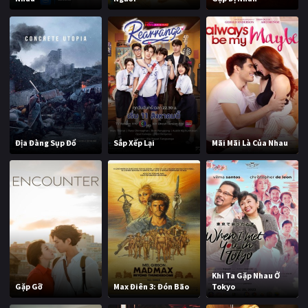
Địa Đàng Sụp Đổ
Sắp Xếp Lại
Mãi Mãi Là Của Nhau
Khi Ta Gặp Nhau Ở
Gặp Gỡ
Max Điên 3: Đón Bão
Tokyo