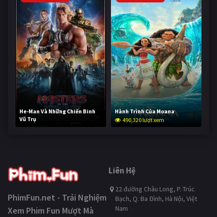
He-Man Và Những Chiến Binh
Hành Trình Của Moana
Vũ Trụ
490,320 lượt xem
238,963 lượt xem
Liên Hệ
22 đường Châu Long, P. Trúc
PhimFun.net - Trải Nghiệm
Bạch, Q. Ba Đình, Hà Nội, Việt
Nam
Xem Phim Fun Mượt Mà