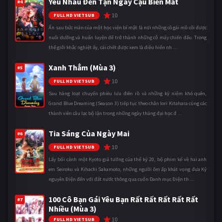
Yêu Nhau Đến Tận Ngày Cậu Biến Mất
#4
10
FULL HD VIETSUB
Ẩn sau bức màn của một học viện bí mật là nơi những cô gái mồ côi được
nuôi dưỡng và huấn luyện để trở thành những cỗ máy chiến đấu. Trong
thế giới khắc nghiệt ấy, cái chết được xem là điều hiển nh ...
Xanh Thẳm (Mùa 3)
#5
10
FULL HD VIETSUB
Sau hàng loạt chuyến phiêu lưu điên rồ và những kỷ niệm khó quên,
Grand Blue Dreaming (Season 3) tiếp tục theo chân Iori Kitahara cùng các
thành viên câu lạc bộ lặn trong những ngày tháng đại học đ ...
Tia Sáng Của Ngày Mai
#6
10
FULL HD VIETSUB
Lấy bối cảnh một Kyoto giả tưởng của thế kỷ 20, bộ phim kể về hai anh
em Seiroku và Kihachi Sakamoto, những người ôm ấp khát vọng đưa Kỷ
nguyên Điện đến với đất nước thông qua cuốn Danh mục Điện th ...
100 Cô Bạn Gái Yêu Bạn Rất Rất Rất Rất Rất
#7
Nhiều (Mùa 3)
10
FULL HD VIETSUB