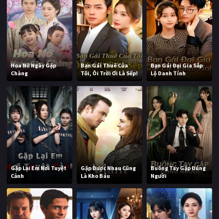
Hoa Nở Ngày Gặp
Bạn Gái Thuê Của
Bạn Gái Đại Gia Sắp
Chàng
Tôi, Ôi Trời Ơi Là Sếp!
Lộ Danh Tính
Gặp Lại Em Nơi Tuyệt
Gặp Được Nhau Cũng
Buông Tay Gặp Đúng
Cảnh
Là Kho Báu
Người