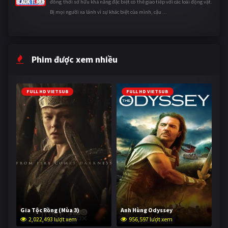
đồng thời sở hữu khả năng đặc biệt có thể giao tiếp với các loài động vật.
Bị mọi người xa lánh vì sự khác biệt của mình, cậu ...
Phim được xem nhiều
FULL HD VIETSUB
FULL HD VIETSUB
Gia Tộc Rồng (Mùa 3)
Anh Hùng Odyssey
2,022,493 lượt xem
956,597 lượt xem