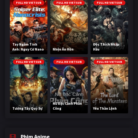
FULL HD VIETSUB
FULL HD VIETSUB
FULL HD VIETSUB
Tay Ngắm Tinh
Độc Thích Nhập
Anh: Nguy Cơ Nano
Nhện Ăn Hồn
Hầu
FULL HD VIETSUB
FULL HD VIETSUB
FULL HD VIETSUB
Nữ Đặc Cảnh Phản
Tương Tây Quỷ Sự
Công
Yêu Thần Lệnh
Phim Anime