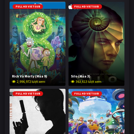
FULL HD VIETSUB
FULL HD VIETSUB
Rick Và Morty (Mùa 9)
Silo (Mùa 3)
2,996,972 lượt xem
363,613 lượt xem
FULL HD VIETSUB
FULL HD VIETSUB