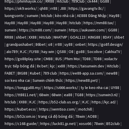
https://phimhayok.co/
|
RR88
|
Hitclub
|
789Club
|
ck444
|
GG88
|
https://ok9.works/
|
qh88
|
rr88
|
J88
|
https://gavangtv.llc/
|
luongsontv
|
sunwin
|
hitclub
|
kèo nhà cái
|
AE888 Đăng Nhập
|
Hay88
|
Hay88
|
Hay88
|
Hay88
|
Hay88
|
Hay88
|
hitclub
|
https://mm88.tax/
|
sunwin
|
https://icm88.com/
|
sunwin
|
https://aukuwin.com/
|
GG88
|
RR88
|
shbet
|
XX88
|
Hitclub
|
NHATVIP
|
GOAL123
|
KING88
|
8DAY
|
shbet
|
grandpashabet
|
86bet
|
o8
|
rr88
|
uy88
|
onbet
|
https://go8f.design/
|
alo789
|
KJC
|
FLY88
|
hay.win
|
QS88
|
O8
|
go88
|
Socolive
|
CakhiaTV
|
https://go88play.site
|
CM88
|
8US
|
Phim Moi
|
TD88
|
TD88
|
xoilactv
trực tiếp bóng đá
|
8x bet
|
kjc
|
xx88
|
https://taisunwin.dev
|
Hitclub
|
FABET
|
BIG88
|
Kubet
|
789 club
|
https://ee88-app.sa.com/
|
new88
|
soi keo nha cai
|
Sunwin chính thức
|
https://new88.pet/
|
https://tongga88.my/
|
https://s666.works/
|
ty le keo nha cai
|
UY88
|
https://tt8811.net/
|
68win
|
68win
|
ea88
|
TG88
|
https://sunwin3.nl/
|
hitclub
|
XX88
|
KJC
|
https://b52-club.us.org/
|
KJC
|
https://kjc.ad/
|
https://kubet.eco/
|
https://xemtiso.com/
|
motchill
|
https://b52com.io
|
trang cá độ bóng đá
|
78win
|
AO88
|
https://c168.guide/
|
https://luck81.jp.net/
|
xoso66
|
78win
|
B52club
|