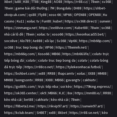
Xibet
|
lu88
|
K88
|
TT88
|
King88
|
AO88
|
https://rr88.cz/
|
78win
|
sv368
|
78win
|
game bài đổi thưởng
|
7M
|
Bongdalu
|
DH88
|
https://shbet-
okvip.uk.com/
|
qs88
|
Fly88
|
xoso 66
|
VIP66
|
OPEN88
|
OPEN88
|
Ku
casino
|
Ku11
|
xoilac tv
|
Fun88
|
kubet
|
https://sv368.direct/
|
sunwin
|
https://zinmanga.net
|
https://ee88vie.com/
|
Kubet88
|
78win
|
sv368
|
nhà cái lô đề
|
78win
|
xoilac tv
|
xoso66
|
https://keonhacai55.bet/
|
socolive
|
Alo789
|
Ae888
|
xôi lạc
|
Sv368
|
Vip66
|
https://mb66p.com/
|
sv368
|
truc tiep bong da
|
VIP66
|
https://78winnh.net/
|
https://mb66q.com/
|
Xoso66
|
MB66
|
https://mb66.life/
|
colatv trực
tiếp bóng đá
|
colatv
|
colatv truc tiep bong da
|
colatv
|
colatv bóng
đá trực tiếp
|
https://rr88co.net/
|
https://tylekeonhacai.futbol/
|
https://bshbet.com/
|
xx88
|
RR88
|
thapcamtv
|
xoilac
|
XX88
|
MM88
|
MM88
|
luongsontv
|
RR88
|
XX88
|
MB66
|
gavangtv
|
cakhiatv
|
https://go88fc.com/
|
trực tiếp nba
|
soi kèo
|
https://79king.express/
|
https://ok365.center/
|
ok9
|
MB66
|
KJC
|
8xx
|
https://mm88.io/
|
RR88
|
kèo nhà cái
|
bet88
|
cakhiatv
|
kèo nhà cái
|
78win
|
https://f8beta2.me/
|
https://rikvip97.art/
|
https://sunwin97.art/
|
https://kclub.team/
|
SHBET
|
xx88
|
8kbet
|
https://rr88.se.net/
|
kèo