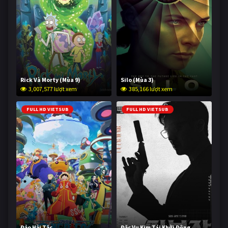
Rick Và Morty (Mùa 9)
Silo (Mùa 3)
3,007,577 lượt xem
385,166 lượt xem
FULL HD VIETSUB
FULL HD VIETSUB
Đảo Hải Tặc
Đặc Vụ Kim Tái Khởi Động