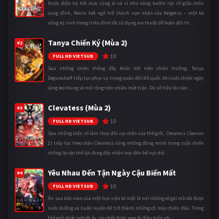
Được điện hạ hết mực sủng ái và ví như nàng bướm rực rỡ giữa chốn
cung đình, Reirin bất ngờ trở thành nạn nhân của Keigetsu – một kẻ
sống ký sinh trong triều đình đã sử dụng ma thuật để hoán đổi th ...
Tanya Chiến Ký (Mùa 2)
#2
10
FULL HD VIETSUB
Sau những chiến thắng đầy khốc liệt trên chiến trường, Tanya
Degurechaff tiếp tục phục vụ trong quân đội Đế quốc khi cuộc chiến ngày
càng leo thang và mở rộng trên nhiều mặt trận. Dù sở hữu tài năn ...
Clevatess (Mùa 2)
#3
10
FULL HD VIETSUB
Sau những biến cố làm thay đổi cục diện của thế giới, Clevatess (Season
2) tiếp tục theo chân Clevatess cùng những đồng minh trong cuộc chiến
chống lại các thế lực đang đẩy nhân loại đến bờ vực diệ ...
Yêu Nhau Đến Tận Ngày Cậu Biến Mất
#4
10
FULL HD VIETSUB
Ẩn sau bức màn của một học viện bí mật là nơi những cô gái mồ côi được
nuôi dưỡng và huấn luyện để trở thành những cỗ máy chiến đấu. Trong
thế giới khắc nghiệt ấy, cái chết được xem là điều hiển nh ...