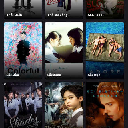
Thôi Miên
Thời Xa Vắng
SLC Punk!
Sắc Màu
Sắc Xanh
Sắc Dục