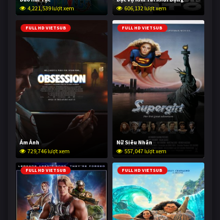
4,221,539 lượt xem
606,132 lượt xem
FULL HD VIETSUB
FULL HD VIETSUB
Ám Ảnh
Nữ Siêu Nhân
729,746 lượt xem
557,047 lượt xem
FULL HD VIETSUB
FULL HD VIETSUB