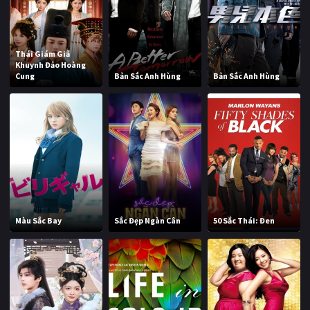
Thái Giám Giả
Khuynh Đảo Hoàng
Cung
Bản Sắc Anh Hùng
Bản Sắc Anh Hùng
Màu Sắc Bay
Sắc Đẹp Ngàn Cân
50 Sắc Thái: Đen