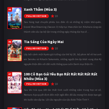
Xanh Thẳm (Mùa 3)
#5
10
FULL HD VIETSUB
Sau hàng loạt chuyến phiêu lưu điên rồ và những kỷ niệm khó quên,
Grand Blue Dreaming (Season 3) tiếp tục theo chân Iori Kitahara cùng các
thành viên câu lạc bộ lặn trong những ngày tháng đại học đ ...
Tia Sáng Của Ngày Mai
#6
10
FULL HD VIETSUB
Lấy bối cảnh một Kyoto giả tưởng của thế kỷ 20, bộ phim kể về hai anh
em Seiroku và Kihachi Sakamoto, những người ôm ấp khát vọng đưa Kỷ
nguyên Điện đến với đất nước thông qua cuốn Danh mục Điện th ...
100 Cô Bạn Gái Yêu Bạn Rất Rất Rất Rất Rất
#7
Nhiều (Mùa 3)
10
FULL HD VIETSUB
Sau khi trải qua 100 lần thất tình suốt những năm trung học cơ sở,
Rentaro Aijo quyết định đến một ngôi đền để cầu mong tìm được bạn gái
khi bước vào cấp ba. Lời cầu nguyện của cậu được Thần Tình Y ...