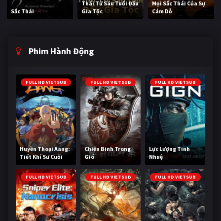
Thái Tử Sáu Tuổi Đấu
Mọi Sắc Thái Của Sự
Sắc Thái
Gia Tộc
Cám Dỗ
Phim Hành Động
FULL HD VIETSUB
FULL HD VIETSUB
FULL HD VIETSUB
Huyền Thoại Aang:
Chiến Binh Trong
Lực Lượng Tinh
Tiết Khí Sư Cuối
Gió
Nhuệ
Cùng
FULL HD VIETSUB
FULL HD VIETSUB
FULL HD VIETSUB