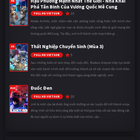
Hậu Phương Mạnh Nhất Thế Giới - Nhà Khai
#8
Phá Tân Binh Của Vương Quốc Mê Cung
10
FULL HD VIETSUB
Atobe Arihito, một nhân viên văn phòng luôn cống hiến hết mình cho
công việc, bất ngờ gặp tai nạn và được chuyển sinh đến dị giới mang tên
Vương quốc Mê Cung. Tại đây, anh trở thành một mạo hiểm gi ...
Thất Nghiệp Chuyển Sinh (Mùa 3)
#9
5
FULL HD VIETSUB
Sau những biến cố làm thay đổi cuộc đời, Rudeus Greyrat tiếp tục bước
vào một hành trình mới để trưởng thành cả về sức mạnh lẫn tinh thần.
Khi đối mặt với những thử thách ngày càng khắc nghiệt, anh ...
Đuốc Đen
#10
10
FULL HD VIETSUB
Jirô là một cậu bé được ông nuôi dưỡng và rèn luyện để trở thành ninja,
đồng thời sở hữu khả năng đặc biệt có thể giao tiếp với các loài động vật.
Bị mọi người xa lánh vì sự khác biệt của mình, cậu ...