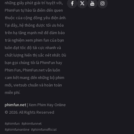
những giây phút giải trí tuyệt vời,
PhimFun tự hào là điểm đến quen
thuộc của cộng đồng yêu điện ảnh.
Tại đây, hệ thống được tối ưu hóa
trên hạ tầng mạnh mẽ để đảm bảo
trải nghiệm xem phim fun của bạn
luôn đạt tốc độ tải cực nhanh và
chất lượng hiển thị sắc nét nhất. Dù
bạn gọi chúng tôi là PhimFun hay
Phim Fun, PhimFun.net vẫn luôn
cam kết mang đến những bộ phim
mới, vietsub chuẩn và hoàn toàn
miễn phí.
phimfun.net
| Xem Phim Hay Online
© 2026. All Rights Reserved
#phimfun #phimfunnet
#phimfunonline #phimfunofficial