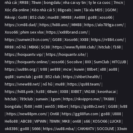
nhà cái
|
RR88
|
78win
|
bongdalu
|
nha cai uy tin
|
ty le ca cuoc
|
7mcn
|
Xóc đĩa online
|
Kèo nhà cái 5
|
88goals
|
iwin
|
Tài xỉu MD5
|
1GOM
|
Rikvip
|
Go88
|
B52 club
|
max88
|
MM88
|
Ae888
|
go88
|
xoso66
|
https://cm88.dad/
|
https://hi88.uno/
|
MM88
|
https://alo789ga.com/
|
Xoso66
|
phim sex vlxx
|
https://xx88brand.com/
|
https://sunwin19.cn.com/
|
GG88
|
Xoso66
|
XX88
|
https://rr88it.com/
|
RR88
|
nổ hũ
|
MB66
|
SC88
|
https://www.fly888.club/
|
hitclub
|
f168
|
https://hoiquantv.vip/
|
https://hoiquantv.site/
|
https://hoiquantv.online/
|
xoso66
|
Socolive
|
8XX
|
SumClub
|
HITCLUB
|
https://uu88n.org/
|
tr88
|
ae888
|
mcw
|
kuwin
|
88bet
|
x88
|
ao88
|
qq88
|
sumclub
|
go88
|
B52 club
|
https://shbet.health/
|
https://vnew88.net/
|
nổ hũ
|
mu88
|
https://qs88.team/
|
https://hi88.pink
|
hz88
|
68win
|
XX88
|
8XBET
|
VN168
|
keonhacai
|
hitclub
|
789club
|
sunwin
|
1gom
|
https://rikvippro.me/
|
TK688
|
bongdalu
|
fb88
|
m88
|
win55
|
86bet
|
https://go88v2.net/
|
GG88
|
lv88
|
https://new88pm.com/
|
On68
|
https://gg88fun.com
|
go88
|
U888
|
Hello88
|
ABC88
|
VIPWIN
|
78WIN
|
MK8
|
on68
|
s66
|
XOSO66
|
LUCK8
|
ok8386
|
go88
|
S666
|
https://uu88.mba/
|
CAKHIATV
|
SOCOLIVE
|
33win