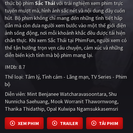
thức bộ phim
Sắc Thái
với trải nghiệm xem phim trực
PHIM MỚI
tuyến mượt mà, hình ảnh sắc nét và nội dung đầy cuốn
PHIM BỘ
hút. Bộ phim không chỉ mang đến những tình tiết hấp
dẫn mà còn đưa người xem bước vào một thế giới điện
PHIM LẺ
ảnh sống động, nơi mỗi khoảnh khắc đều được tái hiện
chân thực. Khi xem Sắc Thái tại PhimFun, người xem có
PHIM CHIẾU RẠP
thể tận hưởng trọn vẹn câu chuyện, cảm xúc và những
TUYỂN TẬP PHIM
diễn biến kịch tính mà bộ phim mang lại.
BLOG
IMDb:
8.7
Thể loại:
Tâm lý
Tình cảm - Lãng mạn
TV Series - Phim
bộ
Diễn viên:
Mint Benjanee Watcharavasoontara
Shu
Nunnicha Saehuang
Mook Worranit Thawornwong
Tharika Thidathip
Opal Kulwipa Ngamsukkasemsri
XEM PHIM
TRAILER
TẢI PHIM