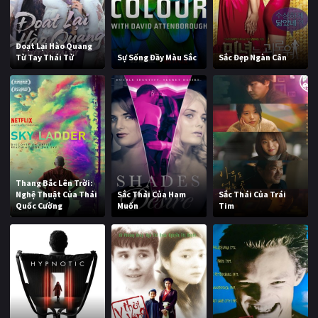
Đoạt Lại Hào Quang
Từ Tay Thái Tử
Sự Sống Đầy Màu Sắc
Sắc Đẹp Ngàn Cân
Thang Bắc Lên Trời:
Nghệ Thuật Của Thái
Sắc Thái Của Ham
Sắc Thái Của Trái
Quốc Cường
Muốn
Tim