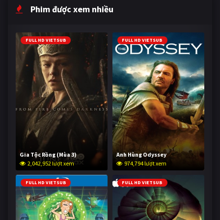
Phim được xem nhiều
FULL HD VIETSUB
FULL HD VIETSUB
Gia Tộc Rồng (Mùa 3)
Anh Hùng Odyssey
2,042,952 lượt xem
974,794 lượt xem
FULL HD VIETSUB
FULL HD VIETSUB