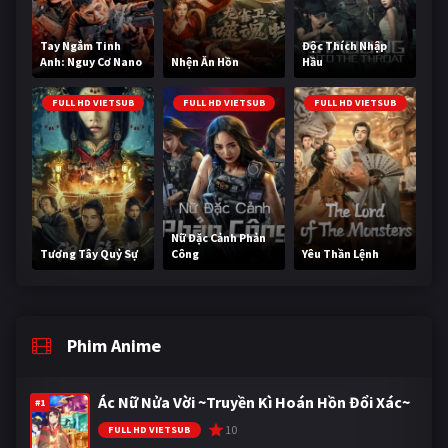
Tay Ngắm Tinh
Độc Thích Nhập
Anh: Nguy Cơ Nano
Nhện Ăn Hồn
Hầu
FULL HD VIETSUB
FULL HD VIETSUB
FULL HD VIETSUB
Nữ Đặc Cảnh Phản
Tương Tây Quỷ Sự
Công
Yêu Thần Lệnh
Phim Anime
Ác Nữ Nửa Vời ~Truyền Kì Hoán Hồn Đổi Xác~
#1
10
FULL HD VIETSUB