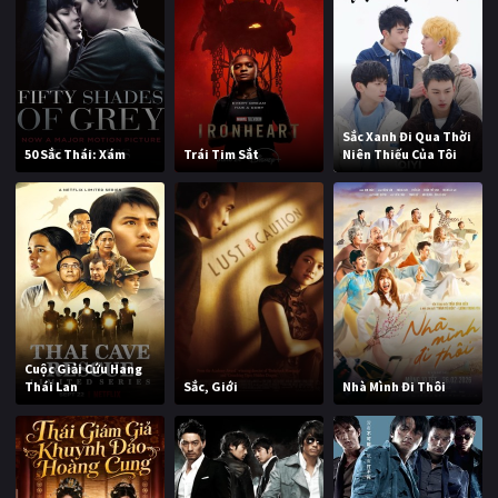
Sắc Xanh Đi Qua Thời
50 Sắc Thái: Xám
Trái Tim Sắt
Niên Thiếu Của Tôi
Cuộc Giải Cứu Hang
Thái Lan
Sắc, Giới
Nhà Mình Đi Thôi