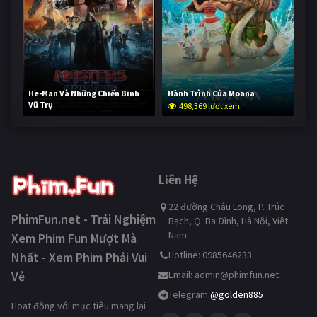
He-Man Và Những Chiến Binh
Hành Trình Của Moana
Vũ Trụ
498,369 lượt xem
247,818 lượt xem
Liên Hệ
22 đường Châu Long, P. Trúc
PhimFun.net - Trải Nghiệm
Bạch, Q. Ba Đình, Hà Nội, Việt
Nam
Xem Phim Fun Mượt Mà
Hotline: 0985646233
Nhất - Xem Phim Phải Vui
Vẻ
Email:
admin@phimfun.net
Telegram:
@golden885
Hoạt động với mục tiêu mang lại