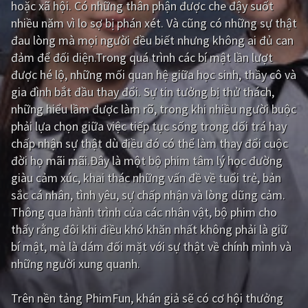
hoặc xã hội. Có những thân phận được che đậy suốt
nhiều năm vì lo sợ bị phán xét. Và cũng có những sự thật
Giật gân
Gia đình
đau lòng mà mọi người đều biết nhưng không ai đủ can
Bí ẩn
Lịch sử
đảm để đối diện.Trong quá trình các bí mật lần lượt
được hé lộ, những mối quan hệ giữa học sinh, thầy cô và
Viễn Tây
Tiểu sử
gia đình bắt đầu thay đổi. Sự tin tưởng bị thử thách,
GameShow
DramaTV
những hiểu lầm được làm rõ, trong khi nhiều người buộc
phải lựa chọn giữa việc tiếp tục sống trong dối trá hay
QUỐC GIA
chấp nhận sự thật dù điều đó có thể làm thay đổi cuộc
đời họ mãi mãi.Đây là một bộ phim tâm lý học đường
Âu - Mỹ
Trung Quốc - Hồng Kông
giàu cảm xúc, khai thác những vấn đề về tuổi trẻ, bản
sắc cá nhân, tình yêu, sự chấp nhận và lòng dũng cảm.
Hàn Quốc
Nhật Bản
Thông qua hành trình của các nhân vật, bộ phim cho
Ấn Độ
Việt Nam
thấy rằng đôi khi điều khó khăn nhất không phải là giữ
bí mật, mà là dám đối mặt với sự thật về chính mình và
Tổng hợp
những người xung quanh.
CẬP NHẬT
Trên nền tảng
PhimFun
, khán giả sẽ có cơ hội thưởng