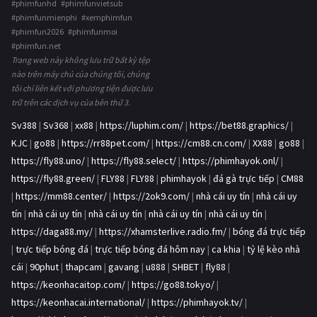
#phimfunhd #phimfunvietsub
#phimfunmienphi #xemphimfun
#phimfun2026 #phimfunmoi
#phimfun.net
Trang web này không lưu trữ bất kỳ tệp
nào trên máy chủ của chúng tôi, chúng
tôi chỉ liên kết với phương tiện được lưu
trữ trên các dịch vụ của bên thứ 3.
Sv388
|
Sv368
|
xx88
|
https://luphim.com/
|
https://bet88.graphics/
|
KJC
|
go88
|
https://rr88pet.com/
|
https://cm88.cn.com/
|
XX88
|
go88
|
https://fly88.uno/
|
https://fly88.select/
|
https://phimhayok.onl/
|
https://fly88.green/
|
FLY88
|
FLY88
|
phimhayok
|
đá gà trực tiếp
|
CM88
|
https://mm88.center/
|
https://2ok9.com/
|
nhà cái uy tín
|
nhà cái uy
tín
|
nhà cái uy tín
|
nhà cái uy tín
|
nhà cái uy tín
|
nhà cái uy tín
|
https://daga88.my/
|
https://xhamsterlive.radio.fm/
|
bóng đá trực tiếp
|
trực tiếp bóng đá
|
trực tiếp bóng đá hôm nay
|
ca khia
|
tỷ lệ kèo nhà
cái
|
90phut
|
thapcam
|
gavang
|
u888
|
SHBET
|
fly88
|
https://keonhacaitop.com/
|
https://go88.tokyo/
|
https://keonhacai.international/
|
https://phimhayok.tv/
|