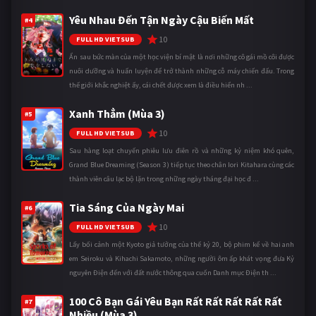
Yêu Nhau Đến Tận Ngày Cậu Biến Mất
#4
10
FULL HD VIETSUB
Ẩn sau bức màn của một học viện bí mật là nơi những cô gái mồ côi được
nuôi dưỡng và huấn luyện để trở thành những cỗ máy chiến đấu. Trong
thế giới khắc nghiệt ấy, cái chết được xem là điều hiển nh ...
Xanh Thẳm (Mùa 3)
#5
10
FULL HD VIETSUB
Sau hàng loạt chuyến phiêu lưu điên rồ và những kỷ niệm khó quên,
Grand Blue Dreaming (Season 3) tiếp tục theo chân Iori Kitahara cùng các
thành viên câu lạc bộ lặn trong những ngày tháng đại học đ ...
Tia Sáng Của Ngày Mai
#6
10
FULL HD VIETSUB
Lấy bối cảnh một Kyoto giả tưởng của thế kỷ 20, bộ phim kể về hai anh
em Seiroku và Kihachi Sakamoto, những người ôm ấp khát vọng đưa Kỷ
nguyên Điện đến với đất nước thông qua cuốn Danh mục Điện th ...
100 Cô Bạn Gái Yêu Bạn Rất Rất Rất Rất Rất
#7
Nhiều (Mùa 3)