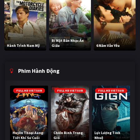
Bí Mật Bản Nhạc Ẩn
Hành Trình Nam Mỹ
Giấu
6 Năm Vẫn Yêu
Phim Hành Động
FULL HD VIETSUB
FULL HD VIETSUB
FULL HD VIETSUB
Huyền Thoại Aang:
Chiến Binh Trong
Lực Lượng Tinh
Tiết Khí Sư Cuối
Gió
Nhuệ