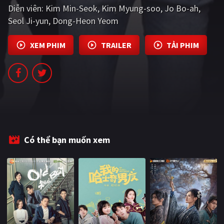
Diễn viên:
Kim Min-Seok
Kim Myung-soo
Jo Bo-ah
PHIM MỚI
Seol Ji-yun
Dong-Heon Yeom
PHIM BỘ
XEM PHIM
TRAILER
TẢI PHIM
PHIM LẺ
PHIM CHIẾU RẠP
TUYỂN TẬP PHIM
BLOG
Có thể bạn muốn xem