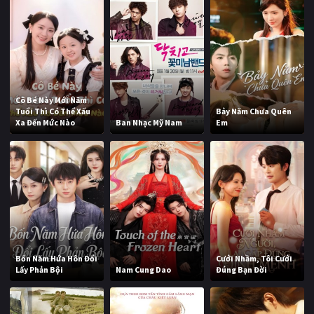
Cô Bé Này Mới Năm
Tuổi Thì Có Thể Xấu
Bảy Năm Chưa Quên
Xa Đến Mức Nào
Ban Nhạc Mỹ Nam
Em
Bốn Năm Hứa Hôn Đổi
Cưới Nhầm, Tôi Cưới
Lấy Phản Bội
Nam Cung Dao
Đúng Bạn Đời