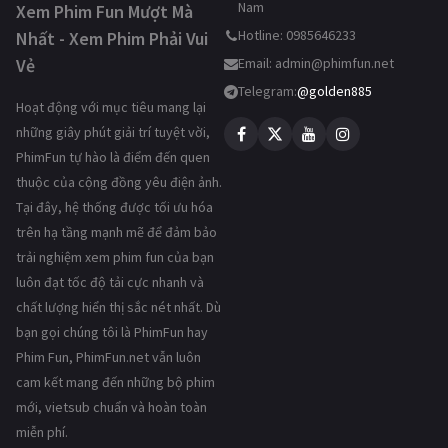
Nam
Xem Phim Fun Mượt Mà
Hotline: 0985646233
Nhất - Xem Phim Phải Vui
Vẻ
Email:
admin@phimfun.net
Telegram:
@golden885
Hoạt động với mục tiêu mang lại
những giây phút giải trí tuyệt vời,
PhimFun tự hào là điểm đến quen
thuộc của cộng đồng yêu điện ảnh.
Tại đây, hệ thống được tối ưu hóa
trên hạ tầng mạnh mẽ để đảm bảo
trải nghiệm xem phim fun của bạn
luôn đạt tốc độ tải cực nhanh và
chất lượng hiển thị sắc nét nhất. Dù
bạn gọi chúng tôi là PhimFun hay
Phim Fun, PhimFun.net vẫn luôn
cam kết mang đến những bộ phim
mới, vietsub chuẩn và hoàn toàn
miễn phí.