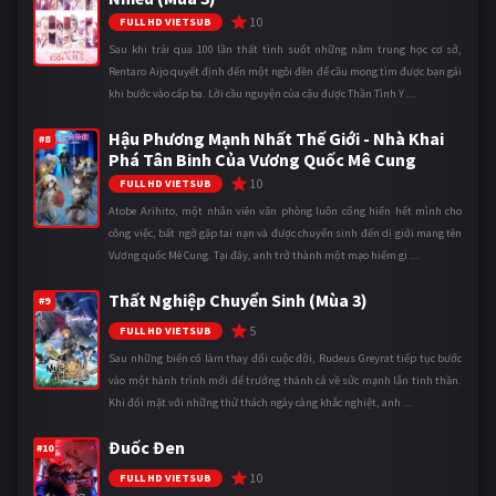
10
FULL HD VIETSUB
Sau khi trải qua 100 lần thất tình suốt những năm trung học cơ sở,
Rentaro Aijo quyết định đến một ngôi đền để cầu mong tìm được bạn gái
khi bước vào cấp ba. Lời cầu nguyện của cậu được Thần Tình Y ...
Hậu Phương Mạnh Nhất Thế Giới - Nhà Khai
#8
Phá Tân Binh Của Vương Quốc Mê Cung
10
FULL HD VIETSUB
Atobe Arihito, một nhân viên văn phòng luôn cống hiến hết mình cho
công việc, bất ngờ gặp tai nạn và được chuyển sinh đến dị giới mang tên
Vương quốc Mê Cung. Tại đây, anh trở thành một mạo hiểm gi ...
Thất Nghiệp Chuyển Sinh (Mùa 3)
#9
5
FULL HD VIETSUB
Sau những biến cố làm thay đổi cuộc đời, Rudeus Greyrat tiếp tục bước
vào một hành trình mới để trưởng thành cả về sức mạnh lẫn tinh thần.
Khi đối mặt với những thử thách ngày càng khắc nghiệt, anh ...
Đuốc Đen
#10
10
FULL HD VIETSUB