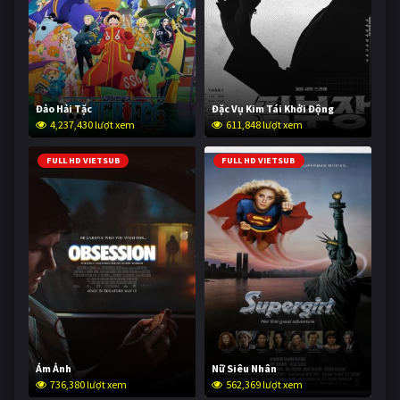
Đảo Hải Tặc
Đặc Vụ Kim Tái Khởi Động
4,237,430 lượt xem
611,848 lượt xem
FULL HD VIETSUB
FULL HD VIETSUB
Ám Ảnh
Nữ Siêu Nhân
736,380 lượt xem
562,369 lượt xem