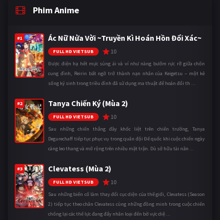
Phim Anime
Ác Nữ Nửa Vời ~Truyền Kì Hoán Hồn Đổi Xác~
#1
10
FULL HD VIETSUB
Được điện hạ hết mực sủng ái và ví như nàng bướm rực rỡ giữa chốn
cung đình, Reirin bất ngờ trở thành nạn nhân của Keigetsu – một kẻ
sống ký sinh trong triều đình đã sử dụng ma thuật để hoán đổi th ...
Tanya Chiến Ký (Mùa 2)
#2
10
FULL HD VIETSUB
Sau những chiến thắng đầy khốc liệt trên chiến trường, Tanya
Degurechaff tiếp tục phục vụ trong quân đội Đế quốc khi cuộc chiến ngày
càng leo thang và mở rộng trên nhiều mặt trận. Dù sở hữu tài năn ...
Clevatess (Mùa 2)
#3
10
FULL HD VIETSUB
Sau những biến cố làm thay đổi cục diện của thế giới, Clevatess (Season
2) tiếp tục theo chân Clevatess cùng những đồng minh trong cuộc chiến
chống lại các thế lực đang đẩy nhân loại đến bờ vực diệ ...