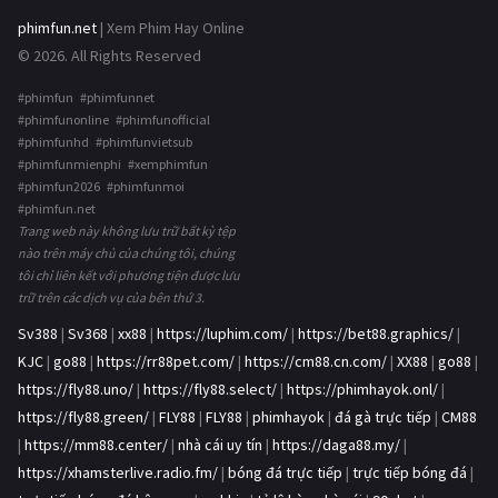
phimfun.net
| Xem Phim Hay Online
© 2026. All Rights Reserved
#phimfun #phimfunnet
#phimfunonline #phimfunofficial
#phimfunhd #phimfunvietsub
#phimfunmienphi #xemphimfun
#phimfun2026 #phimfunmoi
#phimfun.net
Trang web này không lưu trữ bất kỳ tệp
nào trên máy chủ của chúng tôi, chúng
tôi chỉ liên kết với phương tiện được lưu
trữ trên các dịch vụ của bên thứ 3.
Sv388
|
Sv368
|
xx88
|
https://luphim.com/
|
https://bet88.graphics/
|
KJC
|
go88
|
https://rr88pet.com/
|
https://cm88.cn.com/
|
XX88
|
go88
|
https://fly88.uno/
|
https://fly88.select/
|
https://phimhayok.onl/
|
https://fly88.green/
|
FLY88
|
FLY88
|
phimhayok
|
đá gà trực tiếp
|
CM88
|
https://mm88.center/
|
nhà cái uy tín
|
https://daga88.my/
|
https://xhamsterlive.radio.fm/
|
bóng đá trực tiếp
|
trực tiếp bóng đá
|