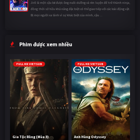
Jirô là một cậu bé được ông nuôi dưỡng và rèn luyện để trở thành ninja,
đồng thời sở hữu khả năng đặc biệt có thể giao tiếp với các loài động vật.
Bị mọi người xa lánh vì sự khác biệt của mình, cậu ...
Phim được xem nhiều
FULL HD VIETSUB
FULL HD VIETSUB
Gia Tộc Rồng (Mùa 3)
Anh Hùng Odyssey