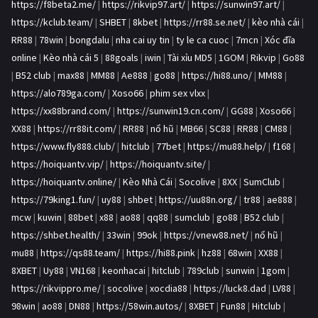
https://f8beta2.me/
|
https://rikvip97.art/
|
https://sunwin97.art/
|
https://kclub.team/
|
SHBET
|
8kbet
|
https://rr88.se.net/
|
kèo nhà cái
|
RR88
|
78win
|
bongdalu
|
nha cai uy tin
|
ty le ca cuoc
|
7mcn
|
Xóc đĩa
online
|
Kèo nhà cái 5
|
88goals
|
iwin
|
Tài xỉu MD5
|
1GOM
|
Rikvip
|
Go88
|
B52 club
|
max88
|
MM88
|
Ae888
|
go88
|
https://hi88.uno/
|
MM88
|
https://alo789ga.com/
|
Xoso66
|
phim sex vlxx
|
https://xx88brand.com/
|
https://sunwin19.cn.com/
|
GG88
|
Xoso66
|
XX88
|
https://rr88it.com/
|
RR88
|
nổ hũ
|
MB66
|
SC88
|
RR88
|
CM88
|
https://www.fly888.club/
|
hitclub
|
77bet
|
https://mu88.help/
|
f168
|
https://hoiquantv.vip/
|
https://hoiquantv.site/
|
https://hoiquantv.online/
|
Kèo Nhà Cái
|
Socolive
|
8XX
|
SumClub
|
https://79king1.fun/
|
uy88
|
shbet
|
https://uu88n.org/
|
tr88
|
ae888
|
mcw
|
kuwin
|
88bet
|
x88
|
ao88
|
qq88
|
sumclub
|
go88
|
B52 club
|
https://shbet.health/
|
33win
|
99ok
|
https://vnew88.net/
|
nổ hũ
|
mu88
|
https://qs88.team/
|
https://hi88.pink
|
hz88
|
68win
|
XX88
|
8XBET
|
Uy88
|
VN168
|
keonhacai
|
hitclub
|
789club
|
sunwin
|
1gom
|
https://rikvippro.me/
|
socolive
|
xocdia88
|
https://luck8.dad
|
LV88
|
98win
|
ao88
|
DN88
|
https://58win.autos/
|
8XBET
|
Fun88
|
Hitclub
|