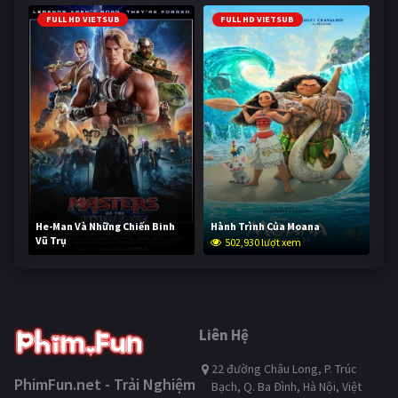
FULL HD VIETSUB
FULL HD VIETSUB
He-Man Và Những Chiến Binh
Hành Trình Của Moana
Vũ Trụ
502,930 lượt xem
252,907 lượt xem
Liên Hệ
22 đường Châu Long, P. Trúc
PhimFun.net - Trải Nghiệm
Bạch, Q. Ba Đình, Hà Nội, Việt