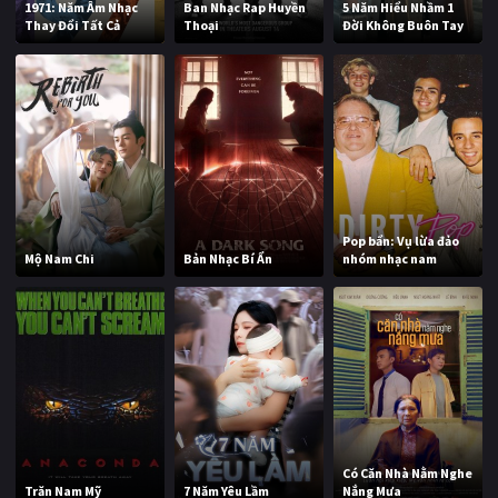
1971: Năm Âm Nhạc
Ban Nhạc Rap Huyền
5 Năm Hiểu Nhầm 1
Thay Đổi Tất Cả
Thoại
Đời Không Buôn Tay
Pop bẩn: Vụ lừa đảo
Mộ Nam Chi
Bản Nhạc Bí Ẩn
nhóm nhạc nam
Có Căn Nhà Nằm Nghe
Trăn Nam Mỹ
7 Năm Yêu Lầm
Nắng Mưa