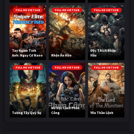
Cùng
FULL HD VIETSUB
FULL HD VIETSUB
FULL HD VIETSUB
Tay Ngắm Tinh
Độc Thích Nhập
Anh: Nguy Cơ Nano
Nhện Ăn Hồn
Hầu
FULL HD VIETSUB
FULL HD VIETSUB
FULL HD VIETSUB
Nữ Đặc Cảnh Phản
Tương Tây Quỷ Sự
Công
Yêu Thần Lệnh