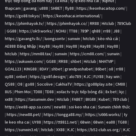
trực tiếp bóng đá hôm nay
|
ca khia
|
tỷ lệ kèo nhà cái
|
90phut
|
thapcam
|
gavang
|
u888
|
SHBET
|
fly88
|
https://keonhacaitop.com/
|
https://go88.tokyo/
|
https://keonhacai.international/
|
https://phimhayok.tv/
|
https://phimhayok.co/
|
RR88
|
Hitclub
|
789Club
|
GG88
|
https://ok9.works/
|
NOHU
|
TT88
|
789P
|
qh88
|
rr88
|
J88
|
https://gavangtv.llc/
|
luongsontv
|
sunwin
|
hitclub
|
kèo nhà cái
|
AE888 Đăng Nhập
|
Hay88
|
Hay88
|
Hay88
|
Hay88
|
Hay88
|
Hay88
|
hitclub
|
https://mm88.tax/
|
sunwin
|
https://icm88.com/
|
sunwin
|
https://aukuwin.com/
|
GG88
|
RR88
|
shbet
|
Hitclub
|
NHATVIP
|
GOAL123
|
KING88
|
8DAY
|
shbet
|
grandpashabet
|
86bet
|
o8
|
rr88
|
uy88
|
onbet
|
https://go8f.design/
|
alo789
|
KJC
|
FLY88
|
hay.win
|
QS88
|
O8
|
go88
|
Socolive
|
CakhiaTV
|
https://go88play.site
|
CM88
|
8US
|
Phim Moi
|
TD88
|
TD88
|
xoilactv trực tiếp bóng đá
|
8x bet
|
kjc
|
xx88
|
https://taisunwin.dev
|
Hitclub
|
FABET
|
BIG88
|
Kubet
|
789 club
|
https://ee88-app.sa.com/
|
new88
|
soi keo nha cai
|
Sunwin chính thức
|
https://new88.pet/
|
https://tongga88.my/
|
https://s666.works/
|
ty
le keo nha cai
|
UY88
|
https://tt8811.net/
|
68win
|
68win
|
ea88
|
TG88
|
https://sunwin3.nl/
|
hitclub
|
XX88
|
KJC
|
https://b52-club.us.org/
|
KJC