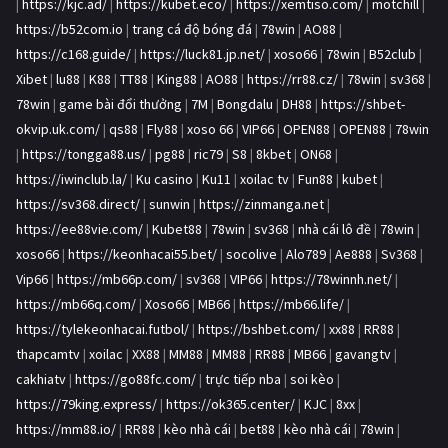
|
https://kjc.ad/
|
https://kubet.eco/
|
https://xemtiso.com/
|
motchill
|
https://b52com.io
|
trang cá độ bóng đá
|
78win
|
AO88
|
https://c168.guide/
|
https://luck81.jp.net/
|
xoso66
|
78win
|
B52club
|
Xibet
|
lu88
|
K88
|
TT88
|
King88
|
AO88
|
https://rr88.cz/
|
78win
|
sv368
|
78win
|
game bài đổi thưởng
|
7M
|
Bongdalu
|
DH88
|
https://shbet-
okvip.uk.com/
|
qs88
|
Fly88
|
xoso 66
|
VIP66
|
OPEN88
|
OPEN88
|
78win
|
https://tongga88.us/
|
pg88
|
ric79
|
S8
|
8kbet
|
ON68
|
https://iwinclub.la/
|
Ku casino
|
Ku11
|
xoilac tv
|
Fun88
|
kubet
|
https://sv368.direct/
|
sunwin
|
https://zinmanga.net
|
https://ee88vie.com/
|
Kubet88
|
78win
|
sv368
|
nhà cái lô đề
|
78win
|
xoso66
|
https://keonhacai55.bet/
|
socolive
|
Alo789
|
Ae888
|
Sv368
|
Vip66
|
https://mb66p.com/
|
sv368
|
VIP66
|
https://78winnh.net/
|
https://mb66q.com/
|
Xoso66
|
MB66
|
https://mb66.life/
|
https://tylekeonhacai.futbol/
|
https://bshbet.com/
|
xx88
|
RR88
|
thapcamtv
|
xoilac
|
XX88
|
MM88
|
MM88
|
RR88
|
MB66
|
gavangtv
|
cakhiatv
|
https://go88fc.com/
|
trực tiếp nba
|
soi kèo
|
https://79king.express/
|
https://ok365.center/
|
KJC
|
8xx
|
https://mm88.io/
|
RR88
|
kèo nhà cái
|
bet88
|
kèo nhà cái
|
78win
|