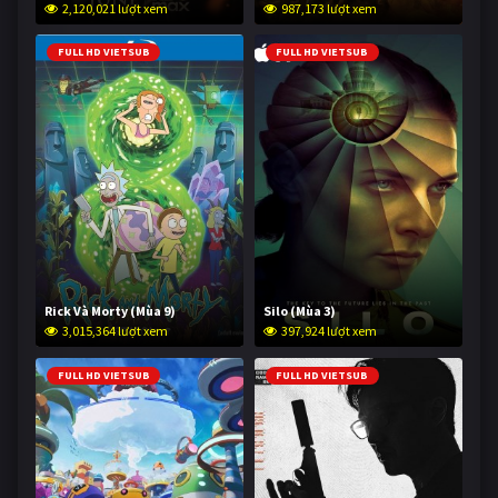
2,120,021 lượt xem
987,173 lượt xem
FULL HD VIETSUB
FULL HD VIETSUB
Rick Và Morty (Mùa 9)
Silo (Mùa 3)
3,015,364 lượt xem
397,924 lượt xem
FULL HD VIETSUB
FULL HD VIETSUB