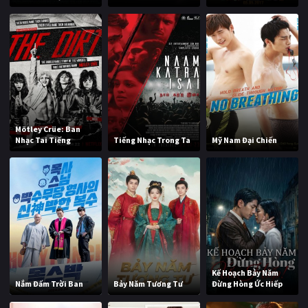
Mötley Crüe: Ban
Nhạc Tai Tiếng
Tiếng Nhạc Trong Ta
Mỹ Nam Đại Chiến
Kế Hoạch Bảy Năm
Nắm Đấm Trời Ban
Bảy Năm Tương Tư
Đừng Hòng Ức Hiếp