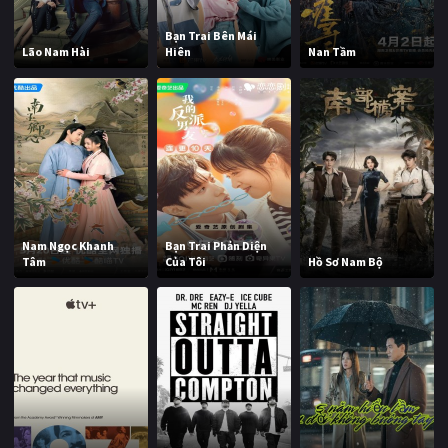
Bạn Trai Bên Mái
Lão Nam Hài
Hiên
Nan Tầm
Nam Ngọc Khanh
Bạn Trai Phản Diện
Tâm
Của Tôi
Hồ Sơ Nam Bộ