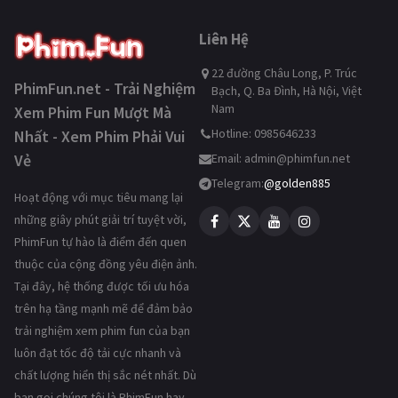
Liên Hệ
22 đường Châu Long, P. Trúc
PhimFun.net - Trải Nghiệm
Bạch, Q. Ba Đình, Hà Nội, Việt
Nam
Xem Phim Fun Mượt Mà
Hotline: 0985646233
Nhất - Xem Phim Phải Vui
Vẻ
Email:
admin@phimfun.net
Telegram:
@golden885
Hoạt động với mục tiêu mang lại
những giây phút giải trí tuyệt vời,
PhimFun tự hào là điểm đến quen
thuộc của cộng đồng yêu điện ảnh.
Tại đây, hệ thống được tối ưu hóa
trên hạ tầng mạnh mẽ để đảm bảo
trải nghiệm xem phim fun của bạn
luôn đạt tốc độ tải cực nhanh và
chất lượng hiển thị sắc nét nhất. Dù
bạn gọi chúng tôi là PhimFun hay