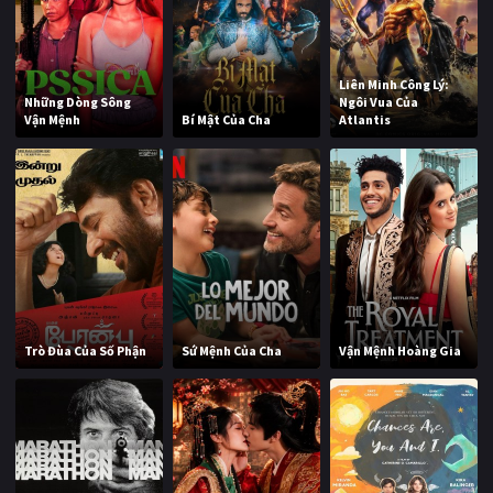
Liên Minh Công Lý:
Những Dòng Sông
Ngôi Vua Của
Vận Mệnh
Bí Mật Của Cha
Atlantis
Trò Đùa Của Số Phận
Sứ Mệnh Của Cha
Vận Mệnh Hoàng Gia