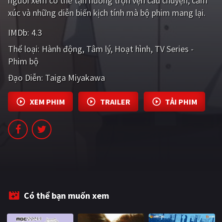
người xem có thể tận hưởng trọn vẹn câu chuyện, cảm
PHIM MỚI
xúc và những diễn biến kịch tính mà bộ phim mang lại.
PHIM BỘ
IMDb:
4.3
Thể loại:
Hành động
Tâm lý
Hoạt hình
TV Series -
PHIM LẺ
Phim bộ
PHIM CHIẾU RẠP
Đạo Diễn:
Taiga Miyakawa
TUYỂN TẬP PHIM
XEM PHIM
TRAILER
TẢI PHIM
BLOG
Có thể bạn muốn xem