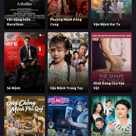
Vận Động Viên
Phượng Mệnh Đông
Marathon
Cung
Vận Mệnh Hai Ta
Hình Dáng Của Vạn
Số Mệnh
Vận Mệnh Trong Tay
Vật