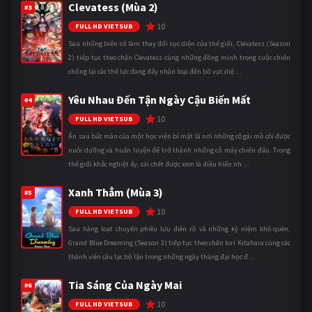
Clevatess (Mùa 2)
#3
10
FULL HD VIETSUB
Sau những biến cố làm thay đổi cục diện của thế giới, Clevatess (Season
2) tiếp tục theo chân Clevatess cùng những đồng minh trong cuộc chiến
chống lại các thế lực đang đẩy nhân loại đến bờ vực diệ ...
Yêu Nhau Đến Tận Ngày Cậu Biến Mất
#4
10
FULL HD VIETSUB
Ẩn sau bức màn của một học viện bí mật là nơi những cô gái mồ côi được
nuôi dưỡng và huấn luyện để trở thành những cỗ máy chiến đấu. Trong
thế giới khắc nghiệt ấy, cái chết được xem là điều hiển nh ...
Xanh Thẳm (Mùa 3)
#5
10
FULL HD VIETSUB
Sau hàng loạt chuyến phiêu lưu điên rồ và những kỷ niệm khó quên,
Grand Blue Dreaming (Season 3) tiếp tục theo chân Iori Kitahara cùng các
thành viên câu lạc bộ lặn trong những ngày tháng đại học đ ...
Tia Sáng Của Ngày Mai
#6
10
FULL HD VIETSUB