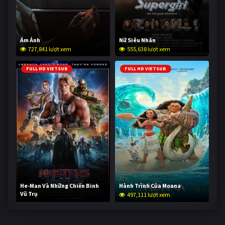
Ám Ảnh
Nữ Siêu Nhân
727,841 lượt xem
555,638 lượt xem
FULL HD VIETSUB
FULL HD VIETSUB
He-Man Và Những Chiến Binh
Hành Trình Của Moana
Vũ Trụ
497,111 lượt xem
246,300 lượt xem