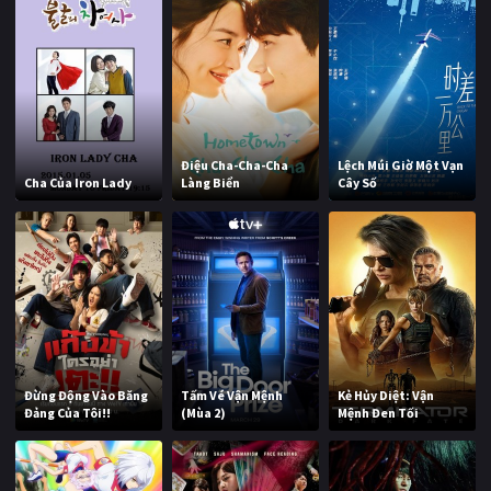
Điệu Cha-Cha-Cha
Lệch Múi Giờ Một Vạn
Cha Của Iron Lady
Làng Biển
Cây Số
Đừng Động Vào Băng
Tấm Vé Vận Mệnh
Kẻ Hủy Diệt: Vận
Đảng Của Tôi!!
(Mùa 2)
Mệnh Đen Tối