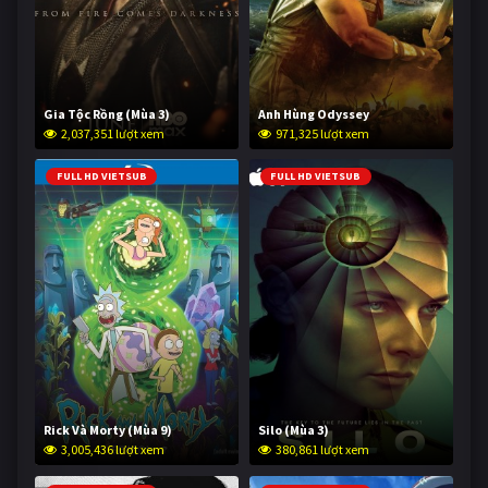
Gia Tộc Rồng (Mùa 3)
Anh Hùng Odyssey
2,037,351 lượt xem
971,325 lượt xem
FULL HD VIETSUB
FULL HD VIETSUB
Rick Và Morty (Mùa 9)
Silo (Mùa 3)
3,005,436 lượt xem
380,861 lượt xem