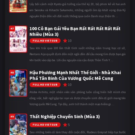
Lấy bối cảnh một Kyoto giả tưởng của thế kỷ 20, bộ phim kể về hai anh
em Seiroku và Kihachi Sakamoto, những người ôm ấp khát vọng đưa Kỷ
nguyên Điện đến với đất nước thông qua cuốn Danh mục Điện th ...
100 Cô Bạn Gái Yêu Bạn Rất Rất Rất Rất Rất
#7
Nhiều (Mùa 3)
10
FULL HD VIETSUB
Sau khi trải qua 100 lần thất tình suốt những năm trung học cơ sở,
Rentaro Aijo quyết định đến một ngôi đền để cầu mong tìm được bạn gái
khi bước vào cấp ba. Lời cầu nguyện của cậu được Thần Tình Y ...
Hậu Phương Mạnh Nhất Thế Giới - Nhà Khai
#8
Phá Tân Binh Của Vương Quốc Mê Cung
10
FULL HD VIETSUB
Atobe Arihito, một nhân viên văn phòng luôn cống hiến hết mình cho
công việc, bất ngờ gặp tai nạn và được chuyển sinh đến dị giới mang tên
Vương quốc Mê Cung. Tại đây, anh trở thành một mạo hiểm gi ...
Thất Nghiệp Chuyển Sinh (Mùa 3)
#9
5
FULL HD VIETSUB
Sau những biến cố làm thay đổi cuộc đời, Rudeus Greyrat tiếp tục bước