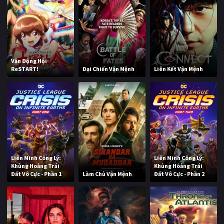
Vận Động Hội
ReSTART!
Đại Chiến Vận Mệnh
Liên Kết Vận Mệnh
Liên Minh Công Lý:
Liên Minh Công Lý:
Khủng Hoảng Trái
Khủng Hoảng Trái
Đất Vô Cực - Phần 1
Làm Chủ Vận Mệnh
Đất Vô Cực - Phần 2