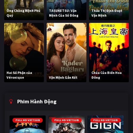
Ông Chồng Mệnh Phú
TASUKETSU: Vận
Thấu Thị Định Đoạt
Quý
Mệnh Của Số Đông
Vận Mệnh
Hai Số Phận của
Chúa Của Biển Hoa
Véronique
Vận Mệnh Gắn Kết
Đông
Phim Hành Động
FULL HD VIETSUB
FULL HD VIETSUB
FULL HD VIETSUB