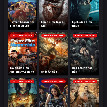
Huyền Thoại Aang:
Chiến Binh Trong
Lực Lượng Tinh
Tiết Khí Sư Cuối
Gió
Nhuệ
Cùng
FULL HD VIETSUB
FULL HD VIETSUB
FULL HD VIETSUB
Tay Ngắm Tinh
Độc Thích Nhập
Anh: Nguy Cơ Nano
Nhện Ăn Hồn
Hầu
FULL HD VIETSUB
FULL HD VIETSUB
FULL HD VIETSUB