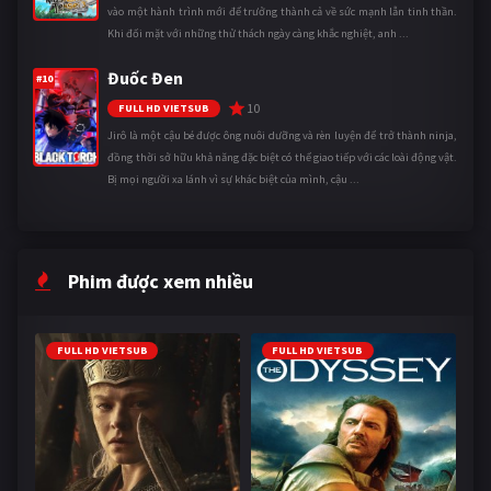
vào một hành trình mới để trưởng thành cả về sức mạnh lẫn tinh thần.
Khi đối mặt với những thử thách ngày càng khắc nghiệt, anh ...
Đuốc Đen
#10
10
FULL HD VIETSUB
Jirô là một cậu bé được ông nuôi dưỡng và rèn luyện để trở thành ninja,
đồng thời sở hữu khả năng đặc biệt có thể giao tiếp với các loài động vật.
Bị mọi người xa lánh vì sự khác biệt của mình, cậu ...
Phim được xem nhiều
FULL HD VIETSUB
FULL HD VIETSUB