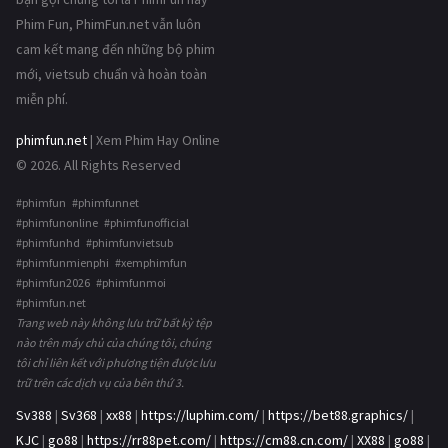
Phim Fun, PhimFun.net vẫn luôn
cam kết mang đến những bộ phim
mới, vietsub chuẩn và hoàn toàn
miễn phí.
phimfun.net
| Xem Phim Hay Online
© 2026. All Rights Reserved
#phimfun #phimfunnet
#phimfunonline #phimfunofficial
#phimfunhd #phimfunvietsub
#phimfunmienphi #xemphimfun
#phimfun2026 #phimfunmoi
#phimfun.net
Trang web này không lưu trữ bất kỳ tệp
nào trên máy chủ của chúng tôi, chúng
tôi chỉ liên kết với phương tiện được lưu
trữ trên các dịch vụ của bên thứ 3.
Sv388
|
Sv368
|
xx88
|
https://luphim.com/
|
https://bet88.graphics/
|
KJC
|
go88
|
https://rr88pet.com/
|
https://cm88.cn.com/
|
XX88
|
go88
|