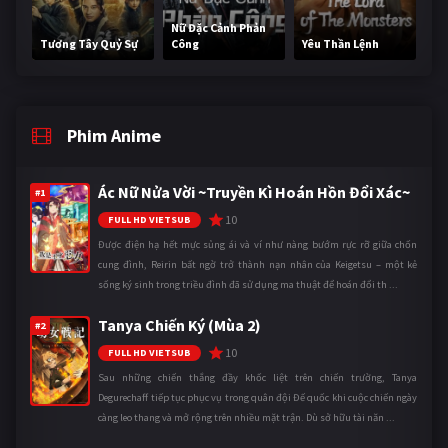
Nữ Đặc Cảnh Phản
Tương Tây Quỷ Sự
Công
Yêu Thần Lệnh
Phim Anime
Ác Nữ Nửa Vời ~Truyền Kì Hoán Hồn Đổi Xác~
#1
10
FULL HD VIETSUB
Được điện hạ hết mực sủng ái và ví như nàng bướm rực rỡ giữa chốn
cung đình, Reirin bất ngờ trở thành nạn nhân của Keigetsu – một kẻ
sống ký sinh trong triều đình đã sử dụng ma thuật để hoán đổi th ...
Tanya Chiến Ký (Mùa 2)
#2
10
FULL HD VIETSUB
Sau những chiến thắng đầy khốc liệt trên chiến trường, Tanya
Degurechaff tiếp tục phục vụ trong quân đội Đế quốc khi cuộc chiến ngày
càng leo thang và mở rộng trên nhiều mặt trận. Dù sở hữu tài năn ...