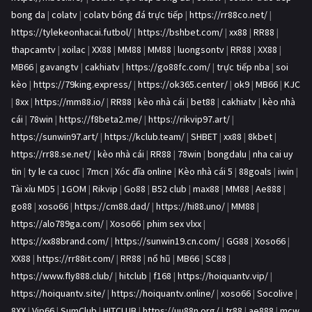
bong da
|
colatv
|
colatv bóng đá trực tiếp
|
https://rr88co.net/
|
https://tylekeonhacai.futbol/
|
https://bshbet.com/
|
xx88
|
RR88
|
thapcamtv
|
xoilac
|
XX88
|
MM88
|
MM88
|
luongsontv
|
RR88
|
XX88
|
MB66
|
gavangtv
|
cakhiatv
|
https://go88fc.com/
|
trực tiếp nba
|
soi
kèo
|
https://79king.express/
|
https://ok365.center/
|
ok9
|
MB66
|
KJC
|
8xx
|
https://mm88.io/
|
RR88
|
kèo nhà cái
|
bet88
|
cakhiatv
|
kèo nhà
cái
|
78win
|
https://f8beta2.me/
|
https://rikvip97.art/
|
https://sunwin97.art/
|
https://kclub.team/
|
SHBET
|
xx88
|
8kbet
|
https://rr88.se.net/
|
kèo nhà cái
|
RR88
|
78win
|
bongdalu
|
nha cai uy
tin
|
ty le ca cuoc
|
7mcn
|
Xóc đĩa online
|
Kèo nhà cái 5
|
88goals
|
iwin
|
Tài xỉu MD5
|
1GOM
|
Rikvip
|
Go88
|
B52 club
|
max88
|
MM88
|
Ae888
|
go88
|
xoso66
|
https://cm88.dad/
|
https://hi88.uno/
|
MM88
|
https://alo789ga.com/
|
Xoso66
|
phim sex vlxx
|
https://xx88brand.com/
|
https://sunwin19.cn.com/
|
GG88
|
Xoso66
|
XX88
|
https://rr88it.com/
|
RR88
|
nổ hũ
|
MB66
|
SC88
|
https://www.fly888.club/
|
hitclub
|
f168
|
https://hoiquantv.vip/
|
https://hoiquantv.site/
|
https://hoiquantv.online/
|
xoso66
|
Socolive
|
8XX
|
Vip66
|
SumClub
|
HITCLUB
|
https://uu88n.org/
|
tr88
|
ae888
|
mcw