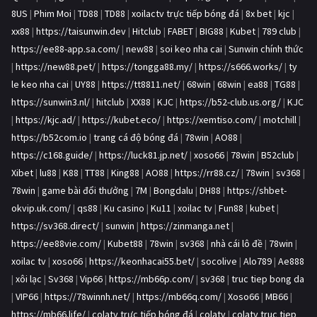
8US
|
Phim Moi
|
TD88
|
TD88
|
xoilactv trực tiếp bóng đá
|
8x bet
|
kjc
|
xx88
|
https://taisunwin.dev
|
Hitclub
|
FABET
|
BIG88
|
Kubet
|
789 club
|
https://ee88-app.sa.com/
|
new88
|
soi keo nha cai
|
Sunwin chính thức
|
https://new88.pet/
|
https://tongga88.my/
|
https://s666.works/
|
ty
le keo nha cai
|
UY88
|
https://tt8811.net/
|
68win
|
68win
|
ea88
|
TG88
|
https://sunwin3.nl/
|
hitclub
|
XX88
|
KJC
|
https://b52-club.us.org/
|
KJC
|
https://kjc.ad/
|
https://kubet.eco/
|
https://xemtiso.com/
|
motchill
|
https://b52com.io
|
trang cá độ bóng đá
|
78win
|
AO88
|
https://c168.guide/
|
https://luck81.jp.net/
|
xoso66
|
78win
|
B52club
|
Xibet
|
lu88
|
K88
|
TT88
|
King88
|
AO88
|
https://rr88.cz/
|
78win
|
sv368
|
78win
|
game bài đổi thưởng
|
7M
|
Bongdalu
|
DH88
|
https://shbet-
okvip.uk.com/
|
qs88
|
Ku casino
|
Ku11
|
xoilac tv
|
Fun88
|
kubet
|
https://sv368.direct/
|
sunwin
|
https://zinmanga.net
|
https://ee88vie.com/
|
Kubet88
|
78win
|
sv368
|
nhà cái lô đề
|
78win
|
xoilac tv
|
xoso66
|
https://keonhacai55.bet/
|
socolive
|
Alo789
|
Ae888
|
xôi lạc
|
Sv368
|
Vip66
|
https://mb66p.com/
|
sv368
|
truc tiep bong da
|
VIP66
|
https://78winnh.net/
|
https://mb66q.com/
|
Xoso66
|
MB66
|
https://mb66.life/
|
colatv trực tiếp bóng đá
|
colatv
|
colatv truc tiep