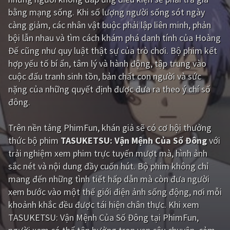
bằng mạng sống. Khi số lượng người sống sót ngày
Giật gân
Gia đình
càng giảm, các nhân vật buộc phải lập liên minh, phản
bội lẫn nhau và tìm cách khám phá danh tính của Hoàng
Bí ẩn
Lịch sử
Đế cũng như quy luật thật sự của trò chơi. Bộ phim kết
Viễn Tây
Tiểu sử
hợp yếu tố bí ẩn, tâm lý và hành động, tập trung vào
cuộc đấu tranh sinh tồn, bản chất con người và sức
GameShow
DramaTV
nặng của những quyết định được đưa ra theo ý chí số
đông.
QUỐC GIA
Trên nền tảng
PhimFun
, khán giả sẽ có cơ hội thưởng
Âu - Mỹ
Trung Quốc - Hồng Kông
thức bộ phim
TASUKETSU: Vận Mệnh Của Số Đông
với
Hàn Quốc
Nhật Bản
trải nghiệm xem phim trực tuyến mượt mà, hình ảnh
sắc nét và nội dung đầy cuốn hút. Bộ phim không chỉ
Ấn Độ
Việt Nam
mang đến những tình tiết hấp dẫn mà còn đưa người
Tổng hợp
xem bước vào một thế giới điện ảnh sống động, nơi mỗi
khoảnh khắc đều được tái hiện chân thực. Khi xem
TASUKETSU: Vận Mệnh Của Số Đông tại PhimFun,
CẬP NHẬT