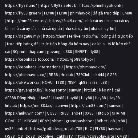
https://fly88.uno/
|
https://fly88.select/
|
https://phimhayok.onl/
|
https://fly88.green/
|
FLY88
|
FLY88
|
phimhayok
|
đá gà trực tiếp
|
CM88
|
https://mm88.center/
|
https://2ok9.com/
|
nhà cái uy tín
|
nhà cái uy
tín
|
nhà cái uy tín
|
nhà cái uy tín
|
nhà cái uy tín
|
nhà cái uy tín
|
https://daga88.my/
|
https://xhamsterlive.radio.fm/
|
bóng đá trực tiếp
|
trực tiếp bóng đá
|
trực tiếp bóng đá hôm nay
|
ca khia
|
tỷ lệ kèo nhà
cái
|
90phut
|
thapcam
|
gavang
|
u888
|
SHBET
|
fly88
|
https://keonhacaitop.com/
|
https://go88.tokyo/
|
https://keonhacai.international/
|
https://phimhayok.tv/
|
https://phimhayok.co/
|
RR88
|
Hitclub
|
789Club
|
ck444
|
GG88
|
https://ok9.works/
|
NOHU
|
TT88
|
789P
|
qh88
|
rr88
|
J88
|
https://gavangtv.llc/
|
luongsontv
|
sunwin
|
hitclub
|
kèo nhà cái
|
AE888 Đăng Nhập
|
Hay88
|
Hay88
|
Hay88
|
Hay88
|
Hay88
|
Hay88
|
hitclub
|
https://mm88.tax/
|
sunwin
|
https://icm88.com/
|
sunwin
|
https://aukuwin.com/
|
GG88
|
RR88
|
shbet
|
XX88
|
Hitclub
|
NHATVIP
|
GOAL123
|
KING88
|
8DAY
|
shbet
|
grandpashabet
|
86bet
|
o8
|
rr88
|
uy88
|
onbet
|
https://go8f.design/
|
alo789
|
KJC
|
FLY88
|
hay.win
|
QS88
|
O8
|
go88
|
Socolive
|
CakhiaTV
|
https://go88play.site
|
CM88
|