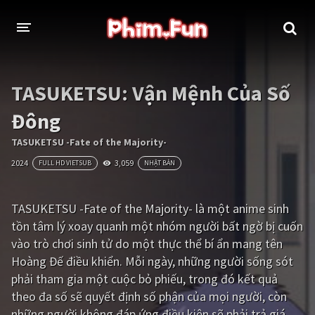
THỂ LOẠI
TASUKETSU: Vận Mệnh Của Số
Thần thoại - Cổ trang
Hành động
Đông
Tâm lý
Chiến tranh
TASUKETSU -Fate of the Majority-
2024
3,059
FULL HD VIETSUB
NHẬT BẢN
Võ thuật - Kiếm hiệp
Nhạc kịch
Kinh dị
Tội phạm - Hình sự
TASUKETSU -Fate of the Majority- là một anime sinh
tồn tâm lý xoay quanh một nhóm người bất ngờ bị cuốn
Phiêu lưu
Hài hước
vào trò chơi sinh tử do một thực thể bí ẩn mang tên
Viễn tưởng
Khoa học - Tài liệu
Hoàng Đế điều khiển. Mỗi ngày, những người sống sót
phải tham gia một cuộc bỏ phiếu, trong đó kết quả
Hoạt hình
Thể thao
theo đa số sẽ quyết định số phận của mọi người, còn
Tình cảm - Lãng mạn
Kỳ ảo
những người không đáp ứng điều kiện sẽ phải trả giá