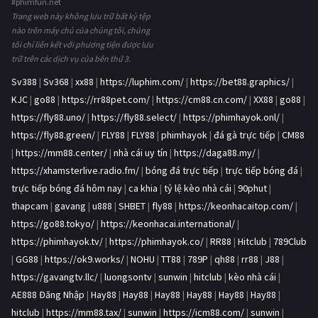
#phimfun.net
Trang web này không lưu trữ bất kỳ tệp
nào trên máy chủ của chúng tôi, chúng
tôi chỉ liên kết với phương tiện được lưu
trữ trên các dịch vụ của bên thứ 3.
Sv388
|
Sv368
|
xx88
|
https://luphim.com/
|
https://bet88.graphics/
|
KJC
|
go88
|
https://rr88pet.com/
|
https://cm88.cn.com/
|
XX88
|
go88
|
https://fly88.uno/
|
https://fly88.select/
|
https://phimhayok.onl/
|
https://fly88.green/
|
FLY88
|
FLY88
|
phimhayok
|
đá gà trực tiếp
|
CM88
|
https://mm88.center/
|
nhà cái uy tín
|
https://daga88.my/
|
https://xhamsterlive.radio.fm/
|
bóng đá trực tiếp
|
trực tiếp bóng đá
|
trực tiếp bóng đá hôm nay
|
ca khia
|
tỷ lệ kèo nhà cái
|
90phut
|
thapcam
|
gavang
|
u888
|
SHBET
|
fly88
|
https://keonhacaitop.com/
|
https://go88.tokyo/
|
https://keonhacai.international/
|
https://phimhayok.tv/
|
https://phimhayok.co/
|
RR88
|
Hitclub
|
789Club
|
GG88
|
https://ok9.works/
|
NOHU
|
TT88
|
789P
|
qh88
|
rr88
|
J88
|
https://gavangtv.llc/
|
luongsontv
|
sunwin
|
hitclub
|
kèo nhà cái
|
AE888 Đăng Nhập
|
Hay88
|
Hay88
|
Hay88
|
Hay88
|
Hay88
|
Hay88
|
hitclub
|
https://mm88.tax/
|
sunwin
|
https://icm88.com/
|
sunwin
|