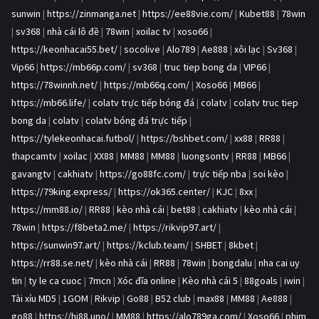
sunwin
|
https://zinmanga.net
|
https://ee88vie.com/
|
Kubet88
|
78win
|
sv368
|
nhà cái lô đề
|
78win
|
xoilac tv
|
xoso66
|
https://keonhacai55.bet/
|
socolive
|
Alo789
|
Ae888
|
xôi lạc
|
Sv368
|
Vip66
|
https://mb66p.com/
|
sv368
|
truc tiep bong da
|
VIP66
|
https://78winnh.net/
|
https://mb66q.com/
|
Xoso66
|
MB66
|
https://mb66.life/
|
colatv trực tiếp bóng đá
|
colatv
|
colatv truc tiep
bong da
|
colatv
|
colatv bóng đá trực tiếp
|
https://tylekeonhacai.futbol/
|
https://bshbet.com/
|
xx88
|
RR88
|
thapcamtv
|
xoilac
|
XX88
|
MM88
|
MM88
|
luongsontv
|
RR88
|
MB66
|
gavangtv
|
cakhiatv
|
https://go88fc.com/
|
trực tiếp nba
|
soi kèo
|
https://79king.express/
|
https://ok365.center/
|
KJC
|
8xx
|
https://mm88.io/
|
RR88
|
kèo nhà cái
|
bet88
|
cakhiatv
|
kèo nhà cái
|
78win
|
https://f8beta2.me/
|
https://rikvip97.art/
|
https://sunwin97.art/
|
https://kclub.team/
|
SHBET
|
8kbet
|
https://rr88.se.net/
|
kèo nhà cái
|
RR88
|
78win
|
bongdalu
|
nha cai uy
tin
|
ty le ca cuoc
|
7mcn
|
Xóc đĩa online
|
Kèo nhà cái 5
|
88goals
|
iwin
|
Tài xỉu MD5
|
1GOM
|
Rikvip
|
Go88
|
B52 club
|
max88
|
MM88
|
Ae888
|
go88
|
https://hi88.uno/
|
MM88
|
https://alo789ga.com/
|
Xoso66
|
phim