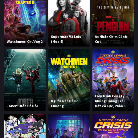
Superman Và Lois
Ác Nhân Chim Cánh
Watchmen: Chương 2
(Mùa 4)
Cụt
Liên Minh Công Lý:
Người Gác Đêm:
Khủng Hoảng Trái
Joker: Điên Có Đôi
Chương I
Đất Vô Cực, Phần 3