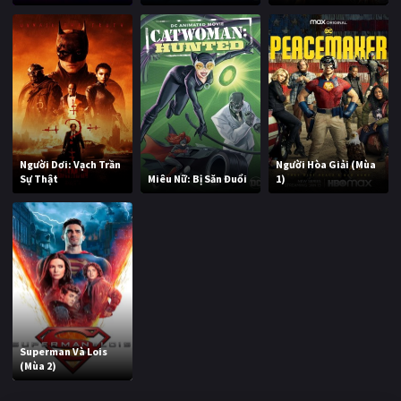
Người Dơi: Vạch Trần
Người Hòa Giải (Mùa
Sự Thật
Miêu Nữ: Bị Săn Đuổi
1)
Superman Và Lois
(Mùa 2)