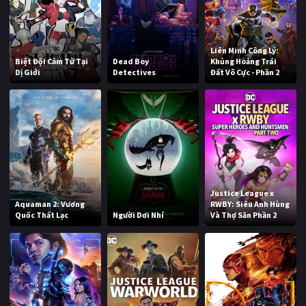
Liên Minh Công Lý:
Biệt Đội Cảm Tử Tại
Dead Boy
Khủng Hoảng Trái
Dị Giới
Detectives
Đất Vô Cực - Phần 2
Justice League x
Aquaman 2: Vương
RWBY: Siêu Anh Hùng
Quốc Thất Lạc
Người Dơi Nhí
Và Thợ Săn Phần 2