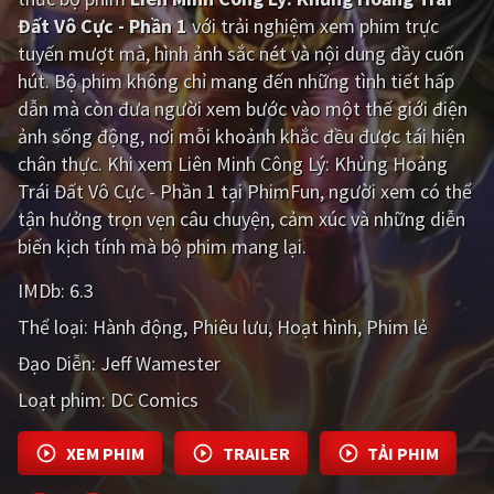
Đất Vô Cực - Phần 1
với trải nghiệm xem phim trực
Giật gân
Gia đình
tuyến mượt mà, hình ảnh sắc nét và nội dung đầy cuốn
hút. Bộ phim không chỉ mang đến những tình tiết hấp
Bí ẩn
Lịch sử
dẫn mà còn đưa người xem bước vào một thế giới điện
Viễn Tây
Tiểu sử
ảnh sống động, nơi mỗi khoảnh khắc đều được tái hiện
chân thực. Khi xem Liên Minh Công Lý: Khủng Hoảng
GameShow
DramaTV
Trái Đất Vô Cực - Phần 1 tại PhimFun, người xem có thể
tận hưởng trọn vẹn câu chuyện, cảm xúc và những diễn
QUỐC GIA
biến kịch tính mà bộ phim mang lại.
Âu - Mỹ
Trung Quốc - Hồng Kông
IMDb:
6.3
Hàn Quốc
Nhật Bản
Thể loại:
Hành động
Phiêu lưu
Hoạt hình
Phim lẻ
Đạo Diễn:
Jeff Wamester
Ấn Độ
Việt Nam
Loạt phim:
DC Comics
Tổng hợp
XEM PHIM
TRAILER
TẢI PHIM
CẬP NHẬT