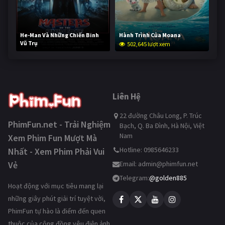
He-Man Và Những Chiến Binh
Hành Trình Của Moana
Vũ Trụ
502,645 lượt xem
252,542 lượt xem
Liên Hệ
22 đường Châu Long, P. Trúc
PhimFun.net - Trải Nghiệm
Bạch, Q. Ba Đình, Hà Nội, Việt
Nam
Xem Phim Fun Mượt Mà
Hotline: 0985646233
Nhất - Xem Phim Phải Vui
Vẻ
Email:
admin@phimfun.net
Telegram:
@golden885
Hoạt động với mục tiêu mang lại
những giây phút giải trí tuyệt vời,
PhimFun tự hào là điểm đến quen
thuộc của cộng đồng yêu điện ảnh.