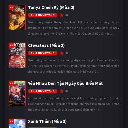
Tanya Chiến Ký (Mùa 2)
#2
10
FULL HD VIETSUB
Sau những chiến thắng đầy khốc liệt trên chiến trường, Tanya
Degurechaff tiếp tục phục vụ trong quân đội Đế quốc khi cuộc chiến ngày
càng leo thang và mở rộng trên nhiều mặt trận. Dù sở hữu tài năn ...
Clevatess (Mùa 2)
#3
10
FULL HD VIETSUB
Sau những biến cố làm thay đổi cục diện của thế giới, Clevatess (Season
2) tiếp tục theo chân Clevatess cùng những đồng minh trong cuộc chiến
chống lại các thế lực đang đẩy nhân loại đến bờ vực diệ ...
Yêu Nhau Đến Tận Ngày Cậu Biến Mất
#4
10
FULL HD VIETSUB
Ẩn sau bức màn của một học viện bí mật là nơi những cô gái mồ côi được
nuôi dưỡng và huấn luyện để trở thành những cỗ máy chiến đấu. Trong
thế giới khắc nghiệt ấy, cái chết được xem là điều hiển nh ...
Xanh Thẳm (Mùa 3)
#5