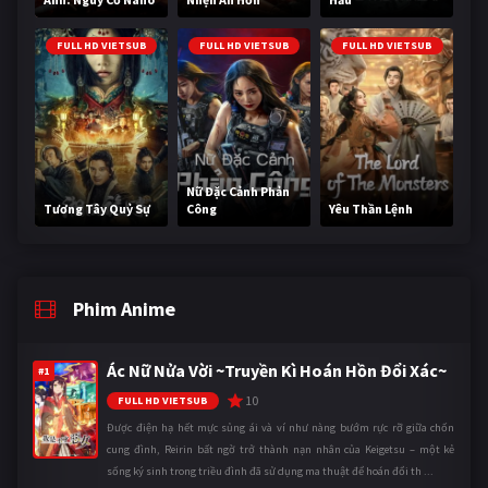
FULL HD VIETSUB
FULL HD VIETSUB
FULL HD VIETSUB
Nữ Đặc Cảnh Phản
Tương Tây Quỷ Sự
Công
Yêu Thần Lệnh
Phim Anime
Ác Nữ Nửa Vời ~Truyền Kì Hoán Hồn Đổi Xác~
#1
10
FULL HD VIETSUB
Được điện hạ hết mực sủng ái và ví như nàng bướm rực rỡ giữa chốn
cung đình, Reirin bất ngờ trở thành nạn nhân của Keigetsu – một kẻ
sống ký sinh trong triều đình đã sử dụng ma thuật để hoán đổi th ...