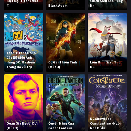
Biệt Đội Titan (Mùa
Chiến Siêu Anh Hùng
4)
Black Adam
Nhí
Teen Titans Go! &
Các Nữ Siêu Anh
Hùng DC: Mayhem
Cô Gái Thiên Tinh
Liên Minh Siêu Thú
Trong Đa Vũ Trụ
(Mùa 3)
DC
DC Showcase:
Quản Gia Người Dơi
Quyền Năng Của
Constantine - Ngôi
(Mùa 3)
Green Lantern
Nhà Bí Ẩn