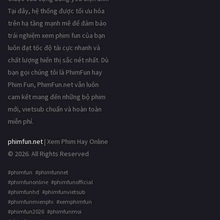
Tại đây, hệ thống được tối ưu hóa
trên hạ tầng mạnh mẽ để đảm bảo
trải nghiệm xem phim fun của bạn
luôn đạt tốc độ tải cực nhanh và
chất lượng hiển thị sắc nét nhất. Dù
bạn gọi chúng tôi là PhimFun hay
Phim Fun, PhimFun.net vẫn luôn
cam kết mang đến những bộ phim
mới, vietsub chuẩn và hoàn toàn
miễn phí.
phimfun.net
| Xem Phim Hay Online
© 2026. All Rights Reserved
#phimfun #phimfunnet
#phimfunonline #phimfunofficial
#phimfunhd #phimfunvietsub
#phimfunmienphi #xemphimfun
#phimfun2026 #phimfunmoi