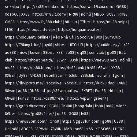
sex vlxx
|
https://xx88brand.com/
|
https://sunwin19.cn.com/
|
GG88
|
Xoso66
|
XX88
|
https://rr88it.com/
|
RR88
|
nổ hũ
|
MB66
|
SC88
|
RR88
|
CM88
|
https://www.fly888.club/
|
hitclub
|
77bet
|
https://mu88.help/
|
f168
|
https://hoiquantv.vip/
|
https://hoiquantv.site/
|
https://hoiquantv.online/
|
Kèo Nhà Cái
|
Socolive
|
8XX
|
SumClub
|
https://79king1.fun/
|
uy88
|
shbet
|
HITCLUB
|
https://uu88n.org/
|
tr88
|
ae888
|
mcw
|
kuwin
|
88bet
|
x88
|
ao88
|
qq88
|
sumclub
|
go88
|
B52
club
|
https://shbet.health/
|
33win
|
99ok
|
https://vnew88.net/
|
nổ hũ
|
mu88
|
https://qs88.team/
|
https://hi88.pink
|
hz88
|
68win
|
XX88
|
8XBET
|
Uy88
|
VN168
|
keonhacai
|
hitclub
|
789club
|
sunwin
|
1gom
|
https://rikvippro.me/
|
socolive
|
xocdia88
|
https://luck8.dad
|
LV88
|
98win
|
ao88
|
DN88
|
https://58win.autos/
|
8XBET
|
Fun88
|
Hitclub
|
68win
|
Fun88
|
https://qs88.free/
|
https://vipwin.green/
|
https://gg88.directory
|
GG88
|
TK688
|
bongdalu
|
fb88
|
m88
|
win55
|
86bet
|
https://go88v2.net/
|
qs88
|
GG88
|
lv88
|
https://new88pm.com/
|
On68
|
https://gg88fun.com
|
go88
|
U888
|
Hello88
|
ABC88
|
VIPWIN
|
78WIN
|
MK8
|
on68
|
s66
|
XOSO66
|
LUCK8
|
88M
|
uy88
|
mb88
|
QS88
|
ST666
|
DN88
|
GO99
|
KO66
|
QS88
|
ok8386
|