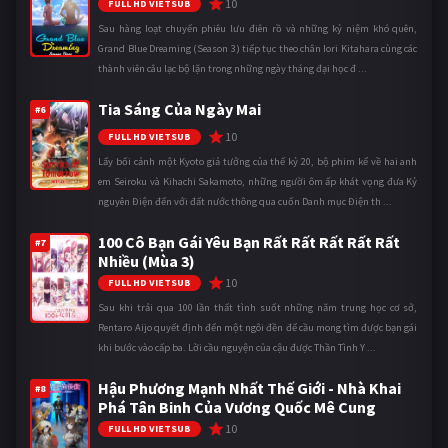
10
FULL HD VIETSUB
Sau hàng loạt chuyến phiêu lưu điên rồ và những kỷ niệm khó quên,
Grand Blue Dreaming (Season 3) tiếp tục theo chân Iori Kitahara cùng các
thành viên câu lạc bộ lặn trong những ngày tháng đại học đ ...
Tia Sáng Của Ngày Mai
#6
10
FULL HD VIETSUB
Lấy bối cảnh một Kyoto giả tưởng của thế kỷ 20, bộ phim kể về hai anh
em Seiroku và Kihachi Sakamoto, những người ôm ấp khát vọng đưa Kỷ
nguyên Điện đến với đất nước thông qua cuốn Danh mục Điện th ...
100 Cô Bạn Gái Yêu Bạn Rất Rất Rất Rất Rất
#7
Nhiều (Mùa 3)
10
FULL HD VIETSUB
Sau khi trải qua 100 lần thất tình suốt những năm trung học cơ sở,
Rentaro Aijo quyết định đến một ngôi đền để cầu mong tìm được bạn gái
khi bước vào cấp ba. Lời cầu nguyện của cậu được Thần Tình Y ...
Hậu Phương Mạnh Nhất Thế Giới - Nhà Khai
#8
Phá Tân Binh Của Vương Quốc Mê Cung
10
FULL HD VIETSUB