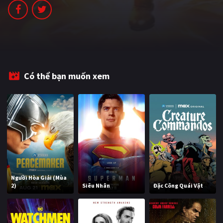
PHIM MỚI
PHIM BỘ
PHIM LẺ
PHIM CHIẾU RẠP
Có thể bạn muốn xem
TUYỂN TẬP PHIM
BLOG
Người Hòa Giải (Mùa
2)
Siêu Nhân
Đặc Công Quái Vật