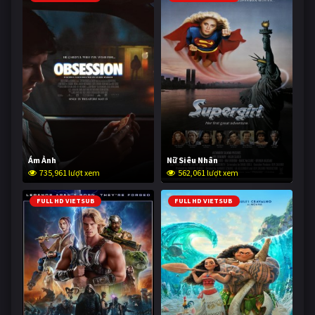
Ám Ảnh
Nữ Siêu Nhân
735,961 lượt xem
562,061 lượt xem
FULL HD VIETSUB
FULL HD VIETSUB