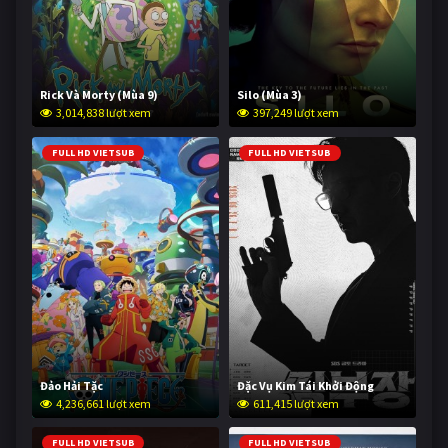
Rick Và Morty (Mùa 9)
Silo (Mùa 3)
3,014,838 lượt xem
397,249 lượt xem
FULL HD VIETSUB
FULL HD VIETSUB
Đảo Hải Tặc
Đặc Vụ Kim Tái Khởi Động
4,236,661 lượt xem
611,415 lượt xem
FULL HD VIETSUB
FULL HD VIETSUB