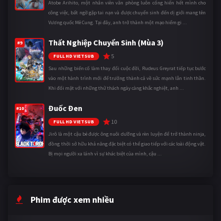
Atobe Arihito, một nhân viên văn phòng luôn cống hiến hết mình cho
công việc, bất ngờ gặp tai nạn và được chuyển sinh đến dị giới mang tên
Vương quốc Mê Cung. Tại đây, anh trở thành một mạo hiểm gi ...
Thất Nghiệp Chuyển Sinh (Mùa 3)
#9
5
FULL HD VIETSUB
Sau những biến cố làm thay đổi cuộc đời, Rudeus Greyrat tiếp tục bước
vào một hành trình mới để trưởng thành cả về sức mạnh lẫn tinh thần.
Khi đối mặt với những thử thách ngày càng khắc nghiệt, anh ...
Đuốc Đen
#10
10
FULL HD VIETSUB
Jirô là một cậu bé được ông nuôi dưỡng và rèn luyện để trở thành ninja,
đồng thời sở hữu khả năng đặc biệt có thể giao tiếp với các loài động vật.
Bị mọi người xa lánh vì sự khác biệt của mình, cậu ...
Phim được xem nhiều