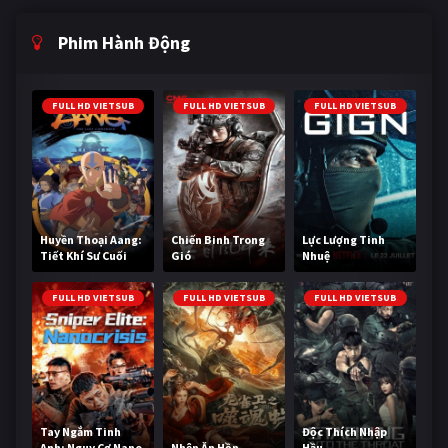
Phim Hành Động
FULL HD VIETSUB
FULL HD VIETSUB
FULL HD VIETSUB
Huyền Thoại Aang:
Chiến Binh Trong
Lực Lượng Tinh
Tiết Khí Sư Cuối
Gió
Nhuệ
Cùng
FULL HD VIETSUB
FULL HD VIETSUB
FULL HD VIETSUB
Tay Ngắm Tinh
Độc Thích Nhập
Anh: Nguy Cơ Nano
Nhện Ăn Hồn
Hầu