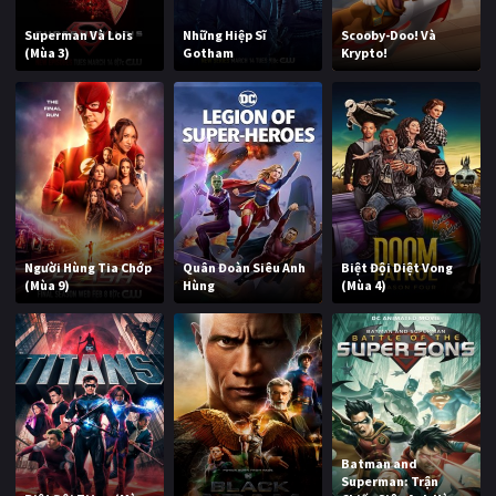
Superman Và Lois
Những Hiệp Sĩ
Scooby-Doo! Và
(Mùa 3)
Gotham
Krypto!
Người Hùng Tia Chớp
Quân Đoàn Siêu Anh
Biệt Đội Diệt Vong
(Mùa 9)
Hùng
(Mùa 4)
Batman and
Superman: Trận