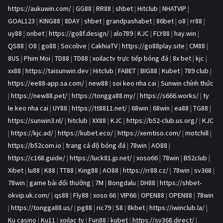
https://aukuwin.com/
|
GG88
|
RR88
|
shbet
|
Hitclub
|
NHATVIP
|
GOAL123
|
KING88
|
8DAY
|
shbet
|
grandpashabet
|
86bet
|
o8
|
rr88
|
uy88
|
onbet
|
https://go8f.design/
|
alo789
|
KJC
|
FLY88
|
hay.win
|
QS88
|
O8
|
go88
|
Socolive
|
CakhiaTV
|
https://go88play.site
|
CM88
|
8US
|
Phim Moi
|
TD88
|
TD88
|
xoilactv trực tiếp bóng đá
|
8x bet
|
kjc
|
xx88
|
https://taisunwin.dev
|
Hitclub
|
FABET
|
BIG88
|
Kubet
|
789 club
|
https://ee88-app.sa.com/
|
new88
|
soi keo nha cai
|
Sunwin chính thức
|
https://new88.pet/
|
https://tongga88.my/
|
https://s666.works/
|
ty
le keo nha cai
|
UY88
|
https://tt8811.net/
|
68win
|
68win
|
ea88
|
TG88
|
https://sunwin3.nl/
|
hitclub
|
XX88
|
KJC
|
https://b52-club.us.org/
|
KJC
|
https://kjc.ad/
|
https://kubet.eco/
|
https://xemtiso.com/
|
motchill
|
https://b52com.io
|
trang cá độ bóng đá
|
78win
|
AO88
|
https://c168.guide/
|
https://luck81.jp.net/
|
xoso66
|
78win
|
B52club
|
Xibet
|
lu88
|
K88
|
TT88
|
King88
|
AO88
|
https://rr88.cz/
|
78win
|
sv368
|
78win
|
game bài đổi thưởng
|
7M
|
Bongdalu
|
DH88
|
https://shbet-
okvip.uk.com/
|
qs88
|
Fly88
|
xoso 66
|
VIP66
|
OPEN88
|
OPEN88
|
78win
|
https://tongga88.us/
|
pg88
|
ric79
|
S8
|
8kbet
|
https://iwinclub.la/
|
Ku casino
|
Ku11
|
xoilac tv
|
Fun88
|
kubet
|
https://sv368.direct/
|