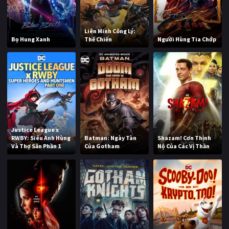
Liên Minh Công Lý:
Bọ Hung Xanh
Thế Chiến
Người Hùng Tia Chớp
Justice League x
RWBY: Siêu Anh Hùng
Batman: Ngày Tàn
Shazam! Cơn Thịnh
Và Thợ Săn Phần 1
Của Gotham
Nộ Của Các Vị Thần