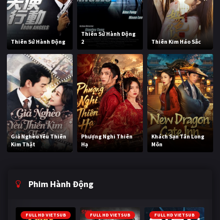
Thiên Sứ Hành Động
Thiên Sứ Hành Động
2
Thiên Kim Háo Sắc
Giả Nghèo Yêu Thiên
Phượng Nghi Thiên
Khách Sạn Tân Long
Kim Thật
Hạ
Môn
Phim Hành Động
FULL HD VIETSUB
FULL HD VIETSUB
FULL HD VIETSUB