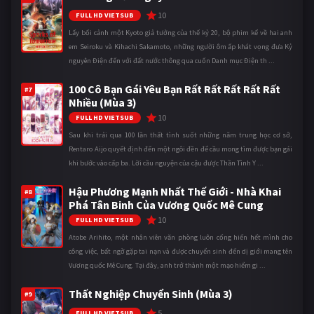
10
FULL HD VIETSUB
Lấy bối cảnh một Kyoto giả tưởng của thế kỷ 20, bộ phim kể về hai anh
em Seiroku và Kihachi Sakamoto, những người ôm ấp khát vọng đưa Kỷ
nguyên Điện đến với đất nước thông qua cuốn Danh mục Điện th ...
100 Cô Bạn Gái Yêu Bạn Rất Rất Rất Rất Rất
#7
Nhiều (Mùa 3)
10
FULL HD VIETSUB
Sau khi trải qua 100 lần thất tình suốt những năm trung học cơ sở,
Rentaro Aijo quyết định đến một ngôi đền để cầu mong tìm được bạn gái
khi bước vào cấp ba. Lời cầu nguyện của cậu được Thần Tình Y ...
Hậu Phương Mạnh Nhất Thế Giới - Nhà Khai
#8
Phá Tân Binh Của Vương Quốc Mê Cung
10
FULL HD VIETSUB
Atobe Arihito, một nhân viên văn phòng luôn cống hiến hết mình cho
công việc, bất ngờ gặp tai nạn và được chuyển sinh đến dị giới mang tên
Vương quốc Mê Cung. Tại đây, anh trở thành một mạo hiểm gi ...
Thất Nghiệp Chuyển Sinh (Mùa 3)
#9
5
FULL HD VIETSUB