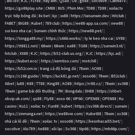
|
alo789
|
KJC
|
FLY88
|
hay.win
|
QS88
|
O8
|
go88
|
Socolive
|
CakhiaTV
|
https://go88play.site
|
CM88
|
8US
|
Phim Moi
|
TD88
|
TD88
|
xoilactv
trực tiếp bóng đá
|
8x bet
|
kjc
|
xx88
|
https://taisunwin.dev
|
Hitclub
|
FABET
|
BIG88
|
Kubet
|
789 club
|
https://ee88-app.sa.com/
|
new88
|
soi keo nha cai
|
Sunwin chính thức
|
https://new88.pet/
|
https://tongga88.my/
|
https://s666.works/
|
ty le keo nha cai
|
UY88
|
https://tt8811.net/
|
68win
|
68win
|
ea88
|
TG88
|
https://sunwin3.nl/
|
hitclub
|
XX88
|
KJC
|
https://b52-club.us.org/
|
KJC
|
https://kjc.ad/
|
https://kubet.eco/
|
https://xemtiso.com/
|
motchill
|
https://b52com.io
|
trang cá độ bóng đá
|
78win
|
AO88
|
https://c168.guide/
|
https://luck81.jp.net/
|
xoso66
|
78win
|
B52club
|
Xibet
|
lu88
|
K88
|
TT88
|
King88
|
AO88
|
https://rr88.cz/
|
78win
|
sv368
|
78win
|
game bài đổi thưởng
|
7M
|
Bongdalu
|
DH88
|
https://shbet-
okvip.uk.com/
|
qs88
|
Fly88
|
xoso 66
|
VIP66
|
OPEN88
|
OPEN88
|
Ku
casino
|
Ku11
|
xoilac tv
|
Fun88
|
kubet
|
https://sv368.direct/
|
sunwin
|
https://zinmanga.net
|
https://ee88vie.com/
|
Kubet88
|
78win
|
sv368
|
nhà cái lô đề
|
78win
|
xoilac tv
|
xoso66
|
https://keonhacai55.bet/
|
socolive
|
Alo789
|
Ae888
|
xôi lạc
|
Sv368
|
Vip66
|
https://mb66p.com/
|