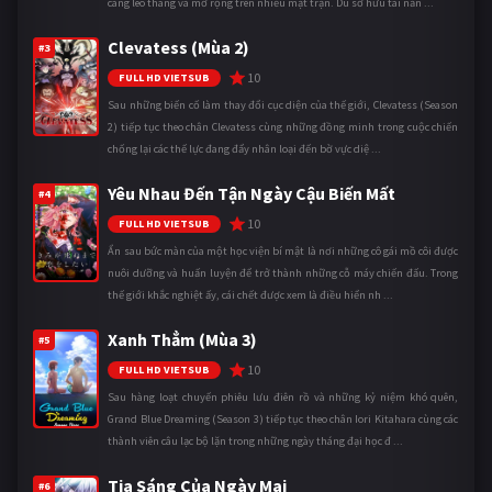
càng leo thang và mở rộng trên nhiều mặt trận. Dù sở hữu tài năn ...
Clevatess (Mùa 2)
#3
10
FULL HD VIETSUB
Sau những biến cố làm thay đổi cục diện của thế giới, Clevatess (Season
2) tiếp tục theo chân Clevatess cùng những đồng minh trong cuộc chiến
chống lại các thế lực đang đẩy nhân loại đến bờ vực diệ ...
Yêu Nhau Đến Tận Ngày Cậu Biến Mất
#4
10
FULL HD VIETSUB
Ẩn sau bức màn của một học viện bí mật là nơi những cô gái mồ côi được
nuôi dưỡng và huấn luyện để trở thành những cỗ máy chiến đấu. Trong
thế giới khắc nghiệt ấy, cái chết được xem là điều hiển nh ...
Xanh Thẳm (Mùa 3)
#5
10
FULL HD VIETSUB
Sau hàng loạt chuyến phiêu lưu điên rồ và những kỷ niệm khó quên,
Grand Blue Dreaming (Season 3) tiếp tục theo chân Iori Kitahara cùng các
thành viên câu lạc bộ lặn trong những ngày tháng đại học đ ...
Tia Sáng Của Ngày Mai
#6