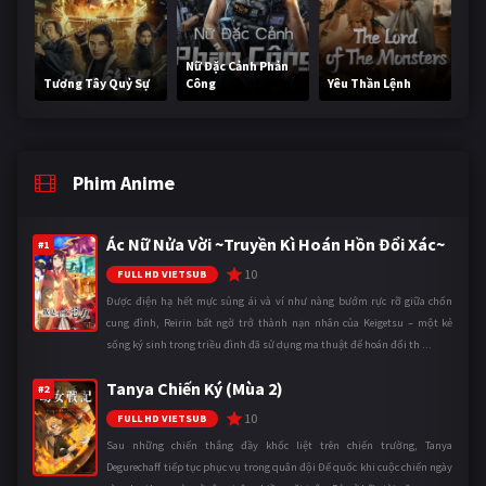
Nữ Đặc Cảnh Phản
Tương Tây Quỷ Sự
Công
Yêu Thần Lệnh
Phim Anime
Ác Nữ Nửa Vời ~Truyền Kì Hoán Hồn Đổi Xác~
#1
10
FULL HD VIETSUB
Được điện hạ hết mực sủng ái và ví như nàng bướm rực rỡ giữa chốn
cung đình, Reirin bất ngờ trở thành nạn nhân của Keigetsu – một kẻ
sống ký sinh trong triều đình đã sử dụng ma thuật để hoán đổi th ...
Tanya Chiến Ký (Mùa 2)
#2
10
FULL HD VIETSUB
Sau những chiến thắng đầy khốc liệt trên chiến trường, Tanya
Degurechaff tiếp tục phục vụ trong quân đội Đế quốc khi cuộc chiến ngày