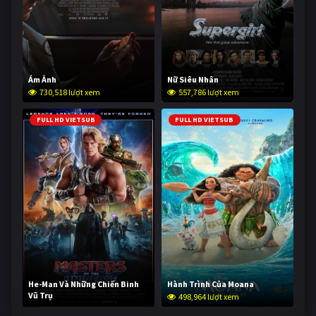
Ám Ảnh
Nữ Siêu Nhân
730,518 lượt xem
557,786 lượt xem
FULL HD VIETSUB
FULL HD VIETSUB
He-Man Và Những Chiến Binh
Hành Trình Của Moana
Vũ Trụ
498,964 lượt xem
248,398 lượt xem