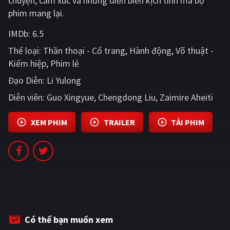
chuyện, cảm xúc và những diễn biến kịch tính mà bộ
PHIM MỚI
phim mang lại.
PHIM BỘ
IMDb:
6.5
Thể loại:
Thần thoại - Cổ trang
Hành động
Võ thuật -
PHIM LẺ
Kiếm hiệp
Phim lẻ
PHIM CHIẾU RẠP
Đạo Diễn:
Li Yulong
TUYỂN TẬP PHIM
Diễn viên:
Guo Xingyue
Chengdong Liu
Zaimire Aheiti
BLOG
XEM PHIM
TRAILER
TẢI PHIM
Có thể bạn muốn xem