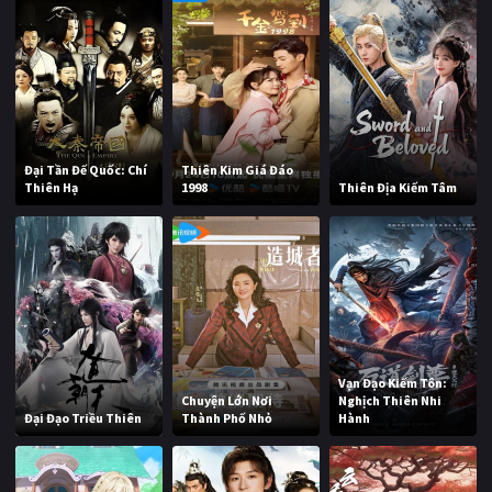
Đại Tần Đế Quốc: Chí
Thiên Kim Giá Đáo
Thiên Hạ
1998
Thiên Địa Kiếm Tâm
Vạn Đạo Kiếm Tôn:
Chuyện Lớn Nơi
Nghịch Thiên Nhi
Đại Đạo Triều Thiên
Thành Phố Nhỏ
Hành