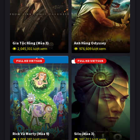
Gia Tộc Rồng (Mùa 3)
Anh Hùng Odyssey
2,045,301 lượt xem
976,609 lượt xem
FULL HD VIETSUB
FULL HD VIETSUB
Rick Và Morty (Mùa 9)
Silo (Mùa 3)
3,008,381 lượt xem
387,021 lượt xem