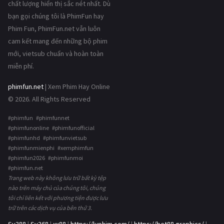
chất lượng hiển thị sắc nét nhất. Dù
bạn gọi chúng tôi là PhimFun hay
Phim Fun, PhimFun.net vẫn luôn
cam kết mang đến những bộ phim
mới, vietsub chuẩn và hoàn toàn
miễn phí.
phimfun.net
| Xem Phim Hay Online
© 2026. All Rights Reserved
#phimfun #phimfunnet
#phimfunonline #phimfunofficial
#phimfunhd #phimfunvietsub
#phimfunmienphi #xemphimfun
#phimfun2026 #phimfunmoi
#phimfun.net
Trang web này không lưu trữ bất kỳ tệp
nào trên máy chủ của chúng tôi, chúng
tôi chỉ liên kết với phương tiện được lưu
trữ trên các dịch vụ của bên thứ 3.