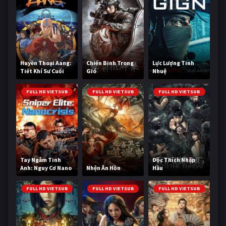
Huyền Thoại Aang:
Chiến Binh Trong
Lực Lượng Tinh
Tiết Khí Sư Cuối
Gió
Nhuệ
Cùng
FULL HD VIETSUB
FULL HD VIETSUB
FULL HD VIETSUB
Tay Ngắm Tinh
Độc Thích Nhập
Anh: Nguy Cơ Nano
Nhện Ăn Hồn
Hầu
FULL HD VIETSUB
FULL HD VIETSUB
FULL HD VIETSUB