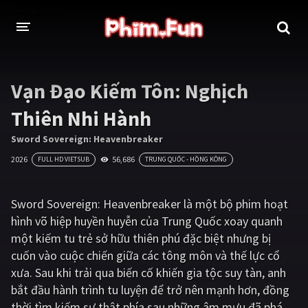
THỂ LOẠI
Vạn Đạo Kiếm Tôn: Nghịch
Thần thoại - Cổ trang
Hành động
Thiên Nhi Hành
Tâm lý
Chiến tranh
Sword Sovereign: Heavenbreaker
2026
56,686
FULL HD VIETSUB
TRUNG QUỐC - HỒNG KÔNG
Võ thuật - Kiếm hiệp
Nhạc kịch
Kinh dị
Tội phạm - Hình sự
Sword Sovereign: Heavenbreaker là một bộ phim hoạt
hình võ hiệp huyền huyễn của Trung Quốc xoay quanh
Phiêu lưu
Hài hước
một kiếm tu trẻ sở hữu thiên phú đặc biệt nhưng bị
Viễn tưởng
Khoa học - Tài liệu
cuốn vào cuộc chiến giữa các tông môn và thế lực cổ
xưa. Sau khi trải qua biến cố khiến gia tộc suy tàn, anh
Hoạt hình
Thể thao
bắt đầu hành trình tu luyện để trở nên mạnh hơn, đồng
Tình cảm - Lãng mạn
Kỳ ảo
thời tìm kiếm sự thật phía sau những âm mưu đã phá