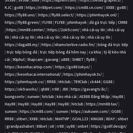
Sv388
|
Sv368
|
xx88
|
https://luphim.com/
|
https://bet88.graphics/
|
KJC
|
go88
|
https://rr88pet.com/
|
https://cm88.cn.com/
|
XX88
|
go88
|
https://fly88.uno/
|
https://fly88.select/
|
https://phimhayok.onl/
|
https://fly88.green/
|
FLY88
|
FLY88
|
phimhayok
|
đá gà trực tiếp
|
CM88
|
https://mm88.center/
|
https://2ok9.com/
|
nhà cái uy tín
|
nhà cái uy
tín
|
nhà cái uy tín
|
nhà cái uy tín
|
nhà cái uy tín
|
nhà cái uy tín
|
https://daga88.my/
|
https://xhamsterlive.radio.fm/
|
bóng đá trực tiếp
|
trực tiếp bóng đá
|
trực tiếp bóng đá hôm nay
|
ca khia
|
tỷ lệ kèo nhà
cái
|
90phut
|
thapcam
|
gavang
|
u888
|
SHBET
|
fly88
|
https://keonhacaitop.com/
|
https://go88.tokyo/
|
https://keonhacai.international/
|
https://phimhayok.tv/
|
https://phimhayok.co/
|
RR88
|
Hitclub
|
789Club
|
ck444
|
GG88
|
https://ok9.works/
|
qh88
|
rr88
|
J88
|
https://gavangtv.llc/
|
luongsontv
|
sunwin
|
hitclub
|
kèo nhà cái
|
AE888 Đăng Nhập
|
Hay88
|
Hay88
|
Hay88
|
Hay88
|
Hay88
|
Hay88
|
hitclub
|
https://mm88.tax/
|
sunwin
|
https://icm88.com/
|
sunwin
|
https://aukuwin.com/
|
GG88
|
RR88
|
shbet
|
XX88
|
Hitclub
|
NHATVIP
|
GOAL123
|
KING88
|
8DAY
|
shbet
|
grandpashabet
|
86bet
|
o8
|
rr88
|
uy88
|
onbet
|
https://go8f.design/