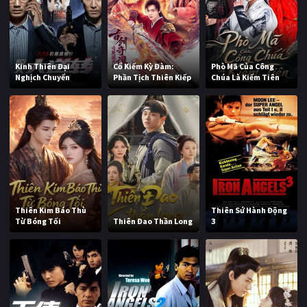
Kinh Thiên Đại
Cổ Kiếm Kỳ Đàm:
Phò Mã Của Công
Nghịch Chuyển
Phần Tịch Thiên Kiếp
Chúa Là Kiếm Tiên
Thiên Kim Báo Thù
Thiên Sứ Hành Động
Từ Bóng Tối
Thiên Đao Thần Long
3