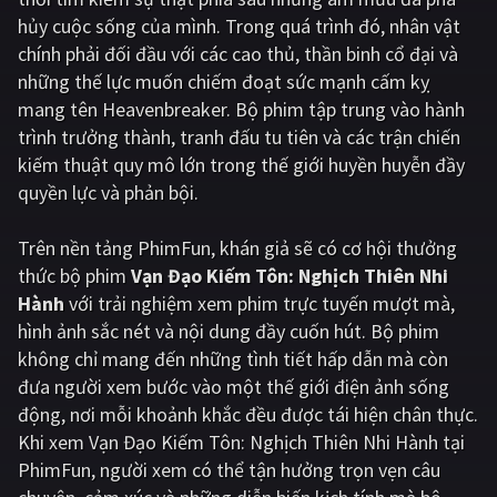
hủy cuộc sống của mình. Trong quá trình đó, nhân vật
Giật gân
Gia đình
chính phải đối đầu với các cao thủ, thần binh cổ đại và
những thế lực muốn chiếm đoạt sức mạnh cấm kỵ
Bí ẩn
Lịch sử
mang tên Heavenbreaker. Bộ phim tập trung vào hành
Viễn Tây
Tiểu sử
trình trưởng thành, tranh đấu tu tiên và các trận chiến
kiếm thuật quy mô lớn trong thế giới huyền huyễn đầy
GameShow
DramaTV
quyền lực và phản bội.
QUỐC GIA
Trên nền tảng
PhimFun
, khán giả sẽ có cơ hội thưởng
thức bộ phim
Vạn Đạo Kiếm Tôn: Nghịch Thiên Nhi
Âu - Mỹ
Trung Quốc - Hồng Kông
Hành
với trải nghiệm xem phim trực tuyến mượt mà,
Hàn Quốc
Nhật Bản
hình ảnh sắc nét và nội dung đầy cuốn hút. Bộ phim
không chỉ mang đến những tình tiết hấp dẫn mà còn
Ấn Độ
Việt Nam
đưa người xem bước vào một thế giới điện ảnh sống
Tổng hợp
động, nơi mỗi khoảnh khắc đều được tái hiện chân thực.
Khi xem Vạn Đạo Kiếm Tôn: Nghịch Thiên Nhi Hành tại
PhimFun, người xem có thể tận hưởng trọn vẹn câu
CẬP NHẬT