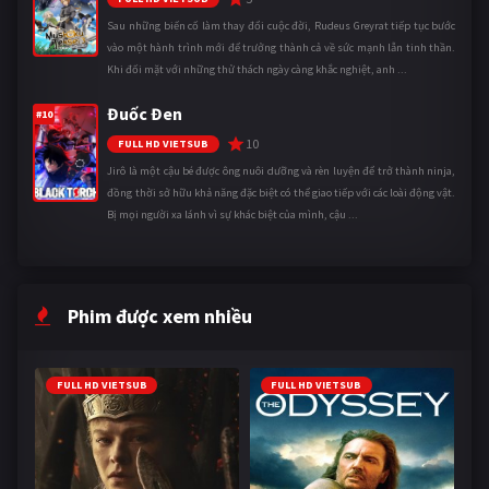
Sau những biến cố làm thay đổi cuộc đời, Rudeus Greyrat tiếp tục bước
vào một hành trình mới để trưởng thành cả về sức mạnh lẫn tinh thần.
Khi đối mặt với những thử thách ngày càng khắc nghiệt, anh ...
Đuốc Đen
#10
10
FULL HD VIETSUB
Jirô là một cậu bé được ông nuôi dưỡng và rèn luyện để trở thành ninja,
đồng thời sở hữu khả năng đặc biệt có thể giao tiếp với các loài động vật.
Bị mọi người xa lánh vì sự khác biệt của mình, cậu ...
Phim được xem nhiều
FULL HD VIETSUB
FULL HD VIETSUB