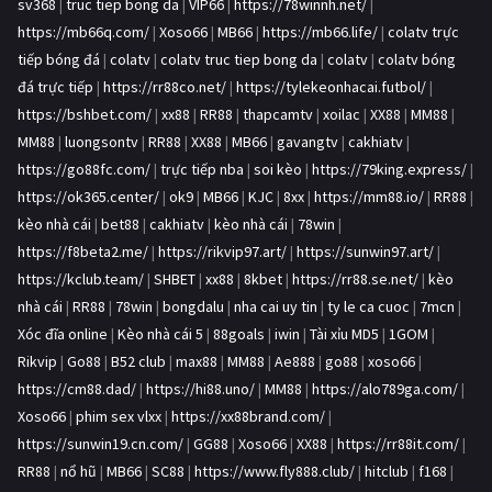
sv368
|
truc tiep bong da
|
VIP66
|
https://78winnh.net/
|
https://mb66q.com/
|
Xoso66
|
MB66
|
https://mb66.life/
|
colatv trực
tiếp bóng đá
|
colatv
|
colatv truc tiep bong da
|
colatv
|
colatv bóng
đá trực tiếp
|
https://rr88co.net/
|
https://tylekeonhacai.futbol/
|
https://bshbet.com/
|
xx88
|
RR88
|
thapcamtv
|
xoilac
|
XX88
|
MM88
|
MM88
|
luongsontv
|
RR88
|
XX88
|
MB66
|
gavangtv
|
cakhiatv
|
https://go88fc.com/
|
trực tiếp nba
|
soi kèo
|
https://79king.express/
|
https://ok365.center/
|
ok9
|
MB66
|
KJC
|
8xx
|
https://mm88.io/
|
RR88
|
kèo nhà cái
|
bet88
|
cakhiatv
|
kèo nhà cái
|
78win
|
https://f8beta2.me/
|
https://rikvip97.art/
|
https://sunwin97.art/
|
https://kclub.team/
|
SHBET
|
xx88
|
8kbet
|
https://rr88.se.net/
|
kèo
nhà cái
|
RR88
|
78win
|
bongdalu
|
nha cai uy tin
|
ty le ca cuoc
|
7mcn
|
Xóc đĩa online
|
Kèo nhà cái 5
|
88goals
|
iwin
|
Tài xỉu MD5
|
1GOM
|
Rikvip
|
Go88
|
B52 club
|
max88
|
MM88
|
Ae888
|
go88
|
xoso66
|
https://cm88.dad/
|
https://hi88.uno/
|
MM88
|
https://alo789ga.com/
|
Xoso66
|
phim sex vlxx
|
https://xx88brand.com/
|
https://sunwin19.cn.com/
|
GG88
|
Xoso66
|
XX88
|
https://rr88it.com/
|
RR88
|
nổ hũ
|
MB66
|
SC88
|
https://www.fly888.club/
|
hitclub
|
f168
|