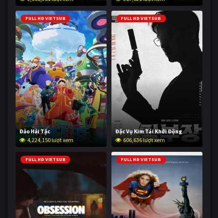
FULL HD VIETSUB
FULL HD VIETSUB
Đảo Hải Tặc
Đặc Vụ Kim Tái Khởi Động
4,224,150 lượt xem
606,636 lượt xem
FULL HD VIETSUB
FULL HD VIETSUB