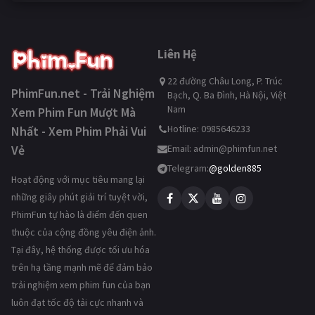
Liên Hệ
22 đường Châu Long, P. Trúc
PhimFun.net - Trải Nghiệm
Bạch, Q. Ba Đình, Hà Nội, Việt
Nam
Xem Phim Fun Mượt Mà
Hotline: 0985646233
Nhất - Xem Phim Phải Vui
Vẻ
Email:
admin@phimfun.net
Telegram:
@golden885
Hoạt động với mục tiêu mang lại
những giây phút giải trí tuyệt vời,
PhimFun tự hào là điểm đến quen
thuộc của cộng đồng yêu điện ảnh.
Tại đây, hệ thống được tối ưu hóa
trên hạ tầng mạnh mẽ để đảm bảo
trải nghiệm xem phim fun của bạn
luôn đạt tốc độ tải cực nhanh và