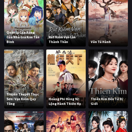
Quản Lý Cửa Hàng
Của Nhà Giả Kim Tân
Rút Kiếm Vạn Lần
Binh
Thành Thần
Vân Tú Hành
Truyền Thuyết Thục
Sơn: Vạn Kiếm Quy
Hoàng Phi Hồng 92:
Thiên Kim Đến Từ Dị
Tông
Lộng Hành Thiên Hạ
Giới