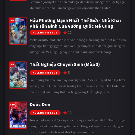
Rentaro Aijo quyết định đến một ngôi đền để cầu mong tìm được bạn gái
khi bước vào cấp ba. Lời cầu nguyện của cậu được Thần Tình Y ...
Hậu Phương Mạnh Nhất Thế Giới - Nhà Khai
#8
Phá Tân Binh Của Vương Quốc Mê Cung
10
FULL HD VIETSUB
Atobe Arihito, một nhân viên văn phòng luôn cống hiến hết mình cho
công việc, bất ngờ gặp tai nạn và được chuyển sinh đến dị giới mang tên
Vương quốc Mê Cung. Tại đây, anh trở thành một mạo hiểm gi ...
Thất Nghiệp Chuyển Sinh (Mùa 3)
#9
5
FULL HD VIETSUB
Sau những biến cố làm thay đổi cuộc đời, Rudeus Greyrat tiếp tục bước
vào một hành trình mới để trưởng thành cả về sức mạnh lẫn tinh thần.
Khi đối mặt với những thử thách ngày càng khắc nghiệt, anh ...
Đuốc Đen
#10
10
FULL HD VIETSUB
Jirô là một cậu bé được ông nuôi dưỡng và rèn luyện để trở thành ninja,
đồng thời sở hữu khả năng đặc biệt có thể giao tiếp với các loài động vật.
Bị mọi người xa lánh vì sự khác biệt của mình, cậu ...