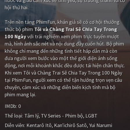
hước và giàu cảm xúc về tình yêu, sự trưởng thành và cơ
PHIM MỚI
hội thứ hai.
PHIM BỘ
Trên nền tảng
PhimFun
, khán giả sẽ có cơ hội thưởng
PHIM LẺ
thức bộ phim
Tôi và Chàng Trai Sẽ Chia Tay Trong
100 Ngày
với trải nghiệm xem phim trực tuyến mượt
PHIM CHIẾU RẠP
mà, hình ảnh sắc nét và nội dung đầy cuốn hút. Bộ phim
không chỉ mang đến những tình tiết hấp dẫn mà còn
TUYỂN TẬP PHIM
đưa người xem bước vào một thế giới điện ảnh sống
BLOG
động, nơi mỗi khoảnh khắc đều được tái hiện chân thực.
Khi xem Tôi và Chàng Trai Sẽ Chia Tay Trong 100 Ngày
tại PhimFun, người xem có thể tận hưởng trọn vẹn câu
chuyện, cảm xúc và những diễn biến kịch tính mà bộ
phim mang lại.
IMDb:
0
Thể loại:
Tâm lý
TV Series - Phim bộ
LGBT
Diễn viên:
Kentarô Itô
Kan'ichirô Satô
Yui Narumi