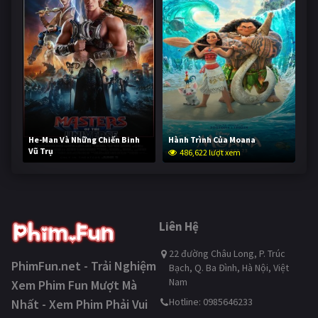
He-Man Và Những Chiến Binh
Hành Trình Của Moana
Vũ Trụ
486,622 lượt xem
234,852 lượt xem
Liên Hệ
22 đường Châu Long, P. Trúc
PhimFun.net - Trải Nghiệm
Bạch, Q. Ba Đình, Hà Nội, Việt
Nam
Xem Phim Fun Mượt Mà
Hotline: 0985646233
Nhất - Xem Phim Phải Vui