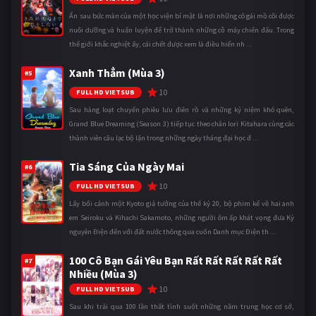
Ẩn sau bức màn của một học viện bí mật là nơi những cô gái mồ côi được
nuôi dưỡng và huấn luyện để trở thành những cỗ máy chiến đấu. Trong
thế giới khắc nghiệt ấy, cái chết được xem là điều hiển nh ...
Xanh Thẳm (Mùa 3)
#5
10
FULL HD VIETSUB
Sau hàng loạt chuyến phiêu lưu điên rồ và những kỷ niệm khó quên,
Grand Blue Dreaming (Season 3) tiếp tục theo chân Iori Kitahara cùng các
thành viên câu lạc bộ lặn trong những ngày tháng đại học đ ...
Tia Sáng Của Ngày Mai
#6
10
FULL HD VIETSUB
Lấy bối cảnh một Kyoto giả tưởng của thế kỷ 20, bộ phim kể về hai anh
em Seiroku và Kihachi Sakamoto, những người ôm ấp khát vọng đưa Kỷ
nguyên Điện đến với đất nước thông qua cuốn Danh mục Điện th ...
100 Cô Bạn Gái Yêu Bạn Rất Rất Rất Rất Rất
#7
Nhiều (Mùa 3)
10
FULL HD VIETSUB
Sau khi trải qua 100 lần thất tình suốt những năm trung học cơ sở,