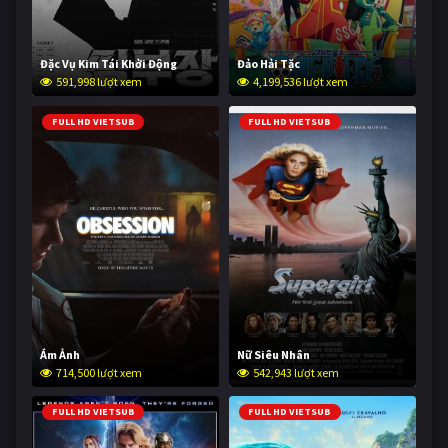
Đặc Vụ Kim Tái Khởi Động
Đảo Hải Tặc
591,998 lượt xem
4,199,536 lượt xem
FULL HD VIETSUB
FULL HD VIETSUB
Ám Ảnh
Nữ Siêu Nhân
714,500 lượt xem
542,943 lượt xem
FULL HD VIETSUB
FULL HD VIETSUB