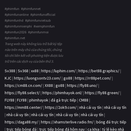
#phimfun #phimfunnet
#phimfunonline #phimfunofficial
#phimfunhd #phimfunvietsub
#phimfunmienphi #xemphimfun
#phimfun2026 #phimfunmoi
#phimfun.net
Trang web này không lưu trữ bất kỳ tệp
nào trên máy chủ của chúng tôi, chúng
tôi chỉ liên kết với phương tiện được lưu
trữ trên các dịch vụ của bên thứ 3.
Sv388
|
Sv368
|
xx88
|
https://luphim.com/
|
https://bet88.graphics/
|
KJC
|
https://luongsontv23.com/
|
go88
|
https://rr88pet.com/
|
https://cm88.cn.com/
|
XX88
|
go88
|
https://fly88.uno/
|
https://fly88.select/
|
https://phimhayok.onl/
|
https://fly88.green/
|
FLY88
|
FLY88
|
phimhayok
|
đá gà trực tiếp
|
CM88
|
https://mm88.center/
|
https://2ok9.com/
|
nhà cái uy tín
|
nhà cái uy tín
|
nhà cái uy tín
|
nhà cái uy tín
|
nhà cái uy tín
|
nhà cái uy tín
|
https://daga88.my/
|
https://xhamsterlive.radio.fm/
|
bóng đá trực tiếp
|
trực tiếp bóng đá
|
trực tiếp bóng đá hôm nay
|
ca khia
|
tỷ lệ kèo nhà