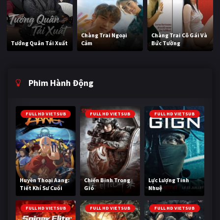
Chàng Trai Ngoại
Chàng Trai Cô Gái Và
Tướng Quân Tái Xuất
Cảm
Bức Tường
Phim Hành Động
FULL HD VIETSUB
FULL HD VIETSUB
FULL HD VIETSUB
Huyền Thoại Aang:
Chiến Binh Trong
Lực Lượng Tinh
Tiết Khí Sư Cuối
Gió
Nhuệ
Cùng
FULL HD VIETSUB
FULL HD VIETSUB
FULL HD VIETSUB