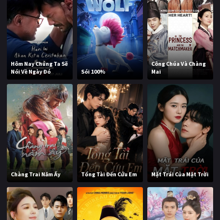
Hôm Nay Chúng Ta Sẽ
Công Chúa Và Chàng
Nói Về Ngày Đó
Sói 100%
Mai
Chàng Trai Năm Ấy
Tổng Tài Đến Cứu Em
Mặt Trái Của Mặt Trời