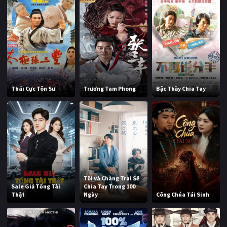
Thái Cực Tôn Sư
Trương Tam Phong
Bậc Thầy Chia Tay
Tôi và Chàng Trai Sẽ
Sale Giả Tổng Tài
Chia Tay Trong 100
Thật
Ngày
Công Chúa Tái Sinh