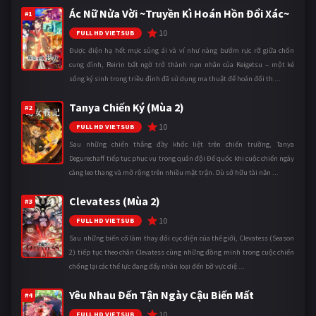
Ác Nữ Nửa Vời ~Truyền Kì Hoán Hồn Đổi Xác~
#1
10
FULL HD VIETSUB
Được điện hạ hết mực sủng ái và ví như nàng bướm rực rỡ giữa chốn
cung đình, Reirin bất ngờ trở thành nạn nhân của Keigetsu – một kẻ
sống ký sinh trong triều đình đã sử dụng ma thuật để hoán đổi th ...
Tanya Chiến Ký (Mùa 2)
#2
10
FULL HD VIETSUB
Sau những chiến thắng đầy khốc liệt trên chiến trường, Tanya
Degurechaff tiếp tục phục vụ trong quân đội Đế quốc khi cuộc chiến ngày
càng leo thang và mở rộng trên nhiều mặt trận. Dù sở hữu tài năn ...
Clevatess (Mùa 2)
#3
10
FULL HD VIETSUB
Sau những biến cố làm thay đổi cục diện của thế giới, Clevatess (Season
2) tiếp tục theo chân Clevatess cùng những đồng minh trong cuộc chiến
chống lại các thế lực đang đẩy nhân loại đến bờ vực diệ ...
Yêu Nhau Đến Tận Ngày Cậu Biến Mất
#4
10
FULL HD VIETSUB