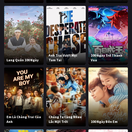
Anh Trai Vượt Mọi
100 Ngày Trở Thành
Lang Quân 100 Ngày
Tam Tai
Vua
Em Là Chàng Trai Của
Chúng Ta Cùng Nhau
Anh
Lắc Mặt Trời
100 Ngày Bên Em