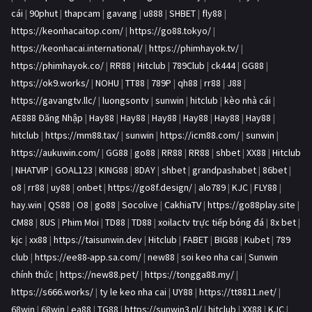
cái
|
90phut
|
thapcam
|
gavang
|
u888
|
SHBET
|
fly88
|
https://keonhacaitop.com/
|
https://go88.tokyo/
|
https://keonhacai.international/
|
https://phimhayok.tv/
|
https://phimhayok.co/
|
RR88
|
Hitclub
|
789Club
|
ck444
|
GG88
|
https://ok9.works/
|
NOHU
|
TT88
|
789P
|
qh88
|
rr88
|
J88
|
https://gavangtv.llc/
|
luongsontv
|
sunwin
|
hitclub
|
kèo nhà cái
|
AE888 Đăng Nhập
|
Hay88
|
Hay88
|
Hay88
|
Hay88
|
Hay88
|
Hay88
|
hitclub
|
https://mm88.tax/
|
sunwin
|
https://icm88.com/
|
sunwin
|
https://aukuwin.com/
|
GG88
|
go88
|
RR88
|
RR88
|
shbet
|
XX88
|
Hitclub
|
NHATVIP
|
GOAL123
|
KING88
|
8DAY
|
shbet
|
grandpashabet
|
86bet
|
o8
|
rr88
|
uy88
|
onbet
|
https://go8f.design/
|
alo789
|
KJC
|
FLY88
|
hay.win
|
QS88
|
O8
|
go88
|
Socolive
|
CakhiaTV
|
https://go88play.site
|
CM88
|
8US
|
Phim Moi
|
TD88
|
TD88
|
xoilactv trực tiếp bóng đá
|
8x bet
|
kjc
|
xx88
|
https://taisunwin.dev
|
Hitclub
|
FABET
|
BIG88
|
Kubet
|
789
club
|
https://ee88-app.sa.com/
|
new88
|
soi keo nha cai
|
Sunwin
chính thức
|
https://new88.pet/
|
https://tongga88.my/
|
https://s666.works/
|
ty le keo nha cai
|
UY88
|
https://tt8811.net/
|
68win
|
68win
|
ea88
|
TG88
|
https://sunwin3.nl/
|
hitclub
|
XX88
|
KJC
|