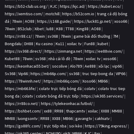
https://b52-club.us.org/
|
KJC
|
https://kjc.ad/
|
https://kubet.eco/
|
https://xemtiso.com/
|
motchill
|
https://b52com.io
|
trang cá độ bóng
đá
|
78win
|
AO88
|
https://c168.guide/
|
https://luck81.jp.net/
|
xoso66
|
78win
|
B52club
|
Xibet
|
lu88
|
K88
|
TT88
|
King88
|
AO88
|
https://rr88.cz/
|
78win
|
sv368
|
78win
|
game bài đổi thưởng
|
7M
|
Bongdalu
|
DH88
|
Ku casino
|
Ku11
|
xoilac tv
|
Fun88
|
kubet
|
https://sv368.direct/
|
https://zinmanga.net
|
https://ee88vie.com/
|
Kubet88
|
78win
|
sv368
|
nhà cái lô đề
|
78win
|
xoilac tv
|
xoso66
|
https://keonhacai55.bet/
|
socolive
|
Alo789
|
Ae888
|
xôi lạc
|
vip66
|
Sv368
|
Vip66
|
https://mb66p.com/
|
sv368
|
truc tiep bong da
|
VIP66
|
https://78winnh.net/
|
https://mb66q.com/
|
Xoso66
|
MB66
|
https://mb66.life/
|
colatv trực tiếp bóng đá
|
colatv
|
colatv truc tiep
bong da
|
colatv
|
colatv bóng đá trực tiếp
|
https://ok365.services/
|
https://rr88co.net/
|
https://tylekeonhacai.futbol/
|
https://bshbet.com/
|
xx88
|
RR88
|
thapcamtv
|
xoilac
|
XX88
|
MM88
|
MM88
|
luongsontv
|
RR88
|
XX88
|
MB66
|
gavangtv
|
cakhiatv
|
https://go88fc.com/
|
trực tiếp nba
|
soi kèo
|
https://79king.express/
|
https://ok365.center/
|
NOHU90
|
ok9
|
MB66
|
KJC
|
8xx
|