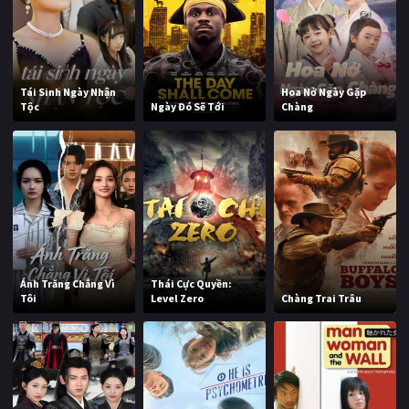
Tái Sinh Ngày Nhận
Hoa Nở Ngày Gặp
Tộc
Ngày Đó Sẽ Tới
Chàng
Ánh Trăng Chẳng Vì
Thái Cực Quyền:
Tôi
Level Zero
Chàng Trai Trâu