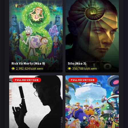
Rick Và Morty (Mùa 9)
Silo (Mùa 3)
2,992,624 lượt xem
350,788 lượt xem
FULL HD VIETSUB
FULL HD VIETSUB