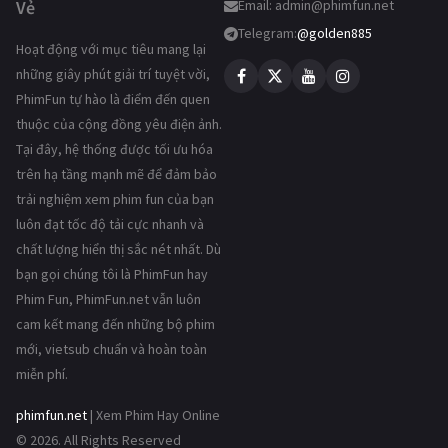
Vẻ
Email:
admin@phimfun.net
Telegram:
@golden885
Hoạt động với mục tiêu mang lại
những giây phút giải trí tuyệt vời,
PhimFun tự hào là điểm đến quen
thuộc của cộng đồng yêu điện ảnh.
Tại đây, hệ thống được tối ưu hóa
trên hạ tầng mạnh mẽ để đảm bảo
trải nghiệm xem phim fun của bạn
luôn đạt tốc độ tải cực nhanh và
chất lượng hiển thị sắc nét nhất. Dù
bạn gọi chúng tôi là PhimFun hay
Phim Fun, PhimFun.net vẫn luôn
cam kết mang đến những bộ phim
mới, vietsub chuẩn và hoàn toàn
miễn phí.
phimfun.net
| Xem Phim Hay Online
© 2026. All Rights Reserved