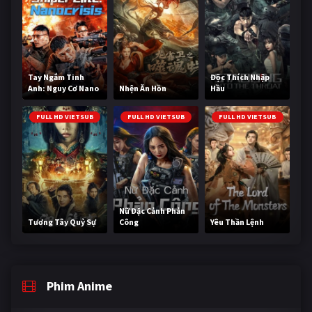
Tay Ngắm Tinh
Độc Thích Nhập
Anh: Nguy Cơ Nano
Nhện Ăn Hồn
Hầu
FULL HD VIETSUB
FULL HD VIETSUB
FULL HD VIETSUB
Nữ Đặc Cảnh Phản
Tương Tây Quỷ Sự
Công
Yêu Thần Lệnh
Phim Anime