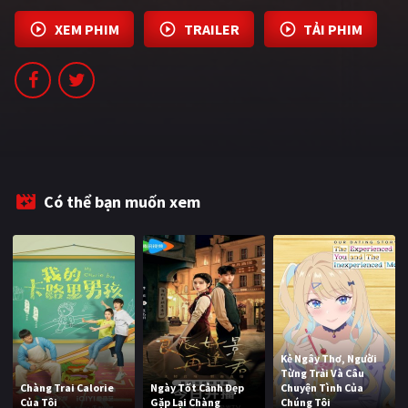
XEM PHIM
TRAILER
TẢI PHIM
Có thể bạn muốn xem
Kẻ Ngây Thơ, Người
Từng Trải Và Câu
Chàng Trai Calorie
Ngày Tốt Cảnh Đẹp
Chuyện Tình Của
Của Tôi
Gặp Lại Chàng
Chúng Tôi